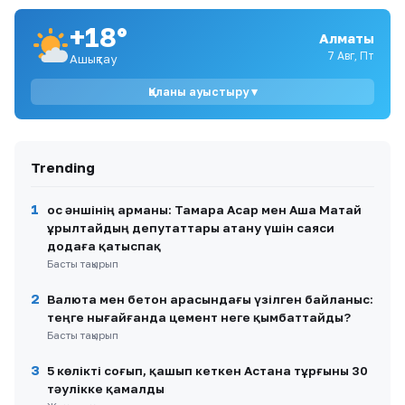
+18°
Алматы
9
Далаға дәрет сындырғандар: Республикалық
7 Авг, Пт
Ашықтау
тасжолдардағы антисанитария жаға ұстатты
Қаланы ауыстыру ▾
10
Балалар жүретін көшеде алабай бос жүр:
Ақмола облысында иті үйректерді таланған
иесі тек 43 мың теңге айыппұлмен құтылды
Trending
1
Қос әншінің арманы: Тамара Асар мен Аша Матай
Құрылтайдың депутаттары атану үшін саяси
додаға қатыспақ
Басты тақырып
2
Валюта мен бетон арасындағы үзілген байланыс:
теңге нығайғанда цемент неге қымбаттайды?
Басты тақырып
3
5 көлікті соғып, қашып кеткен Астана тұрғыны 30
тәулікке қамалды