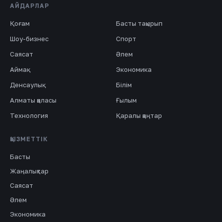
АЙДАРЛАР
Қоғам
Басты тақырып
Шоу-бизнес
Спорт
Саясат
Әлем
Аймақ
Экономика
Денсаулық
Білім
Алматы қаласы
Ғылым
Технология
Қаралы қаңтар
ҚЫЗМЕТТІК
Басты
Жаңалықтар
Саясат
Әлем
Экономика