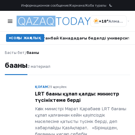
Информационное сообщение
Жарнама
Жоба туралы
+18°
Алматы
оккейші Бұлбұл Қартанбай Канададағы беделді университетк
СОҢҒЫ ЖАҢАЛЫҚ
Басты бет
/
бағаны
бағаны
2 материал
ҚОҒАМ
29 қыркүйек
LRT бағаны құлап қалды: министр
түсініктеме берді
Көлік министрі Марат Қарабаев LRT бағаны
құлап қалғаннан кейін қауіпсіздік
мәселесіне қатысты түсінік берді, деп
хабарлайды ҚазАқпарат. «Біріншіден,
бағанның қисаю себебін…