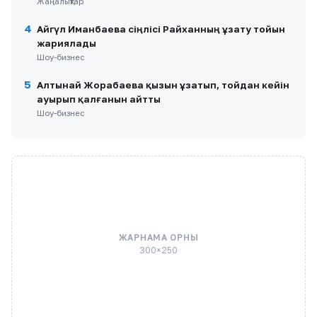
Жаңалықтар
4
Айгүл Иманбаева сіңлісі Райханның ұзату тойын
жариялады
Шоу-бизнес
5
Алтынай Жорабаева қызын ұзатып, тойдан кейін
ауырып қалғанын айтты
Шоу-бизнес
ЖАРНАМА ОРНЫ
300×250