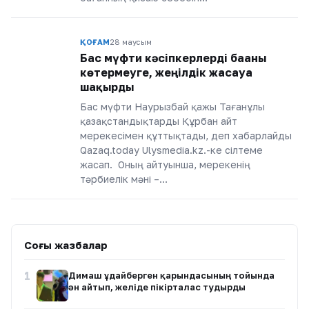
ҚОҒАМ
28 маусым
Бас мүфти кәсіпкерлерді бағаны
көтермеуге, жеңілдік жасауға
шақырды
Бас мүфти Наурызбай қажы Тағанұлы
қазақстандықтарды Құрбан айт
мерекесімен құттықтады, деп хабарлайды
Qazaq.today Ulysmedia.kz.-ке сілтеме
жасап. Оның айтуынша, мерекенің
тәрбиелік мәні –…
Соңғы жазбалар
1
Димаш Құдайберген қарындасының тойында
ән айтып, желіде пікірталас тудырды