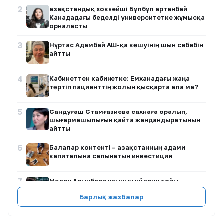
2
Қазақстандық хоккейші Бұлбұл Қартанбай
Канададағы беделді университетке жұмысқа
орналасты
3
Нұртас Адамбай АҚШ-қа көшуінің шын себебін
айтты
4
Кабинеттен кабинетке: Емханадағы жаңа
тәртіп пациенттің жолын қысқарта ала ма?
5
Сандуғаш Стамғазиева сахнаға оралып,
шығармашылығын қайта жандандыратынын
айтты
6
Балалар контенті – Қазақстанның адами
капиталына салынатын инвестиция
7
Медеу Арынбаев ұлының үйлену тойы
жоспары туралы айтты
Барлық жазбалар
8
Ақтөбедегі жылқышы ісі: заңгер біржақты
ақпаратқа сенбеуге шақырды