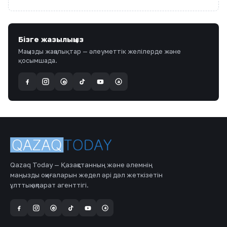
Бізге жазылыңыз
Маңызды жаңалықтар — әлеуметтік желілерде және
қосымшада.
a
@
Qazaq Today — Қазақстанның және әлемнің
маңызды оқиғаларын жедел әрі дәл жеткізетін
ұлттық ақпарат агенттігі.
a
@