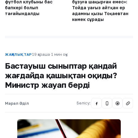
футбол клубының бас
бұзуға шақырған емес»:
бапкері болып
Тойда уағыз айтқан ер
тағайындалды
адамның қызы Тоқаевтан
көмек сұрады
19 қараша
·
1 мин оқу
ЖАҢАЛЫҚТАР
Бастауыш сыныптар қандай
жағдайда қашықтан оқиды?
Министр жауап берді
Марал Әділ
Бөлісу:
@