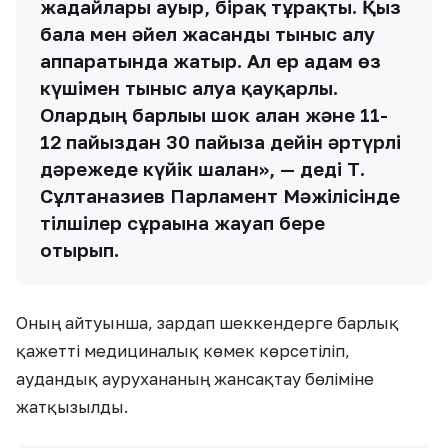
жағдайлары ауыр, бірақ тұрақты. Қыз
бала мен әйел жасанды тыныс алу
аппаратында жатыр. Ал ер адам өз
күшімен тыныс алуға қауқарлы.
Олардың барлығы шок алған және 11-
12 пайыздан 30 пайызға дейін әртүрлі
дәрежеде күйік шалған», — деді Т.
Сұлтанғазиев Парламент Мәжілісінде
тілшілер сұрағына жауап бере
отырып.
Оның айтуынша, зардап шеккендерге барлық
қажетті медициналық көмек көрсетіліп,
аудандық аурухананың жансақтау бөліміне
жатқызылды.