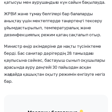
қатысуы мен аурушаңдығы күн сайын бақылауда.
ЖРВИ және тұмау белгілері бар балаларды
анықтау үшін мектептерде таңертеңгі тексеру
ұйымдастырылып, температуралық және
дезинфекциялық режим қатаң сақталып отыр.
Министр өңір әкімдеріне де нақты түсініктеме
берді. Бас санитар дәрігердің 28 тамыздағы
қаулысына сәйкес, бастауыш сынып оқушылары
арасында ауру деңгейі 30 пайыздан асқан
жағдайда қашықтан оқыту режимін енгізуге негіз
бар.