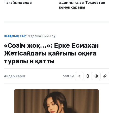
тағайындалды
адамның қызы Тоқаевтан
көмек сұрады
19 қараша
·
1 мин оқу
ЖАҢАЛЫҚТАР
«Сөзім жоқ…»: Ерке Есмахан
Жетісайдағы қайғылы оқиға
туралы үн қатты
Айдар Керім
Бөлісу:
@