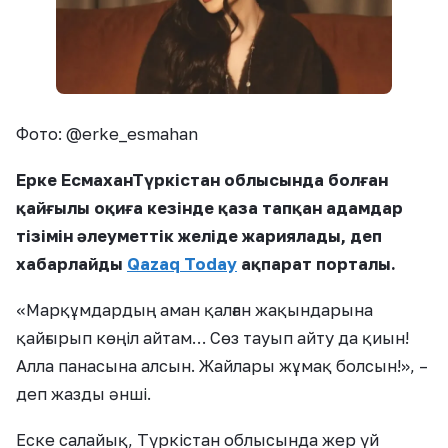
Фото: @erke_esmahan
Ерке ЕсмаханТүркістан облысында болған
қайғылы оқиға кезінде қаза тапқан адамдар
тізімін әлеуметтік желіде жариялады, деп
хабарлайды
Qazaq Today
ақпарат порталы.
«Марқұмдардың аман қалған жақындарына
қайғырып көңіл айтам… Сөз тауып айту да қиын!
Алла панасына алсын. Жайлары жұмақ болсын!», –
деп жазды әнші.
Еске салайық, Түркістан облысында жер үй