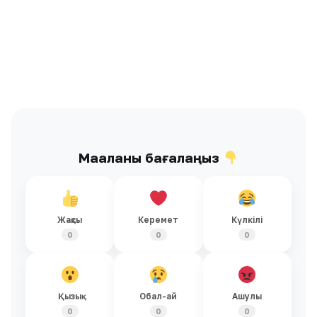
Мақаланы бағалаңыз
Жақсы
Керемет
Күлкілі
0
0
0
Қызық
Обал-ай
Ашулы
0
0
0