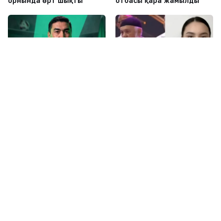
орнында өрт шықты
отбасы қара жамылды
ЖАҢАЛЫҚТАР
Бүгін, 09:00
ЖАҢАЛЫҚТАР
Кеше, 17:00
Самат Смақов «Атырау»
«Қоғамдық тәртіпті
футбол клубының бас
бұзуға шақырған емес»:
бапкері болып
Тойда уағыз айтқан ер
тағайындалды
адамның қызы Тоқаевтан
көмек сұрады
Соңғы жазбалар
1
Маңғыстауда мұнай кен орнында өрт шықты