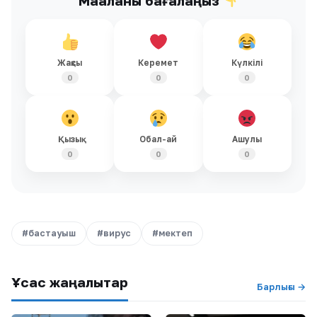
Мақаланы бағалаңыз
Жақсы
Керемет
Күлкілі
0
0
0
Қызық
Обал-ай
Ашулы
0
0
0
#бастауыш
#вирус
#мектеп
Ұқсас жаңалықтар
Барлығы →