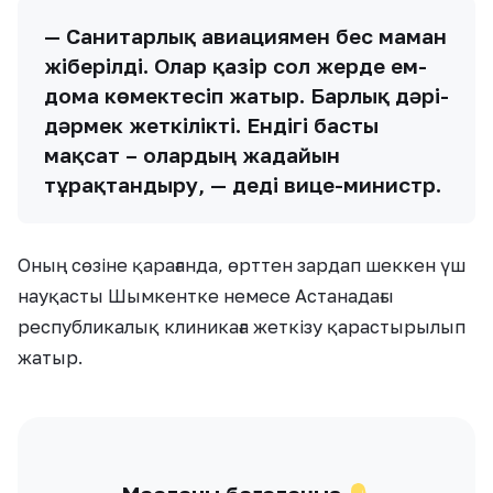
— Санитарлық авиациямен бес маман
жіберілді. Олар қазір сол жерде ем-
домға көмектесіп жатыр. Барлық дәрі-
дәрмек жеткілікті. Ендігі басты
мақсат – олардың жағдайын
тұрақтандыру, — деді вице-министр.
Оның сөзіне қарағанда, өрттен зардап шеккен үш
науқасты Шымкентке немесе Астанадағы
республикалық клиникаға жеткізу қарастырылып
жатыр.