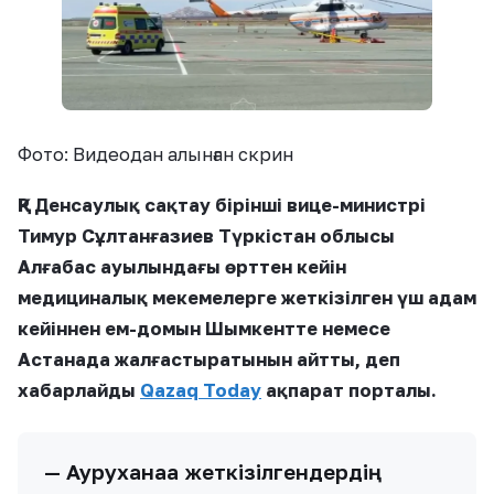
Фото: Видеодан алынған скрин
ҚР Денсаулық сақтау бірінші вице-министрі
Тимур Сұлтанғазиев Түркістан облысы
Алғабас ауылындағы өрттен кейін
медициналық мекемелерге жеткізілген үш адам
кейіннен ем-домын Шымкентте немесе
Астанада жалғастыратынын айтты, деп
хабарлайды
Qazaq Today
ақпарат порталы.
— Ауруханаға жеткізілгендердің