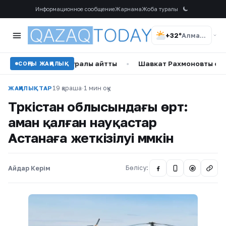
Информационное сообщение
Жарнама
Жоба туралы
+32°
Алматы
н жеке өмірі туралы айтты
•
Шавкат Рахмоновтың отбасы қ
СОҢҒЫ ЖАҢАЛЫҚ
19 қараша
·
1 мин оқу
ЖАҢАЛЫҚТАР
Түркістан облысындағы өрт:
аман қалған науқастар
Астанаға жеткізілуі мүмкін
Айдар Керім
Бөлісу:
@