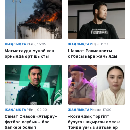
ЖАҢАЛЫҚТАР
Бүгін, 15:05
ЖАҢАЛЫҚТАР
Бүгін, 11:17
Маңғыстауда мұнай кен
Шавкат Рахмоновтың
орнында өрт шықты
отбасы қара жамылды
ЖАҢАЛЫҚТАР
Бүгін, 09:00
ЖАҢАЛЫҚТАР
Кеше, 17:00
Самат Смақов «Атырау»
«Қоғамдық тәртіпті
футбол клубының бас
бұзуға шақырған емес»:
бапкері болып
Тойда уағыз айтқан ер