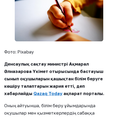
Фото: Pixabay
Денсаулық сақтау министрі Ақмарал
Әлназарова Үкімет отырысында бастауыш
сынып оқушыларын қашықтан білім беруге
көшіру талаптарын жария етті, деп
хабарлайды
Qazaq Today
ақпарат порталы.
Оның айтуынша, білім беру ұйымдарында
оқушылар мен қызметкерлердің сабаққа