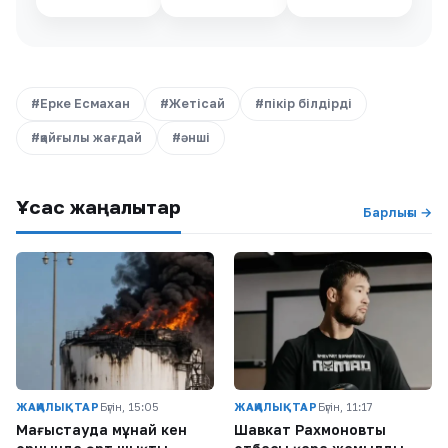
#Ерке Есмахан
#Жетісай
#пікір білдірді
#қайғылы жағдай
#әнші
Ұқсас жаңалықтар
Барлығы →
ЖАҢАЛЫҚТАР
Бүгін, 15:05
ЖАҢАЛЫҚТАР
Бүгін, 11:17
Маңғыстауда мұнай кен
Шавкат Рахмоновтың