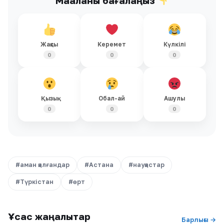
Мақаланы бағалаңыз
Жақсы
Керемет
Күлкілі
0
0
0
Қызық
Обал-ай
Ашулы
0
0
0
#аман қалғандар
#Астана
#науқастар
#Түркістан
#өрт
Ұқсас жаңалықтар
Барлығы →