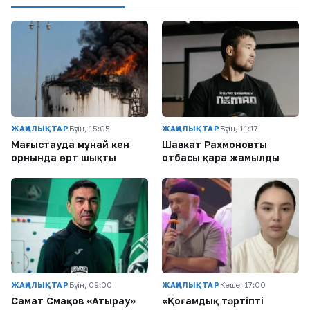
ЖАҢАЛЫҚТАР
Бүгін, 15:05
ЖАҢАЛЫҚТАР
Бүгін, 11:17
Маңғыстауда мұнай кен
Шавкат Рахмоновтың
орнында өрт шықты
отбасы қара жамылды
ЖАҢАЛЫҚТАР
Бүгін, 09:00
ЖАҢАЛЫҚТАР
Кеше, 17:00
Самат Смақов «Атырау»
«Қоғамдық тәртіпті