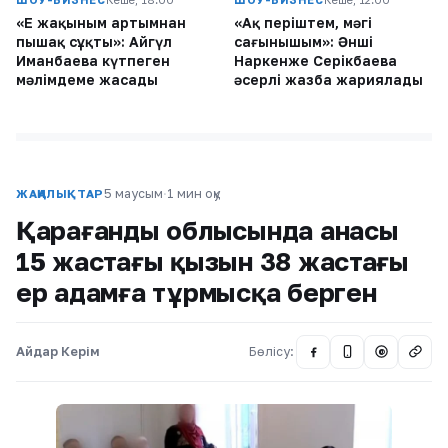
«Ең жақыным артымнан
«Ақ періштем, мәңгі
пышақ сұқты»: Айгүл
сағынышым»: Әнші
Иманбаева күтпеген
Наркенже Серікбаева
мәлімдеме жасады
әсерлі жазба жариялады
5 маусым
·
1 мин оқу
ЖАҢАЛЫҚТАР
Қарағанды облысында анасы
15 жастағы қызын 38 жастағы
ер адамға тұрмысқа берген
Айдар Керім
Бөлісу:
@