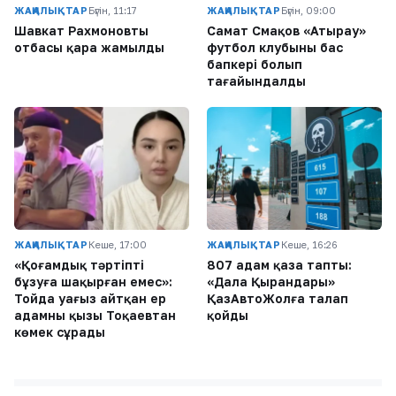
ЖАҢАЛЫҚТАР
Бүгін, 11:17
ЖАҢАЛЫҚТАР
Бүгін, 09:00
Шавкат Рахмоновтың
Самат Смақов «Атырау»
отбасы қара жамылды
футбол клубының бас
бапкері болып
тағайындалды
ЖАҢАЛЫҚТАР
Кеше, 17:00
ЖАҢАЛЫҚТАР
Кеше, 16:26
«Қоғамдық тәртіпті
807 адам қаза тапты:
бұзуға шақырған емес»:
«Дала Қырандары»
Тойда уағыз айтқан ер
ҚазАвтоЖолға талап
адамның қызы Тоқаевтан
қойды
көмек сұрады