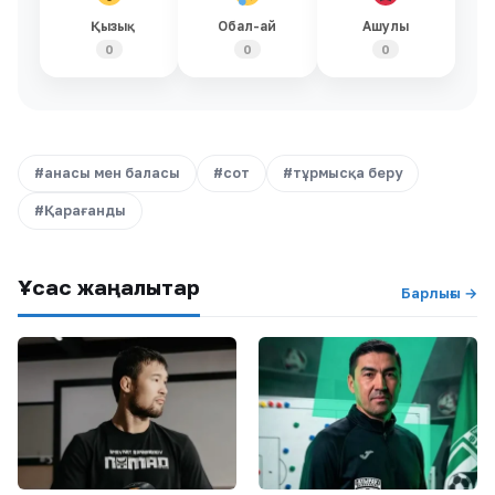
Қызық
Обал-ай
Ашулы
0
0
0
#анасы мен баласы
#сот
#тұрмысқа беру
#Қарағанды
Ұқсас жаңалықтар
Барлығы →