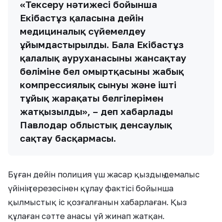
«Тексеру нәтижесі бойынша
Екібастұз қаласына дейін
медициналық сүйемелдеу
ұйымдастырылды. Бала Екібастұз
қалалық ауруханасының жансақтау
бөліміне бел омыртқасының жабық
компрессиялық сынуы және іштің
тұйық жарақаты белгілерімен
жатқызылды», – деп хабарлады
Павлодар облыстық денсаулық
сақтау басқармасы.
Бұған дейін полиция үш жасар қыздың демалыс
үйінің терезесінен құлау фактісі бойынша
қылмыстық іс қозғалғанын хабарлаған. Қыз
құлаған сәтте анасы үй жинап жатқан.