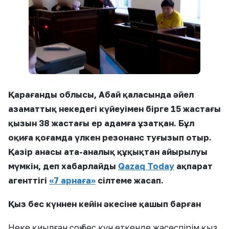
Қарағанды облысы, Абай қаласында әйел
азаматтық некедегі күйеуімен бірге 15 жастағы
қызын 38 жастағы ер адамға ұзатқан. Бұл
оқиға қоғамда үлкен резонанс туғызып отыр.
Қазір анасы ата-аналық құқықтан айырылуы
мүмкін, деп хабарлайды
Qazaq Today
ақпарат
агенттігі
«7 арнаға»
сілтеме жасап.
Қыз бес күннен кейін әкесіне қашып барған
Неке қиылған соң бес күн өткенде жасөспірім қыз