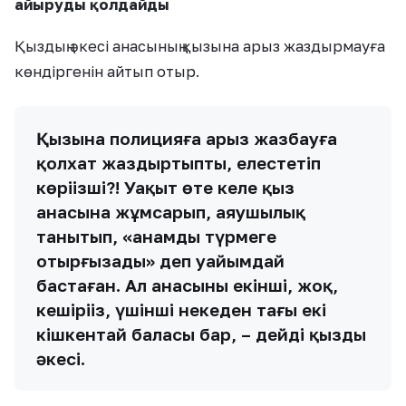
айыруды қолдайды
Қыздың әкесі анасының қызына арыз жаздырмауға
көндіргенін айтып отыр.
Қызына полицияға арыз жазбауға
қолхат жаздыртыпты, елестетіп
көріңізші?! Уақыт өте келе қыз
анасына жұмсарып, аяушылық
танытып, «анамды түрмеге
отырғызады» деп уайымдай
бастаған. Ал анасының екінші, жоқ,
кешіріңіз, үшінші некеден тағы екі
кішкентай баласы бар, – дейді қыздың
әкесі.