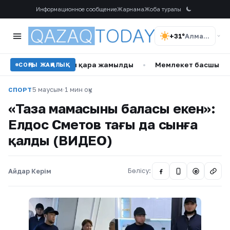
Информационное сообщение
Жарнама
Жоба туралы
+31°
Алматы
 отбасы қара жамылды
•
Мемлекет басшысы Сингапур Пр
СОҢҒЫ ЖАҢАЛЫҚ
5 маусым
·
1 мин оқу
СПОРТ
«Таза мамасының баласы екен»:
Елдос Сметов тағы да сынңға
қалды (ВИДЕО)
Айдар Керім
Бөлісу:
@