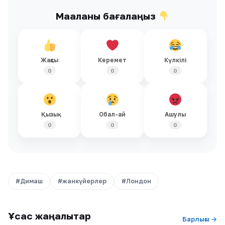
Мақаланы бағалаңыз
Жақсы
Керемет
Күлкілі
0
0
0
Қызық
Обал-ай
Ашулы
0
0
0
#Димаш
#жанкүйерлер
#Лондон
Ұқсас жаңалықтар
Барлығы →