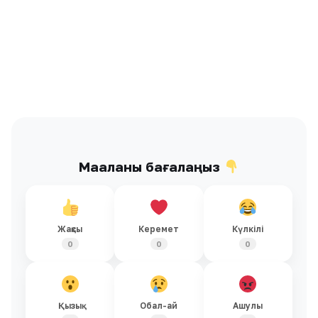
Мақаланы бағалаңыз
Жақсы
Керемет
Күлкілі
0
0
0
Қызық
Обал-ай
Ашулы