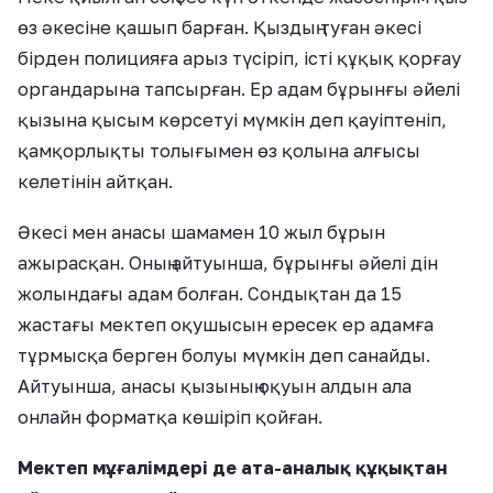
өз әкесіне қашып барған. Қыздың туған әкесі
бірден полицияға арыз түсіріп, істі құқық қорғау
органдарына тапсырған. Ер адам бұрынғы әйелі
қызына қысым көрсетуі мүмкін деп қауіптеніп,
қамқорлықты толығымен өз қолына алғысы
келетінін айтқан.
Әкесі мен анасы шамамен 10 жыл бұрын
ажырасқан. Оның айтуынша, бұрынғы әйелі дін
жолындағы адам болған. Сондықтан да 15
жастағы мектеп оқушысын ересек ер адамға
тұрмысқа берген болуы мүмкін деп санайды.
Айтуынша, анасы қызының оқуын алдын ала
онлайн форматқа көшіріп қойған.
Мектеп мұғалімдері де ата-аналық құқықтан