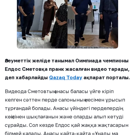
Әлеуметтік желіде танымал Оимпиада чемпионы
Елдос Сметовқа пранк жасалған видео тарады,
деп хабарлайды
Qazaq Today
ақпарат порталы.
Видеода Сметовтың анасы баласы үйге кіріп
келген сәттен перде салонының иесімен ұрысып
тұрғандай болады. Анасы үйіндегі перделердің
көңілінен шықпағанын және оларды алып кетуді
сұрайды. Сол кезде Елдос қай жаққа жақтасарын
білмей қалады. Анасы қайта-қайта «Ұнады ма