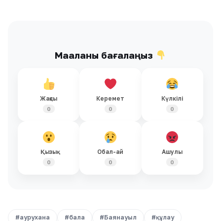
Мақаланы бағалаңыз
Жақсы
Керемет
Күлкілі
0
0
0
Қызық
Обал-ай
Ашулы
0
0
0
#аурухана
#бала
#Баянауыл
#құлау