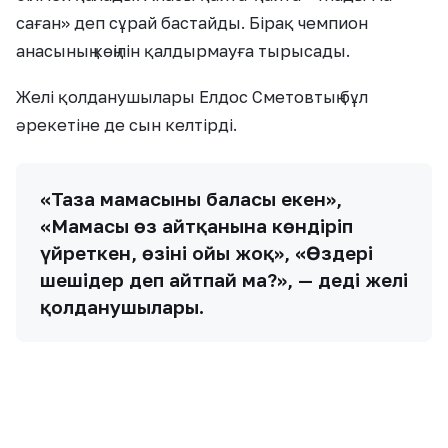
саған» деп сұрай бастайды. Бірақ чемпион
анасының көңілін қалдырмауға тырысады.
Желі қолданушылары Елдос Сметовтың бұл
әрекетіне де сын келтірді.
«Таза мамасының баласы екен»,
«Мамасы өз айтқанына көндіріп
үйреткен, өзінің ойы жоқ», «Өздерің
шешіңдер деп айтпай ма?», — деді желі
қолданушылары.