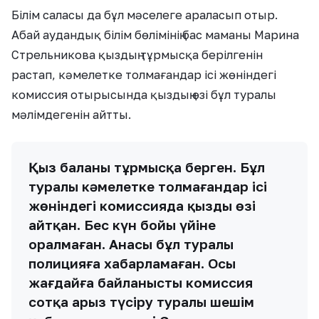
Білім саласы да бұл мәселеге араласып отыр.
Абай аудандық білім бөлімінің бас маманы Марина
Стрельникова қыздың тұрмысқа берілгенін
растап, кәмелетке толмағандар ісі жөніндегі
комиссия отырысында қыздың өзі бұл туралы
мәлімдегенін айтты.
Қыз баланы тұрмысқа берген. Бұл
туралы кәмелетке толмағандар ісі
жөніндегі комиссияда қыздың өзі
айтқан. Бес күн бойы үйіне
оралмаған. Анасы бұл туралы
полицияға хабарламаған. Осы
жағдайға байланысты комиссия
сотқа арыз түсіру туралы шешім