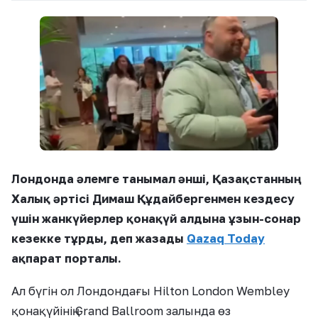
Лондонда әлемге танымал әнші, Қазақстанның
Халық әртісі Димаш Құдайбергенмен кездесу
үшін жанкүйерлер қонақүй алдына ұзын-сонар
кезекке тұрды, деп жазады
Qazaq Today
ақпарат порталы.
Ал бүгін ол Лондондағы Hilton London Wembley
қонақүйінің Grand Ballroom залында өз