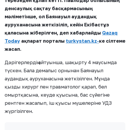
терезеден құлап кетті. Павлодар облысының
денсаулық сақтау басқармасының
мәліметінше, ол Баянауыл аудандық
ауруханасына жеткізіліп, кейін Екібастұз
қаласына жіберілген, деп хабарлайды
Qazaq
Today
ақпарат порталы
turkystan.kz-
ке сілтеме
жасап.
Дәрігерлердің айтуынша, шақырту 4 маусымда
түскен. Бала демалыс орнынан Баянауыл
аудандық ауруханасына жеткізілген. Мұнда
қызды хирург пен травматолог қарап, бел
омыртқасына, кеуде қуысына, бас сүйегіне
рентген жасалып, іш қуысы мүшелеріне УДЗ
жүргізілген.