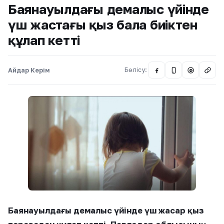
Баянауылдағы демалыс үйінде
үш жастағы қыз бала биіктен
құлап кетті
Айдар Керім
Бөлісу:
@
Баянауылдағы демалыс үйінде үш жасар қыз