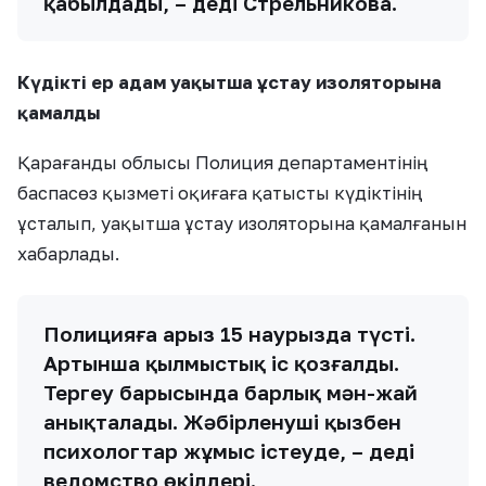
қабылдады, – деді Стрельникова.
Күдікті ер адам уақытша ұстау изоляторына
қамалды
Қарағанды облысы Полиция департаментінің
баспасөз қызметі оқиғаға қатысты күдіктінің
ұсталып, уақытша ұстау изоляторына қамалғанын
хабарлады.
Полицияға арыз 15 наурызда түсті.
Артынша қылмыстық іс қозғалды.
Тергеу барысында барлық мән-жай
анықталады. Жәбірленуші қызбен
психологтар жұмыс істеуде, – деді
ведомство өкілдері.