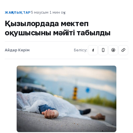
5 маусым
·
1 мин оқу
ЖАҢАЛЫҚТАР
Қызылордада мектеп
оқушысының мәйіті табылды
Айдар Керім
Бөлісу:
@