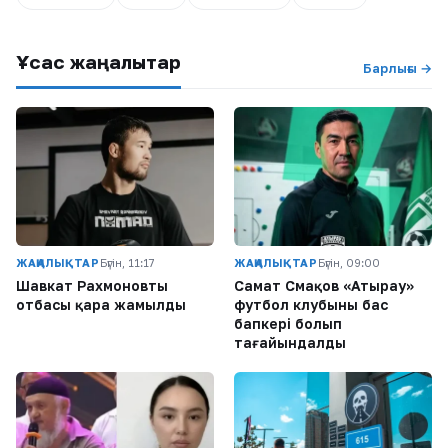
Ұқсас жаңалықтар
Барлығы →
ЖАҢАЛЫҚТАР
Бүгін, 11:17
ЖАҢАЛЫҚТАР
Бүгін, 09:00
Шавкат Рахмоновтың
Самат Смақов «Атырау»
отбасы қара жамылды
футбол клубының бас
бапкері болып
тағайындалды