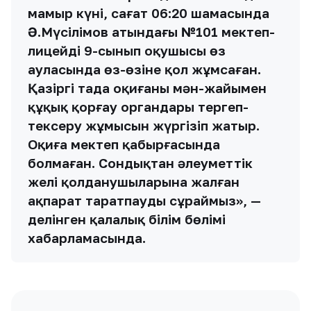
мамыр күні, сағат 06:20 шамасында
Ә.Мүсілімов атындағы №101 мектеп-
лицейдің 9-сынып оқушысы өз
ауласында өз-өзіне қол жұмсаған.
Қазіргі таңда оқиғаның мән-жайымен
құқық қорғау органдары тергеп-
тексеру жұмысын жүргізіп жатыр.
Оқиға мектеп қабырғасында
болмаған. Сондықтан әлеуметтік
желі қолданушыларына жалған
ақпарат таратпауды сұраймыз», —
делінген қалалық білім бөлімі
хабарламасында.