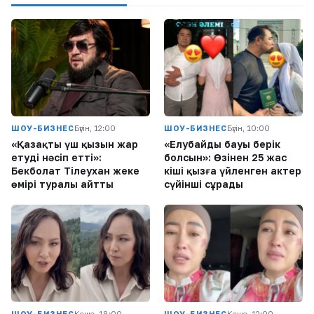
ШОУ-БИЗНЕС
Бүгін, 12:00
ШОУ-БИЗНЕС
Бүгін, 10:00
«Қазақтың үш қызын жар
«Елубайдың бауы берік
етуді нәсіп етті»:
болсын»: Өзінен 25 жас
Бекболат Тілеухан жеке
кіші қызға үйленген актер
өмірі туралы айтты
сүйінші сұрады
ШОУ-БИЗНЕС
Кеше, 18:00
ШОУ-БИЗНЕС
Кеше, 12:00