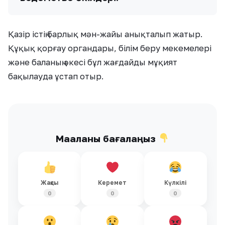
Қазір істің барлық мән-жайы анықталып жатыр.
Құқық қорғау органдары, білім беру мекемелері
және баланың әкесі бұл жағдайды мұқият
бақылауда ұстап отыр.
Мақаланы бағалаңыз
Жақсы
Керемет
Күлкілі
0
0
0