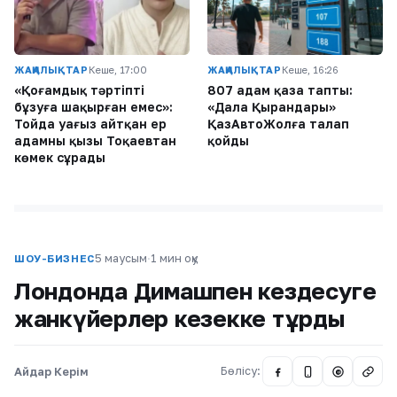
ЖАҢАЛЫҚТАР
Кеше, 17:00
ЖАҢАЛЫҚТАР
Кеше, 16:26
«Қоғамдық тәртіпті
807 адам қаза тапты:
бұзуға шақырған емес»:
«Дала Қырандары»
Тойда уағыз айтқан ер
ҚазАвтоЖолға талап
адамның қызы Тоқаевтан
қойды
көмек сұрады
5 маусым
·
1 мин оқу
ШОУ-БИЗНЕС
Лондонда Димашпен кездесуге
жанкүйерлер кезекке тұрды
Айдар Керім
Бөлісу:
@