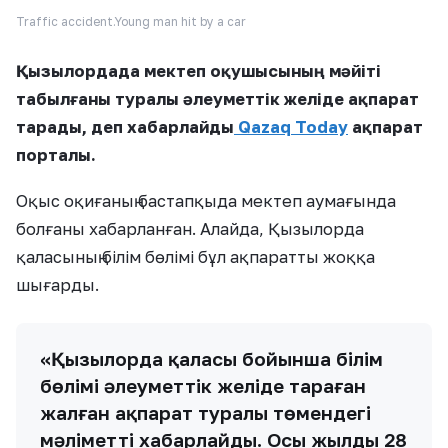
Traffic accident.Young man hit by a car
Қызылордада мектеп оқушысының мәйіті
табылғаны туралы әлеуметтік желіде ақпарат
тарады, деп хабарлайды
Qazaq Today
ақпарат
порталы.
Оқыс оқиғаның бастапқыда мектеп аумағында
болғаны хабарланған. Алайда, Қызылорда
қаласының білім бөлімі бұл ақпаратты жоққа
шығарды.
«Қызылорда қаласы бойынша білім
бөлімі әлеуметтік желіде тараған
жалған ақпарат туралы төмендегі
мәліметті хабарлайды. Осы жылдың 28