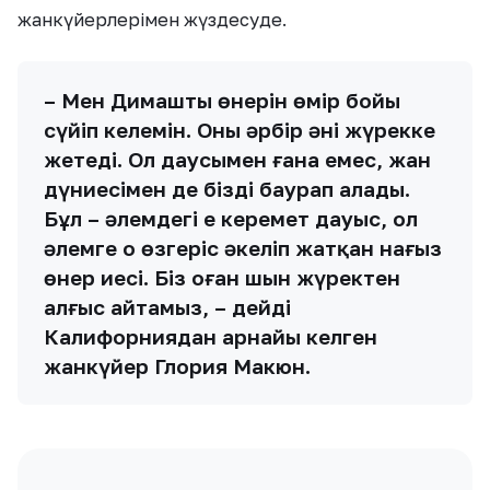
жанкүйерлерімен жүздесуде.
– Мен Димаштың өнерін өмір бойы
сүйіп келемін. Оның әрбір әні жүрекке
жетеді. Ол даусымен ғана емес, жан
дүниесімен де бізді баурап алады.
Бұл – әлемдегі ең керемет дауыс, ол
әлемге оң өзгеріс әкеліп жатқан нағыз
өнер иесі. Біз оған шын жүректен
алғыс айтамыз, – дейді
Калифорниядан арнайы келген
жанкүйер Глория Макюн.