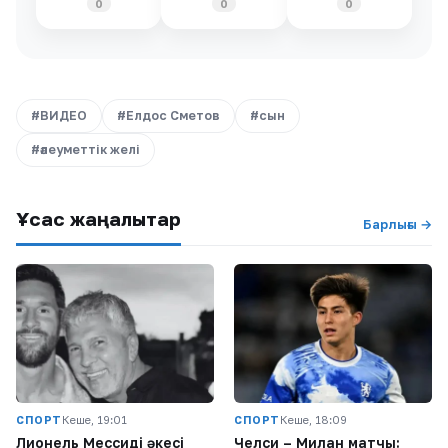
0
0
0
#ВИДЕО
#Елдос Сметов
#сын
#әлеуметтік желі
Ұқсас жаңалықтар
Барлығы →
СПОРТ
Кеше, 19:01
СПОРТ
Кеше, 18:09
Лионель Мессидің әкесі
Челси – Милан матчы: