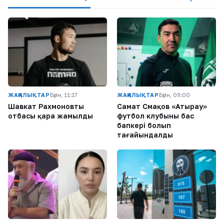
ЖАҢАЛЫҚТАР
Бүгін, 11:17
ЖАҢАЛЫҚТАР
Бүгін, 09:00
Шавкат Рахмоновтың
Самат Смақов «Атырау»
отбасы қара жамылды
футбол клубының бас
бапкері болып
тағайындалды