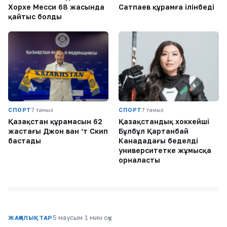
Хорхе Месси 68 жасында
Сатпаев құрамға ілінбеді
қайтыс болды
СПОРТ
7 тамыз
СПОРТ
7 тамыз
Қазақстан құрамасын 62
Қазақстандық хоккейші
жастағы Джон ван ‘т Скип
Бұлбұл Қартанбай
бастады
Канададағы беделді
университетке жұмысқа
орналасты
5 маусым
·
1 мин оқу
ЖАҢАЛЫҚТАР