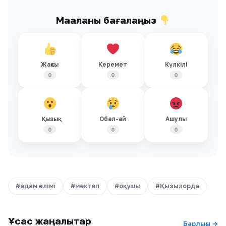
Мақаланы бағалаңыз
Жақсы
Керемет
Күлкілі
0
0
0
Қызық
Обал-ай
Ашулы
0
0
0
#адам өлімі
#мектеп
#оқушы
#Қызылорда
Ұқсас жаңалықтар
Барлығы →