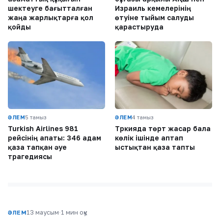
шектеуге бағытталған
Израиль кемелерінің
жаңа жарлықтарға қол
өтуіне тыйым салуды
қойды
қарастыруда
ӘЛЕМ
5 тамыз
ӘЛЕМ
4 тамыз
Turkish Airlines 981
Түркияда төрт жасар бала
рейсінің апаты: 346 адам
көлік ішінде аптап
қаза тапқан әуе
ыстықтан қаза тапты
трагедиясы
13 маусым
·
1 мин оқу
ӘЛЕМ