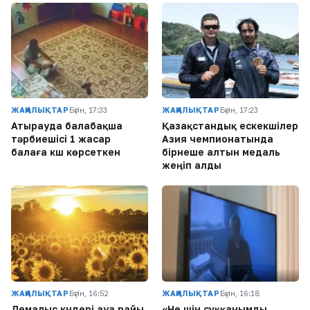
ЖАҢАЛЫҚТАР
Бүгін, 17:33
ЖАҢАЛЫҚТАР
Бүгін, 17:23
Атырауда балабақша
Қазақстандық ескекшілер
тәрбиешісі 1 жасар
Азия чемпионатында
балаға күш көрсеткен
бірнеше алтын медаль
жеңіп алды
ЖАҢАЛЫҚТАР
Бүгін, 16:52
ЖАҢАЛЫҚТАР
Бүгін, 16:18
Демалыс күндері ауа райы
«Не үшін сұққанымды