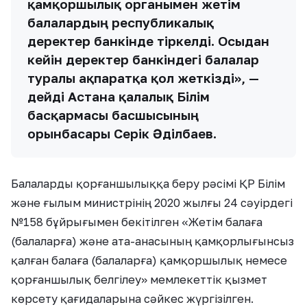
қамқоршылық органымен жетім
балалардың республикалық
деректер банкінде тіркелді. Осыдан
кейін деректер банкіндегі балалар
туралы ақпаратқа қол жеткізді», —
дейді Астана қалалық Білім
басқармасы басшысының
орынбасары Серік Әділбаев.
Балаларды қорғаншылыққа беру рәсімі ҚР Білім
және ғылым министрінің 2020 жылғы 24 сәуірдегі
№158 бұйрығымен бекітілген «Жетім балаға
(балаларға) және ата-анасының қамқорлығынсыз
қалған балаға (балаларға) қамқоршылық немесе
қорғаншылық белгілеу» мемлекеттік қызмет
көрсету қағидаларына сәйкес жүргізілген.