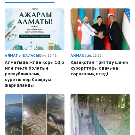
АЛМАТЫ ҚАЛАСЫ
Бүгін, 15:48
АЙМАҚ
Бүгін, 15:25
Алматыда жүлде қоры 10,5
Қазақстан Түркі тау шаңғы
млн теңге болатын
курорттары одағына
республикалық
төрағалық етеді
суретшілер байқауы
жарияланды