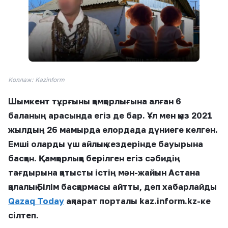
Коллаж: Kazinform
Шымкент тұрғыны қамқорлығына алған 6
баланың арасында егіз де бар. Ұл мен қыз 2021
жылдың 26 мамырда елордада дүниеге келген.
Емші оларды үш айлық кездерінде бауырына
басқан. Қамқорлыққа берілген егіз сәбидің
тағдырына қатысты істің мән-жайын Астана
қалалық Білім басқармасы айтты, деп хабарлайды
Qazaq Today
ақпарат порталы kaz.inform.kz-ке
сілтеп.