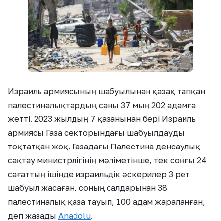
Израиль армиясының шабуылынан қазақ тапқан
палестиналықтардың саны 37 мың 202 адамға
жетті. 2023 жылдың 7 қазанынан бері Израиль
армиясы Газа секторындағы шабуылдауды
тоқтатқан жоқ.
Газадағы Палестина денсаулық
сақтау министрлігінің мәліметінше, тек соңғы 24
сағаттың ішінде израильдік әскерилер 3 рет
шабуыл жасаған, соның салдарынан 38
палестиналық қаза тауып, 100 адам жараланған,
деп жазады
Anadolu
.