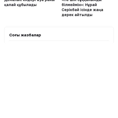
қалай құбылады
білмеймін»: Нұрай
Серікбай ісінде жаңа
дерек айтылды
Соңғы жазбалар
1
Атырауда балабақша тәрбиешісі 1 жасар
балаға күш көрсеткен
2
Қазақстандық ескекшілер Азия
чемпионатында бірнеше алтын медаль жеңіп
алды
3
Демалыс күндері ауа райы қалай құбылады
4
«Не үшін сұққанымды білмеймін»: Нұрай
Серікбай ісінде жаңа дерек айтылды