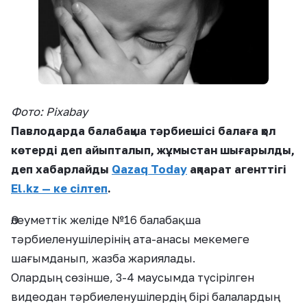
Фото: Pixabay
Павлодарда балабақша тәрбиешісі балаға қол
көтерді деп айыпталып, жұмыстан шығарылды,
деп хабарлайды
Qazaq Today
ақпарат агенттігі
El.kz — ке сілтеп
.
Әлеуметтік желіде №16 балабақша
тәрбиеленушілерінің ата-анасы мекемеге
шағымданып, жазба жариялады.
Олардың сөзінше, 3-4 маусымда түсірілген
видеодан тәрбиеленушілердің бірі балалардың