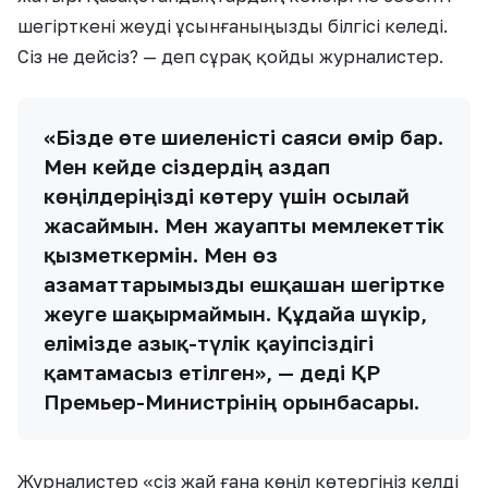
шегірткені жеуді ұсынғаныңызды білгісі келеді.
Сіз не дейсіз? — деп сұрақ қойды журналистер.
«Бізде өте шиеленісті саяси өмір бар.
Мен кейде сіздердің аздап
көңілдеріңізді көтеру үшін осылай
жасаймын. Мен жауапты мемлекеттік
қызметкермін. Мен өз
азаматтарымызды ешқашан шегіртке
жеуге шақырмаймын. Құдайға шүкір,
елімізде азық-түлік қауіпсіздігі
қамтамасыз етілген», — деді ҚР
Премьер-Министрінің орынбасары.
Журналистер «сіз жай ғана көңіл көтергіңіз келді