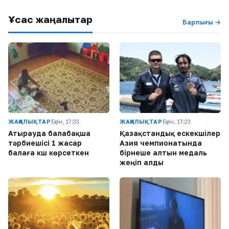
Ұқсас жаңалықтар
Барлығы →
ЖАҢАЛЫҚТАР
Бүгін, 17:33
ЖАҢАЛЫҚТАР
Бүгін, 17:23
Атырауда балабақша
Қазақстандық ескекшілер
тәрбиешісі 1 жасар
Азия чемпионатында
балаға күш көрсеткен
бірнеше алтын медаль
жеңіп алды