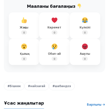
Мақаланы бағалаңыз
Жақсы
Керемет
Күлкілі
0
0
0
Қызық
Обал-ай
Ашулы
0
0
0
#Бішкек
#найзағай
#шабандоз
Ұқсас жаңалықтар
Барлығы →