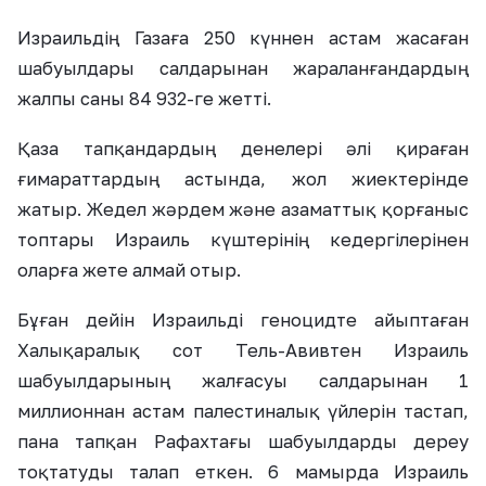
Израильдің Газаға 250 күннен астам жасаған
шабуылдары салдарынан жараланғандардың
жалпы саны 84 932-ге жетті.
Қаза тапқандардың денелері әлі қираған
ғимараттардың астында, жол жиектерінде
жатыр. Жедел жәрдем және азаматтық қорғаныс
топтары Израиль күштерінің кедергілерінен
оларға жете алмай отыр.
Бұған дейін Израильді геноцидте айыптаған
Халықаралық сот Тель-Авивтен Израиль
шабуылдарының жалғасуы салдарынан 1
миллионнан астам палестиналық үйлерін тастап,
пана тапқан Рафахтағы шабуылдарды дереу
тоқтатуды талап еткен. 6 мамырда Израиль