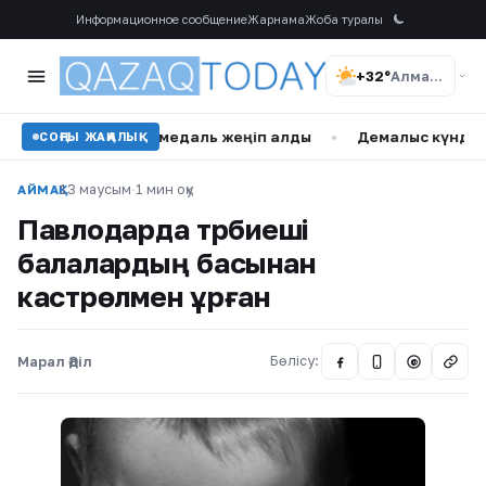
Информационное сообщение
Жарнама
Жоба туралы
+32°
Алматы
ше алтын медаль жеңіп алды
•
Демалыс күндері ауа райы қ
СОҢҒЫ ЖАҢАЛЫҚ
13 маусым
·
1 мин оқу
АЙМАҚ
Павлодарда тәрбиеші
балалардың басынан
кастрөлмен ұрған
Марал Әділ
Бөлісу:
@