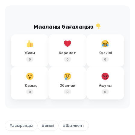
Мақаланы бағалаңыз
Жақсы
Керемет
Күлкілі
0
0
0
Қызық
Обал-ай
Ашулы
0
0
0
#асыранды
#емші
#Шымкент