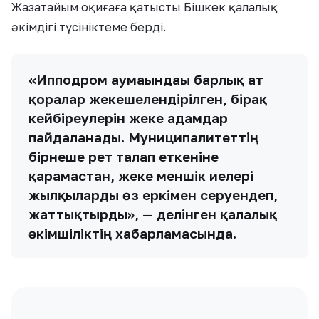
Жазатайым оқиғаға қатысты Бішкек қалалық
әкімдігі түсініктеме берді.
«Ипподром аумағындағы барлық ат
қоралар жекешелендірілген, бірақ
кейбіреулерін жеке адамдар
пайдаланады. Муниципалитеттің
бірнеше рет талап еткеніне
қарамастан, жеке меншік иелері
жылқыларды өз еркімен серуендеп,
жаттықтырды», — делінген қалалық
әкімшіліктің хабарламасында.