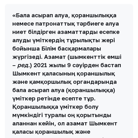
«Бала асырап алуға, қорғаншылыққа
немесе патронаттық тәрбиеге алуға
ниет білдірген азаматтарды есепке
алуды үміткердің тұрғылықты жері
бойынша Білім басқармалары
жүргізеді. Азамат (шымкенттік емші
–
ред.
) 2021 жылғы 9 сәуірден бастап
Шымкент қаласының қорғаншылық
және қамқоршылық органдарында
бала асырап алуға (қорғаншылыққа)
үміткер ретінде есепте тұр.
Қорғаншылыққа үміткер болу
мүмкіндігі туралы оң қорытынды
алғаннан кейін, ол азамат Шымкент
қаласы қорғаншылық және