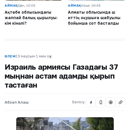
АЙМАҚ
Бүгін, 10:06
АЙМАҚ
Кеше, 04:46
Ақтөбе облысындағы
Алматы облысында үш
жаппай балық қырылуы:
иттің оқушыға шабуылы
кім кінәлі?
бойынша сот басталды
13 маусым
·
1 мин оқу
ӘЛЕМ
Израиль армиясы Газадағы 37
мыңнан астам адамды қырып
тастаған
Абзал Алаш
Бөлісу:
@