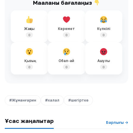
Мақаланы бағалаңыз
Жақсы
Керемет
Күлкілі
0
0
0
Қызық
Обал-ай
Ашулы
0
0
0
#Жұманғарин
#халал
#шегіртке
Ұқсас жаңалықтар
Барлығы →