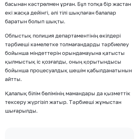
басынан кәстрөлмен ұрған. Бұл топқа бір жастан
екі жасқа дейінгі, әлі тілі шықпаған балалар
баратын болып шықты.
Облыстық полиция департаментінің өкілдері
тәрбиеші кәмелетке толмағандарды тәрбиелеу
бойынша міндеттерін орындамауына қатысты
қылмыстық іс қозғалды, оның қорытындысы
бойынша процесуалдық шешім қабылданатынын
айтты.
Қалалық білім бөлімінің мамандары да қызметтік
тексеру жүргізіп жатыр. Тәрбиеші жұмыстан
шығарылды.