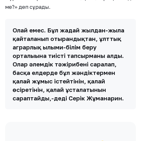
ме?» деп сұрады.
Олай емес. Бұл жағдай жылдан-жылға
қайталанып отырғандықтан, ұлттық
аграрлық ғылыми-білім беру
орталығына тиісті тапсырманы алды.
Олар әлемдік тәжірибені саралап,
басқа елдерде бұл жәндіктермен
қалай жұмыс істейтінін, қалай
өсіретінін, қалай ұсталатынын
сараптайды,-деді Серік Жұманғарин.