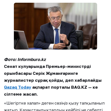
Фото: Informburo.kz
Сенат кулуарында Премьер-министрдің
орынбасары Серік Жұманғаринге
журналистер сұрақ қойды, деп хабарлайды
Qazaq Today
ақпарат порталы
BAQ.KZ — ке
сілтеме жасап.
«Шегіртке халал» деген сөзіңіз қызу талқыланып
жатыр. Қазақстандықтардың кейбірі не себепті