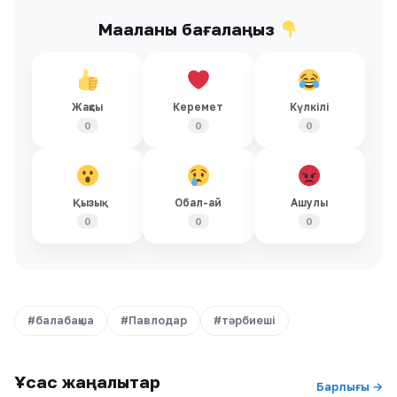
Мақаланы бағалаңыз
Жақсы
Керемет
Күлкілі
0
0
0
Қызық
Обал-ай
Ашулы
0
0
0
#балабақша
#Павлодар
#тәрбиеші
Ұқсас жаңалықтар
Барлығы →