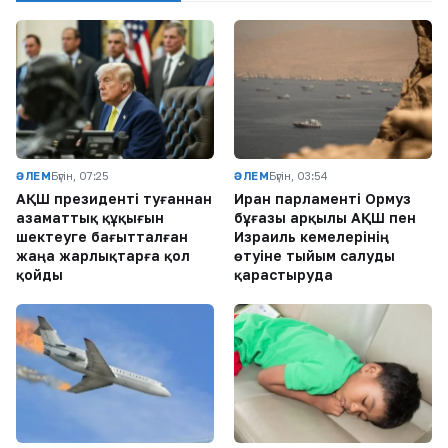
ӘЛЕМ
Бүгін, 07:25
ӘЛЕМ
Бүгін, 03:54
АҚШ президенті туғаннан
Иран парламенті Ормуз
азаматтық құқығын
бұғазы арқылы АҚШ пен
шектеуге бағытталған
Израиль кемелерінің
жаңа жарлықтарға қол
өтуіне тыйым салуды
қойды
қарастыруда