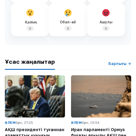
Қызық
Обал-ай
Ашулы
0
0
0
Ұқсас жаңалықтар
Барлығы →
ӘЛЕМ
Бүгін, 07:25
ӘЛЕМ
Бүгін, 03:54
АҚШ президенті туғаннан
Иран парламенті Ормуз
азаматтық құқығын
бұғазы арқылы АҚШ пен