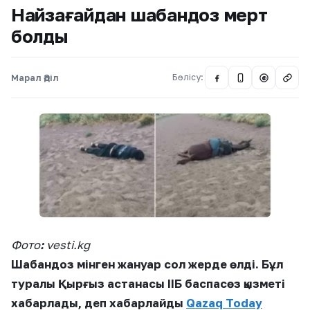
Найзағайдан шабандоз мерт
болды
Марал Әділ
Бөлісу:
@
Фото
:
vesti.kg
Шабандоз мінген жануар сол жерде өлді. Бұл
туралы Қырғыз астанасы ІІБ баспасөз қызметі
хабарлады, деп хабарлайды
Qazaq Today