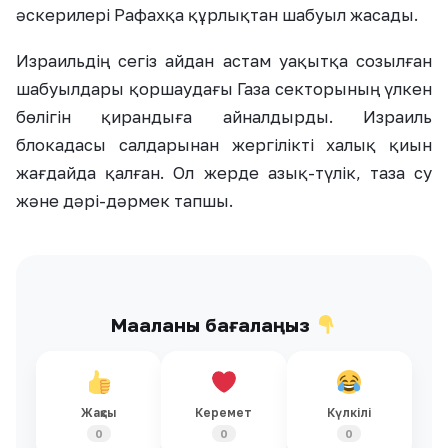
әскерилері Рафахқа құрлықтан шабуыл жасады.
Израильдің сегіз айдан астам уақытқа созылған
шабуылдары қоршаудағы Газа секторының үлкен
бөлігін қирандыға айналдырды. Израиль
блокадасы салдарынан жергілікті халық қиын
жағдайда қалған. Ол жерде азық-түлік, таза су
және дәрі-дәрмек тапшы.
Мақаланы бағалаңыз
Жақсы
Керемет
Күлкілі
0
0
0