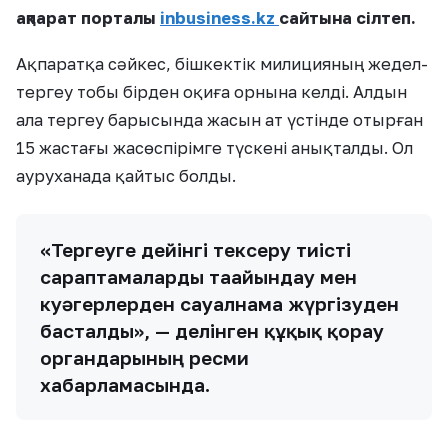
ақпарат порталы
inbusiness.kz
сайтына сілтеп.
Ақпаратқа сәйкес, бішкектік милицияның жедел-
тергеу тобы бірден оқиға орнына келді. Алдын
ала тергеу барысында жасын ат үстінде отырған
15 жастағы жасөспірімге түскені анықталды. Ол
ауруханада қайтыс болды.
«Тергеуге дейінгі тексеру тиісті
сараптамаларды тағайындау мен
куәгерлерден сауалнама жүргізуден
басталды», — делінген құқық қорғау
органдарының ресми
хабарламасында.