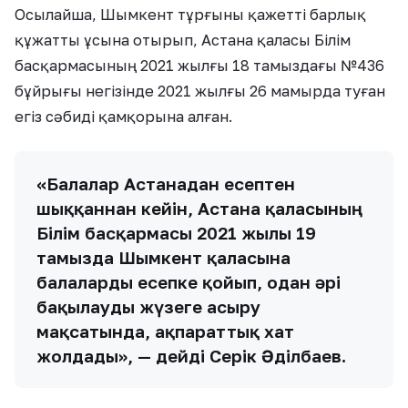
Осылайша, Шымкент тұрғыны қажетті барлық
құжатты ұсына отырып, Астана қаласы Білім
басқармасының 2021 жылғы 18 тамыздағы №436
бұйрығы негізінде 2021 жылғы 26 мамырда туған
егіз сәбиді қамқорына алған.
«Балалар Астанадан есептен
шыққаннан кейін, Астана қаласының
Білім басқармасы 2021 жылғы 19
тамызда Шымкент қаласына
балаларды есепке қойып, одан әрі
бақылауды жүзеге асыру
мақсатында, ақпараттық хат
жолдады», — дейді Серік Әділбаев.