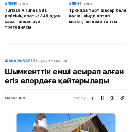
ӘЛЕМ
5 тамыз
ӘЛЕМ
4 тамыз
Turkish Airlines 981
Түркияда төрт жасар бала
рейсінің апаты: 346 адам
көлік ішінде аптап
қаза тапқан әуе
ыстықтан қаза тапты
трагедиясы
13 маусым
·
1 мин оқу
ЖАҢАЛЫҚТАР
Шымкенттік емші асырап алған
егіз елордаға қайтарылады
Марал Әділ
Бөлісу:
@