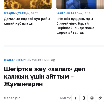
ЖАҢАЛЫҚТАР
Бүгін, 16:52
ЖАҢАЛЫҚТАР
Бүгін, 16:18
Демалыс күндері ауа райы
«Не үшін сұққанымды
қалай құбылады
білмеймін»: Нұрай
Серікбай ісінде жаңа
дерек айтылды
13 маусым
·
1 мин оқу
ЖАҢАЛЫҚТАР
Шегіртке жеу «халал» деп
қалжың үшін айттым –
Жұманғарин
Марал Әділ
Бөлісу:
@