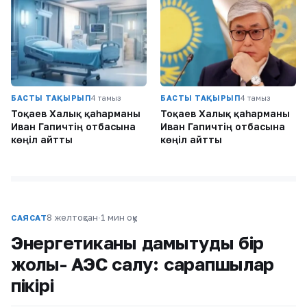
БАСТЫ ТАҚЫРЫП
4 тамыз
БАСТЫ ТАҚЫРЫП
4 тамыз
Тоқаев Халық қаһарманы
Тоқаев Халық қаһарманы
Иван Гапичтің отбасына
Иван Гапичтің отбасына
көңіл айтты
көңіл айтты
8 желтоқсан
·
1 мин оқу
САЯСАТ
Энергетиканы дамытудың бір
жолы- АЭС салу: сарапшылар
пікірі