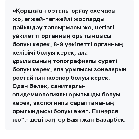
«Қоршаған ортаны қорғау схемасы
жоқ, егжей-тегжейлі жоспарды
дайындау тапсырмасы жоқ, негізгі
уәкілетті органның қорытындысы
болуы керек, 8-9 уәкілетті органның
келісімі болуы керек, қала
құрылысының топографиялық суреті
болуы керек, қала құрылысы зоналарын
растайтын жоспар болуы керек.
Одан бөлек, санитарлық-
эпидемиологиялық қорытынды болуы
керек, экологиялық сараптаманың
қорытындысы болуы қажет. Ешнәрсе
жоқ”,- деді заңгер Бақытжан Базарбек.