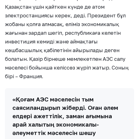
Қазақстан үшін қайткен күнде де атом
электростанциясы керек, деді. Президент бұл
жобаны қолға алмасақ, еліміз экономикалық
жағынан зардап шегіп, республикаға келетін
инвестиция кемиді және аймақтағы
көшбасшылық қабілетінін айырылады деген
болатын. Қазір бірнеше мемлекетпен АЭС салу
мәселесі бойынша келіссөз жүріп жатыр. Соның
бірі – Франция.
«Қоғам АЭС мәселесін тым
саясиландырып жіберді. Оған әлем
елдері қажеттілік, заман ағымына
қарай халықтың экономикалық-
әлеуметтік мәселесін шешу