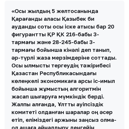
«Осы жылдың 5 желтоқсанында
Қарағанды қаласы Қазыбек би
аудандық соты осы іске қатысы бар 20
фигурантты ҚР ҚК 216-бабы 3-
тармағы және 28-245-бабы 3-
тармағы бойынша кінәлі деп танып,
әр-түрлі жаза мерзімдеріне соттады.
Осы қылмысты тергеудің тәжірибесі
Қазақстан Республикасындағы
көлеңкелі экономикаға қарсы іс-қимыл
бойынша жұмыстың алгоритмін
жасап шығаруға мүмкіндік берді.
Жалпы алғанда, Ұлттық қауіпсіздік
комитеті қолданған шаралар оң әсер
етіп, еліміздегі қаржыны заңсыз қолма-
қол ақшаға айналдыру деңгейін