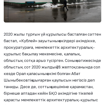
2020 жылы тұрғын үй құрылысы басталған сәттен
бастап, «Кублей» зауытының өкілдері әкімдікке,
прокуратураға, мемлекеттік архитектуралық-
құрылыс бақылау мекемесіне, қалалық,
облыстық сотқа арыз түсірген. Соның нәтижесінде
облыстық сот 2020 жылдың 28 желтоқсанында сол
кезде Орал қаласының әкімі болған Абат
Шыныбековтің шығарған қаулысын негізсіз деп
таниды. Десе де, соттың шешіміне қарамастан,
бірнеше аптадан кейін БҚО әкімдігіне тікелей
қарасты мемлекеттік архитектуралық-құрылыс