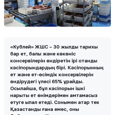
«Кублей» ЖШС – 30 жылдық тарихы
бар ет, балық және көкөніс
консервілерін өндіретін ірі отандық
кәсіпорындардың бірі. Кәсіпорынның
ет және ет-өсімдік консервілерін
өндірудегі үлесі 65% құрайды.
Осылайша, бұл кәсіпорын ішкі
нарықты ет өнімдерімен қамтамасыз
етуге ықпал етеді. Сонымен қатар тек
Қазақстанды ғана емес, оны