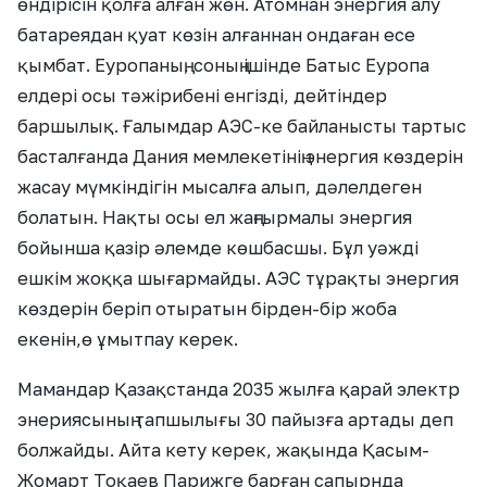
өндірісін қолға алған жөн. Атомнан энергия алу
батареядан қуат көзін алғаннан ондаған есе
қымбат. Еуропаның, соның ішінде Батыс Еуропа
елдері осы тәжірибені енгізді, дейтіндер
баршылық. Ғалымдар АЭС-ке байланысты тартыс
басталғанда Дания мемлекетінің энергия көздерін
жасау мүмкіндігін мысалға алып, дәлелдеген
болатын. Нақты осы ел жаңғырмалы энергия
бойынша қазір әлемде көшбасшы. Бұл уәжді
ешкім жоққа шығармайды. АЭС тұрақты энергия
көздерін беріп отыратын бірден-бір жоба
екенін,ө ұмытпау керек.
Мамандар Қазақстанда 2035 жылға қарай электр
энериясының тапшылығы 30 пайызға артады деп
болжайды. Айта кету керек, жақында Қасым-
Жомарт Тоқаев Парижге барған сапырнда