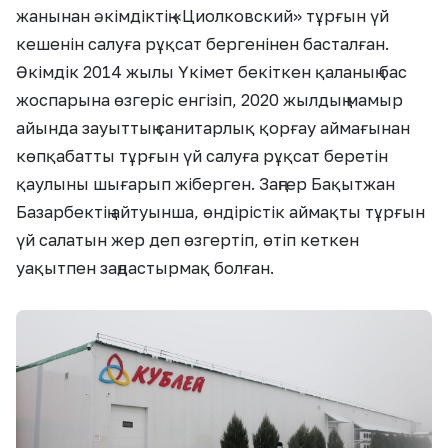
жанынан әкімдіктің «Циолковский» тұрғын үй
кешенін салуға рұқсат бергенінен басталған.
Әкімдік 2014 жылы Үкімет бекіткен қаланың бас
жоспарына өзгеріс енгізіп, 2020 жылдың мамыр
айында зауыттың санитарлық қорғау аймағынан
көпқабатты тұрғын үй салуға рұқсат беретін
қаулыны шығарып жіберген. Заңгер Бақытжан
Базарбектің айтуынша, өндірістік аймақты тұрғын
үй салатын жер деп өзгертіп, өтіп кеткен
уақытпен заңдастырмақ болған.