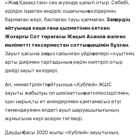
«Жаңа Қазақстан» сөз жүзінде қалып отыр. Себебі,
әділдік іздеген өндіріс ошағының өкілдерінің
бармаған жері, баспаған тауы қалмаған.
Заңгердің
айтуынша кеше ғана қызметінен кеткен
Жоғарғы Сот төрағасы Жақып Асанов жалған
мәліметті тексерместен соттың шешімін бұзған
.
Зауыт қасына заңсыз салынған үйдің иелері «күштінің
арты диірмен тартадының» керін келтіріп отыр
дейді зауыт өкілдері.
Ал, министрліктің айтуынша «Кублей» ЖШС
зауыты жабылуы ол шикізаттың жеткіліксіздігімен,
ішкі нарықты ет өнімдерімен қамтамасыз етуі
төмендеуімен елдегі ауыл шаруашылығының
жұмысына кері әсерін тигізеді.
Даудың басы 2020 жылы «Кублей» зауытының