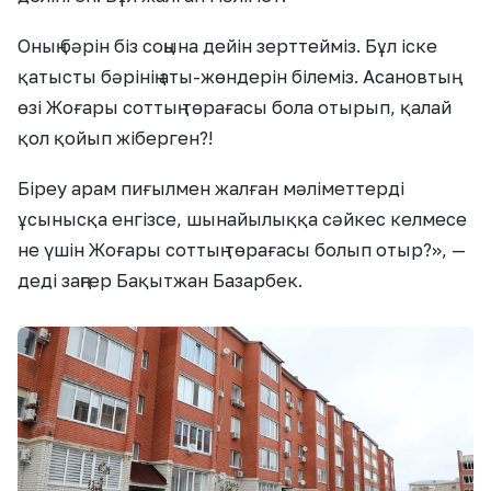
Оның бәрін біз соңына дейін зерттейміз. Бұл іске
қатысты бәрінің аты-жөндерін білеміз. Асановтың
өзі Жоғары соттың төрағасы бола отырып, қалай
қол қойып жіберген?!
Біреу арам пиғылмен жалған мәліметтерді
ұсынысқа енгізсе, шынайылыққа сәйкес келмесе
не үшін Жоғары соттың төрағасы болып отыр?», —
деді заңгер Бақытжан Базарбек.