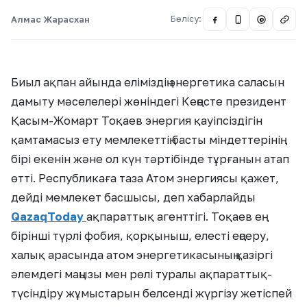
Алмас Жарасхан
Бөлісу:
@
Биыл ақпан айында еліміздің энергетика саласын
дамыту мәселелері жөніндегі Кеңесте президент
Қасым-Жомарт Тоқаев энергия қауіпсіздігін
қамтамасыз ету мемлекеттің басты міндеттерінің
бірі екенін және ол күн тәртібінде тұрғанын атап
өтті. Республикаға таза Атом энергиясы қажет,
дейді мемлекет басшысы, деп хабарлайды
QazaqToday
ақпараттық агенттігі. Тоқаев ең
бірінші түрлі фобия, қорқыныш, елесті еңсеру,
халық арасында атом энергетикасының қазіргі
әлемдегі маңызы мен рөлі туралы ақпараттық-
түсіндіру жұмыстарын белсенді жүргізу жетіспей