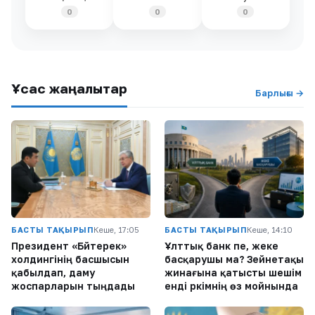
0
0
0
Ұқсас жаңалықтар
Барлығы →
БАСТЫ ТАҚЫРЫП
Кеше, 17:05
БАСТЫ ТАҚЫРЫП
Кеше, 14:10
Президент «Бәйтерек»
Ұлттық банк пе, жеке
холдингінің басшысын
басқарушы ма? Зейнетақы
қабылдап, даму
жинағына қатысты шешім
жоспарларын тыңдады
енді әркімнің өз мойнында