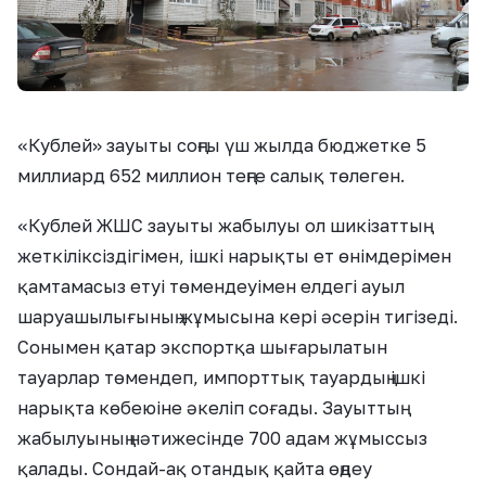
«Кублей» зауыты соңғы үш жылда бюджетке 5
миллиард 652 миллион теңге салық төлеген.
«Кублей ЖШС зауыты жабылуы ол шикізаттың
жеткіліксіздігімен, ішкі нарықты ет өнімдерімен
қамтамасыз етуі төмендеуімен елдегі ауыл
шаруашылығының жұмысына кері әсерін тигізеді.
Сонымен қатар экспортқа шығарылатын
тауарлар төмендеп, импорттық тауардың ішкі
нарықта көбеюіне әкеліп соғады. Зауыттың
жабылуының нәтижесінде 700 адам жұмыссыз
қалады. Сондай-ақ отандық қайта өңдеу