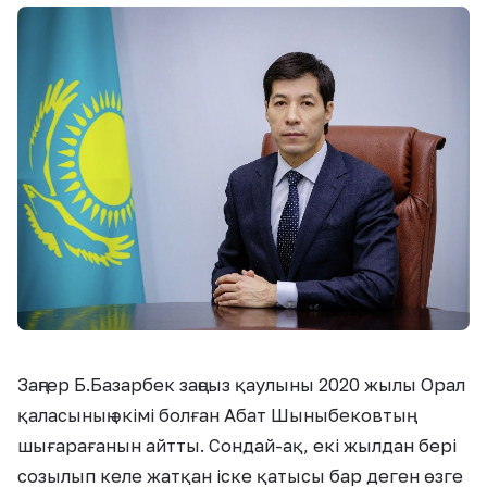
Заңгер Б.Базарбек заңсыз қаулыны 2020 жылы Орал
қаласының әкімі болған Абат Шыныбековтың
шығарағанын айтты. Сондай-ақ, екі жылдан бері
созылып келе жатқан іске қатысы бар деген өзге