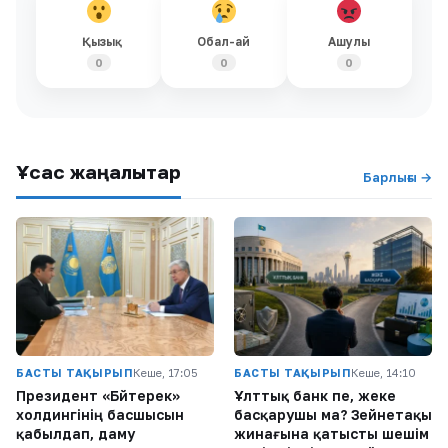
Қызық
Обал-ай
Ашулы
0
0
0
Ұқсас жаңалықтар
Барлығы →
БАСТЫ ТАҚЫРЫП
Кеше, 17:05
БАСТЫ ТАҚЫРЫП
Кеше, 14:10
Президент «Бәйтерек»
Ұлттық банк пе, жеке
холдингінің басшысын
басқарушы ма? Зейнетақы
қабылдап, даму
жинағына қатысты шешім