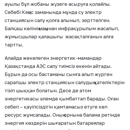
ауылы бұл жобаны жүзеге асыруға қолайлы.
Себебі Кеңес заманында мұнда су электр
станциясын салу қолға алынып, зерттелген.
Балқаш көлінің маңынан инфрақұрылым жасалып,
жұмысшылар қалашығы жасақталғанын алға
тартты.
Алайда жекелеген энергетик-мамандар
Қазақстанда АЭС салу тиімсіз екенін айтады.
Бұрын да осы бастаманы сынға алып жүрген
сарапшы электр станциясын салудың қателіктерін
тізіп шыққан болатын. Десе де атом
энергетикасы әлемде қымбаттап барады. Оған
себеп – қауіпсіздігін қамтамасыз етуге көп
ресурс жұмсалады. Оның орнына балама ретінде
энергия көздерін шығаратын батареялар