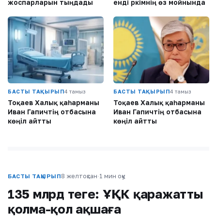
жоспарларын тыңдады
енді әркімнің өз мойнында
БАСТЫ ТАҚЫРЫП
4 тамыз
БАСТЫ ТАҚЫРЫП
4 тамыз
Тоқаев Халық қаһарманы
Тоқаев Халық қаһарманы
Иван Гапичтің отбасына
Иван Гапичтің отбасына
көңіл айтты
көңіл айтты
8 желтоқсан
·
1 мин оқу
БАСТЫ ТАҚЫРЫП
135 млрд теңге: ҰҚК қаражатты
қолма-қол ақшаға