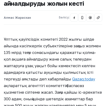
айналдырудың жолын кесті
Алмас Жарасхан
Бөлісу:
@
Ұлттық қауіпсіздік комитеті 2022 жылғы шілде
айында кәсіпкерлік субьектілеріне заңсыз жолмен
135 млрд теңге сомасындағы қаражатты қолма-
қол ақшаға айналдыру және салық төлеуден
жалтаруға ұзақ уақыт бойы көмектесіп келген
адамдарға қатысты ауқымды қылмыстық істі
тергеуді аяқтады деп хабарлайды
Qazaq.today
ақпараттық агенттігі комитеттің баспасөз
қызметіне сілтеме жасап. Заңға қайшы іс-әрекетке
300 адам, оның ішінде шетелдік азаматтар бар
және 500 жуық жалған компаниялар мен 5 мың