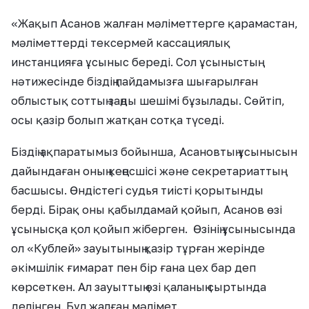
«Жақып Асанов жалған мәліметтерге қарамастан,
мәліметтерді тексермей кассациялық
инстанцияға ұсыныс береді. Сол ұсыныстың
нәтижесінде біздің пайдамызға шығарылған
облыстық соттың заңды шешімі бұзылады. Сөйтіп,
осы қазір болып жатқан сотқа түседі.
Біздің ақпаратымыз бойынша, Асановтың ұсынысын
дайындаған оның кеңесшісі және секретариаттың
басшысы. Өндістегі судья тиісті қорытынды
берді. Бірақ оны қабылдамай қойып, Асанов өзі
ұсынысқа қол қойып жіберген. Өзінің ұсынысында
ол «Кублей» зауытының қазір тұрған жерінде
әкімшілік ғимарат пен бір ғана цех бар деп
көрсеткен. Ал зауыттың өзі қаланың сыртында
делінген. Бұл жалған мәлімет.