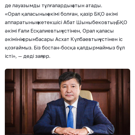
де лауазымды тұлғалардың атын атады.
«Орал қаласының әкімі болған, қазір БҚО әкімі
аппаратының жетекшісі Абат Шыныбековтың, БҚО
әкімі Ғали Есқалиевтың үстінен, Орал қаласы
әкімінің орынбасары Асхат Күлбаевтың үстінен іс
қозғаймыз. Біз бостан-босқа қалдырмаймыз бұл
істі», — деді заңгер.