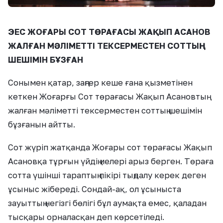
ЭЕС ЖОҒАРЫ СОТ ТӨРАҒАСЫ ЖАҚЫП АСАНОВ
ЖАЛҒАН МӘЛІМЕТТІ ТЕКСЕРМЕСТЕН СОТТЫҢ
ШЕШІМІН БҰЗҒАН
Сонымен қатар, заңгер кеше ғана қызметінен
кеткен Жоғарғы Сот төрағасы Жақып Асановтың
жалған мәліметті тексерместен соттың шешімін
бұзғанын айтты.
Сот жүріп жатқанда Жоғары сот төрағасы Жақып
Асановқа тұрғын үйдің иелері арыз берген. Төраға
сотта үшінші тараптың пікірі тыңдалу керек деген
ұсыныс жібереді. Сондай-ақ, ол ұсыныста
зауыттың негізгі бөлігі бұл аумақта емес, қаладан
тысқары орналасқан деп көрсетіледі.