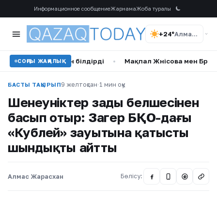
Информационное сообщение
Жарнама
Жоба туралы
+24°
Алматы
 пікірін білдірді
•
Мақпал Жүнісова мен Бүркіттің дүкенде
СОҢҒЫ ЖАҢАЛЫҚ
9 желтоқсан
·
1 мин оқу
БАСТЫ ТАҚЫРЫП
Шенеуніктер заңды белшесінен
басып отыр: Заңгер БҚО-дағы
«Кублей» зауытына қатысты
шындықты айтты
Алмас Жарасхан
Бөлісу:
@