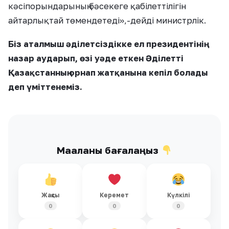
кәсіпорындарының бәсекеге қабілеттілігін
айтарлықтай төмендетеді»,-дейді министрлік.
Біз аталмыш әділетсіздікке ел президентінің
назар аударып, өзі уәде еткен Әділетті
Қазақстанның орнап жатқанына кепіл болады
деп үміттенеміз.
Мақаланы бағалаңыз
Жақсы
Керемет
Күлкілі
0
0
0