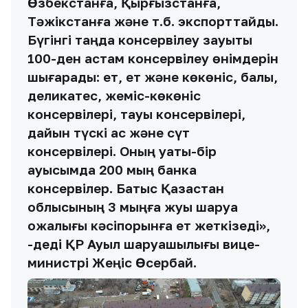
Өзбекстанға, Қырғызстанға,
Тәжікстанға және т.б. экспорттайды.
Бүгінгі таңда консервілеу зауыты
100-ден астам консервілеу өнімдерін
шығарады: ет, ет және көкөніс, балық,
деликатес, жеміс-көкөніс
консервілері, тауық консервілері,
дайын түскі ас және сүт
консервілері. Оның қуаты-бір
ауысымда 200 мың банка
консервілер. Батыс Қазақстан
облысының 3 мыңға жуық шаруа
қожалығы кәсіпорынға ет жеткізеді»,
-деді ҚР Ауыл шаруашылығы вице-
министрі Жеңіс Өсербай.