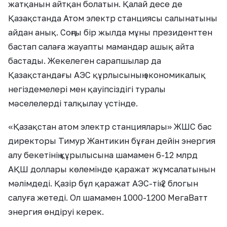
жатқанын айтқан болатын. Қалай десе де
Қазақстанда Атом электр станциясы салынатыны
айдан анық. Соңғы бір жылда мұны президенттен
бастап салаға жауапты мамандар ашық айта
бастады. Жекелеген сарапшылар да
Қазақстандағы АЭС құрлысының экономикалық
негіздемелері мен қауіпсіздігі туралы
мәселелерді талқылау үстінде.
«Қазақстан атом электр станциялары» ЖШС бас
директоры Тимур Жантикин бұған дейін энергия
алу бекетінің құрылысына шамамен 6-12 млрд
АҚШ доллары көлемінде қаражат жұмсалатынын
мәлімдеді. Қазір бұл қаражат АЭС-тің 2 блогын
салуға жетеді. Ол шамамен 1000-1200 МегаВатт
энергия өндіруі керек.