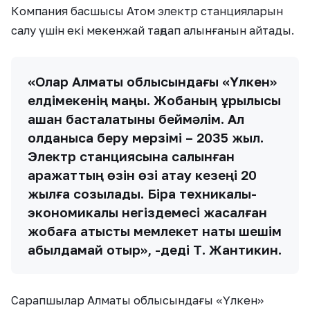
Компания басшысы Атом электр станцияларын
салу үшін екі мекенжай таңдап алынғанын айтады.
«Олар Алматы облысындағы «Үлкен»
елдімекенің маңы. Жобаның құрылысы
қашан басталатыны беймәлім. Ал
қолданысқа беру мерзімі – 2035 жыл.
Электр станциясына салынған
қаражаттың өзін өзі ақтау кезеңі 20
жылға созылады. Бірақ техникалық-
экономикалық негіздемесі жасалған
жобаға қатысты мемлекет нақты шешім
қабылдамай отыр», -деді Т. Жантикин.
Сарапшылар Алматы облысындағы «Үлкен»