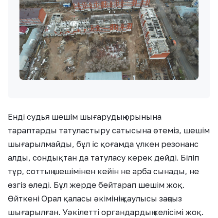
Енді судья шешім шығарудың орынына
тараптарды татуластыру сатысына өтеміз, шешім
шығарылмайды, бұл іс қоғамда үлкен резонанс
алды, сондықтан да татуласу керек дейді. Біліп
тұр, соттың шешімінен кейін не арба сынады, не
өзгіз өледі. Бұл жерде бейтарап шешім жоқ.
Өйткені Орал қаласы әкімінің қаулысы заңсыз
шығарылған. Уәкілетті органдардың келісімі жоқ.