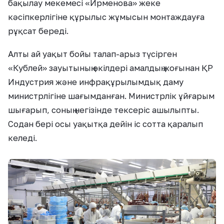
бақылау мекемесі «Ирменова» жеке
кәсіпкерлігіне құрылыс жұмысын монтаждауға
рұқсат береді.
Алты ай уақыт бойы талап-арыз түсірген
«Кублей» зауытының өкілдері амалдың жоғынан ҚР
Индустрия және инфрақұрылымдық даму
министрлігіне шағымданған. Министрлік ұйғарым
шығарып, соның негізінде тексеріс ашылыпты.
Содан бері осы уақытқа дейін іс сотта қаралып
келеді.