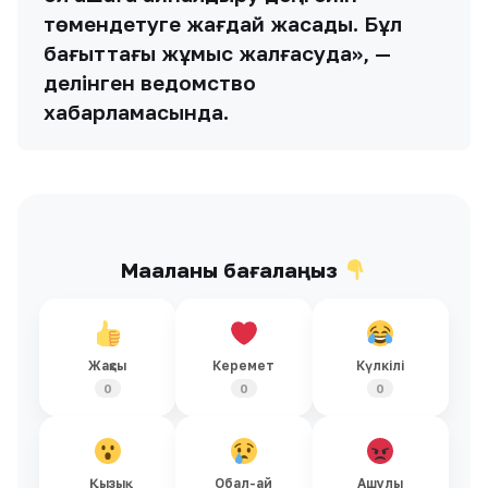
төмендетуге жағдай жасады. Бұл
бағыттағы жұмыс жалғасуда», —
делінген ведомство
хабарламасында.
Мақаланы бағалаңыз
Жақсы
Керемет
Күлкілі
0
0
0
Қызық
Обал-ай
Ашулы