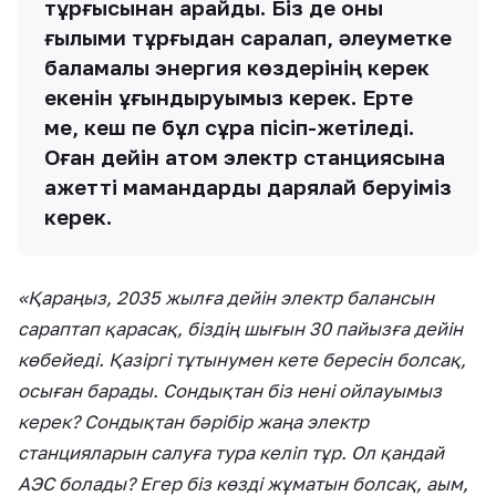
тұрғысынан қарайды. Біз де оны
ғылыми тұрғыдан саралап, әлеуметке
баламалы энергия көздерінің керек
екенін ұғындыруымыз керек. Ерте
ме, кеш пе бұл сұрақ пісіп-жетіледі.
Оған дейін атом электр станциясына
қажетті мамандарды дарялай беруіміз
керек.
«Қараңыз, 2035 жылға дейін электр балансын
сараптап қарасақ, біздің шығын 30 пайызға дейін
көбейеді. Қазіргі тұтынумен кете бересін болсақ,
осыған барады. Сондықтан біз нені ойлауымыз
керек? Сондықтан бәрібір жаңа электр
станцияларын салуға тура келіп тұр. Ол қандай
АЭС болады? Егер біз көзді жұматын болсақ, аым,