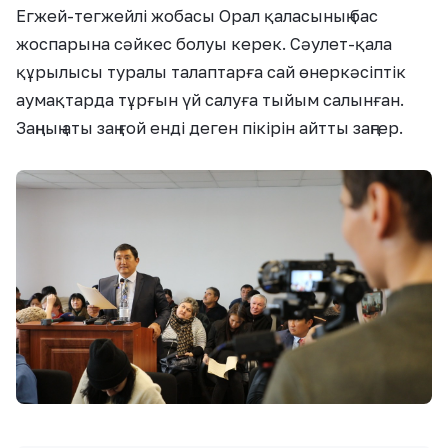
Егжей-тегжейлі жобасы Орал қаласының бас
жоспарына сәйкес болуы керек. Сәулет-қала
құрылысы туралы талаптарға сай өнеркәсіптік
аумақтарда тұрғын үй салуға тыйым салынған.
Заңның аты заң ғой енді деген пікірін айтты заңгер.