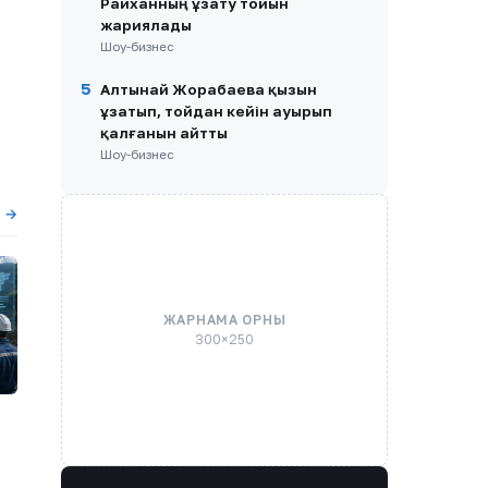
Райханның ұзату тойын
жариялады
Шоу-бизнес
5
Алтынай Жорабаева қызын
ұзатып, тойдан кейін ауырып
қалғанын айтты
Шоу-бизнес
ы →
ЖАРНАМА ОРНЫ
300×250