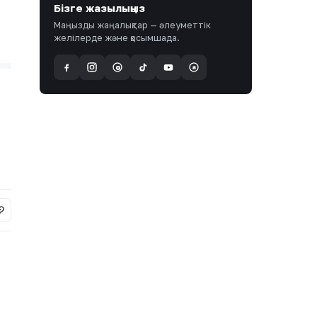
Бізге жазылыңыз
Маңызды жаңалықтар — әлеуметтік
желілерде және қосымшада.
a
@