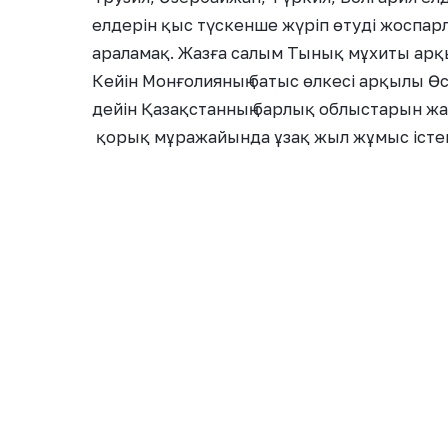
елдерін қыс түскенше жүріп өтуді жоспар
араламақ. Жазға салым Тынық мұхиты ар
Кейін Монғолияның батыс өлкесі арқылы Ө
дейін Қазақстанның барлық облыстарын жа
қорық мұражайында ұзақ жыл жұмыс істе
араласты. Қарт саяхатшы елдегі 17 қаланы
«Менің жүріп өтетін жолдарым ж
жолдардың барлығын 12 айдан ас
Сапарға жалғыз шықпаймын. Қасы
аудармашы болады. Олар кезектес
жүріп отырам. Тек мұхит асқанда
мақсатымыз, дүниежүзіндегі хал
Біз нәсілге, ұлтқа бөлінбей, бейб