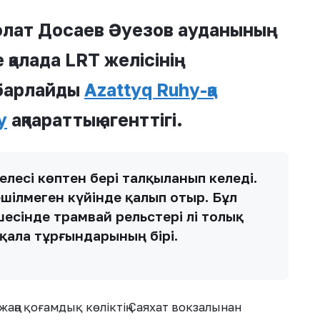
болат Досаев Әуезов ауданының
қалада LRT желісінің
абарлайды
Azattyq Ruhy-қа
y
ақпараттық агенттігі.
елесі көптен бері талқыланып келеді.
шілмеген күйінде қалып отыр. Бұл
өшесінде трамвай рельстері әлі толық
 қала тұрғындарының бірі.
аңа қоғамдық көліктің Саяхат вокзалынан