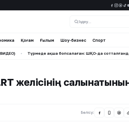
@
Іздеу
номика
Қоғам
Ғылым
Шоу-бизнес
Спорт
•
Түрмеде ақша бопсалаған: ШҚО-да сотталғандарға тағ
 LRT желісінің салынатыны
Бөлісу:
@