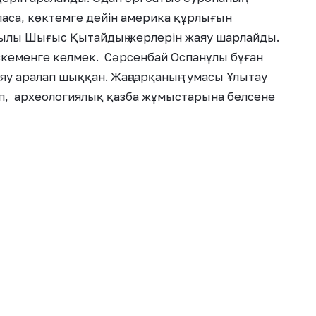
ласа, көктемге дейін америка құрлығын
қылы Шығыс Қытайдың жерлерін жаяу шарлайды.
скеменге келмек. Сәрсенбай Оспанұлы бұған
яу аралап шыққан. Жаңаарқаның тумасы Ұлытау
п, археологиялық қазба жұмыстарына белсене
 басып өту үшін 8 мың шақырым жол жүрген.
ер шарын тұйықтап шығады. Бұл
а уақытта жүріп өтем деп отырмын.
мда бір фотограф-оператор және
іп көлікпен жүреді. Мен үнемі жаяу
 ғана ұшаққа отырамыз. Ондағы
ықты достыққа бейбітшілікке шақыру.
ітшілікте татулықпен, сыйластықпен