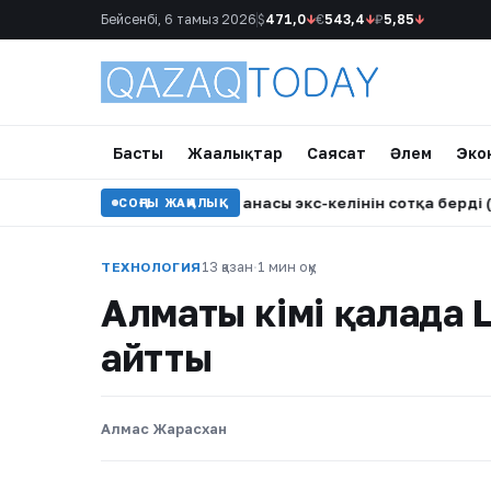
Бейсенбі, 6 тамыз 2026
$
471,0
↓
€
543,4
↓
₽
5,85
↓
Басты
Жаңалықтар
Саясат
Әлем
Эко
п отыр: Бишімбаевтың анасы экс-келінін сотқа берді (ВИДЕО)
СОҢҒЫ ЖАҢАЛЫҚ
13 қазан
·
1 мин оқу
ТЕХНОЛОГИЯ
Алматы әкімі қалада
айтты
Алмас Жарасхан