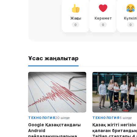
Жақсы
Керемет
Күлкіл
0
0
0
Ұқсас жаңалықтар
ТЕХНОЛОГИЯ
20 шілде
ТЕХНОЛОГИЯ
6 шілде
Google Қазақстандағы
Қазақ жігіті негізін
Android
қалаған британды
пайдаланушыларына
TaiSan стартапы 4,