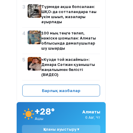
3
Түрмеде ақша бопсалаған:
ШҚО-да сотталғандарға тағы
үкім шығып, жазалары
ауырлады
4
100 мың теңге төлеп,
нәжіске шомылған: Алматы
облысында демалушылар
шу шығарды
5
«Күзде той жасаймыз»:
Динара Сәтжан қуанышты
жаңалығымен бөлісті
(ВИДЕО)
6
Айгүл Иманбаева бір әкеден
Барлық жазбалар
туған бауырлар туралы
пікірін білдірді
7
Мақпал Жүнісова мен
+28°
Алматы
Бүркіттің дүкендегі
кездесуі желіде қызу
6 Авг, Чт
Ашық
талқылануда
Қаланы ауыстыру ▾