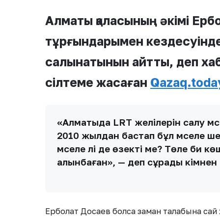
Алматы қаласының әкімі Ер
тұрғындарымен кездесуінде 
салынатынын айтты, деп х
сілтеме жасаған
Qazaq.toda
«Алматыда LRT желілерін салу мәс
2010 жылдан бастап бұл мәселе ше
мәселе әлі де өзекті ме? Төле би к
алынбаған», — деп сұрады әкімнен
Ерболат Досаев болса заман талабына сай ж