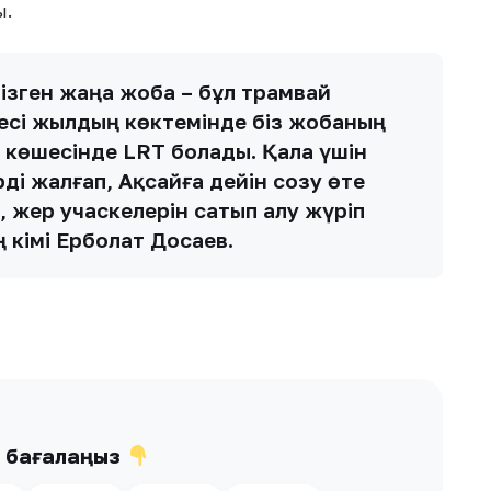
ы.
ізген жаңа жоба – бұл трамвай
лесі жылдың көктемінде біз жобаның
и көшесінде LRT болады. Қала үшін
ді жалғап, Ақсайға дейін созу өте
 жер учаскелерін сатып алу жүріп
әкімі Ерболат Досаев.
ы бағалаңыз