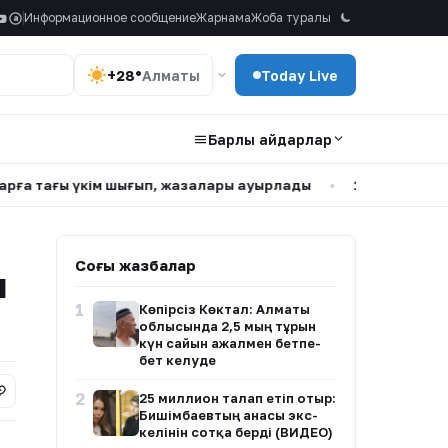
Информационное сообщение
Жарнама
Жоба туралы
a
+28°
Алматы
Today Live
Барлық айдарлар
ы үкім шығып, жазалары ауырлады
•
100 мың теңге төлеп
Соңғы жазбалар
н
1
Көпірсіз Көктaл: Алматы
облысында 2,5 мың тұрғын
күн сайын ажалмен бетпе-
бет келуде
2
25 миллион талап етіп отыр:
Бишімбаевтың анасы экс-
келінін сотқа берді (ВИДЕО)