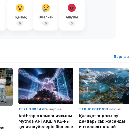
і
Қызық
Обал-ай
Ашулы
0
0
0
Барлығ
ТЕХНОЛОГИЯ
24 маусым
ТЕХНОЛОГИЯ
23 маусым
Anthropic компаниясының
Қазақстандағы су
Mythos AI-і АҚШ ҰҚБ-ның
дағдарысы: жасанды
қ
құпия жүйелерін бірнеше
интеллект қалай
65