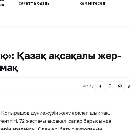
сағатта бұзды
көмектеседі
ия
қ»: Қазақ ақсақалы жер-
амақ
Бөлісу:
@
 Қотырашов дүниежүзін жаяу аралап шықпақ,
енттігі. 72 жастағы ақсақал сапар барысында
ерін аралайды. Одан әрі батыс еуропаның