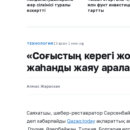
жер сілкінісі туралы
млн фунт инвестиц
ескертті
тартты
13 қазан
·
1 мин оқу
ТЕХНОЛОГИЯ
«Соғыстың керегі жо
жаһанды жаяу арал
Алмас Жарасхан
Саяхатшы, шебер-реставратор Сәрсенбай
деп хабарлайды
Qazaq.today
ақпараттық аг
Грузия, Әзербайжан, Түркия, Болгария елд