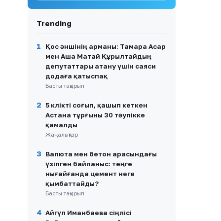
8
Алматыда 45 мың орындық
жаңа футбол стадионының
құрылысы басталды
Trending
9
Алматы облысында үш иттің
оқушыға шабуылы бойынша
1
Қос әншінің арманы: Тамара Асар
сот басталды
мен Аша Матай Құрылтайдың
депутаттары атану үшін саяси
10
Алматыдан Үндістанның 35
додаға қатыспақ
азаматы елден шығарылды
Басты тақырып
2
5 көлікті соғып, қашып кеткен
Астана тұрғыны 30 тәулікке
қамалды
Жаңалықтар
3
Валюта мен бетон арасындағы
үзілген байланыс: теңге
нығайғанда цемент неге
қымбаттайды?
Басты тақырып
4
Айгүл Иманбаева сіңлісі