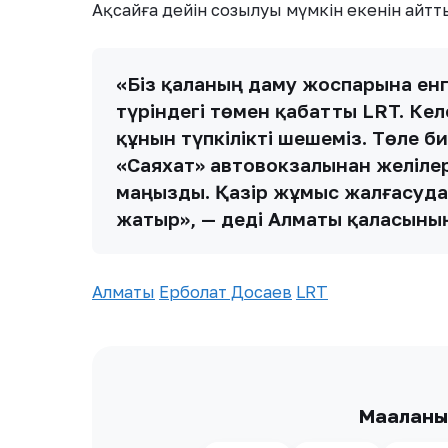
Ақсайға дейін созылуы мүмкін екенін айтт
«Біз қаланың даму жоспарына енг
түріндегі төмен қабатты LRT. Ке
құнын түпкілікті шешеміз. Төле б
«Саяхат» автовокзалынан желілер
маңызды. Қазір жұмыс жалғасуда,
жатыр», — деді Алматы қаласының 
Алматы
Ерболат Досаев
LRT
Мақалан