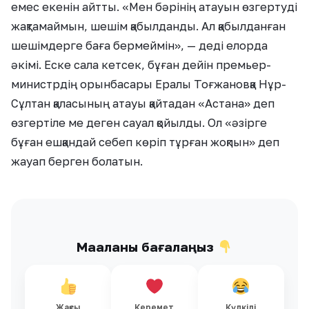
емес екенін айтты. «Мен бәрінің атауын өзгертуді
жақтамаймын, шешім қабылданды. Ал қабылданған
шешімдерге баға бермеймін», — деді елорда
әкімі. Еске сала кетсек, бұған дейін премьер-
министрдің орынбасары Ералы Тоғжановқа Нұр-
Сұлтан қаласының атауы қайтадан «Астана» деп
өзгертіле ме деген сауал қойылды. Ол «әзірге
бұған ешқандай себеп көріп тұрған жоқпын» деп
жауап берген болатын.
Мақаланы бағалаңыз
Жақсы
Керемет
Күлкілі