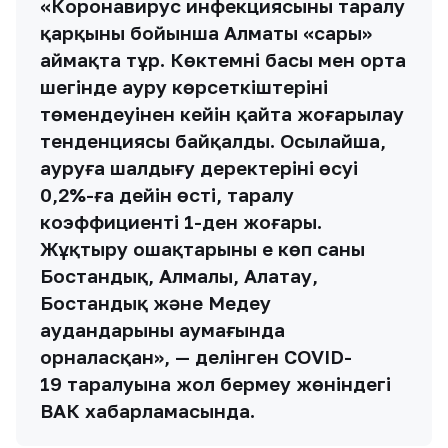
«Коронавирус инфекциясының таралу
қарқыны бойынша Алматы «сары»
аймақта тұр. Көктемнің басы мен орта
шегінде ауру көрсеткіштерінің
төмендеуінен кейін қайта жоғарылау
тенденциясы байқалды. Осылайша,
ауруға шалдығу деректерінің өсуі
0,2%-ға дейін өсті, таралу
коэффициенті 1-ден жоғары.
Жұқтыру ошақтарының ең көп саны
Бостандық, Алмалы, Алатау,
Бостандық және Медеу
аудандарының аумағында
орналасқан», — делінген COVID-
19 таралуына жол бермеу жөніндегі
ВАК хабарламасында.