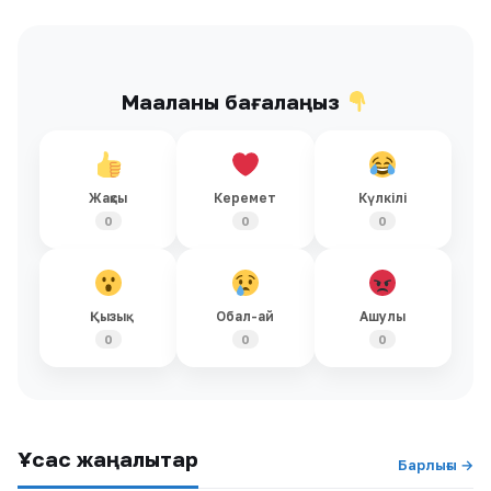
Мақаланы бағалаңыз
Жақсы
Керемет
Күлкілі
0
0
0
Қызық
Обал-ай
Ашулы
0
0
0
Ұқсас жаңалықтар
Барлығы →