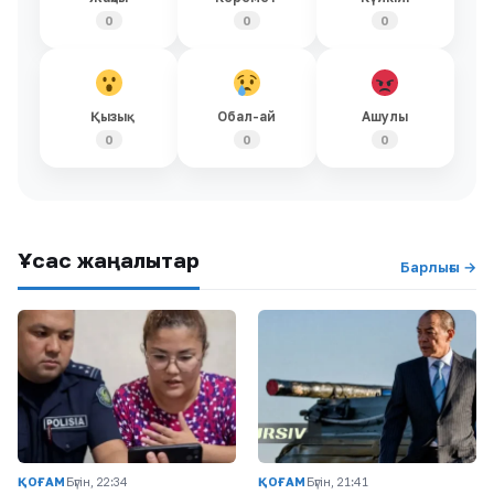
0
0
0
Қызық
Обал-ай
Ашулы
0
0
0
Ұқсас жаңалықтар
Барлығы →
ҚОҒАМ
Бүгін, 22:34
ҚОҒАМ
Бүгін, 21:41