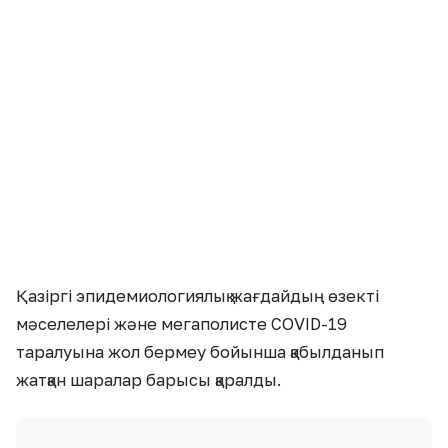
Қазіргі эпидемиологиялық жағдайдың өзекті
мәселелері және мегаполисте COVID-19
таралуына жол бермеу бойынша қабылданып
жатқан шаралар барысы қаралды.