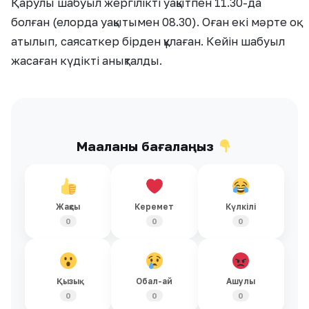
Қарулы шабуыл жергілікті уақытпен 11.30-да
болған (елорда уақытымен 08.30). Оған екі мәрте оқ
атылып, саясаткер бірден құлаған. Кейін шабуыл
жасаған күдікті анықталды.
Мақаланы бағалаңыз
Жақсы
Керемет
Күлкілі
0
0
0
Қызық
Обал-ай
Ашулы
0
0
0