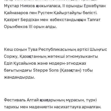
Мұхтар Ниязов қанжығаласа, II орынды Еркебұлан
Қайназаров пен Рүстем Қайыртайұлы бөлісті.
Қазірет Бердіхан мен өзбекстандық ақын Талғат
Орынбеков III орын алды.
Кеш соңын Тува Республикасының әртісі Шыңғыс
Соржу, Қазақстанның жетекші этномузыканты
Еділ Құсайынов және модерн-этноджаз
бағытындағы Steppe Sons (Қазақстан) тобы
жандандырды.
Фестиваль Алтай қазақтарының мұрасын, түркі
тарихы мен мәдениетін насихаттауға арналған.