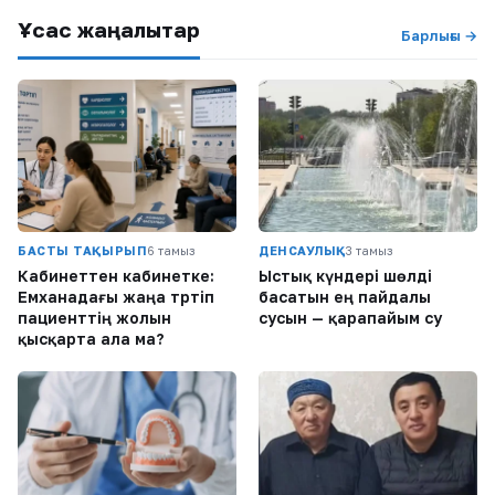
Ұқсас жаңалықтар
Барлығы →
БАСТЫ ТАҚЫРЫП
6 тамыз
ДЕНСАУЛЫҚ
3 тамыз
Кабинеттен кабинетке:
Ыстық күндері шөлді
Емханадағы жаңа тәртіп
басатын ең пайдалы
пациенттің жолын
сусын — қарапайым су
қысқарта ала ма?