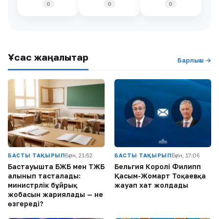
0
0
0
Ұқсас жаңалықтар
Барлығы →
БАСТЫ ТАҚЫРЫП
Бүгін, 21:52
БАСТЫ ТАҚЫРЫП
Бүгін, 17:06
Бастауышта БЖБ мен ТЖБ
Бельгия Королі Филипп
алынып тасталады:
Қасым-Жомарт Тоқаевқа
министрлік бұйрық
жауап хат жолдады
жобасын жариялады — не
өзгереді?