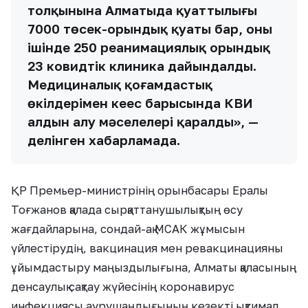
толқынына Алматыда қуаттылығы
7000 төсек-орындық қуаты бар, оның
ішінде 250 реанимациялық орындық
23 ковидтік клиника дайындалды.
Медициналық қоғамдастық
өкілдерімен кеңес барысында КВИ
алдын алу мәселелері қаралды», —
делінген хабарламада.
ҚР Премьер-министрінің орынбасары Ералы
Тоғжанов қалада сырқаттанушылықтың өсу
жағдайларына, сондай-ақ МСАК жұмысын
үйлестірудің, вакцинация мен ревакцинацияны
ұйымдастыру маңыздылығына, Алматы қаласының
денсаулық сақтау жүйесінің коронавирус
инфекциясы аурушаңдығының кезекті ықтимал