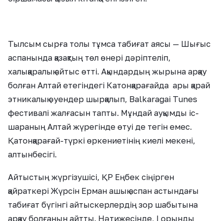
Тылсым сырға толы тұмса табиғат аясы — Шығыс
аспанында қазақтың төл өнері дәріптеліп,
халықаралық айтыс өтті. Ақындардың жырына арқау
болған Алтай етегіндегі Катонқарағайда ары қарай
этникалық әуендер шырқалып, Balkaragai Tunes
фестивалі жалғасын тапты. Мұндай ауқымды іс-
шараның Алтай жүрегінде өтуі де тегін емес.
Қатонқарағай-түркі өркениетінің киелі мекені,
алтынбесігі.
Айтыстың жүргізушісі, ҚР Еңбек сіңірген
қайраткері Жүрсін Ерман ашық аспан астындағы
табиғат бүгінгі айтыскерлердің зор шабытына
арқау болғанын айтты. Нәтижесінде, I орынды