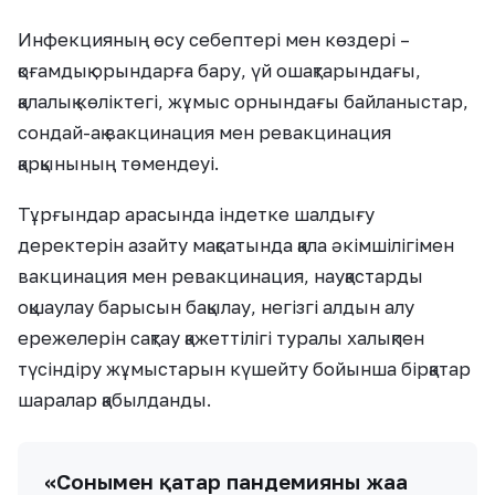
Инфекцияның өсу себептері мен көздері –
қоғамдық орындарға бару, үй ошақтарындағы,
қалалық көліктегі, жұмыс орнындағы байланыстар,
сондай-ақ вакцинация мен ревакцинация
қарқынының төмендеуі.
Тұрғындар арасында індетке шалдығу
деректерін азайту мақсатында қала әкімшілігімен
вакцинация мен ревакцинация, науқастарды
оқшаулау барысын бақылау, негізгі алдын алу
ережелерін сақтау қажеттілігі туралы халықпен
түсіндіру жұмыстарын күшейту бойынша бірқатар
шаралар қабылданды.
«Сонымен қатар пандемияның жаңа