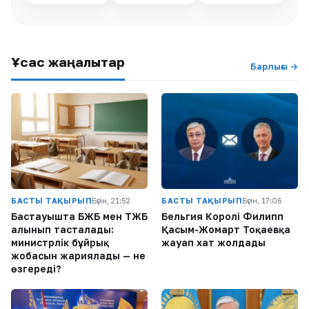
Ұқсас жаңалықтар
Барлығы →
БАСТЫ ТАҚЫРЫП
Бүгін, 21:52
БАСТЫ ТАҚЫРЫП
Бүгін, 17:06
Бастауышта БЖБ мен ТЖБ
Бельгия Королі Филипп
алынып тасталады:
Қасым-Жомарт Тоқаевқа
министрлік бұйрық
жауап хат жолдады
жобасын жариялады — не
өзгереді?