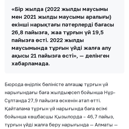
«Бір жылда (2022 жылдың маусымы
мен 2021 жылдың маусымы аралығы)
екінші нарықтағы пәтерлердің бағасы
26,8 пайызға, жаңа тұрғын үй 19,5
пайызға өсті. 2022 жылдың
маусымында тұрғын үйді жалға алу
ақысы 21 пайызға өсті», — делінген
хабарламада.
Бюрода өңірлік бөліністе алғашқы тұрғын үй
нарығындағы баға жылдық есеп бойынша Нұр-
Сұлтанда 27,9 пайызға өскенін атап өтті.
Қайталама тұрғын үй нарығында баға өсімі
бойынша көшбасшы Қызылорда – 46,7 пайыз,
тұрғын үйді жалға беру нарығында — Алматы —