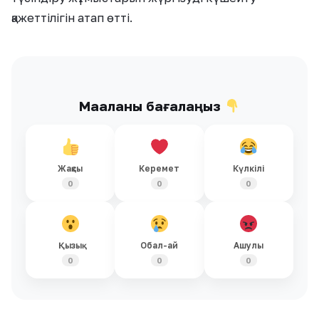
қажеттілігін атап өтті.
Мақаланы бағалаңыз
Жақсы
Керемет
Күлкілі
0
0
0
Қызық
Обал-ай
Ашулы
0
0
0