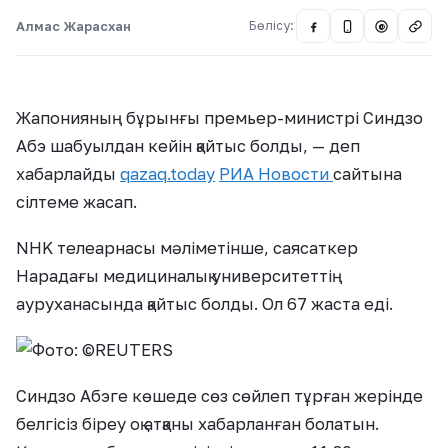
Алмас Жарасхан
Бөлісу:
@
Жапонияның бұрынғы премьер-министрі Синдзо
Абэ шабуылдан кейін қайтыс болды, — деп
хабарлайды
qazaq.today
РИА Новости
сайтына
сілтеме жасап.
NHK телеарнасы мәліметінше, саясаткер
Нарадағы медициналық университеттің
ауруханасында қайтыс болды. Ол 67 жаста еді.
Синдзо Абэге көшеде сөз сөйлеп тұрған жерінде
белгісіз біреу оқ атқаны хабарланған болатын.