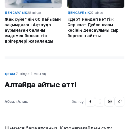
ДЕНСАУЛЫҚ
28 шілде
ДЕНСАУЛЫҚ
27 шілде
Жақ сүйегінің 60 пайызын
«Дерт меңдеп кетті»:
зақымдаған: Ақтауда
Серікзат Дүйсенғазы
аурымаған баланы
әкесінің денсаулығы сыр
емдемек болған тіс
бергенін айтты
дәрігерлері жазаланды
7 шілде
·
1 мин оқу
ҚОҒАМ
Алтайда айтыс өтті
Абзал Алаш
Бөлісу:
@
Шығысқа бара қалсаңыз, Катонқарағайдың сұлу