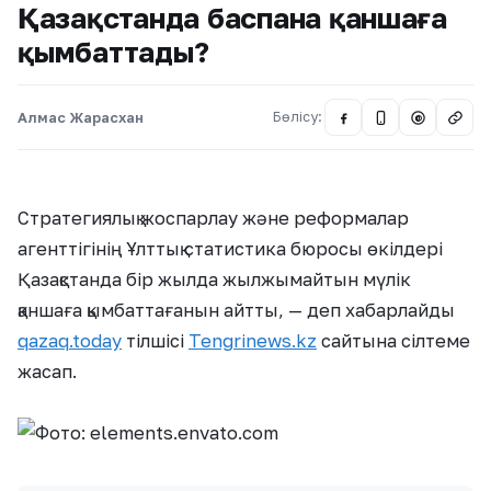
Қазақстанда баспана қаншаға
қымбаттады?
Алмас Жарасхан
Бөлісу:
@
Стратегиялық жоспарлау және реформалар
агенттігінің Ұлттық статистика бюросы өкілдері
Қазақстанда бір жылда жылжымайтын мүлік
қаншаға қымбаттағанын айтты, — деп хабарлайды
qazaq.today
тілшісі
Tengrinews.kz
сайтына сілтеме
жасап.