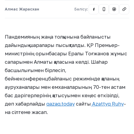
Алмас Жарасхан
Бөлісу:
@
Пандемияның жаңа толқынына байланысты
дайындық шаралары пысықталды. ҚР Премьер-
министрінің орынбасары Ералы Тоғжанов жұмыс
сапарымен Алматы қаласына келді. Шаһар
басшылығымен бірлесіп,
бейнеконференцбайланыс режимінде қаланың
ауруханалары мен емханаларының 70-тен астам
бас дәрігерлерінің қатысуымен кеңес өткізілді,
деп хабарлайды
qazaq.today
сайты
Azattyq Ruhy
-
на сілтеме жасап.