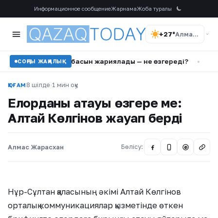
Информационное сообщение
Жарнама
Жоба туралы
+27°
Алматы
бұйрық жобасын жариялады — не өзгереді?
•
Тохтар Төлеш
СОҢҒЫ ЖАҢАЛЫҚ
8 шілде
·
1 мин оқу
ҚОҒАМ
Елорданың атауы өзгере ме:
Алтай Көлгінов жауап берді
Алмас Жарасхан
Бөлісу:
@
Нұр-Сұлтан қаласының әкімі Алтай Көлгінов
орталық коммуникациялар қызметінде өткен