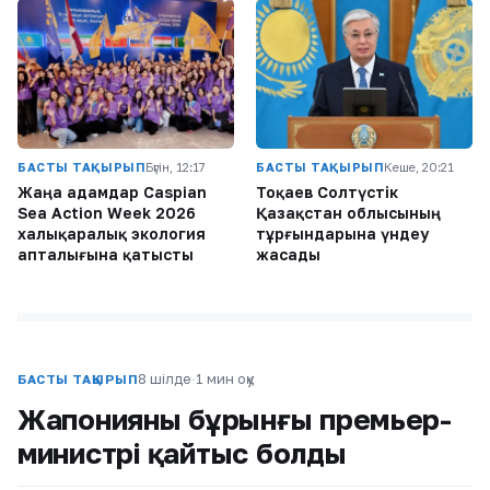
БАСТЫ ТАҚЫРЫП
Бүгін, 12:17
БАСТЫ ТАҚЫРЫП
Кеше, 20:21
Жаңа адамдар Caspian
Тоқаев Солтүстік
Sea Action Week 2026
Қазақстан облысының
халықаралық экология
тұрғындарына үндеу
апталығына қатысты
жасады
8 шілде
·
1 мин оқу
БАСТЫ ТАҚЫРЫП
Жапонияның бұрынғы премьер-
министрі қайтыс болды