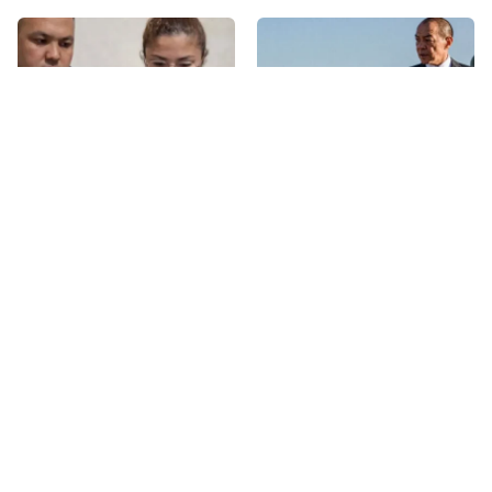
ҚОҒАМ
Бүгін, 22:34
ҚОҒАМ
Бүгін, 21:41
Алматыда екі блогер
Тохтар Төлешовтің ісін
әдепсіз видео үшін қамауға
қайта саралау туралы
алынды
сотқа өтініш берілді
ҚОҒАМ
Бүгін, 07:53
ҚОҒАМ
Бүгін, 04:20
Ақсу қаласы әкімінің
Екібастұзда дәрігер мен