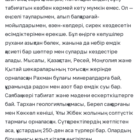
табиғатын көзбен көрмей кету мүмкін емес. Ол —
еңселі тауларымен, алып балқарағай-
мойылдарымен, өзен-көлдері, сирек кездесетін
өсімдіктерімен ерекше. Бұл өңірге келушілер
рухани азықтан бөлек, жанына да небір емдік
қасиеті бар шөптер мен суларды кездестіре
алады. Мысалы, Қазақстан, Ресей, Моңғолия және
Қытай шекараларының тоғысқан жерінде
орналасқан Рахман бұлағы минералдарға бай,
құрамында радон мен азот бар емдік суы бар.
Саябақ жері табиғат және мәдени ескерткіштерге
бай. Тархан геологиялық қимасы, Берел сақ қорғаны
мен Көккөл кеніші, Ұлы Жібек жолының солтүстік
тармағы орналасқан. Cүтқоректілердің жетпістен
аса, құстардың 250-ден аса түрлері бар. Олардың
біршамасы қызыл кітапқа енгізілген.