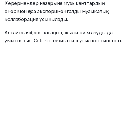
Көрермендер назарына музыканттардың
өнерімен қоса эксперименталды музыкалық
коллаборация ұсынылады.
Алтайға аяқ баса қалсаңыз, жылы киім алуды да
ұмытпаңыз. Себебі, табиғаты шұғыл континентті.