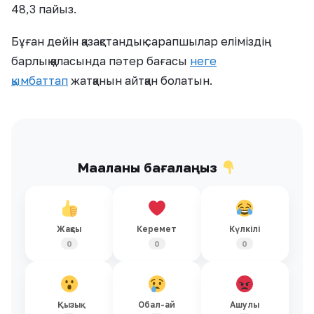
48,3 пайыз.
Бұған дейін қазақстандық сарапшылар еліміздің
барлық қаласында пәтер бағасы
неге
қымбаттап
жатқанын айтқан болатын.
Мақаланы бағалаңыз
Жақсы
Керемет
Күлкілі
0
0
0
Қызық
Обал-ай
Ашулы