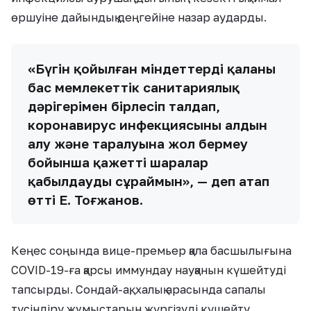
өршуіне дайындық деңгейіне назар аударды.
«Бүгін қойылған міндеттерді қаланың
бас мемлекеттік санитариялық
дәрігерімен бірлесіп талдап,
коронавирус инфекциясының алдын
алу және таралуына жол бермеу
бойынша қажетті шаралар
қабылдауды сұраймын», — деп атап
өтті Е. Тоғжанов.
Кеңес соңында вице-премьер қала басшылығына
COVID-19-ға қарсы иммундау науқанын күшейтуді
тапсырды. Сондай-ақ, халық арасында сапалы
түсіндіру жұмыстарын жүргізуді күшейту