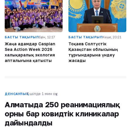
БАСТЫ ТАҚЫРЫП
Бүгін, 12:17
БАСТЫ ТАҚЫРЫП
Кеше, 20:21
Жаңа адамдар Caspian
Тоқаев Солтүстік
Sea Action Week 2026
Қазақстан облысының
халықаралық экология
тұрғындарына үндеу
апталығына қатысты
жасады
8 шілде
·
1 мин оқу
ДЕНСАУЛЫҚ
Алматыда 250 реанимациялық
орны бар ковидтік клиникалар
дайындалды