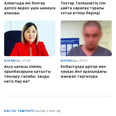
Алматыда екі блогер
Тохтар Төлешовтің ісін
әдепсіз видео үшін қамауға
қайта саралау туралы
алынды
сотқа өтініш берілді
ҚОҒАМ
Бүгін, 07:53
ҚОҒАМ
Бүгін, 04:20
Ақсу қаласы әкімінің
Екібастұзда дәрігер мен
орынбасарына қатысты
науқас әйел арасындағы
тексеру талабы: заңды
жанжал тергелуде
негіз бар ма?
8 шілде
·
1 мин оқу
БАСТЫ ТАҚЫРЫП