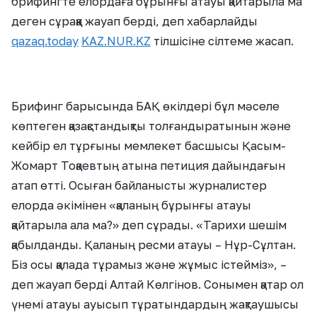
брифингте елордаға бұрынғы атауы қайтарыла ма
деген сұраққа жауап берді, деп хабарлайды
qazaq.today
KAZ.NUR.KZ
тілшісіне сілтеме жасап.
Брифинг барысында БАҚ өкілдері бұл мәселе
көптеген қазақстандықты толғандыратынын және
кейбір ел тұрғыны мемлекет басшысы Қасым-
Жомарт Тоқаевтың атына петиция дайындағын
атап өтті. Осыған байланысты журналистер
елорда әкімінен «қаланың бұрынғы атауы
қайтарыла ала ма?» деп сұрады. «Тарихи шешім
қабылданды. Қаланың ресми атауы – Нұр-Сұлтан.
Біз осы қалада тұрамыз және жұмыс істейміз», –
деп жауап берді Алтай Көлгінов. Сонымен қатар ол
үнемі атауы ауысып тұратындардың жақтаушысы