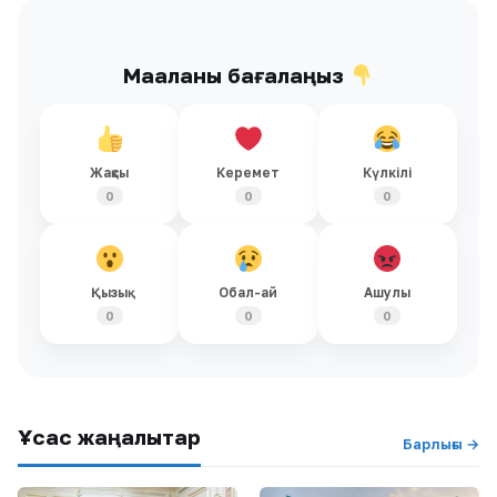
Мақаланы бағалаңыз
Жақсы
Керемет
Күлкілі
0
0
0
Қызық
Обал-ай
Ашулы
0
0
0
Ұқсас жаңалықтар
Барлығы →