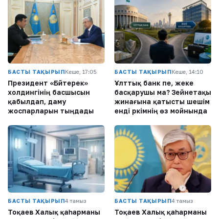
БАСТЫ ТАҚЫРЫП
Кеше, 17:05
БАСТЫ ТАҚЫРЫП
Кеше, 14:10
Президент «Бәйтерек»
Ұлттық банк пе, жеке
холдингінің басшысын
басқарушы ма? Зейнетақы
қабылдап, даму
жинағына қатысты шешім
жоспарларын тыңдады
енді әркімнің өз мойнында
БАСТЫ ТАҚЫРЫП
4 тамыз
БАСТЫ ТАҚЫРЫП
4 тамыз
Тоқаев Халық қаһарманы
Тоқаев Халық қаһарманы