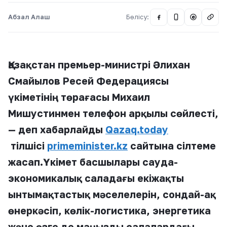
Абзал Алаш
Бөлісу:
@
Қазақстан премьер-министрі Әлихан
Смайылов Ресей Федерациясы
үкіметінің төрағасы Михаил
Мишустинмен телефон арқылы сөйлесті,
— деп хабарлайды
Qazaq.today
тілшісі
primeminister.kz
сайтына сілтеме
жасап.Үкімет басшылары сауда-
экономикалық саладағы екіжақты
ынтымақтастық мәселелерін, сондай-ақ
өнеркәсіп, көлік-логистика, энергетика
және өзге де маңызды салалардағы