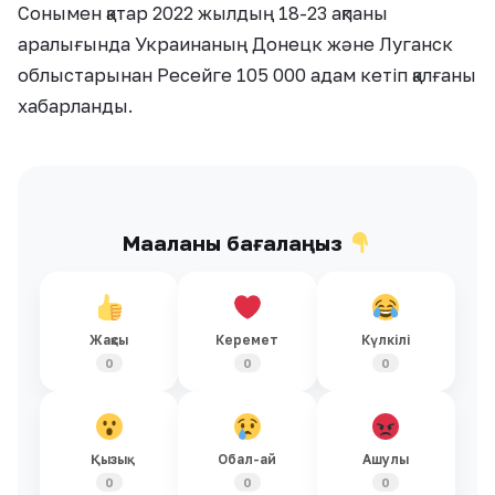
Сонымен қатар 2022 жылдың 18-23 ақпаны
аралығында Украинаның Донецк және Луганск
облыстарынан Ресейге 105 000 адам кетіп қалғаны
хабарланды.
Мақаланы бағалаңыз
Жақсы
Керемет
Күлкілі
0
0
0
Қызық
Обал-ай
Ашулы
0
0
0