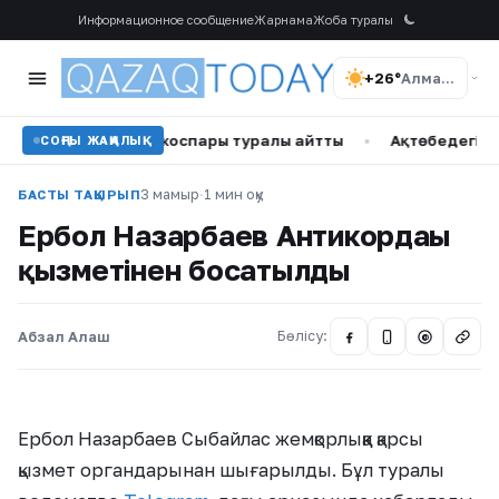
Информационное сообщение
Жарнама
Жоба туралы
+26°
Алматы
ену тойы жоспары туралы айтты
•
Ақтөбедегі жылқышы іс
СОҢҒЫ ЖАҢАЛЫҚ
3 мамыр
·
1 мин оқу
БАСТЫ ТАҚЫРЫП
Ербол Назарбаев Антикордағы
қызметінен босатылды
Абзал Алаш
Бөлісу:
@
Ербол Назарбаев Сыбайлас жемқорлыққа қарсы
қызмет органдарынан шығарылды. Бұл туралы