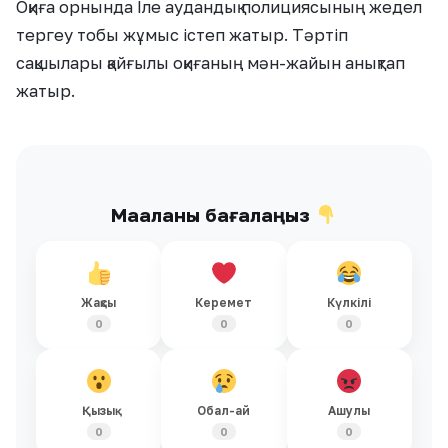
Оқиға орнында Іле аудандық полициясының жедел
тергеу тобы жұмыс істеп жатыр. Тәртіп
сақшылары қайғылы оқиғаның мән-жайын анықтап
жатыр.
Мақаланы бағалаңыз
Жақсы
Керемет
Күлкілі
0
0
0
Қызық
Обал-ай
Ашулы
0
0
0