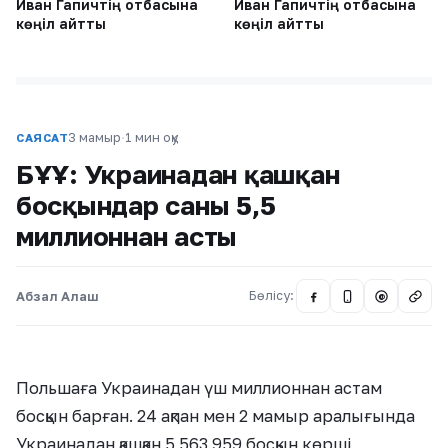
Иван Гапичтің отбасына
Иван Гапичтің отбасына
көңіл айтты
көңіл айтты
3 мамыр
·
1 мин оқу
САЯСАТ
БҰҰ: Украинадан қашқан
босқындар саны 5,5
миллионнан асты
Абзал Алаш
Бөлісу:
@
Польшаға Украинадан үш миллионнан астам
босқын барған. 24 ақпан мен 2 мамыр аралығында
Украинадан қашқан 5 563 959 босқын көрші