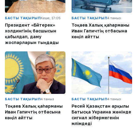
БАСТЫ ТАҚЫРЫП
Кеше, 17:05
БАСТЫ ТАҚЫРЫП
4 тамыз
Президент «Бәйтерек»
Тоқаев Халық қаһарманы
холдингінің басшысын
Иван Гапичтің отбасына
қабылдап, даму
көңіл айтты
жоспарларын тыңдады
БАСТЫ ТАҚЫРЫП
4 тамыз
БАСТЫ ТАҚЫРЫП
4 тамыз
Тоқаев Халық қаһарманы
Ресей Қазақстан арқылы
Иван Гапичтің отбасына
Батысқа Украина жөнінде
көңіл айтты
сигнал жібермегенін
мәлімдеді