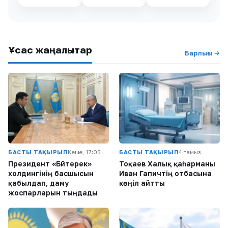
Ұқсас жаңалықтар
Барлығы →
БАСТЫ ТАҚЫРЫП
Кеше, 17:05
БАСТЫ ТАҚЫРЫП
4 тамыз
Президент «Бәйтерек»
Тоқаев Халық қаһарманы
холдингінің басшысын
Иван Гапичтің отбасына
қабылдап, даму
көңіл айтты
жоспарларын тыңдады