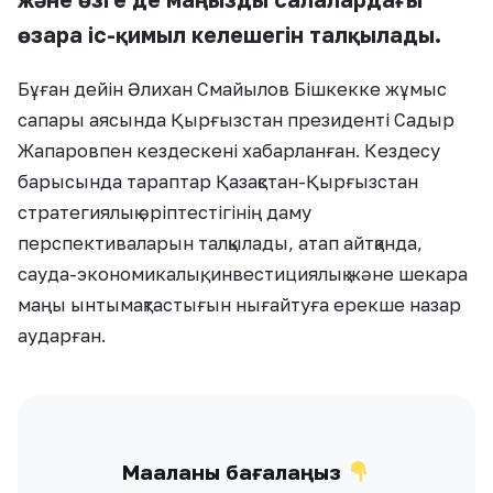
өзара іс-қимыл келешегін талқылады.
Бұған дейін Әлихан Смайылов Бішкекке жұмыс
сапары аясында Қырғызстан президенті Садыр
Жапаровпен кездескені хабарланған. Кездесу
барысында тараптар Қазақстан-Қырғызстан
стратегиялық әріптестігінің даму
перспективаларын талқылады, атап айтқанда,
сауда-экономикалық, инвестициялық және шекара
маңы ынтымақтастығын нығайтуға ерекше назар
аударған.
Мақаланы бағалаңыз