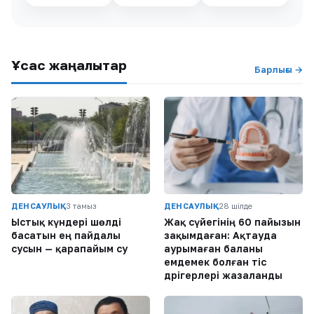
Ұқсас жаңалықтар
Барлығы →
ДЕНСАУЛЫҚ
3 тамыз
ДЕНСАУЛЫҚ
28 шілде
Ыстық күндері шөлді
Жақ сүйегінің 60 пайызын
басатын ең пайдалы
зақымдаған: Ақтауда
сусын — қарапайым су
аурымаған баланы
емдемек болған тіс
дәрігерлері жазаланды