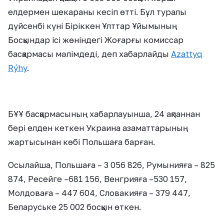
елдермен шекараны кесіп өтті. Бұл туралы
дүйсенбі күні Біріккен Ұлттар Ұйымының
Босқындар ісі жөніндегі Жоғарғы комиссар
басқармасы мәлімдеді, деп хабарлайды
Azattyq
Rýhy
.
БҰҰ басқармасының хабарлауынша, 24 ақпаннан
бері елден кеткен Украина азаматтарының
жартысынан көбі Польшаға барған.
Осылайша, Польшаға – 3 056 826, Румынияға – 825
874, Ресейге –681 156, Венгрияға –530 157,
Молдоваға – 447 604, Словакияға – 379 447,
Беларуське 25 002 босқын өткен.