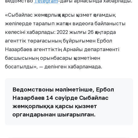
ведомство
Telegram
-дағы арнасында хабарлады.
«Сыбайлас жемқорлыққа қарсы қызмет қоғамдық
желілерде таралып жатқан видеоға байланысты
келесіні хабарлады: 2022 жылғы 26 қаңтарда
агенттік төрағасының бұйрығымен Ербол
Назарбаев агенттіктің Арнайы департаменті
басшысының орынбасары қызметінен
босатылды», — делінген хабарламада.
Ведомствоның мәліметінше, Ербол
Назарбаев 14 сәуірде Сыбайлас
жемқорлыққа қарсы қызмет
органдарынан шығарылған.