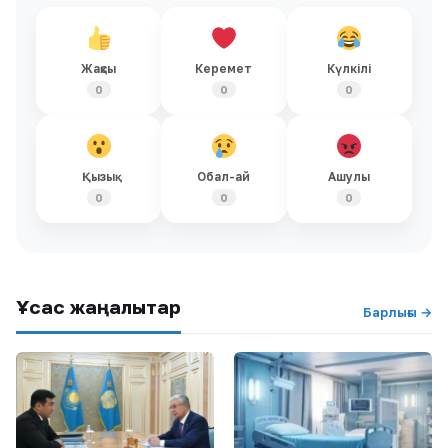
Жақсы
Керемет
Күлкілі
0
0
0
Қызық
Обал-ай
Ашулы
0
0
0
Ұқсас жаңалықтар
Барлығы →