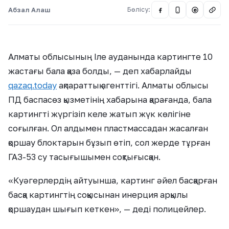
Абзал Алаш
Бөлісу:
@
Алматы облысының Іле ауданында картингте 10
жастағы бала қаза болды, — деп хабарлайды
qazaq.today
ақпараттық агенттігі. Алматы облысы
ПД баспасөз қызметінің хабарына қарағанда, бала
картингті жүргізіп келе жатып жүк көлігіне
соғылған. Ол алдымен пластмассадан жасалған
қоршау блоктарын бұзып өтіп, сол жерде тұрған
ГАЗ-53 су тасығышымен соқтығысқан.
«Куәгерлердің айтуынша, картинг әйел басқарған
басқа картингтің соққысынан инерция арқылы
қоршаудан шығып кеткен», — деді полицейлер.