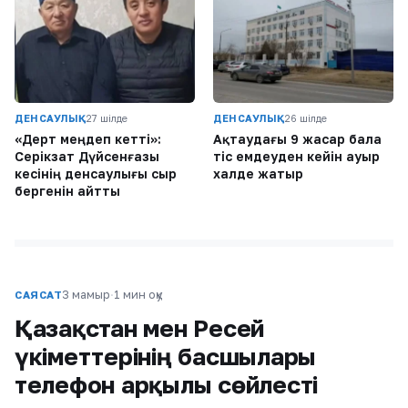
ДЕНСАУЛЫҚ
27 шілде
ДЕНСАУЛЫҚ
26 шілде
«Дерт меңдеп кетті»:
Ақтаудағы 9 жасар бала
Серікзат Дүйсенғазы
тіс емдеуден кейін ауыр
әкесінің денсаулығы сыр
халде жатыр
бергенін айтты
3 мамыр
·
1 мин оқу
САЯСАТ
Қазақстан мен Ресей
үкіметтерінің басшылары
телефон арқылы сөйлесті