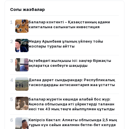
Соңғы жазбалар
1
Балалар контенті – Қазақстанның адами
капиталына салынатын инвестиция
2
Медеу Арынбаев ұлының үйлену тойы
жоспары туралы айтты
3
Ақтөбедегі жылқышы ісі: заңгер біржақты
ақпаратқа сенбеуге шақырды
4
Далаға дәрет сындырғандар: Республикалық
тасжолдардағы антисанитария жаға ұстатты
5
Балалар жүретін көшеде алабай бос жүр:
Ақмола облысында иті үйректерді таланған
иесі тек 43 мың теңге айыппұлмен құтылды
6
Көпірсіз Көктaл: Алматы облысында 2,5 мың
тұрғын күн сайын ажалмен бетпе-бет келуде