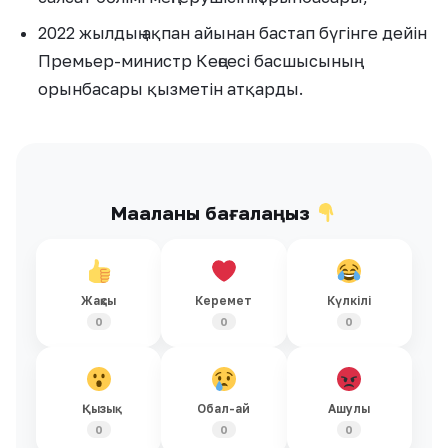
2022 жылдың ақпан айынан бастап бүгінге дейін
Премьер-министр Кеңсесі басшысының
орынбасары қызметін атқарды.
Мақаланы бағалаңыз
Жақсы
Керемет
Күлкілі
0
0
0
Қызық
Обал-ай
Ашулы
0
0
0