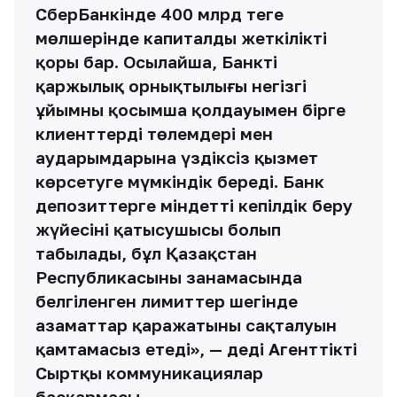
СберБанкінде 400 млрд теңге
мөлшерінде капиталдың жеткілікті
қоры бар. Осылайша, Банктің
қаржылық орнықтылығы негізгі
ұйымның қосымша қолдауымен бірге
клиенттердің төлемдері мен
аударымдарына үздіксіз қызмет
көрсетуге мүмкіндік береді. Банк
депозиттерге міндетті кепілдік беру
жүйесінің қатысушысы болып
табылады, бұл Қазақстан
Республикасының заңнамасында
белгіленген лимиттер шегінде
азаматтар қаражатының сақталуын
қамтамасыз етеді», — деді Агенттіктің
Сыртқы коммуникациялар
басқармасы.