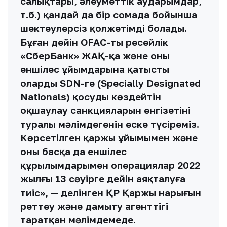
салықтары, әлеуметтік аударымдар,
т.б.) қандай да бір сомада бойынша
шектеулерсіз қолжетімді болады.
Бұған дейін OFAC-тың ресейлік
«СберБанк» ЖАҚ-қа және оның
еншілес ұйымдарына қатысты
оларды SDN-ге (Specially Designated
Nationals) қосуды көздейтін
оқшаулау санкцияларын енгізетіні
туралы мәлімдегенін еске түсіреміз.
Көрсетілген қаржы ұйымымен және
оның басқа да еншілес
құрылымдарымен операциялар 2022
жылғы 13 сәуірге дейін аяқталуға
тиіс», — делінген ҚР Қаржы нарығын
реттеу және дамыту агенттігі
таратқан мәлімдемеде.