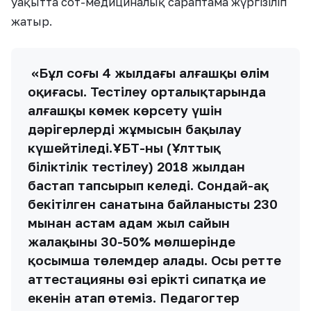
уақытта сот-медициналық сараптама жүргізіліп
жатыр.
«Бұл соңғы 4 жылдағы алғашқы өлім
оқиғасы. Тестілеу орталықтарында
алғашқы көмек көрсету үшін
дәрігерлердің жұмысын бақылау
күшейтіледі.ҰБТ-ны (Ұлттық
біліктілік тестілеу) 2018 жылдан
бастап тапсырып келеді. Сондай-ақ
бекітілген санатына байланысты 230
мыңнан астам адам жыл сайын
жалақының 30-50% мөлшерінде
қосымша төлемдер алады. Осы ретте
аттестацияның өзі ерікті сипатқа ие
екенін атап өтеміз. Педагогтер