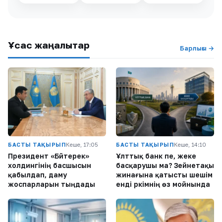
Ұқсас жаңалықтар
Барлығы →
БАСТЫ ТАҚЫРЫП
Кеше, 17:05
БАСТЫ ТАҚЫРЫП
Кеше, 14:10
Президент «Бәйтерек»
Ұлттық банк пе, жеке
холдингінің басшысын
басқарушы ма? Зейнетақы
қабылдап, даму
жинағына қатысты шешім
жоспарларын тыңдады
енді әркімнің өз мойнында