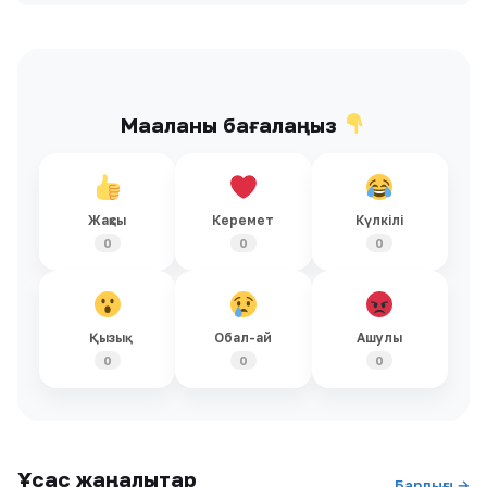
Мақаланы бағалаңыз
Жақсы
Керемет
Күлкілі
0
0
0
Қызық
Обал-ай
Ашулы
0
0
0
Ұқсас жаңалықтар
Барлығы →