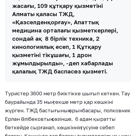
жасағы, 109 құтқару қызметінің
Алматы қаласы ТЖД,
«Қазселденқорғау», Апаттық
медицина орталағы қызметкерлері,
сондай ақ 8 бірлік техника, 2
кинологиялық есеп, 1 Құтқару
қызметінің тікұшағы, 1 дрон
жұмылдырылды», -деп хабарлады
қалалық ТЖД баспасөз қызметі.
Туристер 3600 метр биіктікке шығып кеткен. Тау
баурайында 35 мың текше метр қар көшкіні
жүрген. ТЖД бастығының орынбасары, полковник
Ерлан Әлібековтың сөзінше, 6 адам қыратты
беткейде сырғанап, көшкіннің түсуіне себеп
болған. Көшкінге тап болған туристердің иығы мен