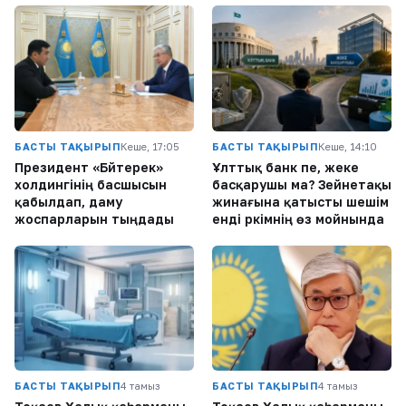
БАСТЫ ТАҚЫРЫП
Кеше, 17:05
БАСТЫ ТАҚЫРЫП
Кеше, 14:10
Президент «Бәйтерек»
Ұлттық банк пе, жеке
холдингінің басшысын
басқарушы ма? Зейнетақы
қабылдап, даму
жинағына қатысты шешім
жоспарларын тыңдады
енді әркімнің өз мойнында
БАСТЫ ТАҚЫРЫП
4 тамыз
БАСТЫ ТАҚЫРЫП
4 тамыз