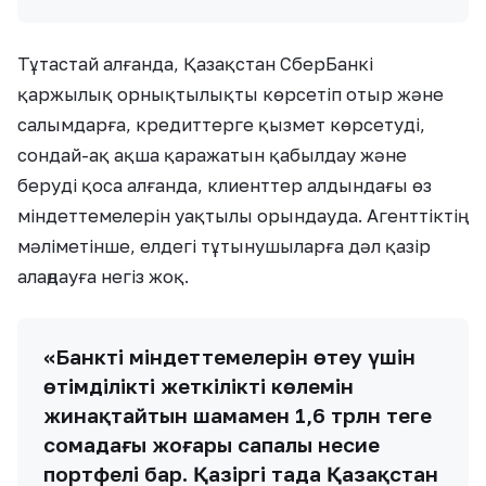
Тұтастай алғанда, Қазақстан СберБанкі
қаржылық орнықтылықты көрсетіп отыр және
салымдарға, кредиттерге қызмет көрсетуді,
сондай-ақ ақша қаражатын қабылдау және
беруді қоса алғанда, клиенттер алдындағы өз
міндеттемелерін уақтылы орындауда. Агенттіктің
мәліметінше, елдегі тұтынушыларға дәл қазір
алаңдауға негіз жоқ.
«Банктің міндеттемелерін өтеу үшін
өтімділіктің жеткілікті көлемін
жинақтайтын шамамен 1,6 трлн теңге
сомадағы жоғары сапалы несие
портфелі бар. Қазіргі таңда Қазақстан