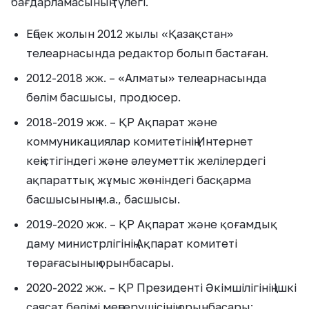
бағдарламасының түлегі.
Еңбек жолын 2012 жылы «Қазақстан»
телеарнасында редактор болып бастаған.
2012-2018 жж. – «Алматы» телеарнасында
бөлім басшысы, продюсер.
2018-2019 жж. – ҚР Ақпарат және
коммуникациялар комитетінің Интернет
кеңістігіндегі және әлеуметтік желілердегі
ақпараттық жұмыс жөніндегі басқарма
басшысының м.а., басшысы.
2019-2020 жж. – ҚР Ақпарат және қоғамдық
даму министрлігінің Ақпарат комитеті
төрағасының орынбасары.
2020-2022 жж. – ҚР Президенті Әкімшілігінің Ішкі
саясат бөлімі меңгерушісінің орынбасары;