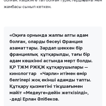
жамбасы сынып кеткен.
«Оқиға орнында жалпы алты адам
болған, олардың бесеуі Франция
азаматтары. Зардап шеккен бір
франциялық құтқарылды, тағы бір
адам көшкіннің астында мерт болды.
ҚР ТЖМ РЖҚЖ құтқарушылары —
кинологтар «Чарли» итімен өмір
белгілері жоқ екінші адамды тапты.
Құтқару қызметінің тікұшағымен
мәйіт «Медеуге»дейін жеткізілді»,
-деді Ерлан Әлібеков.