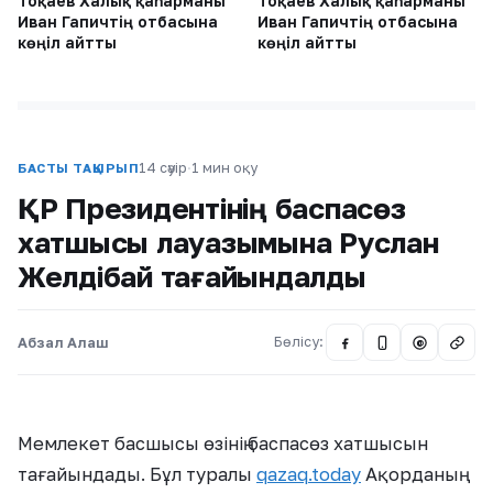
Тоқаев Халық қаһарманы
Тоқаев Халық қаһарманы
Иван Гапичтің отбасына
Иван Гапичтің отбасына
көңіл айтты
көңіл айтты
14 сәуір
·
1 мин оқу
БАСТЫ ТАҚЫРЫП
ҚР Президентінің баспасөз
хатшысы лауазымына Руслан
Желдібай тағайындалды
Абзал Алаш
Бөлісу:
@
Мемлекет басшысы өзінің баспасөз хатшысын
тағайындады. Бұл туралы
qazaq.today
Ақорданың