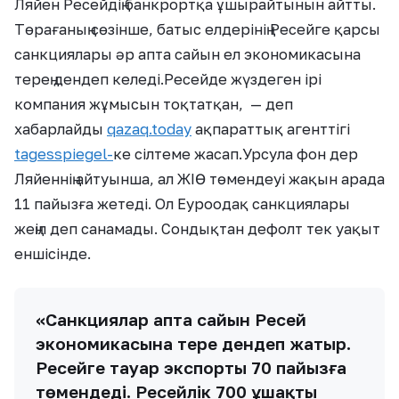
Ляйен Ресейдің банкрортқа ұшырайтынын айтты.
Төрағаның сөзінше, батыс елдерінің Ресейге қарсы
санкциялары әр апта сайын ел экономикасына
терең дендеп келеді.Ресейде жүздеген ірі
компания жұмысын тоқтатқан, — деп
хабарлайды
qazaq.today
ақпараттық агенттігі
tagesspiegel-
ке сілтеме жасап.Урсула фон дер
Ляйеннің айтуынша, ал ЖІӨ төмендеуі жақын арада
11 пайызға жетеді. Ол Еуроодақ санкциялары
жеңіл деп санамады. Сондықтан дефолт тек уақыт
еншісінде.
«Санкциялар апта сайын Ресей
экономикасына терең дендеп жатыр.
Ресейге тауар экспорты 70 пайызға
төмендеді. Ресейлік 700 ұшақтың