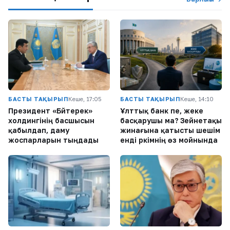
БАСТЫ ТАҚЫРЫП
Кеше, 17:05
БАСТЫ ТАҚЫРЫП
Кеше, 14:10
Президент «Бәйтерек»
Ұлттық банк пе, жеке
холдингінің басшысын
басқарушы ма? Зейнетақы
қабылдап, даму
жинағына қатысты шешім
жоспарларын тыңдады
енді әркімнің өз мойнында