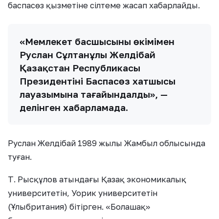
баспасөз қызметіне сілтеме жасап хабарлайды.
«Мемлекет басшысының өкімімен
Руслан Сұлтанұлы Желдібай
Қазақстан Республикасы
Президентінің Баспасөз хатшысы
лауазымына тағайындалды», —
делінген хабарламада.
Руслан Желдібай 1989 жылы Жамбыл облысында
туған.
Т. Рысқұлов атындағы Қазақ экономикалық
университетін, Уорик университетін
(Ұлыбритания) бітірген. «Болашақ»