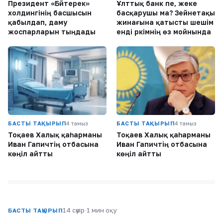
Президент «Бәйтерек»
Ұлттық банк пе, жеке
холдингінің басшысын
басқарушы ма? Зейнетақы
қабылдап, даму
жинағына қатысты шешім
жоспарларын тыңдады
енді әркімнің өз мойнында
БАСТЫ ТАҚЫРЫП
4 тамыз
БАСТЫ ТАҚЫРЫП
4 тамыз
Тоқаев Халық қаһарманы
Тоқаев Халық қаһарманы
Иван Гапичтің отбасына
Иван Гапичтің отбасына
көңіл айтты
көңіл айтты
14 сәуір
·
1 мин оқу
БАСТЫ ТАҚЫРЫП