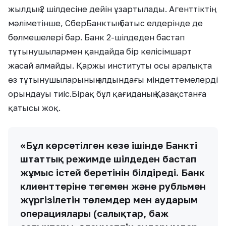
жылдың 2 шілдесіне дейін ұзартылады. Агенттіктің
мәліметінше, СберБанктың батыс елдерінде де
бөлмешелері бар. Банк 2-шілдеден бастап
тұтынушылармен қандайда бір келісімшарт
жасай алмайды. Қаржы институты осы аралықта
өз тұтынушыларының алдындағы міндеттемелерді
орындауы тиіс.Бірақ бұл қағиданың Қазақстанға
қатысы жоқ.
«Бұл көрсетілген кезең ішінде Банктің
штаттық режимде шілдеден бастап
жұмыс істей беретінін білдіреді. Банк
клиенттеріне теңгемен және рубльмен
жүргізілетін төлемдер мен аударым
операциялары (салықтар, баж