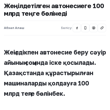
Жеңілдетілген автонесиеге 100
млрд теңге бөлінеді
Абзал Алаш
Бөлісу:
@
Жеңілдікпен автонесие беру сәуір
айының соңында іске қосылады.
Қазақстанда құрастырылған
машиналарды қолдауға 100
млрд теңге бөлінбек.