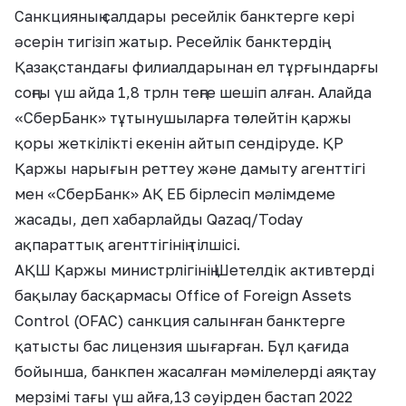
Санкцияның салдары ресейлік банктерге кері
әсерін тигізіп жатыр. Ресейлік банктердің
Қазақстандағы филиалдарынан ел тұрғындарғы
соңғы үш айда 1,8 трлн теңге шешіп алған. Алайда
«СберБанк» тұтынушыларға төлейтін қаржы
қоры жеткілікті екенін айтып сендіруде. ҚР
Қаржы нарығын реттеу және дамыту агенттігі
мен «СберБанк» АҚ ЕБ бірлесіп мәлімдеме
жасады, деп хабарлайды Qazaq/Today
ақпараттық агенттігінің тілшісі.
АҚШ Қаржы министрлігінің Шетелдік активтерді
бақылау басқармасы Office of Foreign Assets
Control (OFAC) санкция салынған банктерге
қатысты бас лицензия шығарған. Бұл қағида
бойынша, банкпен жасалған мәмілелерді аяқтау
мерзімі тағы үш айға,13 сәуірден бастап 2022