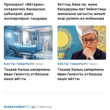
Президент «Бәйтерек»
Ұлттық банк пе, жеке
холдингінің басшысын
басқарушы ма? Зейнетақы
қабылдап, даму
жинағына қатысты шешім
жоспарларын тыңдады
енді әркімнің өз мойнында
БАСТЫ ТАҚЫРЫП
4 тамыз
БАСТЫ ТАҚЫРЫП
4 тамыз
Тоқаев Халық қаһарманы
Тоқаев Халық қаһарманы
Иван Гапичтің отбасына
Иван Гапичтің отбасына
көңіл айтты
көңіл айтты
12 сәуір
·
1 мин оқу
ЖАҢАЛЫҚТАР