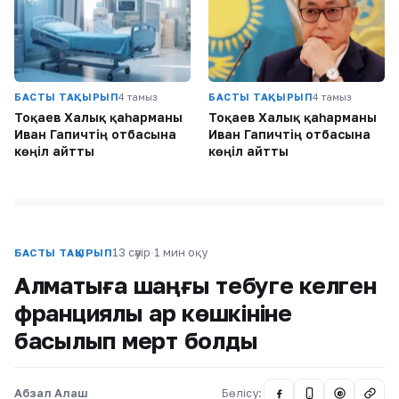
БАСТЫ ТАҚЫРЫП
4 тамыз
БАСТЫ ТАҚЫРЫП
4 тамыз
Тоқаев Халық қаһарманы
Тоқаев Халық қаһарманы
Иван Гапичтің отбасына
Иван Гапичтің отбасына
көңіл айтты
көңіл айтты
13 сәуір
·
1 мин оқу
БАСТЫ ТАҚЫРЫП
Алматыға шаңғы тебуге келген
франциялық қар көшкініне
басылып мерт болды
Абзал Алаш
Бөлісу:
@