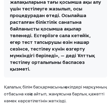
жалақыларына тағы қосымша ақы алу
үшін тестілеуге жазылып, осы
процедурадан өтеді. Осылайша
расталған біліктілік санатына
байланысты қосымша ақылар
төленеді. Естеріңізге сала кетейік,
егер тест тапсырушы өзін нашар
сезінсе, тестілеу күнін өзгерту
мүмкіндігі беріледі», — деді Ұлттық
тестілеу орталығының баспасөз
қызметі.
Қалалық білім басқармасының өкілдері марқұмның
отбасына көңіл айтып, жанұясына барлық қажетті
көмек көрсетілетінін жеткізді.