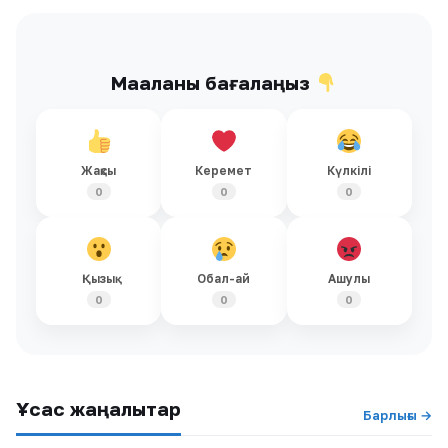
Мақаланы бағалаңыз
Жақсы
Керемет
Күлкілі
0
0
0
Қызық
Обал-ай
Ашулы
0
0
0
Ұқсас жаңалықтар
Барлығы →