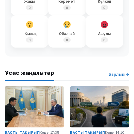
Жақсы
Керемет
Күлкілі
0
0
0
Қызық
Обал-ай
Ашулы
0
0
0
Ұқсас жаңалықтар
Барлығы →
БАСТЫ ТАҚЫРЫП
Кеше, 17:05
БАСТЫ ТАҚЫРЫП
Кеше, 14:10