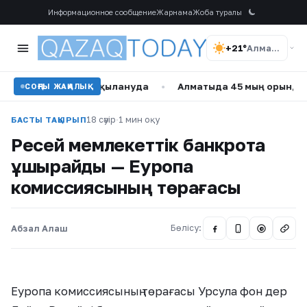
Информационное сообщение
Жарнама
Жоба туралы
+21°
Алматы
е қызу талқылануда
•
Алматыда 45 мың орындық жаңа фут
СОҢҒЫ ЖАҢАЛЫҚ
18 сәуір
·
1 мин оқу
БАСТЫ ТАҚЫРЫП
Ресей мемлекеттік банкротқа
ұшырайды — Еуропа
комиссиясының төрағасы
Абзал Алаш
Бөлісу:
@
Еуропа комиссиясының төрағасы Урсула фон дер