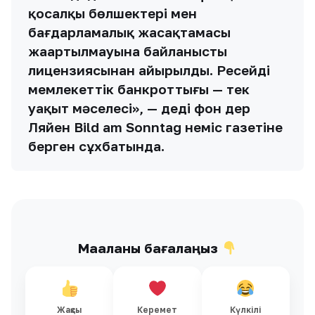
қосалқы бөлшектері мен
бағдарламалық жасақтамасы
жаңартылмауына байланысты
лицензиясынан айырылды. Ресейдің
мемлекеттік банкроттығы — тек
уақыт мәселесі», — деді фон дер
Ляйен Bild am Sonntag неміс газетіне
берген сұхбатында.
Мақаланы бағалаңыз
Жақсы
Керемет
Күлкілі