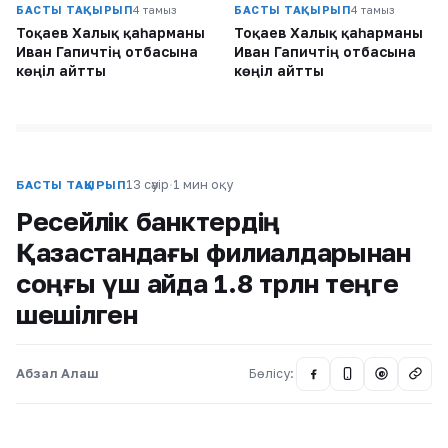
БАСТЫ ТАҚЫРЫП
4 тамыз
БАСТЫ ТАҚЫРЫП
4 тамыз
Тоқаев Халық қаһарманы
Тоқаев Халық қаһарманы
Иван Гапичтің отбасына
Иван Гапичтің отбасына
көңіл айтты
көңіл айтты
13 сәуір
·
1 мин оқу
БАСТЫ ТАҚЫРЫП
Ресейлік банктердің
Қазақстандағы филиалдарынан
соңғы үш айда 1.8 трлн теңге
шешілген
Абзал Алаш
Бөлісу:
@