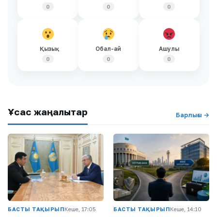
0
0
0
Қызық
Обал-ай
Ашулы
0
0
0
Ұқсас жаңалықтар
Барлығы →
БАСТЫ ТАҚЫРЫП
Кеше, 17:05
БАСТЫ ТАҚЫРЫП
Кеше, 14:10