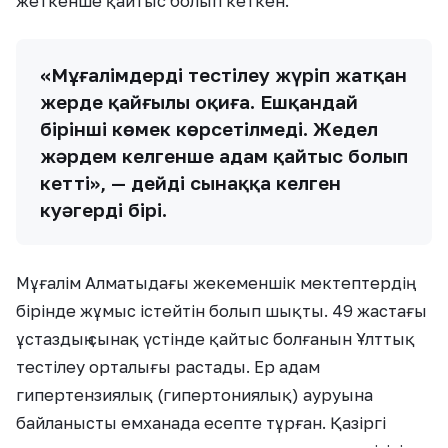
жеткенше қайтыс болып кеткен.
«Мұғалімдерді тестілеу жүріп жатқан
жерде қайғылы оқиға. Ешқандай
бірінші көмек көрсетілмеді. Жедел
жәрдем келгенше адам қайтыс болып
кетті», — дейді сынаққа келген
куәгердің бірі.
Мұғалім Алматыдағы жекеменшік мектептердің
бірінде жұмыс істейтін болып шықты. 49 жастағы
ұстаздың сынақ үстінде қайтыс болғанын Ұлттық
тестілеу орталығы растады. Ер адам
гипертензиялық (гипертониялық) ауруына
байланысты емханада есепте тұрған. Қазіргі