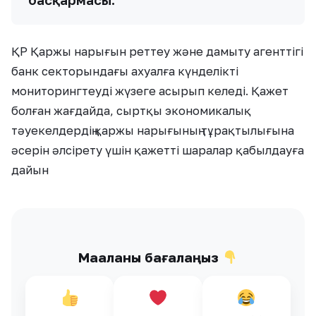
ҚР Қаржы нарығын реттеу және дамыту агенттігі
банк секторындағы ахуалға күнделікті
мониторингтеуді жүзеге асырып келеді. Қажет
болған жағдайда, сыртқы экономикалық
тәуекелдердің қаржы нарығының тұрақтылығына
әсерін әлсірету үшін қажетті шаралар қабылдауға
дайын
Мақаланы бағалаңыз