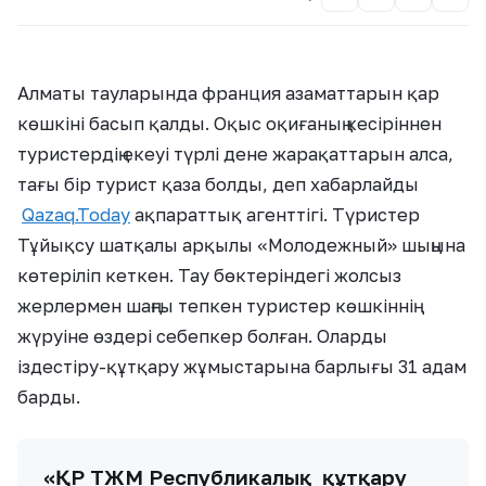
Алматы тауларында франция азаматтарын қар
көшкіні басып қалды. Оқыс оқиғаның кесіріннен
туристердің екеуі түрлі дене жарақаттарын алса,
тағы бір турист қаза болды, деп хабарлайды
Qazaq.Today
ақпараттық агенттігі. Түристер
Тұйықсу шатқалы арқылы «Молодежный» шыңына
көтеріліп кеткен. Тау бөктеріндегі жолсыз
жерлермен шаңғы тепкен туристер көшкіннің
жүруіне өздері себепкер болған. Оларды
іздестіру-құтқару жұмыстарына барлығы 31 адам
барды.
«ҚР ТЖМ Республикалық құтқару