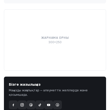
ЖАРНАМА ОРНЫ
300×250
Бізге жазылыңыз
Маңызды жаңалықтар — әлеуметтік желілерде және
қосымшада.
a
@