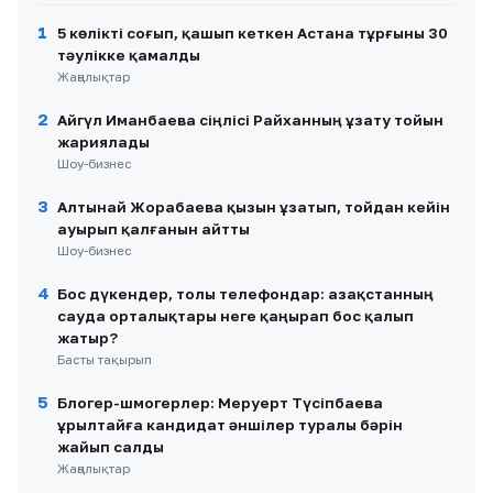
1
5 көлікті соғып, қашып кеткен Астана тұрғыны 30
тәулікке қамалды
Жаңалықтар
2
Айгүл Иманбаева сіңлісі Райханның ұзату тойын
жариялады
Шоу-бизнес
3
Алтынай Жорабаева қызын ұзатып, тойдан кейін
ауырып қалғанын айтты
Шоу-бизнес
4
Бос дүкендер, толы телефондар: Қазақстанның
сауда орталықтары неге қаңырап бос қалып
жатыр?
Басты тақырып
5
Блогер-шмогерлер: Меруерт Түсіпбаева
Құрылтайға кандидат әншілер туралы бәрін
жайып салды
Жаңалықтар