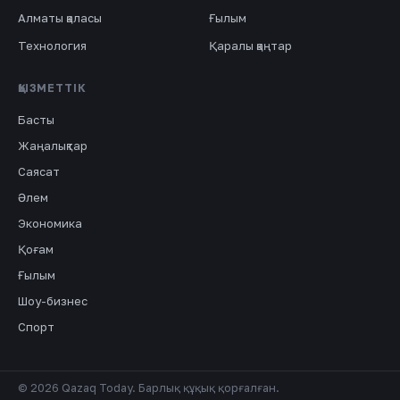
Алматы қаласы
Ғылым
Технология
Қаралы қаңтар
ҚЫЗМЕТТІК
Басты
Жаңалықтар
Саясат
Әлем
Экономика
Қоғам
Ғылым
Шоу-бизнес
Спорт
© 2026 Qazaq Today. Барлық құқық қорғалған.