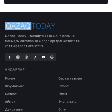
Qazaq Today — Қазақстанның және әлемнің
маңызды оқиғаларын жедел әрі дәл жеткізетін
ұлттық ақпарат агенттігі.
a
@
АЙДАРЛАР
Қоғам
Басты тақырып
Шоу-бизнес
Спорт
Саясат
Әлем
Аймақ
Экономика
Денсаулық
Білім