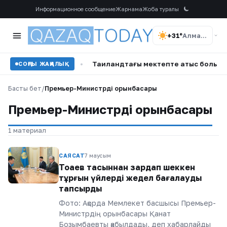
Информационное сообщение
Жарнама
Жоба туралы
+31°
Алматы
н ‘т Скип бастады
•
Таиландтағы мектепте атыс болып, 7 
СОҢҒЫ ЖАҢАЛЫҚ
Басты бет
/
Премьер-Министрдің орынбасары
Премьер-Министрдің орынбасары
1 материал
САЯСАТ
7 маусым
Тоқаев тасқыннан зардап шеккен
тұрғын үйлерді жедел бағалауды
тапсырды
Фото: Ақорда Мемлекет басшысы Премьер-
Министрдің орынбасары Қанат
Бозымбаевты қабылдады, деп хабарлайды