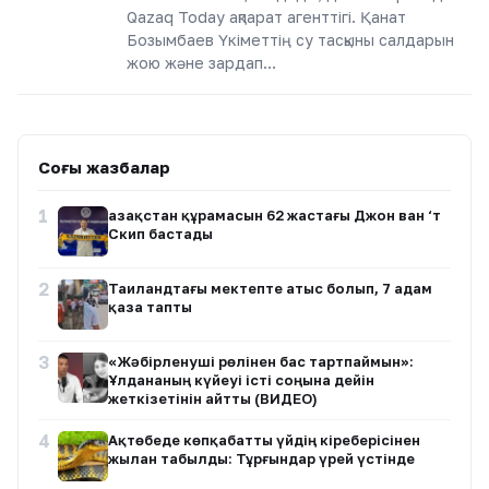
Qazaq Today ақпарат агенттігі. Қанат
Бозымбаев Үкіметтің су тасқыны салдарын
жою және зардап…
Соңғы жазбалар
1
Қазақстан құрамасын 62 жастағы Джон ван ‘т
Скип бастады
2
Таиландтағы мектепте атыс болып, 7 адам
қаза тапты
3
«Жәбірленуші рөлінен бас тартпаймын»:
Ұлдананың күйеуі істі соңына дейін
жеткізетінін айтты (ВИДЕО)
4
Ақтөбеде көпқабатты үйдің кіреберісінен
жылан табылды: Тұрғындар үрей үстінде