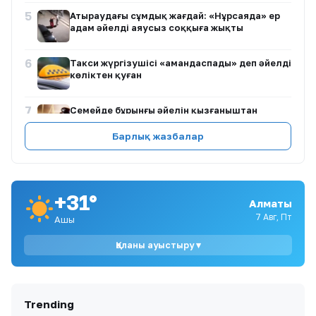
5
Атыраудағы сұмдық жағдай: «Нұрсаяда» ер
адам әйелді аяусыз соққыға жықты
6
Такси жүргізушісі «амандаспады» деп әйелді
көліктен қуған
7
Семейде бұрынғы әйелін қызғаныштан
өлтірген ер адам 12 жылға сотталды
Барлық жазбалар
8
Ақтөбе облысындағы жаппай балық
қырылуы: кім кінәлі?
+31°
Алматы
9
«Ауылдың әйелі»: ауылына барған Мөлдір
Мұқанова сиыр сауып, көзге түсті (ВИДЕО)
7 Авг, Пт
Ашық
Қаланы ауыстыру ▾
10
1,4 млрд теңге бөлінді: Бурабай мен
Щучинскіде су жүйелері қайтарылған
активтер есебінен жаңартылмақ
Trending