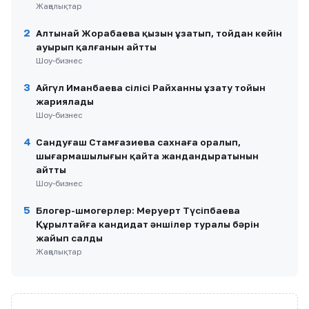
Жаңалықтар
2
Алтынай Жорабаева қызын ұзатып, тойдан кейін
ауырып қалғанын айтты
Шоу-бизнес
3
Айгүл Иманбаева сіңлісі Райханның ұзату тойын
жариялады
Шоу-бизнес
4
Сандуғаш Стамғазиева сахнаға оралып,
шығармашылығын қайта жандандыратынын
айтты
Шоу-бизнес
5
Блогер-шмогерлер: Меруерт Түсіпбаева
Құрылтайға кандидат әншілер туралы бәрін
жайып салды
Жаңалықтар