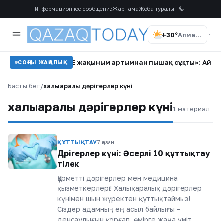
Информационное сообщение
Жарнама
Жоба туралы
+30°
Алматы
ға ілінбеді
•
«Ең жақыным артымнан пышақ сұқты»: Айгүл
СОҢҒЫ ЖАҢАЛЫҚ
Басты бет
/
халықаралық дәрігерлер күні
халықаралық дәрігерлер күні
1 материал
ҚҰТТЫҚТАУ
7 қазан
Дәрігерлер күні: Әсерлі 10 құттықтау
тілек
Құрметті дәрігерлер мен медицина
қызметкерлері! Халықаралық дәрігерлер
күнімен шын жүректен құттықтаймыз!
Сіздер адамның ең асыл байлығы –
денсаулығын қорғап, өмірге жаңа үміт…