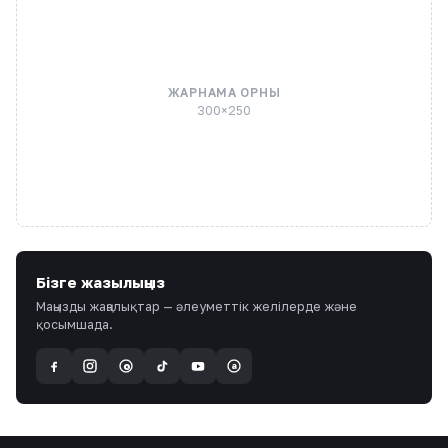
ЖАРНАМА ОРНЫ
300×250
Бізге жазылыңыз
Маңызды жаңалықтар — әлеуметтік желілерде және
қосымшада.
a
@