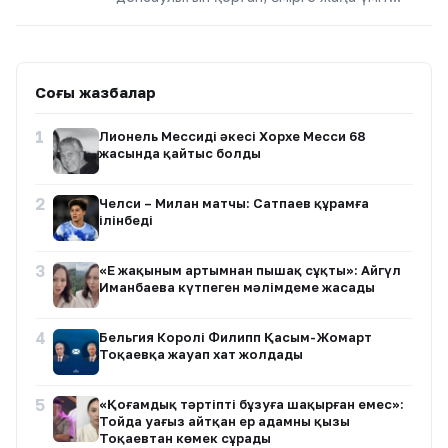
Соңғы жазбалар
1
Лионель Мессидің әкесі Хорхе Месси 68
жасында қайтыс болды
2
Челси – Милан матчы: Сатпаев құрамға
ілінбеді
3
«Ең жақыным артымнан пышақ сұқты»: Айгүл
Иманбаева күтпеген мәлімдеме жасады
4
Бельгия Королі Филипп Қасым-Жомарт
Тоқаевқа жауап хат жолдады
5
«Қоғамдық тәртіпті бұзуға шақырған емес»:
Тойда уағыз айтқан ер адамның қызы
Тоқаевтан көмек сұрады