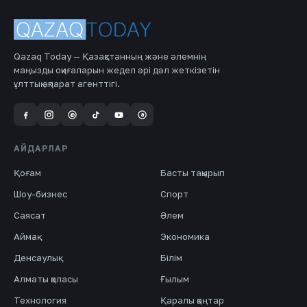
Qazaq Today — Қазақстанның және әлемнің
маңызды оқиғаларын жедел әрі дәл жеткізетін
ұлттық ақпарат агенттігі.
a
@
АЙДАРЛАР
Қоғам
Басты тақырып
Шоу-бизнес
Спорт
Саясат
Әлем
Аймақ
Экономика
Денсаулық
Білім
Алматы қаласы
Ғылым
Технология
Қаралы қаңтар