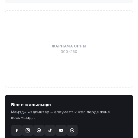
ЖАРНАМА ОРНЫ
300×250
Бізге жазылыңыз
Маңызды жаңалықтар — әлеуметтік желілерде және
қосымшада.
a
@