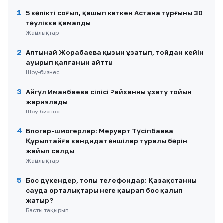
1
5 көлікті соғып, қашып кеткен Астана тұрғыны 30
тәулікке қамалды
Жаңалықтар
2
Алтынай Жорабаева қызын ұзатып, тойдан кейін
ауырып қалғанын айтты
Шоу-бизнес
3
Айгүл Иманбаева сіңлісі Райханның ұзату тойын
жариялады
Шоу-бизнес
4
Блогер-шмогерлер: Меруерт Түсіпбаева
Құрылтайға кандидат әншілер туралы бәрін
жайып салды
Жаңалықтар
5
Бос дүкендер, толы телефондар: Қазақстанның
сауда орталықтары неге қаңырап бос қалып
жатыр?
Басты тақырып