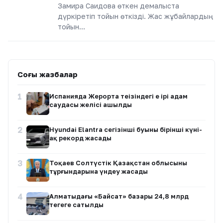
Замира Саидова өткен демалыста
дүркіретіп тойын өткізді. Жас жұбайлардың
тойын…
Соңғы жазбалар
1
Испанияда Жерорта теңізіндегі ең ірі адам
саудасы желісі ашылды
2
Hyundai Elantra сегізінші буыны бірінші күні-
ақ рекорд жасады
3
Тоқаев Солтүстік Қазақстан облысының
тұрғындарына үндеу жасады
4
Алматыдағы «Байсат» базары 24,8 млрд
теңгеге сатылды