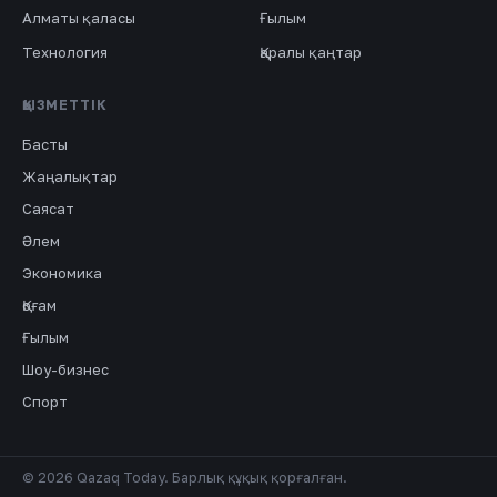
Алматы қаласы
Ғылым
Технология
Қаралы қаңтар
ҚЫЗМЕТТІК
Басты
Жаңалықтар
Саясат
Әлем
Экономика
Қоғам
Ғылым
Шоу-бизнес
Спорт
© 2026 Qazaq Today. Барлық құқық қорғалған.