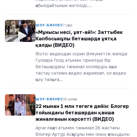
қабылдайтынын жеткізді.…
ШОУ-БИЗНЕС
7 сәуір
«Мұнысы несі, ұят-ай!»: Заттыбек
Көпбосынұлы беташарда ұятқа
қалды (ВИДЕО)
Фото: видеодан скрин Әлеуметтік желіде
Гүлзира Голд атымен тіркелуші бір
беташардағы танымал кісілердің ақша
тастау сәтінен видео жариялап, ол видео
қызу талқыға…
ШОУ-БИЗНЕС
15 шілде
22 мыңнан 1 млн теңгеге дейін: Блогер
тойындағы беташардан қанша
жиналғанын көрсетті (ВИДЕО)
Арчи лақап атымен танымал 28 жастағы
блогер Артур Асқарұлы мен оның қалыңдығы