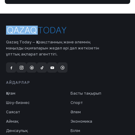
Qazaq Today — Қазақстанның және әлемнің
маңызды оқиғаларын жедел әрі дәл жеткізетін
ұлттық ақпарат агенттігі.
a
@
АЙДАРЛАР
Қоғам
Басты тақырып
Шоу-бизнес
Спорт
Саясат
Әлем
Аймақ
Экономика
Денсаулық
Білім