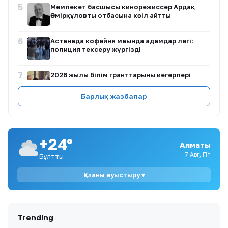
5
Мемлекет басшысы кинорежиссер Ардақ
Әмірқұловтың отбасына көңіл айтты
6
Астанада кофейня маңында адамдар легі:
полиция тексеру жүргізді
7
2026 жылы білім гранттарының иегерлері
анықталды: талапкерлердің қуанышты
сәттері
Барлық жазбалар
8
Қазақстанда 2026-2027 оқу жылына
мемлекеттік білім гранттарының иегерлері
анықталды
+24°
Алматы
9
Атырауда балабақша тәрбиешісі 1 жасар
7 Авг, Пт
Бұлтты
балаға күш көрсеткен
Қаланы ауыстыру ▾
10
Қазақстандық ескекшілер Азия
чемпионатында бірнеше алтын медаль жеңіп
алды
Trending