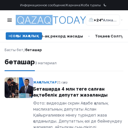
Информационное сообщение
Жарнама
Жоба туралы
+24°
Алматы
ші буыны бірінші күні-ақ рекорд жасады
•
Тоқаев Солтүстік
СОҢҒЫ ЖАҢАЛЫҚ
Басты бет
/
беташар
беташар
3 материал
ЖАҢАЛЫҚТАР
21 сәуір
Беташарда 4 млн теңге салған
ақтөбелік депутат жазаланды
Фото: видеодан скрин Ақтөбе қалалық
мәслихатының депутаты Аслан
Қайырғалиевке мінеу түріндегі жаза
қолданылды. Депутаттың өзі де бейнеүндеу
жариялап, айтылған сын-пікірді