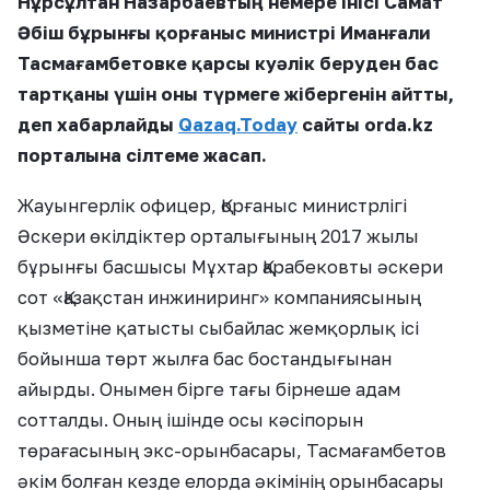
Нұрсұлтан
Назарбаевтың немере інісі Самат
Әбіш бұрынғы қорғаныс министрі Иманғали
Тасмағамбетовке қарсы куәлік беруден бас
тартқаны үшін оны түрмеге жібергенін айтты,
деп хабарлайды
Qazaq.Today
сайты orda.kz
порталына сілтеме жасап.
Жауынгерлік офицер, Қорғаныс министрлігі
Әскери өкілдіктер орталығының 2017 жылы
бұрынғы басшысы Мұхтар Қарабековты әскери
сот «Қазақстан инжиниринг» компаниясының
қызметіне қатысты сыбайлас жемқорлық ісі
бойынша төрт жылға бас бостандығынан
айырды. Онымен бірге тағы бірнеше адам
сотталды. Оның ішінде осы кәсіпорын
төрағасының экс-орынбасары, Тасмағамбетов
әкім болған кезде елорда әкімінің орынбасары