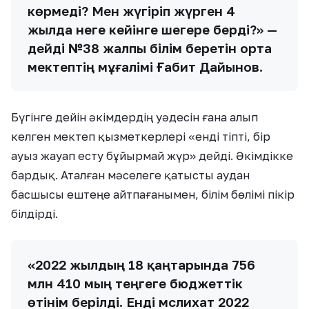
көрмеді? Мен жүгіріп жүрген 4
жылда неге кейінге шегере берді?» —
дейді №38 жалпы білім беретін орта
мектептің мұғалімі Ғабит Дайынов.
Бүгінге дейін әкімдердің уәдесін ғана алып
келген мектеп қызметкерлері «енді тіпті, бір
ауыз жауап есту бұйырмай жүр» дейді. Әкімдікке
бардық. Аталған мәселеге қатысты аудан
басшысы ештеңе айтпағанымен, білім бөлімі пікір
білдірді.
«2022 жылдың 18 қаңтарында 756
млн 410 мың теңгеге бюджеттік
өтінім берілді. Енді мәслихат 2022