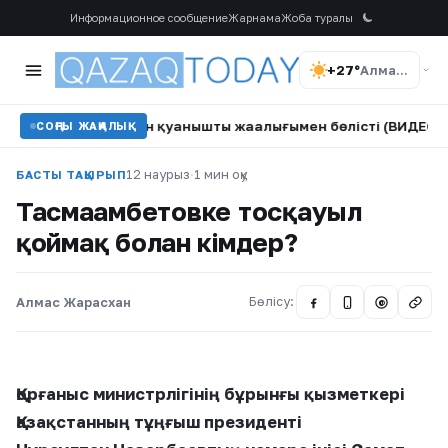
Информационное сообщение
Жарнама
Жоба туралы
+27°
Алматы
инара Сәтжан қуанышты жаңалығымен бөлісті (ВИДЕО)
•
Ай
СОҢҒЫ ЖАҢАЛЫҚ
12 наурыз
·
1 мин оқу
БАСТЫ ТАҚЫРЫП
Тасмағамбетовке тосқауыл
қоймақ болған кімдер?
Алмас Жарасхан
Бөлісу:
@
Қорғаныс министрлігінің бұрынғы қызметкері
Қазақстанның тұңғыш президенті