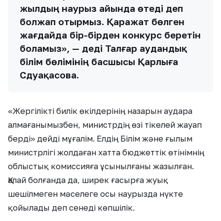
жылдың наурыз айында өтеді деп
болжап отырмыз. Қаражат бөлген
жағдайда бір-бірден конкурс беретін
боламыз», — деді Талғар аудандық
білім бөлімінің басшысы Қарлыға
Сәдуақасова.
«Жергілікті билік өкілдерінің назарын аудара
алмағанымызбен, министрдің өзі тікелей жауап
берді» дейді мұғалім. Елдің Білім және ғылым
министрлігі жолдаған хатта бюджеттік өтінімнің
облыстық комиссияға ұсынылғаны жазылған.
Қалай болғанда да, ширек ғасырға жуық
шешілмеген мәселеге осы наурызда нүкте
қойылады деп сенеді көпшілік.