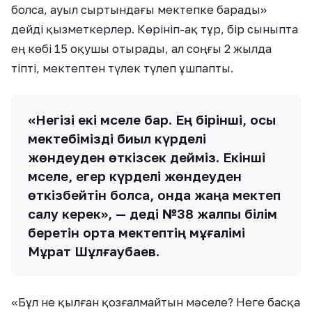
болса, ауыл сыртындағы мектепке барады»
дейді қызметкерлер. Көрініп-ақ тұр, бір сыныпта
ең көбі 15 оқушы отырады, ал соңғы 2 жылда
тіпті, мектептен түлек түлеп ұшпапты.
«Негізі екі мәселе бар. Ең бірінші, осы
мектебімізді биыл күрделі
жөндеуден өткізсек дейміз. Екінші
мәселе, егер күрделі жөндеуден
өткізбейтін болса, онда жаңа мектеп
салу керек», — деді №38 жалпы білім
беретін орта мектептің мұғалімі
Мұрат Шұлғаубаев.
«Бұл не қылған қозғалмайтын мәселе? Неге басқа