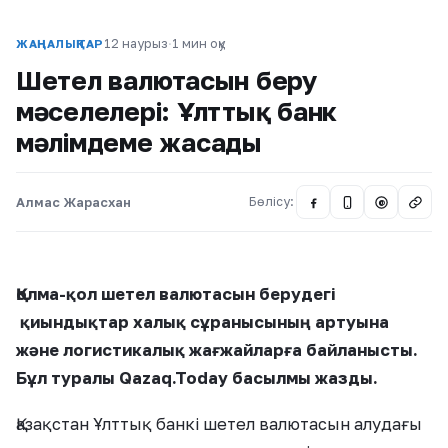
12 наурыз
·
1 мин оқу
ЖАҢАЛЫҚТАР
Шетел валютасын беру
мәселелері: Ұлттық банк
мәлімдеме жасады
Алмас Жарасхан
Бөлісу:
@
Қолма-қол шетел валютасын берудегі
қиындықтар халық сұранысының артуына
және логистикалық жағжайларға байланысты.
Бұл туралы Qazaq.Today басылмы жазды.
Қазақстан Ұлттық банкі шетел валютасын алудағы