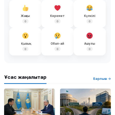
Жақсы
Керемет
Күлкілі
0
0
0
Қызық
Обал-ай
Ашулы
0
0
0
Ұқсас жаңалықтар
Барлығы →