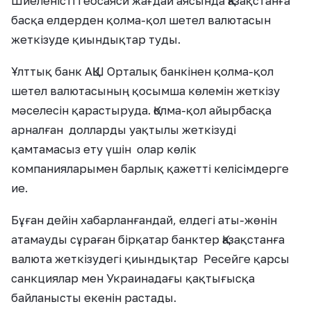
Шиеленісті геосаяси жағдай аясында Қазақстанға
басқа елдерден қолма-қол шетел валютасын
жеткізуде қиындықтар туды.
Ұлттық банк АҚШ Орталық банкінен қолма-қол
шетел валютасының қосымша көлемін жеткізу
мәселесін қарастыруда. Қолма-қол айырбасқа
арналған долларды уақтылы жеткізуді
қамтамасыз ету үшін олар көлік
компанияларымен барлық қажетті келісімдерге
ие.
Бұған дейін хабарланғандай, елдегі аты-жөнін
атамауды сұраған бірқатар банктер Қазақстанға
валюта жеткізудегі қиындықтар Ресейге қарсы
санкциялар мен Украинадағы қақтығысқа
байланысты екенін растады.