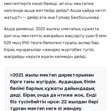
мектептерге көңіл бөледі, ал осы мектепке
келгенде ақша жетпейді дейді? Ақша қайда кетіп
жатыр?» — дейді ата-ана Гүлнар Бекбосынова.
Ақша демекші, 2020 жылғы сметалық құжатта
дәл осы мектептің жағдайын жақсарту үшін 8 млн
626 мың 950 теңге бөлінгені туралы ақпар бар.
Бірақ мұндағылар «жөндеу жүргізбек түгілі,
жағдайды көруге ешкім келмеді» дейді.
«2021 жылы мектеп директорымен
бірге тағы жүгірдік. Аудандық білім
бөлімі барлық құжаты дайындадық
деді. Бірақ онда да нәтиже жоқ. Енді
біз түсінбейтін нәрсе: 22 жылдан бері
тұрған мектеп неге әлі жөндеу