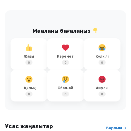
Мақаланы бағалаңыз
Жақсы
Керемет
Күлкілі
0
0
0
Қызық
Обал-ай
Ашулы
0
0
0
Ұқсас жаңалықтар
Барлығы →