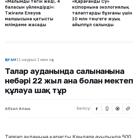
«Малымды тегін жеді, 4
«Қарағанды Су»
баласын үйлендірді»:
кәсіпорнына экологиялық
Тәжіғали Елеуов
талаптарды бұзғаны үшін
малшысына қатысты
10 млн теңгеге жуық
мәлімдеме жасады
айыппұл салынды
11 наурыз
·
1 мин оқу
ҚОҒАМ
Талғар ауданында салынғанына
небәрі 22 жыл ғана болған мектеп
құлауға шақ тұр
Абзал Алаш
Бөлісу:
@
Талғар ауданына қарасты Кеңдала ауылында 500