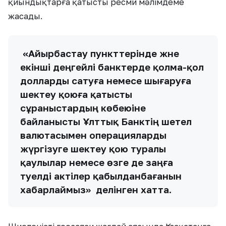
қиындықтарға қатысты ресми мәлімдеме
жасады.
«Айырбастау пункттерінде және
екінші деңгейлі банктерде қолма-қол
долларды сатуға немесе шығаруға
шектеу қоюға қатысты
сұраныстардың көбеюіне
байланысты Ұлттық Банктің шетел
валютасымен операцияларды
жүргізуге шектеу қою туралы
қаулылар немесе өзге де заңға
тәуелді актілер қабылданбағанын
хабарлаймыз» делінген хатта.