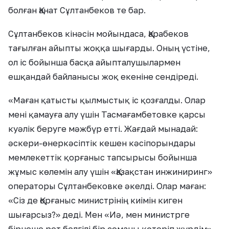
болған Қанат Сұлтанбеков те бар.
Сұлтанбеков кінәсін мойындаса, Қарабеков
тағылған айыпты жоққа шығарды. Оның үстіне,
ол іс бойынша басқа айыпталушылармен
ешқандай байланысы жоқ екеніне сендіреді.
«Маған қатысты қылмыстық іс қозғалды. Олар
мені қамауға алу үшін Тасмағамбетовке қарсы
куәлік беруге мәжбүр етті. Жағдай мынадай:
әскери-өнеркәсіптік кешен кәсіпорындары
мемлекеттік қорғаныс тапсырысы бойынша
жұмыс көлемін алу үшін «Қазақстан инжиниринг»
операторы Сұлтанбековке әкелді. Олар маған:
«Сіз де Қорғаныс министрінің киімін киген
шығарсыз?» деді. Мен «Иә, мен министрге