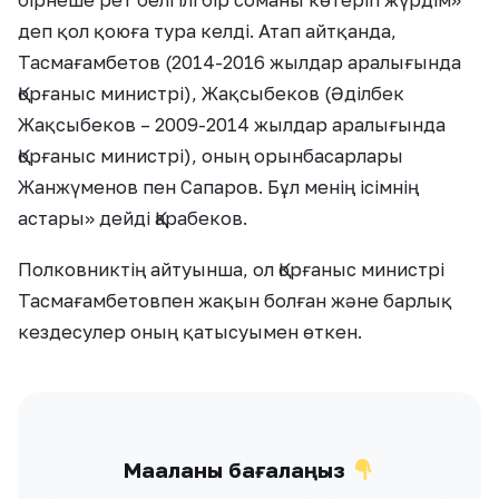
бірнеше рет белгілі бір соманы көтеріп жүрдім»
деп қол қоюға тура келді. Атап айтқанда,
Тасмағамбетов (2014-2016 жылдар аралығында
Қорғаныс министрі), Жақсыбеков (Әділбек
Жақсыбеков – 2009-2014 жылдар аралығында
Қорғаныс министрі), оның орынбасарлары
Жанжүменов пен Сапаров. Бұл менің ісімнің
астары» дейді Қарабеков.
Полковниктің айтуынша, ол Қорғаныс министрі
Тасмағамбетовпен жақын болған және барлық
кездесулер оның қатысуымен өткен.
Мақаланы бағалаңыз