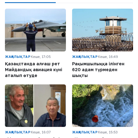
ЖАҢАЛЫҚТАР
Кеше, 17:05
ЖАҢАЛЫҚТАР
Кеше, 16:49
Қазақстанда алғаш рет
Рақымшылыққа ілінген
Майдандық авиация күні
620 адам түрмеден
аталып өтуде
шықты
ЖАҢАЛЫҚТАР
Кеше, 16:07
ЖАҢАЛЫҚТАР
Кеше, 15:53