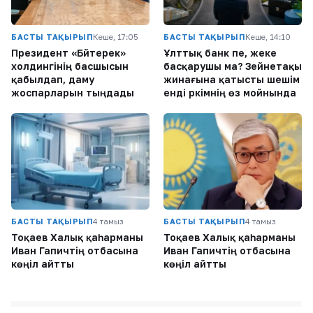
БАСТЫ ТАҚЫРЫП
Кеше, 17:05
БАСТЫ ТАҚЫРЫП
Кеше, 14:10
Президент «Бәйтерек»
Ұлттық банк пе, жеке
холдингінің басшысын
басқарушы ма? Зейнетақы
қабылдап, даму
жинағына қатысты шешім
жоспарларын тыңдады
енді әркімнің өз мойнында
БАСТЫ ТАҚЫРЫП
4 тамыз
БАСТЫ ТАҚЫРЫП
4 тамыз
Тоқаев Халық қаһарманы
Тоқаев Халық қаһарманы
Иван Гапичтің отбасына
Иван Гапичтің отбасына
көңіл айтты
көңіл айтты