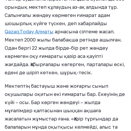
орындық мектеп құлаудың аз-ақ алдында тұр.
Салынғалы жөндеу көрмеген ғимарат адам
шошырлық күйге түскен, деп хабарлайды
Qazaq.Today Алматы
арнасына сілтеме жасап.
Мектеп 2000 жылы балабақша ретінде ашылған.
Одан бергі 22 жылда бірде-бір рет жөндеу
көрмеген оқу ғимараты қазір аса қауіпті
жағдайда. Қабырғалары көгерген, парталары ескі,
едені де шіріп кеткен, шұрық-тесік.
Мектептің бастауыш және жоғарғы сынып
оқушылары оқитын екі ғимараты бар. Екеуінің де
күйі – осы. Бар көрген жөндеуі – жылда
мұғалімдер қалтасынан шыққан ақшаға
жасалатын жұмыстар ғана. «Қазір тұрғындар да
балаларын мұнда оқытқысы келмейді, алыс та