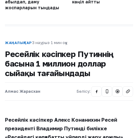
қабылдап, даму
көңіл айтты
жоспарларын тыңдады
3 наурыз
·
1 мин оқу
ЖАҢАЛЫҚТАР
Ресейлік кәсіпкер Путиннің
басына 1 миллион доллар
сыйақы тағайындады
Алмас Жарасхан
Бөлісу:
@
Ресейлік кәсіпкер Алекс Конанихин Ресей
президенті Владимир Путинді билікке
«Ресейдегі көпқабатты үйлерді жару арқылы»