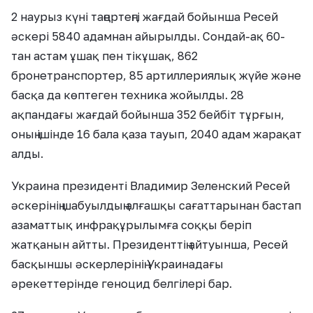
2 наурыз күні таңертеңгі жағдай бойынша Ресей
әскері 5840 адамнан айырылды. Сондай-ақ 60-
тан астам ұшақ пен тікұшақ, 862
бронетранспортер, 85 артиллериялық жүйе және
басқа да көптеген техника жойылды. 28
ақпандағы жағдай бойынша 352 бейбіт тұрғын,
оның ішінде 16 бала қаза тауып, 2040 адам жарақат
алды.
Украина президенті Владимир Зеленский Ресей
әскерінің шабуылдың алғашқы сағаттарынан бастап
азаматтық инфрақұрылымға соққы беріп
жатқанын айтты. Президенттің айтуынша, Ресей
басқыншы әскерлерінің Украинадағы
әрекеттерінде геноцид белгілері бар.