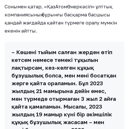
Сонымен қатар, «ҚазАтомӨнеркәсіп» ұлттық
компаниясының бұрынғы басқарма басшысы
қандай жағдайда қайтан түрмеге оралу мүмкін
екенін айтты.
– Көшені тыйым салған жерден өтіп
кетсем немесе темекі тұқылын
лақтырсам, кез-келген құқық
бұзушылық болса, мен мені босатқан
жерге қайта ораламын. Бұл 2023
жылдың 21 мамырына дейін емес,
мен түрмеде отырмаған 3 жыл 2 айға
қайта қамаламын. Мысалы, 2023
жылдың 19 мамыр күні бір әкімшілік
құқық бұзушылық жасасам – мен