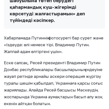
шабуылына төтеп берудегі
қаһармандық күш-жігерімді
көрсетуді жалғастырамын» деп
түйіндеді кәсіпкер.
Хабарламада Путиннің фотосуреті бар сурет және
«Іздеуде: өлі немесе тірі. Владимир Путин.
Жаппай адам өлтіргені үшін».
Еске салсақ, Ресей президенті Владимир Путин
Донбас республикалары басшыларының үндеуіне
жауап ретінде арнайы әскери операция жүргізу
туралы шешім қабылдап, Украинаға қарсы соғыс
жариялады. Алайда Ресей басшысы Мәскеудің
жоспарында Украина аумақтарын басып алу жоқ
екенін айтқан болатын.