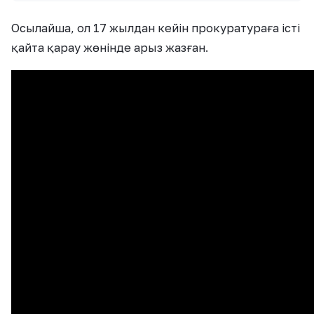
Осылайша, ол 17 жылдан кейін прокуратураға істі
қайта қарау жөнінде арыз жазған.