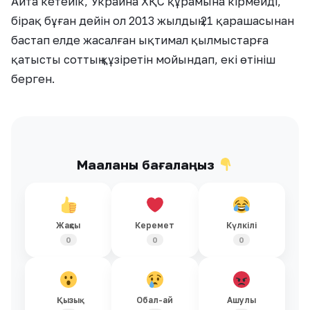
Айта кетейік, Украина ХҚС құрамына кірмейді,
бірақ бұған дейін ол 2013 жылдың 21 қарашасынан
бастап елде жасалған ықтимал қылмыстарға
қатысты соттың құзіретін мойындап, екі өтініш
берген.
Мақаланы бағалаңыз
Жақсы
Керемет
Күлкілі
0
0
0
Қызық
Обал-ай
Ашулы