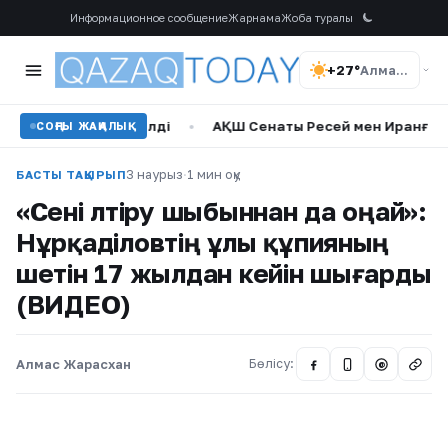
Информационное сообщение
Жарнама
Жоба туралы
+27°
Алматы
шығын әкелді
•
АҚШ Сенаты Ресей мен Иранға қарсы жаңа 
СОҢҒЫ ЖАҢАЛЫҚ
3 наурыз
·
1 мин оқу
БАСТЫ ТАҚЫРЫП
«Сені өлтіру шыбыннан да оңай»:
Нұрқаділовтің ұлы құпияның
шетін 17 жылдан кейін шығарды
(ВИДЕО)
Алмас Жарасхан
Бөлісу:
@