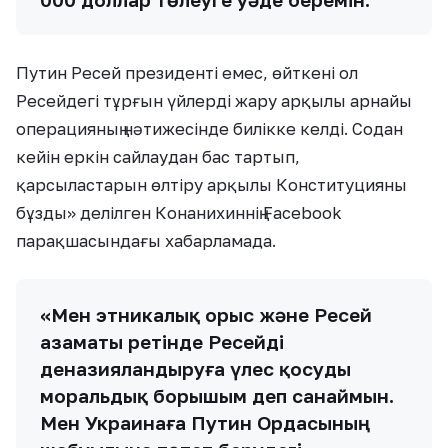
Путин Ресей президенті емес, өйткені ол
Ресейдегі тұрғын үйлерді жару арқылы арнайы
операцияның нәтижесінде билікке келді. Содан
кейін еркін сайлаудан бас тартып,
қарсыластарын өлтіру арқылы Конституцияны
бұзды» делілген Конанихиннің Facebook
парақшасындағы хабарламада.
«Мен этникалық орыс және Ресей
азаматы ретінде Ресейді
деназияландыруға үлес қосуды
моральдық борышым деп санаймын.
Мен Украинаға Путин Ордасының