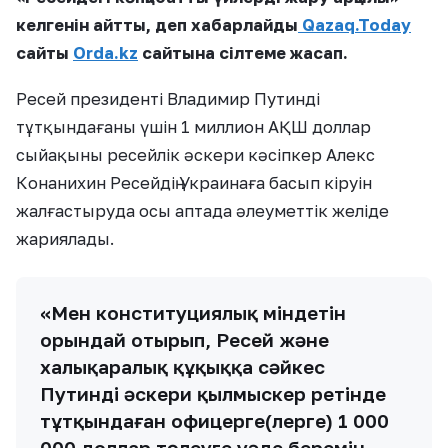
келгенін айтты, деп хабарлайды
Qazaq.Today
сайты
Orda.kz
сайтына сілтеме жасап.
Ресей президенті Владимир Путинді
тұтқындағаны үшін 1 миллион АҚШ доллар
сыйақыны ресейлік әскери кәсіпкер Алекс
Конанихин Ресейдің Украинаға басып кіруін
жалғастыруда осы аптада әлеуметтік желіде
жариялады.
«Мен конституциялық міндетін
орындай отырып, Ресей және
халықаралық құқыққа сәйкес
Путинді әскери қылмыскер ретінде
тұтқындаған офицерге(лерге) 1 000
000 доллар төлеуге уәде беремін.