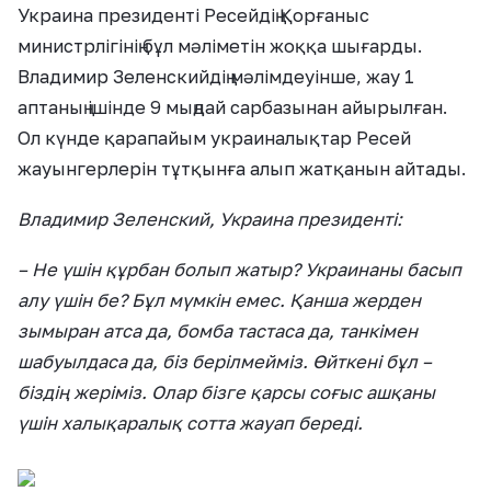
Украина президенті Ресейдің Қорғаныс
министрлігінің бұл мәліметін жоққа шығарды.
Владимир Зеленскийдің мәлімдеуінше, жау 1
аптаның ішінде 9 мыңдай сарбазынан айырылған.
Ол күнде қарапайым украиналықтар Ресей
жауынгерлерін тұтқынға алып жатқанын айтады.
Владимир Зеленский, Украина президенті:
– Не үшін құрбан болып жатыр? Украинаны басып
алу үшін бе? Бұл мүмкін емес. Қанша жерден
зымыран атса да, бомба тастаса да, танкімен
шабуылдаса да, біз берілмейміз. Өйткені бұл –
біздің жеріміз. Олар бізге қарсы соғыс ашқаны
үшін халықаралық сотта жауап береді.