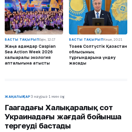
БАСТЫ ТАҚЫРЫП
Бүгін, 12:17
БАСТЫ ТАҚЫРЫП
Кеше, 20:21
Жаңа адамдар Caspian
Тоқаев Солтүстік Қазақстан
Sea Action Week 2026
облысының
халықаралық экология
тұрғындарына үндеу
апталығына қатысты
жасады
3 наурыз
·
1 мин оқу
ЖАҢАЛЫҚТАР
Гаагадағы Халықаралық сот
Украинадағы жағдай бойынша
тергеуді бастады