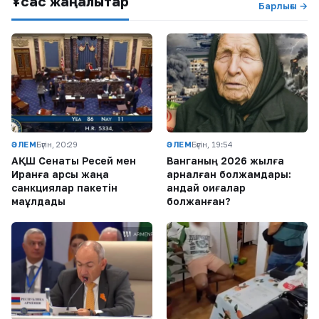
Ұқсас жаңалықтар
Барлығы →
ӘЛЕМ
Бүгін, 20:29
ӘЛЕМ
Бүгін, 19:54
АҚШ Сенаты Ресей мен
Ванганың 2026 жылға
Иранға қарсы жаңа
арналған болжамдары:
санкциялар пакетін
қандай оқиғалар
мақұлдады
болжанған?