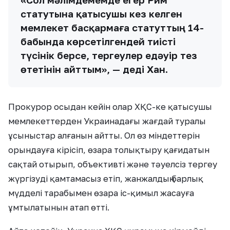
статутына қатысушы кез келген
мемлекет басқармаға статуттың 14-
бабында көрсетілгендей тиісті
түсінік берсе, тергеулер едәуір тез
өтетінін айттым», — деді Хан.
Прокурор осыдан кейін олар ХҚС-ке қатысушы
мемлекеттерден Украинадағы жағдай туралы
ұсыныстар алғанын айтты. Ол өз міндеттерін
орындауға кірісіп, өзара толықтыру қағидатын
сақтай отырып, объективті және тәуелсіз тергеу
жүргізуді қамтамасыз етіп, жанжалдың барлық
мүдделі тарабымен өзара іс-қимыл жасауға
ұмтылатынын атап өтті.