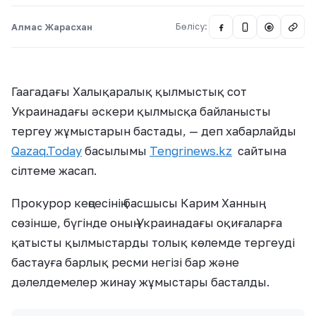
Алмас Жарасхан
Бөлісу:
@
Гаагадағы Халықаралық қылмыстық сот
Украинадағы әскери қылмысқа байланысты
тергеу жұмыстарын бастады, — деп хабарлайды
Qazaq.Today
басылымы
Tengrinews.kz
сайтына
сілтеме жасап.
Прокурор кеңсесінің басшысы Карим Ханның
сөзінше, бүгінде оның Украинадағы оқиғаларға
қатысты қылмыстарды толық көлемде тергеуді
бастауға барлық ресми негізі бар және
дәлелдемелер жинау жұмыстары басталды.