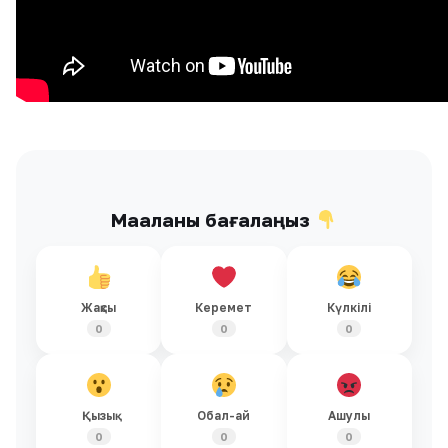
Мақаланы бағалаңыз
Жақсы
Керемет
Күлкілі
0
0
0
Қызық
Обал-ай
Ашулы
0
0
0