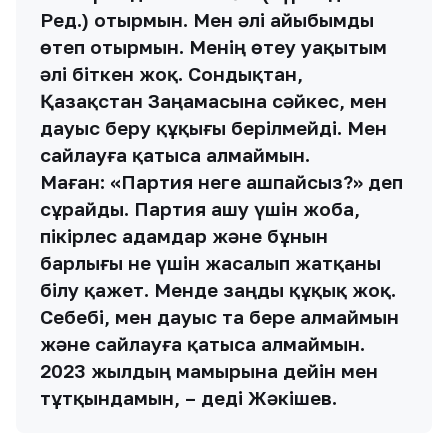
Ред.) отырмын. Мен әлі айыбымды
өтеп отырмын. Менің өтеу уақытым
әлі біткен жоқ. Сондықтан,
Қазақстан Заңамасына сәйкес, мен
дауыс беру құқығы берілмейді. Мен
сайлауға қатыса алмаймын.
Маған: «Партия неге ашпайсыз?» деп
сұрайды. Партия ашу үшін жоба,
пікірлес адамдар және бұнын
барлығы не үшін жасалып жатқаны
білу қажет. Менде заңды құқық жоқ.
Себебі, мен дауыс та бере алмаймын
және сайлауға қатыса алмаймын.
2023 жылдың мамырына дейін мен
тұтқындамын, – деді Жәкішев.