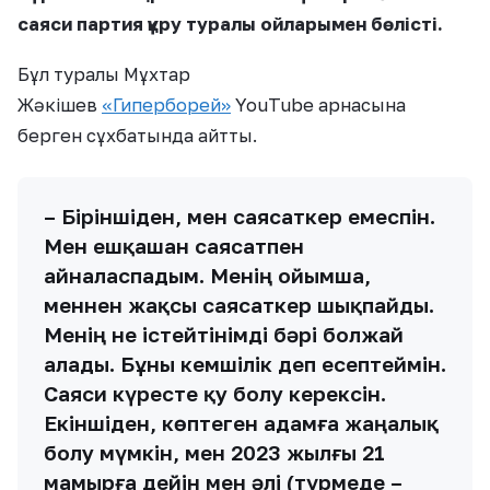
саяси партия құру туралы ойларымен бөлісті.
Бұл туралы Мұхтар
Жәкішев
«Гиперборей»
YouTube арнасына
берген сұхбатында айтты.
– Біріншіден, мен саясаткер емеспін.
Мен ешқашан саясатпен
айналаспадым. Менің ойымша,
меннен жақсы саясаткер шықпайды.
Менің не істейтінімді бәрі болжай
алады. Бұны кемшілік деп есептеймін.
Саяси күресте қу болу керексін.
Екіншіден, көптеген адамға жаңалық
болу мүмкін, мен 2023 жылғы 21
мамырға дейін мен әлі (түрмеде –