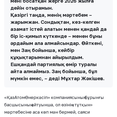
мені босатқан жерге 2026 жылға
дейін отырамын.
Қазіргі таңда, менің мәртебем –
жарымжан. Сондықтан, кез-келген
азамат істей алатын менен қандай да
бір іс-қимыл күткенде – менен бұны
әрдайым ала алмайсындар. Өйткені,
мен Заң бойынша, кейбір
құқықтарымнан айырылдым.
Ешқандай партиялық өмір туралы
айта алмаймыз. Заң бойынша, бұл
мүмкін емес, – деді Мұхтар Жәкішев.
«ҚазАтомӨнеркәсіп» компаниясының бұрынғы
басшысының айтуынша, ол өзінің «тұтқын»
мәртебесіне аса көп мән бермей, саяси