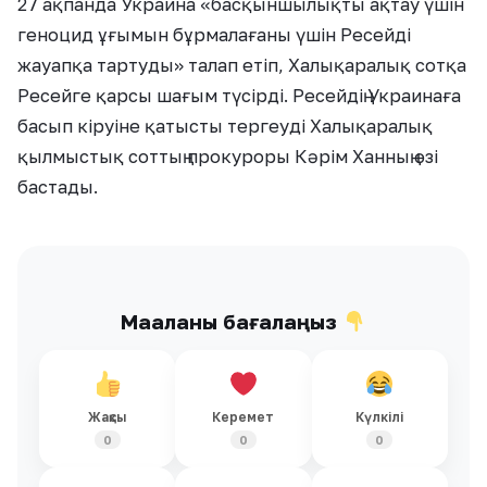
27 ақпанда Украина «басқыншылықты ақтау үшін
геноцид ұғымын бұрмалағаны үшін Ресейді
жауапқа тартуды» талап етіп, Халықаралық сотқа
Ресейге қарсы шағым түсірді. Ресейдің Украинаға
басып кіруіне қатысты тергеуді Халықаралық
қылмыстық соттың прокуроры Кәрім Ханның өзі
бастады.
Мақаланы бағалаңыз
Жақсы
Керемет
Күлкілі
0
0
0