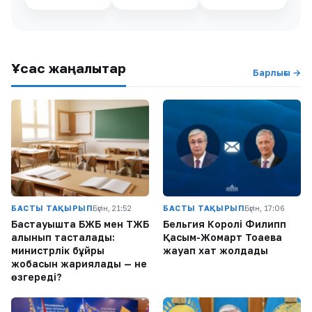
Ұқсас жаңалықтар
Барлығы →
БАСТЫ ТАҚЫРЫП
Бүгін, 21:52
БАСТЫ ТАҚЫРЫП
Бүгін, 17:06
Бастауышта БЖБ мен ТЖБ
Бельгия Королі Филипп
алынып тасталады:
Қасым-Жомарт Тоқаевқа
министрлік бұйрық
жауап хат жолдады
жобасын жариялады — не
өзгереді?