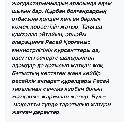
жолдастарымыздың арасында адам
шығын бар. Құрбан болғандардың
отбасына қолдан келген барлық
көмек көрсетіліп жатыр. Тағы да
қайталап айтайын, арнайы
операцияға Ресей Қорғаныс
министрлігінің курсанттары да,
әдеттегі әскерге шақырылған
адамдар да қатысып жатқан жоқ.
Батыстың көптеген және кейбір
ресейлік ақпарат құралдары Ресей
тарапынан сансыз құрбан болып
жатқанын жариялап жатыр. Бұл –
мақсатты түрде таратылып жатқан
жалған деректер.