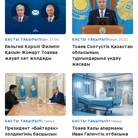
БАСТЫ ТАҚЫРЫП
Бүгін, 17:06
БАСТЫ ТАҚЫРЫП
Кеше, 20:21
Бельгия Королі Филипп
Тоқаев Солтүстік Қазақстан
Қасым-Жомарт Тоқаевқа
облысының
жауап хат жолдады
тұрғындарына үндеу
жасады
БАСТЫ ТАҚЫРЫП
5 тамыз
БАСТЫ ТАҚЫРЫП
4 тамыз
Президент «Бәйтерек»
Тоқаев Халық қаһарманы
холдингінің басшысын
Иван Гапичтің отбасына