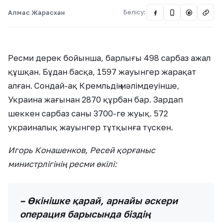
Алмас Жарасхан
Бөлісу:
@
Ресми дерек бойынша, барлығы 498 сарбаз ажал
құшқан. Бұдан басқа, 1597 жауынгер жарақат
алған. Сондай-ақ Кремльдің мәлімдеуінше,
Украина жағынан 2870 құрбан бар. Зардап
шеккен сарбаз саны 3700-ге жуық. 572
украиналық жауынгер тұтқынға түскен.
Игорь Конашенков, Ресей қорғаныс
министрлігінің ресми өкілі:
– Өкінішке қарай, арнайы әскери
операция барысында біздің