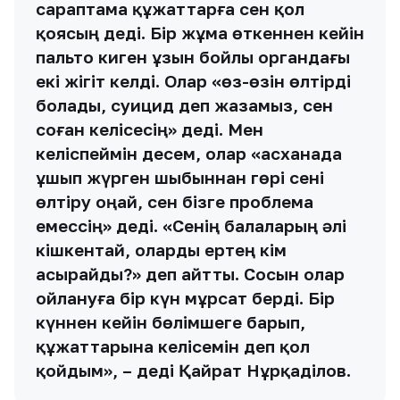
сараптама құжаттарға сен қол
қоясың деді. Бір жұма өткеннен кейін
пальто киген ұзын бойлы органдағы
екі жігіт келді. Олар «өз-өзін өлтірді
болады, суицид деп жазамыз, сен
соған келісесің» деді. Мен
келіспеймін десем, олар «асханада
ұшып жүрген шыбыннан гөрі сені
өлтіру оңай, сен бізге проблема
емессің» деді. «Сенің балаларың әлі
кішкентай, оларды ертең кім
асырайды?» деп айтты. Сосын олар
ойлануға бір күн мұрсат берді. Бір
күннен кейін бөлімшеге барып,
құжаттарына келісемін деп қол
қойдым», – деді Қайрат Нұрқаділов.