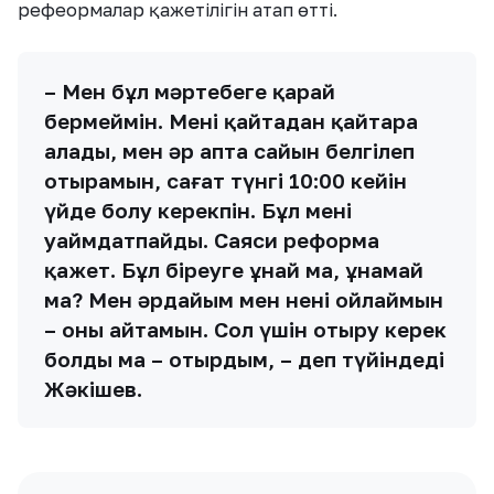
рефеормалар қажетілігін атап өтті.
– Мен бұл мәртебеге қарай
бермеймін. Мені қайтадан қайтара
алады, мен әр апта сайын белгілеп
отырамын, сағат түнгі 10:00 кейін
үйде болу керекпін. Бұл мені
уаймдатпайды. Саяси реформа
қажет. Бұл біреуге ұнай ма, ұнамай
ма? Мен әрдайым мен нені ойлаймын
– оны айтамын. Сол үшін отыру керек
болды ма – отырдым, – деп түйіндеді
Жәкішев.