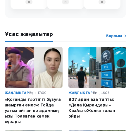
0
0
0
Ұқсас жаңалықтар
Барлығы →
ЖАҢАЛЫҚТАР
Бүгін, 17:00
ЖАҢАЛЫҚТАР
Бүгін, 16:26
«Қоғамдық тәртіпті бұзуға
807 адам қаза тапты:
шақырған емес»: Тойда
«Дала Қырандары»
уағыз айтқан ер адамның
ҚазАвтоЖолға талап
қызы Тоқаевтан көмек
қойды
сұрады