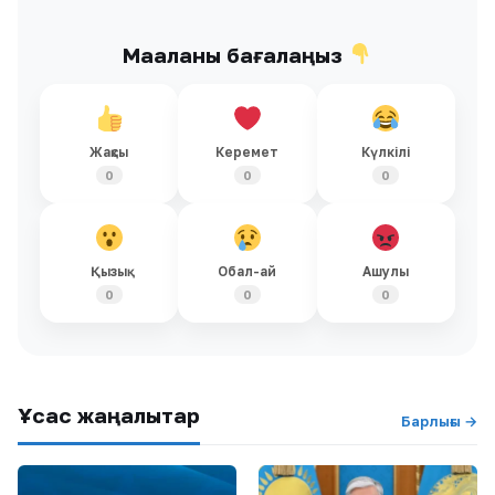
Мақаланы бағалаңыз
Жақсы
Керемет
Күлкілі
0
0
0
Қызық
Обал-ай
Ашулы
0
0
0
Ұқсас жаңалықтар
Барлығы →