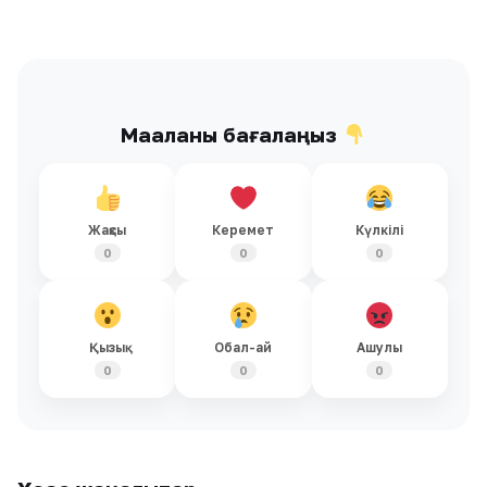
Мақаланы бағалаңыз
Жақсы
Керемет
Күлкілі
0
0
0
Қызық
Обал-ай
Ашулы
0
0
0