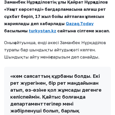
Заманбек Нұрқаділовтің ұлы Қайрат Нұрқаділов
«Уақыт көрсетеді» бағдарламасына алғаш рет
сұхбат беріп, 17 жыл бойы айтпаған құпиясын
жариялады деп хабарлады
Qazaq.Today
басылымы
turkystan.kz
сайтына сілтеме жасап.
Оның айтуынша, енді әкесі Заманбек Нұрқаділов
туралы бар шындықты айтудың сәті келген.
Шындықты айту менің парызым деп санайды.
«Әкем саясаттың құрбаны болды. Екі
рет жүрегінен, бір рет маңдайынан
атып, өз-өзіне қол жұмсады дегенге
келіспеймін. Қайтыс болғанда
департаменттегілер мені
жәбірленуші болып, барлық