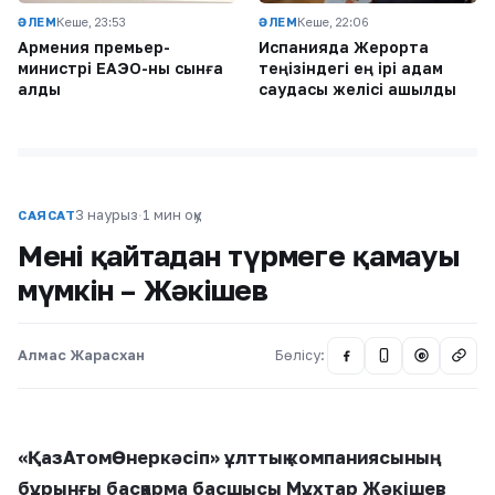
ӘЛЕМ
Кеше, 23:53
ӘЛЕМ
Кеше, 22:06
Армения премьер-
Испанияда Жерорта
министрі ЕАЭО-ны сынға
теңізіндегі ең ірі адам
алды
саудасы желісі ашылды
3 наурыз
·
1 мин оқу
САЯСАТ
Мені қайтадан түрмеге қамауы
мүмкін – Жәкішев
Алмас Жарасхан
Бөлісу:
@
«ҚазАтомӨнеркәсіп» ұлттық компаниясының
бұрынғы басқарма басшысы Мұхтар Жәкішев