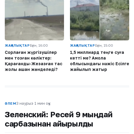
ЖАҢАЛЫҚТАР
Бүгін, 16:00
ЖАҢАЛЫҚТАР
Бүгін, 15:00
Сорлаған жүргізушілер
1,5 миллиард теңге суға
мен тозған көліктер:
кетті ме? Ақмола
Қарағанды-Жезқазған тас
облысындағы нәжіс Есілге
жолы қашан жөнделеді?
жайылып жатыр
3 наурыз
·
1 мин оқу
ӘЛЕМ
Зеленский: Ресей 9 мыңдай
сарбазынан айырылды