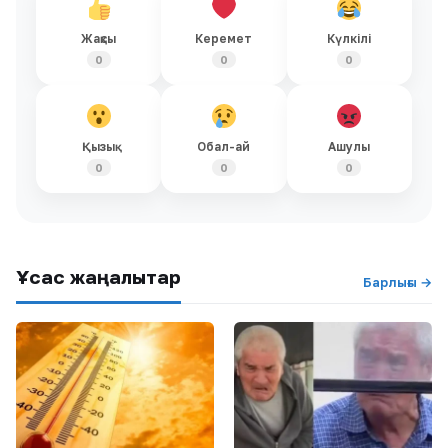
Жақсы
Керемет
Күлкілі
0
0
0
Қызық
Обал-ай
Ашулы
0
0
0
Ұқсас жаңалықтар
Барлығы →