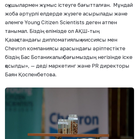
оқушылармен жұмыс істеуге бағытталған. Мұндай
жоба әртүрлі елдерде жүзеге асырылады және
әлемге Young Citizen Scientists деген атпен
танымал. Біздің елімізде ол АҚШ-тың
Қазақстандағы дипломатиялық миссиясы мен
Chevron компаниясы арасындағы әріптестікте
біздің Бас Ботаникалық ба
ғымыздың негізінде іске
қосылды
»
, — деді
маркетинг және PR директоры
Баян
Қоспенбетова.