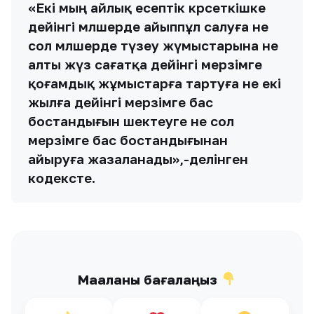
«Екі мың айлық есептiк көрсеткiшке
дейiнгi мөлшерде айыппұл салуға не
сол мөлшерде түзеу жүмыстарына не
алты жүз сағатқа дейінгі мерзімге
қоғамдық жұмыстарға тартуға не екі
жылға дейінгі мерзімге бас
бостандығын шектеуге не сол
мерзімге бас бостандығынан
айыруға жазаланады»,-делінген
кодексте.
Мақаланы бағалаңыз