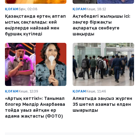
ҚОҒАМ
Бүгін, 02:08
ҚОҒАМ
Кеше, 18:12
Қазақстанда ертең аптап
Ақтөбедегі жылқышы ісі:
ыстық сақталады: кей
заңгер біржақты
өңірлерде найзағай мен
ақпаратқа сенбеуге
бұршақ күтіледі
шақырды
ҚОҒАМ
Кеше, 12:39
ҚОҒАМ
Кеше, 11:46
«Артық кеттік!»: Танымал
Алматыда заңсыз жүрген
блогер Мөлдір Анарбаева
35 шетел азаматы елден
тойда уағыз айтқан ер
шығарылды
адамға жақтасты (ФОТО)