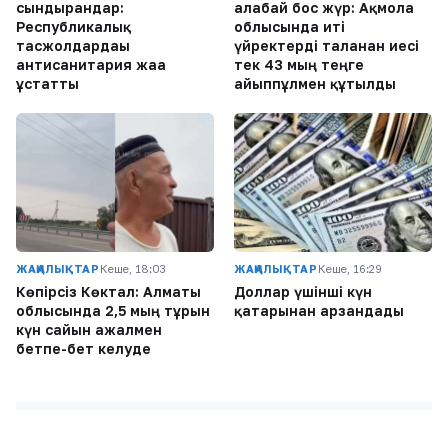
сындырғандар:
алабай бос жүр: Ақмола
Республикалық
облысында иті
тасжолдардағы
үйректерді таланған иесі
антисанитария жаға
тек 43 мың теңге
ұстатты
айыппұлмен құтылды
ЖАҢАЛЫҚТАР
Кеше, 18:03
ЖАҢАЛЫҚТАР
Кеше, 16:29
Көпірсіз Көктaл: Алматы
Доллар үшінші күн
облысында 2,5 мың тұрғын
қатарынан арзандады
күн сайын ажалмен
бетпе-бет келуде