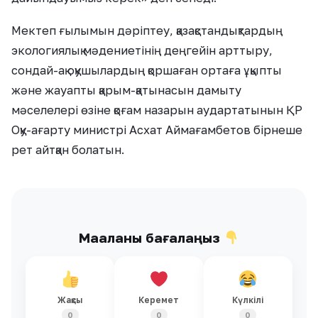
Мектеп ғылымын дәріптеу, қазақстандықтардың
экологиялық мәдениетінің деңгейін арттыру,
сондай-ақ оқушылардың қоршаған ортаға ұқыпты
және жауапты қарым-қатынасын дамыту
мәселелері өзіне қоғам назарын аудартатынын ҚР
Оқу-ағарту министрі Асхат Аймағамбетов бірнеше
рет айтқан болатын.
Мақаланы бағалаңыз
Жақсы
Керемет
Күлкілі
0
0
0