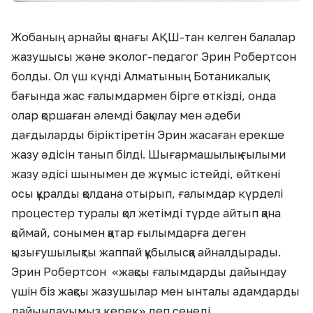
Жобаның арнайы қонағы АҚШ-тан келген балалар
жазушысы және эколог-педагог Эрин Робертсон
болды. Ол үш күнді Алматының Ботаникалық
бағында жас ғалымдармен бірге өткізді, онда
олар қоршаған әлемді бақылау мен әдеби
дағдыларды біріктіретін Эрин жасаған ерекше
жазу әдісін танып білді. Шығармашылық ғылыми
жазу әдісі шынымен де жұмыс істейді, өйткені
осы құралды қолдана отырып, ғалымдар күрделі
процестер туралы қол жетімді түрде айтып қана
қоймай, сонымен қатар ғылымдарға деген
қызығушылықты жаппай құбылысқа айналды
рады.
Эрин Робертсон
«
жақсы ғалымдарды дайындау
үшін біз жақсы жазушылар мен ынталы адамдарды
дайындауымыз керек
»
деп сенеді.