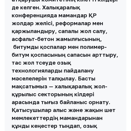
де келген. Халықаралық
конференцияда мамандар ҚР
жолдар желісі, реформалар мен
қаржыландыру, сапалы жол салу,
асфальт-бетон жамылғысының,
битумды қоспалар мен полимер-
битум қоспасының сапасын арттыру,
тас жол төсеуде озық
технологияларды пайдалану
мәселелерін талқылау. Басты
мақсатымыз — халықаралық жол-
құрылыс секторының өкілдері
арасында тығыз байланыс орнату.
Қатысушылар алыс және жақын шет
мемлекеттердің мамандарынан
құнды кеңестер тыңдап, озық