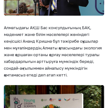
Алматыдағы АҚШ Бас консулдығының БАҚ,
мәдениет және білім мәселелері жөніндегі
кеңісшісі Ананд Кришна бұл тәжірибе оқушылар
мен мұғалімдердің Алматы қаласындағы экология
және қоршаған ортаны қорғау мәселелері туралы
хабардарлығын арттыруға мүмкіндік береді,
сондай-ақ ғылыммен айналысу мүмкіндігін
қамтамасыз етеді деп атап кетті.