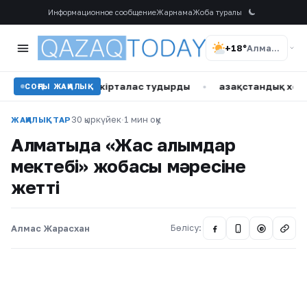
Информационное сообщение
Жарнама
Жоба туралы
+18°
Алматы
е пікірталас тудырды
•
Қазақстандық хоккейші Бұлбұл Қ
СОҢҒЫ ЖАҢАЛЫҚ
30 қыркүйек
·
1 мин оқу
ЖАҢАЛЫҚТАР
Алматыда «Жас ғалымдар
мектебі» жобасы мәресіне
жетті
Алмас Жарасхан
Бөлісу:
@