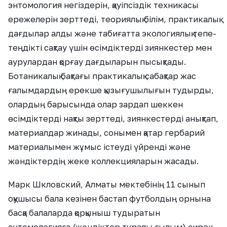
энтомология негіздерін, қауіпсіздік техникасы
ережелерін зерттеді, теориялық білім, практикалық
дағдылар алды және табиғатта экологиялық тепе-
теңдікті сақтау үшін өсімдіктерді зиянкестер мен
аурулардан қорғау дағдыларын пысықтады.
Ботаникалық бақтағы практикалық сабақтар жас
ғалымдардың ерекше қызығушылығын тудырды,
олардың барысында олар зардап шеккен
өсімдіктерді нақты зерттеді, зиянкестерді анықтап,
материалдар жинады, сонымен қатар гербарий
материалымен жұмыс істеуді үйренді және
жәндіктердің жеке коллекцияларын жасады.
Марк Шкловский, Алматы мектебінің 11 сынып
оқушысы бала кезінен бастап футболдың орнына
басқа балаларда қорқыныш тудыратын