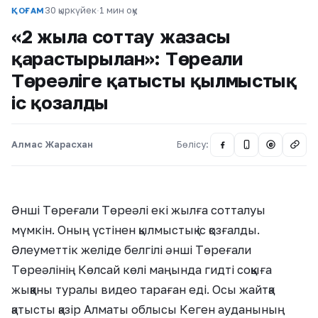
30 қыркүйек
·
1 мин оқу
ҚОҒАМ
«2 жылға соттау жазасы
қарастырылған»: Төреғали
Төреәліге қатысты қылмыстық
іс қозғалды
Алмас Жарасхан
Бөлісу:
@
Әнші Төреғали Төреәлі екі жылға сотталуы
мүмкін. Оның үстінен қылмыстық іс қозғалды.
Әлеуметтік желіде белгілі әнші Төреғали
Төреәлінің Көлсай көлі маңында гидті соққыға
жыққаны туралы видео тараған еді. Осы жайтқа
қатысты қазір Алматы облысы Кеген ауданының