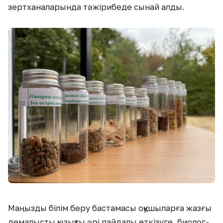
зертханаларында тәжірибеде сынай алды.
Маңызды білім беру бастамасы оқушыларға жазғы
демалысты қызықты әрі пайдалы өткізуге, биолог-