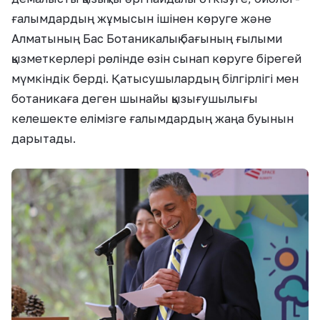
ғалымдардың жұмысын ішінен көруге және
Алматының Бас Ботаникалық бағының ғылыми
қызметкерлері рөлінде өзін сынап көруге бірегей
мүмкіндік берді. Қатысушылардың білгірлігі мен
ботаникаға деген шынайы қызығушылығы
келешекте елімізге ғалымдардың жаңа буынын
дарытады.