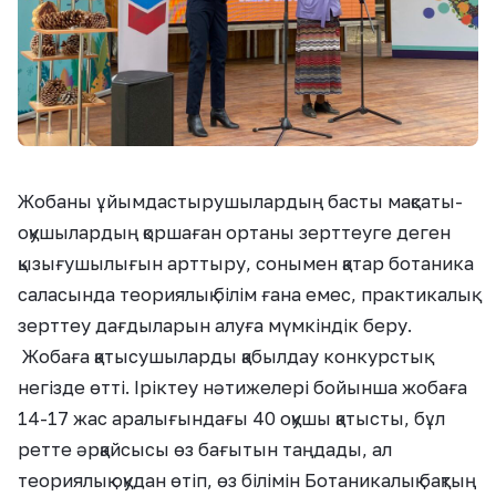
Жобаны ұйымдастырушылардың басты мақсаты-
оқушылардың қоршаған ортаны зерттеуге деген
қызығушылығын арттыру, сонымен қатар ботаника
саласында теориялық білім ғана емес, практикалық
зерттеу дағдыларын алуға мүмкіндік беру.
Жобаға қатысушыларды қабылдау конкурстық
негізде өтті. Іріктеу нәтижелері бойынша жобаға
14-17 жас аралығындағы 40 оқушы қатысты, бұл
ретте әрқайсысы өз бағытын таңдады, ал
теориялық оқудан өтіп, өз білімін Ботаникалық бақтың