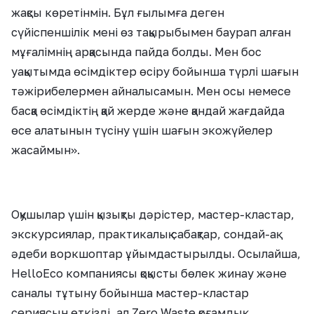
жақсы көретінмін. Бұл ғылымға деген
сүйіспеншілік мені өз тақырыбымен баурап алған
мұғалімнің арқасында пайда болды. Мен бос
уақытымда өсімдіктер өсіру бойынша түрлі шағын
тәжірибелермен айналысамын. Мен осы немесе
басқа өсімдіктің қай жерде және қандай жағдайда
өсе алатынын түсіну үшін шағын экожүйелер
жасаймын
»
.
Оқушылар үшін қызықты дәрістер, мастер-кластар,
экскурсиялар, практикалық сабақтар, сондай-ақ
әдеби воркшоптар ұйымдастырылды. Осылайша,
HelloEco компаниясы қоқысты бөлек жинау және
саналы тұтыну бойынша мастер-кластар
сериясын өткізді, ал Zero Waste қоғам
дық