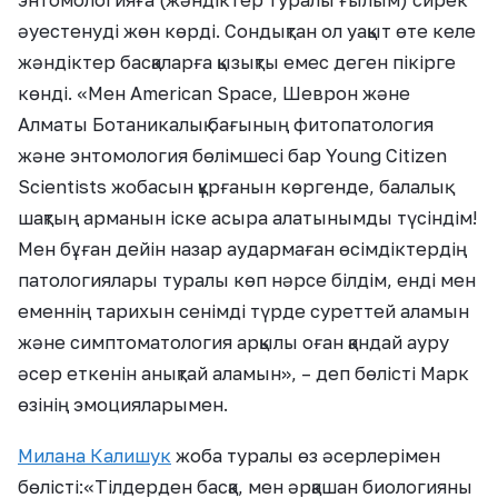
энтомологияға (жәндіктер туралы ғылым) сирек
әуестенуді жөн көрді. Сондықтан ол уақыт өте келе
жәндіктер басқаларға қыз
ықты емес деген пікірге
көнді.
«
Мен American Space, Шеврон және
Алматы Ботаникалық бағының фитопатология
және энтомология бөлімшесі бар Young Citizen
Scientists жобасын құрғанын көргенде, балалық
шақтың арманын іске асыра алатынымды түсіндім!
Мен бұған дейін назар аудармаған өсімдіктердің
патологиялары туралы көп нәрсе білдім, енді мен
еменнің тарихын сенімді түрде суреттей аламын
және симптоматология арқылы оған қандай ауру
әсер еткенін анықтай аламын
»
, – деп бөлісті Марк
өзінің эмоцияларымен.
Милана Калишук
жоба туралы өз әсерлерімен
бөлісті:
«
Тілдерден басқа, мен әрқашан биологияны