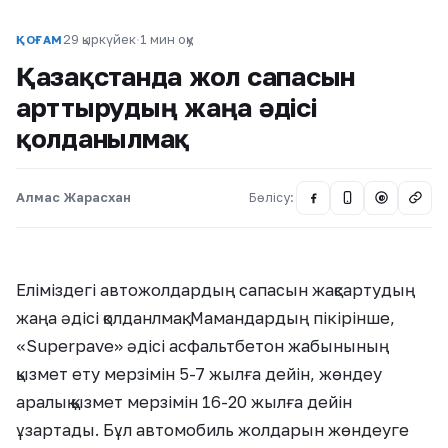
29 қыркүйек
·
1 мин оқу
ҚОҒАМ
Қазақстанда жол сапасын
арттырудың жаңа әдісі
қолданылмақ
Алмас Жарасхан
Бөлісу:
@
Еліміздегі автожолдардың сапасын жақсартудың
жаңа әдісі қолданлмақ. Мамандардың пікірінше,
«Superpave» әдісі асфальтбетон жабынының
қызмет ету мерзімін 5-7 жылға дейін, жөндеу
аралық қызмет мерзімін 16-20 жылға дейін
ұзартады. Бұл автомобиль жолдарын жөндеуге