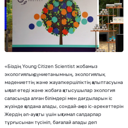
«
Біздің Young Citizen Scientist жобамыз
экологиялық дүниетанымның, экологиялық
мәдениеттің және жауапкершіліктің қалыптасуына
ықпал етеді және жобаға қатысушылар экология
саласында алған білімдері мен дағдыларын іс
жүзінде қолдана алады, сондай-ақ өз іс-әрекеттерін
Жердің әл-ауқаты үшін ықтимал салдарлар
тұрғысынан түсініп, бағалай алады деп