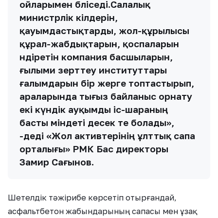
ойларымен бөліседі.Салалық
министрлік өкілдерін,
қауымдастықтарды, жол-құрылысы
құрал-жабдықтарын, қоспаларын
өндіретін компания басшыларын,
ғылыми зерттеу институттары
ғалымдарын бір жерге топтастырып,
араларында тығыз байланыс орнату
екі күндік ауқымды іс-шараның
басты міндеті десек те болады»,
-деді «Жол активтерінің ұлттық сапа
орталығы» РМК Бас директоры
Замир Сағынов.
Шетелдік тәжірибе көрсетіп отырғандай,
асфальтбетон жабындарының сапасы мен ұзақ