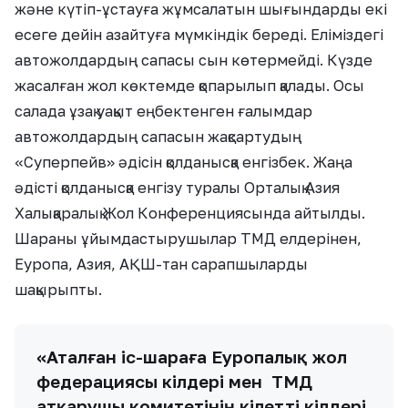
және күтіп-ұстауға жұмсалатын шығындарды екі
есеге дейін азайтуға мүмкіндік береді. Еліміздегі
автожолдардың сапасы сын көтермейді. Күзде
жасалған жол көктемде қопарылып қалады. Осы
салада ұзақ уақыт еңбектенген ғалымдар
автожолдардың сапасын жақсартудың
«Суперпейв» әдісін қолданысқа енгізбек. Жаңа
әдісті қолданысқа енгізу туралы Орталық Азия
Халықаралық Жол Конференциясында айтылды.
Шараны ұйымдастырушылар ТМД елдерінен,
Еуропа, Азия, АҚШ-тан сарапшыларды
шақырыпты.
«Аталған іс-шараға Еуропалық жол
федерациясы өкілдері мен ТМД
атқарушы комитетінің өкілетті өкілдері