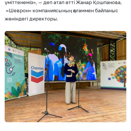
үміттенеміз
»
, —
д
еп атап өтті Жанар Қошпанова,
«
Шеврон
»
компаниясының қоғаммен байланыс
жөніндегі директоры.