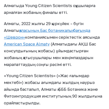
Алматыда Young Citizen Scientists
оқушыларға
арналған жобаның финалы өтті.
Алматы, 2022 жылғы 29 қыркүйек – бүгін
Алматы
қаласының
Бас ботаникалық бағында
«
Шеврон
»
компаниясымен серіктестік аясында
American Space Almaty
(Алматыдағы АҚШ Бас
консулдығының жобасы) ұйымдастырған
жобаның қатысушылары мен жеңімпаздарын
марапаттаудың соңғы рәсімі өтті.
«
Young Citizen Scientists
»
(
«
Жас ғалымдар
мектебі
»
) жобасы ағымдағы жылдың наурыз
айында басталып, Алматы қ.БББ Ботаника және
Фитоинтродукция институтының 90 жылдығына
орайластырылды.