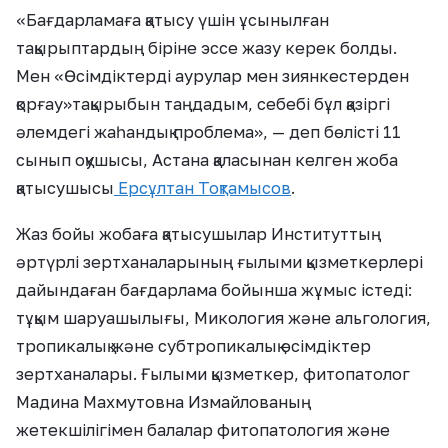
«
Бағдарламаға қатысу үшін ұсынылған
тақырыптардың бір
іне эссе жазу керек болды.
Мен
«
Өсімдіктерді аурулар мен зиянкестерден
қорғау
»
тақырыбын таңдадым, себебі бұл қазіргі
әлемдегі жаһандық проблема
»
, — деп бөлісті 11
сынып оқушысы, Астана қаласынан келген жоба
қатысушысы
Ерсұлтан Тоқтамысов
.
Жаз бойы жобаға қатысушылар Институттың
әртүрлі зертханаларының ғылыми қызметкерлері
дайындаған бағдарлама бойынша жұмыс істеді:
тұқым шаруашылығы, Микология және альгология,
тропикалық және субтропикалық өсімдіктер
зертханалары. Ғылыми қызметкер, фитопатолог
Мадина Махмутовна Измайлованың
жетекшілігімен балалар фитопатология және