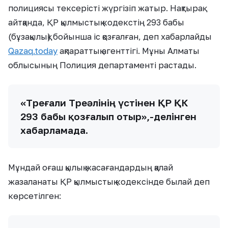
полициясы тексерісті жүргізіп жатыр. Нақтырақ
айтқанда, ҚР қылмыстық кодекстің 293 бабы
(бұзақылық) бойынша іс қозғалған, деп хабарлайды
Qazaq.today
ақпараттық агенттігі. Мұны Алматы
облысының Полиция департаменті растады.
«Төреғали Төреәлінің үстінен ҚР ҚК
293 бабы қозғалып отыр»,-делінген
хабарламада.
Мұндай оғаш қылық жасағандардың қалай
жазаланаты ҚР қылмыстық кодексінде былай деп
көрсетілген: