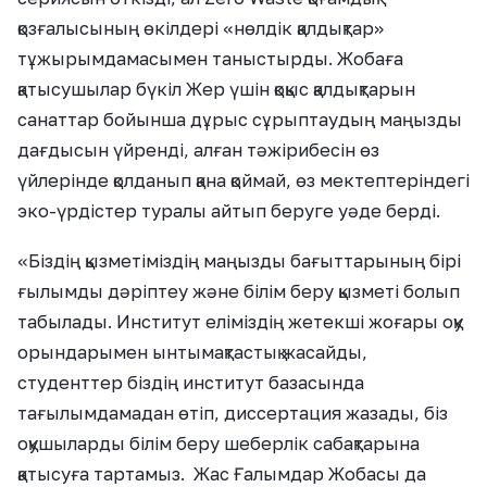
қозғалысының өкілдері
«
нөлдік қалдықтар
»
тұжырымдамасымен таныстырды. Жобаға
қатысушылар бүкіл Жер үшін қоқыс қалдықтарын
санаттар бойынша дұрыс сұрыптаудың маңызды
дағдысын үйренді, алған тәжірибесін өз
үйлерінде қолданып қана қоймай, өз мектептеріндегі
эко-үрдістер туралы айтып беруге уәде берді.
«
Біздің қызметіміздің маңызды бағыттарының бірі
ғылымды дәріптеу және білім беру қызметі болып
табылады. Институт еліміздің жетекші жоғары оқу
орындарымен ынтымақтастық жасайды,
студенттер біздің институт
базасында
тағылымдамадан өтіп, диссертация жазады, біз
оқушыларды білім беру шеберлік сабақтарына
қатысуға тартамыз. Жас Ғалымдар Жобасы да