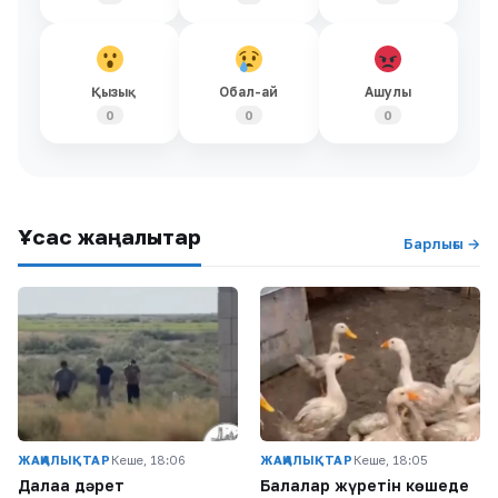
Қызық
Обал-ай
Ашулы
0
0
0
Ұқсас жаңалықтар
Барлығы →
ЖАҢАЛЫҚТАР
Кеше, 18:06
ЖАҢАЛЫҚТАР
Кеше, 18:05
Далаға дәрет
Балалар жүретін көшеде