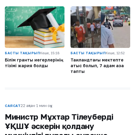
БАСТЫ ТАҚЫРЫП
Кеше, 15:18
БАСТЫ ТАҚЫРЫП
Кеше, 12:52
Білім гранты иегерлерінің
Таиландтағы мектепте
тізімі жария болды
атыс болып, 7 адам қаза
тапты
22 ақпан
·
1 мин оқу
САЯСАТ
Министр Мұхтар Тілеуберді
ҰҚШҰ әскерін қолдану