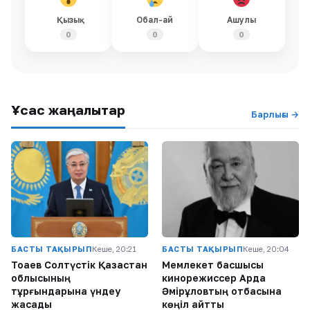
Қызық
Обал-ай
Ашулы
0
0
0
Ұқсас жаңалықтар
Барлығы →
БАСТЫ ТАҚЫРЫП
Кеше, 20:21
БАСТЫ ТАҚЫРЫП
Кеше, 20:04
Тоқаев Солтүстік Қазақстан
Мемлекет басшысы
облысының
кинорежиссер Ардақ
тұрғындарына үндеу
Әмірқұловтың отбасына
жасады
көңіл айтты