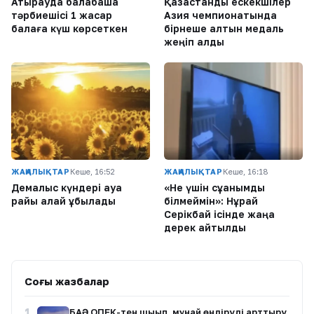
Атырауда балабақша
Қазақстандық ескекшілер
тәрбиешісі 1 жасар
Азия чемпионатында
балаға күш көрсеткен
бірнеше алтын медаль
жеңіп алды
ЖАҢАЛЫҚТАР
Кеше, 16:52
ЖАҢАЛЫҚТАР
Кеше, 16:18
Демалыс күндері ауа
«Не үшін сұққанымды
райы қалай құбылады
білмеймін»: Нұрай
Серікбай ісінде жаңа
дерек айтылды
Соңғы жазбалар
1
БАӘ ОПЕК-тен шығып, мұнай өндіруді арттыру