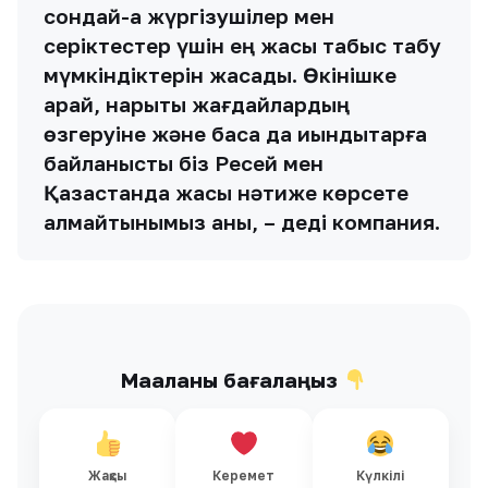
сондай-ақ жүргізушілер мен
серіктестер үшін ең жақсы табыс табу
мүмкіндіктерін жасадық. Өкінішке
қарай, нарықтық жағдайлардың
өзгеруіне және басқа да қиындықтарға
байланысты біз Ресей мен
Қазақстанда жақсы нәтиже көрсете
алмайтынымыз анық, – деді компания.
Мақаланы бағалаңыз
Жақсы
Керемет
Күлкілі