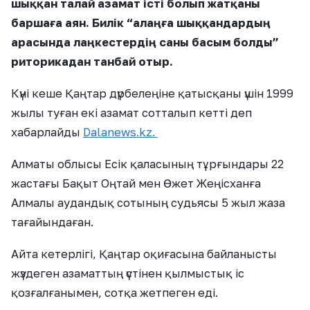
шыққан талай азамат істі болып жатқаны
баршаға аян. Билік “алаңға шыққандардың
арасында лаңкестердің саны басым болды”
риторикадан танбай отыр.
Күні кеше Қаңтар дүрбелеңіне қатысқаны үшін 1999
жылы туған екі азамат сотталып кетті деп
хабарлайды
Dalanews.kz.
Алматы облысы Есік қаласының тұрғындары 22
жастағы Бақыт Оңтай мен Өжет Жеңісханға
Алмалы аудандық сотының судьясы 5 жыл жаза
тағайындаған.
Айта кетерлігі, Қаңтар оқиғасына байланысты
жүздеген азаматтың үстінен қылмыстық іс
қозғалғанымен, сотқа жетпеген еді.