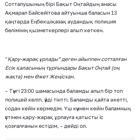
Сотталушының бірі Бақыт Оңтайдың анасы
Ақмарал Байсейітова айтуынша баласын 13
қаңтарда Еңбекшіқазақ аудандық полиция
бөлімінің қызметкерлері алып кеткен.
“
Қару-жарақ ұрлады” деген айыппен сотталған
Есік қаласының тұрғындары Бақыт Оңтай (оң
жақта) мен Өжет Жеңісхан.
– Түнгі 23:00 шамасында баламды алып бір топ
полицей келіп, үйді тінтті. Баламды қайта әкетті,
содан кейін көрмедім. Үш күннен кейін баламның
үстінен қару-жарақ ұрлауға қатысты іс
қозғалғанын естідім, – дейді ол.