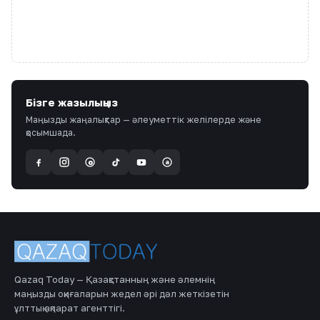
Бізге жазылыңыз
Маңызды жаңалықтар — әлеуметтік желілерде және
қосымшада.
a
@
Qazaq Today — Қазақстанның және әлемнің
маңызды оқиғаларын жедел әрі дәл жеткізетін
ұлттық ақпарат агенттігі.