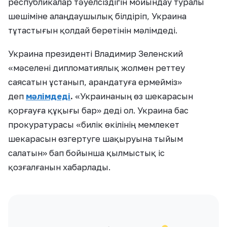
республикалар тәуелсіздігін мойындау туралы
шешіміне алаңдаушылық білдіріп, Украина
тұтастығын қолдай беретінін мәлімдеді.
Украина президенті Владимир Зеленский
«мәселені дипломатиялық жолмен реттеу
саясатын ұстанып, арандатуға ермейміз»
деп
мәлімдеді
.
«Украинаның өз шекарасын
қорғауға құқығы бар» деді ол. Украина бас
прокуратурасы «билік өкілінің мемлекет
шекарасын өзгертуге шақыруына тыйым
салатын» бап бойынша қылмыстық іс
қозғалғанын хабарлады.