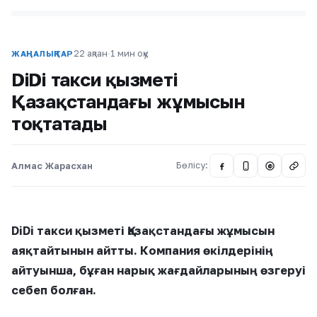
22 ақпан
·
1 мин оқу
ЖАҢАЛЫҚТАР
DiDi такси қызметі
Қазақстандағы жұмысын
тоқтатады
Алмас Жарасхан
Бөлісу:
@
DiDi такси қызметі Қазақстандағы жұмысын
аяқтайтынын айтты. Компания өкілдерінің
айтуынша, бұған нарық жағдайларының өзгеруі
себеп болған.