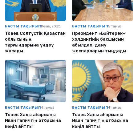
БАСТЫ ТАҚЫРЫП
Кеше, 20:21
БАСТЫ ТАҚЫРЫП
5 тамыз
Тоқаев Солтүстік Қазақстан
Президент «Бәйтерек»
облысының
холдингінің басшысын
тұрғындарына үндеу
қабылдап, даму
жасады
жоспарларын тыңдады
БАСТЫ ТАҚЫРЫП
4 тамыз
БАСТЫ ТАҚЫРЫП
4 тамыз
Тоқаев Халық қаһарманы
Тоқаев Халық қаһарманы
Иван Гапичтің отбасына
Иван Гапичтің отбасына
көңіл айтты
көңіл айтты