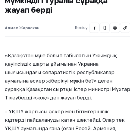
мүмкіндігі туралы сұраққа
жауап берді
Алмас Жарасхан
Бөлісу:
@
«Қазақстан мүше болып табылатын Ұжымдық
қауіпсіздік шарты ұйымынан Украина
шығысындағы сепаратистік республикалар
аумағына әскер жіберілуі мүмкін бе?» деген
сұраққа Қазақстан сыртқы істер министрі Мұхтар
Тілеуберді «жоқ» деп жауап берді.
– ҰҚШҰ жарғысы әскер мен бітімгершілік
күштерді пайдалануды қатаң шектейді. Олар тек
ҰҚШҰ аумағында ғана (оған Ресей, Армения,