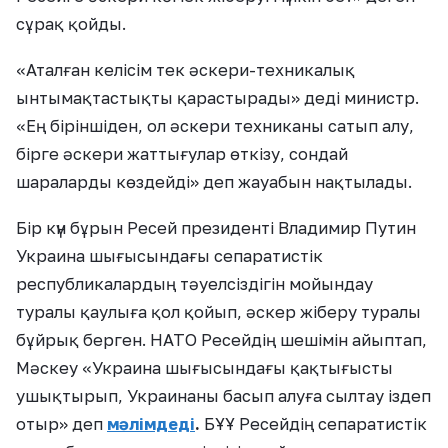
сұрақ қойды.
«Аталған келісім тек әскери-техникалық
ынтымақтастықты қарастырады» деді министр.
«Ең біріншіден, ол әскери техниканы сатып алу,
бірге әскери жаттығулар өткізу, сондай
шараларды көздейді» деп жауабын нақтылады.
Бір күн бұрын Ресей президенті Владимир Путин
Украина шығысындағы сепаратистік
республикалардың тәуелсіздігін мойындау
туралы қаулыға қол қойып, әскер жіберу туралы
бұйрық берген. НАТО Ресейдің шешімін айыптап,
Мәскеу «Украина шығысындағы қақтығысты
ушықтырып, Украинаны басып алуға сылтау іздеп
отыр» деп
мәлімдеді
.
БҰҰ Ресейдің сепаратистік