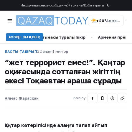
Информационное сообщение
Жарнама
Жоба туралы
+20°
Алматы
ннің арақатынасы туралы пікір
•
Армения премьер-минист
СОҢҒЫ ЖАҢАЛЫҚ
22 ақпан
·
1 мин оқу
БАСТЫ ТАҚЫРЫП
“Өжет террорист емес!”. Қаңтар
оқиғасында сотталған жігіттің
әкесі Тоқаевтан араша сұрады
Алмас Жарасхан
Бөлісу:
@
Қаңтар көтерілісінде алаңға талап айтып