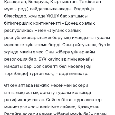
Қазақстан, Беларусь, Қырғызстан, Тәжікстан
мүше – ред.) пайдаланыла алады. Өздеріңіз
білесіздер, жуырда ҰҚШҰ бас хатшысы
бітімгершілік контингентті «Донецк халық
республикасы» мен «Луганск халық
республикаларына» жіберу ықтималдығы туралы
мәселеге түсініктеме берді. Оның айтуынша, бұл іс
жүзінде мүмкін емес. Оны жіберу үшін арнайы
резолюция бар, БҰҰ қауіпсіздігінің арнайы
мандаты бар. Сол себепті бұл мәселе [күн
тәртібінде] тұрған жоқ, – деді министр.
Өткен аптада мәжіліс Ресеймен әскери
ынтымақтастық орнату туралы келісімді
ратификациялаған. Сейсенбі күні журналистер
министрге «осы келісімге сәйкес, Қазақстан
Ресейге әскери көмек жіберуі мүмкін бе?» деген