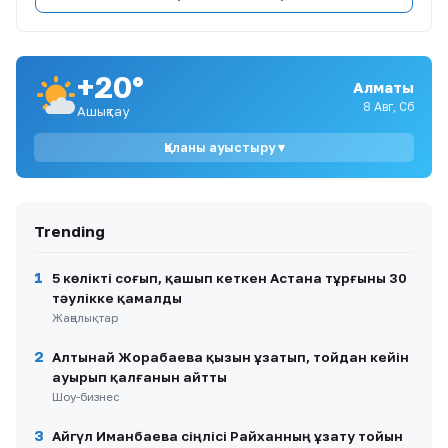
8
Алматыдағы «Байсат» базары 24,8 млрд
теңгеге сатылды
+20°
Алматы
9
Мемлекет басшысы кинорежиссер Ардақ
Әмірқұловтың отбасына көңіл айтты
8 Авг, Сб
Ашықтау
Қаланы ауыстыру ▾
10
Астанада кофейня маңында адамдар легі:
полиция тексеру жүргізді
Trending
1
5 көлікті соғып, қашып кеткен Астана тұрғыны 30
тәулікке қамалды
Жаңалықтар
2
Алтынай Жорабаева қызын ұзатып, тойдан кейін
ауырып қалғанын айтты
Шоу-бизнес
3
Айгүл Иманбаева сіңлісі Райханның ұзату тойын