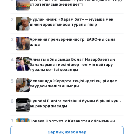
стратегиясын жеделдетті
2
Нұрлан имам: «Харам ба?» — музыка мен
діннің арақатынасы туралы пікір
3
Армения премьер-министрі ЕАЭО-ны сынға
алды
4
Алматы облысында Болат Назарбаевтың
балаларына тиесілі жер телімін қайтару
туралы сот ісі қозғалды
5
Испанияда Жерорта теңізіндегі ең ірі адам
саудасы желісі ашылды
6
Hyundai Elantra сегізінші буыны бірінші күні-
ақ рекорд жасады
7
Тоқаев Солтүстік Қазақстан облысының
тұрғындарына үндеу жасады
Барлық жазбалар