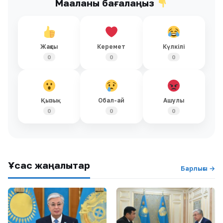
Мақаланы бағалаңыз
Жақсы
Керемет
Күлкілі
0
0
0
Қызық
Обал-ай
Ашулы
0
0
0
Ұқсас жаңалықтар
Барлығы →