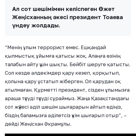
Ал сот шешімімен келіспеген Өжет
Жеңісханның әкесі президент Тоқаевқа
үндеу жолдады.
“Менің ұлым террорист емес. Ешқандай
қылмыстық ұйымға қатысы жоқ. Алаңға өзінің
талабын айту үшін шықты. Бейбіт шеруге қатысты.
Сол кезде әлдекімдер қару кезеп, қорқытып,
қолына қару ұстатып жіберген. Ол қарудан оқ
атылмаған. Құрметті президент, сізден ұлымызға
араша түсуді түсуді сұраймыз. Жаңа Қазақстандағы
сот жүйесі әділ шешім шығарарын айтып едіңіз,
біздің баламызға әділетсіз үкім шығарып отыр”, –
дейді Жеңісхан Әкрамұлы.