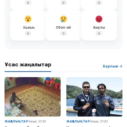
0
0
0
Қызық
Обал-ай
Ашулы
0
0
0
Ұқсас жаңалықтар
Барлығы →
ЖАҢАЛЫҚТАР
Кеше, 17:33
ЖАҢАЛЫҚТАР
Кеше, 17:23