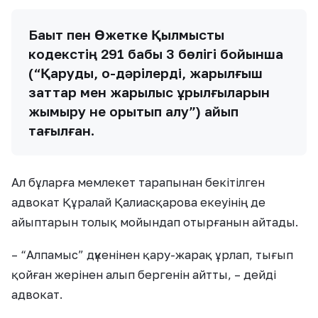
Бақыт пен Өжетке Қылмыстық
кодекстің 291 бабы 3 бөлігі бойынша
(“Қаруды, оқ-дәрілердi, жарылғыш
заттар мен жарылыс құрылғыларын
жымқыру не қорқытып алу”) айып
тағылған.
Ал бұларға мемлекет тарапынан бекітілген
адвокат Құралай Қалиасқарова екеуінің де
айыптарын толық мойындап отырғанын айтады.
– “Алпамыс” дүкенінен қару-жарақ ұрлап, тығып
қойған жерінен алып бергенін айтты, – дейді
адвокат.