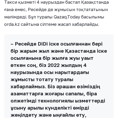
Такси қызметі 4 наурыздан бастап Қазақстанда
ғана емес, Ресейде де жұмысын тоқтататынын
мәлімдеді. Бұл туралы Qazaq.Today басылымы
orda.kz сайтына сілтеме жасап хабарлайды.
– Ресейде DiDi іске қосылғаннан бері
бір жарым жыл және Қазақстанда іске
қосылғанына бір жылға жуық уақыт
өткен соң, біз 2022 жылдың 4
наурызында осы нарықтардағы
жұмысты тоқтату туралы
хабарлаймыз. Біз әрқашан өзіміздің
азаматтарға жоғары сапалы, бірақ
қолжетімді технологиялық қызметтерді
ұсыну арқылы күнделікті өмірді
жеңілдету және ыңғайлы ету,