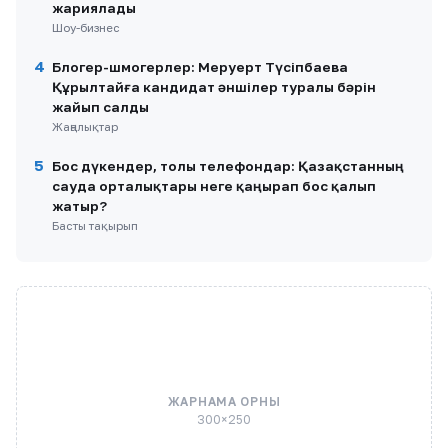
жариялады
Шоу-бизнес
4
Блогер-шмогерлер: Меруерт Түсіпбаева
Құрылтайға кандидат әншілер туралы бәрін
жайып салды
Жаңалықтар
5
Бос дүкендер, толы телефондар: Қазақстанның
сауда орталықтары неге қаңырап бос қалып
жатыр?
Басты тақырып
ЖАРНАМА ОРНЫ
300×250