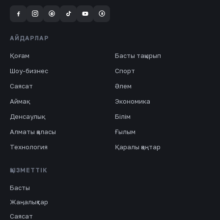
a
@
АЙДАРЛАР
Қоғам
Басты тақырып
Шоу-бизнес
Спорт
Саясат
Әлем
Аймақ
Экономика
Денсаулық
Білім
Алматы қаласы
Ғылым
Технология
Қаралы қаңтар
ҚЫЗМЕТТІК
Басты
Жаңалықтар
Саясат