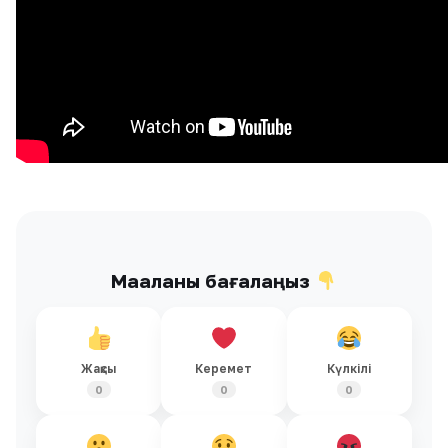
Мақаланы бағалаңыз
Жақсы
Керемет
Күлкілі
0
0
0