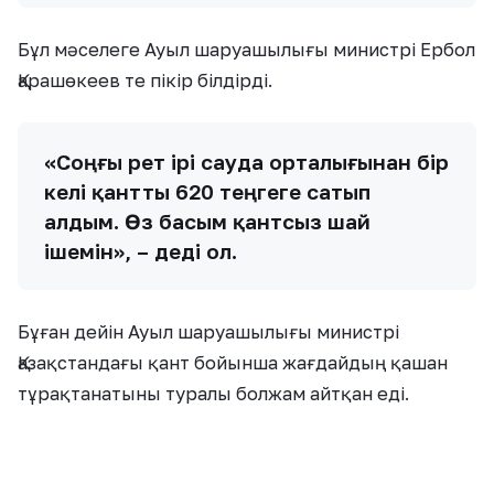
Бұл мәселеге Ауыл шаруашылығы министрі Ербол
Қарашөкеев те пікір білдірді.
«Соңғы рет ірі сауда орталығынан бір
келі қантты 620 теңгеге сатып
алдым. Өз басым қантсыз шай
ішемін», – деді ол.
Бұған дейін Ауыл шаруашылығы министрі
Қазақстандағы қант бойынша жағдайдың қашан
тұрақтанатыны туралы болжам айтқан еді.