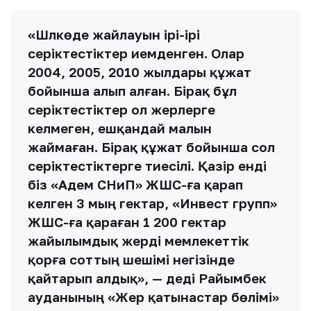
«Шәлкөде жайлауын ірі-ірі
серіктестіктер иемденген. Олар
2004, 2005, 2010 жылдары құжат
бойынша алып алған. Бірақ бұл
серіктестіктер ол жерлерге
келмеген, ешқандай малын
жаймаған. Бірақ құжат бойынша сол
серіктестіктерге тиесілі. Қазір енді
біз «Адем СНиП» ЖШС-ға қарап
келген 3 мың гектар, «Инвест групп»
ЖШС-ға қараған 1 200 гектар
жайылымдық жерді мемлекеттік
қорға соттың шешімі негізінде
қайтарып алдық», — деді Райымбек
ауданының «Жер қатынастар бөлімі»