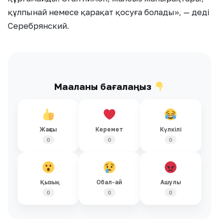
құлпынай немесе қарақат қосуға болады», — деді
Серебрянский.
Мақаланы бағалаңыз
Жақсы
Керемет
Күлкілі
0
0
0
Қызық
Обал-ай
Ашулы
0
0
0