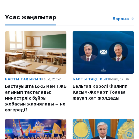
Ұқсас жаңалықтар
Барлығы →
БАСТЫ ТАҚЫРЫП
Кеше, 21:52
БАСТЫ ТАҚЫРЫП
Кеше, 17:06
Бастауышта БЖБ мен ТЖБ
Бельгия Королі Филипп
алынып тасталады:
Қасым-Жомарт Тоқаевқа
министрлік бұйрық
жауап хат жолдады
жобасын жариялады — не
өзгереді?