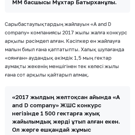
ММ басшысы Мұхтар Батырханұлы.
Сарыбастаулықтардың жайлауын «A and D
company» компаниясы 2017 жылы жалға конкурс
арқылы рәсімдеп алған. Кәсіпкер ен жайлауға
малын биыл ғана қаптатыпты. Халық шулағанда
«оянған» аудандық әкімдік 1,5 мың гектар
аумақты жекенің меншігінен тек келесі жылы
ғана сот арқылы қайтарып алмақ.
«2017 жылдың желтоқсан айында «A
and D company» ЖШС конкурс
негізінде 1 500 гектарға жуық
жайылымдық жерді ұтып алған екен.
Ол жерге ешқандай жұмыс