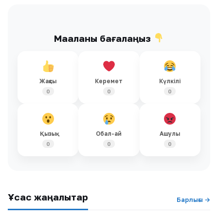
Мақаланы бағалаңыз
Жақсы
Керемет
Күлкілі
0
0
0
Қызық
Обал-ай
Ашулы
0
0
0
Ұқсас жаңалықтар
Барлығы →