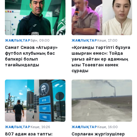
ЖАҢАЛЫҚТАР
Бүгін, 09:00
ЖАҢАЛЫҚТАР
Кеше, 17:00
Самат Смақов «Атырау»
«Қоғамдық тәртіпті бұзуға
футбол клубының бас
шақырған емес»: Тойда
бапкері болып
уағыз айтқан ер адамның
тағайындалды
қызы Тоқаевтан көмек
сұрады
ЖАҢАЛЫҚТАР
Кеше, 16:26
ЖАҢАЛЫҚТАР
Кеше, 16:00
807 адам қаза тапты:
Сорлаған жүргізушілер