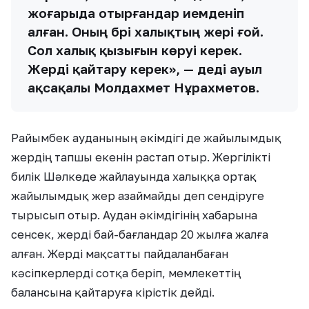
жоғарыда отырғандар иемденіп
алған. Оның бәрі халықтың жері ғой.
Сол халық қызығын көруі керек.
Жерді қайтару керек», — деді ауыл
ақсақалы Молдахмет Нұрахметов.
Райымбек ауданының әкімдігі де жайылымдық
жердің тапшы екенін растап отыр. Жергілікті
билік Шәлкөде жайлауында халыққа ортақ
жайылымдық жер азаймайды деп сендіруге
тырысып отыр. Аудан әкімдігінің хабарына
сенсек, жерді бай-бағландар 20 жылға жалға
алған. Жерді мақсатты пайдаланбаған
кәсіпкерлерді сотқа беріп, мемлекеттің
балансына қайтаруға кірістік дейді.