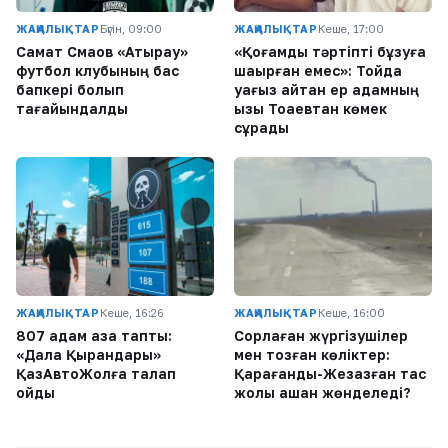
ЖАҢАЛЫҚТАР
Бүгін, 09:00
ЖАҢАЛЫҚТАР
Кеше, 17:00
Самат Смақов «Атырау»
«Қоғамдық тәртіпті бұзуға
футбол клубының бас
шақырған емес»: Тойда
бапкері болып
уағыз айтқан ер адамның
тағайындалды
қызы Тоқаевтан көмек
сұрады
ЖАҢАЛЫҚТАР
Кеше, 16:26
ЖАҢАЛЫҚТАР
Кеше, 16:00
807 адам қаза тапты:
Сорлаған жүргізушілер
«Дала Қырандары»
мен тозған көліктер:
ҚазАвтоЖолға талап
Қарағанды-Жезқазған тас
қойды
жолы қашан жөнделеді?