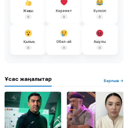
Жақсы
Керемет
Күлкілі
0
0
0
Қызық
Обал-ай
Ашулы
0
0
0
Ұқсас жаңалықтар
Барлығы →