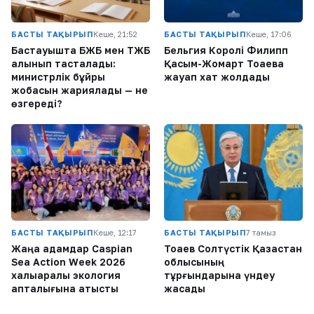
БАСТЫ ТАҚЫРЫП
Кеше, 21:52
БАСТЫ ТАҚЫРЫП
Кеше, 17:06
Бастауышта БЖБ мен ТЖБ
Бельгия Королі Филипп
алынып тасталады:
Қасым-Жомарт Тоқаевқа
министрлік бұйрық
жауап хат жолдады
жобасын жариялады — не
өзгереді?
БАСТЫ ТАҚЫРЫП
Кеше, 12:17
БАСТЫ ТАҚЫРЫП
7 тамыз
Жаңа адамдар Caspian
Тоқаев Солтүстік Қазақстан
Sea Action Week 2026
облысының
халықаралық экология
тұрғындарына үндеу
апталығына қатысты
жасады