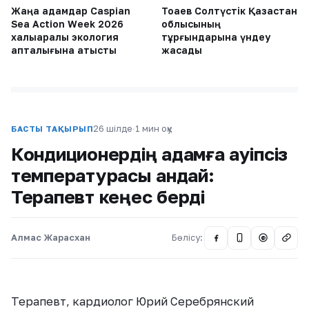
Жаңа адамдар Caspian
Тоқаев Солтүстік Қазақстан
Sea Action Week 2026
облысының
халықаралық экология
тұрғындарына үндеу
апталығына қатысты
жасады
26 шілде
·
1 мин оқу
БАСТЫ ТАҚЫРЫП
Кондиционердің адамға қауіпсіз
температурасы қандай:
Терапевт кеңес берді
Алмас Жарасхан
Бөлісу:
@
Терапевт, кардиолог Юрий Серебрянский