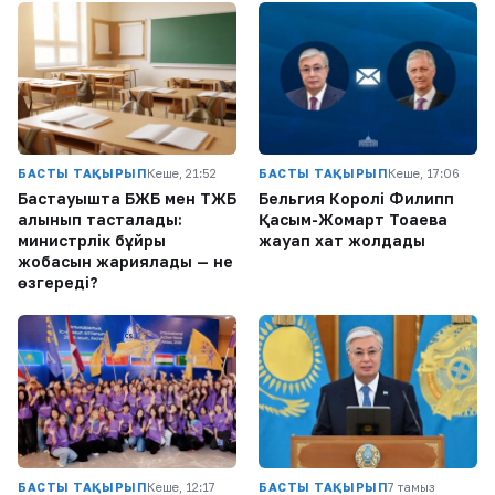
БАСТЫ ТАҚЫРЫП
Кеше, 21:52
БАСТЫ ТАҚЫРЫП
Кеше, 17:06
Бастауышта БЖБ мен ТЖБ
Бельгия Королі Филипп
алынып тасталады:
Қасым-Жомарт Тоқаевқа
министрлік бұйрық
жауап хат жолдады
жобасын жариялады — не
өзгереді?
БАСТЫ ТАҚЫРЫП
Кеше, 12:17
БАСТЫ ТАҚЫРЫП
7 тамыз