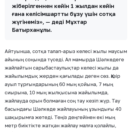
жіберілгеннен кейін 1 жылдан кейін
ғана келісімшартты бұзу үшін сотқа
жүгінеміз», — деді Мұхтар
Батырханұлы.
Айтуынша, сотқа талап-арыз келесі жылы маусым
айының соңында түседі. Ал мамырда Шәлкөдеге
жайлайтын сарыбастаулықтар келесі жылы да
жайылымдық жерден қағылады деген сөз. Қазір
ауыл тұрғындарының 60 мың қойына, 7 мың
сиырына, 10 мың жылқысына жайылымда,
жайлауда орын болмаған соң тау кезіп жүр. Тау
басындағы Шәлкөде жайлауының ұзындығы 40
шақырымға жетеді. Теңіз деңгейінен екі мың
метр биіктікте жатқан жайлау малға қолайлы,