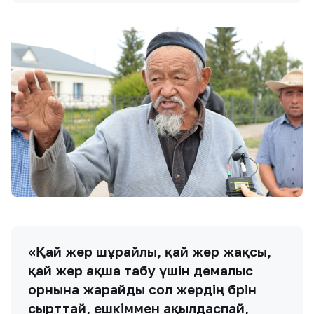
«Қай жер шұрайлы, қай жер жақсы,
қай жер ақша табу үшін демалыс
орнына жарайды сол жердің бәрін
сырттай, ешкіммен ақылдаспай,