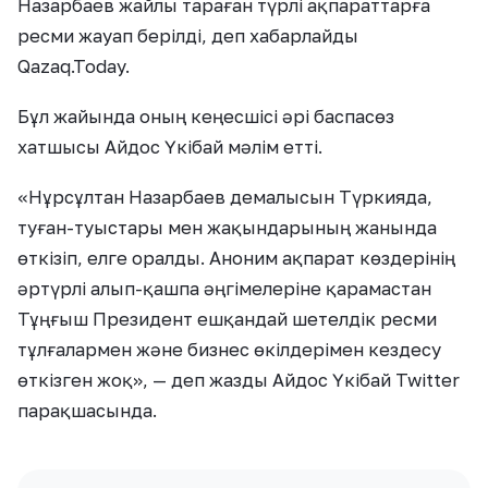
Назарбаев жайлы тараған түрлі ақпараттарға
ресми жауап берілді, деп хабарлайды
Qazaq.Today.
Бұл жайында оның кеңесшісі әрі баспасөз
хатшысы Айдос Үкібай мәлім етті.
«Нұрсұлтан Назарбаев демалысын Түркияда,
туған-туыстары мен жақындарының жанында
өткізіп, елге оралды. Аноним ақпарат көздерінің
әртүрлі алып-қашпа әңгімелеріне қарамастан
Тұңғыш Президент ешқандай шетелдік ресми
тұлғалармен және бизнес өкілдерімен кездесу
өткізген жоқ», — деп жазды Айдос Үкібай Twitter
парақшасында.