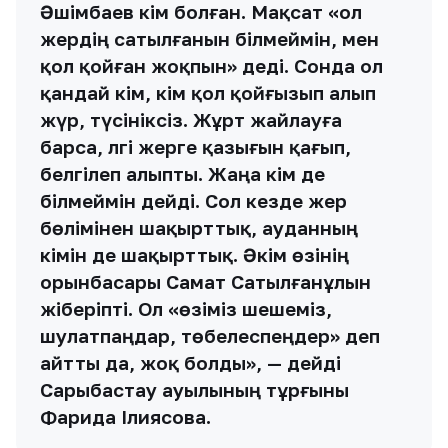
Әшімбаев әкім болған. Мақсат «ол
жердің сатылғанын білмеймін, мен
қол қойған жоқпын» деді. Сонда ол
қандай әкім, кім қол қойғызып алып
жүр, түсініксіз. Жұрт жайлауға
барса, әлгі жерге қазығын қағып,
белгілеп алыпты. Жаңа әкім де
білмеймін дейді. Сол кезде жер
бөлімінен шақырттық, ауданның
әкімін де шақырттық. Әкім өзінің
орынбасары Самат Сатылғанұлын
жіберіпті. Ол «өзіміз шешеміз,
шулатпаңдар, төбелеспеңдер» деп
айтты да, жоқ болды», — дейді
Сарыбастау ауылының тұрғыны
Фарида Ілиясова.