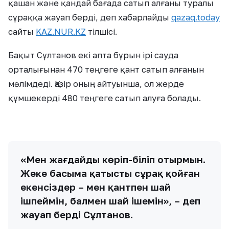
қашан және қандай бағада сатып алғаны туралы
сұраққа жауап берді, деп хабарлайды
qazaq.today
сайты
KAZ.NUR.KZ
тілшісі.
Бақыт Сұлтанов екі апта бұрын ірі сауда
орталығынан 470 теңгеге қант сатып алғанын
мәлімдеді. Қазір оның айтуынша, ол жерде
құмшекерді 480 теңгеге сатып алуға болады.
«Мен жағдайды көріп-біліп отырмын.
Жеке басыма қатысты сұрақ қойған
екенсіздер – мен қантпен шай
ішпеймін, балмен шай ішемін», – деп
жауап берді Сұлтанов.