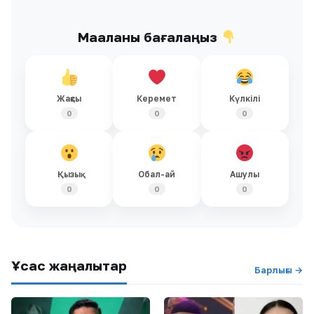
Мақаланы бағалаңыз
Жақсы
Керемет
Күлкілі
0
0
0
Қызық
Обал-ай
Ашулы
0
0
0
Ұқсас жаңалықтар
Барлығы →