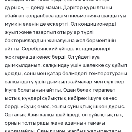
дұрыс», — дейді маман. Дәрігер құрылғыны
абайлап қолданбаса адам пневмонияға шалдығуы
мүмкін екенін де ескертті. Ол кондиционерді
жуып және тазартып отыру әр түрлі
бактериялардың жиналуына жол бермейтінін
айтты. Серебрянский үйінде кондиционері
жоқтарға да кеңес берді. Ол үйдегі ауа
дымқылданып, салқындау үшін шелекке су құйып
қоюды, сонымен қатар бөлмедегі температураны
салқындату үшін дымқыл жаймалар мен сүлгілер
ілуге болатынын айтты. Одан бөлек терапевт
ыстық күндері сұйықтық көбірек ішуге кеңес
берді. «Суық емес, жылы сұйықтық ішкен дұрыс.
Орталық Азия халқы шай ішеді, ол сұйықтықтың
орнын толтырады және адамның тамағы
құрғамайды. Оған лимон, жалбыз жапырақтары,