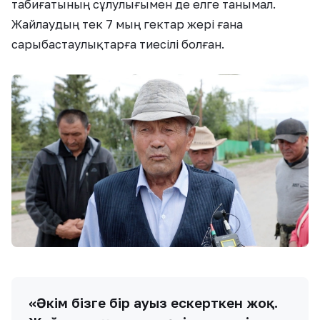
табиғатының сұлулығымен де елге танымал.
Жайлаудың тек 7 мың гектар жері ғана
сарыбастаулықтарға тиесілі болған.
«Әкім бізге бір ауыз ескерткен жоқ.