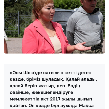
«Осы Шәлкөде сатылып кетті деген
кезде, бәріміз шуладық. Қалай алады,
қалай беріп жатыр, деп. Елдің
сөзінше, жекешелендіруге
мемлекеттік акт 2017 жылы шығып
қойған. Ол кезде бұл ауылда Мақсат