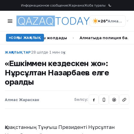
Информационное сообщение
Жарнама
Жоба туралы
+26°
Алматы
дық өтініш жолдады
•
Алматыда полиция баланы қауіпті жағ
СОҢҒЫ ЖАҢАЛЫҚ
28 шілде
·
1 мин оқу
ЖАҢАЛЫҚТАР
«Ешкіммен кездескен жоқ»:
Нұрсұлтан Назарбаев елге
оралды
Алмас Жарасхан
Бөлісу:
@
Қазақстанның Тұңғыш Президенті Нұрсұлтан