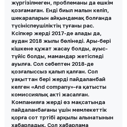
жүргізілмеген, проблеманы да ешкім
қозғамаған. Енді биыл малын әкеліп,
шекараларын айқындамақ болғанда
түсініспеушіліктің туғаны рас.
Кәсіпкер жерді 2017-де алады да,
аудан 2018 жылы бөлінеді. Ары-бері
кішкене құжат жасау болды, ауыс-
түйіс болды, мамандар жетіспеді
ауылға. Сол себептен 2018-де
қозғалыссыз қалып қалған. Сол
уақыттан бері жерді пайдаланбай
келген «And company»-ға қатысты
комиссиялық акті жасалған.
Компанияға жерді өз мақсатында
пайдаланбағаны үшін мемлекеттік
қорға сот тәртібі арқылы алынатынын
хабарладық. Сол хабарлама