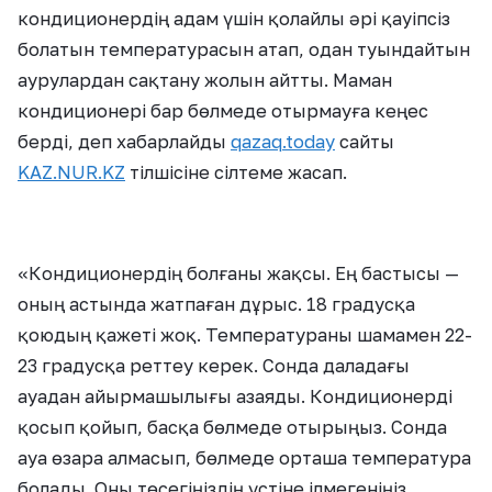
кондиционердің адам үшін қолайлы әрі қауіпсіз
болатын температурасын атап, одан туындайтын
аурулардан сақтану жолын айтты. Маман
кондиционері бар бөлмеде отырмауға кеңес
берді, деп хабарлайды
qazaq.today
сайты
KAZ.NUR.KZ
тілшісіне сілтеме жасап.
«Кондиционердің болғаны жақсы. Ең бастысы —
оның астында жатпаған дұрыс. 18 градусқа
қоюдың қажеті жоқ. Температураны шамамен 22-
23 градусқа реттеу керек. Сонда даладағы
ауадан айырмашылығы азаяды. Кондиционерді
қосып қойып, басқа бөлмеде отырыңыз. Сонда
ауа өзара алмасып, бөлмеде орташа температура
болады. Оны төсегіңіздің үстіне ілмегеніңіз