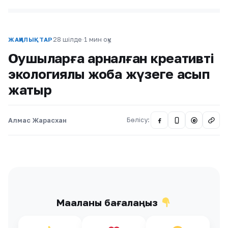
28 шілде
·
1 мин оқу
ЖАҢАЛЫҚТАР
Оқушыларға арналған креативті
экологиялық жоба жүзеге асып
жатыр
Алмас Жарасхан
Бөлісу:
@
Мақаланы бағалаңыз