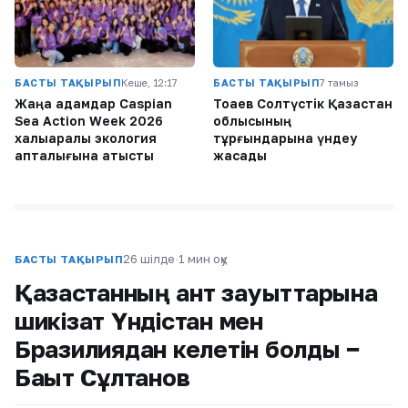
БАСТЫ ТАҚЫРЫП
Кеше, 12:17
БАСТЫ ТАҚЫРЫП
7 тамыз
Жаңа адамдар Caspian
Тоқаев Солтүстік Қазақстан
Sea Action Week 2026
облысының
халықаралық экология
тұрғындарына үндеу
апталығына қатысты
жасады
26 шілде
·
1 мин оқу
БАСТЫ ТАҚЫРЫП
Қазақстанның қант зауыттарына
шикізат Үндістан мен
Бразилиядан келетін болды −
Бақыт Сұлтанов