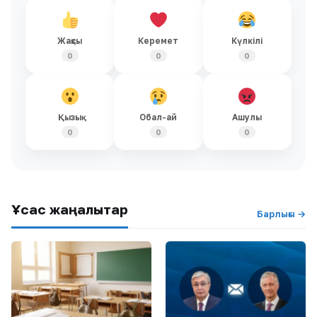
Жақсы
Керемет
Күлкілі
0
0
0
Қызық
Обал-ай
Ашулы
0
0
0
Ұқсас жаңалықтар
Барлығы →