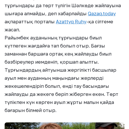
тұрғындары да төрт түлігін Шәлкөде жайлауына
шығара алмайды, деп хабарлайды
Qazaq.today
ақпараттық порталы
Azattyq Ruhy
-қа сілтеме
жасап.
Райымбек ауданының тұрғындары биыл
күтпеген жағдайға тап болып отыр. Бағзы
заманнан баршаға ортақ кең жайлауды биыл
бәзбіреулер иемденіп, қоршап алыпты.
Тұрғындардың айтуынша жергілікті басшылар
ауыл мен ауданның маңындағы жерлерді
жекешелендіріп болып, енді тау басындағы
жайлауды да жекеге беріп жіберген екен. Төрт
түлікпен күн көрген ауыл жұрты малын қайда
бағарын білмей отыр.