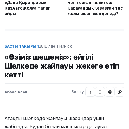
«Дала Қырандары»
мен тозған көліктер:
ҚазАвтоЖолға талап
Қарағанды-Жезқазған тас
қойды
жолы қашан жөнделеді?
28 шілде
·
1 мин оқу
БАСТЫ ТАҚЫРЫП
«Өзіміз шешеміз»: әйгілі
Шәлкөде жайлауы жекеге өтіп
кетті
Абзал Алаш
Бөлісу:
@
Атақты Шәлкөде жайлауы шабандар үшін
жабылды. Бұдан былай малшылар да, ауыл