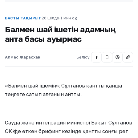
26 шілде
·
1 мин оқу
БАСТЫ ТАҚЫРЫП
Балмен шай ішетін адамның
қантқа басы ауырмас
Алмас Жарасхан
Бөлісу:
@
«Балмен шай ішемін»: Сұлтанов қантты қанша
теңгеге сатып алғанын айтты.
Сауда және интеграция министрі Бақыт Сұлтанов
ОКҚ-де өткен брифинг кезінде қантты соңғы рет