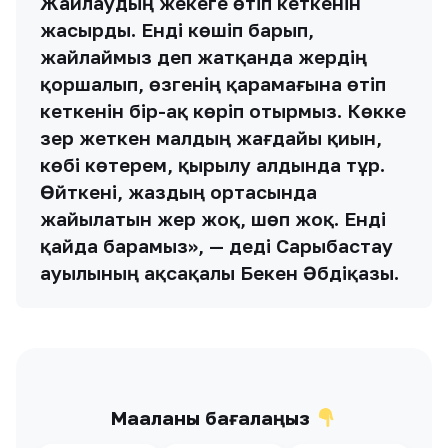
Жайлаудың жекеге өтіп кеткенін
жасырды. Енді көшіп барып,
жайлаймыз деп жатқанда жердің
қоршалып, өзгенің қарамағына өтіп
кеткенін бір-ақ көріп отырмыз. Көкке
әзер жеткен малдың жағдайы қиын,
көбі көтерем, қырылу алдында тұр.
Өйткені, жаздың ортасында
жайылатын жер жоқ, шөп жоқ. Енді
қайда барамыз», — деді Сарыбастау
ауылының ақсақалы Бекен Әбдіқазы.
Мақаланы бағалаңыз