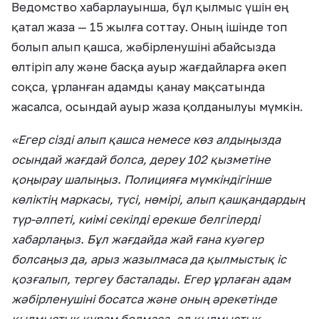
Ведомство хабарлауынша, бұл қылмыс үшін ең
қатал жаза — 15 жылға соттау. Оның ішінде топ
болып алып қашса, жәбірленушіні абайсызда
өлтіріп алу және басқа ауыр жағдайларға әкеп
соқса, ұрланған адамды қанау мақсатында
жасалса, осындай ауыр жаза қолданылуы мүмкін.
«Егер сізді алып қашса немесе көз алдыңызда
осындай жағдай болса, дереу 102 қызметіне
қоңырау шалыңыз. Полицияға мүмкіндігінше
көліктің маркасы, түсі, нөмірі, алып қашқандардың
түр-әлпеті, киімі секілді ерекше белгілерді
хабарлаңыз. Бұл жағдайда жай ғана куәгер
болсаңыз да, арыз жазылмаса да қылмыстық іс
қозғалып, тергеу басталады. Егер ұрлаған адам
жәбірленушіні босатса және оның әрекетінде