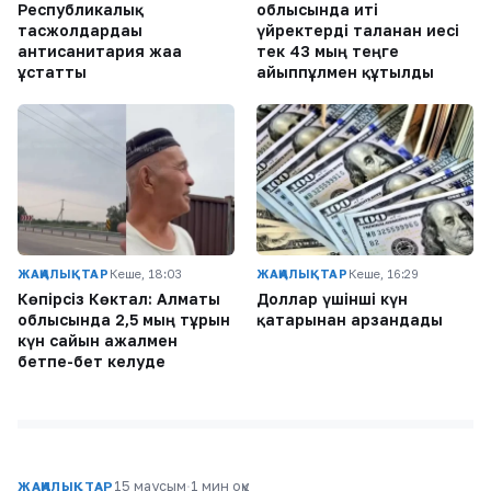
Республикалық
облысында иті
тасжолдардағы
үйректерді таланған иесі
антисанитария жаға
тек 43 мың теңге
ұстатты
айыппұлмен құтылды
ЖАҢАЛЫҚТАР
Кеше, 18:03
ЖАҢАЛЫҚТАР
Кеше, 16:29
Көпірсіз Көктaл: Алматы
Доллар үшінші күн
облысында 2,5 мың тұрғын
қатарынан арзандады
күн сайын ажалмен
бетпе-бет келуде
15 маусым
·
1 мин оқу
ЖАҢАЛЫҚТАР