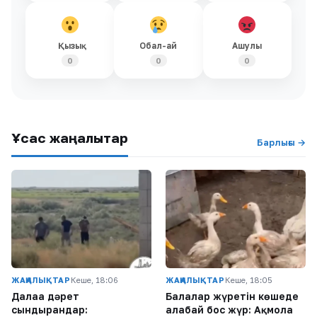
Қызық
Обал-ай
Ашулы
0
0
0
Ұқсас жаңалықтар
Барлығы →
ЖАҢАЛЫҚТАР
Кеше, 18:06
ЖАҢАЛЫҚТАР
Кеше, 18:05
Далаға дәрет
Балалар жүретін көшеде
сындырғандар:
алабай бос жүр: Ақмола