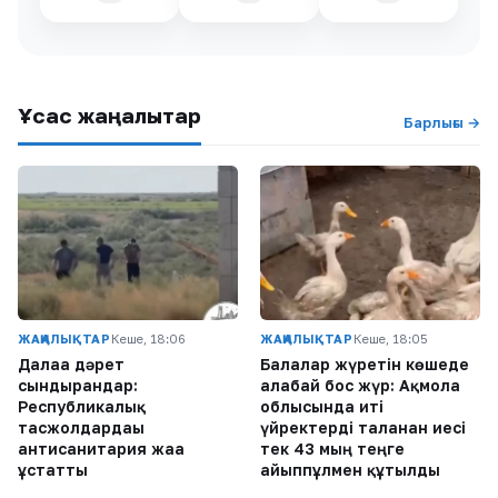
Ұқсас жаңалықтар
Барлығы →
ЖАҢАЛЫҚТАР
Кеше, 18:06
ЖАҢАЛЫҚТАР
Кеше, 18:05
Далаға дәрет
Балалар жүретін көшеде
сындырғандар:
алабай бос жүр: Ақмола
Республикалық
облысында иті
тасжолдардағы
үйректерді таланған иесі
антисанитария жаға
тек 43 мың теңге
ұстатты
айыппұлмен құтылды