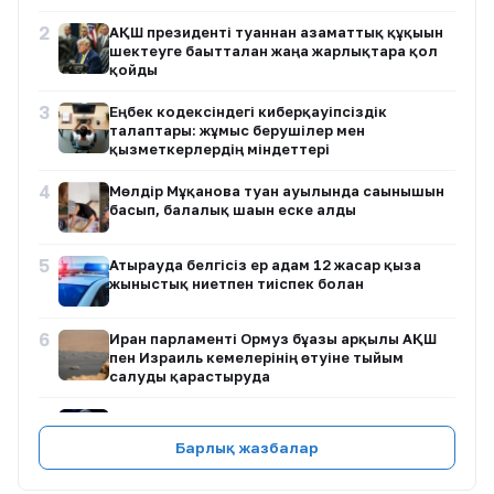
2
АҚШ президенті туғаннан азаматтық құқығын
шектеуге бағытталған жаңа жарлықтарға қол
қойды
3
Еңбек кодексіндегі киберқауіпсіздік
талаптары: жұмыс берушілер мен
қызметкерлердің міндеттері
4
Мөлдір Мұқанова туған ауылында сағынышын
басып, балалық шағын еске алды
5
Атырауда белгісіз ер адам 12 жасар қызға
жыныстық ниетпен тиіспек болған
6
Иран парламенті Ормуз бұғазы арқылы АҚШ
пен Израиль кемелерінің өтуіне тыйым
салуды қарастыруда
7
Димаш Құдайберген DiMENSIONS атты жаңа
әлемдік тур бастайды
Барлық жазбалар
8
Қазақстанда ертең аптап ыстық сақталады: