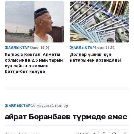
ЖАҢАЛЫҚТАР
Кеше, 18:03
ЖАҢАЛЫҚТАР
Кеше, 16:29
Көпірсіз Көктaл: Алматы
Доллар үшінші күн
облысында 2,5 мың тұрғын
қатарынан арзандады
күн сайын ажалмен
бетпе-бет келуде
16 маусым
·
1 мин оқу
ЖАҢАЛЫҚТАР
Қайрат Боранбаев түрмеде емес