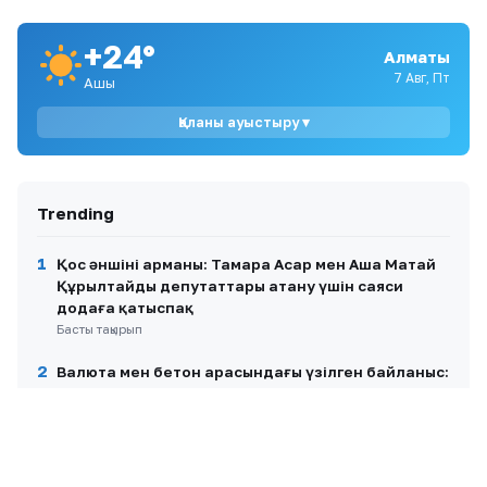
кей өңірлерде найзағай мен бұршақ күтіледі
+24°
Алматы
9
Димаш Құдайберген қарындасының тойында
7 Авг, Пт
Ашық
ән айтып, желіде пікірталас тудырды
Қаланы ауыстыру ▾
10
Қазақстандық хоккейші Бұлбұл Қартанбай
Канададағы беделді университетке жұмысқа
орналасты
Trending
1
Қос әншінің арманы: Тамара Асар мен Аша Матай
Құрылтайдың депутаттары атану үшін саяси
додаға қатыспақ
Басты тақырып
2
Валюта мен бетон арасындағы үзілген байланыс:
теңге нығайғанда цемент неге қымбаттайды?
Басты тақырып
3
5 көлікті соғып, қашып кеткен Астана тұрғыны 30
тәулікке қамалды