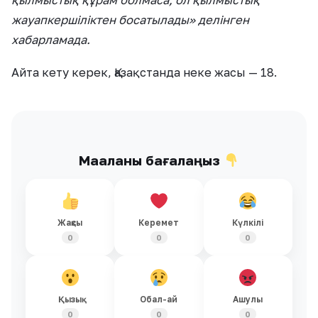
қылмыстық құрам болмаса, ол қылмыстық
жауапкершіліктен босатылады» делінген
хабарламада.
Айта кету керек, Қазақстанда неке жасы — 18.
Мақаланы бағалаңыз
Жақсы
Керемет
Күлкілі
0
0
0
Қызық
Обал-ай
Ашулы
0
0
0