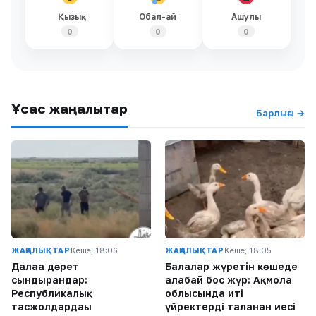
Қызық
Обал-ай
Ашулы
0
0
0
Ұқсас жаңалықтар
Барлығы →
ЖАҢАЛЫҚТАР
Кеше, 18:06
ЖАҢАЛЫҚТАР
Кеше, 18:05
Далаға дәрет
Балалар жүретін көшеде
сындырғандар:
алабай бос жүр: Ақмола
Республикалық
облысында иті
тасжолдардағы
үйректерді таланған иесі