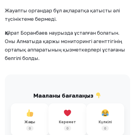
Жауапты органдар бұл ақпаратқа қатысты әлі
түсініктеме бермеді.
Қайрат Боранбаев наурызда ұсталған болатын.
Оны Алматыда қаржы мониторингі агенттігінің
орталық аппаратының қызметкерлері ұстағаны
белгілі болды.
Мақаланы бағалаңыз
Жақсы
Керемет
Күлкілі
0
0
0