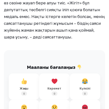
өз сөзіне жауап бере алуы тиіс. «Жігіт» бұл
депутаттық төсбелгі сияқты іліп қоюға болатын
медаль емес. Нақты істерге келетін болсақ, менің
саясаттанушы ретіндегі жұмысым – біздің саяси
жүйенің жаман жақтарын ашып қана қоймай,
шара ұсыну, – деді саясаттанушы.
Мақаланы бағалаңыз
Жақсы
Керемет
Күлкілі
0
0
0