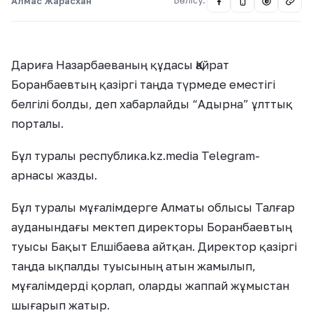
Алмас Жарасхан
Бөлісу:
@
Дариға Назарбаеваның құдасы Қайрат
Боранбаевтың қазіргі таңда түрмеде еместігі
белгілі болды, деп хабарлайды “Адырна” ұлттық
порталы.
Бұл туралы республика.kz.media Telegram-
арнасы жазды.
Бұл туралы мұғалімдерге Алматы облысы Талғар
ауданындағы мектеп директоры Боранбаевтың
туысы Бақыт Елшібаева айтқан. Директор қазіргі
таңда ықпалды туысының атын жамылып,
мұғалімдерді қорлап, оларды жаппай жұмыстан
шығарып жатыр.