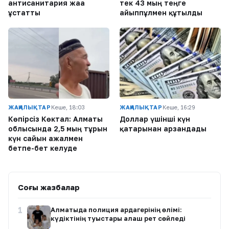
антисанитария жаға
тек 43 мың теңге
ұстатты
айыппұлмен құтылды
ЖАҢАЛЫҚТАР
Кеше, 18:03
ЖАҢАЛЫҚТАР
Кеше, 16:29
Көпірсіз Көктaл: Алматы
Доллар үшінші күн
облысында 2,5 мың тұрғын
қатарынан арзандады
күн сайын ажалмен
бетпе-бет келуде
Соңғы жазбалар
1
Алматыда полиция ардагерінің өлімі:
күдіктінің туыстары алғаш рет сөйледі