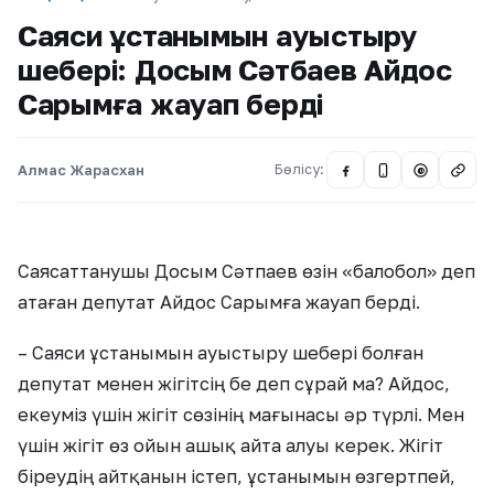
Саяси ұстанымын ауыстыру
шебері: Досым Сәтбаев Айдос
Сарымға жауап берді
Алмас Жарасхан
Бөлісу:
@
Саясаттанушы Досым Сәтпаев өзін «балобол» деп
атаған депутат Айдос Сарымға жауап берді.
– Саяси ұстанымын ауыстыру шебері болған
депутат менен жігітсің бе деп сұрай ма? Айдос,
екеуміз үшін жігіт сөзінің мағынасы әр түрлі. Мен
үшін жігіт өз ойын ашық айта алуы керек. Жігіт
біреудің айтқанын істеп, ұстанымын өзгертпей,