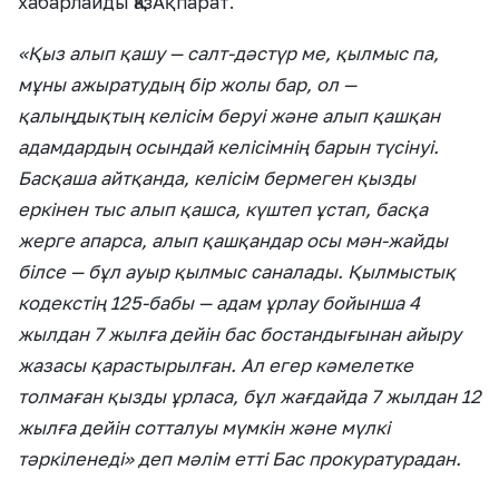
хабарлайды ҚазАқпарат.
«Қыз алып қашу — салт-дәстүр ме, қылмыс па,
мұны ажыратудың бір жолы бар, ол —
қалыңдықтың келісім беруі және алып қашқан
адамдардың осындай келісімнің барын түсінуі.
Басқаша айтқанда, келісім бермеген қызды
еркінен тыс алып қашса, күштеп ұстап, басқа
жерге апарса, алып қашқандар осы мән-жайды
білсе — бұл ауыр қылмыс саналады. Қылмыстық
кодекстің 125-бабы — адам ұрлау бойынша 4
жылдан 7 жылға дейін бас бостандығынан айыру
жазасы қарастырылған. Ал егер кәмелетке
толмаған қызды ұрласа, бұл жағдайда 7 жылдан 12
жылға дейін сотталуы мүмкін және мүлкі
тәркіленеді» деп мәлім етті Бас прокуратурадан.