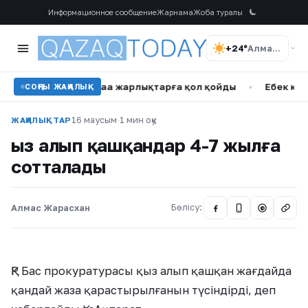
Информационное сообщение
Жарнама
Жоба туралы
+24°
Алматы
ғытталған жаңа жарлықтарға қол қойды
•
Еңбек кодексінд
СОҢҒЫ ЖАҢАЛЫҚ
16 маусым
·
1 мин оқу
ЖАҢАЛЫҚТАР
Қыз алып қашқандар 4-7 жылға
сотталады
Алмас Жарасхан
Бөлісу:
@
ҚР Бас прокуратурасы қыз алып қашқан жағдайда
қандай жаза қарастырылғанын түсіндірді, деп