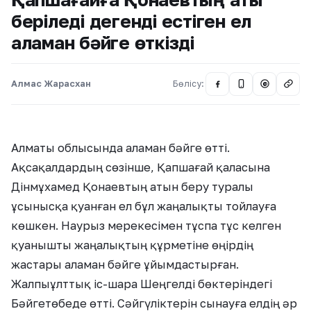
беріледі дегенді естіген ел
аламан бәйге өткізді
Алмас Жарасхан
Бөлісу:
@
Алматы облысында аламан бәйге өтті.
Ақсақалдардың сөзінше, Қапшағай қаласына
Дінмұхамед Қонаевтың атын беру туралы
ұсынысқа қуанған ел бұл жаңалықты тойлауға
көшкен. Наурыз мерекесімен тұспа тұс келген
қуанышты жаңалықтың құрметіне өңірдің
жастары аламан бәйге ұйымдастырған.
Жалпыұлттық іс-шара Шеңгелді бөктеріндегі
Бәйгетөбеде өтті. Сәйгүліктерін сынауға елдің әр