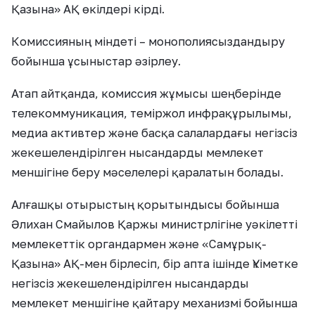
Қазына» АҚ өкілдері кірді.
Комиссияның міндеті – монополиясыздандыру
бойынша ұсыныстар әзірлеу.
Атап айтқанда, комиссия жұмысы шеңберінде
телекоммуникация, теміржол инфрақұрылымы,
медиа активтер және басқа салалардағы негізсіз
жекешелендірілген нысандарды мемлекет
меншігіне беру мәселелері қаралатын болады.
Алғашқы отырыстың қорытындысы бойынша
Әлихан Смайылов Қаржы министрлігіне уәкілетті
мемлекеттік органдармен және «Самұрық-
Қазына» АҚ-мен бірлесіп, бір апта ішінде Үкіметке
негізсіз жекешелендірілген нысандарды
мемлекет меншігіне қайтару механизмі бойынша