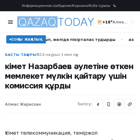
Информационное сообщение
Жарнама
Жоба туралы
+18°
Алматы
нда ән айтып, желіде пікірталас тудырды
•
Қазақстандық
СОҢҒЫ ЖАҢАЛЫҚ
24 наурыз
·
1 мин оқу
БАСТЫ ТАҚЫРЫП
Үкімет Назарбаев әулетіне өткен
мемлекет мүлкін қайтару үшін
комиссия құрды
Алмас Жарасхан
Бөлісу:
@
Үкімет телекоммуникация, теміржол