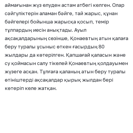
аймағынан жүз елуден астам атбегі келген. Олар
сәйгүліктерін аламан бәйге, тай жарыс, құнан
бәйгелері бойынша жарысқа қосып, темір
тұлпардың иесін анықтады. Ауыл
ақсақалдарының сөзінше, Қонаевтың атын қалаға
беру туралы ұсыныс өткен ғасырдың 80
жылдары да көтерілген. Қапшағай қаласын және
су қоймасын салу тікелей Қонаевтың қолдауымен
жүзеге асқан. Тұлғаға қаланың атын беру туралы
өтініштерді ақсақалдар қырық жылдан бері
көтеріп келе жатқан.
«Ауылдың ақсақалдары Қапшағайдың
атын Қонаев деп ауыстыруға қарсы