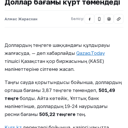
Доллар бағамы күрт төмендеді
Алмас Жарасхан
Бөлісу:
@
Доллардың теңгеге шаққандағы құлдырауы
жалғасуда,
— деп хабарлайды
Qazaq.Today
тілшісі
Қазақстан қор биржасының (KASE)
мәліметтеріне сілтеме жасап.
Таңғы сауда қорытындысы бойынша, доллардың
орташа бағамы 3,87 теңгеге төмендеп,
501,49
теңге
болды. Айта кетейік, Ұлттық банк
мәліметінше, доллардың 19-24 наурыздағы
ресми бағамы
505,22 теңгеге
тең.
Kurs.kz
деректері бойынша, қазіргі уақытта