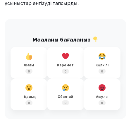
ұсыныстар енгізуді тапсырды.
Мақаланы бағалаңыз
Жақсы
Керемет
Күлкілі
0
0
0
Қызық
Обал-ай
Ашулы
0
0
0