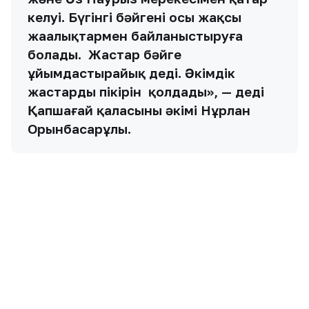
Жалпы, республика деңгейінде өткен бәйгеге
Алматы, Шығыс Қазақстан, Абай, Жамбыл,
Қарағанды, Батыс Қазақстан облыстары және
Алматы, Талдықорған қалаларынан жүйріктер
қатысты. 25 шақырымдық аламанға — 50
сайгүлек, 15 шақырымдық топ бәйгесіне – 40, 8
шақырымдық құнан жарысқа -50, 4
шақырымдық тай жарысына– 30 ат жіберілген.
«Елдің делебесін қоздырып, қиқулай
шапқан жарыста топ бәйгенің жүлдесі
– Батыс Қазақстанға бұйырды. Құнан