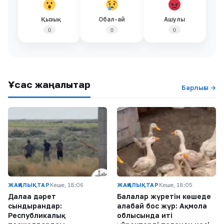
Қызық
Обал-ай
Ашулы
0
0
0
Ұқсас жаңалықтар
Барлығы →
ЖАҢАЛЫҚТАР
Кеше, 18:06
ЖАҢАЛЫҚТАР
Кеше, 18:05
Далаға дәрет
Балалар жүретін көшеде
сындырғандар:
алабай бос жүр: Ақмола
Республикалық
облысында иті