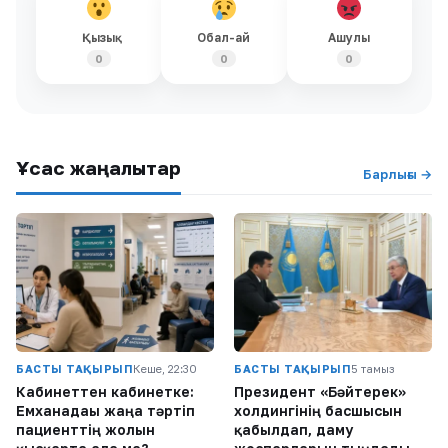
Қызық
Обал-ай
Ашулы
0
0
0
Ұқсас жаңалықтар
Барлығы →
БАСТЫ ТАҚЫРЫП
Кеше, 22:30
БАСТЫ ТАҚЫРЫП
5 тамыз
Кабинеттен кабинетке:
Президент «Бәйтерек»
Емханадағы жаңа тәртіп
холдингінің басшысын
пациенттің жолын
қабылдап, даму