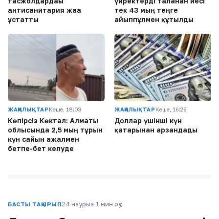
тасжолдардағы
үйректерді таланған иесі
антисанитария жаға
тек 43 мың теңге
ұстатты
айыппұлмен құтылды
ЖАҢАЛЫҚТАР
Кеше, 18:03
ЖАҢАЛЫҚТАР
Кеше, 16:29
Көпірсіз Көктaл: Алматы
Доллар үшінші күн
облысында 2,5 мың тұрғын
қатарынан арзандады
күн сайын ажалмен
бетпе-бет келуде
24 наурыз
·
1 мин оқу
БАСТЫ ТАҚЫРЫП