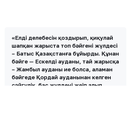
Мақаланы бағалаңыз
Жақсы
Керемет
Күлкілі
0
0
0
Қызық
Обал-ай
Ашулы
0
0
0
Ұқсас жаңалықтар
Барлығы →