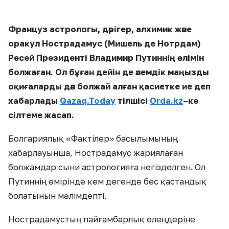
Француз астрологы, дәрігер, алхимик және
оракул Нострад
амус (Мишель де Нотрдам)
Ресей
П
резиденті Вл
адимир Путиннің өлімін
болжаған.
Ол
бұған дейін де әлемдік маңызды
оқиғаларды
дәл
болжай алған қасиетке ие
деп
хабарлады
Qazaq.Today
тілшісі
Orda
.
kz
–
ке
сілтеме жасап
.
Болгариялық «Фактілер» басылымының
хабарлауынша, Нострадамус жариялаған
болжамдар сыни астрологияға негізделген. Ол
Путиннің өмірінде кем дегенде бес қастандық
болатынын мәлімдепті.
Нострадамустың пайғамбарлық өлеңдеріне