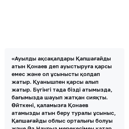
емес және ол ұсынысты қолдап
жатыр. Қуанышпен қарсы алып
жатыр. Бүгінгі таңда біздің атымызда,
бағымызда шауып жатқан сияқты.
Өйткені, қаламызға Қонаев
атамыздың атын беру туралы ұсыныс,
Қапшағайдың облыс орталығы болуы
және Әз Наурыз мерекесімен қатар
келуі. Бүгінгі бәйгені осы жақсы
жаңалықтармен байланыстыруға
болады. Жастар бәйге
ұйымдастырайық деді. Әкімдік
жастардың пікірін қолдады», — деді
Қапшағай қаласының әкімі Нұрлан
Орынбасарұлы.