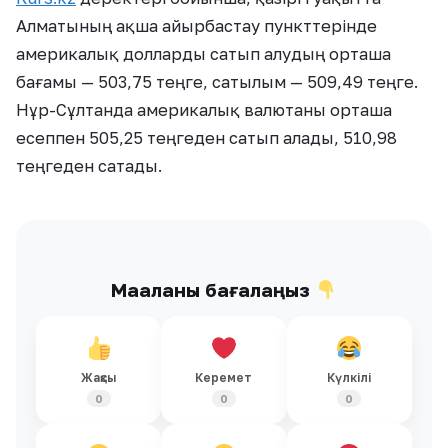
Алматының ақша айырбастау пункттерінде
америкалық долларды сатып алудың орташа
бағамы — 503,75 теңге, сатылым — 509,49 теңге.
Нұр-Сұлтанда америкалық валютаны орташа
есеппен 505,25 теңгеден сатып алады, 510,98
теңгеден сатады.
Мақаланы бағалаңыз
Жақсы
Керемет
Күлкілі
0
0
0