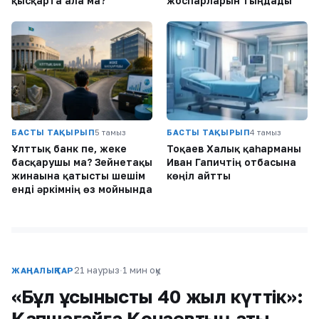
қысқарта ала ма?
жоспарларын тыңдады
БАСТЫ ТАҚЫРЫП
5 тамыз
БАСТЫ ТАҚЫРЫП
4 тамыз
Ұлттық банк пе, жеке
Тоқаев Халық қаһарманы
басқарушы ма? Зейнетақы
Иван Гапичтің отбасына
жинағына қатысты шешім
көңіл айтты
енді әркімнің өз мойнында
21 наурыз
·
1 мин оқу
ЖАҢАЛЫҚТАР
«Бұл ұсынысты 40 жыл күттік»:
Қапшағайға Қонаевтың аты