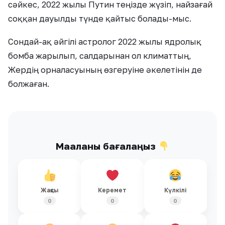
сәйкес, 2022 жылы Путин теңізде жүзіп, найзағай
соққан дауылды түнде қайтыс болады-мыс.
Сондай-ақ әйгілі астролог 2022 жылы ядролық
бомба жарылып, салдарынан ол климаттың,
Жердің орналасуының өзгеруіне әкелетінін де
болжаған.
Мақаланы бағалаңыз
Жақсы
Керемет
Күлкілі
0
0
0