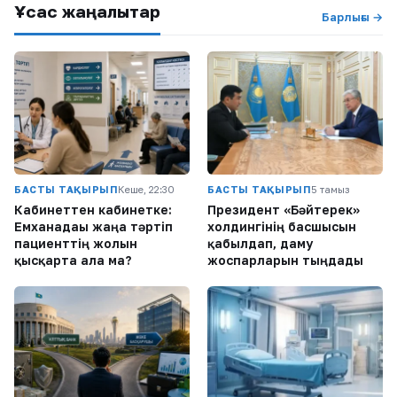
Ұқсас жаңалықтар
Барлығы →
БАСТЫ ТАҚЫРЫП
Кеше, 22:30
БАСТЫ ТАҚЫРЫП
5 тамыз
Кабинеттен кабинетке:
Президент «Бәйтерек»
Емханадағы жаңа тәртіп
холдингінің басшысын
пациенттің жолын
қабылдап, даму
қысқарта ала ма?
жоспарларын тыңдады