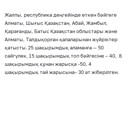
бәйге — Ескелді ауданы, тай жарысқа
– Жамбыл ауданы ие болса, аламан
бәйгеде Қордай ауданынан келген
сәйгүлік бас жүлдені жеңіп алып,
«Лада Гранта» автокөлігін
қанжығасына байлады. Бәйгені
ұйымдастырудан түскен қаражатқа
жастар жағдайы нашар отбасыларға
баспана алып береді», — деді
Қапшағай қаласы әкімінің баспасөз
қызметі.