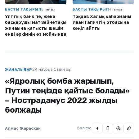
БАСТЫ ТАҚЫРЫП
5 тамыз
БАСТЫ ТАҚЫРЫП
4 тамыз
Ұлттық банк пе, жеке
Тоқаев Халық қаһарманы
басқарушы ма? Зейнетақы
Иван Гапичтің отбасына
жинағына қатысты шешім
көңіл айтты
енді әркімнің өз мойнында
24 наурыз
·
1 мин оқу
ЖАҢАЛЫҚТАР
«Ядролық бомба жарылып,
Путин теңізде қайтыс болады»
– Нострадамус 2022 жылды
болжады
Алмас Жарасхан
Бөлісу:
@