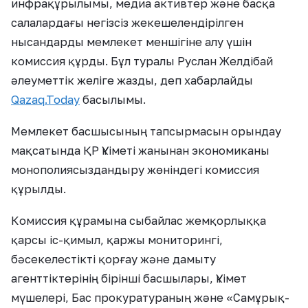
инфрақұрылымы, медиа активтер және басқа
салалардағы негізсіз жекешелендірілген
нысандарды мемлекет меншігіне алу үшін
комиссия құрды. Бұл туралы Руслан Желдібай
әлеуметтік желіге жазды, деп хабарлайды
Qazaq.Today
басылымы.
Мемлекет басшысының тапсырмасын орындау
мақсатында ҚР Үкіметі жанынан экономиканы
монополиясыздандыру жөніндегі комиссия
құрылды.
Комиссия құрамына сыбайлас жемқорлыққа
қарсы іс-қимыл, қаржы мониторингі,
бәсекелестікті қорғау және дамыту
агенттіктерінің бірінші басшылары, Үкімет
мүшелері, Бас прокуратураның және «Самұрық-