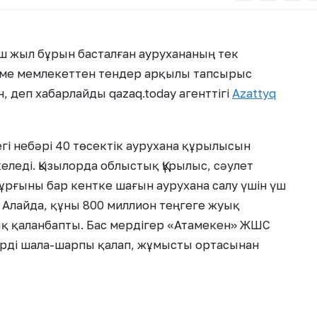
 жыл бұрын басталған аурухананың тек
еме мемлекеттен тендер арқылы тапсырыс
 деп хабарлайды qazaq.today агенттігі
Azattyq
егі небәрі 40 төсектік аурухана құрылысын
еледі. Қызылорда облыстық Құрылыс, сәулет
ұрғыны бар кентке шағын аурухана салу үшін үш
 Алайда, құны 800 миллион теңгеге жуық
ық қаланбапты. Бас мердігер «Атамекен» ЖШС
ерді шала-шарпы қалап, жұмысты ортасынан