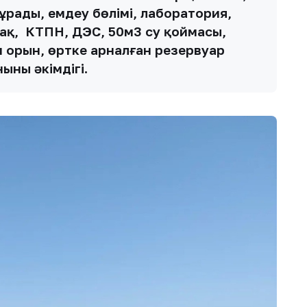
тұрады, емдеу бөлімі, лаборатория,
ақ, КТПН, ДЭС, 50м3 су қоймасы,
 орын, өртке арналған резервуар
ының әкімдігі.