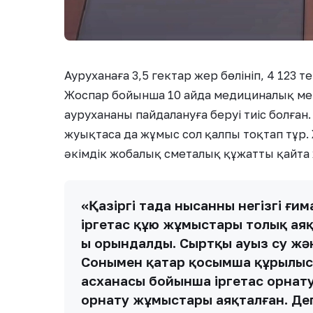
Ауруханаға 3,5 гектар жер бөлініп, 4 123
Жоспар бойынша 10 айда медициналық ме
аурухананы пайдалануға беруі тиіс болған
жуықтаса да жұмыс сол қалпы тоқтап тұр
әкімдік жобалық сметалық құжатты қайта 
«Қазіргі таңда нысанның негізгі 
іргетас құю жұмыстары толық ая
ы орындалды. Сыртқы ауыз су жән
Сонымен қатар қосымша құрылыс
асханасы бойынша іргетас орнат
орнату жұмыстары аяқталған. Де