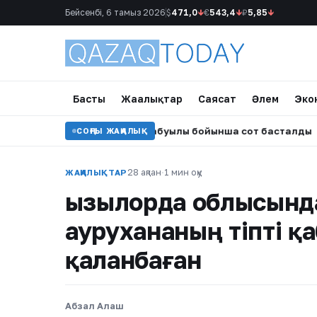
Бейсенбі, 6 тамыз 2026
$
471,0
↓
€
543,4
↓
₽
5,85
↓
Басты
Жаңалықтар
Саясат
Әлем
Эко
ш иттің оқушыға шабуылы бойынша сот басталды
•
Алмат
СОҢҒЫ ЖАҢАЛЫҚ
28 ақпан
·
1 мин оқу
ЖАҢАЛЫҚТАР
Қызылорда облысында
аурухананың тіпті қ
қаланбаған
Абзал Алаш