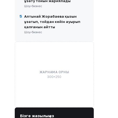
ұзату тойын жариялады
Шоу-бизнес
5
Алтынай Жорабаева қызын
ұзатып, тойдан кейін ауырып
қалғанын айтты
Шоу-бизнес
ЖАРНАМА ОРНЫ
300×250
Бізге жазылыңыз