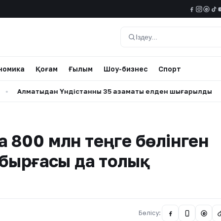
@
Іздеу
номика
Қоғам
Ғылым
Шоу-бизнес
Спорт
ыдан Үндістанның 35 азаматы елден шығарылды
•
Мөлдір 
 800 млн теңге бөлінген
абырғасы да толық
Бөлісу:
@