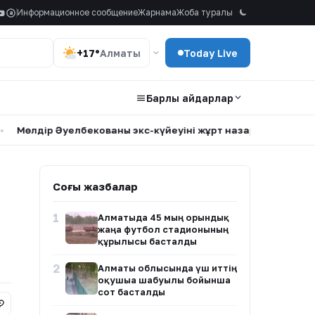
Информационное сообщение
Жарнама
Жоба туралы
a
+17°
Алматы
Today Live
Барлық айдарлар
Әуелбекованың экс-күйеуінің жұрт назарын аудартқан фотосы
Соңғы жазбалар
1
Алматыда 45 мың орындық
жаңа футбол стадионының
құрылысы басталды
2
Алматы облысында үш иттің
оқушыға шабуылы бойынша
сот басталды