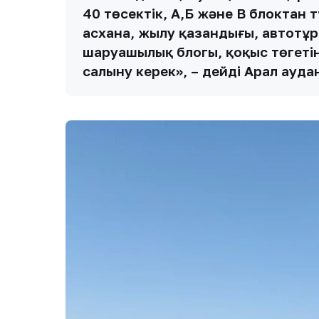
40 төсектік, А,Б және В блоктан 
асхана, жылу қазандығы, автотұр
шаруашылық блогы, қоқыс төгетін
салыну керек», – дейді Арал аудан