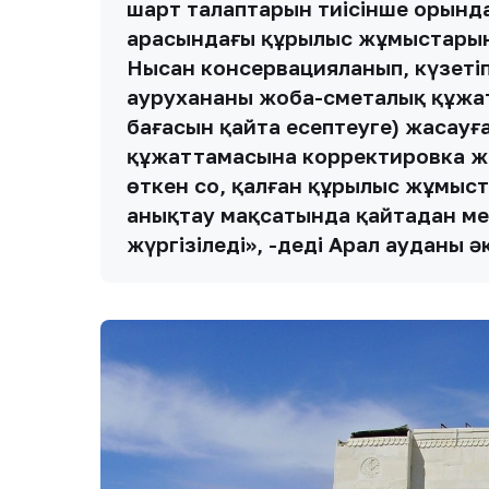
шарт талаптарын тиісінше орынд
арасындағы құрылыс жұмыстарын 
Нысан консервацияланып, күзетіп 
аурухананың жоба-сметалық құжа
бағасын қайта есептеуге) жасау
құжаттамасына корректировка ж
өткен соң, қалған құрылыс жұмыс
анықтау мақсатында қайтадан ме
жүргізіледі», -деді Арал ауданы әк