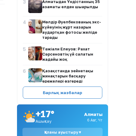
3
Алматыдан Үндістанның 35
азаматы елден шығарылды
4
Мөлдір Әуелбекованың экс-
күйеуінің жұрт назарын
аудартқан фотосы желіде
тарады
5
Тәжіғали Елеуов: Рахат
Сәрсеновтің үй салатын
жағдайы жоқ
6
Қазақстанда зейнетақы
жинақтарын басқару
ережелері өзгереді
7
Айгүл Иманбаева Алтынай
Барлық жазбалар
Жорабаеваның қызының
тойына неге бармағанын
түсіндірді
+17°
Алматы
8
ҚР Ғылым және жоғары білім
6 Авг, Чт
Ашықтау
министрі мемлекеттік грант
конкурсының
Қаланы ауыстыру ▾
қорытындысын жариялады