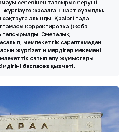
амауы себебінен тапсырыс беруші
жүргізуге жасалған шарт бұзылды.
сақтауға алынды. Қазіргі таңда
ттамасы корректировка (жоба
ға тапсырылды. Сметалық
асалып, мемлекеттік сараптамадан
тарын жүргізетін мердігер мекемені
млекеттік сатып алу жұмыстары
імдігінің баспасөз қызметі.