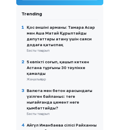
9
Ақмола облысында банктік
Trending
несиелермен алаяқтық
жасаған 21 адамға үкім
шықты
1
Қос әншінің арманы: Тамара Асар
мен Аша Матай Құрылтайдың
10
Turkish Airlines 981 рейсінің
депутаттары атану үшін саяси
апаты: 346 адам қаза
додаға қатыспақ
тапқан әуе трагедиясы
Басты тақырып
2
5 көлікті соғып, қашып кеткен
Астана тұрғыны 30 тәулікке
қамалды
Жаңалықтар
3
Валюта мен бетон арасындағы
үзілген байланыс: теңге
нығайғанда цемент неге
қымбаттайды?
Басты тақырып
4
Айгүл Иманбаева сіңлісі Райханның