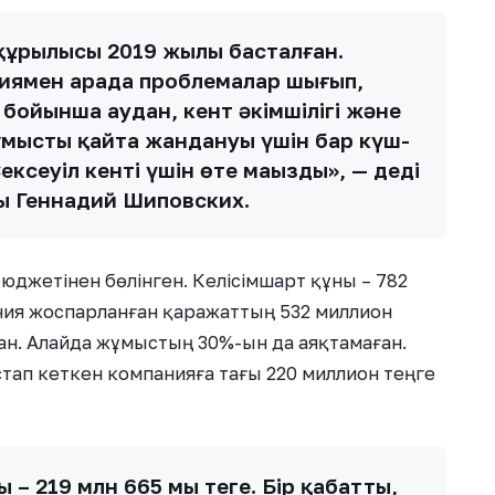
 құрылысы 2019 жылы басталған.
ниямен арада проблемалар шығып,
бойынша аудан, кент әкімшілігі және
ұмыстың қайта жандануы үшін бар күш-
ксеуіл кенті үшін өте маңызды», — деді
ты Геннадий Шиповских.
юджетінен бөлінген. Келісімшарт құны – 782
ния жоспарланған қаражаттың 532 миллион
ған. Алайда жұмыстың 30%-ын да аяқтамаған.
тап кеткен компанияға тағы 220 миллион теңге
 219 млн 665 мың теңге. Бір қабатты,