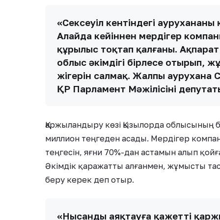
«Сексеуіл кентіндегі аурухананың
Алайда кейіннен мердігер компа
құрылыс тоқтап қалғаны. Ақпарат 
облыс әкімдігі бірлесе отырып, ж
жігерін салмақ. Жалпы аурухана Се
ҚР Парламент Мәжілісінің депута
Қаржыландыру көзі Қызылорда облысының б
миллион теңгеден асады. Мердігер компа
теңгесін, яғни 70%-дан астамын алып қой
Әкімдік қаражатты алғанмен, жұмысты тас
беру керек деп отыр.
«Нысанды аяқтауға қажетті қаржы –