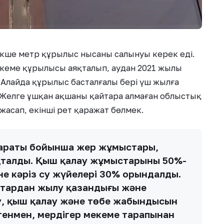
 текше метр құрылыс нысаны салынуы керек еді.
кеме құрылысы аяқталып, аудан 2021 жылы
. Алайда құрылыс басталғалы бері үш жылға
. Желге ұшқан ақшаны қайтара алмаған облыстық
жасап, екінші рет қаражат бөлмек.
ғимараты бойынша жер жұмыстары,
қталды. Қыш қалау жұмыстарының 50%-
е кәріз су жүйелері 30% орындалды.
тардан жылу қазандығы және
у, қыш қалау және төбе жабындысын
генмен, мердігер мекеме тарапынан