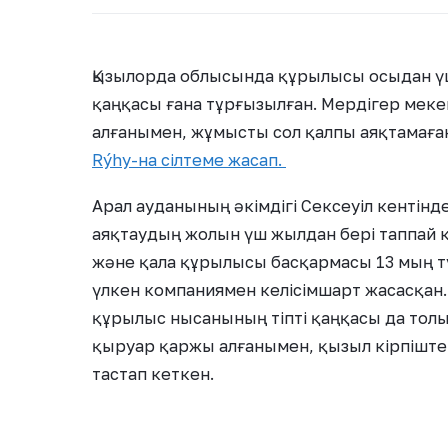
Қызылорда облысында құрылысы осыдан үш
қаңқасы ғана тұрғызылған. Мердігер мек
алғанымен, жұмысты сол қалпы аяқтамаған,
Rýhy-на сілтеме жасап.
Арал ауданының әкімдігі Сексеуіл кентінд
аяқтаудың жолын үш жылдан бері таппай к
және қала құрылысы басқармасы 13 мың т
үлкен компаниямен келісімшарт жасасқан.
құрылыс нысанының тіпті қаңқасы да тол
қыруар қаржы алғанымен, қызыл кірпішт
тастап кеткен.