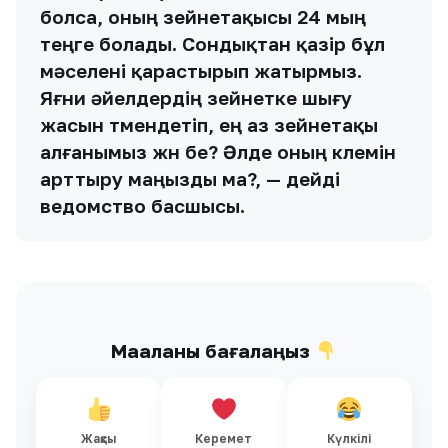
болса, оның зейнетақысы 24 мың
теңге болады. Сондықтан қазір бұл
мәселені қарастырып жатырмыз.
Яғни әйелдердің зейнетке шығу
жасын төмендетіп, ең аз зейнетақы
алғанымыз жөн бе? Әлде оның көлемін
арттыру маңызды ма?, — дейді
ведомство басшысы.
Мақаланы бағалаңыз
Жақсы
Керемет
Күлкілі