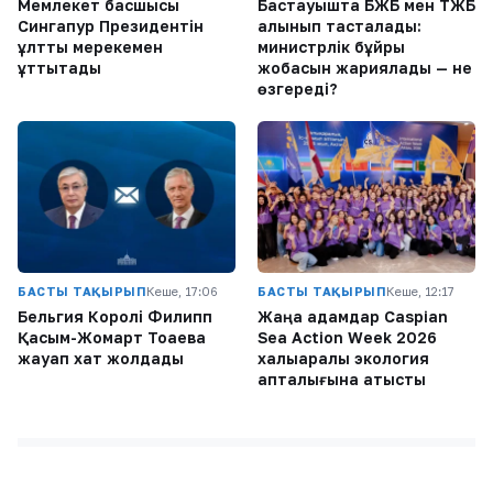
Мемлекет басшысы
Бастауышта БЖБ мен ТЖБ
Сингапур Президентін
алынып тасталады:
ұлттық мерекемен
министрлік бұйрық
құттықтады
жобасын жариялады — не
өзгереді?
БАСТЫ ТАҚЫРЫП
Кеше, 17:06
БАСТЫ ТАҚЫРЫП
Кеше, 12:17
Бельгия Королі Филипп
Жаңа адамдар Caspian
Қасым-Жомарт Тоқаевқа
Sea Action Week 2026
жауап хат жолдады
халықаралық экология
апталығына қатысты