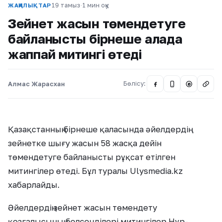
19 тамыз
·
1 мин оқу
ЖАҢАЛЫҚТАР
Зейнет жасын төмендетуге
байланысты бірнеше қалада
жаппай митингі өтеді
Алмас Жарасхан
Бөлісу:
@
Қазақстанның бірнеше қаласында әйелдердің
зейнетке шығу жасын 58 жасқа дейін
төмендетуге байланысты рұқсат етілген
митингілер өтеді. Бұл туралы Ulysmedia.kz
хабарлайды.
Әйелдердің зейнет жасын төмендету
қозғалысының белсенділері митингілер Нұр-