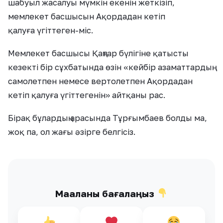
шабуыл жасалуы мүмкін екенін жеткізіп,
мемлекет басшысын Ақордадан кетіп
қалуға үгіттеген-міс.
Мемлекет басшысы Қаңтар бүлігіне қатысты
кезекті бір сұхбатында өзін «кейбір азаматтардың
самолетпен немесе вертолетпен Ақордадан
кетіп қалуға үгіттегенін» айтқаны рас.
Бірақ бұлардың арасында Тұрғымбаев болды ма,
жоқ па, ол жағы әзірге белгісіз.
Мақаланы бағалаңыз