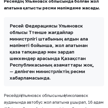
Ресейдің Ульяновск облысында болған жол
апатына қатысты ресми мәлімдеме жасады.
Ресей Федерациясы Ульяновск
облысы Төтенше жағдайлар
министрлігі штабының алдын ала
мәліметі бойынша, жол апатынан
қаза тапқандар мен зардап
шеккендер арасында Қазақстан
Республикасының азаматтары жоқ,
— делінген министрліктің ресми
хабарламасында.
Ресейдің Ульяновск облысының Николаевск
ауданында автобус жол апатына ұшырап, 16 адам