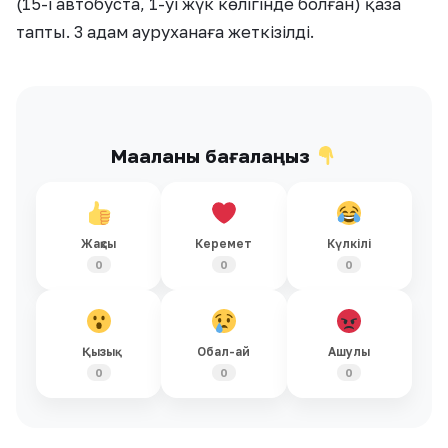
(15-і автобуста, 1-уі жүк көлігінде болған) қаза
тапты. 3 адам ауруханаға жеткізілді.
Мақаланы бағалаңыз
Жақсы
Керемет
Күлкілі
0
0
0
Қызық
Обал-ай
Ашулы
0
0
0