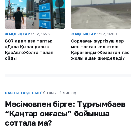
ЖАҢАЛЫҚТАР
Кеше, 16:26
ЖАҢАЛЫҚТАР
Кеше, 16:00
807 адам қаза тапты:
Сорлаған жүргізушілер
«Дала Қырандары»
мен тозған көліктер:
ҚазАвтоЖолға талап
Қарағанды-Жезқазған тас
қойды
жолы қашан жөнделеді?
19 тамыз
·
1 мин оқу
БАСТЫ ТАҚЫРЫП
Мәсімовпен бірге: Тұрғымбаев
“Қаңтар оқиғасы” бойынша
соттала ма?