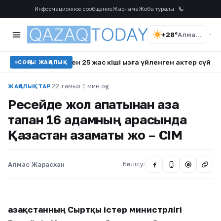
Информационное сообщение
Жарнама
Жоба туралы
+28°
Алматы
сын»: Өзінен 25 жас кіші қызға үйленген актер сүйінші сұрады
СОҢҒЫ ЖАҢАЛЫҚ
22 тамыз
·
1 мин оқу
ЖАҢАЛЫҚТАР
Ресейде жол апатынан қаза
тапқан 16 адамның арасында
Қазақстан азаматы жоқ – СІМ
Алмас Жарасхан
Бөлісу:
@
Қазақстанның Сыртқы істер министрлігі