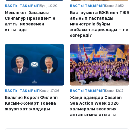
БАСТЫ ТАҚЫРЫП
Бүгін, 10:20
БАСТЫ ТАҚЫРЫП
Кеше, 21:52
Мемлекет басшысы
Бастауышта БЖБ мен ТЖБ
Сингапур Президентін
алынып тасталады:
ұлттық мерекемен
министрлік бұйрық
құттықтады
жобасын жариялады — не
өзгереді?
БАСТЫ ТАҚЫРЫП
Кеше, 17:06
БАСТЫ ТАҚЫРЫП
Кеше, 12:17
Бельгия Королі Филипп
Жаңа адамдар Caspian
Қасым-Жомарт Тоқаевқа
Sea Action Week 2026
жауап хат жолдады
халықаралық экология
апталығына қатысты