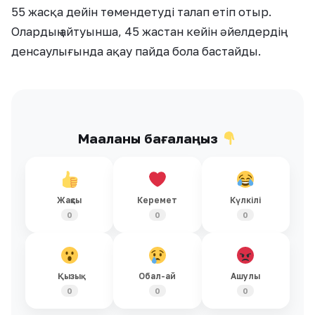
55 жасқа дейін төмендетуді талап етіп отыр.
Олардың айтуынша, 45 жастан кейін әйелдердің
денсаулығында ақау пайда бола бастайды.
Мақаланы бағалаңыз
Жақсы
Керемет
Күлкілі
0
0
0
Қызық
Обал-ай
Ашулы
0
0
0