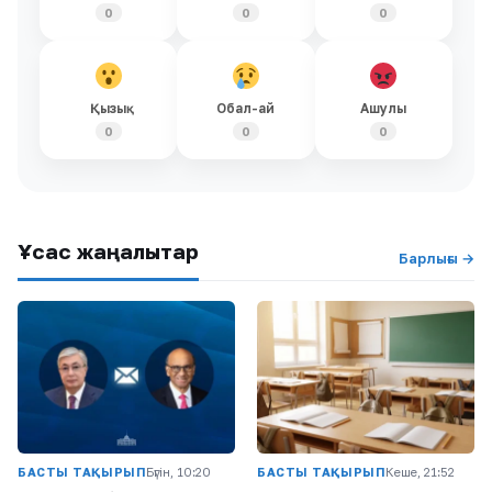
0
0
0
Қызық
Обал-ай
Ашулы
0
0
0
Ұқсас жаңалықтар
Барлығы →
БАСТЫ ТАҚЫРЫП
Бүгін, 10:20
БАСТЫ ТАҚЫРЫП
Кеше, 21:52