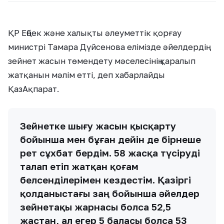
ҚР Еңбек және халықты әлеуметтік қорғау
министрі Тамара Дүйсенова елімізде әйелдердің
зейнет жасын төмендету мәселесінің қаралып
жатқанын мәлім етті, деп хабарлайды
ҚазАқпарат.
Зейнетке шығу жасын қысқарту
бойынша мен бұған дейін де бірнеше
рет сұхбат бердім. 58 жасқа түсіруді
талап етіп жатқан қоғам
белсенділерімен кездестім. Қазіргі
қолданыстағы заң бойынша әйелдер
зейнетақы жарнасы болса 52,5
жастан, ал егер 5 баласы болса 53