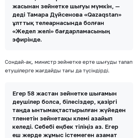
жасынан зейнетке шығуы мүмкін, —
деді Тамара Дүйсенова «Qazaqstan»
ұлттық телеарнасында болған
«Жедел желі» бағдарламасының
эфирінде.
Сондай-ақ, министр зейнетке ерте шығуды талап
етушілерге жағдайды тағы да түсіндірді.
Егер 58 жастан зейнетке шығамын
деушілер болса, білесіздер, қазіргі
таңда ынтымақтастырылған жүйеден
төленетін зейнетақы көлемі азайып
келеді. Себебі еңбек өтіліңіз аз. Егер
еш жерде жұмыс істемеген азамат