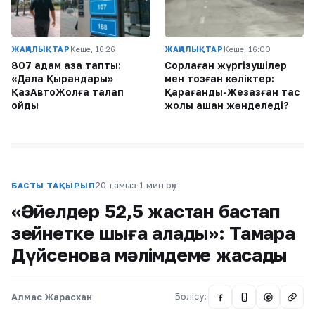
ЖАҢАЛЫҚТАР
Кеше, 16:26
ЖАҢАЛЫҚТАР
Кеше, 16:00
807 адам қаза тапты:
Сорлаған жүргізушілер
«Дала Қырандары»
мен тозған көліктер:
ҚазАвтоЖолға талап
Қарағанды-Жезқазған тас
қойды
жолы қашан жөнделеді?
20 тамыз
·
1 мин оқу
БАСТЫ ТАҚЫРЫП
«Әйелдер 52,5 жастан бастап
зейнетке шыға алады»: Тамара
Дүйсенова мәлімдеме жасады
Алмас Жарасхан
Бөлісу:
@