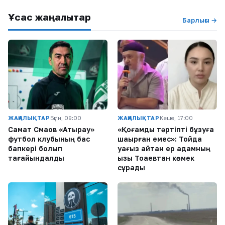
Ұқсас жаңалықтар
Барлығы →
ЖАҢАЛЫҚТАР
Бүгін, 09:00
ЖАҢАЛЫҚТАР
Кеше, 17:00
Самат Смақов «Атырау»
«Қоғамдық тәртіпті бұзуға
футбол клубының бас
шақырған емес»: Тойда
бапкері болып
уағыз айтқан ер адамның
тағайындалды
қызы Тоқаевтан көмек
сұрады