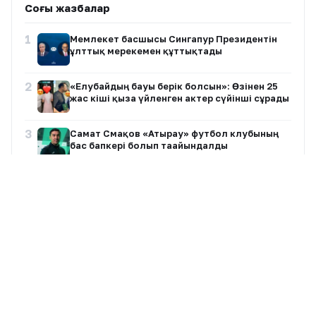
Соңғы жазбалар
1
Мемлекет басшысы Сингапур Президентін
ұлттық мерекемен құттықтады
2
«Елубайдың бауы берік болсын»: Өзінен 25
жас кіші қызға үйленген актер сүйінші сұрады
3
Самат Смақов «Атырау» футбол клубының
бас бапкері болып тағайындалды
4
Ақтау тұрғындары ірі алаяқтық схемасына
қатысты ұжымдық өтініш жолдады
5
Алматыда полиция баланы қауіпті жағдайдан
құтқарды
6
Әділет Зейнелдің анасы: 20 млн теңге —
халық жинаған қаражат, мемлекеттік
өтемақы емес