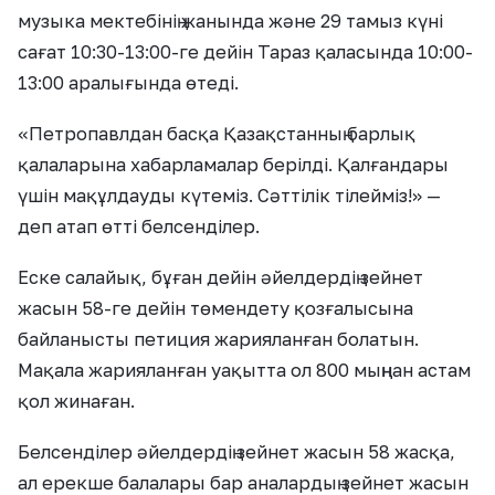
музыка мектебінің жанында және 29 тамыз күні
сағат 10:30-13:00-ге дейін Тараз қаласында 10:00-
13:00 аралығында өтеді.
«Петропавлдан басқа Қазақстанның барлық
қалаларына хабарламалар берілді. Қалғандары
үшін мақұлдауды күтеміз. Сәттілік тілейміз!» —
деп атап өтті белсенділер.
Еске салайық, бұған дейін әйелдердің зейнет
жасын 58-ге дейін төмендету қозғалысына
байланысты петиция жарияланған болатын.
Мақала жарияланған уақытта ол 800 мыңнан астам
қол жинаған.
Белсенділер әйелдердің зейнет жасын 58 жасқа,
ал ерекше балалары бар аналардың зейнет жасын