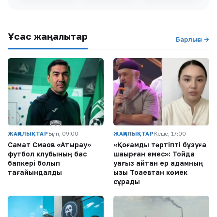
Ұқсас жаңалықтар
Барлығы →
ЖАҢАЛЫҚТАР
Бүгін, 09:00
ЖАҢАЛЫҚТАР
Кеше, 17:00
Самат Смақов «Атырау»
«Қоғамдық тәртіпті бұзуға
футбол клубының бас
шақырған емес»: Тойда
бапкері болып
уағыз айтқан ер адамның
тағайындалды
қызы Тоқаевтан көмек
сұрады