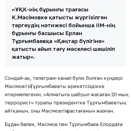
«ҰҚК-нің бұрынғы төрағасы
К.Мәсімовке қатысты жүргізілген
тергеудің нәтижесі бойынша ІІМ-нің
бұрынғы басшысы Ерлан
Тұрғымбаевқа «Қаңтар бүлігіне»
қатысты айып тағу мәселесі шешіліп
жатыр».
Сондай-ақ, телеграм-канал бүлік болған күндері
Мәсімовтің Тұрғымбаевты әрекетсіздікке
итермелегенін, «Алматыға шабуыл жасаған 20 мың
террорист» туралы президентке Тұрғымбаевтың
айтқанын, оны Мәсімовтің растағанын жазған.
Бұдан бөлек, Мәсімов пен Тұрғымбаев Елордаға