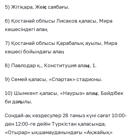
5) Жітіқара, Жеңіс саябағы.
6) Қостанай облысы Лисаков қаласы, Мира
көшесіндегі алаң.
7) Қостанай облысы Қарабалық ауылы, Мира
көшесі бойындағы алаң.
8) Павлодар қ., Конституция алаңы, 1.
9) Семей қаласы, «Спартак» стадионы.
10) Шымкент қаласы, «Наурыз» алаңы, Бәйдібек
би даңғылы.
Сондай-ақ кездесулер 28 тамыз күні сағат 10:00-
ден 12:00-ге дейін Түркістан қаласында,
«Отырар» ықшамауданындағы «Ақжайық»