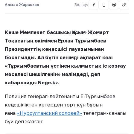
Алмас Жарасхан
Бөлісу:
@
Кеше Мемлекет басшысы Қасым-Жомарт
Тоқаевтың өкімімен Ерлан Тұрғымбаев
Президенттің кеңесшісі лауазымынан
босатылды.
Ал бүгін сенімді ақпарат көзі
«Тұрғымбаевтың үстінен қылмыстық іс қозғау
мәселесі шешілгенін» мәлімдеді, деп
хабарлайды Nege.kz.
Полиция генерал-лейтенанты Е.Тұрғымбаев
кеңесшіліктен кетерден төрт күн бұрын
ғана
«Нурсултанский соловей»
телеграм-каналы
бүй деп жазған: