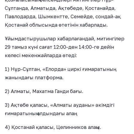
Сұлтанда, Алматыда, Ақтөбеде, Қостанайда,
Павлодарда, Шымкентте, Семейде, сондай-ақ
Қостанай облысында өтетінін хабарлады.
Ұйымдастырушылар хабарлағандай, митингілер
29 тамыз күні сағат 12:00-ден 14:00-ге дейін
келесі мекенжайларда өтеді:
1) Нұр-Сұлтан, «Елорда» циркі ғимаратының
жанындағы платформа.
2) Алматы, Махатма Ганди бағы.
3) Ақтөбе қаласы, «Алматы ауданы» әкімдігі
ғимаратының алдындағы алаң.
4) Қостанай қаласы, Целинников алаңы.