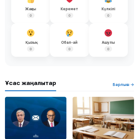
Жақсы
Керемет
Күлкілі
0
0
0
Қызық
Обал-ай
Ашулы
0
0
0
Ұқсас жаңалықтар
Барлығы →