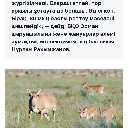
жүргізілмеді. Оларды атпай, тор
арқылы ұстауға да болады. Әдісі көп.
Бірақ, 80 мың басты реттеу мәселені
шешпейді», — дейді БҚО Орман
шаруашылығы және жануарлар әлемі
аумақтық инспекциясының басшысы
Нұрлан Рахымжанов.