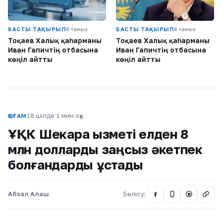
БАСТЫ ТАҚЫРЫП
4 тамыз
БАСТЫ ТАҚЫРЫП
4 тамыз
Тоқаев Халық қаһарманы
Тоқаев Халық қаһарманы
Иван Гапичтің отбасына
Иван Гапичтің отбасына
көңіл айтты
көңіл айтты
18 шілде
·
1 мин оқу
ҚОҒАМ
ҰҚК Шекара қызметі елден 8
млн долларды заңсыз әкетпек
болғандарды ұстады
Абзал Алаш
Бөлісу:
@