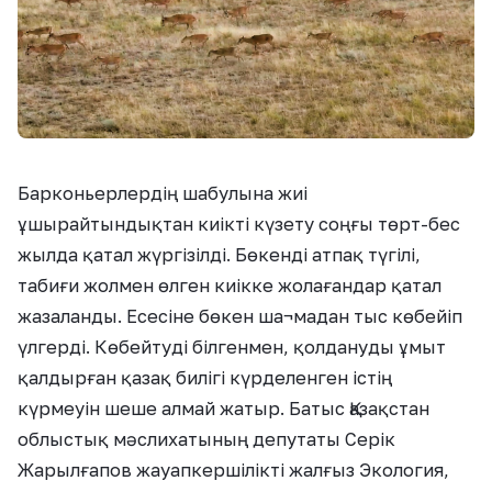
Барконьерлердің шабулына жиі
ұшырайтындықтан киікті күзету соңғы төрт-бес
жылда қатал жүргізілді. Бөкенді атпақ түгілі,
табиғи жолмен өлген киікке жолағандар қатал
жазаланды. Есесіне бөкен ша¬мадан тыс көбейіп
үлгерді. Көбейтуді білгенмен, қолдануды ұмыт
қалдырған қазақ билігі күрделенген істің
күрмеуін шеше алмай жатыр. Батыс Қазақстан
облыстық мәслихатының депутаты Серік
Жарылғапов жауапкершілікті жалғыз Экология,