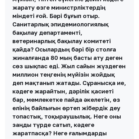
жарату өзге министрліктердің
міндеті ғой. Бәрі бұғып отыр.
Санитарлық эпидемиологиялық
бақылау департаменті,
ветеринарлық бақылау комитеті
қайда? Осылардың бәрі бір столға
жиналғанда 80 мың басты ату деген
сөз шықпас еді. Жыл сайын жүздеген
миллион теңгенің мүйізін жойдық
деп мақтанып жатады. Сұранысқа ие,
кәдеге жарайтын, дәрілік қасиеті
бар, мемлекетке пайда әкелетін, өз
елінің байлығын өртеп жібердік деу
топастық, тоқыраушылық. Неге оны
заңды түрде сатып, кәдеге
жаратпасқа? Неге ғалымдарды