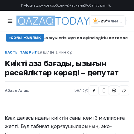
Информационное сообщение
Жарнама
Жоба туралы
+29°
Алматы
ында 40-қа жуық егіз жұп ел қауіпсіздігін қамтамасыз етіп жүр
СОҢҒЫ ЖАҢАЛЫҚ
19 шілде
·
1 мин оқу
БАСТЫ ТАҚЫРЫП
Киікті қазақ бағады, қызығын
ресейліктер көреді – депутат
Абзал Алаш
Бөлісу:
@
Қазақ даласындағы киіктің саны кемі 3 миллионға
жетті. Бұл табиғат қорғаушыларының, эко-