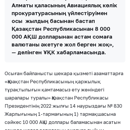
Алматы қаласының Авиациялық көлік
прокуратурасының үйлестіруімен
осы жылдың басынан бастап
Қазақстан Республикасынан 8 000
000 АҚШ долларынан астам сомаға
валютаны әкетуге жол берген жоқ»,
— делінген ҰҚК хабарламасында.
Осыған байланысты шекара қызметі азаматтарға
«Қазақстан Республикасының қаржылық
тұрақтылығын қамтамасыз ету жөніндегі
шаралары туралы» Қазақстан Республикасы
Президентінің 2022 жылғы 14 наурыздағы № 830
Жарлығының 1-тармағының 1) тармақшасына
сәйкес 10 000 АҚШ доллары баламасынан асатын