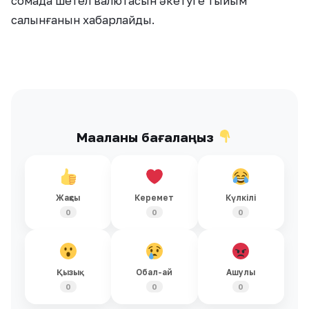
сомада шетел валютасын әкетуге тыйым
салынғанын хабарлайды.
Мақаланы бағалаңыз
Жақсы
Керемет
Күлкілі
0
0
0
Қызық
Обал-ай
Ашулы
0
0
0