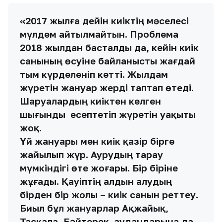
«2017 жылға дейін киіктің мәселесі
мүлдем айтылмайтын. Проблема
2018 жылдан басталды да, кейін киік
санының өсуіне байланысты жағдай
тым күрделеніп кетті. Жылдам
жүретін жануар жерді таптап өтеді.
Шаруалардың киіктен келген
шығынды есептетіп жүретін уақыты
жоқ.
Үй жануары мен киік қазір бірге
жайылып жүр. Аурудың тарау
мүмкіндігі өте жоғары. Бір біріне
жұғады. Қауіптің алдын алудың
бірден бір жолы – киік санын реттеу.
Биыл бұл жануарлар Ақжайық,
Тасқала, Бәйтерек аудандарына да