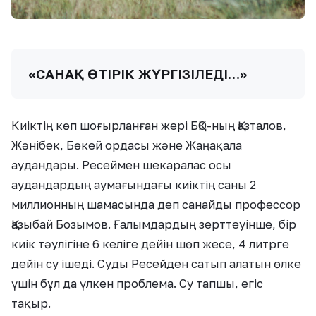
«САНАҚ ӨТІРІК ЖҮРГІЗІЛЕДІ…»
Киіктің көп шоғырланған жері БҚО-ның Қазталов,
Жәнібек, Бөкей ордасы және Жаңақала
аудандары. Ресеймен шекаралас осы
аудандардың аумағындағы киіктің саны 2
миллионның шамасында деп санайды профессор
Қазыбай Бозымов. Ғалымдардың зерттеуінше, бір
киік тәулігіне 6 келіге дейін шөп жесе, 4 литрге
дейін су ішеді. Суды Ресейден сатып алатын өлке
үшін бұл да үлкен проблема. Су тапшы, егіс
тақыр.