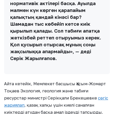
нормативік актілері басқа. Ауылда
малмен күн көрген қарапайым
қалықтың қандай кінәсі бар?
Шамадан тыс көбейіп кетсе киік
қырылып қалады. Сол табиғи апатқа
жеткізбей реттеп отыруымыз керек.
Қол қусырып отырсақ мұның соңы
жақсылыққа апармайды», — деді
Серік Жарылғапов.
Айта кетейік, Мемлекет басшысы Қасым-Жомарт
Тоқаев Экология, геология және табиғи
ресурстар министрі Серікқали Брекешевке
сөгіс
жариялап
, қазақ халқы үшін киелі саналған
киіктерді атудан басқа амал іздеуді тапсырды.