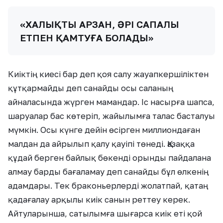
«ХАЛЫҚТЫ АРЗАН, ӘРІ САПАЛЫ
ЕТПЕН ҚАМТУҒА БОЛАДЫ»
Киіктің киесі бар деп қоя салу жауапкершіліктен
құтқармайды деп санайды осы саланың
айналасында жүрген мамандар. Іс насырға шапса,
шаруалар бас көтеріп, жайылымға талас басталуы
мүмкін. Осы күнге дейін өсірген миллиондаған
малдан да айрылып қалу қауіпі төнеді. Қазаққа
құдай берген байлық бөкенді орынды пайдалана
алмау барды бағаламау деп санайды бұл өлкенің
адамдары. Тек браконьерлерді жолатпай, қатаң
қадағалау арқылы киік санын реттеу керек.
Айтуларынша, сатылымға шығарса киік еті қой