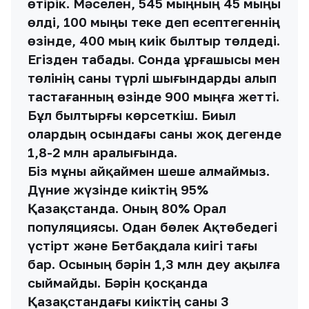
өтірік. Мәселен, 545 мыңның 45 мыңы
өлді, 100 мыңы теке деп есептегеннің
өзінде, 400 мың киік былтыр төлдеді.
Егізден табады. Сонда ұрғашысы мен
төлінің саны түрлі шығындарды алып
тастағанның өзінде 900 мыңға жетті.
Бұл былтырғы көрсеткіш. Биыл
олардың осындағы саны жоқ дегенде
1,8-2 млн аралығында.
Біз мұны айқаймен шеше алмаймыз.
Дүние жүзінде киіктің 95%
Қазақстанда. Оның 80% Орал
популяциясы. Одан бөлек Ақтөбедегі
үстірт және Бетбақдала киігі тағы
бар. Осының бәрін 1,3 млн деу ақылға
сыймайды. Бәрін қосқанда
Қазақстандағы киіктің саны 3