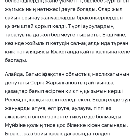
белсенділердің және үкіметтің бірлесе жүргізген
жұмысының нәтижесі деуге болады. Олар жыл
сайын осынау жануарларды браконьерлерден
қызғыштай қорып келді. Түрлі аурулардың
таралуына да жол бермеуге тырысты. Енді міне,
кезінде жойылып кетудің сәл-ақ алдында тұрған
киік популяциясы Қазақстанда қайта қалпына келе
бастады.
Алайда, Батыс Қазақстан облыстық мәслихатының
депутаты Серік Жарылғаповтың айтуынша,
қазақтар бағып өсірген киіктің қызығын көрші
Ресейдің халқы көріп келеді екен. Біздің елде бұл
жануарды атуға, өлтіруге, аулауға, тіпті өз
ажалымен өлген бөкенге тиісуге де болмайды.
Мүйізіне қолың тисе қос білекке кісен салынады.
Бірақ… жаз бойы қазақ даласында төлдеп