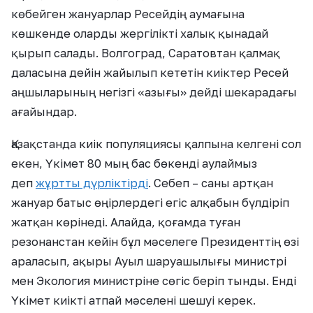
көбейген жануарлар Ресейдің аумағына
көшкенде оларды жергілікті халық қынадай
қырып салады. Волгоград, Саратовтан қалмақ
даласына дейін жайылып кететін киіктер Ресей
аңшыларының негізгі «азығы» дейді шекарадағы
ағайындар.
Қазақстанда киік популяциясы қалпына келгені сол
екен, Үкімет 80 мың бас бөкенді аулаймыз
деп
жұртты дүрліктірді
. Себеп – саны артқан
жануар батыс өңірлердегі егіс алқабын бүлдіріп
жатқан көрінеді. Алайда, қоғамда туған
резонанстан кейін бұл мәселеге Президенттің өзі
араласып, ақыры Ауыл шаруашылығы министрі
мен Экология министріне сөгіс беріп тынды. Енді
Үкімет киікті атпай мәселені шешуі керек.