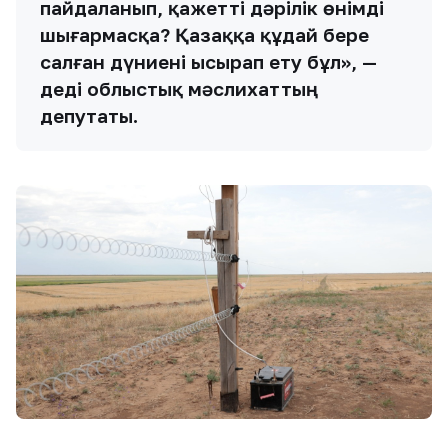
пайдаланып, қажетті дәрілік өнімді
шығармасқа? Қазаққа құдай бере
салған дүниені ысырап ету бұл», —
деді облыстық мәслихаттың
депутаты.