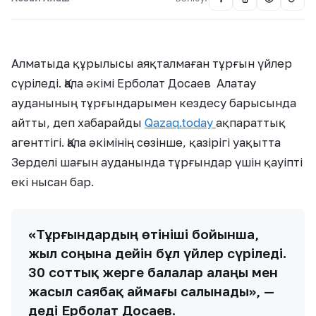
Алматыда құрылысы аяқталмаған тұрғын үйлер
сүріледі. Қала әкімі Ерболат Досаев Алатау
ауданының тұрғындарымен кездесу барысында
айтты, деп хабарайды
Qazaq.today
ақпараттық
агенттігі. Қала әкімінің сөзінше, қазірігі уақытта
Зерделі шағын ауданында тұрғындар үшін қауіпті
екі нысан бар.
«Тұрғындардың өтініші бойынша,
жыл соңына дейін бұл үйлер сүріледі.
30 соттық жерге балалар алаңы мен
жасыл саябақ аймағы салынады», —
деді Ерболат Досаев.