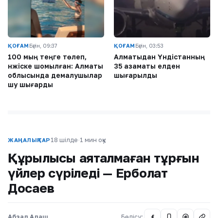
ҚОҒАМ
Бүгін, 09:37
ҚОҒАМ
Бүгін, 03:53
100 мың теңге төлеп,
Алматыдан Үндістанның
нәжіске шомылған: Алматы
35 азаматы елден
облысында демалушылар
шығарылды
шу шығарды
18 шілде
·
1 мин оқу
ЖАҢАЛЫҚТАР
Құрылысы аяқталмаған тұрғын
үйлер сүріледі — Ерболат
Досаев
Абзал Алаш
Бөлісу:
@