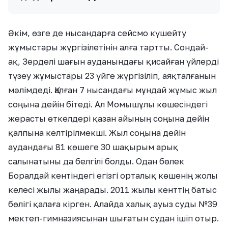
Әкім, өзге де нысандарға сейсмо күшейту
жұмыстары жүргізілетінін алға тартты. Сондай-
ақ, Зерделі шағын ауданындағы қисайған үйлерді
түзеу жұмыстары 23 үйге жүргізіліп, аяқталғанын
мәлімдеді. Қалған 7 нысандағы мұндай жұмыс жыл
соңына дейін бітеді. Ал Момышұлы көшесіндегі
жерасты өткелдері қазан айының соңына дейін
қалпына келтірілмекші. Жыл соңына дейін
аудандағы 81 көшеге 30 шақырым арық
салынатыны да белгілі болды. Одан бөлек
Боралдай кентіндегі егізгі орталық көшенің жолы
келесі жылы жаңарады. 2011 жылы кенттің батыс
бөлігі қалаға кірген. Алайда халық ауыз суды №39
мектеп-гимназиясынан шығатын судан ішіп отыр.