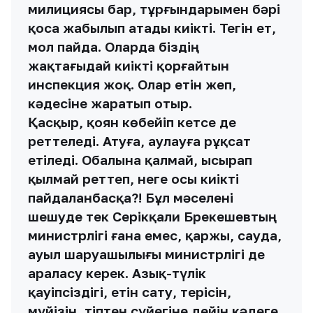
милициясы бар, тұрғындарымен бәрі
қоса жабылып атады киікті. Тегін ет,
мол пайда. Оларда біздің
жақтағыдай киікті қорғайтын
инспекция жоқ. Олар етін жеп,
кәдесіне жаратып отыр.
Қасқыр, қоян көбейіп кетсе де
реттеледі. Атуға, аулауға рұқсат
етіледі. Обалына қалмай, ысырап
қылмай реттеп, неге осы киікті
пайдаланбасқа?! Бұл мәселені
шешуде тек Серікқали Брекешевтың
министрлігі ғана емес, қаржы, сауда,
ауыл шаруашылығы министрлігі де
араласу керек. Азық-түлік
қауіпсіздігі, етін сату, терісін,
мүйізін, тіптен сүйегіне дейін кәдеге