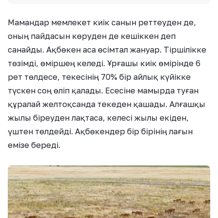
Мамандар мемлекет киік санын реттеуден де,
оның пайдасын көруден де кешіккен деп
санайды. Ақбөкен аса өсімтал жануар. Тіршілікке
төзімді, өміршең келеді. Ұрғашы киік өмірінде 6
рет төлдесе, текесінің 70% бір айлық күйікке
түскен соң өліп қалады. Есесіне мамырда туған
құралай желтоқсанда текеден қашады. Алғашқы
жылы біреуден лақтаса, келесі жылы екіден,
үштен төлдейді. Ақбөкендер бір бірінің лағын
емізе береді.