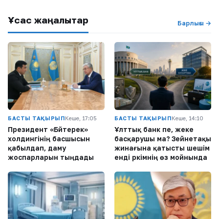
Ұқсас жаңалықтар
Барлығы →
БАСТЫ ТАҚЫРЫП
Кеше, 17:05
БАСТЫ ТАҚЫРЫП
Кеше, 14:10
Президент «Бәйтерек»
Ұлттық банк пе, жеке
холдингінің басшысын
басқарушы ма? Зейнетақы
қабылдап, даму
жинағына қатысты шешім
жоспарларын тыңдады
енді әркімнің өз мойнында