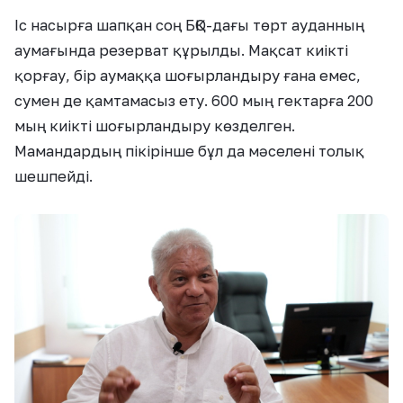
Іс насырға шапқан соң БҚО-дағы төрт ауданның
аумағында резерват құрылды. Мақсат киікті
қорғау, бір аумаққа шоғырландыру ғана емес,
сумен де қамтамасыз ету. 600 мың гектарға 200
мың киікті шоғырландыру көзделген.
Мамандардың пікірінше бұл да мәселені толық
шешпейді.