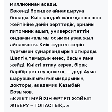
миллионнан асады.
Бөкенді брендке айналдыруға
болады. Киік қандай және қанша шөп
жейтініне дейін зерттедік, арнайы
питомник ашып, университеттің
ондаған ғалымы осымен ұзақ жыл
айналысты. Киік жүрген жерін
тұяғымен құнарландырып отырады.
Шөптің тамырын емес, басын ғана
жейді. Киікті атпау керек, бірақ
бәрібір реттеу қажет», — деді Ауыл
шаруашылығы ғылымдарының
докторы, академик Қазыбай
Бозымов.
«КИІКТІҢ МҮЙІЗІН ӨРТЕП ЖОЙЫП
ЖІБЕРУ – ТОПАСТЫҚ…»