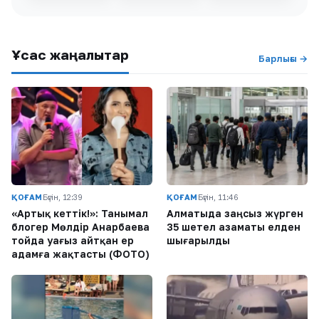
Ұқсас жаңалықтар
Барлығы →
ҚОҒАМ
Бүгін, 12:39
ҚОҒАМ
Бүгін, 11:46
«Артық кеттік!»: Танымал
Алматыда заңсыз жүрген
блогер Мөлдір Анарбаева
35 шетел азаматы елден
тойда уағыз айтқан ер
шығарылды
адамға жақтасты (ФОТО)