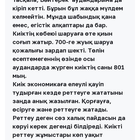
кіріп кетті. Бұрын бұл жаққа мүлдем
келмейтін. Мұнда шабындық қана
емес, егістік алқаптары да бар.
Киіктің көбеюі шаруаға өте қиын
соғып жатыр. 700-ге жуық шаруа
қожалығы зардап шекті. Төлін
есептемегеннің өзінде осы
аудандарда жүрген киіктің саны 801
мың.
Киік экономикаға елеулі қауіп
тудырған кезде реттеуге жататыны
заңда анық жазылған. Қорғауға,
өсіруге және реттеуге жатады.
Реттеу деген сөз халық пайдасын да
көруі керек дегенді білдіреді. Киікті
реттеу жұмыстары көп уақыт