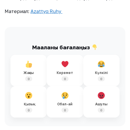
Материал:
Azattyq Ruhy
Мақаланы бағалаңыз
Жақсы
Керемет
Күлкілі
0
0
0
Қызық
Обал-ай
Ашулы
0
0
0