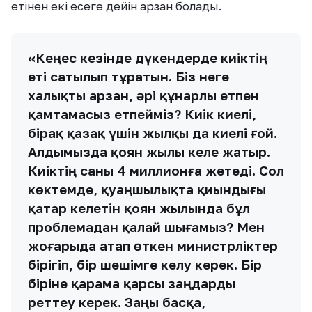
етінен екі есеге дейін арзан болады.
«Кеңес кезінде дүкендерде киіктің
еті сатылып тұратын. Біз неге
халықты арзан, әрі құнарлы етпен
қамтамасыз етпейміз? Киік киелі,
бірақ қазақ үшін жылқы да киелі ғой.
Алдымызда қоян жылы келе жатыр.
Киіктің саны 4 миллионға жетеді. Сол
көктемде, қуаңшылықта қиындығы
қатар келетін қоян жылында бұл
проблемадан қалай шығамыз? Мен
жоғарыда атап өткен министрліктер
бірігіп, бір шешімге келу керек. Бір
біріне қарама қарсы заңдарды
реттеу керек. Заңы басқа,