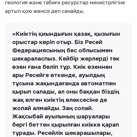
геология және табиғи ресурстар министрлігіне
артып қою жөнсіз деп санайды.
«Киіктің қиындығын қазақ, қызығын
орыстар көріп отыр. Біз Ресей
Федерациясының бес облысымен
шекараласпыз. Кейбір жерлерді тек
өзен ғана бөліп тұр. Киік өзеннен
ары Ресейге өткенде, ауылдың
тұсына жақындағанда автоматпен
қырып салады, ал оны баққан біздің
жақ өлген киіктің өлексесіне де
жолай алмайды. Заң солай.
Жақсыбай ауылының шаруалары
бергі беттен қырылған киікке қарап
тұрады. Ресейлік шекарашылары,