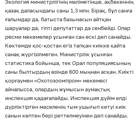
Экология министрлігінің мәліметінше, ақбөкеннің
қазақ даласындағы саны 1,3 млн. Бірақ, бұл санға
ғалымдар да, батыста базынасын айтқан
шаруалар да, тіпті депутаттар да сенбейді. Олар
ресми мекемелер ұсынған сан ескі деп санайды.
Көктемде қос-қостан егіз тапқан киікке қайта
санақ жүргізілмеген. Министрлік ұсынған
статистика бойынша, тек Орал популяциясының
саны былтырдың өзінде 800 мыңнан асқан. Киікті
қорғаумен «Охотозоомпром» мекемесі
айналысса, олардың жұмысын аумақтық
инспекция қадағалайды. Инспекция дүйім елді
дүрліктірген мәселенің тым ушығып кетуі киік
санын көптен бері реттелмеуінен деп санайды.