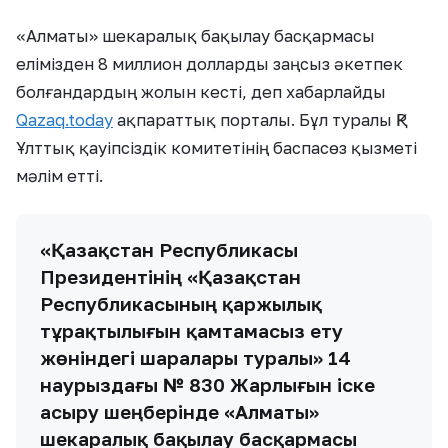
«Алматы» шекаралық бақылау басқармасы
елімізден 8 миллион долларды заңсыз әкетпек
болғандардың жолын кесті, деп хабарлайды
Qazaq.today
ақпараттық порталы. Бұл туралы ҚР
Ұлттық қауіпсіздік комитетінің баспасөз қызметі
мәлім етті.
«Қазақстан Республикасы
Президентінің «Қазақстан
Республикасының қаржылық
тұрақтылығын қамтамасыз ету
жөніндегі шаралары туралы» 14
наурыздағы № 830 Жарлығын іске
асыру шеңберінде «Алматы»
шекаралық бақылау басқармасы