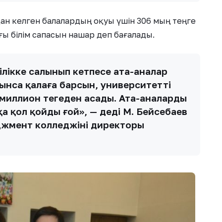
ан келген балалардың оқуы үшін 306 мың теңге
ғы білім сапасын нашар деп бағалады.
ілікке салынып кетпесе ата-аналар
ынса қалаға барсын, университетті
 миллион теңгеден асады. Ата-аналардың
а қол қойды ғой», — деді М. Бейсебаев
жмент колледжінің директоры