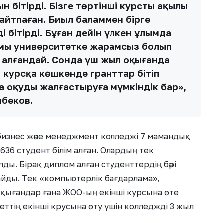
 бітірді. Бізге төртінші курсты ақылы
 айтпаған. Биыл баламмен бірге
 бітірді. Бұған дейін үлкен ұлымда
ломы университетке жарамсыз болып
 алғандай. Сонда үш жыл оқығанда
 курсқа көшкенде гранттар бітіп
на оқуды жалғастыруға мүмкіндік бар»,
беков.
бизнес және менеджмент колледжі 7 мамандық
636 студент білім алған. Олардың тек
ы. Бірақ диплом алған студенттердің бәрі
айды. Тек «компьютерлік бағдарлама»,
оқығандар ғана ЖОО-ың екінші курсына өте
ттің екінші крусына өту үшін колледжді 3 жыл