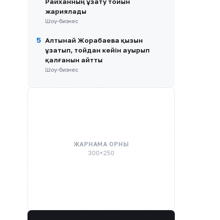
Райханның ұзату тойын
жариялады
Шоу-бизнес
5
Алтынай Жорабаева қызын
ұзатып, тойдан кейін ауырып
қалғанын айтты
Шоу-бизнес
ЖАРНАМА ОРНЫ
300×250