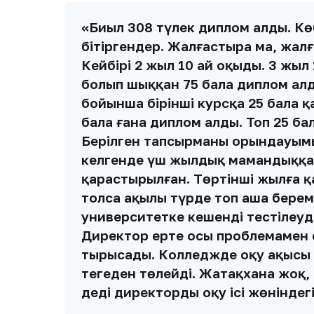
«Биыл 308 түлек диплом алды. 
бітіргендер. Жалғастыра ма, жалғ
Кейбірі 2 жыл 10 ай оқыды. 3 жыл
болып шыққан 75 бала диплом ал
бойынша бірінші курсқа 25 бала 
бала ғана диплом алды. Топ 25 ба
Берілген тапсырманы орындауымы
келгенде үш жылдық мамандыққа 
қарастырылған. Төртінші жылға қа
толса ақылы түрде топ аша берем
университетке кешенді тестілеуде
Директор ертең осы проблемамен
тырысады. Колледжде оқу ақысы – 
теңгеден төлейді. Жатақхана жоқ
деді директордың оқу ісі жөнінд