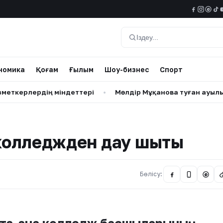
@
Іздеу
номика
Қоғам
Ғылым
Шоу-бизнес
Спорт
 міндеттері
•
Мөлдір Мұқанова туған ауылында сағынышы
олледжден дау шықты
Бөлісу:
@