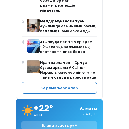
берушілер мен
қызметкерлердің
міндеттері
3
Мөлдір Мұқанова туған
ауылында сағынышын басып,
балалық шағын еске алды
4
Атырауда белгісіз ер адам
12 жасар қызға жыныстық
ниетпен тиіспек болған
5
Иран парламенті Ормуз
бұғазы арқылы АҚШ пен
Израиль кемелерінің өтуіне
тыйым салуды қарастыруда
6
Барлық жазбалар
Димаш Құдайберген
DiMENSIONS атты жаңа
әлемдік тур бастайды
+22°
Алматы
7
Қазақстанда ертең аптап
ыстық сақталады: кей
7 Авг, Пт
Ашық
өңірлерде найзағай мен
бұршақ күтіледі
Қаланы ауыстыру ▾