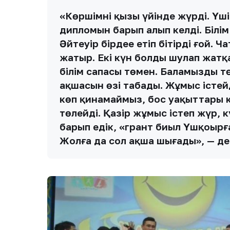
«Көршімнің қызы үйінде жүрді. Үш
дипломын барып алып келді. Білі
Әйтеуір бірдеңе етіп бітірді ғой.
жатыр. Екі күн болды шулап жатқ
білім сапасы төмен. Баламызды т
ақшасын өзі табады. Жұмыс істейд
көп қинамаймыз, бос уақыттары к
төлейді. Қазір жұмыс істеп жүр, к
барып едік, «грант биыл Үшқоңырға
Жолға да сол ақша шығады», — де