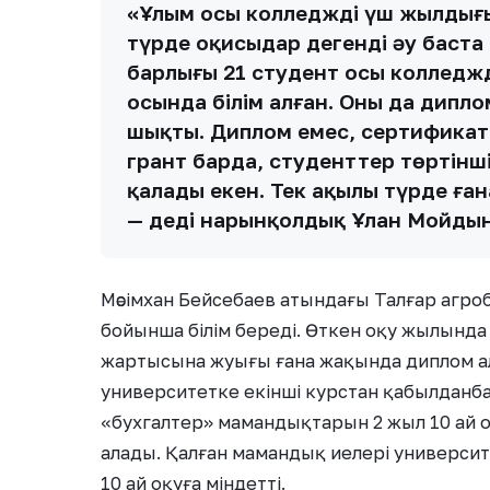
«Ұлым осы колледждің үш жылдығын
түрде оқисыңдар дегенді әу баста
барлығы 21 студент осы колледжді
осында білім алған. Оның да дип
шықты. Диплом емес, сертификат
грант барда, студенттер төртінші
қалады екен. Тек ақылы түрде ға
— деді нарынқолдық Ұлан Мойдын
Мәсімхан Бейсебаев атындағы Талғар агро
бойынша білім береді. Өткен оқу жылында 
жартысына жуығы ғана жақында диплом алд
университетке екінші курстан қабылданб
«бухгалтер» мамандықтарын 2 жыл 10 ай 
алады. Қалған мамандық иелері университе
10 ай оқуға міндетті.