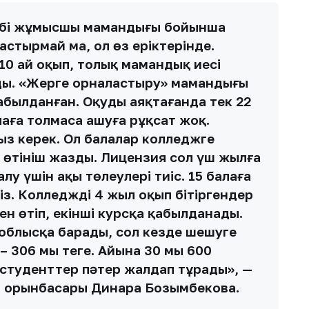
Көбі жұмысшы мамандығы бойынша
астырмай ма, ол өз еріктерінде.
 10 ай оқып, толық мамандық иесі
ды. «Жерге орналастыру» мамандығы
қабылданған. Оқуды аяқтағанда тек 22
лаға толмаса ашуға рұқсат жоқ.
з керек. Ол балалар колледжге
өтініш жазды. Лицензия сол үш жылға
лу үшін ақы төлеулері тиіс. 15 балаға
із. Колледжді 4 жыл оқып бітіргендер
н өтіп, екінші курсқа қабылданады.
 облысқа барады, сол кезде шешуге
306 мың теңге. Айына 30 мың 600
, студенттер пәтер жалдап тұрады», —
егі орынбасары Динара Бозымбекова.