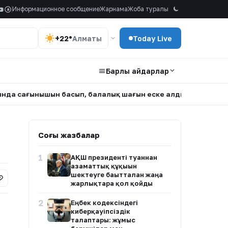
Информационное сообщение
Жарнама
Жоба туралы
a
+22°
Алматы
Today Live
Барлық айдарлар
н басып, балалық шағын еске алды
•
Атырауда белгісіз 
Соңғы жазбалар
1
АҚШ президенті туғаннан
азаматтық құқығын
шектеуге бағытталған жаңа
жарлықтарға қол қойды
2
Еңбек кодексіндегі
киберқауіпсіздік
талаптары: жұмыс