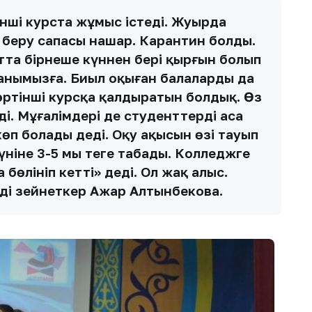
інші курста жұмыс істеді. Жуырда
м беру сапасы нашар. Карантин болды.
 Чатта бірнеше күннен бері қырғын болып
анымызға. Биыл оқыған балалардың да
өртінші курсқа қалдыратын болдық. Өз
і. Мұғалімдері де студенттерді аса
өп болады деді. Оқу ақысын өзі тауып
үніне 3-5 мың теңге табады. Колледжге
 бөлініп кетті» деді. Ол жақ алыс.
ді зейнеткер Ажар Алтынбекова.