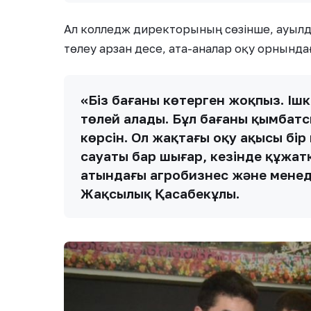
Ал колледж директорының сөзінше, ауылд
төлеу арзан десе, ата-аналар оқу орнында
«Біз бағаны көтерген жоқпыз. Ішк
төлей алады. Бұл бағаны қымбатс
көрсін. Ол жақтағы оқу ақысы бір
сауаты бар шығар, кезінде құжатқ
атындағы агробизнес және менед
Жақсылық Қасабекұлы.