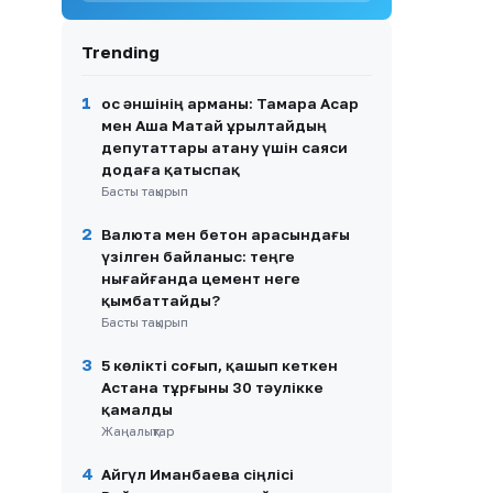
8
Димаш Құдайберген
қарындасының тойында ән
Trending
айтып, желіде пікірталас
тудырды
1
Қос әншінің арманы: Тамара Асар
9
Қазақстандық хоккейші
мен Аша Матай Құрылтайдың
Бұлбұл Қартанбай
депутаттары атану үшін саяси
Канададағы беделді
додаға қатыспақ
университетке жұмысқа
Басты тақырып
орналасты
2
10
Валюта мен бетон арасындағы
Нұртас Адамбай АҚШ-қа
көшуінің шын себебін айтты
үзілген байланыс: теңге
нығайғанда цемент неге
қымбаттайды?
Басты тақырып
3
5 көлікті соғып, қашып кеткен
Астана тұрғыны 30 тәулікке
қамалды
Жаңалықтар
4
Айгүл Иманбаева сіңлісі