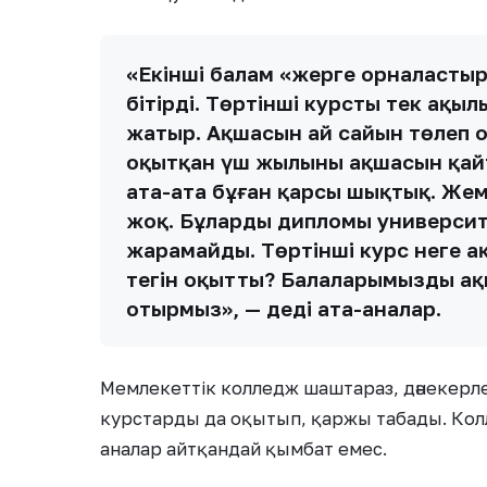
«Екінші балам «жерге орналасты
бітірді. Төртінші курсты тек ақы
жатыр. Ақшасын ай сайын төлеп о
оқытқан үш жылының ақшасын қай
ата-ата бұған қарсы шықтық. Же
жоқ. Бұлардың дипломы университ
жарамайды. Төртінші курс неге ақ
тегін оқытты? Балаларымызды ақ
отырмыз», — деді ата-аналар.
Мемлекеттік колледж шаштараз, дәнекерле
курстарды да оқытып, қаржы табады. Кол
аналар айтқандай қымбат емес.