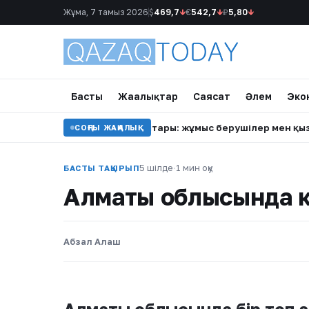
Жұма, 7 тамыз 2026
$
469,7
↓
€
542,7
↓
₽
5,80
↓
Басты
Жаңалықтар
Саясат
Әлем
Эко
ауіпсіздік талаптары: жұмыс берушілер мен қызметкерлердің
СОҢҒЫ ЖАҢАЛЫҚ
5 шілде
·
1 мин оқу
БАСТЫ ТАҚЫРЫП
Алматы облысында к
Абзал Алаш