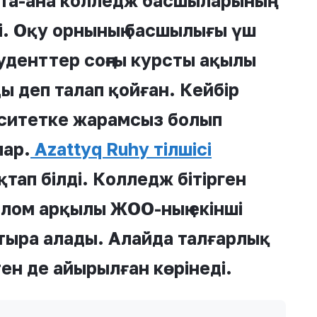
ата-ана колледж басшыларының
і. Оқу орнының басшылығы үш
уденттер соңғы курсты ақылы
ы деп талап қойған. Кейбір
рситетке жарамсыз болып
лар.
Azattyq Ruhy тілшісі
тап білді. Колледж бітірген
лом арқылы ЖОО-ның екінші
тыра алады. Алайда талғарлық
ен де айырылған көрінеді.