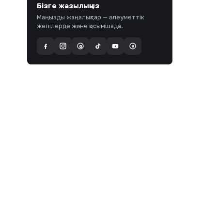
Бізге жазылыңыз
Маңызды жаңалықтар — әлеуметтік
желілерде және қосымшада.
a
@