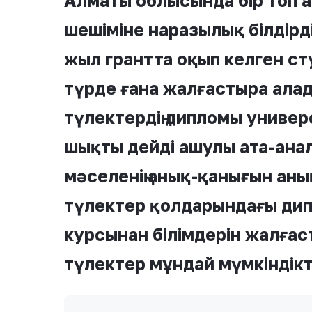
Алматы облысында бір топ 
шешіміне наразылық білдірд
жыл грантта оқып келген ст
түрде ғана жалғастыра алад
түлектердің дипломы униве
шықты дейді ашулы ата-ана
мәселенің анық-қанығын анық
түлектер қолдарындағы дип
курсынан білімдерін жалғас
түлектер мұндай мүмкіндікт