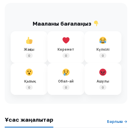
Мақаланы бағалаңыз
Жақсы
Керемет
Күлкілі
0
0
0
Қызық
Обал-ай
Ашулы
0
0
0
Ұқсас жаңалықтар
Барлығы →