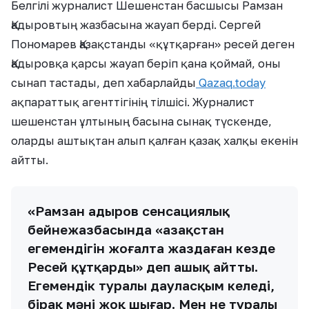
Белгілі журналист Шешенстан басшысы Рамзан
Қадыровтың жазбасына жауап берді. Сергей
Пономарев Қазақстанды «құтқарған» ресей деген
Қадыровқа қарсы жауап беріп қана қоймай, оны
сынап тастады, деп хабарлайды
Qazaq.today
ақпараттық агенттігінің тілшісі. Журналист
шешенстан ұлтының басына сынақ түскенде,
оларды аштықтан алып қалған қазақ халқы екенін
айтты.
«Рамзан Қадыров сенсациялық
бейнежазбасында «Қазақстан
егемендігін жоғалта жаздаған кезде
Ресей құтқарды» деп ашық айтты.
Егемендік туралы дауласқым келеді,
бірақ мәні жоқ шығар. Мен не туралы