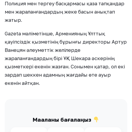
Полиция мен тергеу басқармасы қаза тапқандар
мен жараланғандардың жеке басын анықтап
жатыр.
Gazeta мәліметінше, Арменияның Ұлттық
қауіпсіздік қызметінің бұрынғы директоры Артур
Ванецян әлеуметтік желілерде
жараланғандардың бірі ҰҚК Шекара әскерінің
қызметкері екенін жазған. Сонымен қатар, ол екі
зардап шеккен адамның жағдайы өте ауыр
екенін айтқан.
Мақаланы бағалаңыз