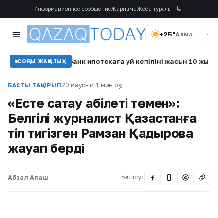
Информационное сообщение
Жарнама
Жоба туралы
+25°
Алматы
Отбасы банк ипотекаға үй кепілінің жасын 10 жылға ұлғайтт
СОҢҒЫ ЖАҢАЛЫҚ
20 маусым
·
1 мин оқу
БАСТЫ ТАҚЫРЫП
«Есте сақтау қабілеті төмен»:
Белгілі журналист Қазақстанға
тіл тигізген Рамзан Қадыровқа
жауап берді
Абзал Алаш
Бөлісу:
@