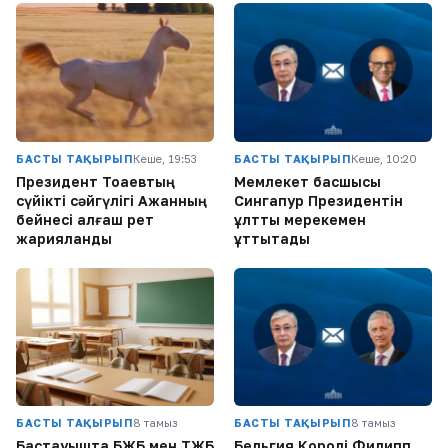
БАСТЫ ТАҚЫРЫП
Кеше, 19:53
БАСТЫ ТАҚЫРЫП
Кеше, 10:20
Президент Тоқаевтың
Мемлекет басшысы
сүйікті сәйгүлігі Ақжанның
Сингапур Президентін
бейнесі алғаш рет
ұлттық мерекемен
жарияланды
құттықтады
БАСТЫ ТАҚЫРЫП
8 тамыз
БАСТЫ ТАҚЫРЫП
8 тамыз
Бастауышта БЖБ мен ТЖБ
Бельгия Королі Филипп