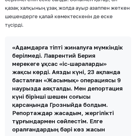
қазақ халқының ұзақ жолда ауыр азаппен жеткен
шешендерге қалай көмектескенін де еске
түсірді.
«Адамдарға тіпті жиналуға мүмкіндік
берілмеді. Лаврентий Берия
мерекеге ұқсас «іс-шараларды»
жақсы көрді. Аязды күні, 23 ақпанда
басталған «Жасымық» операциясы 9
наурызда аяқталды. Мен депортация
күні бірінші шешен соғысы
қарсаңында Грозныйда болдым.
Репортаждар жасадым, жергілікті
тұрғындармен сөйлестім. Елге
оралғандардың бәрі көз жасын