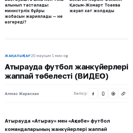
алынып тасталады:
Қасым-Жомарт Тоқаевқа
министрлік бұйрық
жауап хат жолдады
жобасын жариялады — не
өзгереді?
20 маусым
·
1 мин оқу
ЖАҢАЛЫҚТАР
Атырауда футбол жанкүйерлері
жаппай төбелесті (ВИДЕО)
Алмас Жарасхан
Бөлісу:
@
Атырауда «Атырау» мен «Ақтөбе» футбол
командаларының жанкүйерлері жаппай