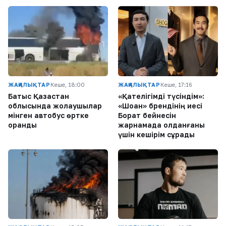
ЖАҢАЛЫҚТАР
Кеше, 18:00
ЖАҢАЛЫҚТАР
Кеше, 17:16
Батыс Қазақстан
«Қателігімді түсіндім»:
облысында жолаушылар
«Шоқан» брендінің иесі
мінген автобус өртке
Борат бейнесін
оранды
жарнамада қолданғаны
үшін кешірім сұрады