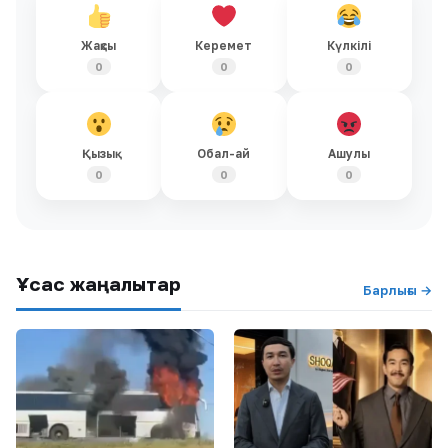
Жақсы
Керемет
Күлкілі
0
0
0
Қызық
Обал-ай
Ашулы
0
0
0
Ұқсас жаңалықтар
Барлығы →