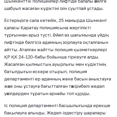
Шымкенттік полицейлер лифтіде балалы әйелге
шабуыл жасаған күдіктіні ізін суытпай ұстады.
Естеріңізге сала кетейік, 25 мамырда Шымкент
қаласы Қаратау полициясына жергілікті
тұрғыннан арыз түсті. Әйел өз шағымында үйдің
лифтінде белгісіз адамның зорлауға оқталғанын
айтты. Аталған жайтты полиция қызметкерлері
ҚР ҚК 24-120-бабы бойынша тіркеуге алды.
Жасалған қылмыстың ауырлығы мен күдіктінің
батылдығын ескере отырып, полиция
департаменті ер адамның жеке басын анықтауға
және оны ұстауға бағытталған тәжірибелі жедел
уәкілдерден тұратын арнайы топ құрды.
Іс полиция департаменті басшылығында ерекше
бақылауға алынды. Жедел-іздестіру шаралары