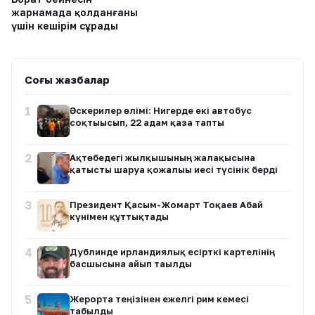
жарнамада қолданғаны
үшін кешірім сұрады
Соңғы жазбалар
1
Әскерилер өлімі: Нигерде екі автобус
соқтығысып, 22 адам қаза тапты
2
Ақтөбедегі жылқышының жалақысына
қатысты шаруа қожалығы иесі түсінік берді
3
Президент Қасым-Жомарт Тоқаев Абай
күнімен құттықтады
4
Дублинде ирландиялық есірткі картелінің
басшысына айып тағылды
5
Жерорта теңізінен ежелгі рим кемесі
табылды