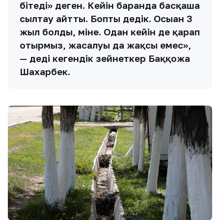
бітеді» деген. Кейін барғанда басқаша
сылтау айтты. Бопты дедік. Осыған 3
жыл болды, міне. Одан кейін де қарап
отырмыз, жасалуы да жақсы емес»,
— деді кегендік зейнеткер Баққожа
Шахарбек.