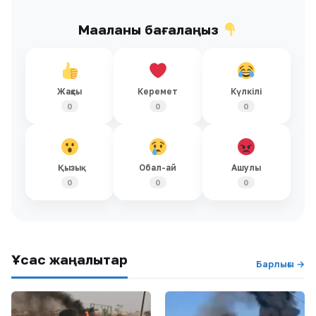
Мақаланы бағалаңыз
Жақсы
Керемет
Күлкілі
0
0
0
Қызық
Обал-ай
Ашулы
0
0
0
Ұқсас жаңалықтар
Барлығы →