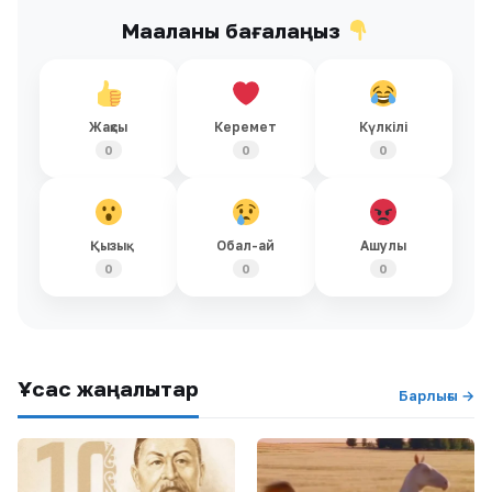
Мақаланы бағалаңыз
Жақсы
Керемет
Күлкілі
0
0
0
Қызық
Обал-ай
Ашулы
0
0
0
Ұқсас жаңалықтар
Барлығы →