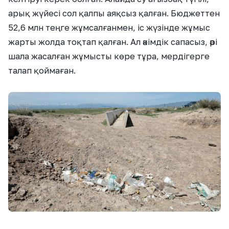
арық жүйесі сол қалпы аяқсыз қалған. Бюджеттен
52,6 млн теңге жұмсалғанмен, іс жүзінде жұмыс
жарты жолда тоқтап қалған. Ал әкімдік сапасыз, әрі
шала жасалған жұмысты көре тұра, мердігерге
талап қоймаған.