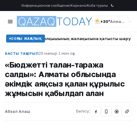
Информационное сообщение
Жарнама
Жоба туралы
+30°
Алматы
едегі жылқышының жалақысына қатысты шаруа қожалығы иесі 
СОҢҒЫ ЖАҢАЛЫҚ
26 мамыр
·
1 мин оқу
БАСТЫ ТАҚЫРЫП
«Бюджетті талан-таражға
салды»: Алматы облысында
әкімдік аяқсыз қалған құрылыс
жұмысын қабылдап алған
Абзал Алаш
Бөлісу:
@