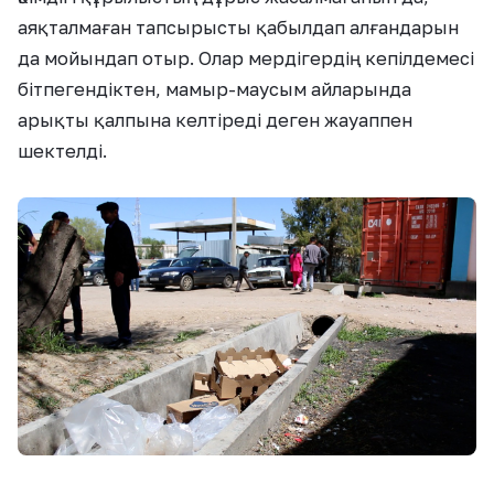
аяқталмаған тапсырысты қабылдап алғандарын
да мойындап отыр. Олар мердігердің кепілдемесі
бітпегендіктен, мамыр-маусым айларында
арықты қалпына келтіреді деген жауаппен
шектелді.