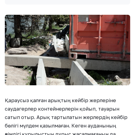
Қараусыз қалған арықтың кейбір жерлеріне
саудагерлер контейнерлерін қойып, тауарын
сатып отыр. Арық тартылатын жерлердің кейбір
бөлігі мүлдем қазылмаған. Кеген ауданының
әкімдігі құрылыстың дұрыс жасалмағанын да,