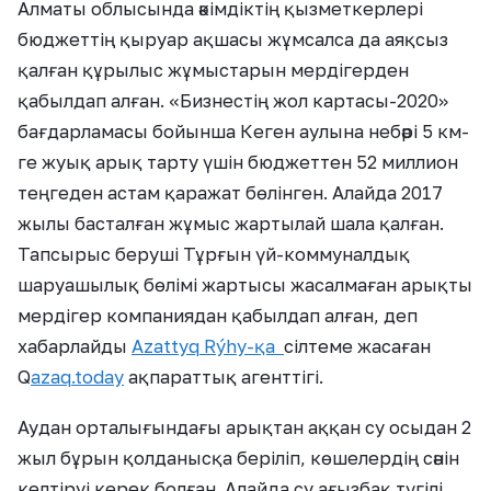
Алматы облысында әкімдіктің қызметкерлері
бюджеттің қыруар ақшасы жұмсалса да аяқсыз
қалған құрылыс жұмыстарын мердігерден
қабылдап алған. «Бизнестің жол картасы-2020»
бағдарламасы бойынша Кеген аулына небәрі 5 км-
ге жуық арық тарту үшін бюджеттен 52 миллион
теңгеден астам қаражат бөлінген. Алайда 2017
жылы басталған жұмыс жартылай шала қалған.
Тапсырыс беруші Тұрғын үй-коммуналдық
шаруашылық бөлімі жартысы жасалмаған арықты
мердігер компаниядан қабылдап алған, деп
хабарлайды
Azattyq Rýhy-қа
сілтеме жасаған
Q
azaq.today
ақпараттық агенттігі.
Аудан орталығындағы арықтан аққан су осыдан 2
жыл бұрын қолданысқа беріліп, көшелердің сәнін
келтіруі керек болған. Алайда су ағызбақ түгілі,