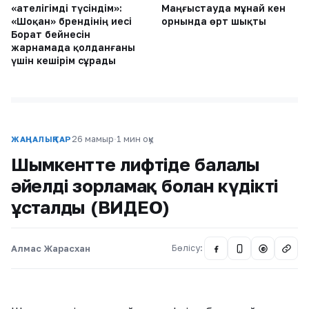
«Қателігімді түсіндім»:
Маңғыстауда мұнай кен
«Шоқан» брендінің иесі
орнында өрт шықты
Борат бейнесін
жарнамада қолданғаны
үшін кешірім сұрады
26 мамыр
·
1 мин оқу
ЖАҢАЛЫҚТАР
Шымкентте лифтіде балалы
әйелді зорламақ болған күдікті
ұсталды (ВИДЕО)
Алмас Жарасхан
Бөлісу:
@