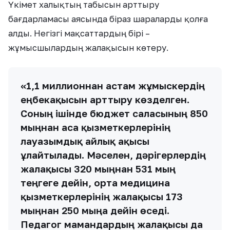
Үкімет халықтың табысын арттыру
бағдарламасы аясында біраз шараларды қолға
алды. Негізгі мақсаттардың бірі –
жұмысшылардың жалақысын көтеру.
«1,1 миллионнан астам жұмыскердің
еңбекақысын арттыру көзделген.
Соның ішінде бюджет саласының 850
мыңнан аса қызметкерлерінің
лауазымдық айлық ақысы
ұлғайтылады. Мәселен, дәрігерлердің
жалақысы 320 мыңнан 531 мың
теңгеге дейін, орта медицина
қызметкерлерінің жалақысы 173
мыңнан 250 мыңға дейін өседі.
Педагог мамандардың жалақысы да