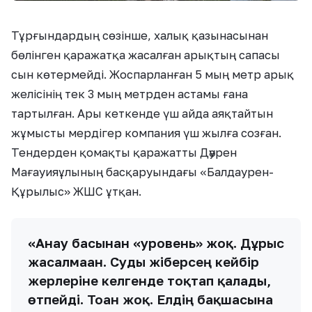
Тұрғындардың сөзінше, халық қазынасынан
бөлінген қаражатқа жасалған арықтың сапасы
сын көтермейді. Жоспарланған 5 мың метр арық
желісінің тек 3 мың метрден астамы ғана
тартылған. Ары кеткенде үш айда аяқтайтын
жұмысты мердігер компания үш жылға созған.
Тендерден қомақты қаражатты Дәурен
Мағауияұлының басқаруындағы «Балдаурен-
Құрылыс» ЖШС ұтқан.
«Анау басынан «уровень» жоқ. Дұрыс
жасалмаған. Суды жіберсең кейбір
жерлеріне келгенде тоқтап қалады,
өтпейді. Тоған жоқ. Елдің бақшасына