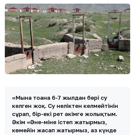
«Мына тоғанға 6-7 жылдан бері су
келген жоқ. Су неліктен келмейтінін
сұрап, бір-екі рет әкімге жолықтым.
Әкім «Әне-міне істеп жатырмыз,
көмейін жасап жатырмыз, аз күнде