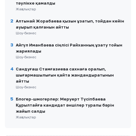
тәулікке қамалды
Жаңалықтар
2
Алтынай Жорабаева қызын ұзатып, тойдан кейін
ауырып қалғанын айтты
Шоу-бизнес
3
Айгүл Иманбаева сіңлісі Райханның ұзату тойын
жариялады
Шоу-бизнес
4
Сандуғаш Стамғазиева сахнаға оралып,
шығармашылығын қайта жандандыратынын
айтты
Шоу-бизнес
5
Блогер-шмогерлер: Меруерт Түсіпбаева
Құрылтайға кандидат әншілер туралы бәрін
жайып салды
Жаңалықтар