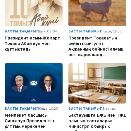
БАСТЫ ТАҚЫРЫП
Бүгін, 08:04
БАСТЫ ТАҚЫРЫП
Кеше, 19:53
Президент Қасым-Жомарт
Президент Тоқаевтың
Тоқаев Абай күнімен
сүйікті сәйгүлігі
құттықтады
Ақжанның бейнесі алғаш
рет жарияланды
БАСТЫ ТАҚЫРЫП
Кеше, 10:20
БАСТЫ ТАҚЫРЫП
8 тамыз
Мемлекет басшысы
Бастауышта БЖБ мен ТЖБ
Сингапур Президентін
алынып тасталады:
ұлттық мерекемен
министрлік бұйрық