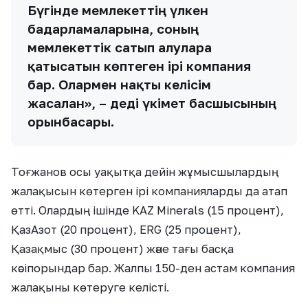
Бүгінде мемлекеттің үлкен
бағдарламаларына, соның
мемлекеттік сатып алуларға
қатысатын көптеген ірі компания
бар. Олармен нақты келісім
жасалған», – деді үкімет басшысының
орынбасары.
Тоғжанов осы уақытқа дейін жұмысшылардың
жалақысын көтерген ірі компанияларды да атап
өтті. Олардың ішінде KAZ Minerals (15 процент),
ҚазАзот (20 процент), ERG (25 процент),
Қазақмыс (30 процент) және тағы басқа
кәсіпорындар бар. Жалпы 150-ден астам компания
жалақыны көтеруге келісті.