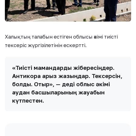
Халықтың талабын естіген облысы әкімі тиісті
тексеріс жүргізілетінін ескертті.
«Тиісті мамандарды жібересіңдер.
Антикорға арыз жазыңдар. Тексерсін,
болды. Отыр», — деді облыс әкімі
аудан басшыларының жауабын
күтпестен.