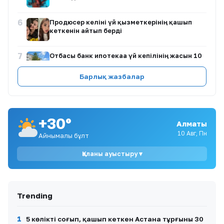
6
Продюсер келіні үй қызметкерінің қашып
кеткенін айтып берді
7
Отбасы банк ипотекаға үй кепілінің жасын 10
жылға ұлғайтты
Барлық жазбалар
8
Трамп Иранға әскери шабуылдың орнына
экономикалық қысымды күшейтуге дайын
+30°
9
Жұлдыз Әбдікәрімова әйел тағдыры мен ана
Алматы
махаббаты туралы ой бөлісті
10 Авг, Пн
Айнымалы бұлт
Қаланы ауыстыру ▾
10
Қазақстанда 10 тамызда ауа райы
құбылмалы болады
Trending
1
5 көлікті соғып, қашып кеткен Астана тұрғыны 30