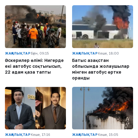
ЖАҢАЛЫҚТАР
Бүгін, 09:15
ЖАҢАЛЫҚТАР
Кеше, 18:00
Әскерилер өлімі: Нигерде
Батыс Қазақстан
екі автобус соқтығысып,
облысында жолаушылар
22 адам қаза тапты
мінген автобус өртке
оранды
ЖАҢАЛЫҚТАР
Кеше, 17:16
ЖАҢАЛЫҚТАР
Кеше, 15:05