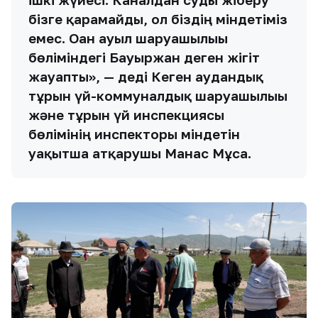
бізге қарамайды, ол біздің міндетіміз
емес. Оған ауыл шаруашылығы
бөліміндегі Бауыржан деген жігіт
жауапты», — деді Кеген аудандық
тұрғын үй-коммуналдық шаруашылығы
және тұрғын үй инспекциясы
бөлімінің инспекторы міндетін
уақытша атқарушы Манас Мұса.