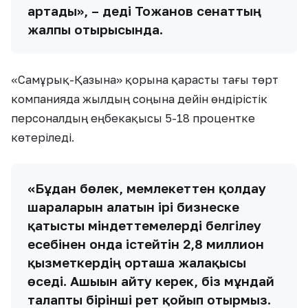
артады», – деді Тоғжанов сенаттың
жалпы отырысында.
«Самұрық-Қазына» қорына қарасты тағы төрт
компанияда жылдың соңына дейін өндірістік
персоналдың еңбекақысы 5-18 процентке
көтеріледі.
«Бұдан бөлек, мемлекеттен қолдау
шараларын алатын ірі бизнеске
қатысты міндеттемелерді белгілеу
есебінен онда істейтін 2,8 миллион
қызметкердің орташа жалақысы
өседі. Ашығын айту керек, біз мұндай
талапты бірінші рет қойып отырмыз.