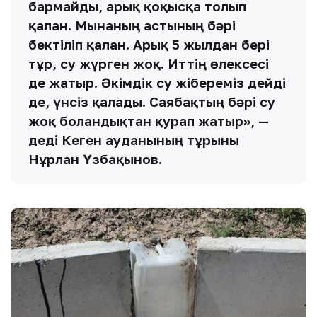
бармайды, арық қоқысқа толып
қалған. Мынаның астының бәрі
бектіліп қалған. Арық 5 жылдан бері
тұр, су жүрген жоқ. Иттің өлексесі
де жатыр. Әкімдік су жібереміз дейді
де, үнсіз қалады. Саябақтың бәрі су
жоқ болғандықтан қурап жатыр», —
деді Кеген ауданының тұрғыны
Нұрлан Үзбақынов.