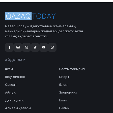
Qazaq Today — Қазақстанның және әлемнің
маңызды оқиғаларын жедел әрі дәл жеткізетін
ұлттық ақпарат агенттігі.
a
@
АЙДАРЛАР
Қоғам
Басты тақырып
Шоу-бизнес
Спорт
Саясат
Әлем
Аймақ
Экономика
Денсаулық
Білім
Алматы қаласы
Ғылым