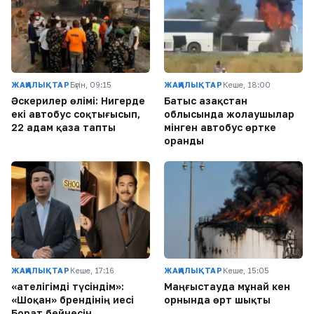
ЖАҢАЛЫҚТАР
Бүгін, 09:15
ЖАҢАЛЫҚТАР
Кеше, 18:00
Әскерилер өлімі: Нигерде
Батыс Қазақстан
екі автобус соқтығысып,
облысында жолаушылар
22 адам қаза тапты
мінген автобус өртке
оранды
ЖАҢАЛЫҚТАР
Кеше, 17:16
ЖАҢАЛЫҚТАР
Кеше, 15:05
«Қателігімді түсіндім»:
Маңғыстауда мұнай кен
«Шоқан» брендінің иесі
орнында өрт шықты
Борат бейнесін