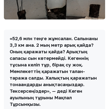
«52,6 млн теңге жұмсалған. Салынғаны
3,3 км ғана. 2 мың метр арық қайда?
Оның қаражаты қайда? Арықтың
сапасы сын көтермейді. Кегеннің
тұсына келіп тұр, бірақ су жоқ.
Мемлекеттің қаражатын талан-
таражға салды. Халықтың қаражатын
тонағандарды анықтасаңыздар.
Тексерсеңіздер», — деді Кеген
ауылының тұрғыны Мақпал
Тұрсынқызы.