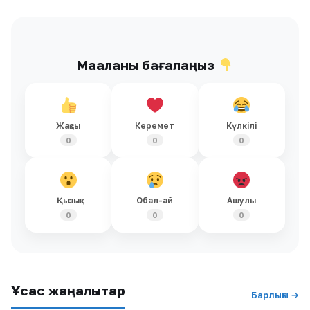
Мақаланы бағалаңыз
Жақсы
Керемет
Күлкілі
0
0
0
Қызық
Обал-ай
Ашулы
0
0
0
Ұқсас жаңалықтар
Барлығы →