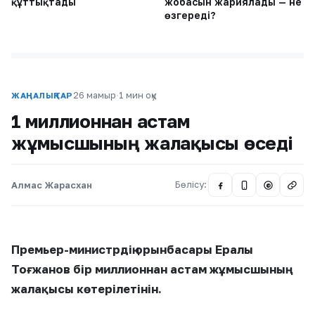
құттықтады
жобасын жариялады — не
өзгереді?
26 мамыр
·
1 мин оқу
ЖАҢАЛЫҚТАР
1 миллионнан астам
жұмысшының жалақысы өседі
Алмас Жарасхан
Бөлісу:
@
Премьер-министрдің орынбасары Ералы
Тоғжанов бір миллионнан астам жұмысшының
жалақысы көтерілетінін.