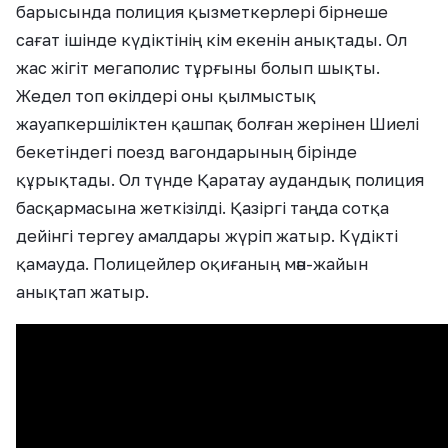
барысында полиция қызметкерлері бірнеше
сағат ішінде күдіктінің кім екенін анықтады. Ол
жас жігіт мегаполис тұрғыны болып шықты.
Жедел топ өкілдері оны қылмыстық
жауапкершіліктен қашпақ болған жерінен Шиелі
бекетіндегі поезд вагондарының бірінде
құрықтады. Ол түнде Қаратау аудандық полиция
басқармасына жеткізілді. Қазіргі таңда сотқа
дейінгі тергеу амалдары жүріп жатыр. Күдікті
қамауда. Полицейлер оқиғаның мән-жайын
анықтап жатыр.