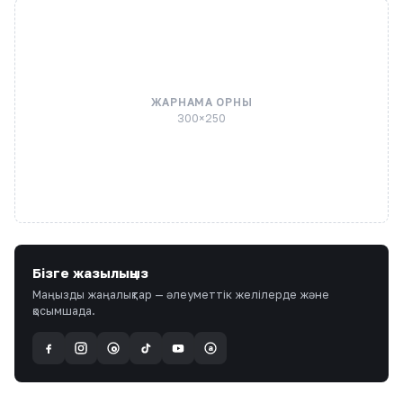
ЖАРНАМА ОРНЫ
300×250
Бізге жазылыңыз
Маңызды жаңалықтар — әлеуметтік желілерде және
қосымшада.
a
@