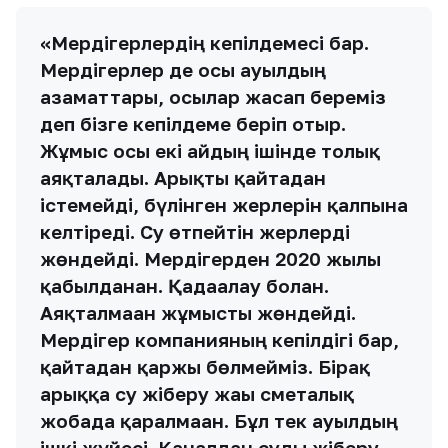
«Мердігерлердің кепілдемесі бар.
Мердігерлер де осы ауылдың
азаматтары, осылар жасап береміз
деп бізге кепілдеме беріп отыр.
Жұмыс осы екі айдың ішінде толық
аяқталады. Арықты қайтадан
істемейді, бүлінген жерлерін қалпына
келтіреді. Су өтпейтін жерлерді
жөндейді. Мердігерден 2020 жылы
қабылданған. Қадағалау болған.
Аяқталмаған жұмысты жөндейді.
Мердігер компанияның кепілдігі бар,
қайтадан қаржы бөлмейміз. Бірақ
арыққа су жіберу жағы сметалық
жобада қаралмаған. Бұл тек ауылдың
ішкі жүйесі. Каналдан суды жіберу