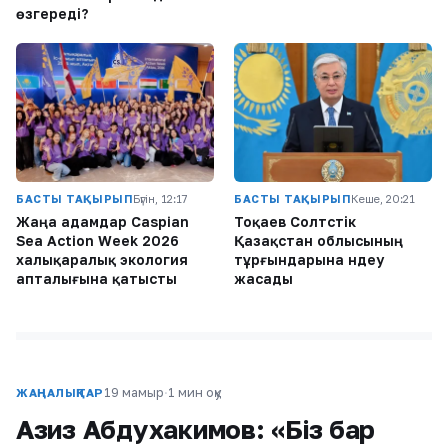
өзгереді?
БАСТЫ ТАҚЫРЫП
Бүгін, 12:17
БАСТЫ ТАҚЫРЫП
Кеше, 20:21
Жаңа адамдар Caspian
Тоқаев Солтүстік
Sea Action Week 2026
Қазақстан облысының
халықаралық экология
тұрғындарына үндеу
апталығына қатысты
жасады
19 мамыр
·
1 мин оқу
ЖАҢАЛЫҚТАР
Азиз Абдухакимов: «Біз бар