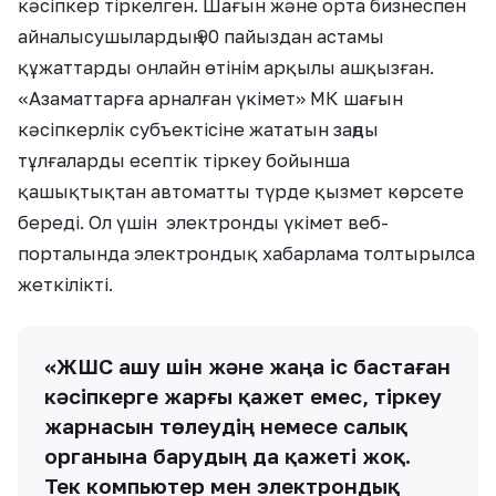
кәсіпкер тіркелген. Шағын және орта бизнеспен
айналысушылардың 90 пайыздан астамы
құжаттарды онлайн өтінім арқылы ашқызған.
«Азаматтарға арналған үкімет» МК шағын
кәсіпкерлік субъектісіне жататын заңды
тұлғаларды есептік тіркеу бойынша
қашықтықтан автоматты түрде қызмет көрсете
береді. Ол үшін электронды үкімет веб-
порталында электрондық хабарлама толтырылса
жеткілікті.
«ЖШС ашу үшін және жаңа іс бастаған
кәсіпкерге жарғы қажет емес, тіркеу
жарнасын төлеудің немесе салық
органына барудың да қажеті жоқ.
Тек компьютер мен электрондық