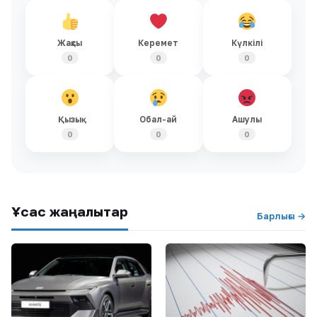
Жақсы
Керемет
Күлкілі
0
0
0
Қызық
Обал-ай
Ашулы
0
0
0
Ұқсас жаңалықтар
Барлығы →