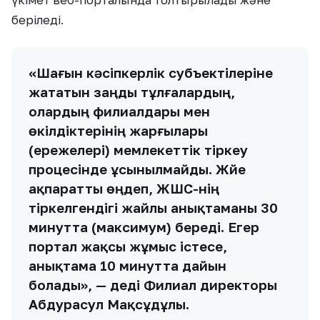
үкімет веб-порталында толтырылады және
беріледі.
«Шағын кәсіпкерлік субъектілеріне
жататын заңды тұлғалардың,
олардың филиалдары мен
өкілдіктерінің жарғылары
(ережелері) мемлекеттік тіркеу
процесінде ұсынылмайды. Жүйе
ақпаратты өңдеп, ЖШС-нің
тіркелгендігі жайлы анықтаманы 30
минутта (максимум) береді. Егер
портал жақсы жұмыс істесе,
анықтама 10 минутта дайын
болады», — деді Филиал директоры
Абдурасул Мақсұдұлы.