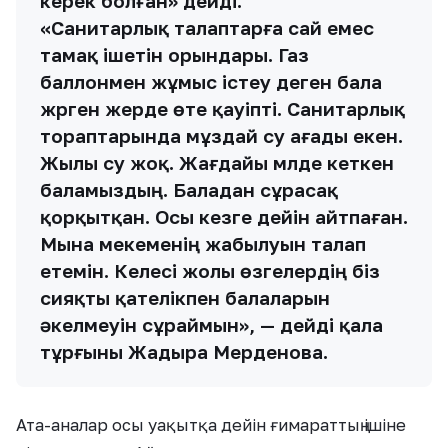
керек болған» дейді.
«Санитарлық талаптарға сай емес
тамақ ішетін орындары. Газ
баллонмен жұмыс істеу деген бала
жүрген жерде өте қауіпті. Санитарлық
тораптарында мұздай су ағады екен.
Жылы су жоқ. Жағдайы мүлде кеткен
баламыздың. Баладан сұрасақ
қорқытқан. Осы кезге дейін айтпаған.
Мына мекеменің жабылуын талап
етемін. Келесі жолы өзгелердің біз
сияқты қателікпен балаларын
әкелмеуін сұраймын», — дейді қала
тұрғыны Жадыра Мерденова.
Ата-аналар осы уақытқа дейін ғимараттың ішіне