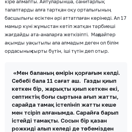
кіре алмапты. Айтуларынша, санитарлық
талаптарды алға тартқан оқу орталығының
басшылығы есіктен әрі аттатпаған көрінеді. Ал 17
мамыр күні жұмыстан кетіп жатқан тәрбиеші
жағдайды ата-аналарға жеткізіпті. Маңдайтер
ақымды уақытылы ала алмадым деген ол білім
ордасының сырты бүтін, іші түтін деп отыр.
«Мен баланың өмірін қорғағым келді.
Себебі бала 11 сағат аш. Газды қиып
кеткен бір, жарықты қиып кеткен екі,
септиктің боғы сыртына ағып жатты,
сарайда тамақ істелініп жатты кеше
мен түсіріп алғанымда. Сарайға барып
істейді тамақты. Сосын бір қазан
рожкиді алып келеді де төбемізден