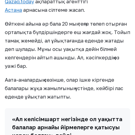
Qazaq.today
ақпараттық агенттігі
Астана
арнасына сілтеме жасап.
Өйткені айына әр бала 20 мың теңге төлеп отырған
орталықта бүлдіршіндерге еш жағдай жоқ. Тойып
тамақ жемейді, ал ұйықтағанда еденде жатады
деп шулады. Мұны осы уақытқа дейін білмей
келгендерін айтып ашынды. Ал, кәсіпкердің өз
уәжі бар.
Аата-аналардың сөзінше, олар ішке кіргенде
балалары жұқа жамылғының үстінде, кейбірі лас
еденде ұйықтап жатыпты.
«Ал келісімшарт негізінде ол уақытта
балалар арнайы үйірмелерге қатысуы