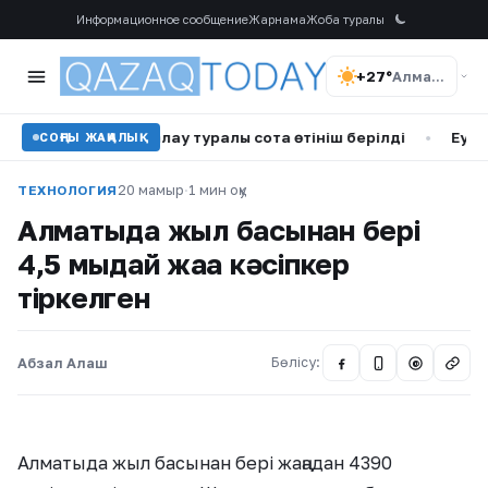
Информационное сообщение
Жарнама
Жоба туралы
+27°
Алматы
айта саралау туралы сотқа өтініш берілді
•
Еуропадағы ано
СОҢҒЫ ЖАҢАЛЫҚ
20 мамыр
·
1 мин оқу
ТЕХНОЛОГИЯ
Алматыда жыл басынан бері
4,5 мыңдай жаңа кәсіпкер
тіркелген
Абзал Алаш
Бөлісу:
@
Алматыда жыл басынан бері жаңадан 4390