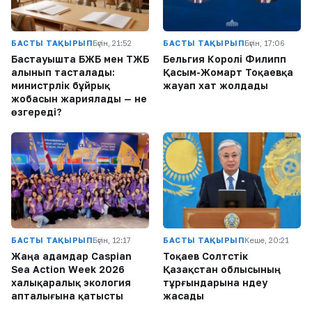
БАСТЫ ТАҚЫРЫП
Бүгін, 21:52
БАСТЫ ТАҚЫРЫП
Бүгін, 17:06
Бастауышта БЖБ мен ТЖБ
Бельгия Королі Филипп
алынып тасталады:
Қасым-Жомарт Тоқаевқа
министрлік бұйрық
жауап хат жолдады
жобасын жариялады — не
өзгереді?
БАСТЫ ТАҚЫРЫП
Бүгін, 12:17
БАСТЫ ТАҚЫРЫП
Кеше, 20:21
Жаңа адамдар Caspian
Тоқаев Солтүстік
Sea Action Week 2026
Қазақстан облысының
халықаралық экология
тұрғындарына үндеу
апталығына қатысты
жасады