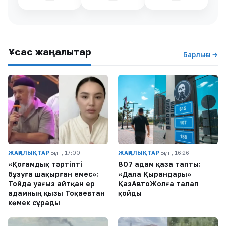
Ұқсас жаңалықтар
Барлығы →
ЖАҢАЛЫҚТАР
Бүгін, 17:00
ЖАҢАЛЫҚТАР
Бүгін, 16:26
«Қоғамдық тәртіпті
807 адам қаза тапты:
бұзуға шақырған емес»:
«Дала Қырандары»
Тойда уағыз айтқан ер
ҚазАвтоЖолға талап
адамның қызы Тоқаевтан
қойды
көмек сұрады