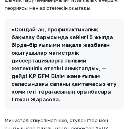
шынықтыру пәнінің мұғалімі музыкалық өнердің
теориясы мен әдістемесін оқытады.
«Сондай-ақ, профилактикалық
бақылау барысында кейінгі 5 жылда
бірде-бір ғылыми мақала жазбаған
оқытушылар магистрлік
диссертацияларға ғылыми
жетекшілік ететіні анықталды», —
дейді ҚР БҒМ Білім және ғылым
саласындағы сапаны қамтамасыз ету
комитеті төрағасының орынбасары
Гүлжан Жарасова.
Министрліктің мәліметінше, студенттер мен
оқытушылар туралы нақты деректер ҰБДҚ