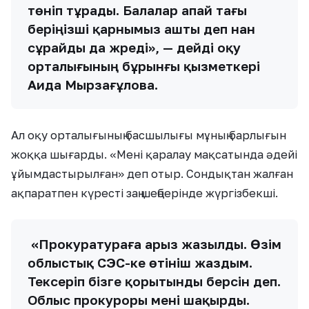
төніп тұрады. Балалар апай тағы
беріңізші қарнымыз ашты деп нан
сұрайды да жүреді», — дейді оқу
орталығының бұрынғы қызметкері
Аида Мырзағұлова.
Ал оқу орталығының басшылығы мұның барлығын
жоққа шығарды. «Мені қаралау мақсатында әдейі
ұйымдастырылған» деп отыр. Сондықтан жалған
ақпаратпен күресті заң шеңберінде жүргізбекші.
«Прокуратураға арыз жазылды. Өзім
облыстық СЭС-ке өтініш жаздым.
Тексеріп бізге қорытынды берсін деп.
Облыс прокуроры мені шақырды.