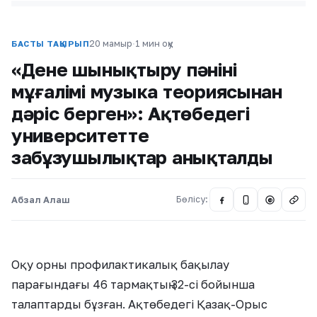
20 мамыр
·
1 мин оқу
БАСТЫ ТАҚЫРЫП
«Дене шынықтыру пәнінің
мұғалімі музыка теориясынан
дәріс берген»: Ақтөбедегі
университетте
заңбұзушылықтар анықталды
Абзал Алаш
Бөлісу:
@
Оқу орны профилактикалық бақылау
парағындағы 46 тармақтың 32-сі бойынша
талаптарды бұзған. Ақтөбедегі Қазақ-Орыс