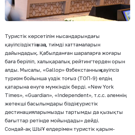
Туристік көрсетілім нысандарындағы
қауіпсіздіктің жаңа, тиімді хаттамаларын
дайындадық. Қабылданған шараларға жоғары
баға беріліп, халықаралық рейтингтерден орын
алды. Мысалы, «Gallop» Өзбекстанның қауіпсіз
туризм бойынша үздік тоғыз (ТОП-9) елдің
қатарына енуге мүмкіндік берді. «New York
Times», «Guardian», «Independent», т.с.с. әлемнің
жетекші басылымдары біздің туристік
дестинацияларымызды тартымды да қызықты
бағыттар ретінде мойындады» дейді.
Сондай-ақ ШЫҰ елдерімен туристік қарым-