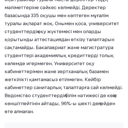
мәліметтеріне сәйкес келмейді. Деректер
базасында 335 оқушы мен көптеген мұғалім
туралы ақпарат жоқ. Онымен қоса, университет
студенттердің оқу жүктемесі мен оларды
қорытынды аттестациядан өткізу талаптарын
сақтамайды. Бакалавриат және магистратура
студенттері академиялық кредиттерді толық
көлемде игермеген. Университет оқу
кабинеттерімен және зертханалық базамен
жеткілікті қамтамасыз етілмеген. Кейбір
кабинеттер санитарлық талаптарға сай келмейді.
Ведомство студенттердің білім нәтижесі де көңіл
көншітпейтінін айтады, 96%-ы шекті деңгейден
өте алмаған.