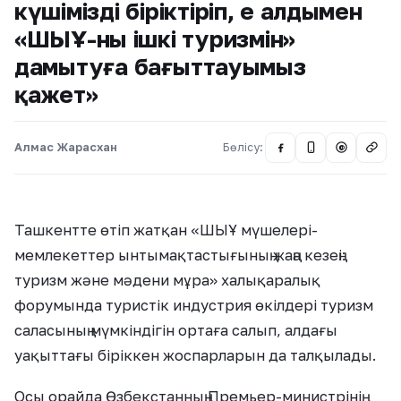
күшімізді біріктіріп, ең алдымен
«ШЫҰ-ның ішкі туризмін»
дамытуға бағыттауымыз
қажет»
Алмас Жарасхан
Бөлісу:
@
Ташкентте өтіп жатқан «ШЫҰ мүшелері-
мемлекеттер ынтымақтастығының жаңа кезеңі:
туризм және мәдени мұра» халықаралық
форумында туристік индустрия өкілдері туризм
саласының мүмкіндігін ортаға салып, алдағы
уақыттағы біріккен жоспарларын да талқылады.
Осы орайда Өзбекстанның Премьер-министрінің