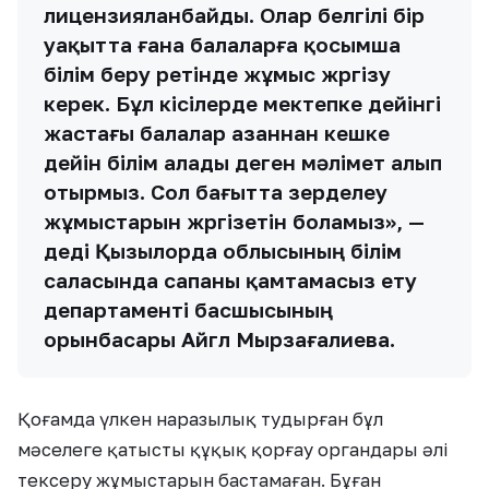
лицензияланбайды. Олар белгілі бір
уақытта ғана балаларға қосымша
білім беру ретінде жұмыс жүргізу
керек. Бұл кісілерде мектепке дейінгі
жастағы балалар азаннан кешке
дейін білім алады деген мәлімет алып
отырмыз. Сол бағытта зерделеу
жұмыстарын жүргізетін боламыз», —
деді Қызылорда облысының білім
саласында сапаны қамтамасыз ету
департаменті басшысының
орынбасары Айгүл Мырзағалиева.
Қоғамда үлкен наразылық тудырған бұл
мәселеге қатысты құқық қорғау органдары әлі
тексеру жұмыстарын бастамаған. Бұған