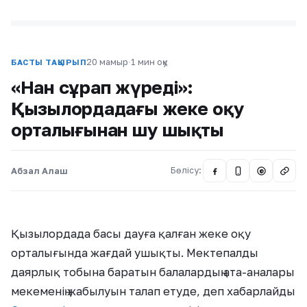
20 мамыр
·
1 мин оқу
БАСТЫ ТАҚЫРЫП
«Нан сұрап жүреді»:
Қызылордадағы жеке оқу
орталығынан шу шықты
Абзал Алаш
Бөлісу:
@
Қызылордада басы дауға қалған жеке оқу
орталығында жағдай ушықты. Мектепалды
даярлық тобына баратын балалардың ата-аналары
мекеменің жабылуын талап етуде, деп хабарлайды