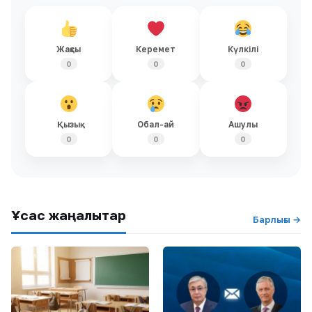
Жақсы
Керемет
Күлкілі
0
0
0
Қызық
Обал-ай
Ашулы
0
0
0
Ұқсас жаңалықтар
Барлығы →