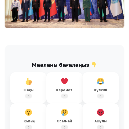
Мақаланы бағалаңыз
Жақсы
Керемет
Күлкілі
0
0
0
Қызық
Обал-ай
Ашулы
0
0
0