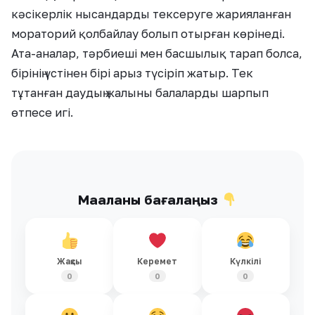
кәсікерлік нысандарды тексеруге жарияланған
мораторий қолбайлау болып отырған көрінеді.
Ата-аналар, тәрбиеші мен басшылық тарап болса,
бірінің үстінен бірі арыз түсіріп жатыр. Тек
тұтанған даудың жалыны балаларды шарпып
өтпесе игі.
Мақаланы бағалаңыз
Жақсы
Керемет
Күлкілі
0
0
0