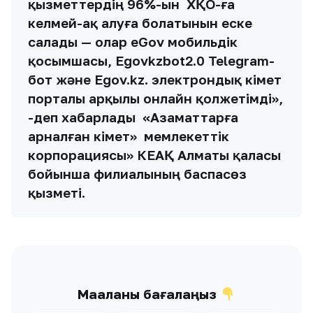
қызметтердің 96%-ын ХҚО-ға
келмей-ақ алуға болатынын еске
салады — олар eGov мобильдік
қосымшасы, Egovkzbot2.0 Telegram-
бот және Egov.kz. электрондық үкімет
порталы арқылы онлайн қолжетімді»,
-деп хабарлады «Азаматтарға
арналған үкімет» мемлекеттік
корпорациясы» КЕАҚ Алматы қаласы
бойынша филиалының баспасөз
қызметі.
Мақаланы бағалаңыз