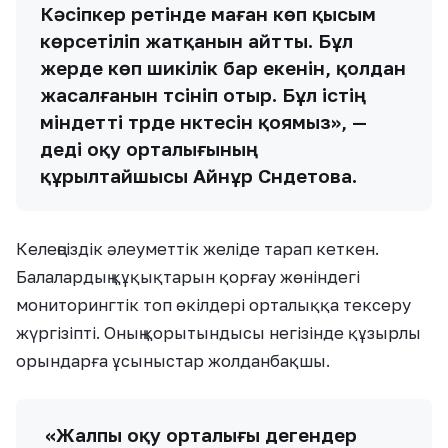
Кәсіпкер ретінде маған көп қысым
көрсетіліп жатқанын айтты. Бұл
жерде көп шикілік бар екенін, қолдан
жасалғанын түсініп отыр. Бұл істің
міндетті түрде нүктесін қоямыз», —
деді оқу орталығының
құрылтайшысы Айнұр Сүндетова.
Келеңсіздік әлеуметтік желіде тарап кеткен.
Балалардың құқықтарын қорғау жөніндегі
мониторингтік топ өкілдері орталыққа тексеру
жүргізіпті. Оның қорытындысы негізінде құзырлы
орындарға ұсыныстар жолданбақшы.
«Жалпы оқу орталығы дегендер