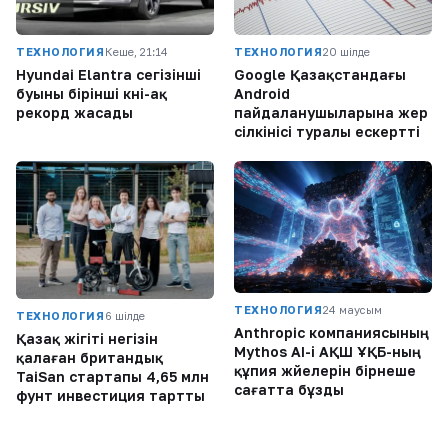
ТЕХНОЛОГИЯ
Кеше, 21:14
ТЕХНОЛОГИЯ
20 шілде
Hyundai Elantra сегізінші
Google Қазақстандағы
буыны бірінші күні-ақ
Android
рекорд жасады
пайдаланушыларына жер
сілкінісі туралы ескертті
ТЕХНОЛОГИЯ
24 маусым
ТЕХНОЛОГИЯ
6 шілде
Anthropic компаниясының
Қазақ жігіті негізін
Mythos AI-і АҚШ ҰҚБ-ның
қалаған британдық
құпия жүйелерін бірнеше
TaiSan стартапы 4,65 млн
сағатта бұзды
фунт инвестиция тартты