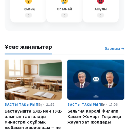
Қызық
Обал-ай
Ашулы
0
0
0
Ұқсас жаңалықтар
Барлығы →
БАСТЫ ТАҚЫРЫП
Бүгін, 21:52
БАСТЫ ТАҚЫРЫП
Бүгін, 17:06
Бастауышта БЖБ мен ТЖБ
Бельгия Королі Филипп
алынып тасталады:
Қасым-Жомарт Тоқаевқа
министрлік бұйрық
жауап хат жолдады
жобасын жариялады — не