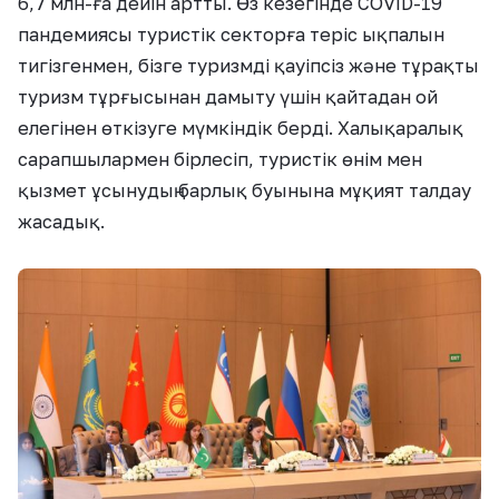
6,7 млн-ға дейін артты. Өз кезегінде СOVID-19
пандемиясы туристік секторға теріс ықпалын
тигізгенмен, бізге туризмді қауіпсіз және тұрақты
туризм тұрғысынан дамыту үшін қайтадан ой
елегінен өткізуге мүмкіндік берді. Халықаралық
сарапшылармен бірлесіп, туристік өнім мен
қызмет ұсынудың барлық буынына мұқият талдау
жасадық.