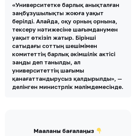
«Университетке барлық анықталған
заңбұзушылықты жоюға уақыт
берілді. Алайда, оқу орның орнына,
тексеру нәтижесіне шағымданумен
уақыт өткізіп жатыр. Бірінші
сатыдағы соттың шешімімен
комитеттің барлық әкімшілік актісі
заңды деп танылды, ал
университеттің шағымы
қанағаттандырусыз қалдырылды», —
делінген министрлік мәлімдемесінде.
Мақаланы бағалаңыз