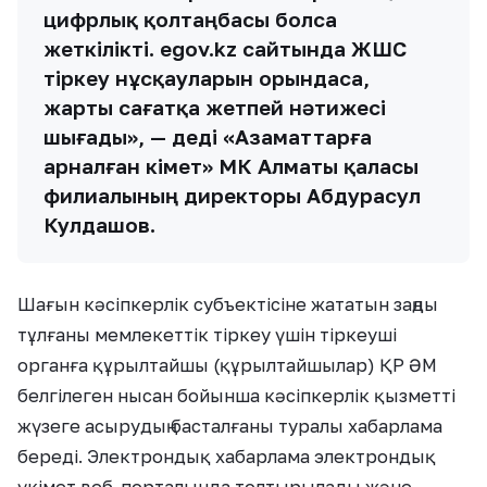
цифрлық қолтаңбасы болса
жеткілікті. egov.kz сайтында ЖШС
тіркеу нұсқауларын орындаса,
жарты сағатқа жетпей нәтижесі
шығады», — деді «Азаматтарға
арналған үкімет» МК Алматы қаласы
филиалының директоры Абдурасул
Кулдашов.
Шағын кәсіпкерлік субъектісіне жататын заңды
тұлғаны мемлекеттік тіркеу үшін тіркеуші
органға құрылтайшы (құрылтайшылар) ҚР ӘМ
белгілеген нысан бойынша кәсіпкерлік қызметті
жүзеге асырудың басталғаны туралы хабарлама
береді. Электрондық хабарлама электрондық