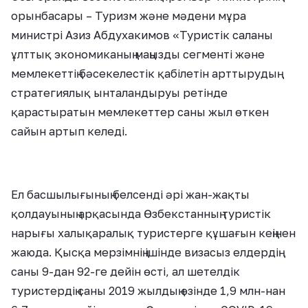
орынбасары – Туризм және мәдени мұра
министрі Азиз Абдухакимов «Туристік саланы
ұлттық экономиканың маңызды сегменті және
мемлекеттің бәсекелестік қабілетін арттырудың
стратегиялық ынталандыруы ретінде
қарастыратын мемлекеттер саны жыл өткен
сайын артып келеді.
Ел басшылығының белсенді әрі жан-жақты
қолдауының арқасында Өзбекстанның туристік
нарығы халықаралық туристерге құшағын кеңінен
жаюда. Қысқа мерзімнің ішінде визасыз елдердің
саны 9-дан 92-ге дейін өсті, ал шетелдік
туристердің саны 2019 жылдың өзінде 1,9 млн-нан