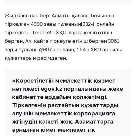
Жыл басынан бері Алматы қаласы бойынша
тіркелген 4390 заңды тұлғаның 4232-і онлайн
тіркелген. Тек 158-і ХҚО-ларға келіп өтініш
берген. Ал, қайта тіркеуге өтініш берген 3061
заңды тұлғаның 2907-і онлайн, 154-і ХҚО арқылы
құжаттарын рәсімдеген.
«Көрсетілетін мемлекеттік қызмет
нәтижесі egov.kz порталындағы жеке
кабинетте әрдайым қолжетімді.
Тіркелгенін растайтын құжаттарды
алу үшін мемлекеттік корпорацияға
жүгінудің қажеті жоқ. Азаматтарға
арналған үкімет мемлекеттік