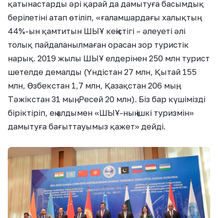
қатынастарды әрі қарай да дамытуға басымдық
берілетіні атап өтіліп, «ғаламшардағы халықтың
44%-ын қамтитын ШЫҰ кеңістігі – әлеуеті әлі
толық пайдаланылмаған орасан зор туристік
нарық. 2019 жылы ШЫҰ елдерінен 250 млн турист
шетелде демалды (Үндістан 27 млн, Қытай 155
млн, Өзбекстан 1,7 млн, Қазақстан 206 мың,
Тәжікстан 31 мың, Ресей 20 млн). Біз бар күшімізді
біріктіріп, ең алдымен «ШЫҰ-ның ішкі туризмін»
дамытуға бағыттауымыз қажет» дейді.