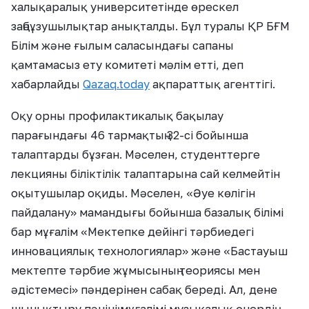
халықаралық университетінде өрескел
заңбұзушылықтар анықталды. Бұл туралы ҚР БҒМ
Білім және ғылым саласындағы сапаны
қамтамасыз ету комитеті мәлім етті, деп
хабарлайды
Qazaq.today
ақпараттық агенттігі.
Оқу орны профилактикалық бақылау
парағындағы 46 тармақтың 32-сі бойынша
талаптарды бұзған. Мәселен, студенттерге
лекцияны біліктілік талаптарына сай келмейтін
оқытушылар оқиды. Мәселен, «Әуе көлігін
пайдалану» мамандығы бойынша базалық білімі
бар мұғалім «Мектепке дейінгі тәрбиедегі
инновациялық технологиялар» және «Бастауыш
мектепте тәрбие жұмысының теориясы мен
әдістемесі» пәндерінен сабақ береді. Ал, дене