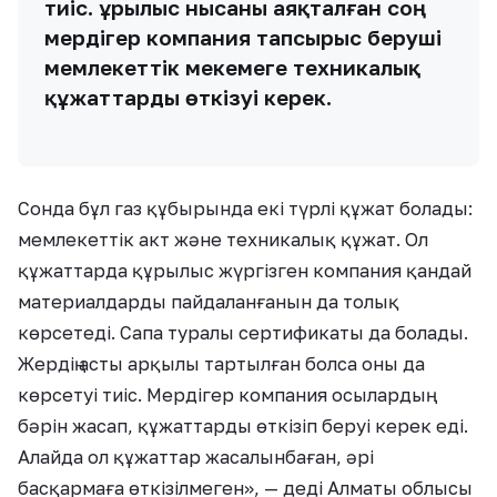
тиіс. Құрылыс нысаны аяқталған соң
мердігер компания тапсырыс беруші
мемлекеттік мекемеге техникалық
құжаттарды өткізуі керек.
Сонда бұл газ құбырында екі түрлі құжат болады:
мемлекеттік акт және техникалық құжат. Ол
құжаттарда құрылыс жүргізген компания қандай
материалдарды пайдаланғанын да толық
көрсетеді. Сапа туралы сертификаты да болады.
Жердің асты арқылы тартылған болса оны да
көрсетуі тиіс. Мердігер компания осылардың
бәрін жасап, құжаттарды өткізіп беруі керек еді.
Алайда ол құжаттар жасалынбаған, әрі
басқармаға өткізілмеген», — деді Алматы облысы