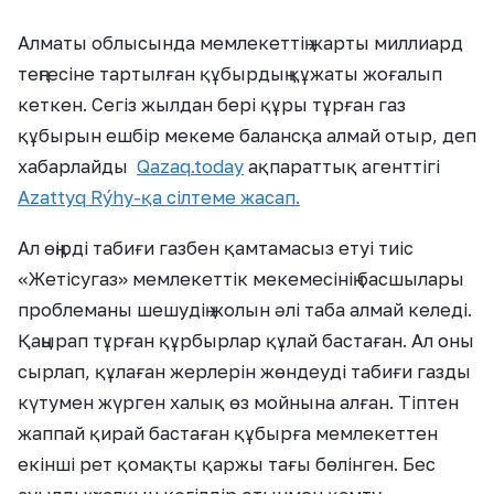
Алматы облысында мемлекеттің жарты миллиард
теңгесіне тартылған құбырдың құжаты жоғалып
кеткен. Сегіз жылдан бері құры тұрған газ
құбырын ешбір мекеме балансқа алмай отыр, деп
хабарлайды
Qazaq.today
ақпараттық агенттігі
Azattyq Rýhy-қа сілтеме жасап.
Ал өңірді табиғи газбен қамтамасыз етуі тиіс
«Жетісугаз» мемлекеттік мекемесінің басшылары
проблеманы шешудің жолын әлі таба алмай келеді.
Қаңырап тұрған құрбырлар құлай бастаған. Ал оны
сырлап, құлаған жерлерін жөндеуді табиғи газды
күтумен жүрген халық өз мойнына алған. Тіптен
жаппай қирай бастаған құбырға мемлекеттен
екінші рет қомақты қаржы тағы бөлінген. Бес