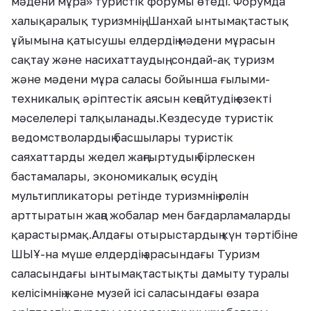
мәдени мұра» туристік форумы өтеді. Форумда
халықаралық туризмнің, Шанхай ынтымақтастық
ұйымына қатысушы елдердің мәдени мұрасын
сақтау және насихаттаудың, сондай-ақ туризм
және мәдени мұра саласы бойынша ғылыми-
техникалық әріптестік аясын кеңейтудің өзекті
мәселелері талқыланады.Кездесуде туристік
ведомстволардың басшылары туристік
саяхаттарды жедел жаңғыртудың бірлескен
бастамалары, экономикалық өсудің
мультипликаторы ретінде туризмнің рөлін
арттыратын жаңа жобалар мен бағдарламаларды
қарастырмақ.Алдағы отырыстардың күн тәртібіне
ШЫҰ-на мүше елдердің арасындағы Туризм
саласындағы ынтымақтастықты дамыту туралы
келісімнің және музей ісі саласындағы өзара