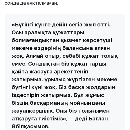
сонда да аяқталмаған.
«Бүгінгі күнге дейін сегіз жыл өтті.
Осы аралықта құжаттары
болмағандықтан қызмет көрсетуші
мекеме өздерінің балансына алған
жоқ. Алмай отыр, себебі құжат толық
емес. Сондықтан біз құжаттарды
қайта жасауға әрекеттеніп
жатырмыз. Құрылыс жүргізген мекеме
бүгінгі күні жоқ. Біз басқа жолдарын
іздестіріп жатырмыз. Бұл жұмыс
біздің басқарманың мойнындағы
жауапкершілік. Оны біз толығымен
атқаруға тиістіміз», — деді Бағлан
Әбілқасымов.