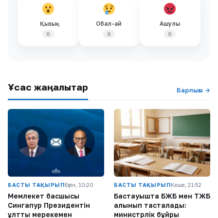
Қызық
Обал-ай
Ашулы
0
0
0
Ұқсас жаңалықтар
Барлығы →
БАСТЫ ТАҚЫРЫП
Бүгін, 10:20
БАСТЫ ТАҚЫРЫП
Кеше, 21:52
Мемлекет басшысы
Бастауышта БЖБ мен ТЖБ
Сингапур Президентін
алынып тасталады:
ұлттық мерекемен
министрлік бұйрық