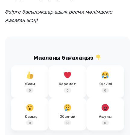
Әзірге басылымдар ашық ресми мәлімдеме
жасаған жоқ!
Мақаланы бағалаңыз
Жақсы
Керемет
Күлкілі
0
0
0
Қызық
Обал-ай
Ашулы
0
0
0