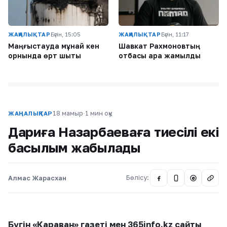
ЖАҢАЛЫҚТАР
Бүгін, 15:05
ЖАҢАЛЫҚТАР
Бүгін, 11:17
Маңғыстауда мұнай кен
Шавкат Рахмоновтың
орнында өрт шықты
отбасы қара жамылды
18 мамыр
·
1 мин оқу
ЖАҢАЛЫҚТАР
Дариға Назарбаеваға тиесілі екі
басылым жабылады
Алмас Жарасхан
Бөлісу:
@
Бүгін «Караван» газеті мен 365info.kz сайты