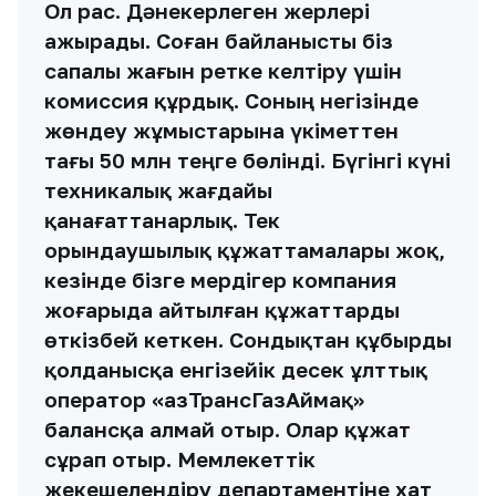
Ол рас. Дәнекерлеген жерлері
ажырады. Соған байланысты біз
сапалы жағын ретке келтіру үшін
комиссия құрдық. Соның негізінде
жөндеу жұмыстарына үкіметтен
тағы 50 млн теңге бөлінді. Бүгінгі күні
техникалық жағдайы
қанағаттанарлық. Тек
орындаушылық құжаттамалары жоқ,
кезінде бізге мердігер компания
жоғарыда айтылған құжаттарды
өткізбей кеткен. Сондықтан құбырды
қолданысқа енгізейік десек ұлттық
оператор «ҚазТрансГазАймақ»
балансқа алмай отыр. Олар құжат
сұрап отыр. Мемлекеттік
жекешелендіру департаментіне хат