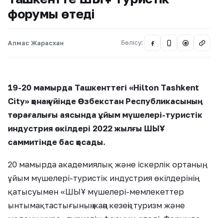
форумы өтеді
Алмас Жарасхан
Бөлісу:
@
19-20 мамырда Ташкенттегі «Hilton Tashkent
City» қонақ үйінде Өзбекстан Республикасының
төрағалығы аясында ұйым мүшелері-туристік
индустрия өкілдері 2022 жылғы ШЫҰ
саммитінде бас қосады.
20 мамырда академиялық және іскерлік ортаның,
ұйым мүшелері-туристік индустрия өкілдерінің
қатысуымен «ШЫҰ мүшелері-мемлекеттер
ынтымақтастығының жаңа кезеңі: туризм және