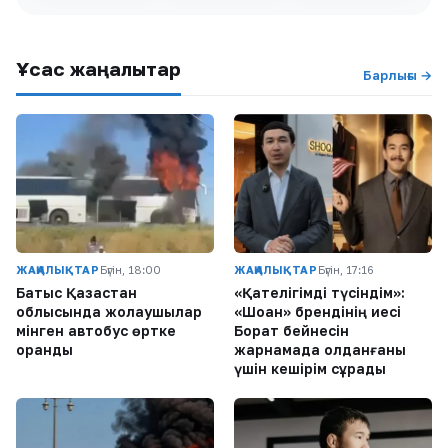
Ұқсас жаңалықтар
Барлығы →
ЖАҢАЛЫҚТАР
Бүгін, 18:00
ЖАҢАЛЫҚТАР
Бүгін, 17:16
Батыс Қазақстан
«Қателігімді түсіндім»:
облысында жолаушылар
«Шоқан» брендінің иесі
мінген автобус өртке
Борат бейнесін
оранды
жарнамада қолданғаны
үшін кешірім сұрады