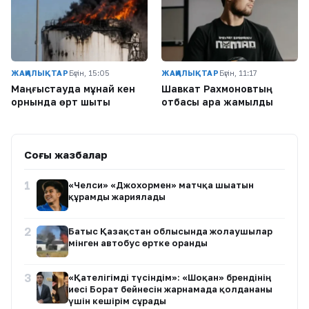
ЖАҢАЛЫҚТАР
Бүгін, 15:05
ЖАҢАЛЫҚТАР
Бүгін, 11:17
Маңғыстауда мұнай кен
Шавкат Рахмоновтың
орнында өрт шықты
отбасы қара жамылды
Соңғы жазбалар
1
«Челси» «Джохормен» матчқа шығатын
құрамды жариялады
2
Батыс Қазақстан облысында жолаушылар
мінген автобус өртке оранды
3
«Қателігімді түсіндім»: «Шоқан» брендінің
иесі Борат бейнесін жарнамада қолданғаны
үшін кешірім сұрады