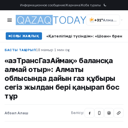
Информационное сообщение
Жарнама
Жоба туралы
+31°
Алматы
е оранды
•
«Қателігімді түсіндім»: «Шоқан» брендінің иес
СОҢҒЫ ЖАҢАЛЫҚ
18 мамыр
·
1 мин оқу
БАСТЫ ТАҚЫРЫП
«ҚазТрансГазАймақ» балансқа
алмай отыр»: Алматы
облысында дайын газ құбыры
сегіз жылдан бері қаңырап бос
тұр
Абзал Алаш
Бөлісу:
@