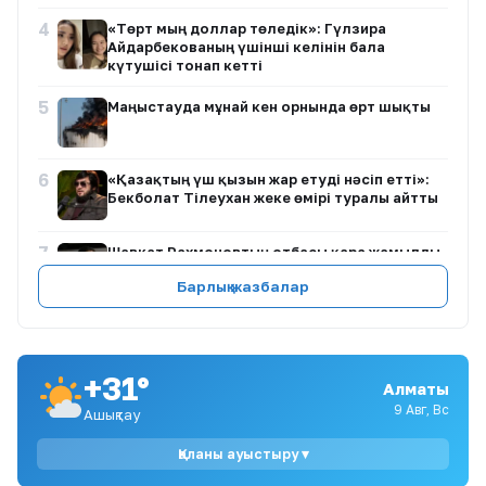
4
«Төрт мың доллар төледік»: Гүлзира
Айдарбекованың үшінші келінін бала
күтушісі тонап кетті
5
Маңғыстауда мұнай кен орнында өрт шықты
6
«Қазақтың үш қызын жар етуді нәсіп етті»:
Бекболат Тілеухан жеке өмірі туралы айтты
7
Шавкат Рахмоновтың отбасы қара жамылды
Барлық жазбалар
8
Мемлекет басшысы Сингапур Президентін
ұлттық мерекемен құттықтады
+31°
Алматы
9
«Елубайдың бауы берік болсын»: Өзінен 25
9 Авг, Вс
Ашықтау
жас кіші қызға үйленген актер сүйінші сұрады
Қаланы ауыстыру ▾
10
Самат Смақов «Атырау» футбол клубының