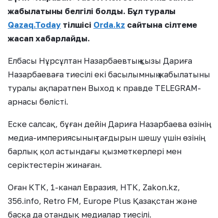
жабылатыны белгілі болды. Бұл туралы
Qazaq.Today
тілшісі
Orda.kz
сайтына сілтеме
жасап хабарлайды.
Елбасы Нұрсұлтан Назарбаевтың қызы Дариға
Назарбаеваға тиесілі екі басылымның жабылатыны
туралы ақпаратпен Выход к правде TELEGRAM-
арнасы бөлісті.
Еске салсақ, бұған дейін Дариға Назарбаева өзінің
медиа-империясының тағдырын шешу үшін өзінің
барлық қол астындағы қызметкерлері мен
серіктестерін жинаған.
Оған КТК, 1-канал Евразия, НТК, Zakon.kz,
356.info, Retro FM, Europe Plus Қазақстан және
басқа да отандық медиалар тиесілі.