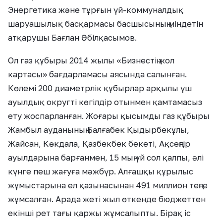
Энергетика және тұрғын үй-коммуналдық
шаруашылық басқармасы басшысының міндетін
атқарушы Бағлан Әбілқасымов.
Ол газ құбыры 2014 жылы «Бизнестің жол
картасы» бағдарламасы аясында салынған.
Көлемі 200 диаметрлік құбырлар арқылы үш
ауылдық округті көгілдір отынмен қамтамасыз
ету жоспарланған. Жоғары қысымды газ құбыры
Жамбыл ауданының Балғабек Қыдырбекұлы,
Жайсан, Көкдала, Қазбекбек бекеті, Ақсеңгір
ауылдарына барғанмен, 15 мың үй сол қалпы, әлі
күнге пеш жағуға мәжбүр. Алғашқы құрылыс
жұмыстарына ел қазынасынан 491 миллион теңге
жұмсалған. Арада жеті жыл өткенде бюджеттен
екінші рет тағы қаржы жұмсалыпты. Бірақ іс