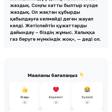
жаздық. Соңғы хатты былтыр күзде
жаздық. Ол жақтан құбырды
қабылдауға келмейді деген жауап
келді. Жетіспейтін құжаттарды
дайындау – біздің жұмыс. Халыққа
газ беруге мүмкіндік жоқ», — деді ол.
Мақаланы бағалаңыз
Жақсы
Керемет
Күлкілі
0
0
0