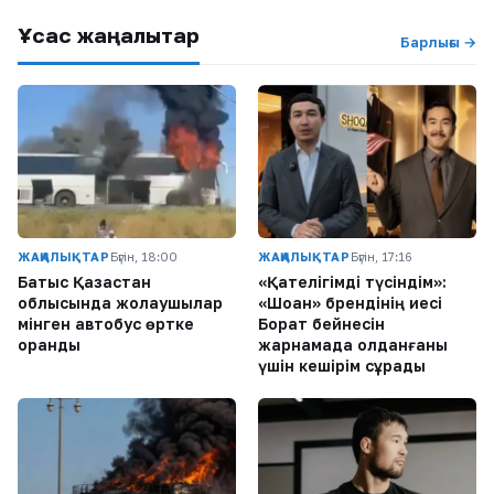
Ұқсас жаңалықтар
Барлығы →
ЖАҢАЛЫҚТАР
Бүгін, 18:00
ЖАҢАЛЫҚТАР
Бүгін, 17:16
Батыс Қазақстан
«Қателігімді түсіндім»:
облысында жолаушылар
«Шоқан» брендінің иесі
мінген автобус өртке
Борат бейнесін
оранды
жарнамада қолданғаны
үшін кешірім сұрады