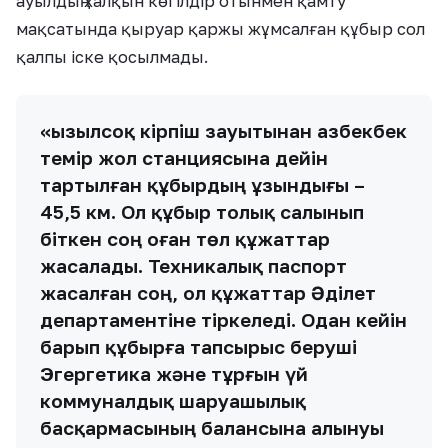
ауылдың халқын көгілдір отынмен қамту
мақсатында қыруар қаржы жұмсалған құбыр сол
қалпы іске қосылмады.
«Қызылсоқ кірпіш зауытынан Қазбекбек
темір жол станциясына дейін
тартылған құбырдың ұзындығы –
45,5 км. Ол құбыр толық салынып
біткен соң оған төл құжаттар
жасалады. Техникалық паспорт
жасалған соң, ол құжаттар Әділет
департаментіне тіркеледі. Одан кейін
барып құбырға тапсырыс беруші
Эгергетика және тұрғын үй
коммуналдық шаруашылық
басқармасының балансына алынуы