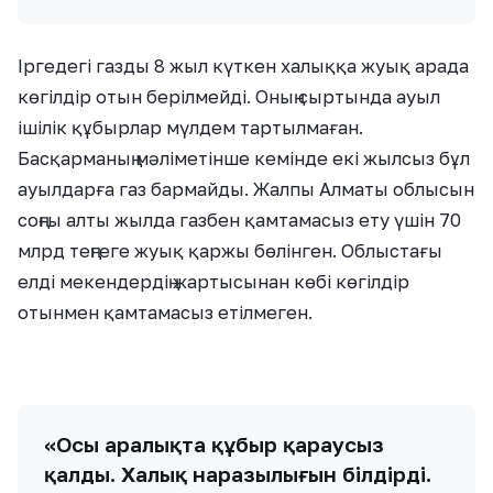
Іргедегі газды 8 жыл күткен халыққа жуық арада
көгілдір отын берілмейді. Оның сыртында ауыл
ішілік құбырлар мүлдем тартылмаған.
Басқарманың мәліметінше кемінде екі жылсыз бұл
ауылдарға газ бармайды. Жалпы Алматы облысын
соңғы алты жылда газбен қамтамасыз ету үшін 70
млрд теңгеге жуық қаржы бөлінген. Облыстағы
елді мекендердің жартысынан көбі көгілдір
отынмен қамтамасыз етілмеген.
«Осы аралықта құбыр қараусыз
қалды. Халық наразылығын білдірді.