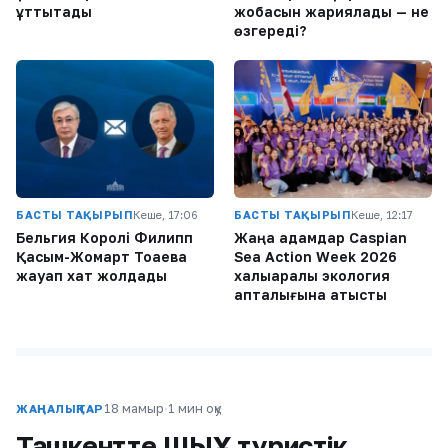
құттықтады
жобасын жариялады — не
өзгереді?
БАСТЫ ТАҚЫРЫП
Кеше, 17:06
БАСТЫ ТАҚЫРЫП
Кеше, 12:17
Бельгия Королі Филипп
Жаңа адамдар Caspian
Қасым-Жомарт Тоқаевқа
Sea Action Week 2026
жауап хат жолдады
халықаралық экология
апталығына қатысты
18 мамыр
·
1 мин оқу
ЖАҢАЛЫҚТАР
Ташкентте ШЫҰ туристік