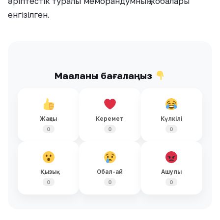
әріптестік туралы меморандумның жобалары
енгізілген.
Мақаланы бағалаңыз
Жақсы
Керемет
Күлкілі
0
0
0
Қызық
Обал-ай
Ашулы
0
0
0