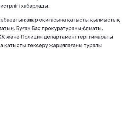
истрлігі хабарлады.
үдебаевтың қаңтар оқиғасына қатысты қылмыстық
латын. Бұған Бас прокуратураның Алматы,
К және Полиция департаменттері ғимараты
а қатысты тексеру жариялағаны туралы
шылары күдікті деп танылғаны айтылды.
сы Серік Күдебаев туралы білу үшін Ішкі істер
істер органдарында қызмет ете ме, қандай
л ішкі істер органдарынан босатылғанын
 бойынша Күдебаев Серік Мырзақұлұлы
 органдарынан кетті», — делінген