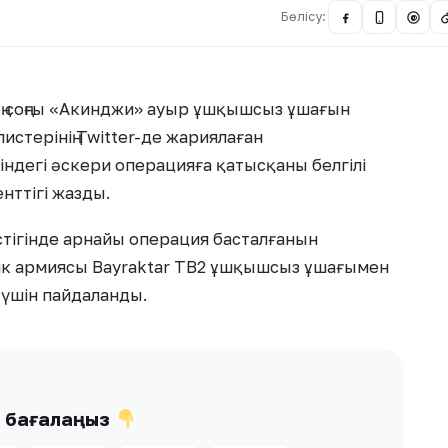
Бөлісу:
@
ең соңғы «Акинджи» ауыр ұшқышсыз ұшағын
истерінің Twitter-де жариялаған
індегі әскери операцияға қатысқаны белгілі
нттігі жазды.
стігінде арнайы операция басталғанын
ік армиясы Bayraktar TB2 ұшқышсыз ұшағымен
 үшін пайдаланды.
ы бағалаңыз