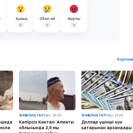
і
Қызық
Обал-ай
Ашулы
0
0
0
Барлығ
ЖАҢАЛЫҚТАР
Бүгін, 18:03
ЖАҢАЛЫҚТАР
Бүгін, 16:29
өшеде
Көпірсіз Көктaл: Алматы
Доллар үшінші күн
қмола
облысында 2,5 мың
қатарынан арзандады