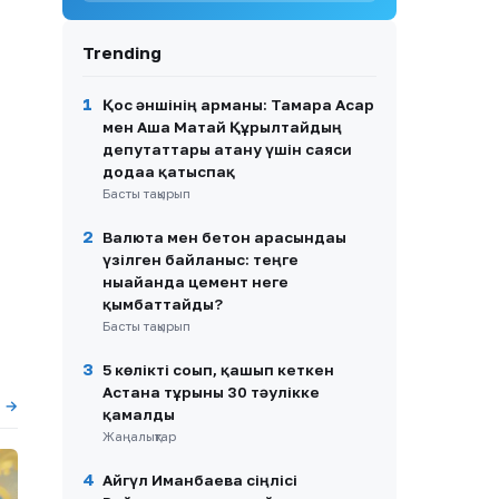
8
719 мың жанға жәрдем:
Қазақстанда ерекше
Trending
қажеттіліктері бар
азаматтарды қолдау қалай
жүзеге асырылып жатыр?
1
Қос әншінің арманы: Тамара Асар
мен Аша Матай Құрылтайдың
9
«Екі көзімді де аяқтады»:
депутаттары атану үшін саяси
Алтынай Жорабаева
додаға қатыспақ
келбетіне өзгеріс енгізгенін
Басты тақырып
айтты
2
10
Валюта мен бетон арасындағы
Қазақ футболы қара
жамылды
үзілген байланыс: теңге
нығайғанда цемент неге
қымбаттайды?
Басты тақырып
3
5 көлікті соғып, қашып кеткен
Астана тұрғыны 30 тәулікке
ы →
қамалды
Жаңалықтар
4
Айгүл Иманбаева сіңлісі