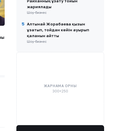
Райханның ұзату тойын
жариялады
Шоу-бизнес
5
Алтынай Жорабаева қызын
ұзатып, тойдан кейін ауырып
қалғанын айтты
ны
Шоу-бизнес
ЖАРНАМА ОРНЫ
300×250