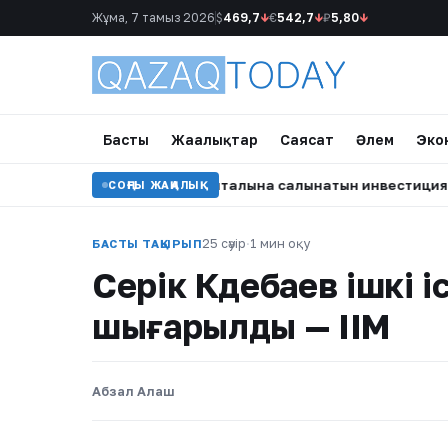
Жұма, 7 тамыз 2026
$
469,7
↓
€
542,7
↓
₽
5,80
↓
Басты
Жаңалықтар
Саясат
Әлем
Эко
ақстанның адами капиталына салынатын инвестиция
•
Мед
СОҢҒЫ ЖАҢАЛЫҚ
25 сәуір
·
1 мин оқу
БАСТЫ ТАҚЫРЫП
Серік Күдебаев ішкі 
шығарылды — ІІМ
Абзал Алаш