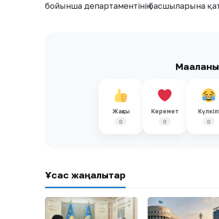
бойынша департаментінің басшыларына қат
Мақалан
Жақсы
Керемет
Күлкіл
0
0
0
Ұқсас жаңалықтар