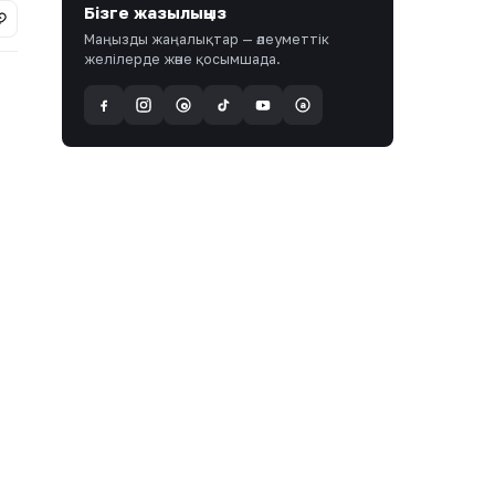
Бізге жазылыңыз
Маңызды жаңалықтар — әлеуметтік
желілерде және қосымшада.
a
@