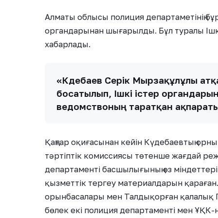
Алматы облысы полиция департаметінің бұ
органдарынан шығарылды. Бұл туралы Ішкі 
хабарлады.
«Күдебаев Серік Мырзақұлұлы ат
босатылып, Ішкі істер органдары
ведомствоның таратқан ақпарат
Қаңтар оқиғасынан кейін Күдебаевтың орн
тәртіптік комиссиясы төтенше жағдай ре
департаменті басшылығының өз міндеттері
қызметтік тергеу материалдарын қараған
орынбасалары мен Талдықорған қалалық П
бөлек екі полиция департаменті мен ҰҚК