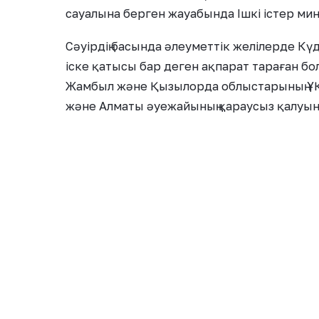
сауалына берген жауабында Ішкі істер мин
Сәуірдің басында әлеуметтік желілерде К
іске қатысы бар деген ақпарат тараған бо
Жамбыл және Қызылорда облыстарының ҰҚ
және Алматы әуежайының қараусыз қалуын
мәлімдемесі себеп болған. Ведомство бас
Осыған байланысты Tengrinews.kz редакция
министрлігіне жүгінді. Қазір қайда, ішкі 
қызметте деген сауалға ведомство генера
хабарлады.
«Ішкі істер министрлігі бұйрығы
қызметінен босатылып, ішкі істер
хабарламада.