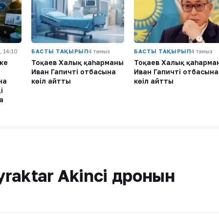
, 14:10
БАСТЫ ТАҚЫРЫП
4 тамыз
БАСТЫ ТАҚЫРЫП
4 тамыз
ке
Тоқаев Халық қаһарманы
Тоқаев Халық қаһарма
Иван Гапичтің отбасына
Иван Гапичтің отбасына
на
көңіл айтты
көңіл айтты
і
а
ayraktar Akinci дронын