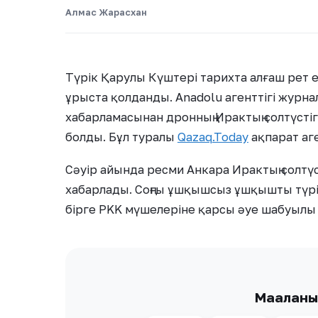
Алмас Жарасхан
Түрік Қарулы Күштері тарихта алғаш рет 
ұрыста қолданды. Anadolu агенттігі журнал
хабарламасынан дронның Ирактың солтүстіг
болды. Бұл туралы
Qazaq.Today
ақпарат аге
Сәуір айында ресми Анкара Ирактың солтү
хабарлады. Соңғы ұшқышсыз ұшқышты түр
бірге PKK мүшелеріне қарсы әуе шабуылы
Мақалан