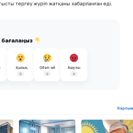
ысты тергеу жүріп жатқаны хабарланған еді.
ы бағалаңыз
і
Қызық
Обал-ай
Ашулы
0
0
0
Барлығ