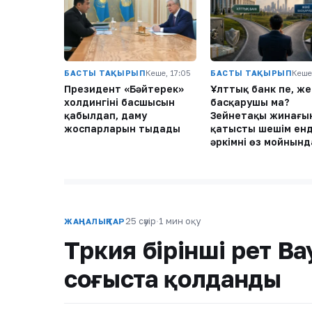
БАСТЫ ТАҚЫРЫП
Кеше, 17:05
БАСТЫ ТАҚЫРЫП
Кеше
Президент «Бәйтерек»
Ұлттық банк пе, же
холдингінің басшысын
басқарушы ма?
қабылдап, даму
Зейнетақы жинағы
жоспарларын тыңдады
қатысты шешім енд
әркімнің өз мойнынд
25 сәуір
·
1 мин оқу
ЖАҢАЛЫҚТАР
Түркия бірінші рет B
соғыста қолданды