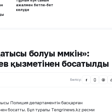
тұрғын күн сайын
ан
ажалмен бетпе-бет
келуде
ды
атысы болуы мүмкін»:
аев қызметінен босатылды
Бөлісу:
@
облысы Полиция департаментін басқарған
ен босатты. Бұл туралы Tengrinews.kz ресми