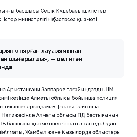
рынғы басшысы Серік Күдебаев ішкі істер
істер министрлігінің баспасөз қызметі
қарып отырған лауазымынан
нан шығарылды», — делінген
ында.
ына Арыстанғани Заппаров тағайындалды. ІІМ
жимі кезінде Алматы облысы бойынша полиция
н тиісінше орындамау фактісі бойынша
. Нәтижесінде Алматы облысы ПД бастығының
Б басшысы қызметінен босатылған еді. Одан
-нің Алматы, Жамбыл және Қызылорда облыстары