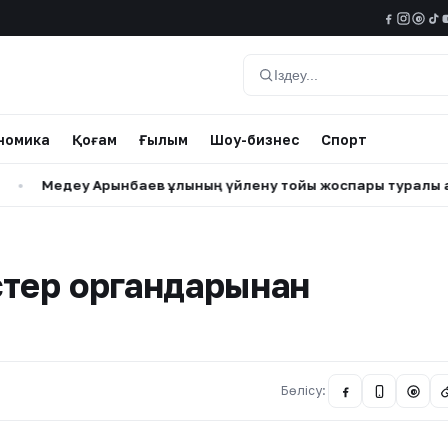
@
Іздеу
номика
Қоғам
Ғылым
Шоу-бизнес
Спорт
еу Арынбаев ұлының үйлену тойы жоспары туралы айтты
•
істер органдарынан
Бөлісу:
@