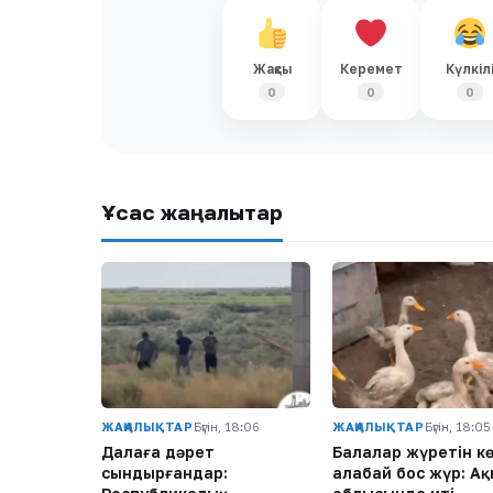
Жақсы
Керемет
Күлкіл
0
0
0
Ұқсас жаңалықтар
ЖАҢАЛЫҚТАР
Бүгін, 18:06
ЖАҢАЛЫҚТАР
Бүгін, 18:05
Далаға дәрет
Балалар жүретін к
сындырғандар:
алабай бос жүр: А