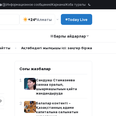
Информационное сообщение
Жарнама
Жоба туралы
a
+24°
Алматы
Today Live
Барлық айдарлар
Ақтөбедегі жылқышы ісі: заңгер біржақты ақпаратқа сенбе
Соңғы жазбалар
1
Сандуғаш Стамғазиева
сахнаға оралып,
шығармашылығын қайта
жандандыруда
2
Балалар контенті –
Қазақстанның адами
капиталына салынатын