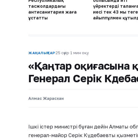
Республикалық
облысында иті
тасжолдардағы
үйректерді таланғ
антисанитария жаға
иесі тек 43 мың теңге
ұстатты
айыппұлмен құтыл
25 сәуір
·
1 мин оқу
ЖАҢАЛЫҚТАР
«Қаңтар оқиғасына қ
Генерал Серік Күдеб
Алмас Жарасхан
Ішкі істер министрі бұған дейін Алматы 
генерал-майор Серік Күдебаевты қызметін