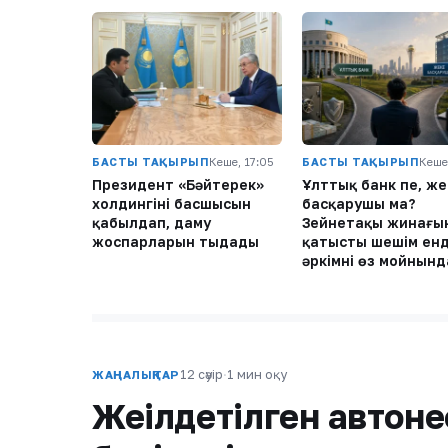
БАСТЫ ТАҚЫРЫП
Кеше, 17:05
БАСТЫ ТАҚЫРЫП
Кеше
Президент «Бәйтерек»
Ұлттық банк пе, же
холдингінің басшысын
басқарушы ма?
қабылдап, даму
Зейнетақы жинағы
жоспарларын тыңдады
қатысты шешім енд
әркімнің өз мойнынд
12 сәуір
·
1 мин оқу
ЖАҢАЛЫҚТАР
Жеңілдетілген автоне