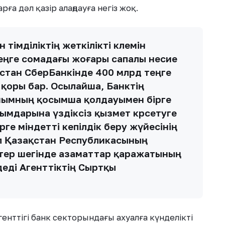
рға дәл қазір алаңдауға негіз жоқ.
өтімділіктің жеткілікті көлемін
еңге сомадағы жоғары сапалы несие
қстан СберБанкінде 400 млрд теңге
 қоры бар. Осылайша, Банктің
йымның қосымша қолдауымен бірге
ымдарына үздіксіз қызмет көрсетуге
рге міндетті кепілдік беру жүйесінің
л Қазақстан Республикасының
тер шегінде азаматтар қаражатының
деді Агенттіктің Сыртқы
нттігі банк секторындағы ахуалға күнделікті