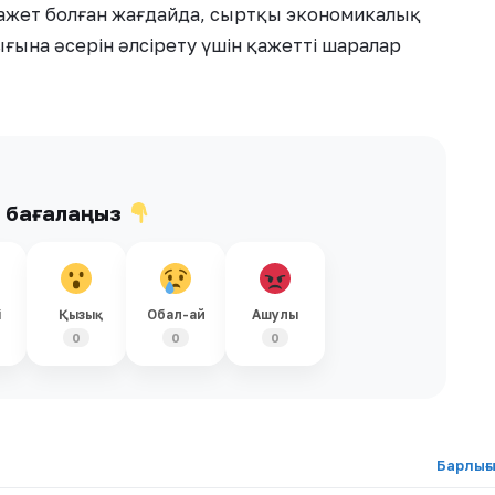
Қажет болған жағдайда, сыртқы экономикалық
ғына әсерін әлсірету үшін қажетті шаралар
ы бағалаңыз
і
Қызық
Обал-ай
Ашулы
0
0
0
Барлығ