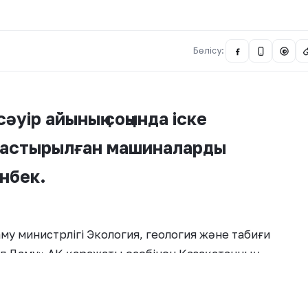
Бөлісу:
@
әуір айының соңында іске
растырылған машиналарды
інбек.
 министрлігі Экология, геология және табиғи
ыл Даму» АҚ қаражаты есебінен Қазақстанның
у және автобус паркін жаңарту бойынша
айтындағы мәлімдеме де қаржыландырудың