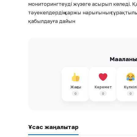
мониторингтеуді жүзеге асырып келеді. 
тәуекелдердің қаржы нарығының тұрақтылы
қабылдауға дайын
Мақалан
Жақсы
Керемет
Күлкіл
0
0
0
Ұқсас жаңалықтар