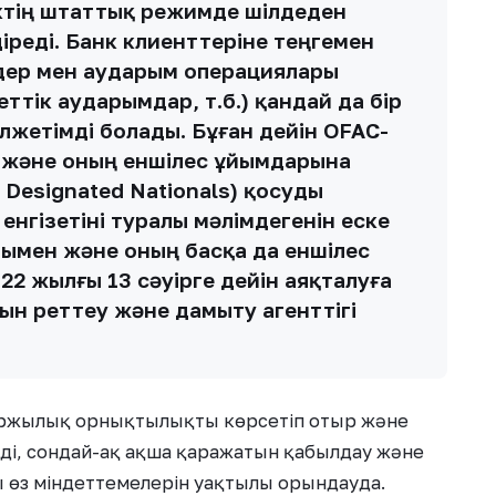
анктің штаттық режимде шілдеден
діреді. Банк клиенттеріне теңгемен
мдер мен аударым операциялары
ттік аударымдар, т.б.) қандай да бір
жетімді болады. Бұған дейін OFAC-
 және оның еншілес ұйымдарына
 Designated Nationals) қосуды
енгізетіні туралы мәлімдегенін еске
ымымен және оның басқа да еншілес
2 жылғы 13 сәуірге дейін аяқталуға
ғын реттеу және дамыту агенттігі
қаржылық орнықтылықты көрсетіп отыр және
ді, сондай-ақ ақша қаражатын қабылдау және
ы өз міндеттемелерін уақтылы орындауда.