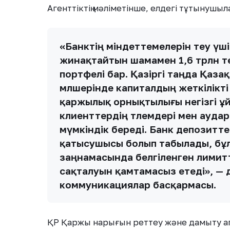
Агенттіктің мәліметінше, елдегі тұтынушыла
«Банктің міндеттемелерін өтеу үшін 
жинақтайтын шамамен 1,6 трлн т
портфелі бар. Қазіргі таңда Қаза
мөлшерінде капиталдың жеткілікті
қаржылық орнықтылығы негізгі ұ
клиенттердің төлемдері мен аудар
мүмкіндік береді. Банк депозитте
қатысушысы болып табылады, бұ
заңнамасында белгіленген лимит
сақталуын қамтамасыз етеді», — 
коммуникациялар басқармасы.
ҚР Қаржы нарығын реттеу және дамыту аге