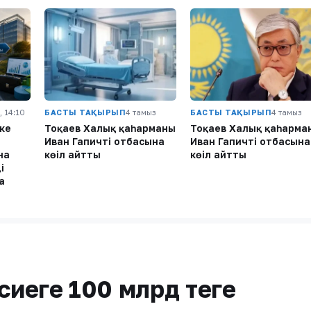
, 14:10
БАСТЫ ТАҚЫРЫП
4 тамыз
БАСТЫ ТАҚЫРЫП
4 тамыз
ке
Тоқаев Халық қаһарманы
Тоқаев Халық қаһарма
Иван Гапичтің отбасына
Иван Гапичтің отбасына
на
көңіл айтты
көңіл айтты
і
а
сиеге 100 млрд теңге