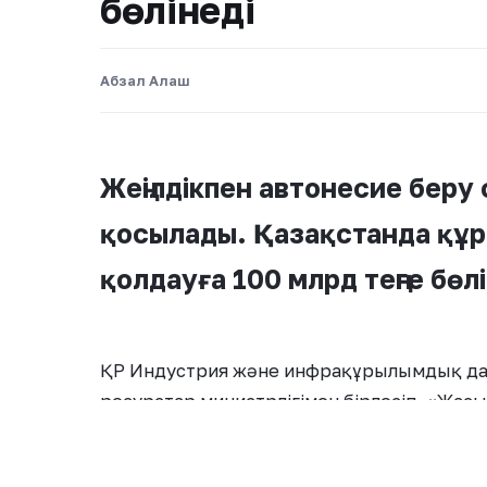
бөлінеді
Абзал Алаш
Жеңілдікпен автонесие беру с
қосылады. Қазақстанда құ
қолдауға 100 млрд теңге бөл
ҚР Индустрия және инфрақұрылымдық даму
ресурстар министрлігімен бірлесіп, «Жас
азаматтарына жеңілдетілген автонесие бер
бағдарлама әзірлеуде. Министрлік
gov.kz
с