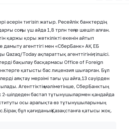
і әсерін тигізіп жатыр. Ресейлік банктердің
ғы соңғы үш айда 1,8 трлн теңге шешіп алған.
н қаржы қоры жеткілікті екенін айтып
 дамыту агенттігі мен «СберБанк» АҚ ЕБ
 Qazaq/Today ақпараттық агенттігінің тілшісі.
ерді бақылау басқармасы Office of Foreign
анктерге қатысты бас лицензия шығарған. Бұл
ерді аяқтау мерзімі тағы үш айға,13 сәуірден
тылады. Агенттіктің мәліметінше, СберБанктың
нк 2-шілдеден бастап тұтынушылармен қандайда
нституты осы аралықта өз тұтынушыларының
.Бірақ бұл қағиданың Қазақстанға қатысы жоқ.