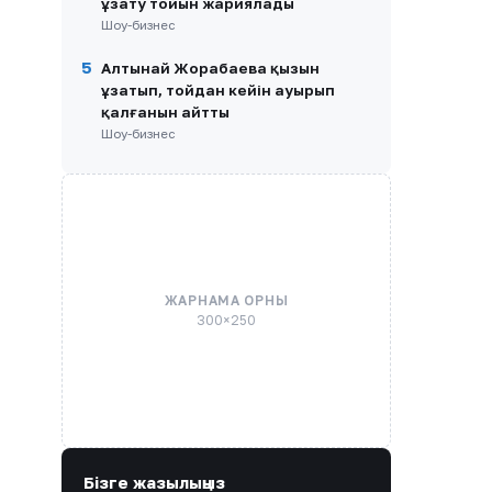
ұзату тойын жариялады
Шоу-бизнес
5
Алтынай Жорабаева қызын
ұзатып, тойдан кейін ауырып
қалғанын айтты
Шоу-бизнес
ЖАРНАМА ОРНЫ
300×250
Бізге жазылыңыз