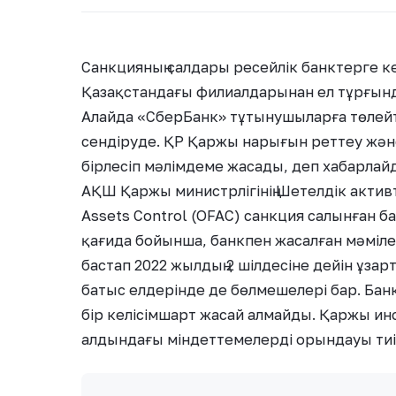
Санкцияның салдары ресейлік банктерге кер
Қазақстандағы филиалдарынан ел тұрғындар
Алайда «СберБанк» тұтынушыларға төлейті
сендіруде. ҚР Қаржы нарығын реттеу және
бірлесіп мәлімдеме жасады, деп хабарлайды
АҚШ Қаржы министрлігінің Шетелдік активт
Assets Control (OFAC) санкция салынған б
қағида бойынша, банкпен жасалған мәмілел
бастап 2022 жылдың 2 шілдесіне дейін ұзар
батыс елдерінде де бөлмешелері бар. Ба
бір келісімшарт жасай алмайды. Қаржы и
алдындағы міндеттемелерді орындауы тиіс