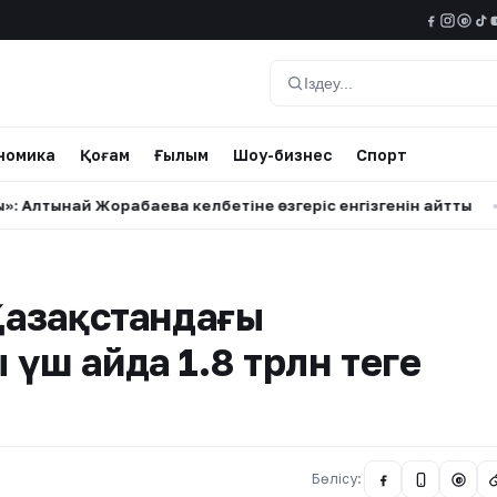
@
Іздеу
номика
Қоғам
Ғылым
Шоу-бизнес
Спорт
ынай Жорабаева келбетіне өзгеріс енгізгенін айтты
•
Қаза
 Қазақстандағы
үш айда 1.8 трлн теңге
Бөлісу:
@