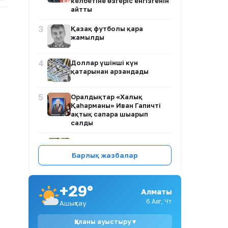
келбетіне өзгеріс енгізгенін
айтты
3
Қазақ футболы қара
жамылды
4
Доллар үшінші күн
қатарынан арзандады
5
Оралдықтар «Халық
Қаһарманы» Иван Гапичті
ақтық сапарға шығарып
салды
6
«Отан ошақтан басталады»:
Алмат Сақатов қыз тәрбиесі
Барлық жазбалар
туралы айтты
7
Каспий құбыр консорциумы
+29°
арқылы мұнай жөнелту жиі
Алматы
тоқтап жатыр
6 Авг, Чт
Ашықтау
8
Астанада тәртіп бұзған
Қаланы ауыстыру ▾
блогерлерге айыппұл