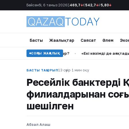
Бейсенбі, 6 тамыз 2026
$
469,7
↓
€
542,7
↓
₽
5,80
↓
Басты
Жаңалықтар
Саясат
Әлем
Эко
й жүзеге асырылып жатыр?
•
«Екі көзімді де аяқтады»: Алт
СОҢҒЫ ЖАҢАЛЫҚ
13 сәуір
·
1 мин оқу
БАСТЫ ТАҚЫРЫП
Ресейлік банктердің
филиалдарынан соңғы 
шешілген
Абзал Алаш