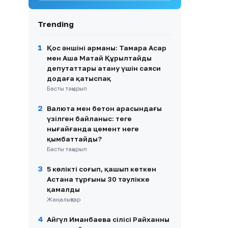
салынды
Trending
9
Дастан Сәтпаев «Челси» –
«Ювентус» матчынан кейін
қандай баға алды?
1
Қос әншінің арманы: Тамара Асар
мен Аша Матай Құрылтайдың
10
Қорғас – Алматы бағытында
депутаттары атану үшін саяси
көлік қозғалысына шектеу
енгізіледі
додаға қатыспақ
Басты тақырып
2
Валюта мен бетон арасындағы
үзілген байланыс: теңге
нығайғанда цемент неге
қымбаттайды?
Басты тақырып
3
5 көлікті соғып, қашып кеткен
Астана тұрғыны 30 тәулікке
қамалды
Жаңалықтар
4
Айгүл Иманбаева сіңлісі Райханның