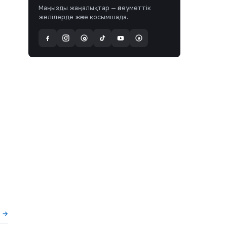
Маңызды жаңалықтар — әлеуметтік
желілерде және қосымшада.
a
@
ы →