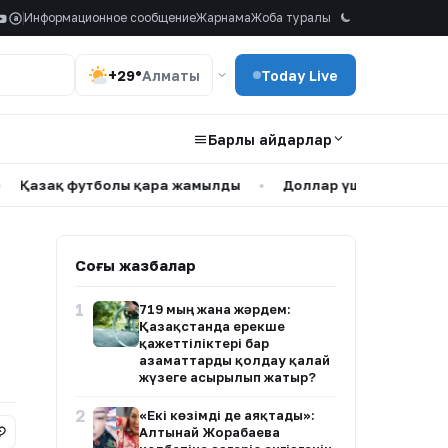
Информационное сообщение
Жарнама
Жоба туралы
a
+29°
Алматы
Today Live
Барлық айдарлар
қ футболы қара жамылды
•
Доллар үшінші күн қатарына
Соңғы жазбалар
1
719 мың жанға жәрдем:
Қазақстанда ерекше
қажеттіліктері бар
азаматтарды қолдау қалай
жүзеге асырылып жатыр?
2
«Екі көзімді де аяқтады»:
Алтынай Жорабаева