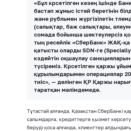
«Бұл көрсетілген кезең ішінде Б
бастап жұмыс істей беретінін біл
және рубльмен жүргізілетін төле
(салықтар, баж салықтары, әлеуме
сомада бойынша шектеулерсіз қол
тың ресейлік «СберБанк» ЖАҚ-қа
қатысты оларды SDN-ге (Specially
көздейтін оқшаулау санкцияларын 
түсіреміз. Көрсетілген қаржы ұй
құрылымдарымен операциялар 202
тиіс», — делінген ҚР Қаржы нары
таратқан мәлімдемеде.
Тұтастай алғанда, Қазақстан СберБанкі 
салымдарға, кредиттерге қызмет көрсету
беруді қоса алғанда, клиенттер алдындағ