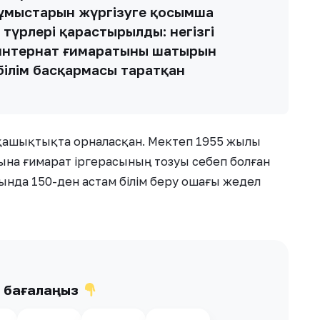
жұмыстарын жүргізуге қосымша
түрлері қарастырылды: негізгі
 интернат ғимаратының шатырын
білім басқармасы таратқан
қашықтықта орналасқан. Мектеп 1955 жылы
уына ғимарат іргерасының тозуы себеп болған
сында 150-ден астам білім беру ошағы жедел
ы бағалаңыз