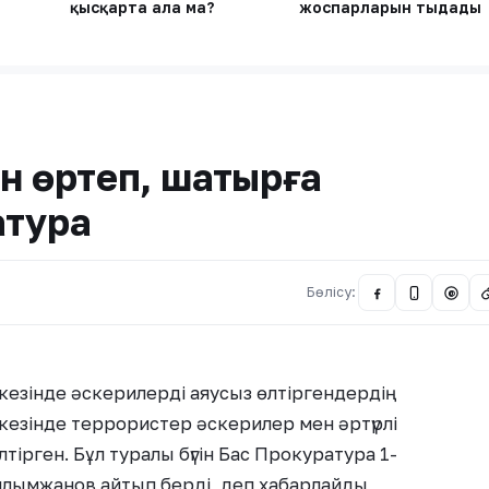
қысқарта ала ма?
жоспарларын тыңдады
н өртеп, шатырға
атура
Бөлісу:
@
кезінде әскерилерді аяусыз өлтіргендердің
кезінде террористер әскерилер мен әртүрлі
ірген. Бұл туралы бүгін Бас Прокуратура 1-
лымжанов айтып берді, деп хабарлайды