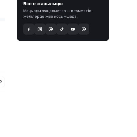
Бізге жазылыңыз
Маңызды жаңалықтар — әлеуметтік
желілерде және қосымшада.
a
@