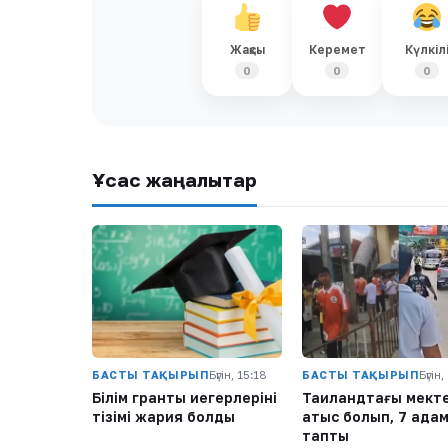
Жақсы
Керемет
Күлкіл
0
0
0
Ұқсас жаңалықтар
БАСТЫ ТАҚЫРЫП
Бүгін, 15:18
БАСТЫ ТАҚЫРЫП
Бүгін,
Білім гранты иегерлерінің
Таиландтағы мект
тізімі жария болды
атыс болып, 7 адам
тапты