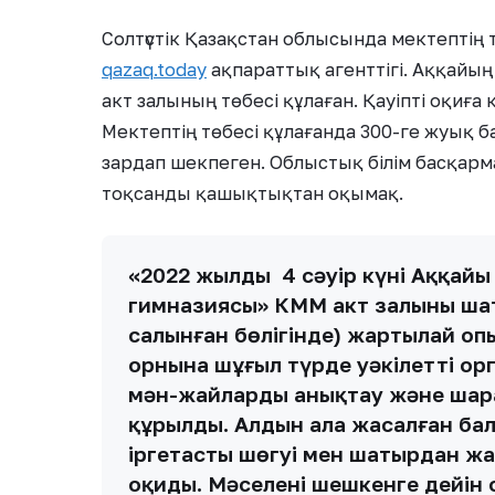
Солтүстік Қазақстан облысында мектептің
qazaq.today
ақпараттық агенттігі. Аққайы
акт залының төбесі құлаған. Қауіпті оқиға
Мектептің төбесі құлағанда 300-ге жуық б
зардап шекпеген. Облыстық білім басқар
тоқсанды қашықтықтан оқымақ.
«2022 жылдың 4 сәуір күні Аққайы
гимназиясы» КММ акт залының шат
салынған бөлігінде) жартылай оп
орнына шұғыл түрде уәкілетті ор
мән-жайларды анықтау және шар
құрылды. Алдын ала жасалған ба
іргетастың шөгуі мен шатырдан ж
оқиды. Мәселені шешкенге дейін