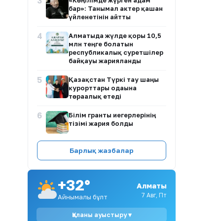
3
«Көңілімде жүрген адам
бар»: Танымал актер қашан
үйленетінін айтты
4
Алматыда жүлде қоры 10,5
млн теңге болатын
республикалық суретшілер
байқауы жарияланды
5
Қазақстан Түркі тау шаңғы
курорттары одағына
төрағалық етеді
6
Білім гранты иегерлерінің
тізімі жария болды
7
BI Group-тың «төбесінен су
Барлық жазбалар
сорғалаған» сапасы: Әкімдік
кімді жақтайды?
+32°
8
Жоқ жылуға ақша өндіру:
Алматы
Ақтау тұрғыны заңсыз төлем
7 Авг, Пт
Айнымалы бұлт
талап еткендерге
наразылық білдірді
Қаланы ауыстыру ▾