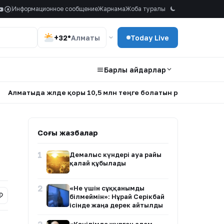
Информационное сообщение
Жарнама
Жоба туралы
a
+32°
Алматы
Today Live
Барлық айдарлар
атыда жүлде қоры 10,5 млн теңге болатын республикалық с
Соңғы жазбалар
1
Демалыс күндері ауа райы
қалай құбылады
2
«Не үшін сұққанымды
білмеймін»: Нұрай Серікбай
ісінде жаңа дерек айтылды