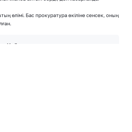
ың өлімі. Бас прокуратура өкіліне сенсек, оның
лған.
ик Қайыровты аса жауыздықпен
маратын күзетіп тұрған еді. Оның мәйіті
Қызметкерлер іздерін жасыру үшін
і ол.
н бас тартқан алматылықты өртеп жіберген