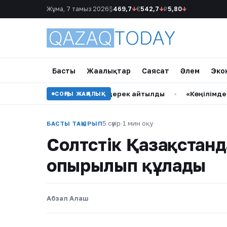
Жұма, 7 тамыз 2026
$
469,7
↓
€
542,7
↓
₽
5,80
↓
Басты
Жаңалықтар
Саясат
Әлем
Эко
ай Серікбай ісінде жаңа дерек айтылды
•
«Көңілімде жүрге
СОҢҒЫ ЖАҢАЛЫҚ
5 сәуір
·
1 мин оқу
БАСТЫ ТАҚЫРЫП
Солтүстік Қазақстанд
опырылып құлады
Абзал Алаш