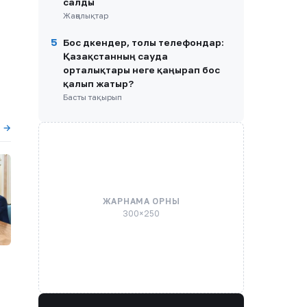
салды
Жаңалықтар
5
Бос дүкендер, толы телефондар:
Қазақстанның сауда
орталықтары неге қаңырап бос
қалып жатыр?
Басты тақырып
ы →
ЖАРНАМА ОРНЫ
300×250