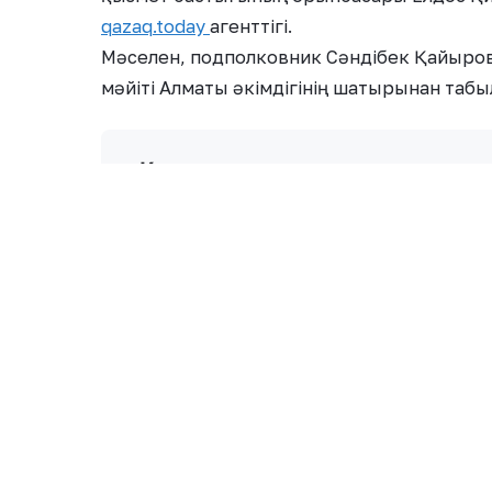
qazaq.today
агенттігі.
Мәселен, подполковник Сәндібек Қайыровт
мәйіті Алматы әкімдігінің шатырынан табы
«Қолында қаруы жоқ подполковн
өлтірген. Ол Алматы әкімдінінің ғи
ғимараттың шатырынан табылды. 
оның денесін өртеп жіберген»,-дед
Қаңтар оқиғасы кезінде шеруге қосылуда