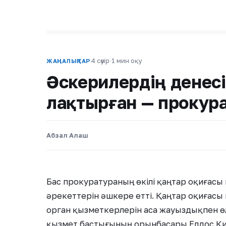
4 сәуір
·
1 мин оқу
ЖАҢАЛЫҚТАР
Әскерилердің денесі
лақтырған — прокур
Абзал Алаш
Бас прокуратураның өкілі қаңтар оқиғасы 
әрекеттерін әшкере етті. Қаңтар оқиғасы 
орган қызметкерлерін аса жауыздықпен өлт
қызмет бастығының орынбасары Елдос Қи