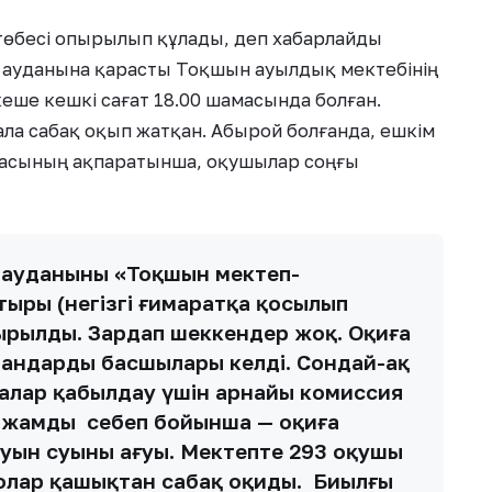
 төбесі опырылып құлады, деп хабарлайды
ң ауданына қарасты Тоқшын ауылдық мектебінің
 кеше кешкі сағат 18.00 шамасында болған.
ала сабақ оқып жатқан. Абырой болғанда, ешкім
масының ақпаратынша, оқушылар соңғы
ң ауданының «Тоқшын мектеп-
ыры (негізгі ғимаратқа қосылып
ырылды. Зардап шеккендер жоқ. Оқиға
гандардың басшылары келді. Сондай-ақ
алар қабылдау үшін арнайы комиссия
лжамды себеп бойынша — оқиға
ауын суының ағуы. Мектепте 293 оқушы
 олар қашықтан сабақ оқиды. Биылғы