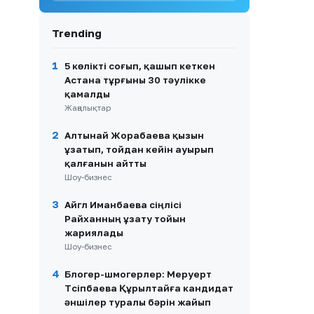
9
«Таиландтан кешірім
сұраймын»: Пхукетте
Trending
ұсталған қазақстандық
мәлімдеме жасады
1
5 көлікті соғып, қашып кеткен
10
Қазақстан құрамасын 62
Астана тұрғыны 30 тәулікке
жастағы Джон ван ‘т Скип
қамалды
бастады
Жаңалықтар
2
Алтынай Жорабаева қызын
ұзатып, тойдан кейін ауырып
қалғанын айтты
Шоу-бизнес
3
Айгүл Иманбаева сіңлісі
Райханның ұзату тойын
жариялады
Шоу-бизнес
4
Блогер-шмогерлер: Меруерт
Түсіпбаева Құрылтайға кандидат
әншілер туралы бәрін жайып