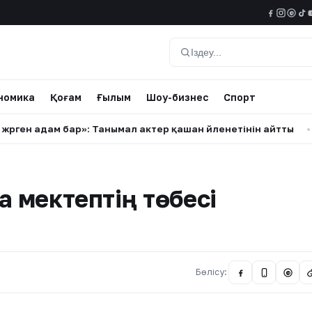
@
Іздеу
номика
Қоғам
Ғылым
Шоу-бизнес
Спорт
н адам бар»: Танымал актер қашан үйленетінін айтты
•
Алм
а мектептің төбесі
Бөлісу:
@