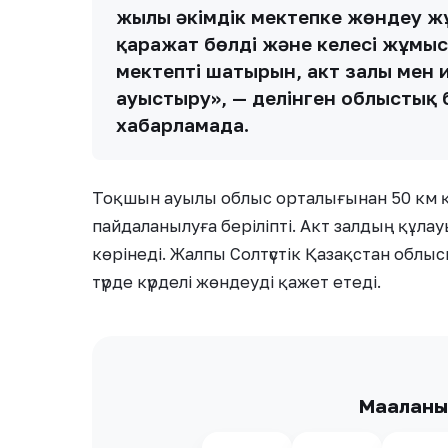
жылы әкімдік мектепке жөндеу 
қаражат бөлді және келесі жұмыс 
мектептің шатырын, акт залы мен
ауыстыру», — делінген облыстық 
хабарламада.
Тоқшын ауылы облыс орталығынан 50 км 
пайдаланылуға беріліпті. Акт залдың құла
көрінеді. Жалпы Солтүстік Қазақстан облы
түрде күрделі жөндеуді қажет етеді.
Мақалан