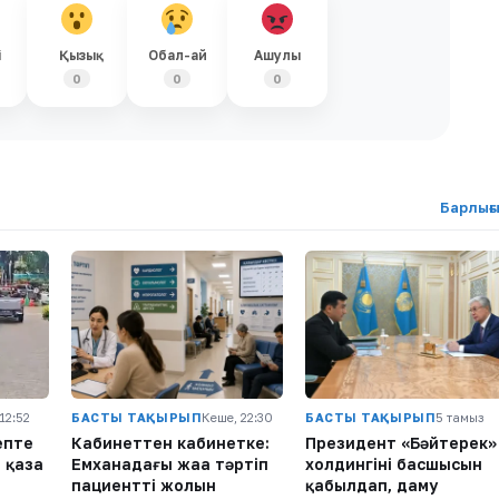
і
Қызық
Обал-ай
Ашулы
0
0
0
Барлығ
 12:52
БАСТЫ ТАҚЫРЫП
Кеше, 22:30
БАСТЫ ТАҚЫРЫП
5 тамыз
епте
Кабинеттен кабинетке:
Президент «Бәйтерек»
 қаза
Емханадағы жаңа тәртіп
холдингінің басшысын
пациенттің жолын
қабылдап, даму