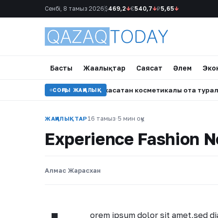
Сенбі, 8 тамыз 2026
$
469,2
↓
€
540,7
↓
₽
5,65
↓
Басты
Жаңалықтар
Саясат
Әлем
Эко
й Жорабаева көзіне жасатқан косметикалық ота туралы айтт
СОҢҒЫ ЖАҢАЛЫҚ
16 тамыз
·
5 мин оқу
ЖАҢАЛЫҚТАР
Experience Fashion 
Алмас Жарасхан
orem ipsum dolor sit amet,sed d