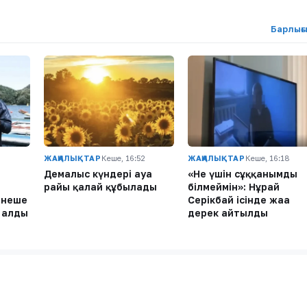
Барлығ
ЖАҢАЛЫҚТАР
Кеше, 16:52
ЖАҢАЛЫҚТАР
Кеше, 16:18
Демалыс күндері ауа
«Не үшін сұққанымды
райы қалай құбылады
білмеймін»: Нұрай
рнеше
Серікбай ісінде жаңа
п алды
дерек айтылды