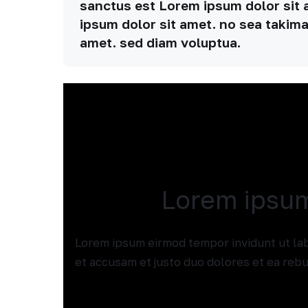
sanctus est Lorem ipsum dolor sit 
ipsum dolor sit amet. no sea takim
amet. sed diam voluptua.
Lorem ipsum
Lorem ipsum eirmod tempor invidunt ut lab
et accusam et justo duo dolores et ea reb