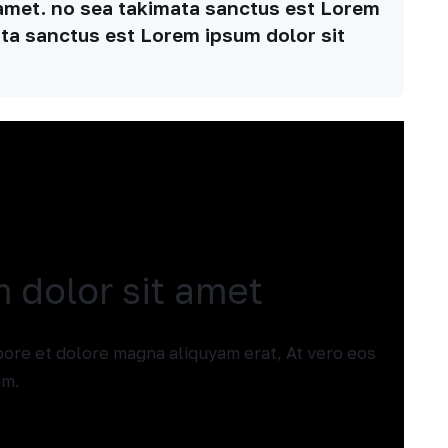
amet. no sea takimata sanctus est Lorem
ata sanctus est Lorem ipsum dolor sit
 dolor sit amet
ore et dolore magna aliquyam erat, At vero eos
um.