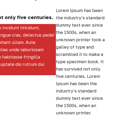
Lorem Ipsum has been
ot only five centuries.
the industry’s standard
dummy text ever since
s incidunt tincidunt,
the 1500s, when an
ongue cras, delectus pede!
unknown printer took a
itant ullam. Aute
galley of type and
alias unde laboriosam
scrambled it to make a
 habitasse fringilla
type specimen book. It
oluptate dis rutrum dui
has survived not only
five centuries, Lorem
Ipsum has been the
industry’s standard
dummy text ever since
the 1500s, when an
unknown printer.