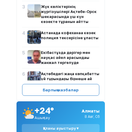
3
Жүк көліктерінің
жүргізушілері Ақтөбе-Орск
шекарасында үш күн
кезекте тұрғанын айтты
4
Астанада кофеханаға кезек
полиция тексерісіне ұласты
5
Екібастұзда дәрігер мен
науқас әйел арасындағы
жанжал тергелуде
6
Ақтөбедегі жаңа көпқабатты
үй тұрғындары бірнеше ай
бойы газсыз отыр
Барлық жазбалар
7
Рахат Сәрсеновтің ісі:
неліктен сот жеңіл жаза
тағайындады?
+24°
Алматы
8
БАӘ ОПЕК-тен шығып, мұнай
8 Авг, Сб
Ашықтау
өндіруді арттыру
стратегиясын жеделдетті
Қаланы ауыстыру ▾