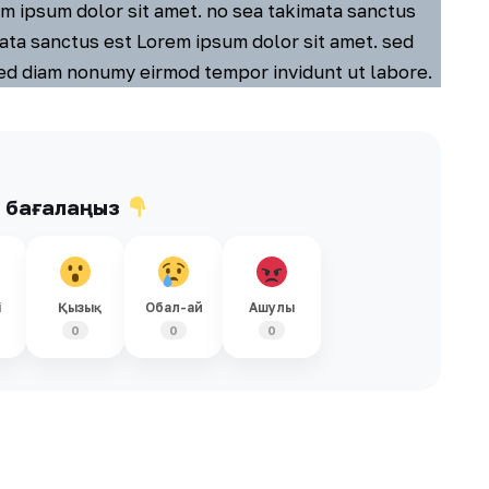
m ipsum dolor sit amet. no sea takimata sanctus
ata sanctus est Lorem ipsum dolor sit amet. sed
ed diam nonumy eirmod tempor invidunt ut labore.
ы бағалаңыз
і
Қызық
Обал-ай
Ашулы
0
0
0