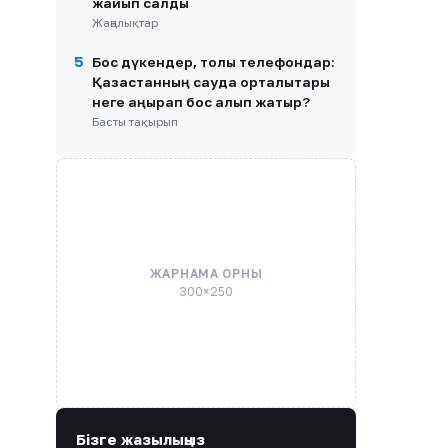
жайып салды
Жаңалықтар
5
Бос дүкендер, толы телефондар:
Қазақстанның сауда орталықтары
неге қаңырап бос қалып жатыр?
Басты тақырып
ЖАРНАМА ОРНЫ
300×250
Бізге жазылыңыз