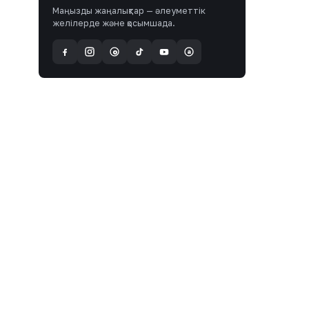
Маңызды жаңалықтар — әлеуметтік
желілерде және қосымшада.
a
@