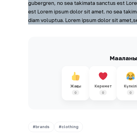
gubergren, no sea takimata sanctus est Lore
est Lorem ipsum dolor sit amet. no sea takim
diam voluptua. Lorem ipsum dolor sit amet,s
Мақалан
Жақсы
Керемет
Күлкіл
0
0
0
#brands
#clothing