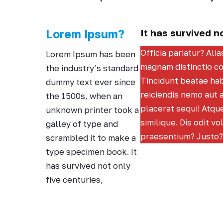
Lorem Ipsum?
It has survived n
Officia pariatur? Alia
Lorem Ipsum has been
magnam distinctio c
the industry’s standard
Tincidunt beatae hab
dummy text ever since
reiciendis nemo aut 
the 1500s, when an
placerat sequi! Atque
unknown printer took a
similique. Dis odit v
galley of type and
praesentium? Justo?
scrambled it to make a
type specimen book. It
has survived not only
five centuries,