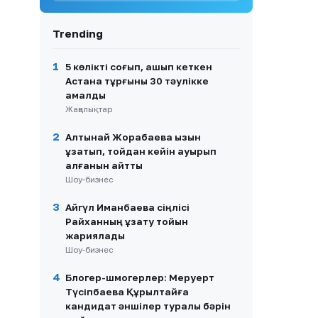
9
Нұрлан имам: «Харам ба?» —
музыка мен діннің
Trending
арақатынасы туралы пікір
10
Армения премьер-министрі
1
5 көлікті соғып, қашып кеткен
ЕАЭО-ны сынға алды
Астана тұрғыны 30 тәулікке
қамалды
Жаңалықтар
2
Алтынай Жорабаева қызын
ұзатып, тойдан кейін ауырып
қалғанын айтты
Шоу-бизнес
3
Айгүл Иманбаева сіңлісі
Райханның ұзату тойын
жариялады
Шоу-бизнес
4
Блогер-шмогерлер: Меруерт
Түсіпбаева Құрылтайға
кандидат әншілер туралы бәрін