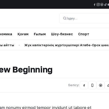
@
Іздеу
номика
Қоғам
Ғылым
Шоу-бизнес
Спорт
ы
•
Жүк көліктерінің жүргізушілері Ақтөбе-Орск шекарасын
New Beginning
Бөлісу:
@
iam nonumy eirmod tempor invidunt ut labore et