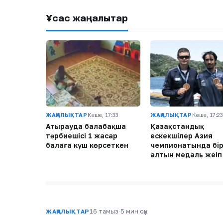
Ұқсас жаңалықтар
ЖАҢАЛЫҚТАР
Кеше, 17:33
ЖАҢАЛЫҚТАР
Кеше, 17:23
Атырауда балабақша
Қазақстандық
тәрбиешісі 1 жасар
ескекшілер Азия
балаға күш көрсеткен
чемпионатында бі
алтын медаль жеңі
16 тамыз
·
5 мин оқу
ЖАҢАЛЫҚТАР