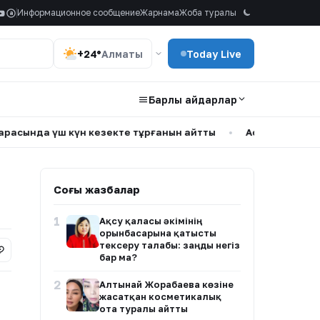
Информационное сообщение
Жарнама
Жоба туралы
a
+24°
Алматы
Today Live
Барлық айдарлар
да үш күн кезекте тұрғанын айтты
•
Астанада кофеханаға 
Соңғы жазбалар
1
Ақсу қаласы әкімінің
орынбасарына қатысты
тексеру талабы: заңды негіз
бар ма?
2
Алтынай Жорабаева көзіне
жасатқан косметикалық
ота туралы айтты