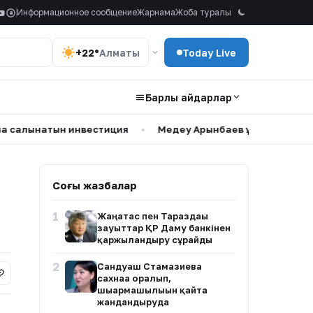
Информационное сообщение
Жарнама
Жоба туралы
a
+22°
Алматы
Today Live
Барлық айдарлар
атын инвестиция
•
Медеу Арынбаев ұлының үйлену тойы ж
Соңғы жазбалар
1
Жаңатас пен Тараздағы
зауыттар ҚР Даму банкінен
қаржыландыру сұрайды
2
Сандуғаш Стамғазиева
сахнаға оралып,
шығармашылығын қайта
жандандыруда