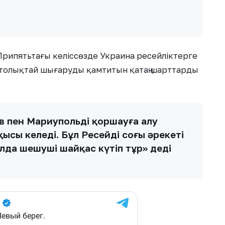
рипятьтағы келіссөзде Украина ресейліктерге
 толықтай шығаруды қамтитын қатаң шарттарды
в пен Мариупольді қоршауға алу
ы келеді. Бұл Ресейдің соңғы әрекеті
Алда шешуші шайқас күтіп тұр» деді