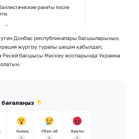
 Путин Донбас республикалары басшыларының
ерация жүргізу туралы шешім қабылдап,
да Ресей басшысы Мәскеу жоспарында Украина
болатын.
ы бағалаңыз
і
Қызық
Обал-ай
Ашулы
0
0
0