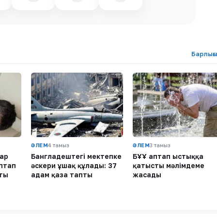
Барлығ
ӘЛЕМ
4 тамыз
ӘЛЕМ
3 тамыз
ар
Бангладештегі мектепке
БҰҰ аптап ыстыққа
аптап
әскери ұшақ құлады: 37
қатысты мәлімдеме
ты
адам қаза тапты
жасады