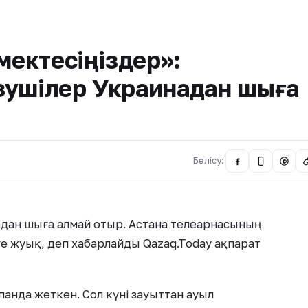
мектесіңіздер»:
зушілер Украинадан шыға
Бөлісу:
@
адан шыға алмай отыр. Астана телеарнасының
е жуық, деп хабарлайды Qazaq.Today ақпарат
анда жеткен. Сол күні зауыттан ауыл