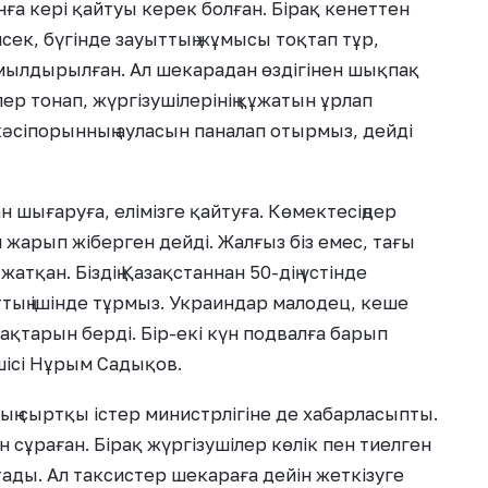
а кері қайтуы керек болған. Бірақ кенеттен
енсек, бүгінде зауыттың жұмысы тоқтап тұр,
мылдырылған. Ал шекарадан өздігінен шықпақ
улер тонап, жүргізушілерінің құжатын ұрлап
кәсіпорынның ауласын паналап отырмыз, дейді
 шығаруға, елімізге қайтуға. Көмектесіңдер
ін жарып жіберген дейді. Жалғыз біз емес, тағы
тқан. Біздің Қазақстаннан 50-дің үстінде
тың ішінде тұрмыз. Украиндар малодец, кеше
ақтарын берді. Бір-екі күн подвалға барып
ушісі Нұрым Садықов.
ың сыртқы істер министрлігіне де хабарласыпты.
 сұраған. Бірақ жүргізушілер көлік пен тиелген
ады. Ал таксистер шекараға дейін жеткізуге