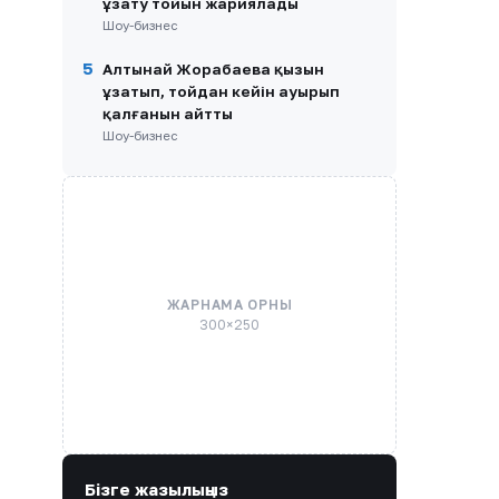
ұзату тойын жариялады
Шоу-бизнес
5
Алтынай Жорабаева қызын
ұзатып, тойдан кейін ауырып
қалғанын айтты
Шоу-бизнес
ЖАРНАМА ОРНЫ
300×250
Бізге жазылыңыз