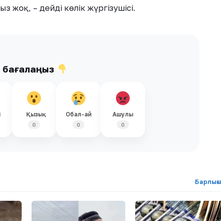
 жоқ, – дейді көлік жүргізушісі.
ы бағалаңыз
і
Қызық
Обал-ай
Ашулы
0
0
0
Барлығ