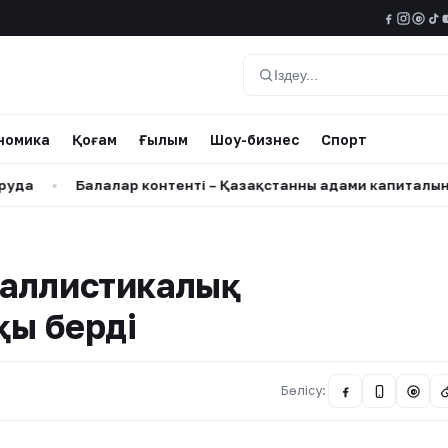
@
Іздеу
номика
Қоғам
Ғылым
Шоу-бизнес
Спорт
Балалар контенті – Қазақстанның адами капиталына салын
 баллистикалық
ы берді
Бөлісу:
@