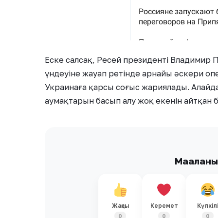
Еске салсақ, Ресей президенті Владимир
үндеуіне жауап ретінде арнайы әскери оп
Украинаға қарсы соғыс жариялады. Алай
аумақтарын басып алу жоқ екенін айтқан 
Мақалан
Жақсы
Керемет
Күлкіл
0
0
0