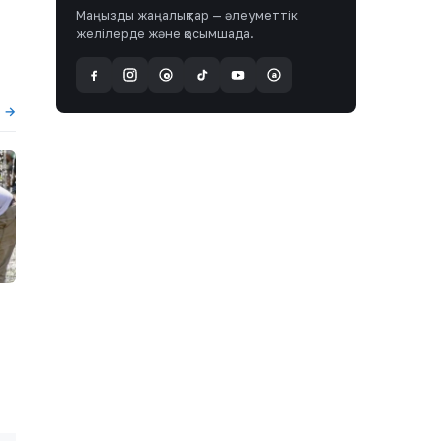
Маңызды жаңалықтар — әлеуметтік
желілерде және қосымшада.
a
@
ы →