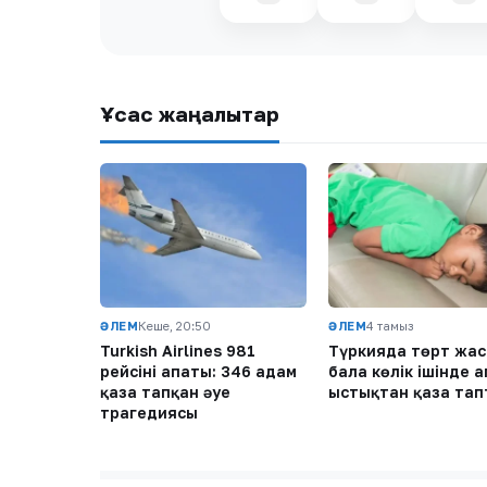
Ұқсас жаңалықтар
ӘЛЕМ
Кеше, 20:50
ӘЛЕМ
4 тамыз
Turkish Airlines 981
Түркияда төрт жас
рейсінің апаты: 346 адам
бала көлік ішінде 
қаза тапқан әуе
ыстықтан қаза тап
трагедиясы