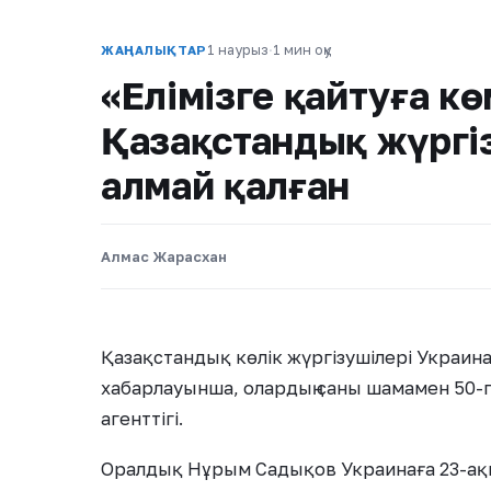
1 наурыз
·
1 мин оқу
ЖАҢАЛЫҚТАР
«Елімізге қайтуға кө
Қазақстандық жүргі
алмай қалған
Алмас Жарасхан
Қазақстандық көлік жүргізушілері Украин
хабарлауынша, олардың саны шамамен 50-г
агенттігі.
Оралдық Нұрым Садықов Украинаға 23-ақп