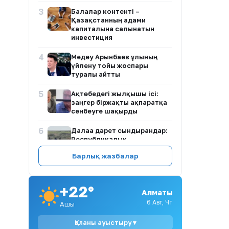
3
Балалар контенті –
Қазақстанның адами
капиталына салынатын
инвестиция
4
Медеу Арынбаев ұлының
үйлену тойы жоспары
туралы айтты
5
Ақтөбедегі жылқышы ісі:
заңгер біржақты ақпаратқа
сенбеуге шақырды
6
Далаға дәрет сындырғандар:
Республикалық
тасжолдардағы
Барлық жазбалар
антисанитария жаға ұстатты
7
Балалар жүретін көшеде
алабай бос жүр: Ақмола
+22°
Алматы
облысында иті үйректерді
таланған иесі тек 43 мың
6 Авг, Чт
Ашық
теңге айыппұлмен құтылды
Қаланы ауыстыру ▾