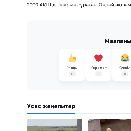
2000 АҚШ долларын сұраған. Ондай ақшамыз
Мақалан
Жақсы
Керемет
Күлкіл
0
0
0
Ұқсас жаңалықтар