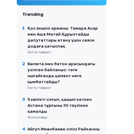
8
Көпірсіз Көктaл: Алматы
облысында 2,5 мың тұрғын
күн сайын ажалмен бетпе-
Trending
бет келуде
9
719 мың жанға жәрдем:
1
Қос әншінің арманы: Тамара Асар
Қазақстанда ерекше
мен Аша Матай Құрылтайдың
қажеттіліктері бар
депутаттары атану үшін саяси
азаматтарды қолдау қалай
додаға қатыспақ
жүзеге асырылып жатыр?
Басты тақырып
10
«Екі көзімді де аяқтады»:
2
Валюта мен бетон арасындағы
Алтынай Жорабаева
келбетіне өзгеріс енгізгенін
үзілген байланыс: теңге
айтты
нығайғанда цемент неге
қымбаттайды?
Басты тақырып
3
5 көлікті соғып, қашып кеткен
Астана тұрғыны 30 тәулікке
қамалды
Жаңалықтар
4
Айгүл Иманбаева сіңлісі Райханның