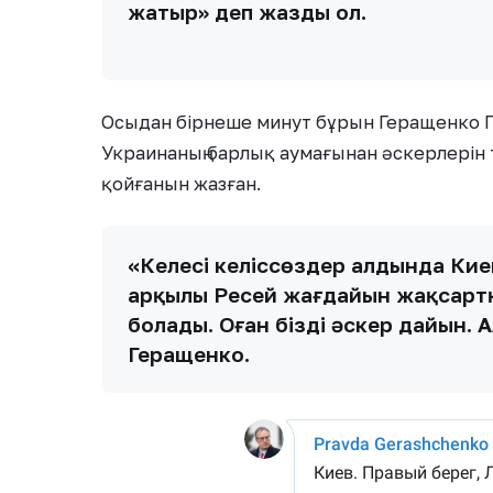
жатыр» деп жазды ол.
Осыдан бірнеше минут бұрын Геращенко П
Украинаның барлық аумағынан әскерлерін
қойғанын жазған.
«Келесі келіссөздер алдында Кие
арқылы Ресей жағдайын жақсартқыс
болады. Оған біздің әскер дайын. 
Геращенко.