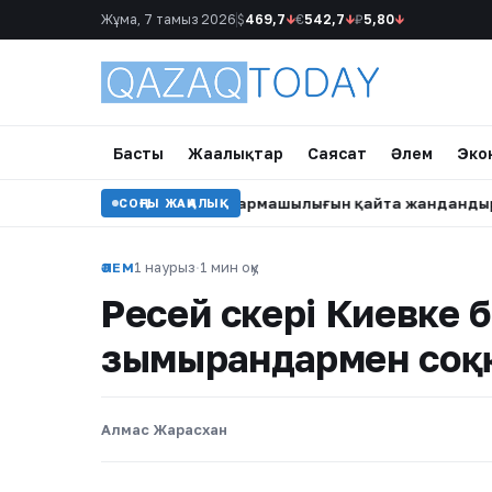
Жұма, 7 тамыз 2026
$
469,7
↓
€
542,7
↓
₽
5,80
↓
Басты
Жаңалықтар
Саясат
Әлем
Эко
 сахнаға оралып, шығармашылығын қайта жандандыруда
•
СОҢҒЫ ЖАҢАЛЫҚ
1 наурыз
·
1 мин оқу
ӘЛЕМ
Ресей әскері Киевке
зымырандармен соққ
Алмас Жарасхан