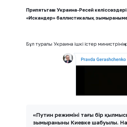
Припятьтағы Украина-Ресей келіссөздері
«Искандер» баллистикалық зымыраныме
Бұл туралы Украина ішкі істер министрінің
«Путин режимінің тағы бір қылмы
зымыранының Киевке шабуылы. Н