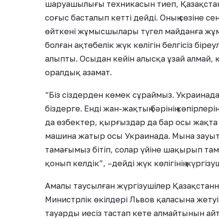
шаруашылығы техникасын тиеп, Қазақстанғ
соғыс басталып кетті дейді. Оның сөзіне с
өйткені жұмысшылары түгел майданға жұ
болған ақтөбелік жүк көлігін белгісіз біре
алыпты. Осыдан кейін алысқа ұзай алмай, 
оралдық азамат.
“Біз сіздерден көмек сұраймыз. Украинадан
біздерге. Енді жан-жақтың бәрінің көпірлер
да өзбектер, қырғыздар да бар осы жақта жа
машина жатыр осы Украинада. Мына зауыт
тамағымыз бітіп, солар үйіне шақырып там
қонып келдік”, –дейді жүк көлігінің жүргіз
Амалы таусылған жүргізушілер Қазақстанн
Министрлік өкілдері Львов қаласына жетуін
тауарды иесіз тастап кете алмайтынын айт