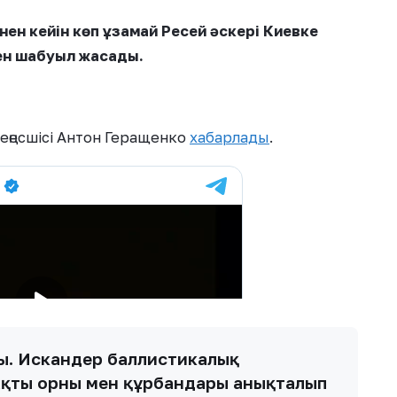
нен кейін көп ұзамай Ресей әскері Киевке
н шабуыл жасады.
 кеңесшісі Антон Геращенко
хабарлады
.
сы. Искандер баллистикалық
ақты орны мен құрбандары анықталып