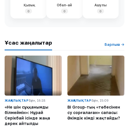
Қызық
Обал-ай
Ашулы
0
0
0
Ұқсас жаңалықтар
Барлығы →
ЖАҢАЛЫҚТАР
Бүгін, 16:18
ЖАҢАЛЫҚТАР
Бүгін, 15:09
«Не үшін сұққанымды
BI Group-тың «төбесінен
білмеймін»: Нұрай
су сорғалаған» сапасы:
Серікбай ісінде жаңа
Әкімдік кімді жақтайды?
дерек айтылды