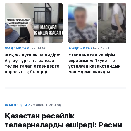
ЖАҢАЛЫҚТАР
Бүгін, 14:50
ЖАҢАЛЫҚТАР
Бүгін, 14:21
Жоқ жылуға ақша өндіру:
«Таиландтан кешірім
Ақтау тұрғыны заңсыз
сұраймын»: Пхукетте
төлем талап еткендерге
ұсталған қазақстандық
наразылық білдірді
мәлімдеме жасады
28 ақпан
·
1 мин оқу
ЖАҢАЛЫҚТАР
Қазақстан ресейлік
телеарналарды өшіреді: Ресми