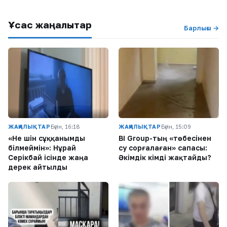
Ұқсас жаңалықтар
Барлығы →
ЖАҢАЛЫҚТАР
Бүгін, 16:18
ЖАҢАЛЫҚТАР
Бүгін, 15:09
«Не үшін сұққанымды
BI Group-тың «төбесінен
білмеймін»: Нұрай
су сорғалаған» сапасы:
Серікбай ісінде жаңа
Әкімдік кімді жақтайды?
дерек айтылды