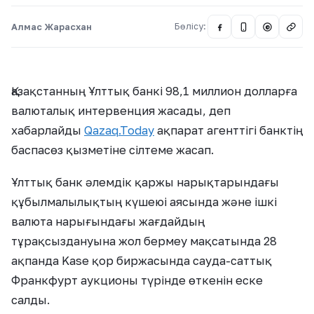
Алмас Жарасхан
Бөлісу:
@
Қазақстанның Ұлттық банкі 98,1 миллион долларға
валюталық интервенция жасады, деп
хабарлайды
Qazaq.Today
ақпарат агенттігі банктің
баспасөз қызметіне сілтеме жасап.
Ұлттық банк әлемдік қаржы нарықтарындағы
құбылмалылықтың күшеюі аясында және ішкі
валюта нарығындағы жағдайдың
тұрақсыздануына жол бермеу мақсатында 28
ақпанда Kase қор биржасында сауда-саттық
Франкфурт аукционы түрінде өткенін еске
салды.