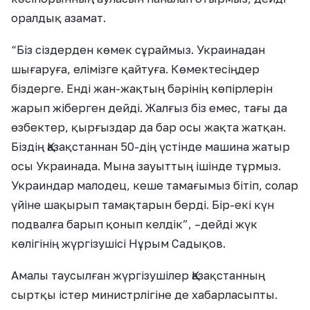
оралдық азамат.
“Біз сіздерден көмек сұраймыз. Украинадан
шығаруға, елімізге қайтуға. Көмектесіңдер
біздерге. Енді жан-жақтың бәрінің көпірлерін
жарып жіберген дейді. Жалғыз біз емес, тағы да
өзбектер, қырғыздар да бар осы жақта жатқан.
Біздің Қазақстаннан 50-дің үстінде машина жатыр
осы Украинада. Мына зауыттың ішінде тұрмыз.
Украиндар малодец, кеше тамағымыз бітіп, солар
үйіне шақырып тамақтарын берді. Бір-екі күн
подвалға барып қонып келдік”, –дейді жүк
көлігінің жүргізушісі Нұрым Садықов.
Амалы таусылған жүргізушілер Қазақстанның
сыртқы істер министрлігіне де хабарласыпты.