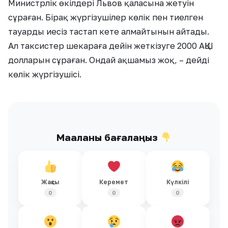
Министрлік өкілдері Львов қаласына жетуін
сұраған. Бірақ жүргізушілер көлік пен тиелген
тауарды иесіз тастап кете алмайтынын айтады.
Ал таксистер шекараға дейін жеткізуге 2000 АҚШ
долларын сұраған. Ондай ақшамыз жоқ, – дейді
көлік жүргізушісі.
Мақаланы бағалаңыз
Жақсы
Керемет
Күлкілі
0
0
0