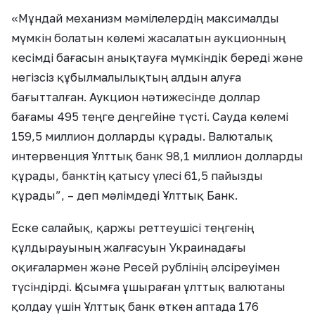
«Мұндай механизм мәмілелердің максималды
мүмкін болатын көлемі жасалатын аукционның
кесімді бағасын анықтауға мүмкіндік береді және
негізсіз құбылмалылықтың алдын алуға
бағытталған. Аукцион нәтижесінде доллар
бағамы 495 теңге деңгейіне түсті. Сауда көлемі
159,5 миллион долларды құрады. Валюталық
интервенция Ұлттық банк 98,1 миллион долларды
құрады, банктің қатысу үлесі 61,5 пайызды
құрады”, – деп мәлімдеді Ұлттық Банк.
Еске салайық, қаржы реттеушісі теңгенің
құлдырауының жалғасуын Украинадағы
оқиғалармен және Ресей рублінің әлсіреуімен
түсіндірді. Қысымға ұшыраған ұлттық валютаны
қолдау үшін Ұлттық банк өткен аптада 176