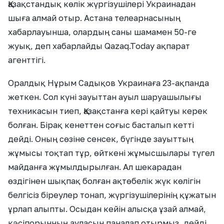
Қазақстандық көлік жүргізушілері Украинадан
шыға алмай отыр. Астана телеарнасының
хабарлауынша, олардың саны шамамен 50-ге
жуық, деп хабарлайды Qazaq.Today ақпарат
агенттігі.
Оралдық Нұрым Садықов Украинаға 23-ақпанда
жеткен. Сол күні зауыттан ауыл шаруашылығы
техникасын тиеп, Қазақстанға кері қайтуы керек
болған. Бірақ кенеттен соғыс басталып кетті
дейді. Оның сөзіне сенсек, бүгінде зауыттың
жұмысы тоқтап тұр, өйткені жұмысшылары түгел
майданға жұмылдырылған. Ал шекарадан
өздігінен шықпақ болған ақтөбелік жүк көлігін
белгісіз біреулер тонап, жүргізушілерінің құжатын
ұрлап алыпты. Осыдан кейін алысқа ұзай алмай,
кәсіпорынның ауласын паналап отырмыз, дейді