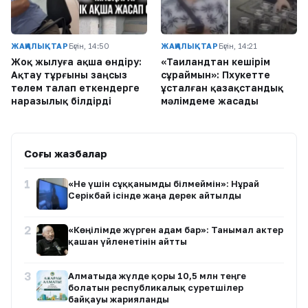
ЖАҢАЛЫҚТАР
Бүгін, 14:50
ЖАҢАЛЫҚТАР
Бүгін, 14:21
Жоқ жылуға ақша өндіру:
«Таиландтан кешірім
Ақтау тұрғыны заңсыз
сұраймын»: Пхукетте
төлем талап еткендерге
ұсталған қазақстандық
наразылық білдірді
мәлімдеме жасады
Соңғы жазбалар
1
«Не үшін сұққанымды білмеймін»: Нұрай
Серікбай ісінде жаңа дерек айтылды
2
«Көңілімде жүрген адам бар»: Танымал актер
қашан үйленетінін айтты
3
Алматыда жүлде қоры 10,5 млн теңге
болатын республикалық суретшілер
байқауы жарияланды