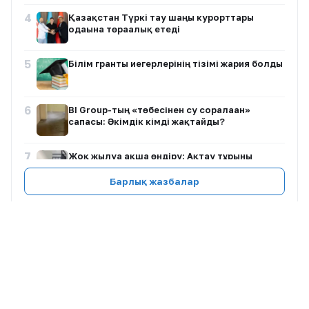
4
Қазақстан Түркі тау шаңғы курорттары
одағына төрағалық етеді
5
Білім гранты иегерлерінің тізімі жария болды
6
BI Group-тың «төбесінен су сорғалаған»
сапасы: Әкімдік кімді жақтайды?
7
Жоқ жылуға ақша өндіру: Ақтау тұрғыны
заңсыз төлем талап еткендерге наразылық
білдірді
Барлық жазбалар
8
«Таиландтан кешірім сұраймын»: Пхукетте
ұсталған қазақстандық мәлімдеме жасады
+32°
Алматы
9
Қазақстан құрамасын 62 жастағы Джон ван ‘т
7 Авг, Пт
Айнымалы бұлт
Скип бастады
Қаланы ауыстыру ▾
10
Таиландтағы мектепте атыс болып, 7 адам