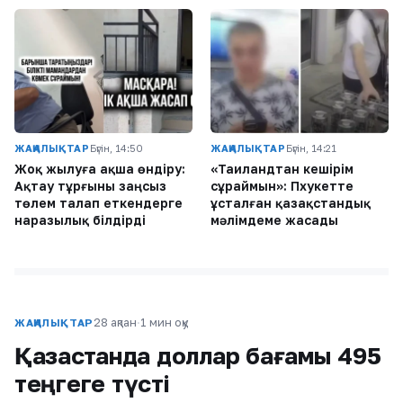
ЖАҢАЛЫҚТАР
Бүгін, 14:50
ЖАҢАЛЫҚТАР
Бүгін, 14:21
Жоқ жылуға ақша өндіру:
«Таиландтан кешірім
Ақтау тұрғыны заңсыз
сұраймын»: Пхукетте
төлем талап еткендерге
ұсталған қазақстандық
наразылық білдірді
мәлімдеме жасады
28 ақпан
·
1 мин оқу
ЖАҢАЛЫҚТАР
Қазақстанда доллар бағамы 495
теңгеге түсті