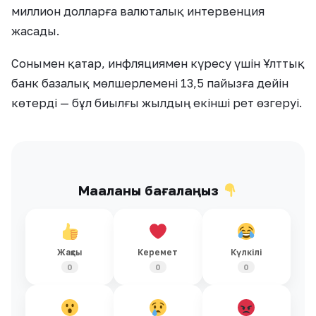
миллион долларға валюталық интервенция
жасады.
Сонымен қатар, инфляциямен күресу үшін Ұлттық
банк базалық мөлшерлемені 13,5 пайызға дейін
көтерді — бұл биылғы жылдың екінші рет өзгеруі.
Мақаланы бағалаңыз
Жақсы
Керемет
Күлкілі
0
0
0