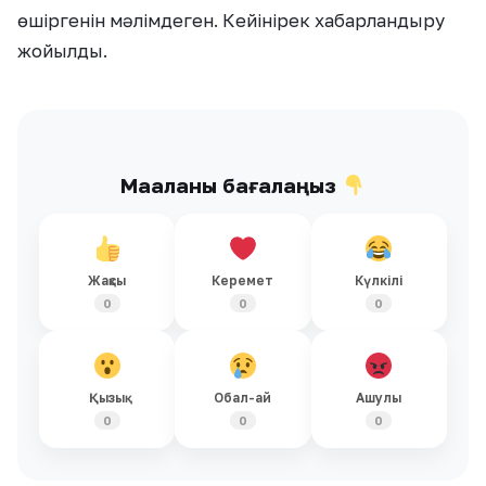
өшіргенін мәлімдеген. Кейінірек хабарландыру
жойылды.
Мақаланы бағалаңыз
Жақсы
Керемет
Күлкілі
0
0
0
Қызық
Обал-ай
Ашулы
0
0
0