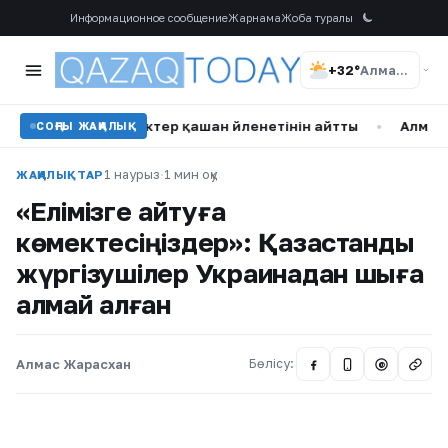
Информационное сообщение
Жарнама
Жоба туралы
+32°
Алматы
р»: Танымал актер қашан үйленетінін айтты
•
Алматыда жүл
СОҢҒЫ ЖАҢАЛЫҚ
1 наурыз
·
1 мин оқу
ЖАҢАЛЫҚТАР
«Елімізге қайтуға
көмектесіңіздер»: Қазақстандық
жүргізушілер Украинадан шыға
алмай қалған
Алмас Жарасхан
Бөлісу:
@