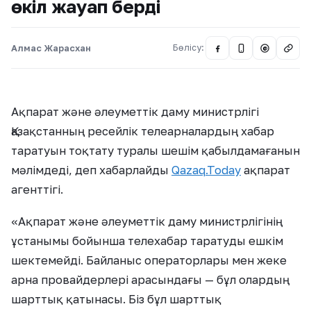
өкіл жауап берді
Алмас Жарасхан
Бөлісу:
@
Ақпарат және әлеуметтік даму министрлігі
Қазақстанның ресейлік телеарналардың хабар
таратуын тоқтату туралы шешім қабылдамағанын
мәлімдеді, деп хабарлайды
Qazaq.Today
ақпарат
агенттігі.
«Ақпарат және әлеуметтік даму министрлігінің
ұстанымы бойынша телехабар таратуды ешкім
шектемейді. Байланыс операторлары мен жеке
арна провайдерлері арасындағы — бұл олардың
шарттық қатынасы. Біз бұл шарттық