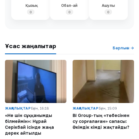
Қызық
Обал-ай
Ашулы
0
0
0
Ұқсас жаңалықтар
Барлығы →
ЖАҢАЛЫҚТАР
Бүгін, 16:18
ЖАҢАЛЫҚТАР
Бүгін, 15:09
«Не үшін сұққанымды
BI Group-тың «төбесінен
білмеймін»: Нұрай
су сорғалаған» сапасы:
Серікбай ісінде жаңа
Әкімдік кімді жақтайды?
дерек айтылды