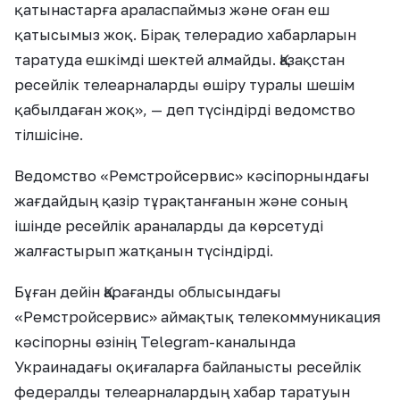
қатынастарға араласпаймыз және оған еш
қатысымыз жоқ. Бірақ телерадио хабарларын
таратуда ешкімді шектей алмайды. Қазақстан
ресейлік телеарналарды өшіру туралы шешім
қабылдаған жоқ», — деп түсіндірді ведомство
тілшісіне.
Ведомство «Ремстройсервис» кәсіпорнындағы
жағдайдың қазір тұрақтанғанын және соның
ішінде ресейлік араналарды да көрсетуді
жалғастырып жатқанын түсіндірді.
Бұған дейін Қарағанды ​​облысындағы
«Ремстройсервис» аймақтық телекоммуникация
кәсіпорны өзінің Telegram-каналында
Украинадағы оқиғаларға байланысты ресейлік
федералды телеарналардың хабар таратуын