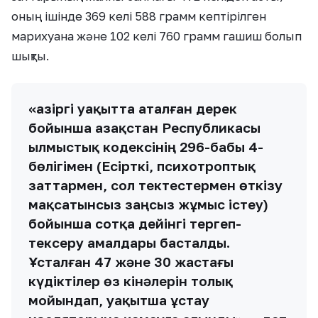
оның ішінде 369 келі 588 грамм кептірілген
марихуана және 102 келі 760 грамм гашиш болып
шықты.
«Қазіргі уақытта аталған дерек
бойынша Қазақстан Республикасы
Қылмыстық кодексінің 296-бабы 4-
бөлігімен (Есірткі, психотроптық
заттармен, сол тектестермен өткізу
мақсатынсыз заңсыз жұмыс істеу)
бойынша сотқа дейінгі тергеп-
тексеру амалдары басталды.
Ұсталған 47 және 30 жастағы
күдіктілер өз кінәлерін толық
мойындап, уақытша ұстау