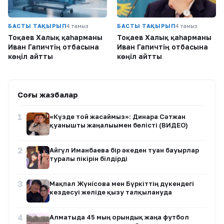
БАСТЫ ТАҚЫРЫП
4 тамыз
БАСТЫ ТАҚЫРЫП
4 тамыз
Тоқаев Халық қаһарманы
Тоқаев Халық қаһарманы
Иван Гапичтің отбасына
Иван Гапичтің отбасына
көңіл айтты
көңіл айтты
Соңғы жазбалар
1
«Күзде той жасаймыз»: Динара Сәтжан
қуанышты жаңалығымен бөлісті (ВИДЕО)
2
Айгүл Иманбаева бір әкеден туған бауырлар
туралы пікірін білдірді
3
Мақпал Жүнісова мен Бүркіттің дүкендегі
кездесуі желіде қызу талқылануда
4
Алматыда 45 мың орындық жаңа футбол