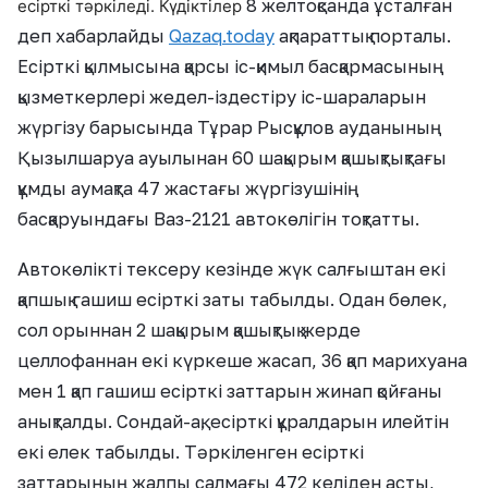
8 желтоқсанда ұсталған
есірткі тәркіледі. Күдіктілер
деп хабарлайды
Qazaq.today
ақпараттық порталы.
Есірткі қылмысына қарсы іс-қимыл басқармасының
қызметкерлері жедел-іздестіру іс-шараларын
жүргізу барысында Тұрар Рысқұлов ауданының
Қызылшаруа ауылынан 60 шақырым қашықтықтағы
құмды аумақта 47 жастағы жүргізушінің
басқаруындағы Ваз-2121 автокөлігін тоқтатты.
Автокөлікті тексеру кезінде жүк салғыштан екі
қапшық гашиш есірткі заты табылды. Одан бөлек,
сол орыннан 2 шақырым қашықтық жерде
целлофаннан екі күркеше жасап, 36 қап марихуана
мен 1 қап гашиш есірткі заттарын жинап қойғаны
анықталды. Сондай-ақ, есірткі құралдарын илейтін
екі елек табылды. Тәркіленген есірткі
заттарының жалпы салмағы 472 келіден асты,