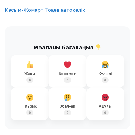
Қасым-Жомарт Тоқаев
автокөлік
Мақаланы бағалаңыз
Жақсы
Керемет
Күлкілі
0
0
0
Қызық
Обал-ай
Ашулы
0
0
0