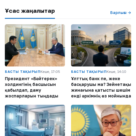
Ұқсас жаңалықтар
Барлығы →
БАСТЫ ТАҚЫРЫП
Кеше, 17:05
БАСТЫ ТАҚЫРЫП
Кеше, 14:10
Президент «Бәйтерек»
Ұлттық банк пе, жеке
холдингінің басшысын
басқарушы ма? Зейнетақы
қабылдап, даму
жинағына қатысты шешім
жоспарларын тыңдады
енді әркімнің өз мойнында