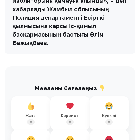
изоляторына қамауға алынды», – деп
хабарлады Жамбыл облысының
Полиция департаменті Есірткі
қылмысына қарсы іс-қимыл
басқармасының бастығы Әлім
Бажықбаев.
Мақаланы бағалаңыз
Жақсы
Керемет
Күлкілі
0
0
0