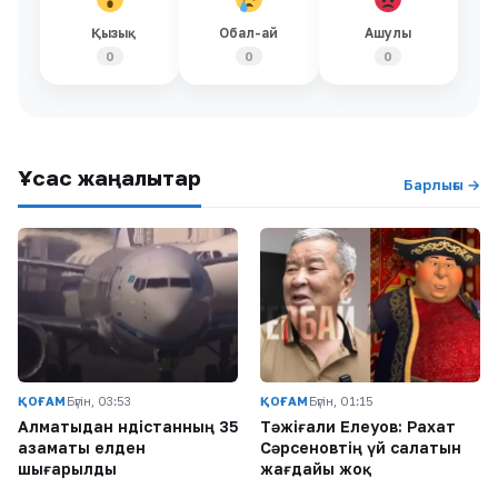
Қызық
Обал-ай
Ашулы
0
0
0
Ұқсас жаңалықтар
Барлығы →
ҚОҒАМ
Бүгін, 03:53
ҚОҒАМ
Бүгін, 01:15
Алматыдан Үндістанның 35
Тәжіғали Елеуов: Рахат
азаматы елден
Сәрсеновтің үй салатын
шығарылды
жағдайы жоқ