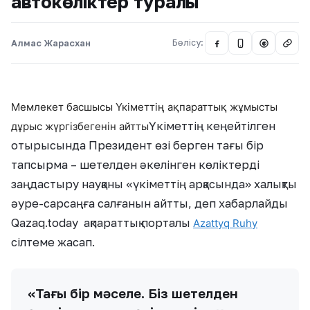
автокөліктер туралы
Алмас Жарасхан
Бөлісу:
@
Мемлекет басшысы Үкіметтің ақпараттық жұмысты
Үкіметтің кеңейтілген
дұрыс жүргізбегенін айтты
отырысында Президент өзі берген тағы бір
тапсырма – шетелден әкелінген көліктерді
заңдастыру науқаны «үкіметтің арқасында» халықты
әуре-сарсаңға салғанын айтты, деп хабарлайды
Qazaq.today ақпараттық порталы
Azattyq Ruhy
сілтеме жасап.
«Тағы бір мәселе. Біз шетелден