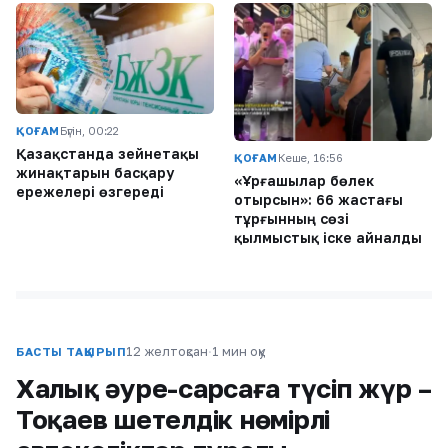
ҚОҒАМ
Бүгін, 00:22
Қазақстанда зейнетақы
ҚОҒАМ
Кеше, 16:56
жинақтарын басқару
«Ұрғашылар бөлек
ережелері өзгереді
отырсын»: 66 жастағы
тұрғынның сөзі
қылмыстық іске айналды
12 желтоқсан
·
1 мин оқу
БАСТЫ ТАҚЫРЫП
Халық әуре-сарсаңға түсіп жүр –
Тоқаев шетелдік нөмірлі