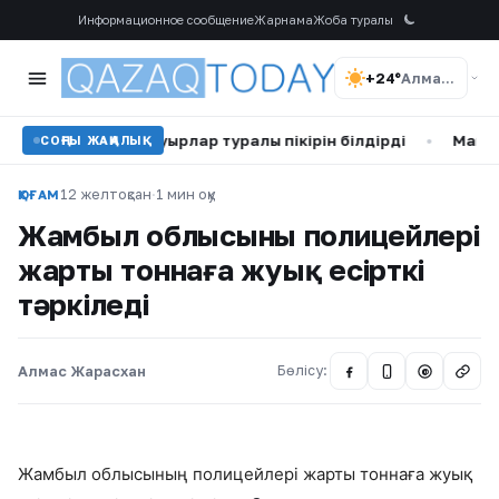
Информационное сообщение
Жарнама
Жоба туралы
+24°
Алматы
әкеден туған бауырлар туралы пікірін білдірді
•
Мақпал Жү
СОҢҒЫ ЖАҢАЛЫҚ
12 желтоқсан
·
1 мин оқу
ҚОҒАМ
Жамбыл облысының полицейлері
жарты тоннаға жуық есірткі
тәркіледі
Алмас Жарасхан
Бөлісу:
@
Жамбыл облысының полицейлері жарты тоннаға жуық