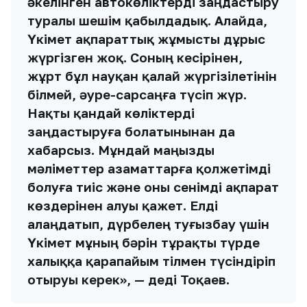
әкелінген автокөліктерді заңдастыру
туралы шешім қабылдадық. Алайда,
Үкімет ақпараттық жұмысты дұрыс
жүргізген жоқ. Соның кесірінен,
жұрт бұл науқан қалай жүргізілетінін
білмей, әуре-сарсаңға түсіп жүр.
Нақты қандай көліктерді
заңдастыруға болатынынан да
хабарсыз. Мұндай маңызды
мәліметтер азаматтарға қолжетімді
болуға тиіс және оны сенімді ақпарат
көздерінен алуы қажет. Елді
алаңдатып, дүрбелең туғызбау үшін
Үкімет мұның бәрін тұрақты түрде
халыққа қарапайым тілмен түсіндіріп
отыруы керек», — деді Тоқаев.