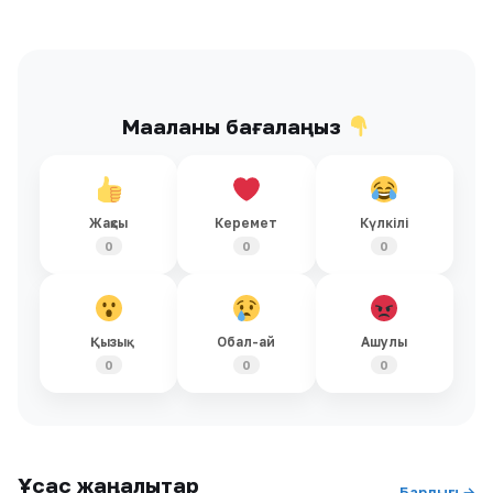
Мақаланы бағалаңыз
Жақсы
Керемет
Күлкілі
0
0
0
Қызық
Обал-ай
Ашулы
0
0
0
Ұқсас жаңалықтар
Барлығы →