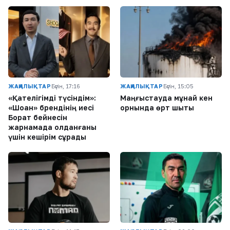
ЖАҢАЛЫҚТАР
Бүгін, 17:16
ЖАҢАЛЫҚТАР
Бүгін, 15:05
«Қателігімді түсіндім»:
Маңғыстауда мұнай кен
«Шоқан» брендінің иесі
орнында өрт шықты
Борат бейнесін
жарнамада қолданғаны
үшін кешірім сұрады