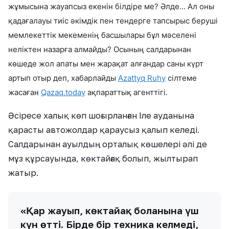
жұмысына жауапсыз екенін білдіре ме? Әлде… Ал оны
қадағалауы тиіс әкімдік пен тендерге тапсырыс беруші
мемлекеттік мекеменің басшылары бұл мәселені
неліктен назарға алмайды? Осының салдарынан
көшеде жол апаты мен жарақат алғандар саны күрт
артып отыр деп, хабарлайды
Azattyq Ruhy
сілтеме
жасаған
Qazaq.today
ақпараттық агенттігі.
Әсіресе халық көп шоғырланған Іле ауданына
қарасты автожолдар қараусыз қалып келеді.
Салдарынан ауылдың орталық көшелері әлі де
мұз құрсауында, көктайғақ болып, жылтырап
жатыр.
«Қар жауып, көктайғақ болғанына үш
күн өтті. Бірде бір техника келмеді,