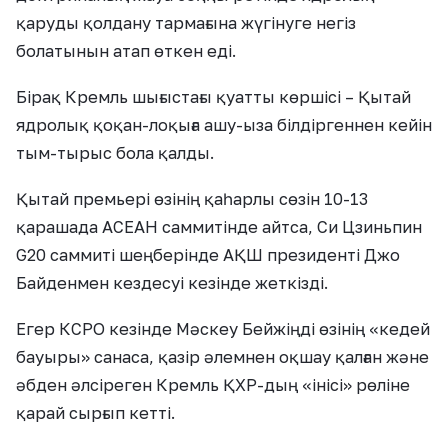
қаруды қолдану тармағына жүгінуге негіз
болатынын атап өткен еді.
Бірақ Кремль шығыстағы қуатты көршісі – Қытай
ядролық қоқан-лоқыға ашу-ыза білдіргеннен кейін
тым-тырыс бола қалды.
Қытай премьері өзінің қаһарлы сөзін 10-13
қарашада АСЕАН саммитінде айтса, Си Цзиньпин
G20 саммиті шеңберінде АҚШ президенті Джо
Байденмен кездесуі кезінде жеткізді.
Егер КСРО кезінде Мәскеу Бейжіңді өзінің «кедей
бауыры» санаса, қазір әлемнен оқшау қалған және
әбден әлсіреген Кремль ҚХР-дың «інісі» рөліне
қарай сырғып кетті.