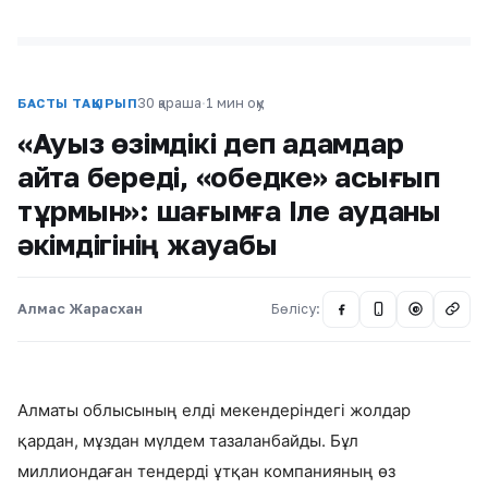
30 қараша
·
1 мин оқу
БАСТЫ ТАҚЫРЫП
«Ауыз өзімдікі деп адамдар
айта береді, «обедке» асығып
тұрмын»: шағымға Іле ауданы
әкімдігінің жауабы
Алмас Жарасхан
Бөлісу:
@
Алматы облысының елді мекендеріндегі жолдар
қардан, мұздан мүлдем тазаланбайды. Бұл
миллиондаған тендерді ұтқан компанияның өз