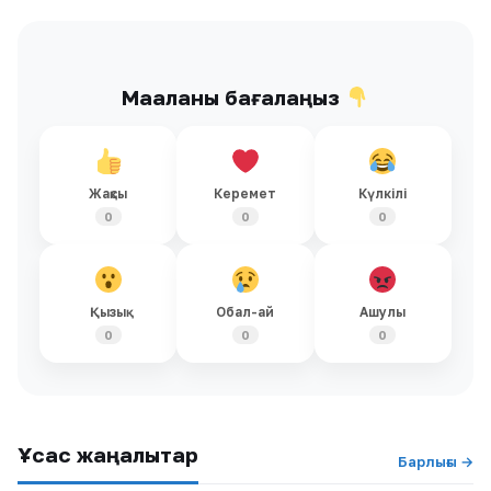
Мақаланы бағалаңыз
Жақсы
Керемет
Күлкілі
0
0
0
Қызық
Обал-ай
Ашулы
0
0
0
Ұқсас жаңалықтар
Барлығы →