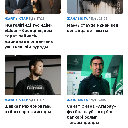
ЖАҢАЛЫҚТАР
Бүгін, 17:16
ЖАҢАЛЫҚТАР
Бүгін, 15:05
«Қателігімді түсіндім»:
Маңғыстауда мұнай кен
«Шоқан» брендінің иесі
орнында өрт шықты
Борат бейнесін
жарнамада қолданғаны
үшін кешірім сұрады
ЖАҢАЛЫҚТАР
Бүгін, 11:17
ЖАҢАЛЫҚТАР
Бүгін, 09:00
Шавкат Рахмоновтың
Самат Смақов «Атырау»
отбасы қара жамылды
футбол клубының бас
бапкері болып
тағайындалды