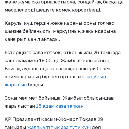
және жұмысқа орналастыруға, сондай-ақ басқа да
мәселелерді шешуге көмек көрсетіледі.
Қарулы күштердің жеке құрамы орны толмас
шығынға байланысты марқұмның жақындарына
қайғырып көңіл айтады.
Естеріңізге сала кетсек, өткен жылы 26 тамызда
сағат шамамен 19:00-де Жамбыл облысының
Байзақ ауданында орналасқан әскери бөлім
қоймаларының бірінен өрт шығып,
жойқын
жарылыс
болды.
Соңғы мәлімет бойынша, Жамбыл облысындағы
жарылыстан
15 адам қаза тапқан.
ҚР Президенті Қасым-Жомарт Тоқаев 29
тамызды
жалпыұлттық аза тұту күні
деп