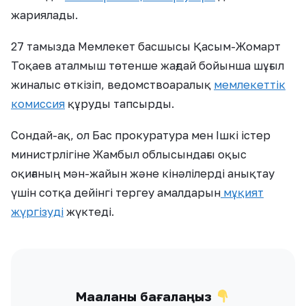
жариялады.
27 тамызда Мемлекет басшысы Қасым-Жомарт
Тоқаев аталмыш төтенше жағдай бойынша шұғыл
жиналыс өткізіп, ведомствоаралық
мемлекеттік
комиссия
құруды тапсырды.
Сондай-ақ, ол Бас прокуратура мен Ішкі істер
министрлігіне Жамбыл облысындағы оқыс
оқиғаның мән-жайын және кінәлілерді анықтау
үшін сотқа дейінгі тергеу амалдарын
мұқият
жүргізуді
жүктеді.
Мақаланы бағалаңыз