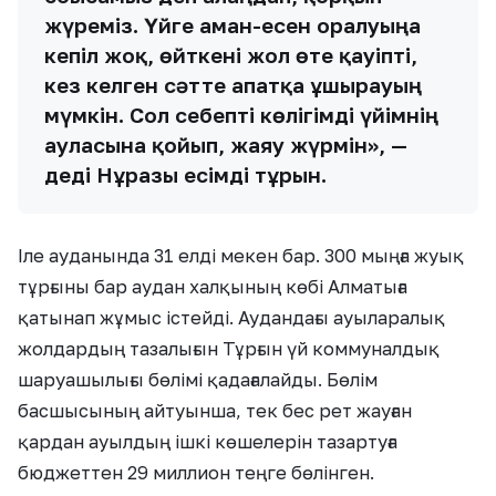
жүреміз. Үйге аман-есен оралуыңа
кепіл жоқ, өйткені жол өте қауіпті,
кез келген сәтте апатқа ұшырауың
мүмкін. Сол себепті көлігімді үйімнің
ауласына қойып, жаяу жүрмін», —
деді Нұрғазы есімді тұрғын.
Іле ауданында 31 елді мекен бар. 300 мыңға жуық
тұрғыны бар аудан халқының көбі Алматыға
қатынап жұмыс істейді. Аудандағы ауыларалық
жолдардың тазалығын Тұрғын үй коммуналдық
шаруашылығы бөлімі қадағалайды. Бөлім
басшысының айтуынша, тек бес рет жауған
қардан ауылдың ішкі көшелерін тазартуға
бюджеттен 29 миллион теңге бөлінген.