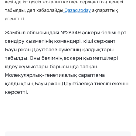
кезінде із-түзсіз жоғалып кеткен сержанттың денесі
табылды, деп хабарлайды
Qazaq.today
ақпараттық
агенттігі.
Жамбыл облысындағы №28349 әскери бөлімі өрт
сөндіру қызметінің командирі, кіші сержант
Бауыржан Дәуітбаев сүйегінің қалдықтары
табылды. Оны бөлімнің әскери қызметшілері
іздеу жұмыстары барысында тапқан.
Молекулярлық-генетикалық сараптама
қалдықтың Бауыржан Дәуітбаевқа тиесілі екенін
көрсетті.