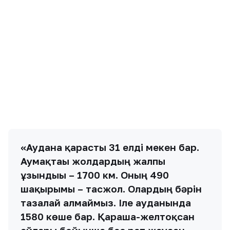
«Ауданға қарасты 31 елді мекен бар.
Аумақтағы жолдардың жалпы
ұзындығы – 1700 км. Оның 490
шақырымы – тасжол. Олардың бәрін
тазалай алмаймыз. Іле ауданында
1580 көше бар. Қараша-желтоқсан
айлары бойынша бес рет жауаған