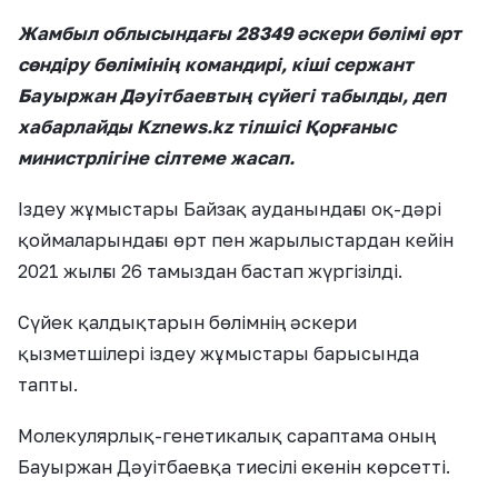
Жамбыл облысындағы 28349 әскери бөлімі өрт
сөндіру бөлімінің командирі, кіші сержант
Бауыржан Дәуітбаевтың сүйегі табылды, деп
хабарлайды Kznews.kz тілшісі Қорғаныс
министрлігіне сілтеме жасап.
Іздеу жұмыстары Байзақ ауданындағы оқ-дәрі
қоймаларындағы өрт пен жарылыстардан кейін
2021 жылғы 26 тамыздан бастап жүргізілді.
Сүйек қалдықтарын бөлімнің әскери
қызметшілері іздеу жұмыстары барысында
тапты.
Молекулярлық-генетикалық сараптама оның
Бауыржан Дәуітбаевқа тиесілі екенін көрсетті.