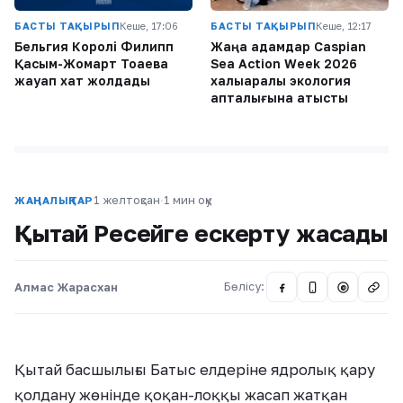
БАСТЫ ТАҚЫРЫП
Кеше, 17:06
БАСТЫ ТАҚЫРЫП
Кеше, 12:17
Бельгия Королі Филипп
Жаңа адамдар Caspian
Қасым-Жомарт Тоқаевқа
Sea Action Week 2026
жауап хат жолдады
халықаралық экология
апталығына қатысты
1 желтоқсан
·
1 мин оқу
ЖАҢАЛЫҚТАР
Қытай Ресейге ескерту жасады
Алмас Жарасхан
Бөлісу:
@
Қытай басшылығы Батыс елдеріне ядролық қару
қолдану жөнінде қоқан-лоққы жасап жатқан