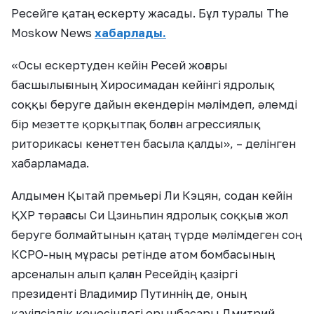
Ресейге қатаң ескерту жасады. Бұл туралы The
Moskow News
хабарлады.
«Осы ескертуден кейін Ресей жоғары
басшылығының Хиросимадан кейінгі ядролық
соққы беруге дайын екендерін мәлімдеп, әлемді
бір мезетте қорқытпақ болған агрессиялық
риторикасы кенеттен басыла қалды», – делінген
хабарламада.
Алдымен Қытай премьері Ли Кэцян, содан кейін
ҚХР төрағасы Си Цзиньпин ядролық соққыға жол
беруге болмайтынын қатаң түрде мәлімдеген соң
КСРО-ның мұрасы ретінде атом бомбасының
арсеналын алып қалған Ресейдің қазіргі
президенті Владимир Путиннің де, оның
қауіпсіздік кеңесіндегі орынбасары Дмитрий