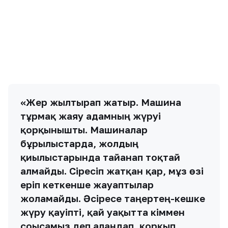
«Жер жылтырап жатыр. Машина
тұрмақ жаяу адамның жүруі
қорқынышты. Машиналар
бұрылыстарда, жолдың
қиылыстарында тайғанап тоқтай
алмайды. Сіресіп жатқан қар, мұз өзі
еріп кеткенше жауаптылар
жоламайды. Әсіресе таңертең-кешке
жүру қауіпті, қай уақытта кіммен
соғысамыз деп алаңдап, қорқып