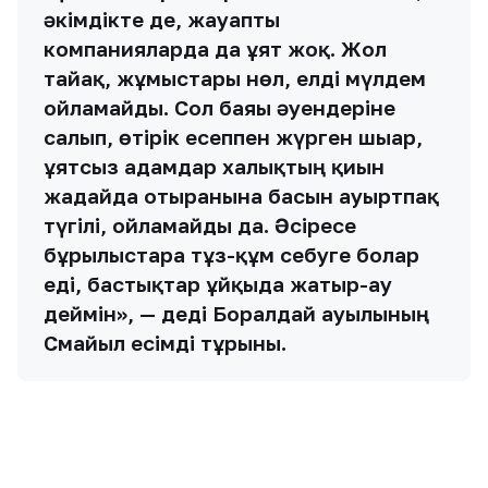
әкімдікте де, жауапты
компанияларда да ұят жоқ. Жол
тайғақ, жұмыстары нөл, елді мүлдем
ойламайды. Сол баяғы әуендеріне
салып, өтірік есеппен жүрген шығар,
ұятсыз адамдар халықтың қиын
жағдайда отырғанына басын ауыртпақ
түгілі, ойламайды да. Әсіресе
бұрылыстарға тұз-құм себуге болар
еді, бастықтар ұйқыда жатыр-ау
деймін», — деді Боралдай ауылының
Смайыл есімді тұрғыны.