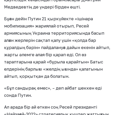
Медведевтің де үндері бірден өшті.
Бұған дейін Путин 21 қыркүйекте «ішінара
мобилизация» жариялай отырып, Ресей
армиясының Украина территориясында басып
алған жерлерін сақтап қалу үшін «қолда бар
құралдың бәрін» пайдалануға дайын екенін айтып,
жарты әлемге алая бір қарап еді. Ол өз
тараптарына қарай «бұрыла қарайтын» Батыс
елдерінің барлығы «желдің ығында» қалатынын
айтып, қорқытқан да болатын.
«Бұл сандырақ емес», – деп айбат шеккен еді
сонда Путин.
Ал арада бір ай өткен соң Ресей президенті
«Найзағай-2022» стратегиялық күштер жаттығуын