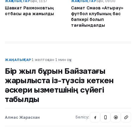
ЖАҢАЛЫҚТАР
Бүгін, 11:17
ЖАҢАЛЫҚТАР
Бүгін, 09:00
Шавкат Рахмоновтың
Самат Смақов «Атырау»
отбасы қара жамылды
футбол клубының бас
бапкері болып
тағайындалды
1 желтоқсан
·
1 мин оқу
ЖАҢАЛЫҚТАР
Бір жыл бұрын Байзақтағы
жарылыста із-түзсіз кеткен
әскери қызметшінің сүйегі
табылды
Алмас Жарасхан
Бөлісу:
@