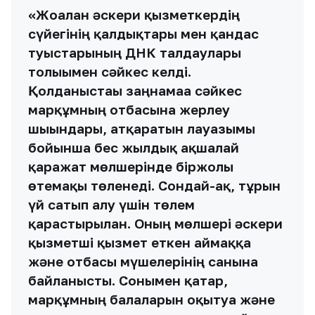
«Жоғалған әскери қызметкердің
сүйегінің қалдықтары мен қандас
туыстарының ДНК талдаулары
толығымен сәйкес келді.
Қолданыстағы заңнамаға сәйкес
марқұмның отбасына жерлеу
шығындары, атқаратын лауазымы
бойынша бес жылдық ақшалай
қаражат мөлшерінде біржолғы
өтемақы төленеді. Сондай-ақ, тұрғын
үй сатып алу үшін төлем
қарастырылған. Оның мөлшері әскери
қызметші қызмет еткен аймаққа
және отбасы мүшелерінің санына
байланысты. Сонымен қатар,
марқұмның балаларын оқытуға және