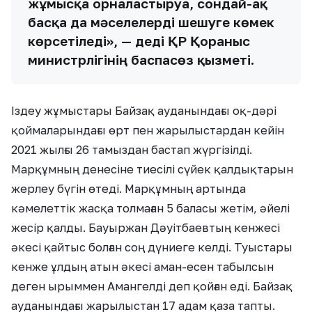
жұмысқа орналастыруға, сондай-ақ
басқа да мәселелерді шешуге көмек
көрсетіледі», — деді ҚР Қорғаныс
министрлігінің баспасөз қызметі.
Іздеу жұмыстары Байзақ ауданындағы оқ-дәрі
қоймаларындағы өрт пен жарылыстардан кейін
2021 жылғы 26 тамыздан бастап жүргізілді.
Марқұмның денесіне тиесілі сүйек қалдықтарын
жерлеу бүгін өтеді. Марқұмның артында
кәмелеттік жасқа толмаған 5 баласы жетім, әйелі
жесір қалды. Бауыржан Дәуітбаевтың кенжесі
әкесі қайтыс болған соң дүниеге келді. Туыстары
кенже ұлдың атын әкесі аман-есен табылсын
деген ырыммен Амангелді деп қойған еді. Байзақ
ауданындағы жарылыстан 17 адам қаза тапты.