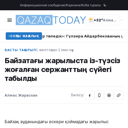
Информационное сообщение
Жарнама
Жоба туралы
+32°
Алматы
мың доллар төледік»: Гүлзира Айдарбекованың үшінші келінін
СОҢҒЫ ЖАҢАЛЫҚ
1 желтоқсан
·
1 мин оқу
БАСТЫ ТАҚЫРЫП
Байзақтағы жарылыста із-түзсіз
жоғалған сержанттың сүйегі
табылды
Алмас Жарасхан
Бөлісу:
@
Байзақ ауданындағы әскери қоймадағы жарылыс