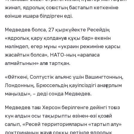
жинап, ядролық соғыстың басталып кеткеніне
өзінше ишара білдірген еді.
Медведев болса, 27 қыркүйекте Ресейдің
«ядролық қару қолдануға құқы бар» екенін
мәлімдеп, егер мұны «украин режиміне қарсы
жасайтын болса», НАТО-ның «араласа
алмайтынын» алға тартқан.
«Өйткені, Солтүстік альянс үшін Вашингтонның,
Лондонның, Брюссельдің қауіпсіздігі анағұрлым
маңызды», – деді сонда Медведев.
Медведев тағы Херсон берілгенге дейінгі тоғыз
күн алдын осы тақырыпты өзінен-өзі қозғай
салып, «Ресей территорияларын «тартып алу»
доктринаның жауға соққы ретінде ядролық