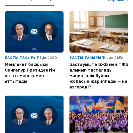
БАСТЫ ТАҚЫРЫП
Бүгін, 10:20
БАСТЫ ТАҚЫРЫП
Кеше, 21:52
Мемлекет басшысы
Бастауышта БЖБ мен ТЖБ
Сингапур Президентін
алынып тасталады:
ұлттық мерекемен
министрлік бұйрық
құттықтады
жобасын жариялады — не
өзгереді?