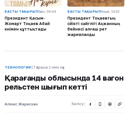
БАСТЫ ТАҚЫРЫП
Бүгін, 08:04
БАСТЫ ТАҚЫРЫП
Кеше, 19:53
Президент Қасым-
Президент Тоқаевтың
Жомарт Тоқаев Абай
сүйікті сәйгүлігі Ақжанның
күнімен құттықтады
бейнесі алғаш рет
жарияланды
17 қараша
·
1 мин оқу
ТЕХНОЛОГИЯ
Қарағанды облысында 14 вагон
рельстен шығып кетті
Алмас Жарасхан
Бөлісу:
@