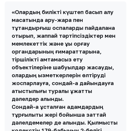
«Олардың билікті күштеп басып алу
мақсатында қару-жарақ пен
тұтандырғыш қоспаларды пайдалана
отырып, жаппай тәртіпсіздіктер мен
мемлекеттік және құқық қорғау
органдарының ғимараттарына,
тіршілікті қамтамасыз ету
объектілеріне шабуылдар жасауды,
олардың қызметкерлерін өлтіруді
жоспарлауға, сондай-ақ дайындауға
қатыстылығы туралы құжаттық
дәлелдер алынды.
Сондай-ақ ұсталған адамдардың
тұрғылықты жері бойынша заттай
дәлелдемелер де алынды. Қылмыстық
кодекстің 179-бабының 2-бөлігі