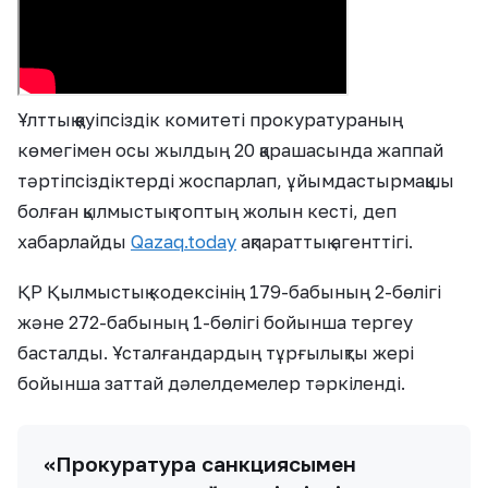
Ұлттық қауіпсіздік комитеті прокуратураның
көмегімен осы жылдың 20 қарашасында жаппай
тәртіпсіздіктерді жоспарлап, ұйымдастырмақшы
болған қылмыстық топтың жолын кесті, деп
хабарлайды
Qazaq.today
ақпараттық агенттігі.
ҚР Қылмыстық кодексінің 179-бабының 2-бөлігі
және 272-бабының 1-бөлігі бойынша тергеу
басталды. Ұсталғандардың тұрғылықты жері
бойынша заттай дәлелдемелер тәркіленді.
«Прокуратура санкциясымен