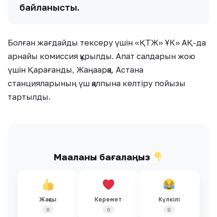
байланысты.
Болған жағдайды тексеру үшін «ҚТЖ» ҰК» АҚ-да
арнайы комиссия құрылды. Апат салдарын жою
үшін Қарағанды, Жаңаарқа, Астана
станцияларының үш қалпына келтіру пойызы
тартылды.
Мақаланы бағалаңыз
Жақсы
Керемет
Күлкілі
0
0
0