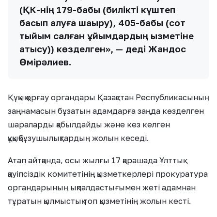
(ҚК-нің 179-бабы (билікті күштеп
басып алуға шақыру), 405-бабы (сот
тыйым салған ұйымдардың қызметіне
қатысу)) көзделген», — деді Жандос
Өмірәлиев.
Құқық қорғау органдары Қазақстан Республикасының
заңнамасын бұзатын адамдарға заңда көзделген
шараларды қабылдайды және кез келген
құқықбұзушылықтардың жолын кеседі.
Атап айтқанда, осы жылғы 17 қарашада Ұлттық
қауіпсіздік комитетінің қызметкерлері прокуратура
органдарының ықпалдастығымен жеті адамнан
тұратын қылмыстық топ қызметінің жолын кесті.