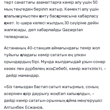
төрт санаттағы азаматтарға көмір алу үшін 50
мың теңгеден беріліп жатыр. Көмекті алу үшін
қалалық жұмыспен қамту басқармасына хабарласу
қажет. Іс-шара келесі жылдың 30 сәуіріне дейін
жалғасады, деп хабарлайды Qazaqstan
телеарнасы.
Астананың 40-станция аймағындағы темір жол
тұйығы қаладағы көмір сататын ең үлкен
орындардың бірі. Мұнда жылдағыдай ұзын-сонар
кезек пен дүрбелең жоқ. Себебі, көмір жеткілікті, –
дейді мамандар.
«Біз тамыздан бастап сатып жатырмыз, соның
әсерінен қазір даурығу жоқ. Көп халық алды», –
дейді көмір сататын орынның қойма меңгерушісі
Алтынбек Есжанов.