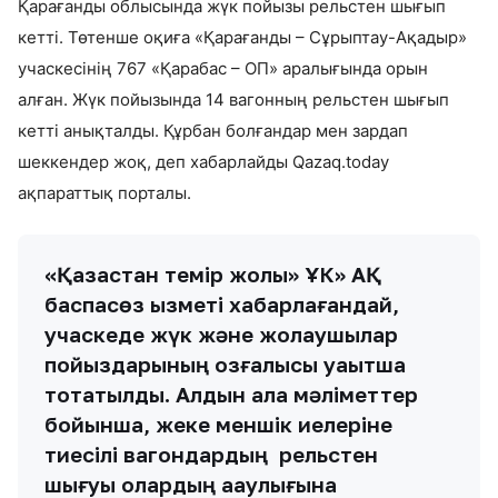
Қарағанды облысында жүк пойызы рельстен шығып
кетті. Төтенше оқиға «Қарағанды – Сұрыптау-Ақадыр»
учаскесінің 767 «Қарабас – ОП» аралығында орын
алған. Жүк пойызында 14 вагонның рельстен шығып
кетті анықталды. Құрбан болғандар мен зардап
шеккендер жоқ, деп хабарлайды Qazaq.today
ақпараттық порталы.
«Қазақстан темір жолы» ҰК» АҚ
баспасөз қызметі хабарлағандай,
учаскеде жүк және жолаушылар
пойыздарының қозғалысы уақытша
тоқтатылды. Алдын ала мәліметтер
бойынша, жеке меншік иелеріне
тиесілі вагондардың рельстен
шығуы олардың ақаулығына