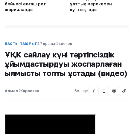
бейнесі алғаш рет
ұлттық мерекемен
жарияланды
құттықтады
17 қараша
·
1 мин оқу
БАСТЫ ТАҚЫРЫП
ҰҚК сайлау күні тәртіпсіздік
ұйымдастырдуы жоспарлаған
қылмыстық топты ұстады (видео)
Алмас Жарасхан
Бөлісу:
@