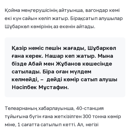
Қойма меңгерушісінің айтуынша, вагондар кемі
екі күн сайын келіп жатыр. Бірақ, сатып алушылар
Шұбаркөл көмірінің аз екенін айтады.
Қазір неміс пешін жағады, Шұбаркөл
ғана керек. Нашар кеп жатыр. Мына
бізде Абай мен Жұбанов көшесінде
сатылады. Бірақ оған мүлдем
келмейді, – дейді көмір сатып алушы
Нәсіпбек Мұстафин.
Телеарнаның хабарлауынша, 40-станция
тұйығына бүгін ғана жеткізілген 300 тонна көмір
міне, 1 сағатта сатылып кетті. Ал, негізі