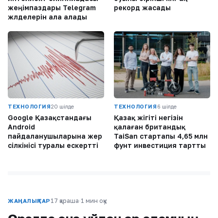
жеңімпаздары Telegram
рекорд жасады
жүлделерін ала алады
ТЕХНОЛОГИЯ
20 шілде
ТЕХНОЛОГИЯ
6 шілде
Google Қазақстандағы
Қазақ жігіті негізін
Android
қалаған британдық
пайдаланушыларына жер
TaiSan стартапы 4,65 млн
сілкінісі туралы ескертті
фунт инвестиция тартты
17 қараша
·
1 мин оқу
ЖАҢАЛЫҚТАР