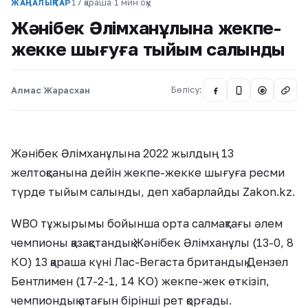
17 қараша
·
1 мин оқу
ЖАҢАЛЫҚТАР
Жәнібек Әлімханұлына жекпе-
жекке шығуға тыйым салынды
Алмас Жарасхан
Бөлісу:
@
Жәнібек Әлімханұлына 2022 жылдың 13
желтоқсанына дейін жекпе-жекке шығуға ресми
түрде тыйым салынды, деп хабарлайды Zakon.kz.
WBO тұжырымы бойынша орта салмақтағы әлем
чемпионы қазақстандық Жәнібек Әлімханұлы (13-0, 8
КО) 13 қараша күні Лас-Вегаста британдық Дензел
Бентлимен (17-2-1, 14 КО) жекпе-жек өткізіп,
чемпиондық атағын бірінші рет қорғады.