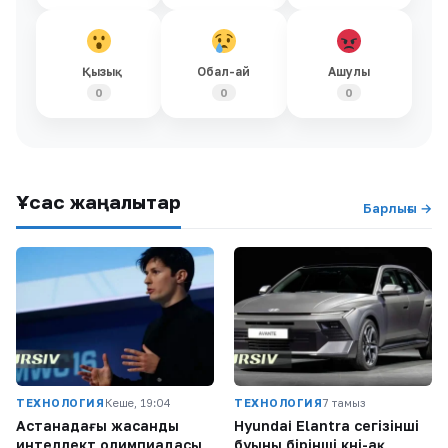
Қызық
Обал-ай
Ашулы
0
0
0
Ұқсас жаңалықтар
Барлығы →
ТЕХНОЛОГИЯ
Кеше, 19:04
ТЕХНОЛОГИЯ
7 тамыз
Астанадағы жасанды
Hyundai Elantra сегізінші
интеллект олимпиадасы
буыны бірінші күні-ақ