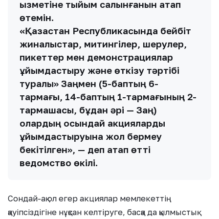
қызметіне тыйым салынғанын атап
өтемін.
«Қазақстан Республикасында бейбіт
жиналыстар, митингілер, шерулер,
пикеттер мен демонстрациялар
ұйымдастыру және өткізу тәртібі
туралы» Заңмен (5-баптың 6-
тармағы, 14-баптың 1-тармағының 2-
тармақшасы, бұдан әрі — Заң)
олардың осындай акцияларды
ұйымдастыруына жол бермеу
бекітілген», — деп атап өтті
ведомство өкілі.
Сондай-ақ ол егер акциялар мемлекеттің
қауіпсіздігіне нұқсан келтіруге, басқа да қылмыстық