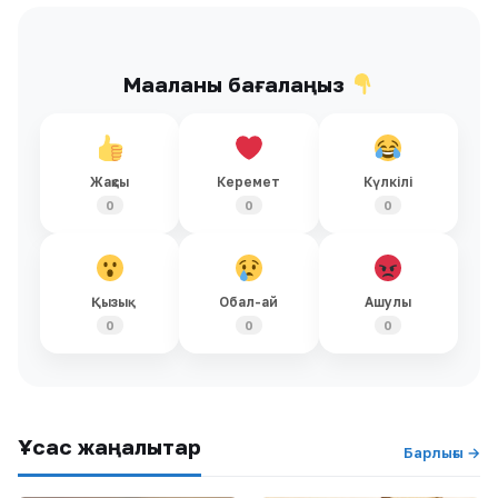
Мақаланы бағалаңыз
Жақсы
Керемет
Күлкілі
0
0
0
Қызық
Обал-ай
Ашулы
0
0
0
Ұқсас жаңалықтар
Барлығы →