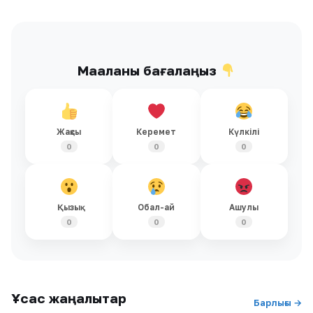
Мақаланы бағалаңыз
Жақсы
Керемет
Күлкілі
0
0
0
Қызық
Обал-ай
Ашулы
0
0
0
Ұқсас жаңалықтар
Барлығы →