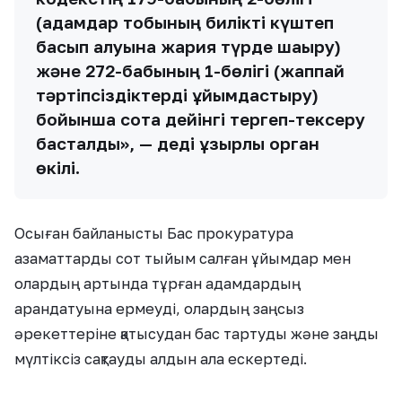
(адамдар тобының билікті күштеп
басып алуына жария түрде шақыру)
және 272-бабының 1-бөлігі (жаппай
тәртіпсіздіктерді ұйымдастыру)
бойынша сотқа дейінгі тергеп-тексеру
басталды», — деді құзырлы орган
өкілі.
Осыған байланысты Бас прокуратура
азаматтарды сот тыйым салған ұйымдар мен
олардың артында тұрған адамдардың
арандатуына ермеуді, олардың заңсыз
әрекеттеріне қатысудан бас тартуды және заңды
мүлтіксіз сақтауды алдын ала ескертеді.