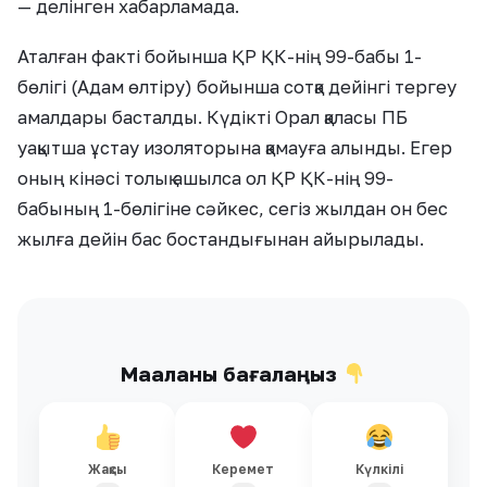
— делінген хабарламада.
Аталған факті бойынша ҚР ҚК-нің 99-бабы 1-
бөлігі (Адам өлтіру) бойынша сотқа дейінгі тергеу
амалдары басталды. Күдікті Орал қаласы ПБ
уақытша ұстау изоляторына қамауға алынды. Егер
оның кінәсі толық ашылса ол ҚР ҚК-нің 99-
бабының 1-бөлігіне сәйкес, сегіз жылдан он бес
жылға дейін бас бостандығынан айырылады.
Мақаланы бағалаңыз
Жақсы
Керемет
Күлкілі