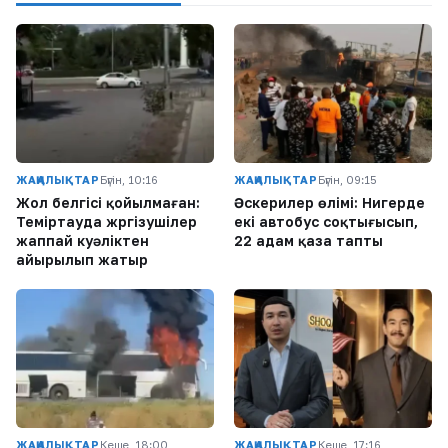
ЖАҢАЛЫҚТАР
Бүгін, 10:16
ЖАҢАЛЫҚТАР
Бүгін, 09:15
Жол белгісі қойылмаған:
Әскерилер өлімі: Нигерде
Теміртауда жүргізушілер
екі автобус соқтығысып,
жаппай куәліктен
22 адам қаза тапты
айырылып жатыр
ЖАҢАЛЫҚТАР
Кеше, 18:00
ЖАҢАЛЫҚТАР
Кеше, 17:16