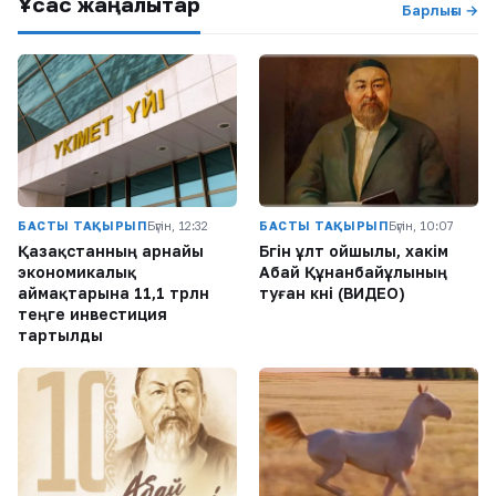
Ұқсас жаңалықтар
Барлығы →
БАСТЫ ТАҚЫРЫП
Бүгін, 12:32
БАСТЫ ТАҚЫРЫП
Бүгін, 10:07
Қазақстанның арнайы
Бүгін ұлт ойшылы, хакім
экономикалық
Абай Құнанбайұлының
аймақтарына 11,1 трлн
туған күні (ВИДЕО)
теңге инвестиция
тартылды