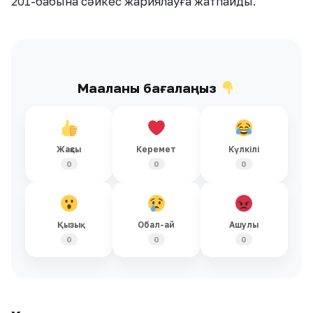
201-бабына сәйкес жариялауға жатпайды.
Мақаланы бағалаңыз
Жақсы
Керемет
Күлкілі
0
0
0
Қызық
Обал-ай
Ашулы
0
0
0