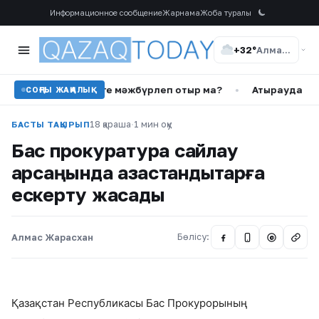
Информационное сообщение
Жарнама
Жоба туралы
+32°
Алматы
р сүруге мәжбүрлеп отыр ма?
•
Атырауда емханаға сүндет
СОҢҒЫ ЖАҢАЛЫҚ
18 қараша
·
1 мин оқу
БАСТЫ ТАҚЫРЫП
Бас прокуратура сайлау
қарсаңында қазақстандықтарға
ескерту жасады
Алмас Жарасхан
Бөлісу:
@
Қазақстан Республикасы Бас Прокурорының