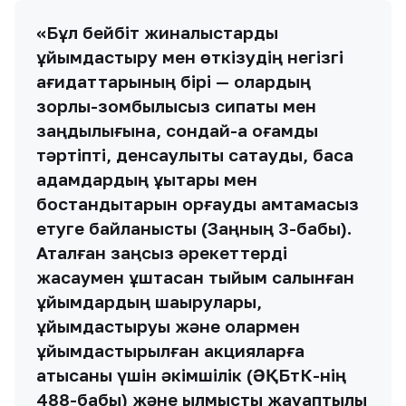
«Бұл бейбіт жиналыстарды
ұйымдастыру мен өткізудің негізгі
қағидаттарының бірі — олардың
зорлық-зомбылықсыз сипаты мен
заңдылығына, сондай-ақ қоғамдық
тәртіпті, денсаулықты сақтауды, басқа
адамдардың құқықтары мен
бостандықтарын қорғауды қамтамасыз
етуге байланысты (Заңның 3-бабы).
Аталған заңсыз әрекеттерді
жасаумен ұштасқан тыйым салынған
ұйымдардың шақырулары,
ұйымдастыруы және олармен
ұйымдастырылған акцияларға
қатысқаны үшін әкімшілік (ӘҚБтК-нің
488-бабы) және қылмыстық жауаптылық