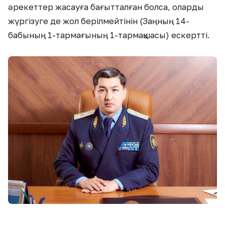
әрекеттер жасауға бағытталған болса, оларды
жүргізуге де жол берілмейтінін (Заңның 14-
бабының 1-тармағының 1-тармақшасы) ескертті.