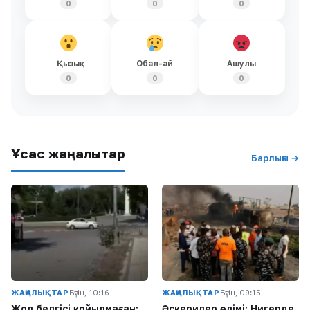
0
0
0
Қызық
Обал-ай
Ашулы
0
0
0
Ұқсас жаңалықтар
Барлығы →
ЖАҢАЛЫҚТАР
Бүгін, 10:16
ЖАҢАЛЫҚТАР
Бүгін, 09:15
Жол белгісі қойылмаған:
Әскерилер өлімі: Нигерде