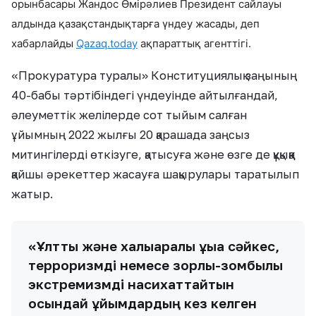
орынбасары Жандос Өмірәлиев Президент сайлауы
алдында қазақстандықтарға үндеу жасады, деп
хабарлайды
Qazaq.today
ақпараттық агенттігі.
«Прокуратура туралы» Конституциялық заңының
40-бабы тәртібіндегі үндеуінде айтылғандай,
әлеуметтік желілерде сот тыйым салған
ұйымның 2022 жылғы 20 қарашада заңсыз
митингілерді өткізуге, қатысуға және өзге де құқыққа
қайшы әрекеттер жасауға шақырулары таратылып
жатыр.
«Ұлттық және халықаралық құқыққа сәйкес,
терроризмді немесе зорлық-зомбылық
экстремизмді насихаттайтын
осындай ұйымдардың кез келген