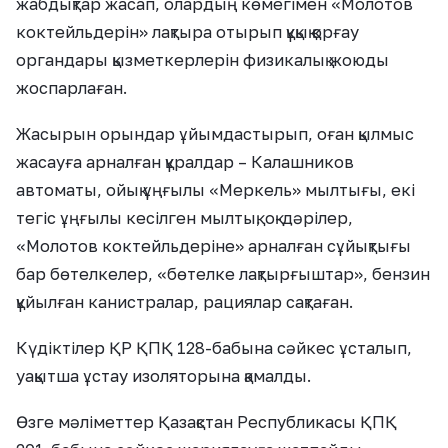
жабдықтар жасап, олардың көмегімен «Молотов
коктейльдерін» лақтыра отырып құқық қорғау
органдары қызметкерлерін физикалық жоюды
жоспарлаған.
Жасырын орындар ұйымдастырып, оған қылмыс
жасауға арналған құралдар – Калашников
автоматы, ойық ұңғылы «Меркель» мылтығы, екі
тегіс ұңғылы кесілген мылтық, оқ-дәрілер,
«Молотов коктейльдеріне» арналған сұйықтығы
бар бөтелкелер, «бөтелке лақтырғыштар», бензин
құйылған канистралар, рациялар сақтаған.
Күдіктілер ҚР ҚПҚ 128-бабына сәйкес ұсталып,
уақытша ұстау изоляторына қамалды.
Өзге мәліметтер Қазақстан Республикасы ҚПҚ