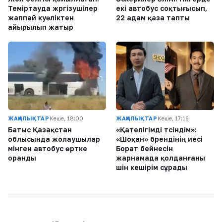
Теміртауда жүргізушілер
екі автобус соқтығысып,
жаппай куәліктен
22 адам қаза тапты
айырылып жатыр
ЖАҢАЛЫҚТАР
Кеше, 18:00
ЖАҢАЛЫҚТАР
Кеше, 17:16
Батыс Қазақстан
«Қателігімді түсіндім»:
облысында жолаушылар
«Шоқан» брендінің иесі
мінген автобус өртке
Борат бейнесін
оранды
жарнамада қолданғаны
үшін кешірім сұрады