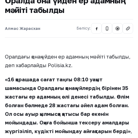
Оралда қонақ үйден ер адамның
мәйіті табылды
Алмас Жарасхан
Бөлісу:
@
Оралдағы қонақ үйден ер адамның мәйіті табылды,
деп хабарлайды Polisia.kz.
«16 қарашада сағат таңғы 08:10 уақыт
шамасында Оралдағы қонақ үйлердің бірінен 35
жастағы ер адамның өлі денесі табылды. Өлім
болған бөлмеде 28 жастағы әйел адам болған.
Ол осы ауыр қылмысқа қатысы бар екенін
мойындады. Оқиға бойынша тексеру амалдары
жүргізіліп, күдікті мойындау айғақтарын берді»
,