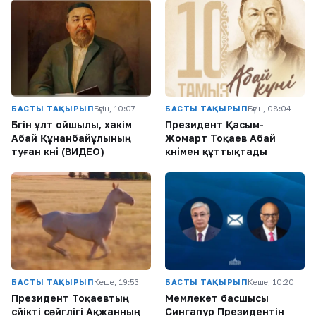
БАСТЫ ТАҚЫРЫП
Бүгін, 10:07
БАСТЫ ТАҚЫРЫП
Бүгін, 08:04
Бүгін ұлт ойшылы, хакім
Президент Қасым-
Абай Құнанбайұлының
Жомарт Тоқаев Абай
туған күні (ВИДЕО)
күнімен құттықтады
БАСТЫ ТАҚЫРЫП
Кеше, 19:53
БАСТЫ ТАҚЫРЫП
Кеше, 10:20
Президент Тоқаевтың
Мемлекет басшысы
сүйікті сәйгүлігі Ақжанның
Сингапур Президентін