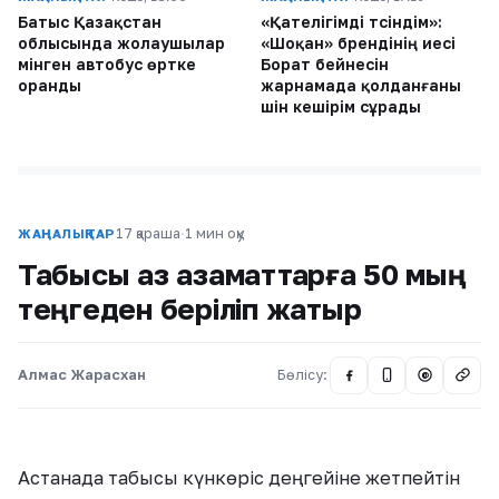
Батыс Қазақстан
«Қателігімді түсіндім»:
облысында жолаушылар
«Шоқан» брендінің иесі
мінген автобус өртке
Борат бейнесін
оранды
жарнамада қолданғаны
үшін кешірім сұрады
17 қараша
·
1 мин оқу
ЖАҢАЛЫҚТАР
Табысы аз азаматтарға 50 мың
теңгеден беріліп жатыр
Алмас Жарасхан
Бөлісу:
@
Астанада табысы күнкөріс деңгейіне жетпейтін