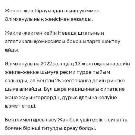
Жекпе-жек бірауыздан шыққан үкіммен
Әлімханұлының жеңісімен аяқталды.
Жекпе-жектен кейін Невада штатының
атлетикалық комиссиясы боксшыларға шектеу
қойды.
Әлімханұлына 2022 жылдың 13 желтоқсанына дейін
жекпе-жекке шығуға ресми түрде тыйым
салынды, ал Бентли 28 желтоқсанға дейін рингке
шыға алмайды. Бұл шара медициналық сипатқа ие
және жауынгерлердің дұрыс қалпына келуіне
қызмет етеді.
Бентлимен қарсыласу Жәнібек үшін ерікті сипатта
болған бірінші титулды қорғау болды.