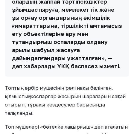
олардың жаппай тәртіпсіздіктер
ұйымдастыруға, мемлекеттік және
құқық қорғау органдарының әкімшілік
ғимараттарына, тіршілікті қамтамасыз
ету объектілеріне қару мен
тұтандырғыш қоспаларды қолдану
арқылы шабуыл жасауға
дайындалғандары құжатталған», —
деп хабарлады ҰКҚ баспасөз қызметі.
Топтың әрбір мүшесінің рөлі нақты бөлінген,
қылмыстық жоспарлар жасырын шараларын сақтай
отырып, тұрақты кездесулер барысында
талқыланды.
Топ мүшелері «бөтелке лақтырғыш» деп аталатын