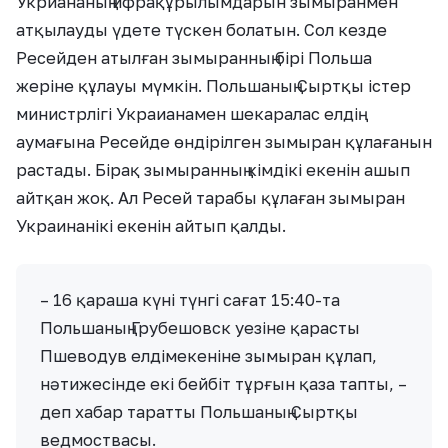
Укриананың ифрақұрылымдарын зымыранмен
атқылауды үдете түскен болатын. Сол кезде
Ресейден атылған зымыранның бірі Польша
жеріне құлауы мүмкін. Польшаның Сыртқы істер
министрлігі Украианамен шекаралас елдің
аумағына Ресейде өндірілген зымыран құлағанын
растады. Бірақ зымыранның кімдікі екенін ашып
айтқан жоқ. Ал Ресей тарабы құлаған зымыран
Украинанікі екенін айтып қалды.
– 16 қараша күні түнгі сағат 15:40-та
Польшаның Грубешовск уезіне қарасты
Пшеводув елдімекеніне зымыран құлап,
нәтижесінде екі бейбіт тұрғын қаза тапты, –
деп хабар таратты Польшаның Сыртқы
ведмоствасы.