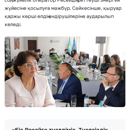
соң, жүйелік оператор Ресейдің реттеуші энергия
жүйесіне қосылуға мәжбүр. Сәйкесінше, қыруар
қаржы көрші елдің өндірушілеріне аударылып
келеді.
«Біз Ресейге тәуелдіміз. Тәуелсіздік