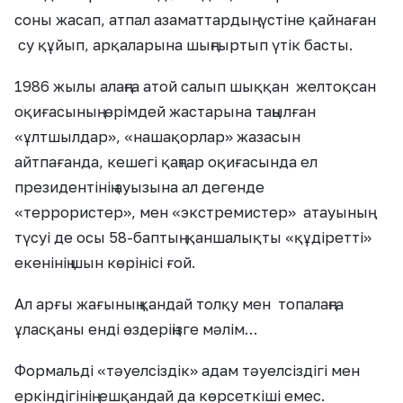
соны жасап, атпал азаматтардың үстіне қайнаған
су құйып, арқаларына шыңғыртып үтік басты.
1986 жылы алаңға атой салып шыққан желтоқсан
оқиғасының өрімдей жастарына таңылған
«ұлтшылдар», «нашақорлар» жазасын
айтпағанда, кешегі қаңтар оқиғасында ел
президентінің ауызына ал дегенде
«террористер», мен «экстремистер» атауының
түсуі де осы 58-баптың қаншалықты «құдіретті»
екенінің шын көрінісі ғой.
Ал арғы жағының қандай толқу мен топалаңға
ұласқаны енді өздеріңізге мәлім…
Формальді «тәуелсіздік» адам тәуелсіздігі мен
еркіндігінің ешқандай да көрсеткіші емес.