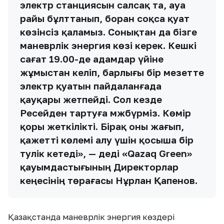
электр станциясын салсақ та, ауа
райы бұлттанып, боран соқса қуат
көзінсіз қаламыз. Сонықтан да бізге
маневрлік энергия көзі керек. Кешкі
сағат 19.00-де адамдар үйіне
жұмыстан келіп, барлығы бір мезетте
электр қуатын пайдаланғада
қауқары жетпейді. Сол кезде
Ресейден тартуға мәжбүрміз. Көмір
қоры жеткілікті. Бірақ оны жағып,
қажетті көлемі алу үшін қосыша бір
тәулік кетеді», — деді «Qazaq Green»
қауымдастығының Директорлар
кеңесінің төрағасы Нұрлан Қапенов.
Қазақстанда маневрлік энергия көздері