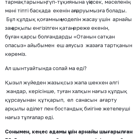
тармақтарының түп-тұқиянына үңілсек, мәселенің
мәні тіпті басқада екенін аңғаруымызға болады.
Бұл құлдық қоғамның моделін жасау үшін арнайы
заң арқылы енгізілген қатаң ереже екенін,
бұған қарсы болғандарды «Отанын сатқан
опасыз» айыбымен еш аяусыз жазаға тартқанын
көреміз.
Ал шынтуайтында солай ма еді?
Қызыл жүйеден жазықсыз жапа шеккен әлгі
жандар, керісінше, туған халқын нағыз құлдық
құрсауынан құтқарып, ел санасын ағарту
арқылы әділет пен бостандық биігіне жетелеуші
нағыз тұлғалар еді.
Сонымен, кеңес адамы үшін арнайы шығарылған