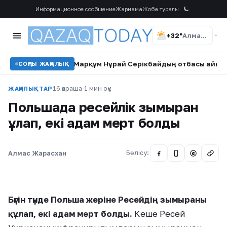
Информационное сообщение
Жарнама
Жоба туралы
+32°
Алматы
шты
•
Марқұм Нұрай Серікбайдың отбасы айыпталушыдан 1
СОҢҒЫ ЖАҢАЛЫҚ
16 қараша
·
1 мин оқу
ЖАҢАЛЫҚТАР
Польшада ресейлік зымыран
құлап, екі адам мерт болды
Алмас Жарасхан
Бөлісу:
@
Бүгін түнде Польша жеріне Ресейдің зымыраны
құлап, екі адам мерт болды.
Кеше Ресей