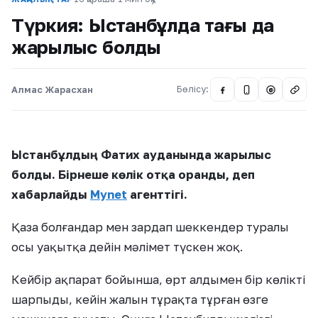
Түркия: Ыстанбұлда тағы да
жарылыс болды
Алмас Жарасхан
Бөлісу:
@
Ыстанбұлдың Фатих ауданында жарылыс
болды. Бірнеше көлік отқа оранды, деп
хабарлайды
Mynet
агенттігі.
Қаза болғандар мен зардап шеккендер туралы
осы уақытқа дейін мәлімет түскен жоқ.
Кейбір ақпарат бойынша, өрт алдымен бір көлікті
шарпыды, кейін жалын тұрақта тұрған өзге