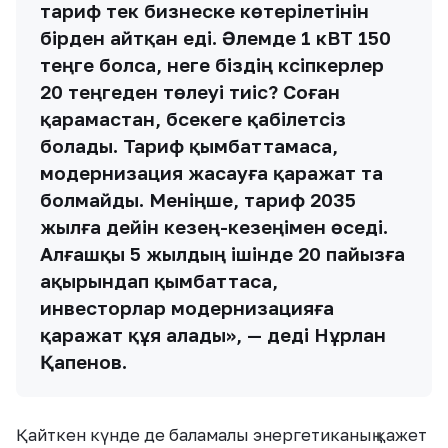
тариф тек бизнеске көтерілетінін
бірден айтқан еді. Әлемде 1 кВТ 150
теңге болса, неге біздің кәсіпкерлер
20 теңгеден төлеуі тиіс? Соған
қарамастан, бәсекеге қабілетсіз
болады. Тариф қымбаттамаса,
модернизация жасауға қаражат та
болмайды. Меніңше, тариф 2035
жылға дейін кезең-кезеңімен өседі.
Алғашқы 5 жылдың ішінде 20 пайызға
ақырындап қымбаттаса,
инвесторлар модернизацияға
қаражат құя алады», — деді Нұрлан
Қапенов.
Қайткен күнде де баламалы энергетиканың қажет