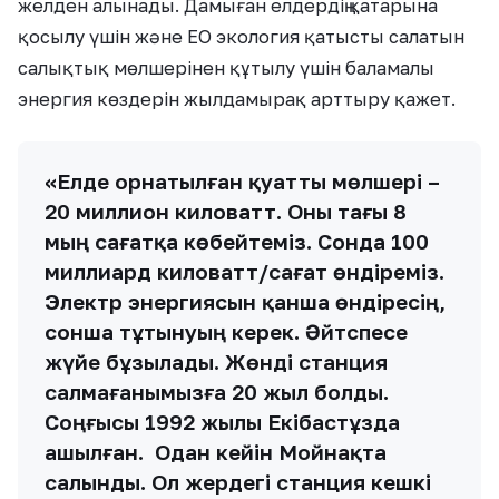
желден алынады. Дамыған елдердің қатарына
қосылу үшін және ЕО экология қатысты салатын
салықтық мөлшерінен құтылу үшін баламалы
энергия көздерін жылдамырақ арттыру қажет.
«Елде орнатылған қуатты мөлшері –
20 миллион киловатт. Оны тағы 8
мың сағатқа көбейтеміз. Сонда 100
миллиард киловатт/сағат өндіреміз.
Электр энергиясын қанша өндіресің,
сонша тұтынуың керек. Әйтспесе
жүйе бұзылады. Жөнді станция
салмағанымызға 20 жыл болды.
Соңғысы 1992 жылы Екібастұзда
ашылған. Одан кейін Мойнақта
салынды. Ол жердегі станция кешкі