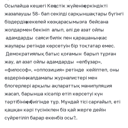
Осылайша кешегі Кеңестік жүйенің еркіндікті
жазалаушы 58- бап секілді сарқыншақтары бүгінгі
біздердің жекелей көзқарасымызға бейсана
жолдармен бекініп алып, әлі де азат ойлы
адамдарды саяси билік пен қарашаның хас
жаулары ретінде көрсетуін бір тоқтатар емес.
Демократиялық батыс қоғамын барып тұрған
жау, ал азат ойлы адамдарды «елбұзар»,
«философ», «оппозиция» ретінде кейіптеп, оны
өздерінің жалдамалы журналистері мен
блогерлері арқылы ақпараттық манипуляция
жасап, барынша кісәпір етіп көрсетуі күн
тәртібінің ең биігінде тұр. Мұндай тісі сарғайып, еті
қашқан кәрі түсінікпен біз қай жерге дейін
сүйретіліп барар екенбіз осы?..