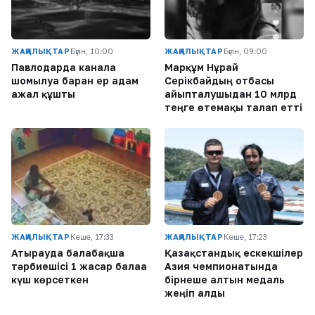
ЖАҢАЛЫҚТАР
Бүгін, 10:00
ЖАҢАЛЫҚТАР
Бүгін, 09:00
Павлодарда каналға
Марқұм Нұрай
шомылуға барған ер адам
Серікбайдың отбасы
ажал құшты
айыпталушыдан 10 млрд
теңге өтемақы талап етті
ЖАҢАЛЫҚТАР
Кеше, 17:33
ЖАҢАЛЫҚТАР
Кеше, 17:23
Атырауда балабақша
Қазақстандық ескекшілер
тәрбиешісі 1 жасар балаға
Азия чемпионатында
күш көрсеткен
бірнеше алтын медаль
жеңіп алды