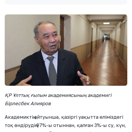
ҚР Ұлттық ғылым академиясының академигі
Бірлесбек Алияров
Академиктің айтуынша, қазіргі уақытта еліміздегі
тоқ өндірудің 97%-ы отыннан, қалған 3%-ы су, күн,