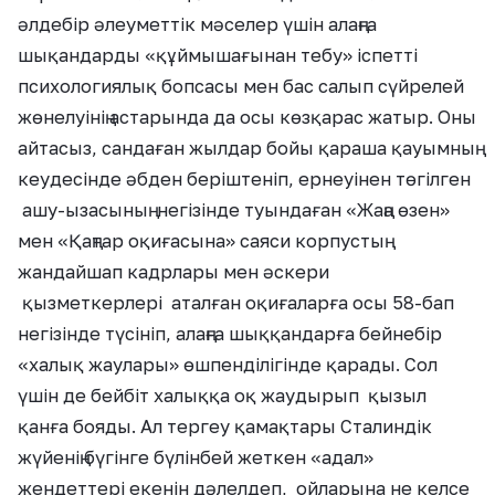
әлдебір әлеуметтік мәселер үшін алаңға
шықандарды «құймышағынан тебу» іспетті
психологиялық бопсасы мен бас салып сүйрелей
жөнелуінің астарында да осы көзқарас жатыр. Оны
айтасыз, сандаған жылдар бойы қараша қауымның
кеудесінде әбден беріштеніп, ернеуінен төгілген
ашу-ызасының негізінде туындаған «Жаңа өзен»
мен «Қаңтар оқиғасына» саяси корпустың
жандайшап кадрлары мен әскери
қызметкерлері аталған оқиғаларға осы 58-бап
негізінде түсініп, алаңға шыққандарға бейнебір
«халық жаулары» өшпенділігінде қарады. Сол
үшін де бейбіт халыққа оқ жаудырып қызыл
қанға бояды. Ал тергеу қамақтары Сталиндік
жүйенің бүгінге бүлінбей жеткен «адал»
жендеттері екенін дәлелдеп, ойларына не келсе