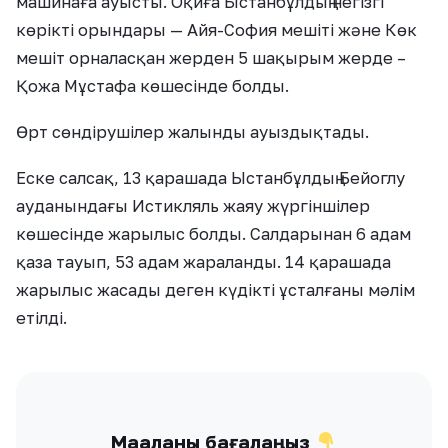
машинаға ауысты. Оқиға Ыстанбұлдың негізгі
көрікті орындары — Айя-София мешіті және Көк
мешіт орналасқан жерден 5 шақырым жерде –
Қожа Мұстафа көшесінде болды.
Өрт сөндірушілер жалынды ауыздықтады.
Еске салсақ, 13 қарашада Ыстанбұлдың Бейоглу
ауданындағы Истикляль жаяу жүргіншілер
көшесінде жарылыс болды. Салдарынан 6 адам
қаза тауып, 53 адам жараланды. 14 қарашада
жарылыс жасады деген күдікті ұсталғаны мәлім
етілді.
Мақаланы бағалаңыз