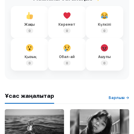
Жақсы
Керемет
Күлкілі
0
0
0
Қызық
Обал-ай
Ашулы
0
0
0
Ұқсас жаңалықтар
Барлығы →