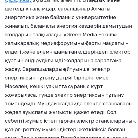
Отандық және
Qazaq.today
ақпараттық агенттігі.
шетелдік ғалымдар, сарапшылар Алматы
энергетика және байланыс университетіне
жиналып, баламалы энергия көздерін дамытудың
жолдарын талқылады. «Green Media Forum»
халықаралық медиафорумының басты мақсаты –
елдегі және әлемнің дамыған елдеріндегі электор
қуатын өндірудің тиімді жолдарына сараптама
жасау. Сарапшылардың айтуынша, электр
энергиясын тұтыну деңгейі біркелкі емес.
Мәселен, кешкі уақытта сұраныс күрт
жоғарыласа, түнде электр энергиясын тұтыну
төмендейді. Мұндай жағдайда электр стансалары
жедел ауыспалы жұмысты қажет етеді. Сол
себепті жұмыс істеп тұрған электр стансаларының
қазіргі реттеу мүмкіндіктері жеткіліксіз болған