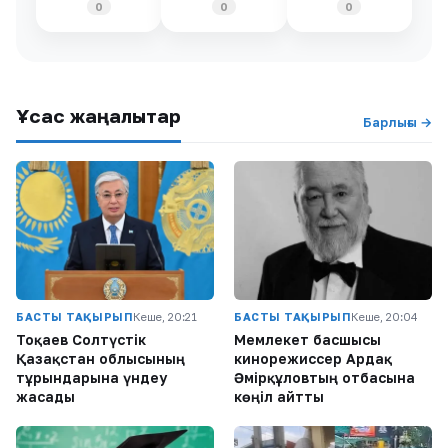
0
0
0
Ұқсас жаңалықтар
Барлығы →
БАСТЫ ТАҚЫРЫП
Кеше, 20:21
БАСТЫ ТАҚЫРЫП
Кеше, 20:04
Тоқаев Солтүстік
Мемлекет басшысы
Қазақстан облысының
кинорежиссер Ардақ
тұрғындарына үндеу
Әмірқұловтың отбасына
жасады
көңіл айтты