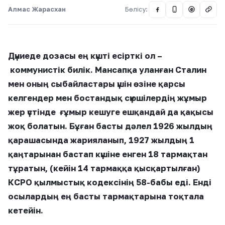
Алмас Жарасхан
Бөлісу:
@
Дүниеде дозасы ең күшті есірткі ол –
коммунистік билік. Мансапқа уланған Сталин
мен оның сыбайластары үшін өзіне қарсы
келгендер мен бостандық сүюшілердің жұмыр
жер үстінде ғұмыр кешуге ешқандай да қақысы
жоқ болатын. Бұған басты дәлел 1926 жылдың
қарашасында жарияланып, 1927 жылдың 1
қаңтарынан бастап күшіне енген 18 тармақтан
тұратын, (кейін 14 тармаққа қысқартылған)
КСРО қылмыстық кодексінің 58-бабы еді. Енді
осылардың ең басты тармақтарына тоқтала
кетейін.