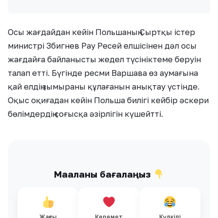
Осы жағдайдан кейін Польшаның Сыртқы істер
министрі Збигнев Рау Ресей елшісінен дәл осы
жағдайға байланысты жедел түсініктеме беруін
талап етті. Бүгінде ресми Варшава өз аумағына
қай елдің зымыраны құлағанын анықтау үстінде.
Оқыс оқиғадан кейін Польша билігі кейбір әскери
бөлімдердің соғысқа әзірлігін күшейтті.
Мақаланы бағалаңыз
Жақсы
Керемет
Күлкілі