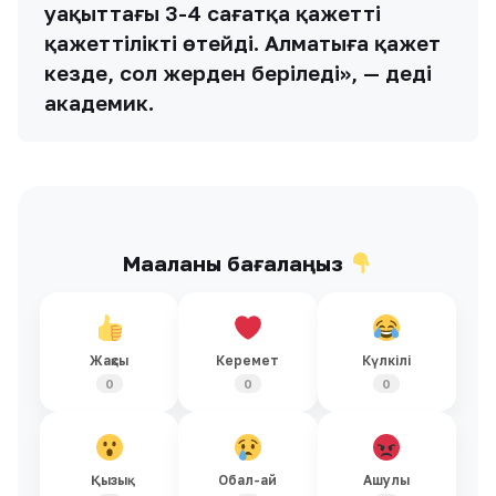
уақыттағы 3-4 сағатқа қажетті
қажеттілікті өтейді. Алматыға қажет
кезде, сол жерден беріледі», — деді
академик.
Мақаланы бағалаңыз
Жақсы
Керемет
Күлкілі
0
0
0
Қызық
Обал-ай
Ашулы