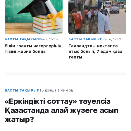
БАСТЫ ТАҚЫРЫП
Кеше, 15:18
БАСТЫ ТАҚЫРЫП
Кеше, 12:52
Білім гранты иегерлерінің
Таиландтағы мектепте
тізімі жария болды
атыс болып, 7 адам қаза
тапты
15 қараша
·
1 мин оқу
БАСТЫ ТАҚЫРЫП
«Еркіндікті соттау» тәуелсіз
Қазақстанда қалай жүзеге асып
жатыр?