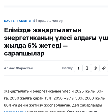
15 қараша
·
1 мин оқу
БАСТЫ ТАҚЫРЫП
Елімізде жаңартылатын
энергетиканың үлесі алдағы үш
жылда 6% жетеді —
сарапшылар
Алмас Жарасхан
Бөлісу:
@
Жаңартылатын энергетиканың үлесін 2025 жылы 6%-
ға, 2030 жылға қарай 15%, 2050 жылы 50%, 2060 жылы
80%-ға дейін жеткізу жоспарланған, деп хабарлайды