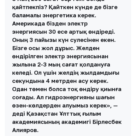
қайтпекпіз? Қайткен күнде де бізге
баламалы энергетика керек.
Америкада бізден электр
энергиясын 30 есе артық өндіреді.
Оның 3 пайызы күн сәулесінен екен.
Бізге осы жол дұрыс. Желден
өндірілген электр энергиясынан
жылына 2-3 мың сағат қолдануға
келеді. Ол үшін желдің жылдамдығы
секундына 4 метрден асу керек.
Одан төмен болса тоқ өндіру қиынға
соғады. Ал гидроэнергияны шағын
өзен-көлдерден алуымыз керек», —
деді Қазақстан Ұлттық ғылым
академиясының академигі Бірлесбек
Алияров.