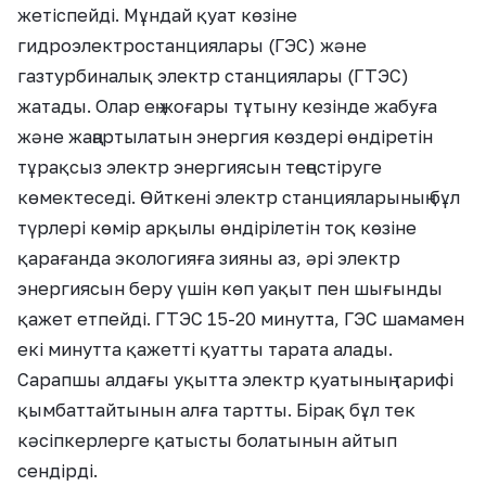
жетіспейді. Мұндай қуат көзіне
гидроэлектростанциялары (ГЭС) және
газтурбиналық электр станциялары (ГТЭС)
жатады. Олар ең жоғары тұтыну кезінде жабуға
және жаңартылатын энергия көздері өндіретін
тұрақсыз электр энергиясын теңестіруге
көмектеседі. Өйткені электр станцияларының бұл
түрлері көмір арқылы өндірілетін тоқ көзіне
қарағанда экологияға зияны аз, әрі электр
энергиясын беру үшін көп уақыт пен шығынды
қажет етпейді. ГТЭС 15-20 минутта, ГЭС шамамен
екі минутта қажетті қуатты тарата алады.
Сарапшы алдағы уқытта электр қуатының тарифі
қымбаттайтынын алға тартты. Бірақ бұл тек
кәсіпкерлерге қатысты болатынын айтып
сендірді.