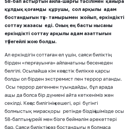
58-бап астыртын айла-шарғы тәсілімен қайыра
құлдық қоғамды құрушы, сол арқылы адам
бостандығын түп- тамырымен жойып, еркіндікті
соттау жазасы еді. Оның ең басты нысаны
еркіндікті соттау арқылы адам азаттығын
түбегейлі жою болды.
Ал еркіндігін соттаған ел үшін, саяси биліктің
бірден «перғауынға» айланатыны бесенеден
белгілі. Осылайша кім кеңестік билікке қарсы
болды ол бірден экстремист пен террор атанды.
Осы террор дегеннен туындайды, бұл арада
ащы да болса бір дүниені айта кеткеніміз жөн
секілді. Кеңес билігінің кешегі, әрі бүгінгі
болмыстық мирасқоры ретінде біздің ішімізде осы
58-баптың үрейі мен бізге беймәлім әрекеттері
бар. Саяси биліктің сөз бостандығы я болмаса