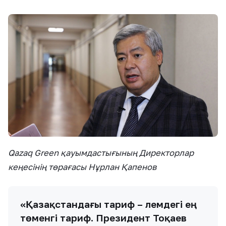
Qazaq Green қауымдастығының Директорлар
кеңесінің төрағасы Нұрлан Қапенов
«Қазақстандағы тариф – әлемдегі ең
төменгі тариф. Президент Тоқаев