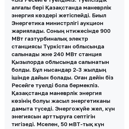
алғалы бері Қазақстанда маневрлік
энергия көздері жетіспейді. Биыл
Энергетика министрлігі аукцион
жариялады. Соның нәтижесінде 900
МВт газтурбиналық электр
станциясы Түркістан облысында
салынады және 240 МВт станция
Қызылорда облысында салынатын
болды. Бұл нысандар 2-3 жылдың
ішінде дайын болады. Оған дейін біз
Ресейге тәуелді бола бермекпіз.
Қазақстанда маневрлік энергия
көзінің болуы жасыл энергетиканы
дамыта түседі. Энергожүйе жел, күн
энегиясын арттыруға септігін
тигізеді. Мәселен, 50 мВТ-тық күн