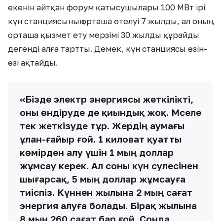
екенін айтқан форум қатысушылары 100 МВт ірі
күн станциясының орташа өтелуі 7 жылды, ал оның
орташа қызмет ету мерзімі 30 жылды құрайды
дегенді алға тартты. Демек, күн станциясы өзін-
өзі ақтайды.
«Бізде электр энергиясы жеткілікті,
оны өндіруде де қиындық жоқ. Мәселе
тек жеткізуде тұр. Жердің аумағы
ұлан-ғайыр ғой. 1 киловат қуатты
көмірден алу үшін 1 мың доллар
жұмсау керек. Ал соны күн сәулесінен
шығарсақ, 5 мың доллар жұмсауға
тиіспіз. Күннен жылына 2 мың сағат
энергия алуға болады. Бірақ жылына
8 мың 260 сағат бар ғой. Сонда