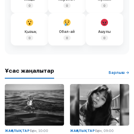
0
0
0
Қызық
Обал-ай
Ашулы
0
0
0
Ұқсас жаңалықтар
Барлығы →
ЖАҢАЛЫҚТАР
Бүгін, 10:00
ЖАҢАЛЫҚТАР
Бүгін, 09:00