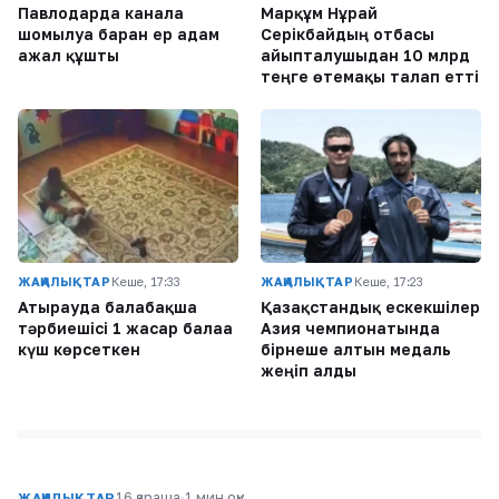
Павлодарда каналға
Марқұм Нұрай
шомылуға барған ер адам
Серікбайдың отбасы
ажал құшты
айыпталушыдан 10 млрд
теңге өтемақы талап етті
ЖАҢАЛЫҚТАР
Кеше, 17:33
ЖАҢАЛЫҚТАР
Кеше, 17:23
Атырауда балабақша
Қазақстандық ескекшілер
тәрбиешісі 1 жасар балаға
Азия чемпионатында
күш көрсеткен
бірнеше алтын медаль
жеңіп алды
16 қараша
·
1 мин оқу
ЖАҢАЛЫҚТАР