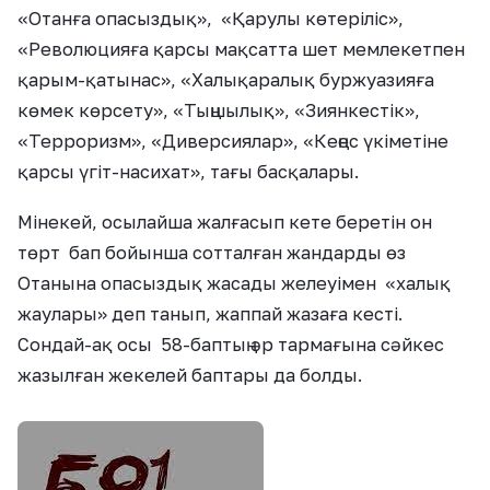
«Отанға опасыздық», «Қарулы көтеріліс»,
«Революцияға қарсы мақсатта шет мемлекетпен
қарым-қатынас», «Халықаралық буржуазияға
көмек көрсету», «Тыңшылық», «Зиянкестік»,
«Терроризм», «Диверсиялар», «Кеңес үкіметіне
қарсы үгіт-насихат», тағы басқалары.
Мінекей, осылайша жалғасып кете беретін он
төрт бап бойынша сотталған жандарды өз
Отанына опасыздық жасады желеуімен «халық
жаулары» деп танып, жаппай жазаға кесті.
Сондай-ақ осы 58-баптың әр тармағына сәйкес
жазылған жекелей баптары да болды.