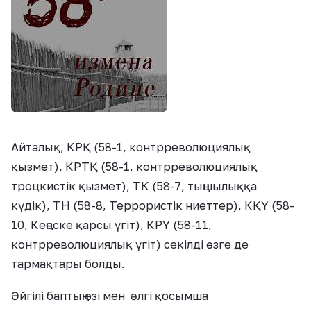
Айталық, КРҚ (58-1, контрреволюциялық
қызмет), КРТҚ (58-1, контрреволюциялық
троцкистік қызмет), ТК (58-7, тыңшылыққа
күдік), ТН (58-8, Террористік ниеттер), КҚҮ (58-
10, Кеңеске қарсы үгіт), КРҮ (58-11,
контрреволюциялық үгіт) секілді өзге де
тармақтары болды.
Әйгілі баптың өзі мен әлгі қосымша