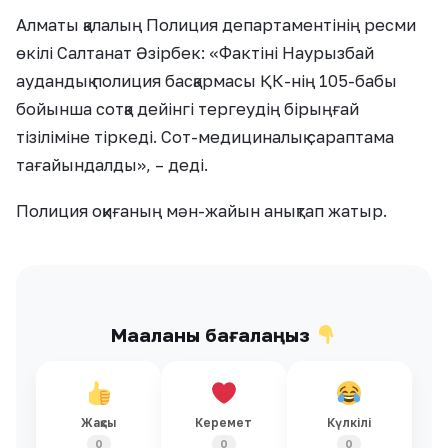
Алматы қалалың Полиция департаментінің ресми
өкілі Салтанат Әзірбек: «Фактіні Наурызбай
аудандық полиция басқармасы ҚК-нің 105-бабы
бойынша сотқа дейінгі тергеудің бірыңғай
тізіліміне тіркеді. Сот-медициналық сараптама
тағайындалды», – деді.
Полиция оқиғаның мән-жайын анықтап жатыр.
Мақаланы бағалаңыз
Жақсы
Керемет
Күлкілі
0
0
0