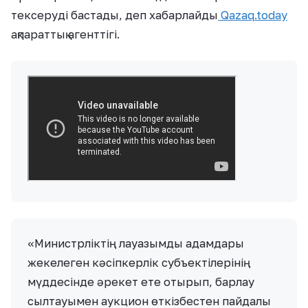
тексеруді бастады, деп хабарлайды
Qazaq.today
ақпараттық агенттігі.
«Министрліктің лауазымды адамдары
жекелеген кәсіпкерлік субъектілерінің
мүддесінде әрекет ете отырып, барлау
сылтауымен аукцион өткізбестен пайдалы