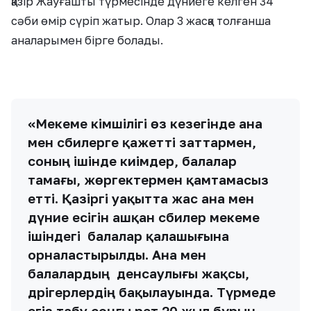
қазір Жауғашты түрмесінде дүниеге келген 34
сәби өмір сүріп жатыр. Олар 3 жасқа толғанша
аналарымен бірге болады.
«Мекеме әкімшілігі өз кезегінде ана
мен сәбилерге қажетті заттармен,
соның ішінде киімдер, балалар
тамағы, жөргектермен қамтамасыз
етті. Қазіргі уақытта жас ана мен
дүние есігін ашқан сәбилер мекеме
ішіндегі балалар қалашығына
орналастырылды. Ана мен
балалардың денсаулығы жақсы,
дәрігерлердің бақылауында. Түрмеде
егіз табу соңғы рет 20 жыл бұрын