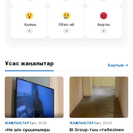
Қызық
Обал-ай
Ашулы
0
0
0
Ұқсас жаңалықтар
Барлығы →
ЖАҢАЛЫҚТАР
Бүгін, 16:18
ЖАҢАЛЫҚТАР
Бүгін, 15:09
«Не үшін сұққанымды
BI Group-тың «төбесінен