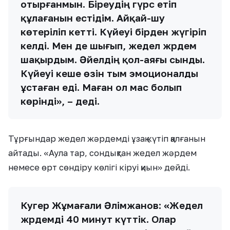
отырғанмын. Біреудің гүрс етіп
құлағанын естідім. Айқай-шу
көтеріліп кетті. Күйеуі бірден жүгіріп
келді. Мен де шығып, жедел жәрдем
шақырдым. Әйелдің қол-аяғы сынды.
Күйеуі кеше өзін тым эмоционалды
ұстаған еді. Маған ол мас болып
көрінді», – деді.
Тұрғындар жедел жәрдемді ұзақ күтіп қалғанын
айтады. «Аула тар, сондықтан жедел жәрдем
немесе өрт сөндіру көлігі кіруі қиын» дейді.
Куәгер Жұмағали Әлімжанов: «Жедел
жәрдемді 40 минут күттік. Олар