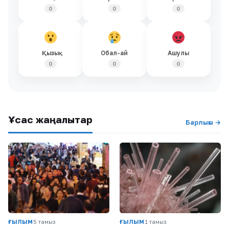
0
0
0
Қызық
Обал-ай
Ашулы
0
0
0
Ұқсас жаңалықтар
Барлығы →
ҒЫЛЫМ
5 тамыз
ҒЫЛЫМ
1 тамыз