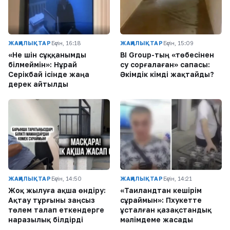
ЖАҢАЛЫҚТАР
Бүгін, 16:18
ЖАҢАЛЫҚТАР
Бүгін, 15:09
«Не үшін сұққанымды
BI Group-тың «төбесінен
білмеймін»: Нұрай
су сорғалаған» сапасы:
Серікбай ісінде жаңа
Әкімдік кімді жақтайды?
дерек айтылды
ЖАҢАЛЫҚТАР
Бүгін, 14:50
ЖАҢАЛЫҚТАР
Бүгін, 14:21
Жоқ жылуға ақша өндіру:
«Таиландтан кешірім
Ақтау тұрғыны заңсыз
сұраймын»: Пхукетте
төлем талап еткендерге
ұсталған қазақстандық
наразылық білдірді
мәлімдеме жасады