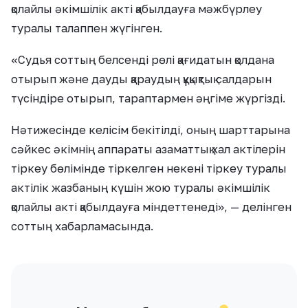
қолайлы әкімшілік акті қабылдауға мәжбүрлеу
туралы талаппен жүгінген.
«Судья соттың белсенді рөлі қағидатын қолдана
отырып және дауды қараудың құқықтық салдарын
түсіндіре отырып, тараптармен әңгіме жүргізді.
Нәтижесінде келісім бекітілді, оның шарттарына
сәйкес әкімнің аппараты азаматтық хал актілерін
тіркеу бөлімінде тіркелген некені тіркеу туралы
актілік жазбаның күшін жою туралы әкімшілік
қолайлы акті қабылдауға міндеттенеді», — делінген
соттың хабарламасында.