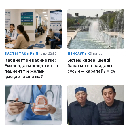
БАСТЫ ТАҚЫРЫП
Кеше, 22:30
ДЕНСАУЛЫҚ
3 тамыз
Кабинеттен кабинетке:
Ыстық күндері шөлді
Емханадағы жаңа тәртіп
басатын ең пайдалы
пациенттің жолын
сусын — қарапайым су
қысқарта ала ма?