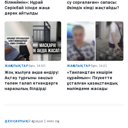
білмеймін»: Нұрай
су сорғалаған» сапасы:
Серікбай ісінде жаңа
Әкімдік кімді жақтайды?
дерек айтылды
ЖАҢАЛЫҚТАР
Бүгін, 14:50
ЖАҢАЛЫҚТАР
Бүгін, 14:21
Жоқ жылуға ақша өндіру:
«Таиландтан кешірім
Ақтау тұрғыны заңсыз
сұраймын»: Пхукетте
төлем талап еткендерге
ұсталған қазақстандық
наразылық білдірді
мәлімдеме жасады
9 қараша
·
1 мин оқу
ДЕНСАУЛЫҚ