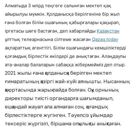
Алматыда 3 млрд теңгеге салынған мектеп қақ
айырылуы мүмкін. Қолданысқа берілгеніне бір жыл
ғана болған білім ошағының қабырғалары қақырап,
іргетасы шөге бастаған, деп хабарлайды
Қазақстан
ұлттық телеарнасына сілтеме жасаған
Qazaq.today
ақпараттық агенттігі. Б
ілім ошағындағы кемшіліктерді
қоғамдық бірлестік өкілдері де анықтаған. Алаңдаулы
ата-аналар балаларын сабаққа жібермейміз деп отыр.
2021 жылы ғана қолданысқа берілген мектеп
ғимаратының қазіргі жай-күйі аянышты. Нысанның
қақ ортасында жарық пайда болған. Оқу орнының
директоры тиісті органдарға шағымданып,
ешқандай жауап ала алмаған соң, қоғамдық
бірлестіктерге жүгінген. Тәуелсіз ұйымдар
тексеріс жүргізіп, біршама олқылықты анықтаған.