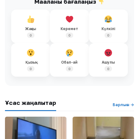
Мақаланы бағалаңыз
Жақсы
Керемет
Күлкілі
0
0
0
Қызық
Обал-ай
Ашулы
0
0
0
Ұқсас жаңалықтар
Барлығы →