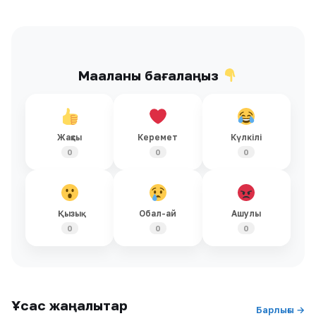
Мақаланы бағалаңыз
Жақсы
Керемет
Күлкілі
0
0
0
Қызық
Обал-ай
Ашулы
0
0
0
Ұқсас жаңалықтар
Барлығы →