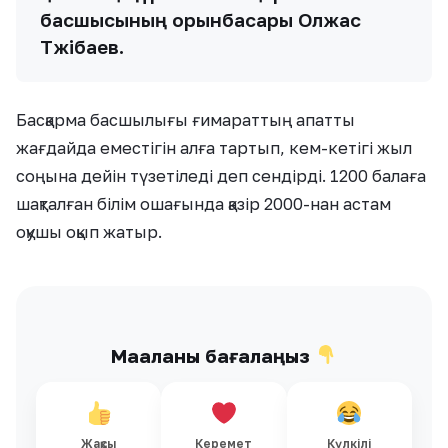
басшысының орынбасары Олжас
Тәжібаев.
Басқарма басшылығы ғимараттың апатты
жағдайда еместігін алға тартып, кем-кетігі жыл
соңына дейін түзетіледі деп сендірді. 1200 балаға
шақталған білім ошағында қазір 2000-нан астам
оқушы оқып жатыр.
Мақаланы бағалаңыз
Жақсы
Керемет
Күлкілі