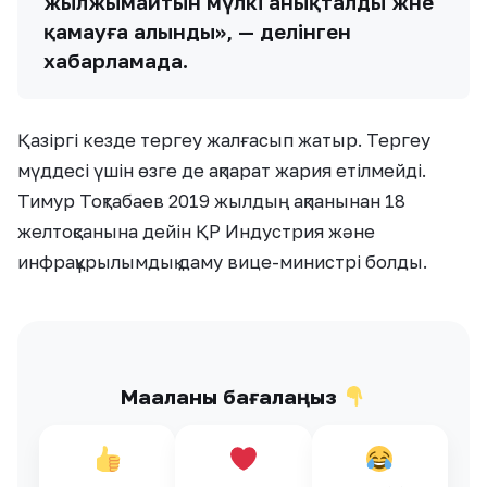
жылжымайтын мүлкі анықталды және
қамауға алынды», — делінген
хабарламада.
Қазіргі кезде тергеу жалғасып жатыр. Тергеу
мүддесі үшін өзге де ақпарат жария етілмейді.
Тимур Тоқтабаев 2019 жылдың ақпанынан 18
желтоқсанына дейін ҚР Индустрия және
инфрақұрылымдық даму вице-министрі болды.
Мақаланы бағалаңыз