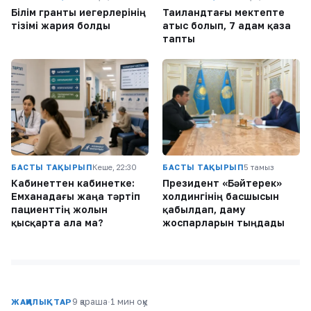
Білім гранты иегерлерінің
Таиландтағы мектепте
тізімі жария болды
атыс болып, 7 адам қаза
тапты
БАСТЫ ТАҚЫРЫП
Кеше, 22:30
БАСТЫ ТАҚЫРЫП
5 тамыз
Кабинеттен кабинетке:
Президент «Бәйтерек»
Емханадағы жаңа тәртіп
холдингінің басшысын
пациенттің жолын
қабылдап, даму
қысқарта ала ма?
жоспарларын тыңдады
9 қараша
·
1 мин оқу
ЖАҢАЛЫҚТАР