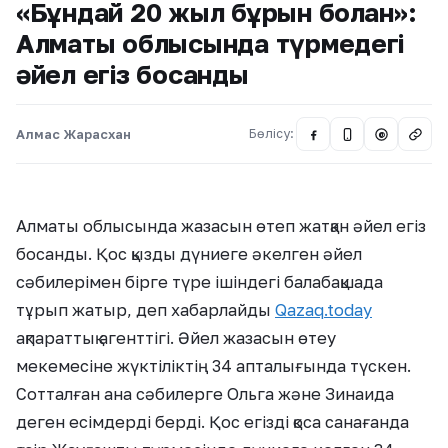
«Бұндай 20 жыл бұрын болған»:
Алматы облысында түрмедегі
әйел егіз босанды
Алмас Жарасхан
Бөлісу:
@
Алматы облысында жазасын өтеп жатқан әйел егіз
босанды. Қос қызды дүниеге әкелген әйел
сәбилерімен бірге түре ішіндегі балабақшада
тұрып жатыр, деп хабарлайды
Qazaq.today
ақпараттық агенттігі. Әйел жазасын өтеу
мекемесіне жүктіліктің 34 апталығында түскен.
Сотталған ана сәбилерге Ольга және Зинаида
деген есімдерді берді. Қос егізді қоса санағанда