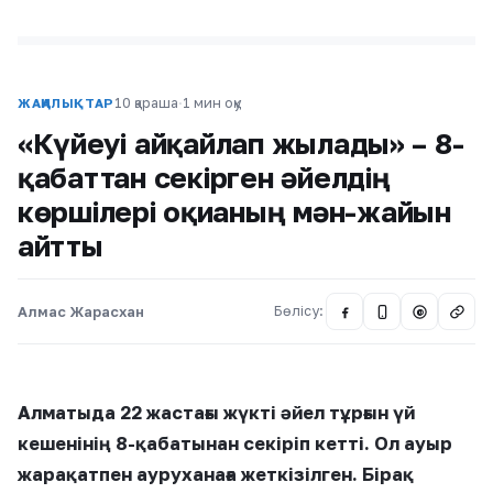
10 қараша
·
1 мин оқу
ЖАҢАЛЫҚТАР
«Күйеуі айқайлап жылады» – 8-
қабаттан секірген әйелдің
көршілері оқиғаның мән-жайын
айтты
Алмас Жарасхан
Бөлісу:
@
Алматыда 22 жастағы жүкті әйел
тұрғын үй
кешенінің 8-қабатынан секіріп кетті. Ол ауыр
жарақатпен ауруханаға жеткізілген. Бірақ