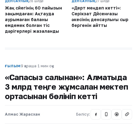
ДЕНСАУЛЫҚ
28 шілде
ДЕНСАУЛЫҚ
27 шілде
Жақ сүйегінің 60 пайызын
«Дерт меңдеп кетті»:
зақымдаған: Ақтауда
Серікзат Дүйсенғазы
аурымаған баланы
әкесінің денсаулығы сыр
емдемек болған тіс
бергенін айтты
дәрігерлері жазаланды
9 қараша
·
1 мин оқу
ҒЫЛЫМ
«Сапасыз салынған»: Алматыда
3 млрд теңге жұмсалған мектеп
ортасынан бөлініп кетті
Алмас Жарасхан
Бөлісу:
@