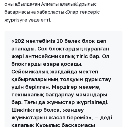
оны қабылдаған Алматы қалалық Құрылыс
басқармасына хабарластық. Олар тексеріс
жүргізуге уәде етті.
«202 мектебіміз 10 бөлек блок деп
аталады. Сол блоктардың құралған
жері антисейсмикалық тігіс бар. Ол
блоктарды өзара қосады.
Сейсмикалық жағдайда мектеп
қабырғаларының толқуын дұрыстау
үшін берілген. Мердігер мекеме,
техникалық бағдарлау мамандары
бар. Тағы да жұмыстар жүргізіледі.
Шикіліктер болса, жөндеу
жұмыстарын жасап береміз», — деді
қалалық Құрылыс басқармасы