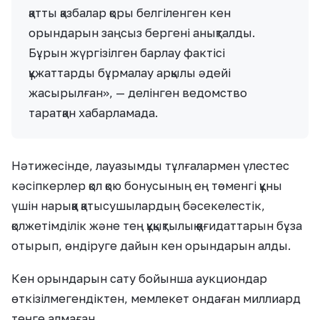
қатты қазбалар қоры белгіленген кен
орындарын заңсыз бергені анықталды.
Бұрын жүргізілген барлау фактісі
құжаттарды бұрмалау арқылы әдейі
жасырылған», — делінген ведомство
таратқан хабарламада.
Нәтижесінде, лауазымды тұлғалармен үлестес
кәсіпкерлер қол қою бонусының ең төменгі құны
үшін нарыққа қатысушылардың бәсекелестік,
қолжетімділік және тең құқықтылық қағидаттарын бұза
отырып, өндіруге дайын кен орындарын алды.
Кен орындарын сату бойынша аукциондар
өткізілмегендіктен, мемлекет ондаған миллиард
теңге алмаған.