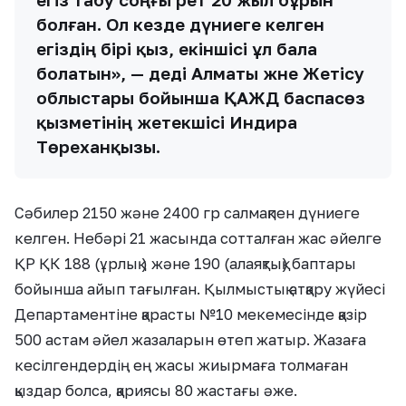
болған. Ол кезде дүниеге келген
егіздің бірі қыз, екіншісі ұл бала
болатын», — деді Алматы және Жетісу
облыстары бойынша ҚАЖД баспасөз
қызметінің жетекшісі Индира
Төреханқызы.
Сәбилер 2150 және 2400 гр салмақпен дүниеге
келген. Небәрі 21 жасында сотталған жас әйелге
ҚР ҚК 188 (ұрлық ) және 190 (алаяқтық) баптары
бойынша айып тағылған. Қылмыстық атқару жүйесі
Департаментіне қарасты №10 мекемесінде қазір
500 астам әйел жазаларын өтеп жатыр. Жазаға
кесілгендердің ең жасы жиырмаға толмаған
қыздар болса, қариясы 80 жастағы әже.