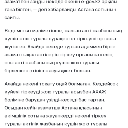
азаматпен заңды некеде екенін е-gov.kz арқылы
ғана білген, — деп хабарлайды Астана сотының
сайты.
Ведомство мәліметінше, жалған акті жазбасының
күшін жою туралы сұрақпен ол тіркеуші органға
жүгінген. Алайда некеде тұрған адаммен бірге
азаматтық хал актілерін тіркеу органына келіп,
осы акті жазбасының күшін жою туралы
бірлескен өтініш жазуы қажет болған.
Алайда некені тоқтату оңай болмаған. Кездейсоқ
күйеуі тіркеуді жою туралы арызбен АХАЖ
бөліміне барудан үзілді-кесілді бас тартқан.
Осыдан кейін азаматша Астана қаласының
әкімшілік сотына жауапкерді некені тіркеу
туралы актілік жазбаның күшін жою туралы