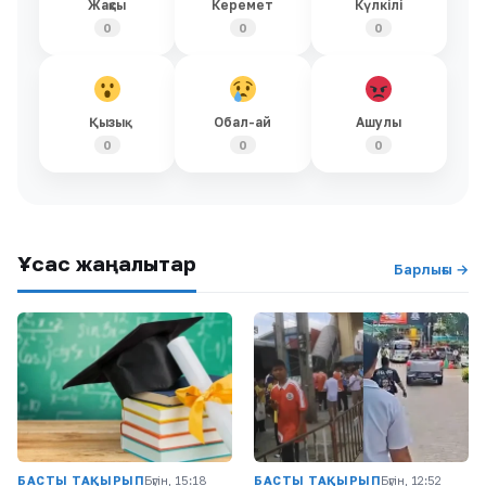
Жақсы
Керемет
Күлкілі
0
0
0
Қызық
Обал-ай
Ашулы
0
0
0
Ұқсас жаңалықтар
Барлығы →
БАСТЫ ТАҚЫРЫП
Бүгін, 15:18
БАСТЫ ТАҚЫРЫП
Бүгін, 12:52