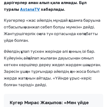
дәрігерлер аман алып қала алмады. Бұл
туралы
AstanaTV
хабарлады.
Куәгерлер «жас әйелдің мұндай қадамға баруына
отбасылық жанжал себеп болуы мүмкін» дейді.
Жантүршігерлік оқиға түн ортасында көпқабатты
үйде болған.
Әйелдің құлап түскен жерінде әлі қанның ізі бар.
Күйеуінің айқайлап жылаған дауысынан оянып
кеткен көршілер дереу жедел жәрдем шақырған.
Зәресін ұшқан тұрғындар әйелдің қан-жоса болып
жерде жатқанын айтады. «Үйінде ұрыс-керіс
болған тәрізді» дейді.
Куәгер Мирас Жақыпов: «Мен үйде