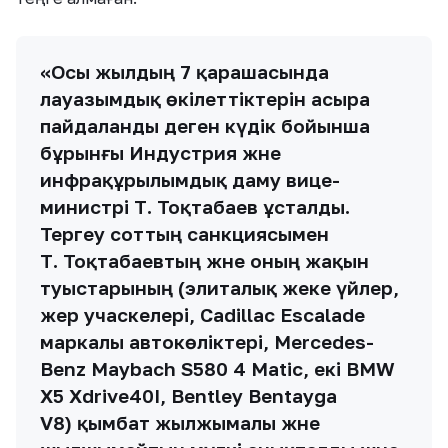
«Осы жылдың 7 қарашасында
лауазымдық өкілеттіктерін асыра
пайдаланды деген күдік бойынша
бұрынғы Индустрия және
инфрақұрылымдық даму вице-
министрі Т. Тоқтабаев ұсталды.
Тергеу соттың санкциясымен
Т. Тоқтабаевтың және оның жақын
туыстарының (элиталық жеке үйлер,
жер учаскелері, Cadillac Escalade
маркалы автокөліктері, Mercedes-
Benz Maybach S580 4 Matic, екі BMW
X5 Xdrive40I, Bentley Bentayga
V8) қымбат жылжымалы және