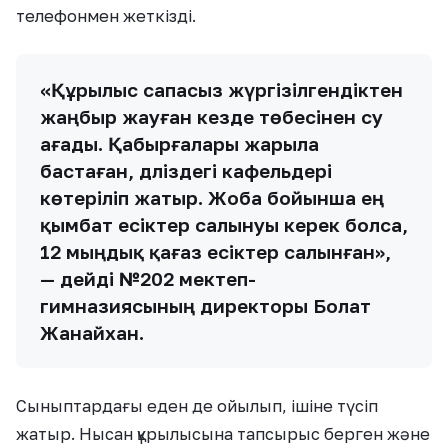
телефонмен жеткізді.
«Құрылыс сапасыз жүргізілгендіктен
жаңбыр жауған кезде төбесінен су
ағады. Қабырғалары жарыла
бастаған, дәліздегі кафельдері
көтеріліп жатыр. Жоба бойынша ең
қымбат есіктер салынуы керек болса,
12 мыңдық қағаз есіктер салынған»,
— дейді №202 мектеп-
гимназиясының директоры Болат
Жанайхан.
Сыныптардағы еден де ойылып, ішіне түсіп
жатыр. Нысан құрылысына тапсырыс берген және