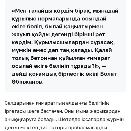
«Мен талайды көрдім бірақ, мынадай
құрылыс нормаларында осындай
екіге бөліп, былай қаңылтырмен
жауып қойды дегенді бірінші рет
көрдім. Құрылысшылардан сұрасақ,
мүмкін емес деп таң қалады. Қалай
толық бетоннан құйылған ғимарат
осылай екіге бөлініп тұрады?!», —
дейді қоғамдық бірлестік өкілі Болат
Әбілжанов.
Салдарынан ғимараттың алдыңғы бөлігінің
іргетасы шөге бастаған. Оны мына жарықтардан
анық аңғаруға болады. Шетелде іссапарда жүрмін
деген мектеп директоры проблемаларды