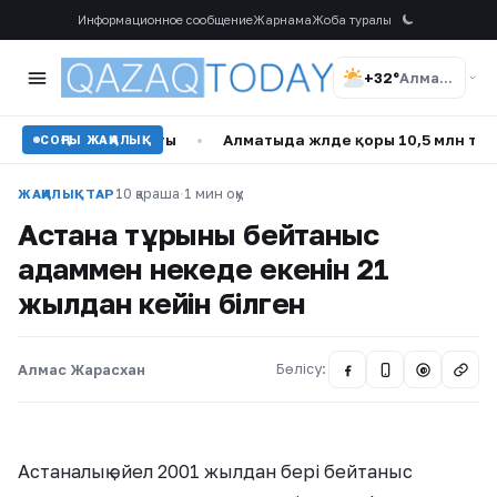
Информационное сообщение
Жарнама
Жоба туралы
+32°
Алматы
тінін айтты
•
Алматыда жүлде қоры 10,5 млн теңге болат
СОҢҒЫ ЖАҢАЛЫҚ
10 қараша
·
1 мин оқу
ЖАҢАЛЫҚТАР
Астана тұрғыны бейтаныс
адаммен некеде екенін 21
жылдан кейін білген
Алмас Жарасхан
Бөлісу:
@
Астаналық әйел 2001 жылдан бері бейтаныс