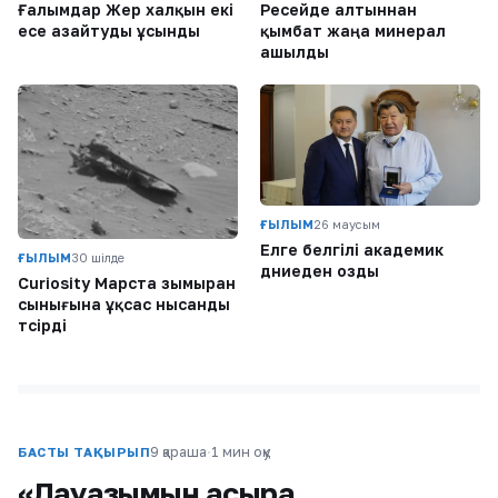
Ғалымдар Жер халқын екі
Ресейде алтыннан
есе азайтуды ұсынды
қымбат жаңа минерал
ашылды
ҒЫЛЫМ
26 маусым
Елге белгілі академик
ҒЫЛЫМ
30 шілде
дүниеден озды
Curiosity Марста зымыран
сынығына ұқсас нысанды
түсірді
9 қараша
·
1 мин оқу
БАСТЫ ТАҚЫРЫП
«Лауазымын асыра