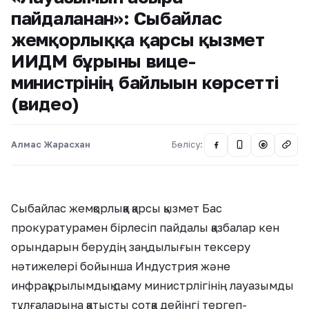
пайдаланған»: Сыбайлас
жемқорлыққа қарсы қызмет
ИИДМ бұрынғы вице-
министрінің байлығын көрсетті
(видео)
Алмас Жарасхан
Бөлісу:
@
Сыбайлас жемқорлыққа қарсы қызмет Бас
прокуратурамен бірлесіп пайдалы қазбалар кен
орындарын берудің заңдылығын тексеру
нәтижелері бойынша Индустрия және
инфрақұрылымдық даму министрлігінің лауазымды
тұлғаларына қатысты сотқа дейінгі тергеп-