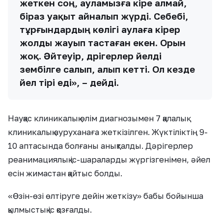
жеткен соң, ауламызға кіре алмай,
біраз уақыт айналып жүрді. Себебі,
тұрғындардың көлігі аулаға кірер
жолды жауып тастаған екен. Орын
жоқ. Әйтеуір, дәрігерлер әйелді
зембілге салып, алып кетті. Ол кезде
әйел тірі еді», – дейді.
Науқас клиникалық өлім диагнозымен 7 қалалық
клиникалық ауруханаға жеткізілген. Жүктіліктің 9-
10 аптасында болғаны анықталды. Дәрігерлер
реанимациялық іс-шараларды жүргізгенімен, әйел
есін жимастан қайтыс болды.
«Өзiн-өзi өлтiруге дейiн жеткiзу» бабы бойынша
қылмыстық іс қозғалды.