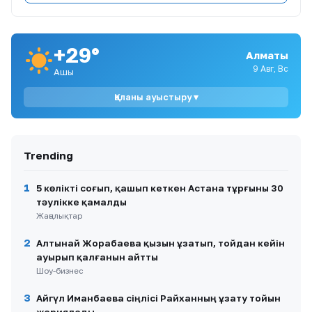
8
Әділет Зейнелдің анасы: 20 млн теңге —
халық жинаған қаражат, мемлекеттік
өтемақы емес
+29°
Алматы
9
Ақтаулық ана Жұлдыз Азанова Астанада
денсаулық сақтау министрімен кездесуді
9 Авг, Вс
Ашық
талап етуде
Қаланы ауыстыру ▾
10
Астанада түнгі салют атқан екі азамат бес
тәулікке қамалды
Trending
1
5 көлікті соғып, қашып кеткен Астана тұрғыны 30
тәулікке қамалды
Жаңалықтар
2
Алтынай Жорабаева қызын ұзатып, тойдан кейін
ауырып қалғанын айтты
Шоу-бизнес
3
Айгүл Иманбаева сіңлісі Райханның ұзату тойын
жариялады