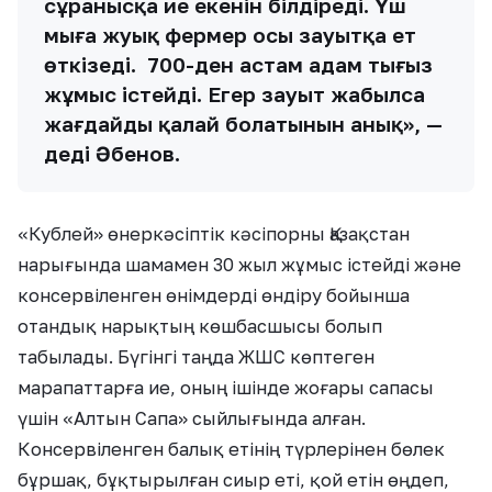
сұранысқа ие екенін білдіреді. Үш
мыңға жуық фермер осы зауытқа ет
өткізеді. 700-ден астам адам тығыз
жұмыс істейді. Егер зауыт жабылса
жағдайдың қалай болатынын анық», —
деді Әбенов.
«Кублей» өнеркәсіптік кәсіпорны Қазақстан
нарығында шамамен 30 жыл жұмыс істейді және
консервіленген өнімдерді өндіру бойынша
отандық нарықтың көшбасшысы болып
табылады. Бүгінгі таңда ЖШС көптеген
марапаттарға ие, оның ішінде жоғары сапасы
үшін «Алтын Сапа» сыйлығында алған.
Консервіленген балық етінің түрлерінен бөлек
бұршақ, бұқтырылған сиыр еті, қой етін өңдеп,