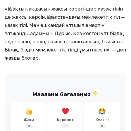
«Қазақтың ақшасын жақсы көретіндер қазақ тілін
де жақсы көрсін. Қазақстандағы мемлекеттік тіл —
қазақ тілі. Мен ешқандай ұлтшыл емеспін!
Ұлтжанды адаммын. Дұрыс. Кез келген ұлт біздің
елде өссін, өнсін, оқысын, кәсіп ашсын, байысын!
Бірақ, біздің мемлекеттік тілді ұмытпасын», — деп
жазды блогер.
Мақаланы бағалаңыз
Жақсы
Керемет
Күлкілі
0
0
0