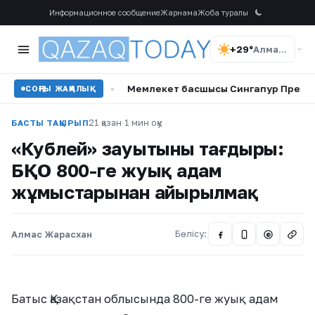
Информационное сообщение
Жарнама
Жоба туралы
+29°
Алматы
 жамылды
•
Мемлекет басшысы Сингапур Президентін ұлт
СОҢҒЫ ЖАҢАЛЫҚ
21 қазан
·
1 мин оқу
БАСТЫ ТАҚЫРЫП
«Кублей» зауытының тағдыры:
БҚО 800-ге жуық адам
жұмыстарынан айырылмақ
Алмас Жарасхан
Бөлісу:
@
Батыс Қазақстан облысында 800-ге жуық адам