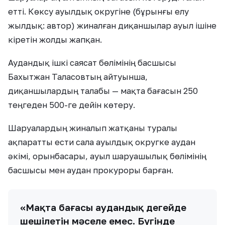
етті. Көксу ауылдық округіне (бұрынғы елу
жылдық: автор) жиналған диқаншылар ауыл ішіне
кіретін жолды жапқан.
Аудандық ішкі саясат бөлімінің басшысы
Бахытжан Таласовтың айтуынша,
диқаншылардың талабы — мақта бағасын 250
теңгеден 500-ге дейін көтеру.
Шаруалардың жиналып жатқаны туралы
ақпаратты ести сала ауылдық округке аудан
әкімі, орынбасары, ауыл шаруашылық бөлімінің
басшысы мен аудан прокуроры барған.
«Мақта бағасы аудандық деңгейде
шешілетін мәселе емес. Бүгінде