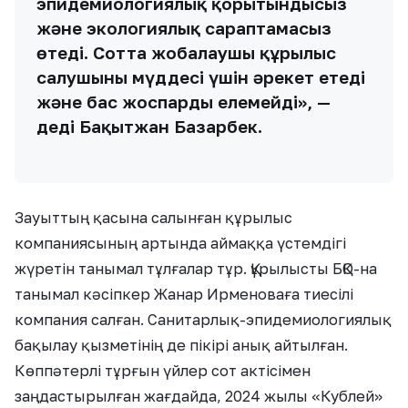
эпидемиологиялық қорытындысыз
және экологиялық сараптамасыз
өтеді. Сотта жобалаушы құрылыс
салушының мүддесі үшін әрекет етеді
және бас жоспарды елемейді», —
деді Бақытжан Базарбек.
Зауыттың қасына салынған құрылыс
компаниясының артында аймаққа үстемдігі
жүретін танымал тұлғалар тұр. Құрылысты БҚО-на
танымал кәсіпкер Жанар Ирменоваға тиесілі
компания салған. Санитарлық-эпидемиологиялық
бақылау қызметінің де пікірі анық айтылған.
Көппәтерлі тұрғын үйлер сот актісімен
заңдастырылған жағдайда, 2024 жылы «Кублей»