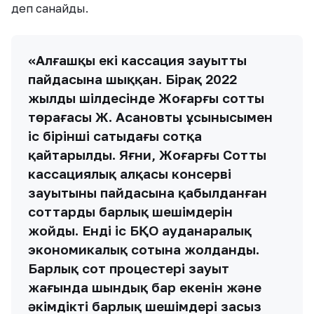
деп санайды.
«Алғашқы екі кассация зауыттың
пайдасына шыққан. Бірақ 2022
жылдың шілдесінде Жоғарғы соттың
төрағасы Ж. Асановтың ұсынысымен
іс бірінші сатыдағы сотқа
қайтарылды. Яғни, Жоғарғы Соттың
кассациялық алқасы консерві
зауытының пайдасына қабылданған
соттардың барлық шешімдерін
жойды. Енді іс БҚО ауданаралық
экономикалық сотына жолданды.
Барлық сот процестері зауыт
жағында шындық бар екенін және
әкімдіктің барлық шешімдері заңсыз