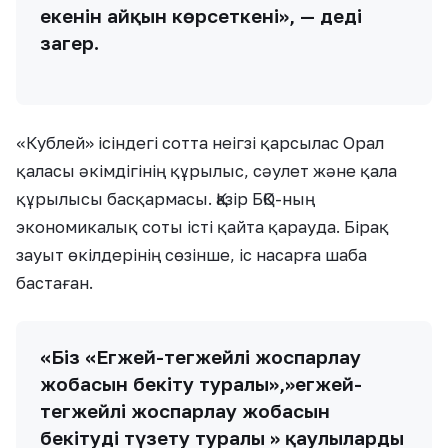
екенін айқын көрсеткені», — деді
заңгер.
«Кублей» ісіндегі сотта неігзі қарсылас Орал
қаласы әкімдігінің құрылыс, сәулет және қала
құрылысы басқармасы. Қазір БҚО-ның
экономикалық соты істі қайта қарауда. Бірақ
зауыт өкілдерінің сөзінше, іс насарға шаба
бастаған.
«Біз «Егжей-тегжейлі жоспарлау
жобасын бекіту туралы»,»егжей-
тегжейлі жоспарлау жобасын
бекітуді түзету туралы » қаулыларды