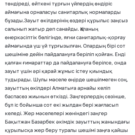
төндіреді, өйткені тұрғын үйлердің өндіріс
аймағына орналасуы санитарлық нормаларды
бұзады.Зауыт өкілдерінің өздері құрылыс заңсыз
салынып жатыр деп санайды. Қаланың
өнеркәсіптік бөлігінде, яғни санитарлық-қорғау
аймағында үш үй тұрғызылған. Олардың бірі сот
шешіміне дейін пайдалануға беріліп қойған. Енді
қалған ғимараттар да пайдалануға берілсе, онда
зауыт үшін әрі қарай жұмыс істеу қиындық
тудырады. Шулы мәселе өңірде шешілмеген соң,
зауыттың өкілдері Алматыға арнайы келіп
баспасөз жиынын өткізді. Заңгерлердің сөзінше,
бұл іс бойынша сот екі жылдан бері жағласып
келеді. Жер мәселелері жөніндегі заңгер
Бақытжан Базарбек әкімдік зауыттың жанындағы
құрылысқа жер беру туралы шешімі заңға қайшы