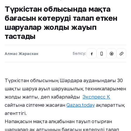
Түркістан облысында мақта
бағасын көтеруді талап еткен
шаруалар жолды жауып
тастады
Алмас Жарасхан
Бөлісу:
@
Түркістан облысының Шардара ауданындағы 30
шақты шаруа ауыл шаруашылық техникаларымен
жолды жапты, деп хабарлайды
Экспресс К
сайтына сілтеме жасаған
Qazaq.today
ақпараттық
агенттігі.
Нәпақасын мақта алқабынан тауып отырған
шаруалар ақ алтынның бағасын көтеруді талап