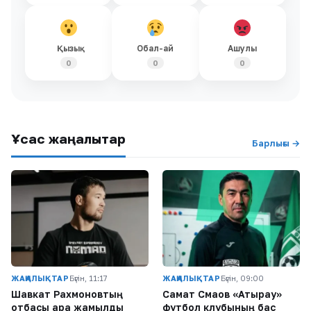
Қызық
Обал-ай
Ашулы
0
0
0
Ұқсас жаңалықтар
Барлығы →
ЖАҢАЛЫҚТАР
Бүгін, 11:17
ЖАҢАЛЫҚТАР
Бүгін, 09:00
Шавкат Рахмоновтың
Самат Смақов «Атырау»
отбасы қара жамылды
футбол клубының бас