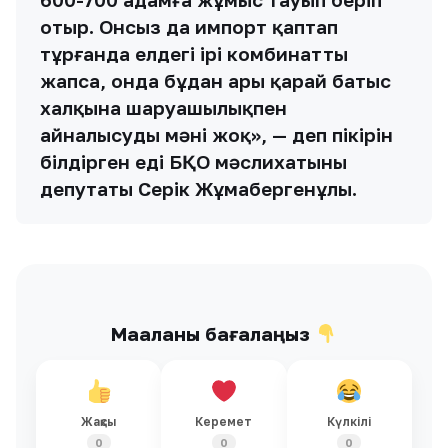
отыр. Онсыз да импорт қаптап
тұрғанда елдегі ірі комбинатты
жапса, онда бұдан ары қарай батыс
халқына шаруашылықпен
айналысудың мәні жоқ», — деп пікірін
білдірген еді БҚО мәслихатының
депутаты Серік Жұмабергенұлы.
Мақаланы бағалаңыз
Жақсы
Керемет
Күлкілі
0
0
0