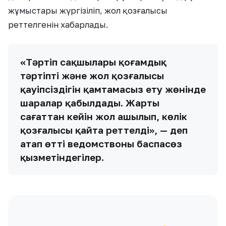
жұмыстары жүргізіліп, жол қозғалысы
реттелгенін хабарлады.
«Тәртіп сақшылары қоғамдық
тәртіпті және жол қозғалысы
қауіпсіздігін қамтамасыз ету жөнінде
шаралар қабылдады. Жарты
сағаттан кейін жол ашылып, көлік
қозғалысы қайта реттелді», — деп
атап өтті ведомствоның баспасөз
қызметіндегілер.