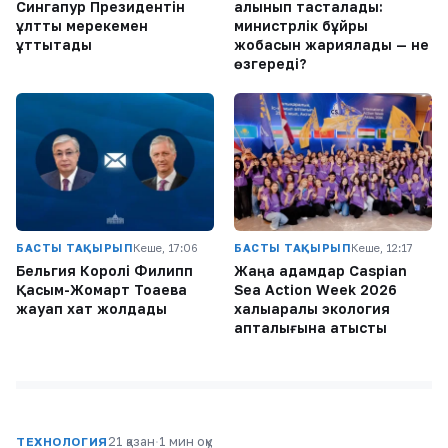
Сингапур Президентін
алынып тасталады:
ұлттық мерекемен
министрлік бұйрық
құттықтады
жобасын жариялады — не
өзгереді?
БАСТЫ ТАҚЫРЫП
Кеше, 17:06
БАСТЫ ТАҚЫРЫП
Кеше, 12:17
Бельгия Королі Филипп
Жаңа адамдар Caspian
Қасым-Жомарт Тоқаевқа
Sea Action Week 2026
жауап хат жолдады
халықаралық экология
апталығына қатысты
21 қазан
·
1 мин оқу
ТЕХНОЛОГИЯ