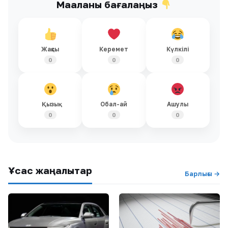
Мақаланы бағалаңыз
Жақсы
Керемет
Күлкілі
0
0
0
Қызық
Обал-ай
Ашулы
0
0
0
Ұқсас жаңалықтар
Барлығы →