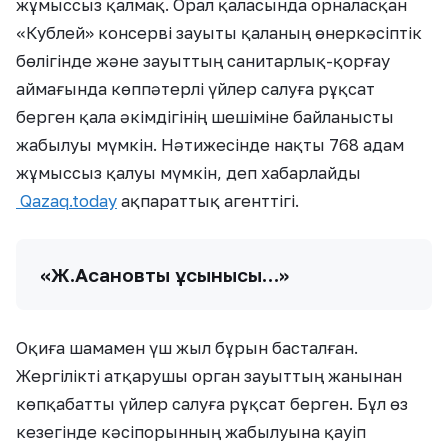
жұмыссыз қалмақ. Орал қаласында орналасқан
«Кублей» консерві зауыты қаланың өнеркәсіптік
бөлігінде және зауыттың санитарлық-қорғау
аймағында көппәтерлі үйлер салуға рұқсат
берген қала әкімдігінің шешіміне байланысты
жабылуы мүмкін. Нәтижесінде нақты 768 адам
жұмыссыз қалуы мүмкін, деп хабарлайды
Qazaq.today
ақпараттық агенттігі.
«Ж.Асановтың ұсынысы…»
Оқиға шамамен үш жыл бұрын басталған.
Жергілікті атқарушы орган зауыттың жанынан
көпқабатты үйлер салуға рұқсат берген. Бұл өз
кезегінде кәсіпорынның жабылуына қауіп