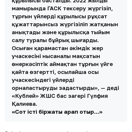
құрылысы басталды. 2022 жылдың
мамырында ГАСК тексеру жүргізіп,
тұрғын үйлердің құрылысы рұқсат
құжаттарынсыз жүргізіліп жатқанын
анықтады және құрылысқа тыйым
салу туралы бұйрық шығарды.
Осыған қарамастан әкімдік жер
учаскесінің нысаналы мақсатын
өнеркәсіптік аймақтан тұрғын үйге
қайта өзгертті, осылайша осы
учаскесіндегі үйлерді
орналастыруды заңдастырды», — деді
«Кублей» ЖШС бас заңгері Гүлфия
Қалиева.
«Сот істі біржақты қарап отыр…»