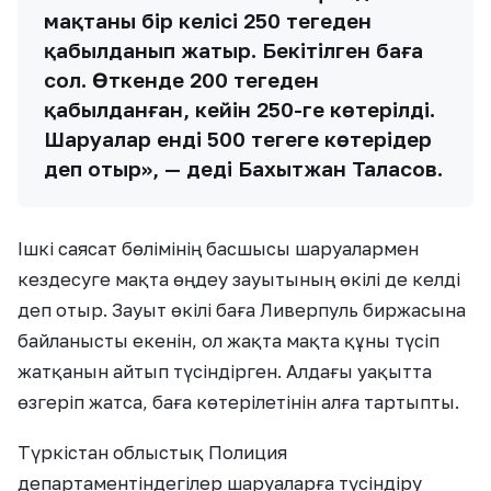
мақтаның бір келісі 250 теңгеден
қабылданып жатыр. Бекітілген баға
сол. Өткенде 200 теңгеден
қабылданған, кейін 250-ге көтерілді.
Шаруалар енді 500 теңгеге көтеріңдер
деп отыр», — деді Бахытжан Таласов.
Ішкі саясат бөлімінің басшысы шаруалармен
кездесуге мақта өңдеу зауытының өкілі де келді
деп отыр. Зауыт өкілі баға Ливерпуль биржасына
байланысты екенін, ол жақта мақта құны түсіп
жатқанын айтып түсіндірген. Алдағы уақытта
өзгеріп жатса, баға көтерілетінін алға тартыпты.
Түркістан облыстық Полиция
департаментіндегілер шаруаларға түсіндіру