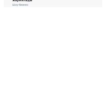
Шоу-бизнес
4
Сандуғаш Стамғазиева сахнаға оралып,
шығармашылығын қайта жандандыратынын
айтты
Шоу-бизнес
5
Блогер-шмогерлер: Меруерт Түсіпбаева
Құрылтайға кандидат әншілер туралы бәрін
жайып салды
Жаңалықтар
ЖАРНАМА ОРНЫ
300×250