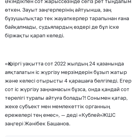
Әкімдікпен сот жарыссөзінде сегіз рет тыңдалым
өткен. Зауыт заңгерлерінің айтуынша, заң
бұзушылықтар тек жауапкерлер тарапынан ғана
байқалмады, судьялардың өздері де бұл іске
біржақты қарап келеді.
«Қазіргі уақытта сот 2022 жылдың 24 қазанында
аяқталатын іс жүргізу мерзімдерін бұзып жатыр
және келесі отырысты 4 қарашаға белгіледі. Егер
сот іс жүргізу заңнамасын бұзса, онда қандай сот
төрелігі туралы айтуға болады?! Сонымен қатар,
жеке субъект мен мемлекеттік органның
ережелері тең емес», — деді «Кублей»ЖШС
заңгері Жәнібек Башанов.