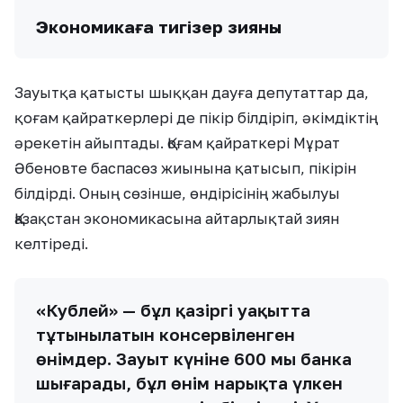
Экономикаға тигізер зияны
Зауытқа қатысты шыққан дауға депутаттар да,
қоғам қайраткерлері де пікір білдіріп, әкімдіктің
әрекетін айыптады. Қоғам қайраткері Мұрат
Әбеновте баспасөз жиынына қатысып, пікірін
білдірді. Оның сөзінше, өндірісінің жабылуы
Қазақстан экономикасына айтарлықтай зиян
келтіреді.
«Кублей» — бұл қазіргі уақытта
тұтынылатын консервіленген
өнімдер. Зауыт күніне 600 мың банка
шығарады, бұл өнім нарықта үлкен