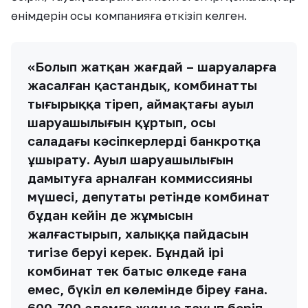
өнімдерін осы компанияға өткізіп келген.
«Болып жатқан жағдай – шаруаларға
жасалған қастандық, комбинатты
тығырыққа тіреп, аймақтағы ауыл
шаруашылығын құртып, осы
саладағы кәсіпкерлерді банкротқа
ұшырату. Ауыл шаруашылығын
дамытуға арналған коммиссияның
мүшесі, депутаты ретінде комбинат
бұдан кейін де жұмысын
жалғастырып, халыққа пайдасын
тигізе беруі керек. Бұндай ірі
комбинат тек батыс өлкеде ғана
емес, бүкіл ел көлемінде біреу ғана.
600-700 адамға жұмыс тауып беріп