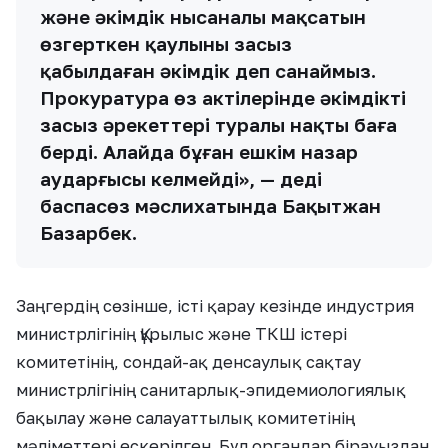
және әкімдік нысаналы мақсатын
өзгерткен қаулыны заңсыз
қабылдаған әкімдік деп санаймыз.
Прокуратура өз актілерінде әкімдіктің
заңсыз әрекеттері туралы нақты баға
берді. Алайда бұған ешкім назар
аударғысы келмейді», — деді
баспасөз мәслихатында Бақытжан
Базарбек.
Заңгердің сөзінше, істі қарау кезінде индустрия
министрлігінің Құрылыс және ТКШ істері
комитетінің, сондай-ақ денсаулық сақтау
министрлігінің санитарлық-эпидемиологиялық
бақылау және салауаттылық комитетінің
мәліметтері ескерілген. Бұл органдар бірауыздан