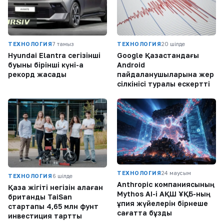
ТЕХНОЛОГИЯ
7 тамыз
ТЕХНОЛОГИЯ
20 шілде
Hyundai Elantra сегізінші
Google Қазақстандағы
буыны бірінші күні-ақ
Android
рекорд жасады
пайдаланушыларына жер
сілкінісі туралы ескертті
ТЕХНОЛОГИЯ
24 маусым
ТЕХНОЛОГИЯ
6 шілде
Anthropic компаниясының
Қазақ жігіті негізін қалаған
Mythos AI-і АҚШ ҰҚБ-ның
британдық TaiSan
құпия жүйелерін бірнеше
стартапы 4,65 млн фунт
сағатта бұзды
инвестиция тартты