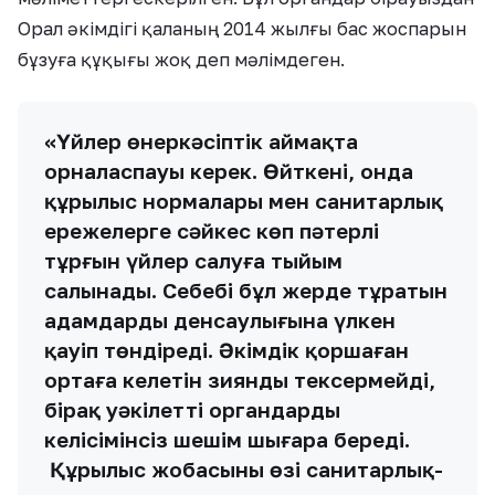
Орал әкімдігі қаланың 2014 жылғы бас жоспарын
бұзуға құқығы жоқ деп мәлімдеген.
«Үйлер өнеркәсіптік аймақта
орналаспауы керек. Өйткені, онда
құрылыс нормалары мен санитарлық
ережелерге сәйкес көп пәтерлі
тұрғын үйлер салуға тыйым
салынады. Себебі бұл жерде тұратын
адамдардың денсаулығына үлкен
қауіп төндіреді. Әкімдік қоршаған
ортаға келетін зиянды тексермейді,
бірақ уәкілетті органдардың
келісімінсіз шешім шығара береді.
Құрылыс жобасының өзі санитарлық-