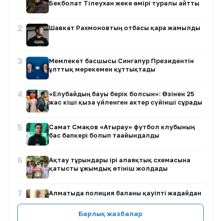
Бекболат Тілеухан жеке өмірі туралы айтты
2
Шавкат Рахмоновтың отбасы қара жамылды
3
Мемлекет басшысы Сингапур Президентін
ұлттық мерекемен құттықтады
4
«Елубайдың бауы берік болсын»: Өзінен 25
жас кіші қызға үйленген актер сүйінші сұрады
5
Самат Смақов «Атырау» футбол клубының
бас бапкері болып тағайындалды
6
Ақтау тұрғындары ірі алаяқтық схемасына
қатысты ұжымдық өтініш жолдады
7
Алматыда полиция баланы қауіпті жағдайдан
құтқарды
Барлық жазбалар