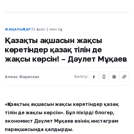
21 қазан
·
1 мин оқу
ЖАҢАЛЫҚТАР
Қазақтың ақшасын жақсы
көретіндер қазақ тілін де
жақсы көрсін! – Дәулет Мұқаев
Алмас Жарасхан
Бөлісу:
@
«Қазақтың ақшасын жақсы көретіндер қазақ
тілін де жақсы көрсін». Бұл пікірді блогер,
экономист Дәулет Мұқаев өзінің инстаграм
парақшасында қалдырды.