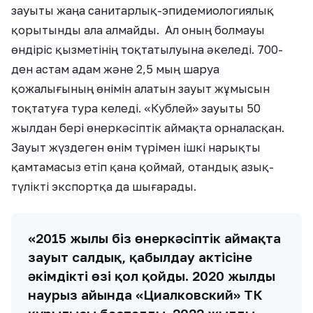
зауыты жаңа санитарлық-эпидемиологиялық
қорытынды ала алмайды. Ал оның болмауы
өндіріс қызметінің тоқтатылуына әкеледі. 700-
ден астам адам және 2,5 мың шаруа
қожалығының өнімін алатын зауыт жұмысын
тоқтатуға тура келеді. «Кублей» зауыты 50
жылдан бері өнеркәсіптік аймақта орналасқан.
Зауыт жүздеген өнім түрімен ішкі нарықты
қамтамасыз етіп қана қоймай, отандық азық-
түлікті экспортқа да шығарады.
«2015 жылы біз өнеркәсіптік аймақта
зауыт салдық, қабылдау актісіне
әкімдіктің өзі қол қойды. 2020 жылдың
наурыз айында «Циалковский» ТК