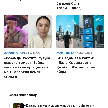
бапкері болып
тағайындалды
ЖАҢАЛЫҚТАР
Кеше, 17:00
ЖАҢАЛЫҚТАР
Кеше, 16:26
«Қоғамдық тәртіпті бұзуға
807 адам қаза тапты:
шақырған емес»: Тойда
«Дала Қырандары»
уағыз айтқан ер адамның
ҚазАвтоЖолға талап
қызы Тоқаевтан көмек
қойды
сұрады
Соңғы жазбалар
1
«Қазақтың үш қызын жар етуді нәсіп етті»: