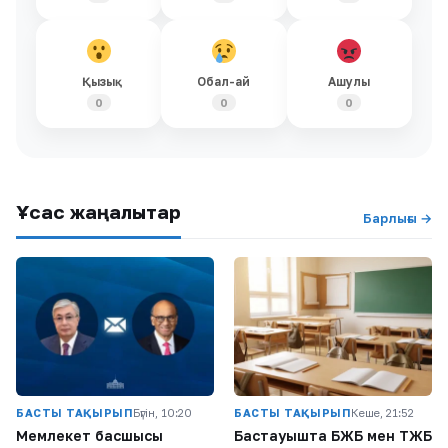
Қызық
Обал-ай
Ашулы
0
0
0
Ұқсас жаңалықтар
Барлығы →
БАСТЫ ТАҚЫРЫП
Бүгін, 10:20
БАСТЫ ТАҚЫРЫП
Кеше, 21:52
Мемлекет басшысы
Бастауышта БЖБ мен ТЖБ