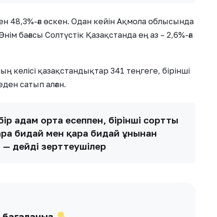
ен 48,3%-ға өскен. Одан кейін Ақмола облысында
нім бағасы Солтүстік Қазақстанда ең аз – 2,6%-ға
ың келісі қазақстандықтар 341 теңгеге, бірінші
еден сатып алған.
ір адам орта есеппен, бірінші сортты
қара бидай мен қара бидай ұнынан
, — дейді зерттеушілер
ы бағалаңыз