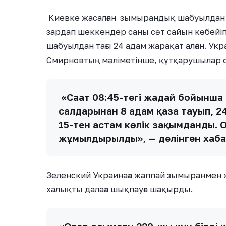
Киевке жасалған зымырандық шабуылдан к
зардап шеккендер саны сәт сайын көбейіп
шабуылдан тағы 24 адам жарақат алған. Укр
Смирновтың мәліметінше, құтқарушылар о
«Сағат 08:45-тегі жағдай бойынш
салдарынан 8 адам қаза тауып, 24
15-тен астам көлік зақымданды. О
жұмылдырылды», — делінген хаба
Зеленский Украинаға жаппай зымыранмен жа
халықты далаға шықпауға шақырды.