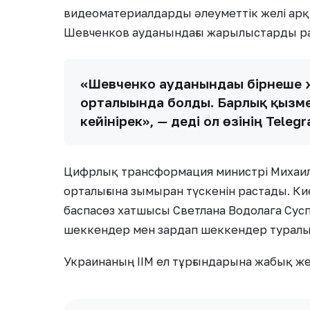
видеоматериалдарды әлеуметтік желі арқ
Шевченков ауданындағы жарылыстарды р
«Шевченко ауданындағы бірнеше 
орталығында болды. Барлық қызм
кейінірек», — деді ол өзінің Tele
Цифрлық трансформация министрі Михаил
орталығына зымыран түскенін растады. Ки
баспасөз хатшысы Светлана Водолага Сусп
шеккендер мен зардап шеккендер туралы
Украинаның ІІМ ел тұрғындарына жабық ж