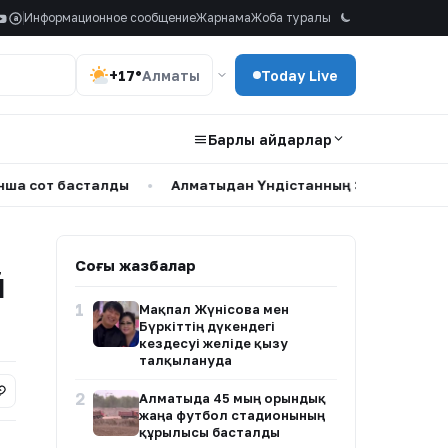
Информационное сообщение
Жарнама
Жоба туралы
a
+17°
Алматы
Today Live
Барлық айдарлар
 басталды
•
Алматыдан Үндістанның 35 азаматы елден 
Соңғы жазбалар
й
1
Мақпал Жүнісова мен
Бүркіттің дүкендегі
кездесуі желіде қызу
талқылануда
2
Алматыда 45 мың орындық
жаңа футбол стадионының
құрылысы басталды