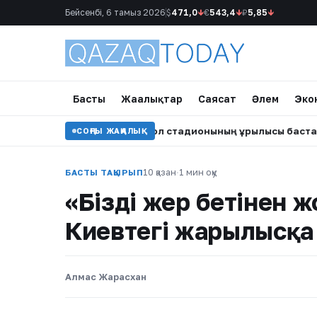
Бейсенбі, 6 тамыз 2026
$
471,0
↓
€
543,4
↓
₽
5,85
↓
Басты
Жаңалықтар
Саясат
Әлем
Эко
ың орындық жаңа футбол стадионының құрылысы басталды
•
СОҢҒЫ ЖАҢАЛЫҚ
10 қазан
·
1 мин оқу
БАСТЫ ТАҚЫРЫП
«Бізді жер бетінен 
Киевтегі жарылысқа 
Алмас Жарасхан