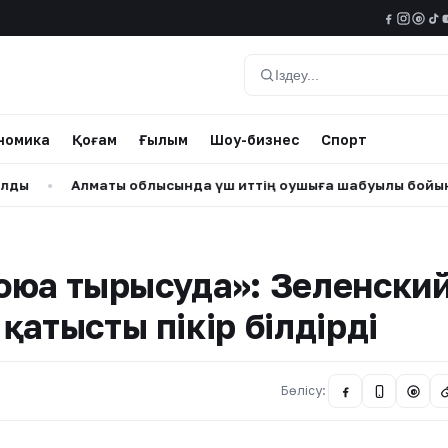
@
Іздеу
номика
Қоғам
Ғылым
Шоу-бизнес
Спорт
Алматы облысында үш иттің оқушыға шабуылы бойынша сот
жоюға тырысуда»: Зеленски
қатысты пікір білдірді
Бөлісу:
@