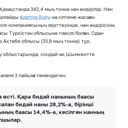
 Қазақстанда 342,4 мың тонна нан өндірілді. Нан
барлайды
Azattyq Ruhy
-на сілтеме жасаған
rom компаниясының зерттеуінше, нан өндірісінің
асы Түркістан облысына тиесілі болған. Одан
е Ақтөбе облысы (33,8 мың тонна) тұр.
тау облыстарында, сондай-ақ Шымкентте
көлемі 3 пайызға төмендеген.
а өсті. Қара бидай нанының бағасы
алған бидай наны 28,2%-ға, бірінші
ның бағасы 14,4%-ға, кесілген нанның
апшылар.