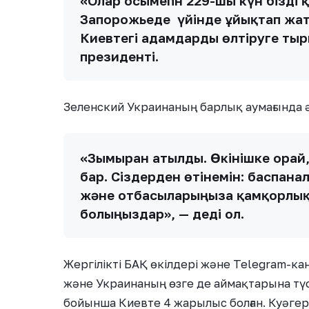
«Олар осымепн 229-шы күн бізді 
Запорожьеде үйінде ұйықтап жа
Киевтегі адамдарды өлтіруге тыр
президенті.
Зеленский Украинаның барлық аумағында 
«Зымыран атылды. Өкінішке орай,
бар. Сіздерден өтінемін: баспан
және отбасыларыңызға қамқорлы
болыңыздар», — деді ол.
Жергілікті БАҚ өкілдері және Telegram-к
және Украинаның өзге де аймақтарына түс
бойынша Киевте 4 жарылыс болған. Куәгер