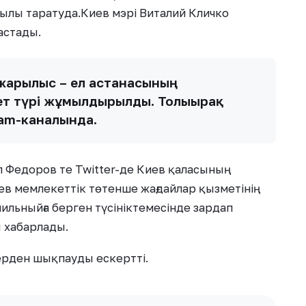
ылы таратуда.Киев мэрі Виталий Кличко
астады.
жарылыс – ел астанасының
ет түрі жұмылдырылды. Толығырақ
gram-каналында.
 Федоров те Twitter-де Киев қаласының
ев мемлекеттік төтенше жағдайлар қызметінің
ильныйға берген түсініктемесінде зардап
 хабарлады.
ерден шықпауды ескертті.