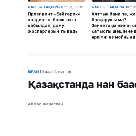
БАСТЫ ТАҚЫРЫП
Кеше, 17:05
БАСТЫ ТАҚЫРЫП
Кеше
Президент «Бәйтерек»
Ұлттық банк пе, же
холдингінің басшысын
басқарушы ма?
қабылдап, даму
Зейнетақы жинағы
жоспарларын тыңдады
қатысты шешім енд
әркімнің өз мойнынд
10 қазан
·
1 мин оқу
ҚОҒАМ
Қазақстанда нан бағ
Алмас Жарасхан