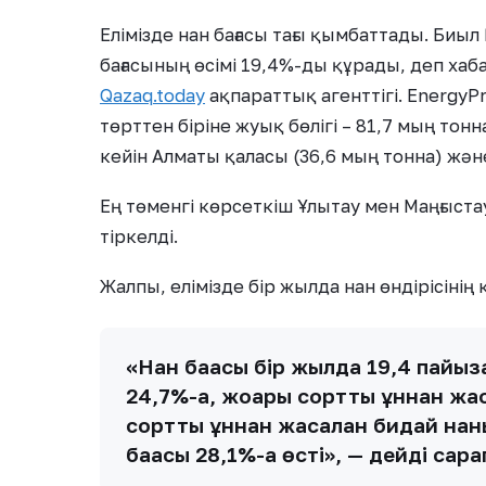
Елімізде нан бағасы тағы қымбаттады. Биыл
бағасының өсімі 19,4%-ды құрады, деп ха
Qazaq.today
ақпараттық агенттігі. EnergyP
төрттен біріне жуық бөлігі – 81,7 мың тонн
кейін Алматы қаласы (36,6 мың тонна) жән
Ең төменгі көрсеткіш Ұлытау мен Маңғыс
тіркелді.
Жалпы, елімізде бір жылда нан өндірісінің 
«Нан бағасы бір жылда 19,4 пайызғ
24,7%-ға, жоғарғы сортты ұннан жас
сортты ұннан жасалған бидай наны
бағасы 28,1%-ға өсті», — дейді сар