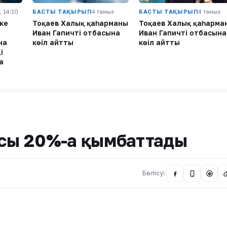
, 14:10
БАСТЫ ТАҚЫРЫП
4 тамыз
БАСТЫ ТАҚЫРЫП
4 тамыз
ке
Тоқаев Халық қаһарманы
Тоқаев Халық қаһарма
Иван Гапичтің отбасына
Иван Гапичтің отбасына
на
көңіл айтты
көңіл айтты
і
а
асы 20%-ға қымбаттады
Бөлісу:
@