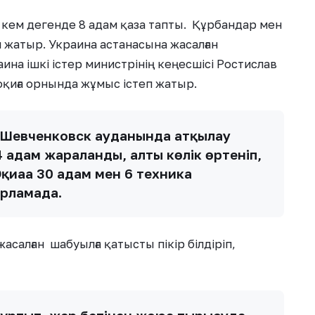
ем дегенде 8 адам қаза тапты. Құрбандар мен
 жатыр. Украина астанасына жасалған
аина ішкі істер министрінің кеңесшісі Ростислав
қиға орнында жұмыс істеп жатыр.
а Шевченковск ауданында атқылау
 адам жараланды, алты көлік өртеніп,
қиғаға 30 адам мен 6 техника
рламада.
салған шабуылға қатысты пікір білдіріп,