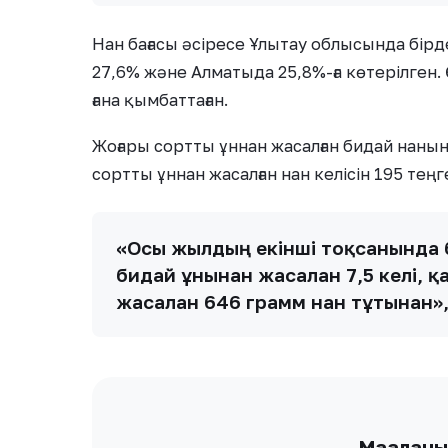
Нан бағасы әсіресе Ұлытау облысында бірд
27,6% және Алматыда 25,8%-ға көтерілген. Ө
ғана қымбаттаған.
Жоғары сортты ұннан жасалған бидай нанын
сортты ұннан жасалған нан келісін 195 теңг
«Осы жылдың екінші тоқсанында б
бидай ұнынан жасалған 7,5 келі, 
жасалған 646 грамм нан тұтынған»
Мақалан