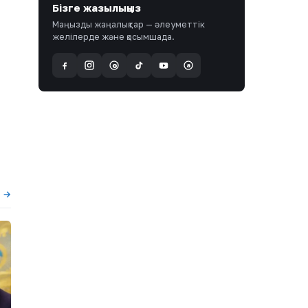
Бізге жазылыңыз
Маңызды жаңалықтар — әлеуметтік
желілерде және қосымшада.
a
@
ы →