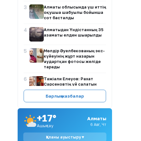
3
Алматы облысында үш иттің
оқушыға шабуылы бойынша
сот басталды
4
Алматыдан Үндістанның 35
азаматы елден шығарылды
5
Мөлдір Әуелбекованың экс-
күйеуінің жұрт назарын
аудартқан фотосы желіде
тарады
6
Тәжіғали Елеуов: Рахат
Сәрсеновтің үй салатын
жағдайы жоқ
Барлық жазбалар
7
Қазақстанда зейнетақы
жинақтарын басқару
ережелері өзгереді
+17°
Алматы
8
Айгүл Иманбаева Алтынай
6 Авг, Чт
Ашықтау
Жорабаеваның қызының
тойына неге бармағанын
Қаланы ауыстыру ▾
түсіндірді