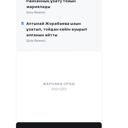
Райханның ұзату тойын
жариялады
Шоу-бизнес
5
Алтынай Жорабаева қызын
ұзатып, тойдан кейін ауырып
қалғанын айтты
Шоу-бизнес
ЖАРНАМА ОРНЫ
300×250