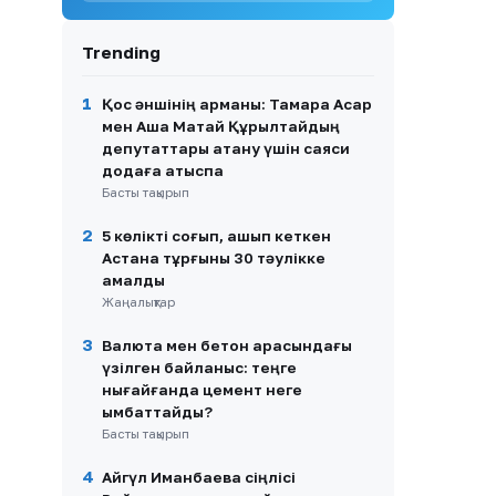
9
ҚР Ғылым және жоғары білім
Trending
министрі мемлекеттік грант
конкурсының
қорытындысын жариялады
1
Қос әншінің арманы: Тамара Асар
мен Аша Матай Құрылтайдың
10
Ақмола облысында банктік
депутаттары атану үшін саяси
несиелермен алаяқтық
додаға қатыспақ
жасаған 21 адамға үкім
Басты тақырып
шықты
2
5 көлікті соғып, қашып кеткен
Астана тұрғыны 30 тәулікке
қамалды
Жаңалықтар
3
Валюта мен бетон арасындағы
үзілген байланыс: теңге
нығайғанда цемент неге
қымбаттайды?
Басты тақырып
4
Айгүл Иманбаева сіңлісі