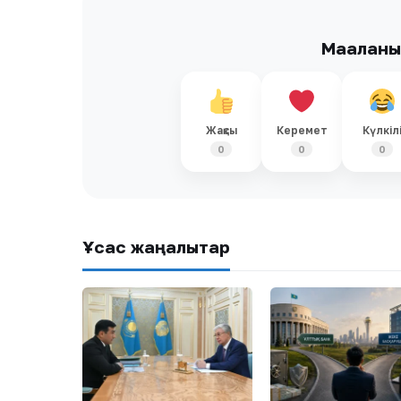
Мақалан
Жақсы
Керемет
Күлкіл
0
0
0
Ұқсас жаңалықтар