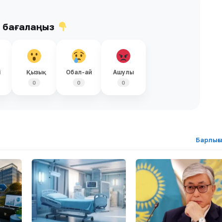
ы бағалаңыз
і
Қызық
Обал-ай
Ашулы
0
0
0
Барлығ