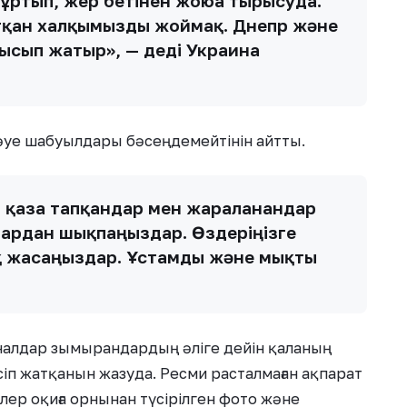
құртып, жер бетінен жоюға тырысуда.
тқан халқымызды жоймақ. Днепр және
ысып жатыр», — деді Украина
әуе шабуылдары бәсеңдемейтінін айтты.
 қаза тапқандар мен жараланғандар
алардан шықпаңыздар. Өздеріңізге
қ жасаңыздар. Ұстамды және мықты
аналдар зымырандардың әліге дейін қаланың
іп жатқанын жазуда. Ресми расталмаған ақпарат
лер оқиға орнынан түсірілген фото және