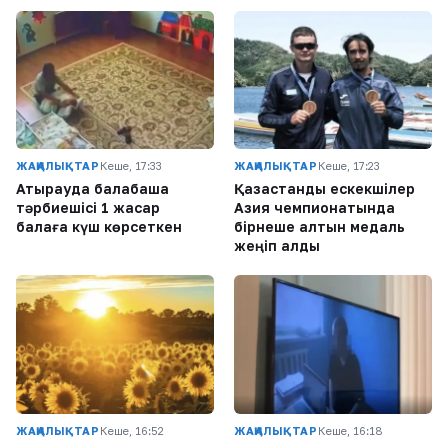
ЖАҢАЛЫҚТАР
Кеше, 17:33
ЖАҢАЛЫҚТАР
Кеше, 17:23
Атырауда балабақша
Қазақстандық ескекшілер
тәрбиешісі 1 жасар
Азия чемпионатында
балаға күш көрсеткен
бірнеше алтын медаль
жеңіп алды
ЖАҢАЛЫҚТАР
Кеше, 16:52
ЖАҢАЛЫҚТАР
Кеше, 16:18