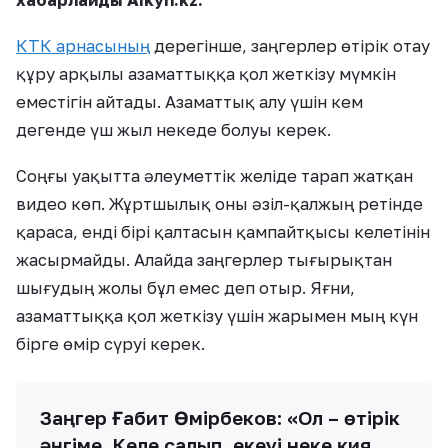
хабарлайды Aikyn.kz.
КТК арнасының
дерегінше, заңгерлер өтірік отау
құру арқылы азаматтыққа қол жеткізу мүмкін
еместігін айтады. Азаматтық алу үшін кем
дегенде үш жыл некеде болуы керек.
Соңғы уақытта әлеуметтік желіде тарап жатқан
видео көп. Жұртшылық оны әзіл-қалжың ретінде
қараса, енді бірі қалтасын қампайтқысы келетінін
жасырмайды. Алайда заңгерлер тығырықтан
шығудың жолы бұл емес деп отыр. Яғни,
азаматтыққа қол жеткізу үшін жарымен мың күн
бірге өмір сүруі керек.
Заңгер Ғабит Өмірбеков: «Ол – өтірік
әңгіме. Келе салып, екеуі неке қия