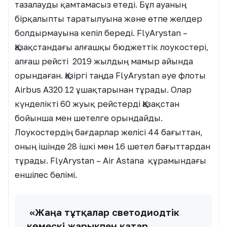
тазалауды қамтамасыз етеді. Бұл ауаның
бірқалыпты таратылуына және өтпе желдер
болдырмауына кепіл береді. FlyArystan –
Қазақстандағы алғашқы бюджеттік лоукостері,
алғаш рейсті 2019 жылдың мамыр айында
орындаған. Қазіргі таңда FlyArystan әуе флоты
Airbus A320 12 ұшақтарынан тұрады. Олар
күнделікті 60 жуық рейстерді Қазақстан
бойынша мен шетелге орындайды.
Лоукостердің бағдарлар желісі 44 бағыттан,
оның ішінде 28 ішкі мен 16 шетел бағыттардан
тұрады. FlyArystan – Air Astana құрамындағы
еншілес бөлімі.
«Жаңа тұтқалар светодиодтік
көмескі жарықпен қатар