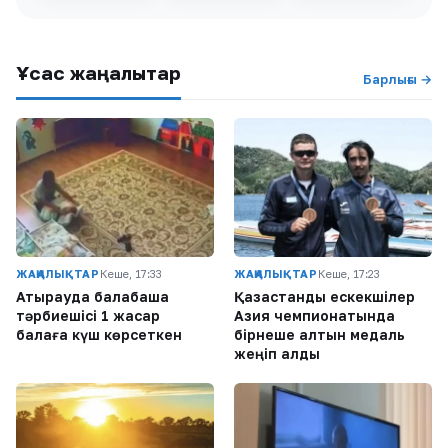
Ұқсас жаңалықтар
Барлығы →
ЖАҢАЛЫҚТАР
Кеше, 17:33
ЖАҢАЛЫҚТАР
Кеше, 17:23
Атырауда балабақша
Қазақстандық ескекшілер
тәрбиешісі 1 жасар
Азия чемпионатында
балаға күш көрсеткен
бірнеше алтын медаль
жеңіп алды