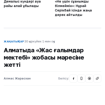
Демалыс күндері ауа
«Не үшін сұққанымды
райы қалай құбылады
білмеймін»: Нұрай
Серікбай ісінде жаңа
дерек айтылды
30 қыркүйек
·
1 мин оқу
ЖАҢАЛЫҚТАР
Алматыда «Жас ғалымдар
мектебі» жобасы мәресіне
жетті
Алмас Жарасхан
Бөлісу:
@