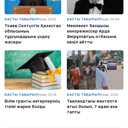
БАСТЫ ТАҚЫРЫП
Кеше, 20:21
БАСТЫ ТАҚЫРЫП
Кеше, 20:04
Тоқаев Солтүстік Қазақстан
Мемлекет басшысы
облысының
кинорежиссер Ардақ
тұрғындарына үндеу
Әмірқұловтың отбасына
жасады
көңіл айтты
БАСТЫ ТАҚЫРЫП
Кеше, 15:18
БАСТЫ ТАҚЫРЫП
Кеше, 12:52
Білім гранты иегерлерінің
Таиландтағы мектепте
тізімі жария болды
атыс болып, 7 адам қаза
тапты