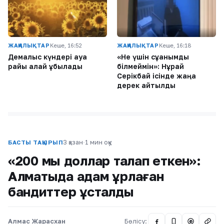
ЖАҢАЛЫҚТАР
Кеше, 16:52
ЖАҢАЛЫҚТАР
Кеше, 16:18
Демалыс күндері ауа
«Не үшін сұққанымды
райы қалай құбылады
білмеймін»: Нұрай
Серікбай ісінде жаңа
дерек айтылды
3 қазан
·
1 мин оқу
БАСТЫ ТАҚЫРЫП
«200 мың доллар талап еткен»:
Алматыда адам ұрлаған
бандиттер ұсталды
Алмас Жарасхан
Бөлісу:
@