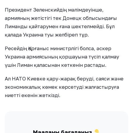
Президент Зеленскийдің мәлімдеуінше,
армияның жетістігі тек Донецк облысындағы
Лиманды қайтарумен ғана шектелмейді. Бұл
қалада Украина туы желбіреп тұр.
Ресейдің Қорғаныс министрлігі болса, әскер
Украина армиясының қоршауына түсіп қалмау
үшін Лиман қаласынан кеткенін растады.
Ал НАТО Киевке қару-жарақ беруді, саяси және
экономикалық көмек көрсетуді жалғастыруға
ниетті екенін жеткізді.
Мақаланы бағалаңыз