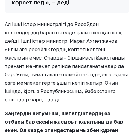
көрсетіледі», – деді.
Ал Ішкі істер министрлігі де Ресейден
келгендердің барлығы елде қалып жатқан жоқ
дейді. Ішкі істер министрі Марат Ахметжанов:
«Елімізге ресейліктердің көптеп келгені
жасырын емес. Олардың біршамасы Қазақстанды
транзит мемлекет ретінде пайдаланатындар да
бар. Яғни, виза талап етілмейтін біздің ел арқылы
өзге мемлекеттерге ұшып кетіп жатыр. Оның
ішінде, Қырғыз Республикасына, Өзбекстанға
өткендер бар», – деді.
Заңгердің айтуынша, шетелдіктердің өз
отбасы бар екенін жасырып қалатыны да бар
екен. Ол кезде отандастарымызбен құрған