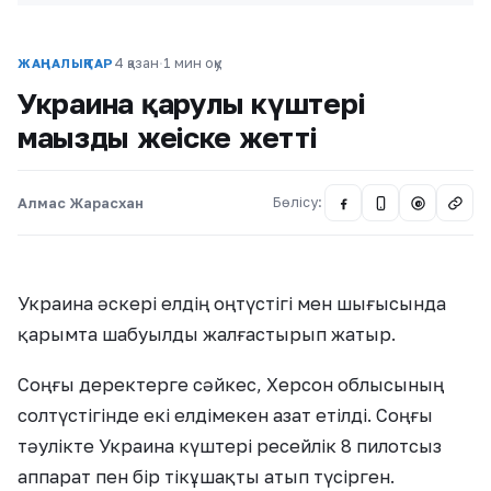
4 қазан
·
1 мин оқу
ЖАҢАЛЫҚТАР
Украина қарулы күштері
маңызды жеңіске жетті
Алмас Жарасхан
Бөлісу:
@
Украина әскері елдің оңтүстігі мен шығысында
қарымта шабуылды жалғастырып жатыр.
Соңғы деректерге сәйкес, Херсон облысының
солтүстігінде екі елдімекен азат етілді. Соңғы
тәулікте Украина күштері ресейлік 8 пилотсыз
аппарат пен бір тікұшақты атып түсірген.