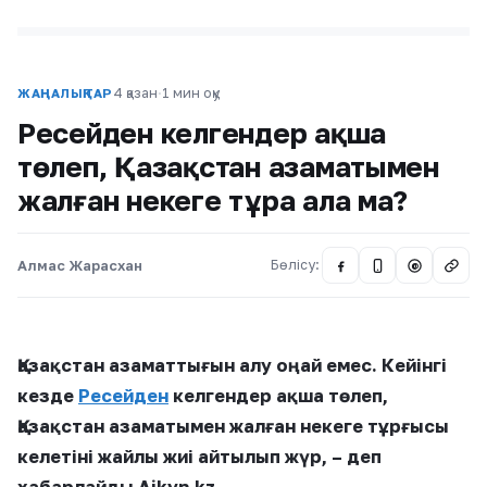
4 қазан
·
1 мин оқу
ЖАҢАЛЫҚТАР
Ресейден келгендер ақша
төлеп, Қазақстан азаматымен
жалған некеге тұра ала ма?
Алмас Жарасхан
Бөлісу:
@
Қазақстан азаматтығын алу оңай емес. Кейінгі
кезде
Ресейден
келгендер ақша төлеп,
Қазақстан азаматымен жалған некеге тұрғысы
келетіні жайлы жиі айтылып жүр, – деп