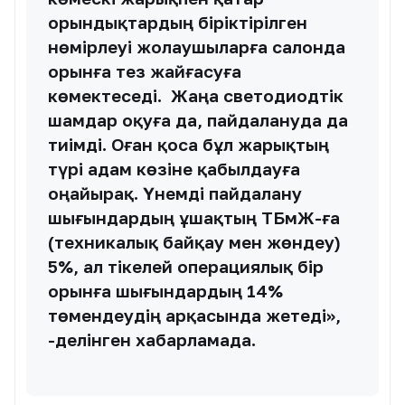
орындықтардың біріктірілген
нөмірлеуі жолаушыларға салонда
орынға тез жайғасуға
көмектеседі. Жаңа светодиодтік
шамдар оқуға да, пайдалануда да
тиімді. Оған қоса бұл жарықтың
түрі адам көзіне қабылдауға
оңайырақ. Үнемді пайдалану
шығындардың ұшақтың ТБмЖ-ға
(техникалық байқау мен жөндеу)
5%, ал тікелей операциялық бір
орынға шығындардың 14%
төмендеудің арқасында жетеді»,
-делінген хабарламада.