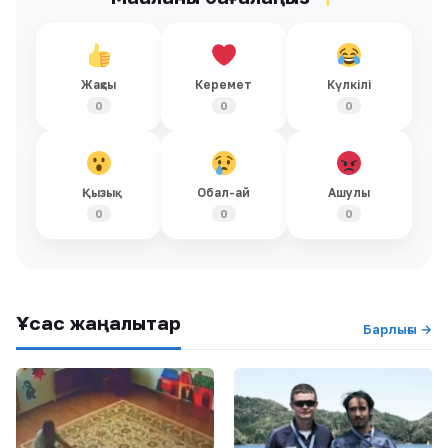
Жақсы
Керемет
Күлкілі
0
0
0
Қызық
Обал-ай
Ашулы
0
0
0
Ұқсас жаңалықтар
Барлығы →