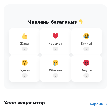
Мақаланы бағалаңыз
Жақсы
Керемет
Күлкілі
0
0
0
Қызық
Обал-ай
Ашулы
0
0
0
Ұқсас жаңалықтар
Барлығы →