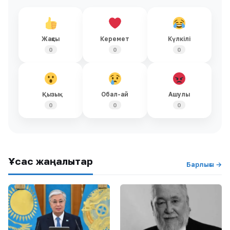
Жақсы
Керемет
Күлкілі
0
0
0
Қызық
Обал-ай
Ашулы
0
0
0
Ұқсас жаңалықтар
Барлығы →