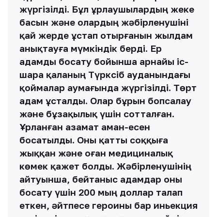
жүргізілді. Бұл ұрлаушылардың жеке
басын және олардың жәбірленушіні
қай жерде ұстап отырғанын жылдам
анықтауға мүмкіндік берді. Ер
адамды босату бойынша арнайы іс-
шара қаланың Түрксіб ауданындағы
қоймалар аумағында жүргізілді. Төрт
адам ұсталды. Олар бұрын бопсалау
және бұзақылық үшін сотталған.
Ұрланған азамат аман-есен
босатылды. Оны қатты соққыға
жыққан және оған медициналық
көмек қажет болды. Жәбірленушінің
айтуынша, бейтаныс адамдар оны
босату үшін 200 мың доллар талап
еткен, әйтпесе героины бар иньекция