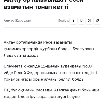
азаматын тонап кетті
Алмас Жарасхан
Бөлісу:
@
Ақтау орталығында Ресей азаматы
қылмыскерлердің құрбаны болды. Бұл туралы
Лада сайты жазды.
Әлеуметтік желіде 11-шағын аудандағы No39
үйде Ресей Федерациясынан келген шетелдікті
тонау оқиғасы орын алғаны белгілі болды.
ПД бұл оқиғаны растады. Аталған факті бойынша
жедел-іздестіру шаралары жүргізілуде.