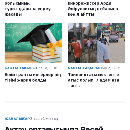
облысының
кинорежиссер Ардақ
тұрғындарына үндеу
Әмірқұловтың отбасына
жасады
көңіл айтты
БАСТЫ ТАҚЫРЫП
Кеше, 15:18
БАСТЫ ТАҚЫРЫП
Кеше, 12:52
Білім гранты иегерлерінің
Таиландтағы мектепте
тізімі жария болды
атыс болып, 7 адам қаза
тапты
3 қазан
·
1 мин оқу
ЖАҢАЛЫҚТАР
Ақтау орталығында Ресей