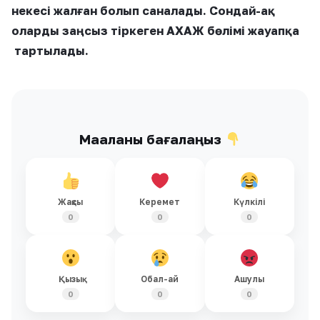
некесі жалған болып саналады. Сондай-ақ
оларды заңсыз тіркеген АХАЖ бөлімі жауапқа
тартылады.
Мақаланы бағалаңыз
Жақсы
Керемет
Күлкілі
0
0
0
Қызық
Обал-ай
Ашулы
0
0
0