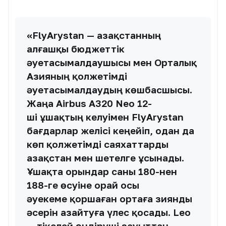
«FlyArystan — Қазақстанның
алғашқы бюджеттік
әуетасымалдаушысы мен Орталық
Азияның қолжетімді
әуетасымалдаудың көшбасшысы.
Жаңа Airbus A320 Neo 12-
ші ұшақтың келуімен FlyArystan
бағдарлар желісі кеңейіп, одан да
көп қолжетімді саяхаттарды
Қазақстан мен шетелге ұсынады.
Ұшақта орындар саны 180-нен
188-ге өсуіне орай осы
әуекеме қоршаған ортаға зиянды
әсерін азайтуға үлес қосады. Leo
— тікелей өндіруші зауыттан