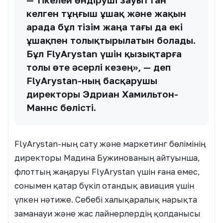
келген тұңғыш ұшақ және жақын
арада бұл тізім жаңа тағы да екі
ұшақпен толықтырылатын болады.
Бұл FlyArystan үшін қызықтарға
толы өте әсерлі кезең», — деп
FlyArystan-ның басқарушы
директоры Эдриан Хамильтон-
Маннс бөлісті.
FlyArystan-ның сату және маркетинг бөлімінің
директоры Мадина Бужинованың айтуынша,
флоттың жаңаруы FlyArystan үшін ғана емес,
сонымен қатар бүкіл отандық авиация үшін
үлкен нәтиже. Себебі халықаралық нарықта
заманауи және жас лайнерлердің қолданысы