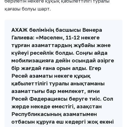
берілетін некеге құқық қабылеттілігі туралы
қағазы болуы шарт.
АХАЖ бөлімінің басшысы Венера
Галиева: «Мәселен, 11-12 некеге
тұрған азаматтардың жұбайы және
күйеуі ресейлік болды. Соңғы айда
мобилизацияға дейін осындай әзірге
бір жағдай ғана орын алды. Егер
Ресей азаматы некеге құқық
қабылеттілігі туралы анықтаманы
азаматтығы бар мемлекет, яғни
Ресей Федерациясы беруге тиіс. Сол
жерде некеде еместігі, Қазақстан
Республикасының азаматымен
отбасын құруға еш кедергі жоқ екені