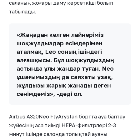
саланың жоғары даму көрсеткіші болып
табылады.
«Жаңадан келген лайнеріміз
шоқжұлдыздар есімдерімен
аталмақ, Leo соның ішіндегі
алғашқысы. Бұл шоқжұлдыздың
астында ұлы жандар туған. Neo
ұшағымыздың да саяхаты ұзақ,
жұлдызы жарық жанады деген
сенімдеміз», -деді ол.
Airbus A320Neo FlyArystan бортта ауа баптау
жүйесінің аса тиімді HEPA-фильтрлері 2-3
минут ішінде салонда толықтай ауаны