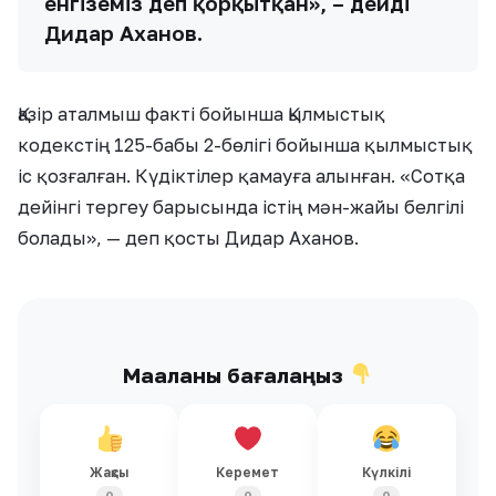
енгіземіз деп қорқытқан», – дейді
Дидар Аханов.
Қазір аталмыш факті бойынша Қылмыстық
кодекстің 125-бабы 2-бөлігі бойынша қылмыстық
іс қозғалған. Күдіктілер қамауға алынған. «Сотқа
дейінгі тергеу барысында істің мән-жайы белгілі
болады», — деп қосты Дидар Аханов.
Мақаланы бағалаңыз
Жақсы
Керемет
Күлкілі
0
0
0