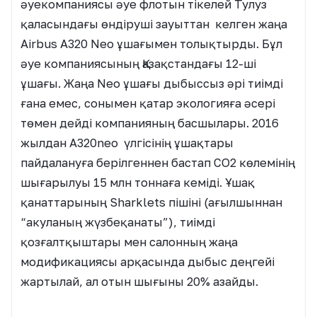
әуекомпаниясы әуе флотын тікелей Тулуз
қаласындағы өндіруші зауыттан келген жаңа
Airbus A320 Neo ұшағымен толықтырды. Бұл
әуе компаниясының Қазақстандағы 12-ші
ұшағы. Жаңа Neo ұшағы дыбыссыз әрі тиімді
ғана емес, сонымен қатар экологияға әсері
төмен дейді компанияның басшылары. 2016
жылдан A320neo үлгісінің ұшақтары
пайдалануға берілгеннен бастап CO2 көлемінің
шығарылуы 15 млн тоннаға кеміді. Ұшақ
қанаттарының Sharklets пішіні (ағылшыннан
“акуланың жүзбеқанаты”), тиімді
қозғалтқыштары мен салонның жаңа
модификациясы арқасында дыбыс деңгейі
жартылай, ал отын шығыны 20% азайды.