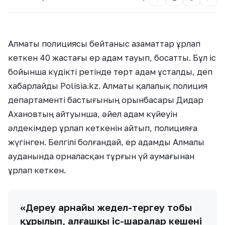
Алматы полициясы бейтаныс азаматтар ұрлап
кеткен 40 жастағы ер адам тауып, босатты. Бұл іс
бойынша күдікті ретінде төрт адам ұсталды, деп
хабарлайды Polisia.kz. Алматы қалалық полиция
департаменті бастығының орынбасары Дидар
Ахановтың айтуынша, әйел адам күйеуін
әлдекімдер ұрлап кеткенін айтып, полицияға
жүгінген. Белгілі болғандай, ер адамды Алмалы
ауданында орналасқан тұрғын үй аумағынан
ұрлап кеткен.
«Дереу арнайы жедел-тергеу тобы
құрылып, алғашқы іс-шаралар кешені