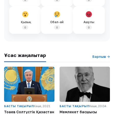
Қызық
Обал-ай
Ашулы
0
0
0
Ұқсас жаңалықтар
Барлығы →
БАСТЫ ТАҚЫРЫП
Кеше, 20:21
БАСТЫ ТАҚЫРЫП
Кеше, 20:04
Тоқаев Солтүстік Қазақстан
Мемлекет басшысы