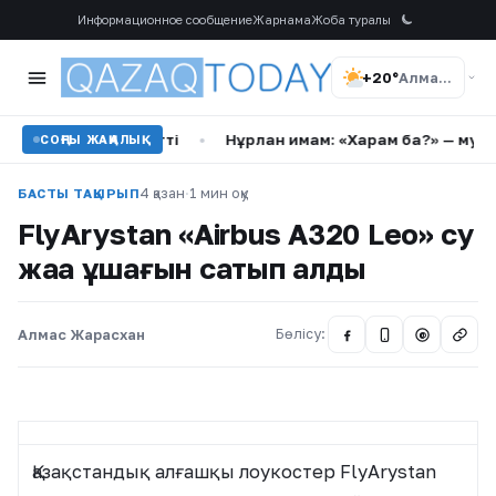
Информационное сообщение
Жарнама
Жоба туралы
+20°
Алматы
 жеделдетті
•
Нұрлан имам: «Харам ба?» — музыка мен дін
СОҢҒЫ ЖАҢАЛЫҚ
4 қазан
·
1 мин оқу
БАСТЫ ТАҚЫРЫП
FlyArystan «Airbus A320 Leo» су
жаңа ұшағын сатып алды
Алмас Жарасхан
Бөлісу:
@
Қазақстандық алғашқы лоукостер FlyArystan