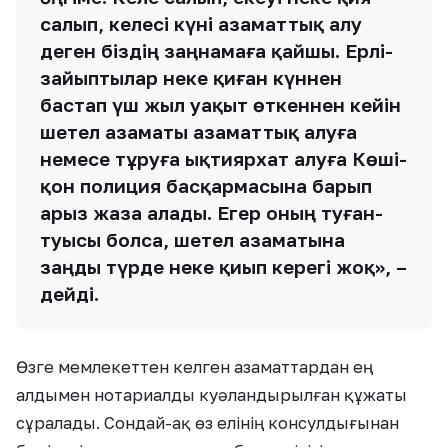
салып, келесі күні азаматтық алу
деген біздің заңнамаға қайшы. Ерлі-
зайыптылар неке қиған күннен
бастап үш жыл уақыт өткеннен кейін
шетел азаматы азаматтық алуға
немесе тұруға ықтиярхат алуға Көші-
қон полиция басқармасына барып
арыз жаза алады. Егер оның туған-
туысы болса, шетел азаматына
заңды түрде неке қиып керегі жоқ», –
дейді.
Өзге мемлекеттен келген азаматтардан ең
алдымен нотариалды куәландырылған құжаты
сұралады. Сондай-ақ өз елінің консулдығынан