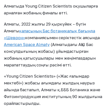
Алматыда Young Citizen Scientists
оқушыларға
арналған жобаның финалы өтті.
Алматы, 2022 жылғы 29 қыркүйек – бүгін
Алматы
қаласының
Бас ботаникалық бағында
«
Шеврон
»
компаниясымен серіктестік аясында
American Space Almaty
(Алматыдағы АҚШ Бас
консулдығының жобасы) ұйымдастырған
жобаның қатысушылары мен жеңімпаздарын
марапаттаудың соңғы рәсімі өтті.
«
Young Citizen Scientists
»
(
«
Жас ғалымдар
мектебі
»
) жобасы ағымдағы жылдың наурыз
айында басталып, Алматы қ.БББ Ботаника және
Фитоинтродукция институтының 90 жылдығына
орайластырылды.