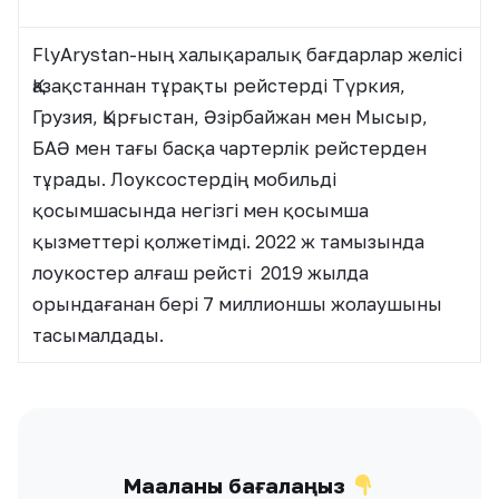
FlyArystan-ның халықаралық бағдарлар желісі
Қазақстаннан тұрақты рейстерді Түркия,
Грузия, Қырғыстан, Әзірбайжан мен Мысыр,
БАӘ мен тағы басқа чартерлік рейстерден
тұрады. Лоуксостердің мобильді
қосымшасында негізгі мен қосымша
қызметтері қолжетімді. 2022 ж тамызында
лоукостер алғаш рейсті 2019 жылда
орындағанан бері 7 миллионшы жолаушыны
тасымалдады.
Мақаланы бағалаңыз