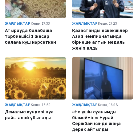
ЖАҢАЛЫҚТАР
Кеше, 17:33
ЖАҢАЛЫҚТАР
Кеше, 17:23
Атырауда балабақша
Қазақстандық ескекшілер
тәрбиешісі 1 жасар
Азия чемпионатында
балаға күш көрсеткен
бірнеше алтын медаль
жеңіп алды
ЖАҢАЛЫҚТАР
Кеше, 16:52
ЖАҢАЛЫҚТАР
Кеше, 16:18
Демалыс күндері ауа
«Не үшін сұққанымды
райы қалай құбылады
білмеймін»: Нұрай
Серікбай ісінде жаңа
дерек айтылды