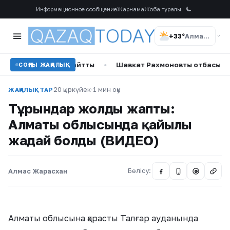
Информационное сообщение
Жарнама
Жоба туралы
+33°
Алматы
рі туралы айтты
•
Шавкат Рахмоновтың отбасы қара жамыл
СОҢҒЫ ЖАҢАЛЫҚ
20 қыркүйек
·
1 мин оқу
ЖАҢАЛЫҚТАР
Тұрғындар жолды жапты:
Алматы облысында қайғылы
жағдай болды (ВИДЕО)
Алмас Жарасхан
Бөлісу:
@
Алматы облысына қарасты Талғар ауданында