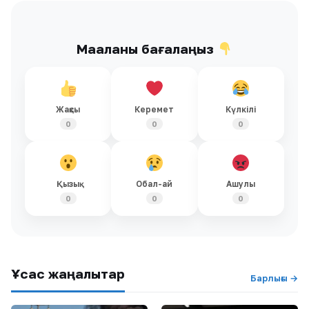
Мақаланы бағалаңыз
Жақсы
Керемет
Күлкілі
0
0
0
Қызық
Обал-ай
Ашулы
0
0
0
Ұқсас жаңалықтар
Барлығы →