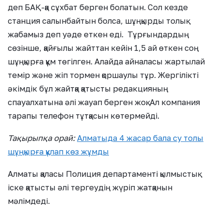
деп БАҚ-қа сұхбат берген болатын. Сол кезде
станция салынбайтын болса, шұңқырды толық
жабамыз деп уәде еткен еді. Тұрғындардың
сөзінше, қайғылы жайттан кейін 1,5 ай өткен соң
шұңқырға құм төгілген. Алайда айналасы жартылай
темір және жіп тормен қоршаулы тұр. Жергілікті
әкімдік бұл жайтқа қатысты редакцияның
спауалхатына әлі жауап берген жоқ. Ал компания
тарапы телефон тұтқасын көтермейді.
Тақырыпқа орай:
Алматыда 4 жасар бала су толы
шұңқырға құлап көз жұмды
Алматы қаласы Полиция департаменті қылмыстық
іске қатысты әлі тергеудің жүріп жатқанын
мәлімдеді.