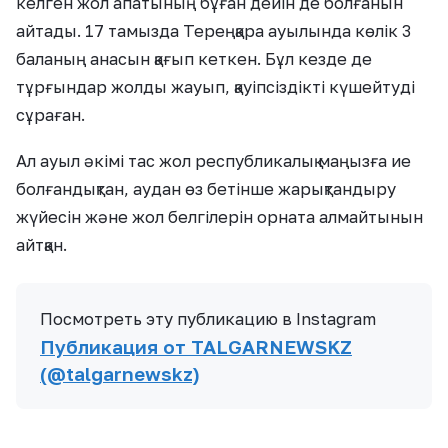
келген жол апатының бұған дейін де болғанын
айтады. 17 тамызда Тереңқара ауылында көлік 3
баланың анасын қағып кеткен. Бұл кезде де
тұрғындар жолды жауып, қауіпсіздікті күшейтуді
сұраған.
Ал ауыл әкімі тас жол республикалық маңызға ие
болғандықтан, аудан өз бетінше жарықтандыру
жүйесін және жол белгілерін орната алмайтынын
айтқан.
Посмотреть эту публикацию в Instagram
Публикация от TALGARNEWSKZ
(@talgarnewskz)