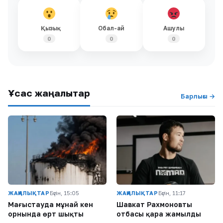
Қызық
Обал-ай
Ашулы
0
0
0
Ұқсас жаңалықтар
Барлығы →
ЖАҢАЛЫҚТАР
Бүгін, 15:05
ЖАҢАЛЫҚТАР
Бүгін, 11:17
Маңғыстауда мұнай кен
Шавкат Рахмоновтың
орнында өрт шықты
отбасы қара жамылды