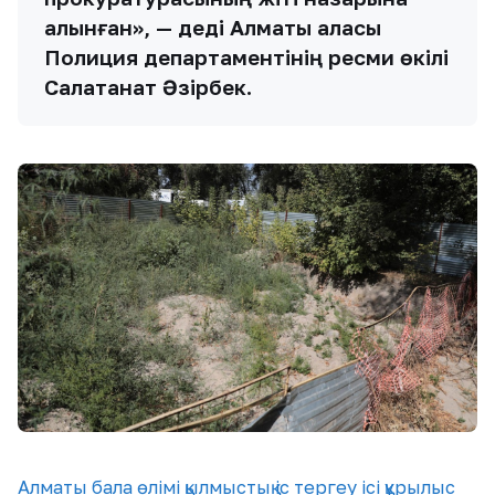
алынған», — деді Алматы қаласы
Полиция департаментінің ресми өкілі
Салатанат Әзірбек.
Алматы
бала өлімі
қылмыстық іс
тергеу ісі
құрылыс