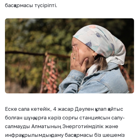
басқармасы түсіріпті.
Еске сала кетейік, 4 жасар Дәулен құлап қайтыс
болған шұңқырға кәріз сорғы станциясын салу-
салмауды Алматының Энерготиімділік және
инфрақұрылымдық даму басқармасы біз шешеміз