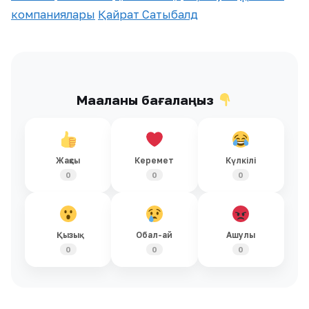
компаниялары
Қайрат Сатыбалд
Мақаланы бағалаңыз
Жақсы
Керемет
Күлкілі
0
0
0
Қызық
Обал-ай
Ашулы
0
0
0