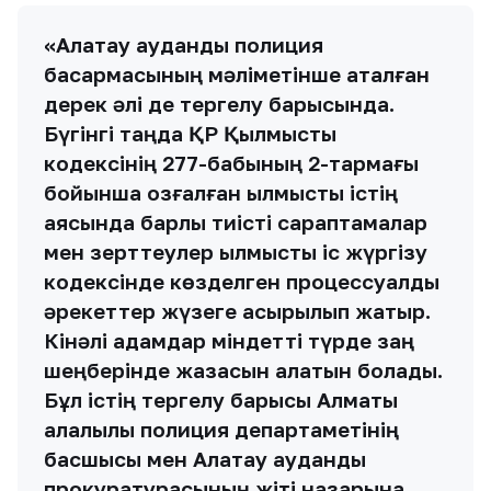
«Алатау аудандық полиция
басқармасының мәліметінше аталған
дерек әлі де тергелу барысында.
Бүгінгі таңда ҚР Қылмыстық
кодексінің 277-бабының 2-тармағы
бойынша қозғалған қылмыстық істің
аясында барлық тиісті сараптамалар
мен зерттеулер қылмыстық іс жүргізу
кодексінде көзделген процессуалдық
әрекеттер жүзеге асырылып жатыр.
Кінәлі адамдар міндетті түрде заң
шеңберінде жазасын алатын болады.
Бұл істің тергелу барысы Алматы
қалалылық полиция департаметінің
басшысы мен Алатау аудандық
прокуратурасының жіті назарына