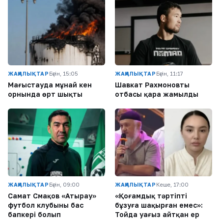
ЖАҢАЛЫҚТАР
Бүгін, 15:05
ЖАҢАЛЫҚТАР
Бүгін, 11:17
Маңғыстауда мұнай кен
Шавкат Рахмоновтың
орнында өрт шықты
отбасы қара жамылды
ЖАҢАЛЫҚТАР
Бүгін, 09:00
ЖАҢАЛЫҚТАР
Кеше, 17:00
Самат Смақов «Атырау»
«Қоғамдық тәртіпті
футбол клубының бас
бұзуға шақырған емес»:
бапкері болып
Тойда уағыз айтқан ер