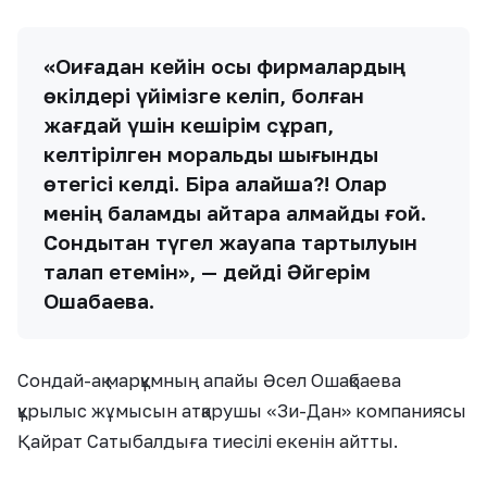
«Оқиғадан кейін осы фирмалардың
өкілдері үйімізге келіп, болған
жағдай үшін кешірім сұрап,
келтірілген моральдық шығынды
өтегісі келді. Бірақ қалайша?! Олар
менің баламды қайтара алмайды ғой.
Сондықтан түгел жауапқа тартылуын
талап етемін», — дейді Әйгерім
Ошақбаева.
Сондай-ақ марқұмның апайы Әсел Ошақбаева
құрылыс жұмысын атқарушы «Зи-Дан» компаниясы
Қайрат Сатыбалдыға тиесілі екенін айтты.