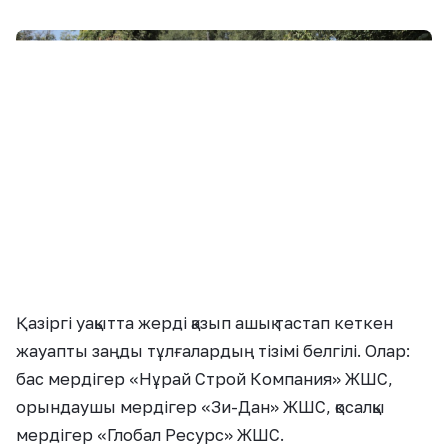
Қазіргі уақытта жерді қазып ашық тастап кеткен
жауапты заңды тұлғалардың тізімі белгілі. Олар:
бас мердігер «Нұрай Строй Компания» ЖШС,
орындаушы мердігер «Зи-Дан» ЖШС, қосалқы
мердігер «Глобал Ресурс» ЖШС.