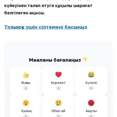
күйеуінен талап етуге құқылы шариғат
белгілеген ақысы.
Толық оқу үшін сілтемені басыңыз
Мақаланы бағалаңыз
Жақсы
Керемет
Күлкілі
0
0
0
Қызық
Обал-ай
Ашулы
0
0
0