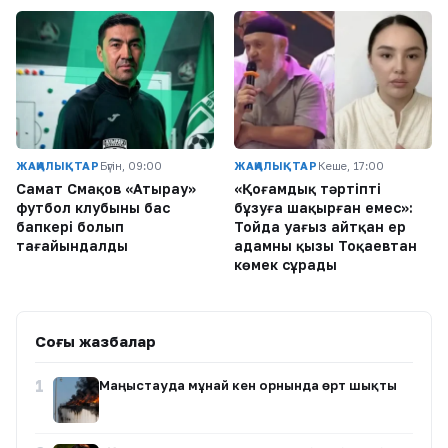
ЖАҢАЛЫҚТАР
Бүгін, 09:00
ЖАҢАЛЫҚТАР
Кеше, 17:00
Самат Смақов «Атырау»
«Қоғамдық тәртіпті
футбол клубының бас
бұзуға шақырған емес»:
бапкері болып
Тойда уағыз айтқан ер
тағайындалды
адамның қызы Тоқаевтан
көмек сұрады
Соңғы жазбалар
1
Маңғыстауда мұнай кен орнында өрт шықты