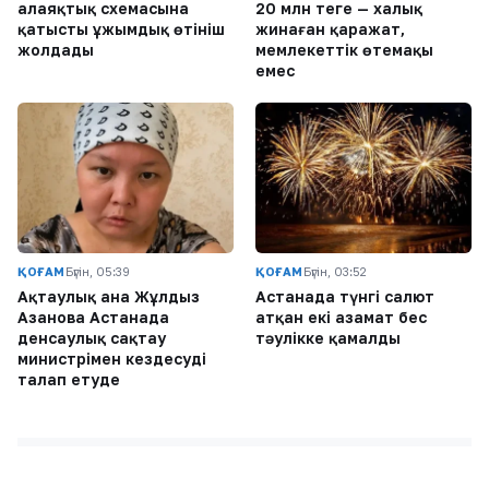
алаяқтық схемасына
20 млн теңге — халық
қатысты ұжымдық өтініш
жинаған қаражат,
жолдады
мемлекеттік өтемақы
емес
ҚОҒАМ
Бүгін, 05:39
ҚОҒАМ
Бүгін, 03:52
Ақтаулық ана Жұлдыз
Астанада түнгі салют
Азанова Астанада
атқан екі азамат бес
денсаулық сақтау
тәулікке қамалды
министрімен кездесуді
талап етуде