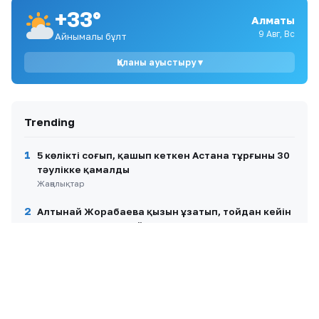
+33°
9
Әділет Зейнелдің анасы: 20 млн теңге —
Алматы
халық жинаған қаражат, мемлекеттік
9 Авг, Вс
Айнымалы бұлт
өтемақы емес
Қаланы ауыстыру ▾
10
Ақтаулық ана Жұлдыз Азанова Астанада
денсаулық сақтау министрімен кездесуді
талап етуде
Trending
1
5 көлікті соғып, қашып кеткен Астана тұрғыны 30
тәулікке қамалды
Жаңалықтар
2
Алтынай Жорабаева қызын ұзатып, тойдан кейін
ауырып қалғанын айтты
Шоу-бизнес
3
Айгүл Иманбаева сіңлісі Райханның ұзату тойын
жариялады
Шоу-бизнес