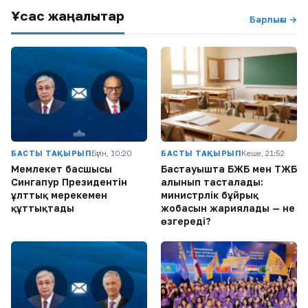
Ұқсас жаңалықтар
Барлығы →
БАСТЫ ТАҚЫРЫП
Бүгін, 10:20
БАСТЫ ТАҚЫРЫП
Кеше, 21:52
Мемлекет басшысы
Бастауышта БЖБ мен ТЖБ
Сингапур Президентін
алынып тасталады:
ұлттық мерекемен
министрлік бұйрық
құттықтады
жобасын жариялады — не
өзгереді?