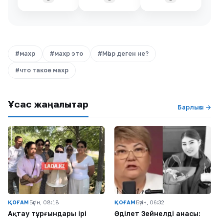
#махр
#махр это
#Мәһр деген не?
#что такое махр
Ұқсас жаңалықтар
Барлығы →
ҚОҒАМ
Бүгін, 08:18
ҚОҒАМ
Бүгін, 06:32
Ақтау тұрғындары ірі
Әділет Зейнелдің анасы: