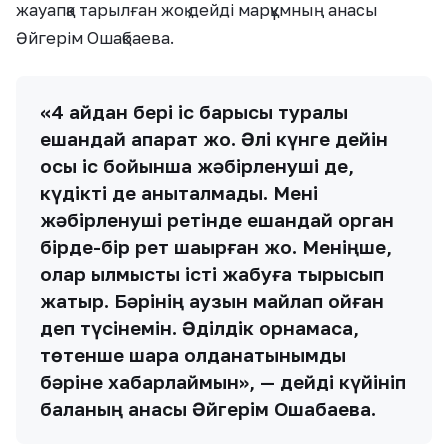
жауапқа тарылған жоқ дейді марқұмның анасы
Әйгерім Ошақбаева.
«4 айдан бері іс барысы туралы
ешқандай ақпарат жоқ. Әлі күнге дейін
осы іс бойынша жәбірленуші де,
күдікті де анықталмады. Мені
жәбірленуші ретінде ешқандай орган
бірде-бір рет шақырған жоқ. Меніңше,
олар қылмыстық істі жабуға тырысып
жатыр. Бәрінің аузын майлап қойған
деп түсінемін. Әділдік орнамаса,
төтенше шара қолданатынымды
бәріне хабарлаймын», — дейді күйініп
баланың анасы Әйгерім Ошақбаева.