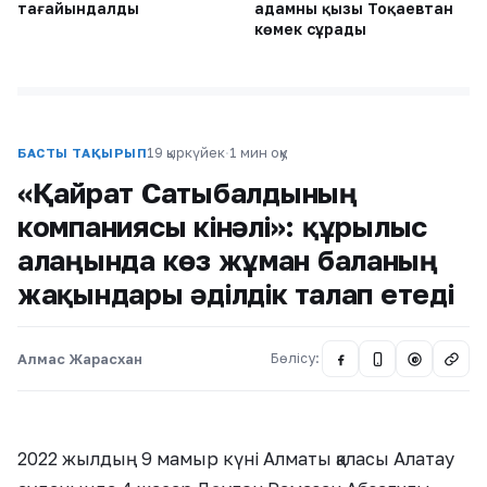
тағайындалды
адамның қызы Тоқаевтан
көмек сұрады
19 қыркүйек
·
1 мин оқу
БАСТЫ ТАҚЫРЫП
«Қайрат Сатыбалдының
компаниясы кінәлі»: құрылыс
алаңында көз жұмған баланың
жақындары әділдік талап етеді
Алмас Жарасхан
Бөлісу:
@
2022 жылдың 9 мамыр күні Алматы қаласы Алатау