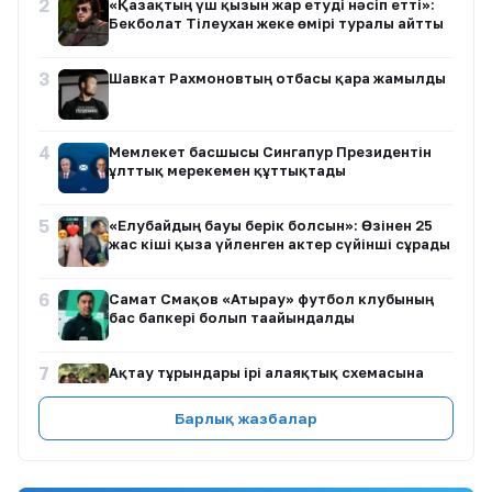
2
«Қазақтың үш қызын жар етуді нәсіп етті»:
Бекболат Тілеухан жеке өмірі туралы айтты
3
Шавкат Рахмоновтың отбасы қара жамылды
4
Мемлекет басшысы Сингапур Президентін
ұлттық мерекемен құттықтады
5
«Елубайдың бауы берік болсын»: Өзінен 25
жас кіші қызға үйленген актер сүйінші сұрады
6
Самат Смақов «Атырау» футбол клубының
бас бапкері болып тағайындалды
7
Ақтау тұрғындары ірі алаяқтық схемасына
қатысты ұжымдық өтініш жолдады
Барлық жазбалар
8
Алматыда полиция баланы қауіпті жағдайдан
құтқарды