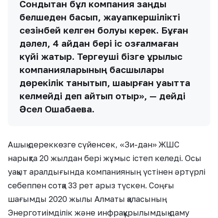
Сондықтан бұл компания заңды
белшеден басып, жауапкершілікті
сезінбей келген болуы керек. Бұған
дәлел, 4 айдан бері іс қозғалмаған
күйі жатыр. Тергеуші бізге құрылыс
компанияларының басшылары
дөрекілік танытып, шақырған уақытта
келмейді деп айтып отыр», — дейді
Әсел Ошақбаева.
Ашық дереккөзге сүйенсек, «Зи-дан» ЖШС
нарықта 20 жылдан бері жұмыс істеп келеді. Осы
уақыт аралдығында компанияның үстінен әртүрлі
себеппен сотқа 33 рет арыз түскен. Соңғы
шағымды 2020 жылы Алматы қаласының
Энерготиімділік және инфрақұрылымдық даму