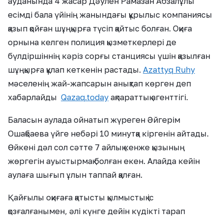
ауданында 4 жасар Дәулен Рамазан Абзалұлы
есімді бала үйінің жанындағы құрылыс компаниясы
қазып қойған шұңқырға түсіп қайтыс болған. Оқиға
орнына келген полиция қызметкерлері де
бүлдіршіннің кәріз сорғы станциясы үшін қазылған
шұңқырға құлап кеткенін растады.
Azattyq Ruhy
мәселенің жай-жапсарын анықтап көрген деп
хабарлайды
Qazaq.today
ақпараттық агенттігі.
Баласын аулада ойнатып жүреген Әйгерім
Ошақбаева үйге небәрі 10 минутқа кіргенін айтады.
Өйкені дәл сол сәтте 7 айлық кенже қызының
жөргегін ауыстырмақ болған екен. Алайда кейін
аулаға шығып ұлын таппай қалған.
Қайғылы оқиғаға қатысты қылмыстық іс
қозғалғанымен, әлі күнге дейін күдікті тарап