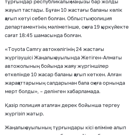
тұрғындар республикалық маңызы бар жолды
жауып тастады. Бұған 10 жастағы баланы көлік
қағып кетуі себеп болған. Облыстық полиция
департаментінің мәліметінше, оқиға 19 қыркүйекте
сағат 18:45 шамасында болған.
«Тoyota Camry автокөлігінің 24 жастағы
жүргізушісі Жаңалық ауылында Жетіген-Алматы
автожолының бойында жаяу жүргіншілер
өткелінде 10 жасар баланы қағып кеткен. Алған
жарақаттарының салдарынан бала оқиға орнында
мерт болды», – делінген хабарламада.
Қазір полиция аталған дерек бойынша тергеу
жүргізіп жатыр.
Жаңалық ауылының тұрғындары кісі өліміне алып