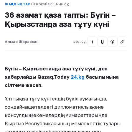
19 қыркүйек
·
1 мин оқу
ЖАҢАЛЫҚТАР
36 азамат қаза тапты: Бүгін –
Қырғызстанда аза тұту күні
Алмас Жарасхан
Бөлісу:
@
Бүгін – Қырғызстанда аза тұту күні, деп
хабарлайды Qazaq.Today
24.kg
басылымына
сілтеме жасап.
Ұлттық аза тұту күні елдің бүкіл аумағында,
сондай-ақ шетелдегі дипломатиялық және
консулдық мекемелердің ғимараттарында
Қырғыз Республикасының мемлекеттік тулары
төменге түсіріледі; мәдени ошақтар мен