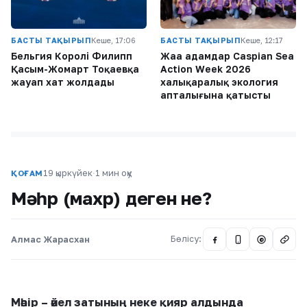
БАСТЫ ТАҚЫРЫП
Кеше, 17:06
БАСТЫ ТАҚЫРЫП
Кеше, 12:17
Бельгия Королі Филипп
Жаңа адамдар Caspian Sea
Қасым-Жомарт Тоқаевқа
Action Week 2026
жауап хат жолдады
халықаралық экология
апталығына қатысты
19 қыркүйек
·
1 мин оқу
ҚОҒАМ
Мәһр (махр) деген не?
Алмас Жарасхан
Бөлісу:
@
Мәһір – әйел затының неке қияр алдында