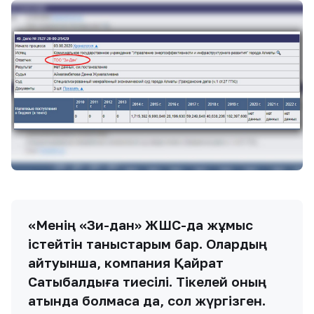
«Менің «Зи-дан» ЖШС-да жұмыс
істейтін таныстарым бар. Олардың
айтуынша, компания Қайрат
Сатыбалдыға тиесілі. Тікелей оның
атында болмаса да, сол жүргізген.