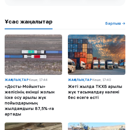
Ұқсас жаңалықтар
Барлығы →
ЖАҢАЛЫҚТАР
Кеше, 17:44
ЖАҢАЛЫҚТАР
Кеше, 17:40
«Достық-Мойынты»
Жеті жылда ТКХБ арқылы
желісінің екінші жолын
жүк тасымалдау көлемі
іске қосу арқылы жүк
бес есеге өсті
пойыздарының
жылдамдығы 87,5%-ға
артады