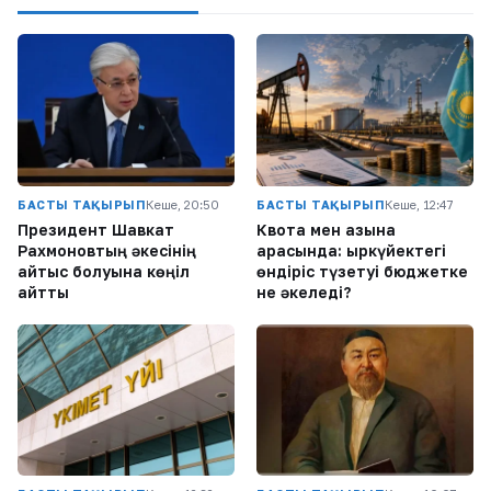
БАСТЫ ТАҚЫРЫП
Кеше, 20:50
БАСТЫ ТАҚЫРЫП
Кеше, 12:47
Президент Шавкат
Квота мен қазына
Рахмоновтың әкесінің
арасында: қыркүйектегі
қайтыс болуына көңіл
өндіріс түзетуі бюджетке
айтты
не әкеледі?