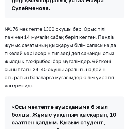
деді қызылордалық ұстаз Майра
Сүлейменова.
№176 мектепте 1300 оқушы бар. Орыс тілі
пәнінен 14 мұғалім сабақ беріп келген. Пәндік
жұмыс сағатының қысқаруы білім сапасына да
тікелей кері әсерін тигізеді деп санайды отыз
жылдық тәжірибесі бар мұғалімдер. Өйткені
сыныптағы 24-40 оқушы аралығына дейін
отыратын балаларға мұғалімдер білім үйретіп
үлгермейді.
«Осы мектепте ауысқаныма 6 жыл
болды. Жұмыс уақытым қысқарып, 10
сағатпен қалдым. Қызым студент,