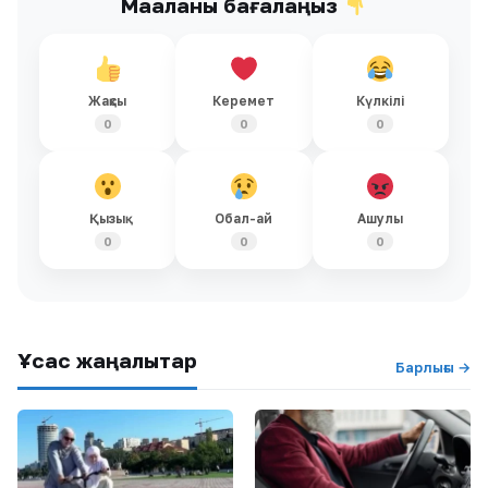
Мақаланы бағалаңыз
Жақсы
Керемет
Күлкілі
0
0
0
Қызық
Обал-ай
Ашулы
0
0
0
Ұқсас жаңалықтар
Барлығы →