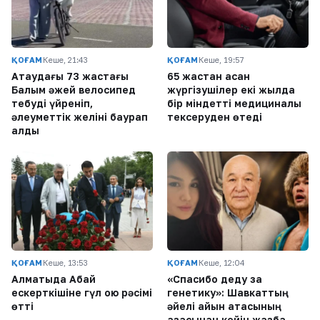
ҚОҒАМ
Кеше, 21:43
ҚОҒАМ
Кеше, 19:57
Ақтаудағы 73 жастағы
65 жастан асқан
Балым әжей велосипед
жүргізушілер екі жылда
тебуді үйреніп,
бір міндетті медициналық
әлеуметтік желіні баурап
тексеруден өтеді
алды
ҚОҒАМ
Кеше, 13:53
ҚОҒАМ
Кеше, 12:04
Алматыда Абай
«Спасибо деду за
ескерткішіне гүл қою рәсімі
генетику»: Шавкаттың
өтті
әйелі қайын атасының
қазасынан кейін жазба