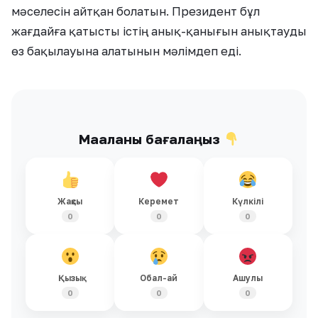
мәселесін айтқан болатын. Президент бұл
жағдайға қатысты істің анық-қанығын анықтауды
өз бақылауына алатынын мәлімдеп еді.
Мақаланы бағалаңыз
Жақсы
Керемет
Күлкілі
0
0
0
Қызық
Обал-ай
Ашулы
0
0
0