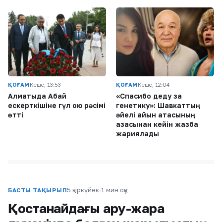
ҚОҒАМ
Кеше, 13:53
ҚОҒАМ
Кеше, 12:04
Алматыда Абай
«Спасибо деду за
ескерткішіне гүл қою рәсімі
генетику»: Шавкаттың
өтті
әйелі қайын атасының
қазасынан кейін жазба
жариялады
5 қыркүйек
·
1 мин оқу
БАСТЫ ТАҚЫРЫП
Қостанайдағы қару-жарақ