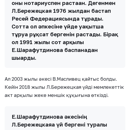
оны нотариуспен растаған. Дегенмен
Л.Бережецкая 1976 жылдан бастап
Ресей Федерациясында тұрады.
Сотта ол әпкесіне үйде уақытша
тұруға рұқсат бергенін растады. Бірақ
ол 1991 жылы сот арқылы
Е.Шарафутдинова баспанадан
шығарды.
Ал 2003 жылы әкесі В.Масливец қайтыс болды.
Кейін 2018 жылы Л.Бережецкая үйді мемлекеттік
акт арқылы жеке меншік құқығына өткізді.
Е.Шарафутдинова әкесінің
Л.Бережецкаяға үй бергені туралы