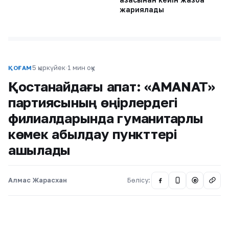
жариялады
5 қыркүйек
·
1 мин оқу
ҚОҒАМ
Қостанайдағы апат: «AMANAT»
партиясының өңірлердегі
филиалдарында гуманитарлық
көмек қабылдау пункттері
ашылады
Алмас Жарасхан
Бөлісу:
@