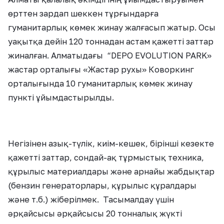
өрттен зардап шеккен тұрғындарға
гуманитарлық көмек жинау жалғасып жатыр. Осы
уақытқа дейін 120 тоннадан астам қажетті заттар
жиналған. Алматыдағы “DEPO EVOLUTION PARK»
жастар орталығы «Жастар рухы» Коворкинг
орталығында 10 гуманитарлық көмек жинау
пункті ұйымдастырылды.
Негізінен азық-түлік, киім-кешек, бірінші кезекте
қажетті заттар, сондай-ақ тұрмыстық техника,
құрылыс материалдары және арнайы жабдықтар
(бензин генераторлары, құрылыс құралдары
және т.б.) жіберілмек. Тасымалдау үшін
әрқайсысы әрқайсысы 20 тонналық жүкті