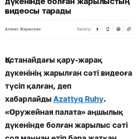
дүкенінде болған жарылыстың
видеосы тарады
Алмас Жарасхан
Бөлісу:
@
Қостанайдағы қару-жарақ
дүкенінің жарылған сәті видеоға
түсіп қалған, деп
хабарлайды
Azattyq R
u
hy
.
«Оружейная палата» аңшылық
дүкенінде болған жарылыс сәті
сол маңнан өтіп бара жатқан