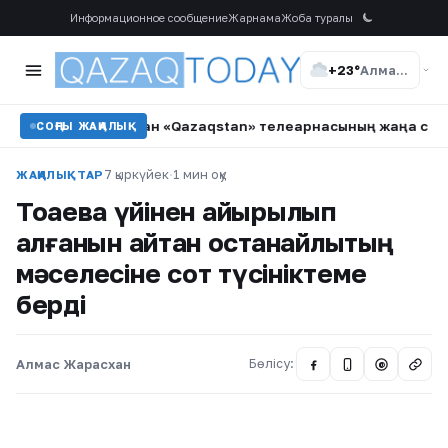
Информационное сообщение
Жарнама
Жоба туралы
+23°
Алматы
дір Мұқан «Qazaqstan» телеарнасының жаңа сериалында түсе
СОҢҒЫ ЖАҢАЛЫҚ
7 қыркүйек
·
1 мин оқу
ЖАҢАЛЫҚТАР
Тоқаевқа үйінен айырылып
қалғанын айтқан қостанайлықтың
мәселесіне сот түсініктеме
берді
Алмас Жарасхан
Бөлісу:
@