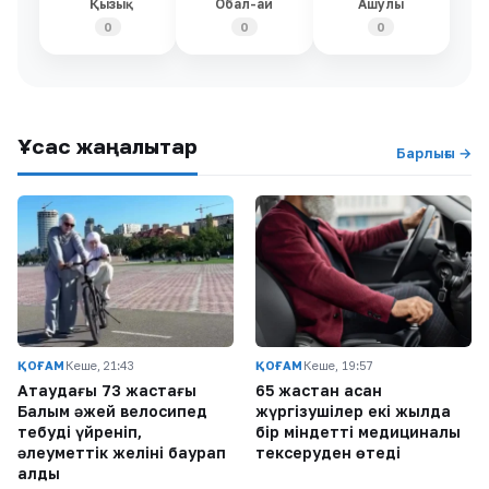
Қызық
Обал-ай
Ашулы
0
0
0
Ұқсас жаңалықтар
Барлығы →
ҚОҒАМ
Кеше, 21:43
ҚОҒАМ
Кеше, 19:57
Ақтаудағы 73 жастағы
65 жастан асқан
Балым әжей велосипед
жүргізушілер екі жылда
тебуді үйреніп,
бір міндетті медициналық
әлеуметтік желіні баурап
тексеруден өтеді
алды