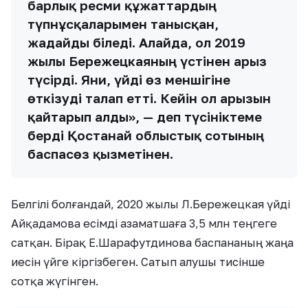
барлық ресми құжаттардың
түпнұсқаларымен танысқан,
жағдайды біледі. Алайда, ол 2019
жылы Бережецкаяның үстінен арыз
түсірді. Яғни, үйді өз меншігіне
өткізуді талап етті. Кейін ол арызын
қайтарып алды», — деп түсініктеме
берді Қостанай облыстық сотының
баспасөз қызметінен.
Белгілі болғандай, 2020 жылы Л.Бережецкая үйді
Айқадамова есімді азаматшаға 3,5 млн теңгеге
сатқан. Бірақ Е.Шарафутдинова баспананың жаңа
иесін үйге кіргізбеген. Сатып алушы тисінше
сотқа жүгінген.