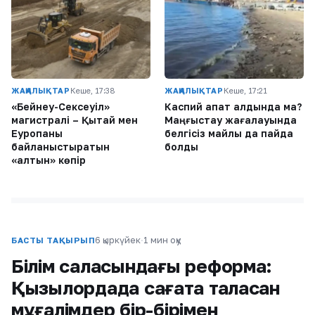
ЖАҢАЛЫҚТАР
Кеше, 17:38
ЖАҢАЛЫҚТАР
Кеше, 17:21
«Бейнеу-Сексеуіл»
Каспий апат алдында ма?
магистралі – Қытай мен
Маңғыстау жағалауында
Еуропаны
белгісіз майлы дақ пайда
байланыстыратын
болды
«алтын» көпір
6 қыркүйек
·
1 мин оқу
БАСТЫ ТАҚЫРЫП
Білім саласындағы реформа:
Қызылордада сағатқа таласқан
мұғалімдер бір-бірімен