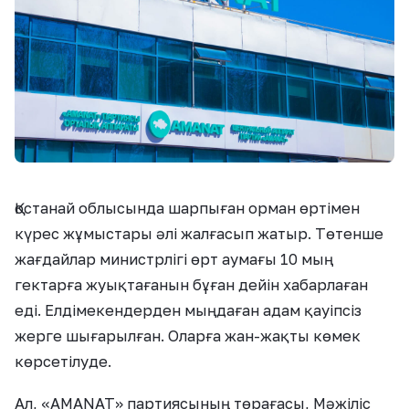
Қостанай облысында шарпыған орман өртімен
күрес жұмыстары әлі жалғасып жатыр. Төтенше
жағдайлар министрлігі өрт аумағы 10 мың
гектарға жуықтағанын бұған дейін хабарлаған
еді. Елдімекендерден мыңдаған адам қауіпсіз
жерге шығарылған. Оларға жан-жақты көмек
көрсетілуде.
Ал, «AMANAT» партиясының төрағасы, Мәжіліс