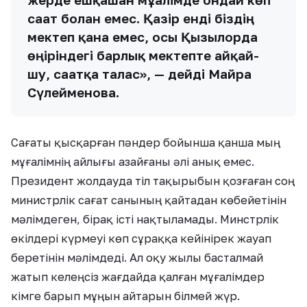
сағат болған емес. Қазір енді біздің
мектеп қана емес, осы Қызылорда
өңіріндегі барлық мектепте айқай-
шу, сағатқа талас», — дейді Майра
Сүлейменова.
Сағаты қысқарған пәндер бойынша қанша мың
мұғалімнің айлығы азайғаны әлі анық емес.
Президент жолдауда тіл тақырыбын қозғаған соң
министрлік сағат санының қайтадан көбейетінін
мәлімдеген, бірақ істі нақтыламады. Минстрлік
өкілдері күрмеуі көп сұраққа кейінірек жауап
беретінін мәлімдеді. Ал оқу жылы басталмай
жатып келеңсіз жағдайда қалған мұғалімдер
кімге барып мұңын айтарын білмей жүр.