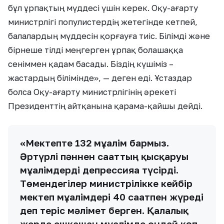
бұл ұрпақтың мүддесі үшін керек. Оқу-ағарту
министрлігі популистердің жетегінде кетпей,
балалардың мүддесін қорғауға тиіс. Білімді және
бірнеше тілді меңгерген ұрпақ болашаққа
сеніммен қадам басады. Біздің күшіміз –
жастардың білімінде», — деген еді. Ұстаздар
болса Оқу-ағарту министрлігінің әрекеті
Президенттің айтқанына қарама-қайшы дейді.
«Мектепте 132 мұғалім бармыз.
Әртүрлі пәннен сағаттың қысқаруы
мұғалімдерді депрессияға түсірді.
Төмендегілер министрілікке кейбір
мектеп мұғалімдері 40 сағатпен жүреді
деп теріс мәлімет берген. Қалалық
жерде ешқашан мұғалімде ондай көп