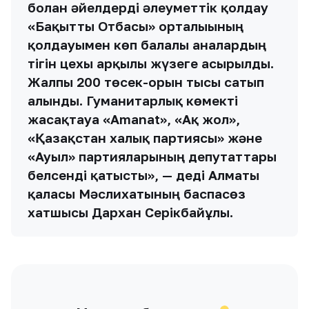
болған әйелдерді әлеуметтік қолдау
«Бақытты Отбасы» орталығының
қолдауымен көп балалы аналардың
тігін цехы арқылы жүзеге асырылды.
Жалпы 200 төсек-орын тысы сатып
алынды. Гуманитарлық көмекті
жасақтауға «Amanat», «Ақ жол»,
«Қазақстан халық партиясы» және
«Ауыл» партияларының депутаттары
белсенді қатысты», — деді Алматы
қаласы Мәслихатының баспасөз
хатшысы Дархан Серікбайұлы.