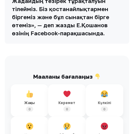
Жағдайдың тезірек тұрақталуын
тілейміз. Біз қостанайлықтармен
біргеміз және бұл сынақтан бірге
өтеміз», — деп жазды Е.Қошанов
өзінің Facebook-парақшасында.
Мақаланы бағалаңыз
Жақсы
Керемет
Күлкілі
0
0
0