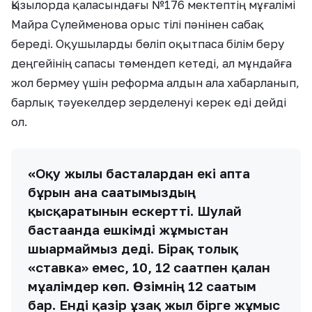
Қызылорда қаласындағы №176 мектептің мұғалімі
Майра Сүлейменова орыс тілі пәнінен сабақ
береді. Оқушыларды бөліп оқытпаса білім беру
деңгейінің сапасы төмендеп кетеді, ал мұндайға
жол бермеу үшін реформа алдын ала хабарланып,
барлық тәуекелдер зерделенуі керек еді дейді
ол.
«Оқу жылы басталардан екі апта
бұрын ғана сағатымыздың
қысқаратынын ескертті. Шулай
бастағанда ешкімді жұмыстан
шығармаймыз деді. Бірақ толық
«ставка» емес, 10, 12 сағатпен қалған
мұғалімдер көп. Өзімнің 12 сағатым
бар. Енді қазір ұзақ жыл бірге жұмыс