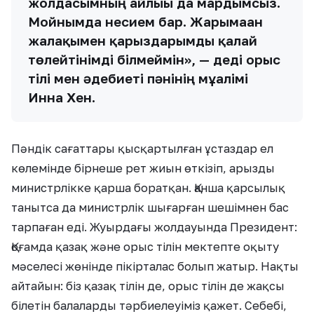
жолдасымның айлығы да мардымсыз.
Мойнымда несием бар. Жарымаған
жалақымен қарыздарымды қалай
төлейтінімді білмеймін», — деді орыс
тілі мен әдебиеті пәнінің мұғалімі
Инна Хен.
Пәндік сағаттары қысқартылған ұстаздар ел
көлемінде бірнеше рет жиын өткізіп, арызды
министрлікке қарша боратқан. Қанша қарсылық
танытса да министрлік шығарған шешімнен бас
тарпаған еді. Жуырдағы жолдауында Президент:
Қоғамда қазақ және орыс тілін мектепте оқыту
мәселесі жөнінде пікірталас болып жатыр. Нақты
айтайын: біз қазақ тілін де, орыс тілін де жақсы
білетін балаларды тәрбиелеуіміз қажет. Себебі,