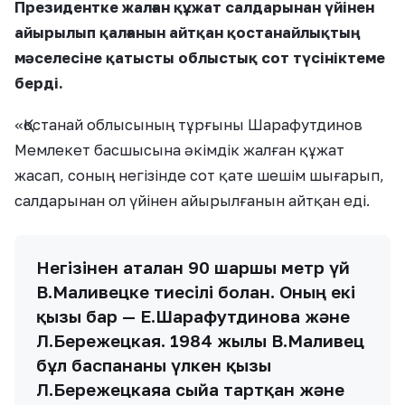
Президентке жалған құжат салдарынан үйінен
айырылып қалғанын айтқан қостанайлықтың
мәселесіне қатысты облыстық сот түсініктеме
берді.
«Қостанай облысының тұрғыны Шарафутдинов
Мемлекет басшысына әкімдік жалған құжат
жасап, соның негізінде сот қате шешім шығарып,
салдарынан ол үйінен айырылғанын айтқан еді.
Негізінен аталған 90 шаршы метр үй
В.Маливецке тиесілі болған. Оның екі
қызы бар — Е.Шарафутдинова және
Л.Бережецкая. 1984 жылы В.Маливец
бұл баспананы үлкен қызы
Л.Бережецкаяға сыйға тартқан және