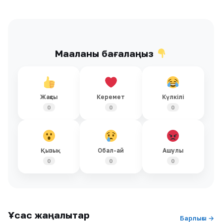
Мақаланы бағалаңыз
Жақсы
Керемет
Күлкілі
0
0
0
Қызық
Обал-ай
Ашулы
0
0
0
Ұқсас жаңалықтар
Барлығы →