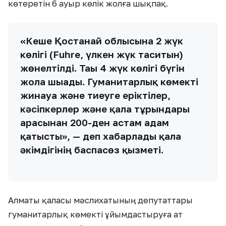
көтеретін 6 ауыр көлік жолға шықпақ.
«Кеше Қостанай облысына 2 жүк
көлігі (Fuhre, үлкен жүк таситын)
жөнелтілді. Тағы 4 жүк көлігі бүгін
жолға шығады. Гуманитарлық көмекті
жинауға және тиеуге еріктілер,
кәсіпкерлер және қала тұрғындары
арасынан 200-ден астам адам
қатысты», — деп хабарлады қала
әкімдігінің баспасөз қызметі.
Алматы қаласы мәслихатының депутаттары
гуманитарлық көмекті ұйымдастыруға ат