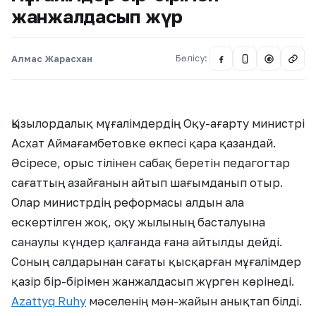
жанжалдасып жүр
Алмас Жарасхан
Бөлісу:
@
Қызылордалық мұғалімдердің Оқу-ағарту министрі
Асхат Аймағамбетовке өкпесі қара қазандай.
Әсіресе, орыс тілінен сабақ беретін педагогтар
сағаттың азайғанын айтып шағымданып отыр.
Олар министрдің реформасы алдын ала
ескертілген жоқ, оқу жылының басталуына
санаулы күндер қалғанда ғана айтылды дейді.
Соның салдарынан сағаты қысқарған мұғалімдер
қазір бір-бірімен жанжалдасып жүрген көрінеді.
Azattyq Ruhy
мәселенің мән-жайын анықтап білді.