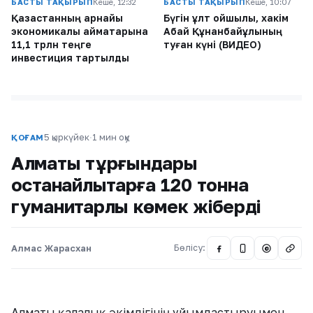
БАСТЫ ТАҚЫРЫП
Кеше, 12:32
БАСТЫ ТАҚЫРЫП
Кеше, 10:07
Қазақстанның арнайы
Бүгін ұлт ойшылы, хакім
экономикалық аймақтарына
Абай Құнанбайұлының
11,1 трлн теңге
туған күні (ВИДЕО)
инвестиция тартылды
5 қыркүйек
·
1 мин оқу
ҚОҒАМ
Алматы тұрғындары
қостанайлықтарға 120 тонна
гуманитарлық көмек жіберді
Алмас Жарасхан
Бөлісу:
@
Алматы қалалық әкімдігінің ұйымдастыруымен