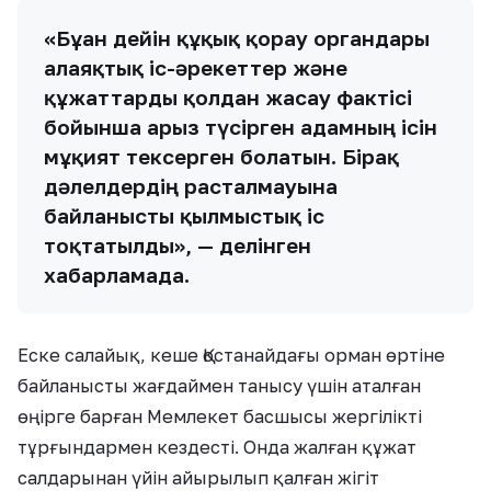
«Бұған дейін құқық қорғау органдары
алаяқтық іс-әрекеттер және
құжаттарды қолдан жасау фактісі
бойынша арыз түсірген адамның ісін
мұқият тексерген болатын. Бірақ
дәлелдердің расталмауына
байланысты қылмыстық іс
тоқтатылды», — делінген
хабарламада.
Еске салайық, кеше Қостанайдағы орман өртіне
байланысты жағдаймен танысу үшін аталған
өңірге барған Мемлекет басшысы жергілікті
тұрғындармен кездесті. Онда жалған құжат
салдарынан үйін айырылып қалған жігіт