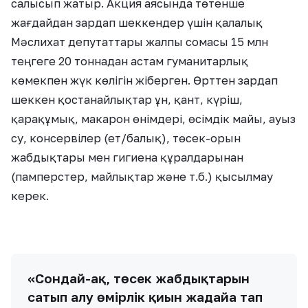
салысып жатыр. Акция аясында төтенше
жағдайдан зардап шеккендер үшін қалалық
Мәслихат депутаттары жалпы сомасы 15 млн
теңгеге 20 тоннадан астам гуманитарлық
көмекпен жүк көлігін жіберген. Өрттен зардап
шеккен қостанайлықтар ұн, қант, күріш,
қарақұмық, макарон өнімдері, өсімдік майы, ауыз
су, консервілер (ет/балық), төсек-орын
жабдықтары мен гигиена құралдарынан
(памперстер, майлықтар және т.б.) қысылмау
керек.
«Сондай-ақ, төсек жабдықтарын
сатып алу өмірлік қиын жағдайға тап