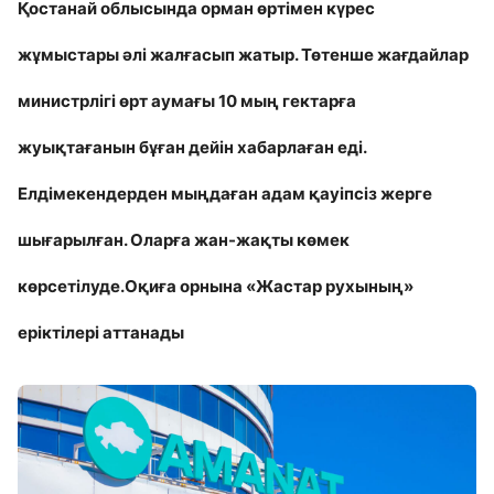
Қостанай облысында орман өртімен күрес
жұмыстары әлі жалғасып жатыр. Төтенше жағдайлар
министрлігі өрт аумағы 10 мың гектарға
жуықтағанын бұған дейін хабарлаған еді.
Елдімекендерден мыңдаған адам қауіпсіз жерге
шығарылған. Оларға жан-жақты көмек
көрсетілуде.Оқиға орнына «Жастар рухының»
еріктілері аттанады