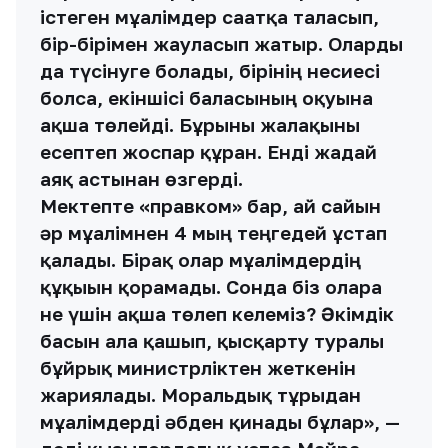
істеген мұғалімдер сағатқа таласып,
бір-бірімен жауласып жатыр. Оларды
да түсінуге болады, бірінің несиесі
болса, екіншісі баласының оқуына
ақша төлейді. Бұрынғы жалақыны
есептеп жоспар құрған. Енді жағдай
аяқ астынан өзгерді.
Мектепте «правком» бар, ай сайын
әр мұғалімнен 4 мың теңгедей ұстап
қалады. Бірақ олар мұғалімдердің
құқығын қорғамады. Сонда біз оларға
не үшін ақша төлеп келеміз? Әкімдік
басын ала қашып, қысқарту туралы
бұйрық министрліктен жеткенін
жариялады. Моральдық тұрғыдан
мұғалімдерді әбден қинады бұлар», —