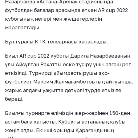
Назарбаева «Астана-Арена» стадионында
футболдан балалар арасында өткен AR cup 2022
кубогының иегері мен жүлдегерлерін
марапаттады.
Бұл туралы КТК телеарнасы хабарлады.
Биыл AR cup 2022 кубогы Дариға Назарбаеваның
ұлы Айсұлтан Рахатты еске түсіру үшін алғаш рет
өткізілді. Турнирді ұйымдастырушы экс-
футболист Максим Жалмағамбетовтың айтуынша,
жарыс алдағы уақытта дәстүрлі түрде өткізіле
береді.
Биылғы турнирге еліміздің жер-жерінен 150-ден
астам бала қатысты. Кубокты астананың клубы
жеңіп алды. Екінші орынды Қарағандының