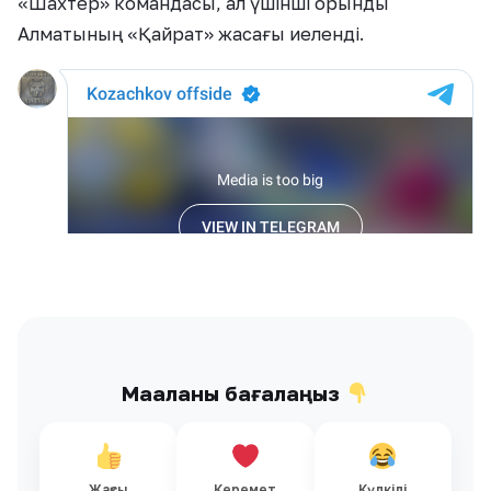
«Шахтер» командасы, ал үшінші орынды
Алматының «Қайрат» жасағы иеленді.
Мақаланы бағалаңыз
Жақсы
Керемет
Күлкілі