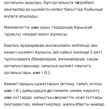
орталығы ашылды. Бұл орталықта тәжірибелі
заңгерлер өз қызметін келесі бағыттар бойынша
жүзеге асырады:
Мемлекеттік және орыс тілдерінде бірыңғай
тұрақты «жедел желі» жұмысы;
Барлық аудандарда жылжымалы мобильді заң
кеңесі қызметі жұмысы (ай сайын кемінде 2 рет)
тұрғындарға (базарларда, емханаларда, сауда
орталықтарында, халыққа қызмет көрсету
орталықтары және т.б.);
Азаматтардың құжаттарын (өтініш, талап, өтініш
және т.б.) дайындауға әдістемелік көмек көрсету
және соттарда халықтың әлеуметтік осал топтары
(мүгедектер, зейнеткерлер, жалғызбасты аналар