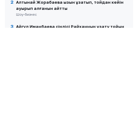
2
Алтынай Жорабаева қызын ұзатып, тойдан кейін
ауырып қалғанын айтты
Шоу-бизнес
3
Айгүл Иманбаева сіңлісі Райханның ұзату тойын
жариялады
Шоу-бизнес
4
Сандуғаш Стамғазиева сахнаға оралып,
шығармашылығын қайта жандандыратынын айтты
Шоу-бизнес
5
Блогер-шмогерлер: Меруерт Түсіпбаева
Құрылтайға кандидат әншілер туралы бәрін
жайып салды
Жаңалықтар