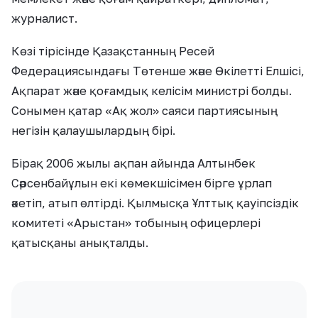
журналист.
Көзі тірісінде Қазақстанның Ресей
Федерациясындағы Төтенше және Өкілетті Елшісі,
Ақпарат және қоғамдық келісім министрі болды.
Сонымен қатар «Ақ жол» саяси партиясының
негізін қалаушылардың бірі.
Бірақ 2006 жылы ақпан айында Алтынбек
Сәрсенбайұлын екі көмекшісімен бірге ұрлап
әкетіп, атып өлтірді. Қылмысқа Ұлттық қауіпсіздік
комитеті «Арыстан» тобының офицерлері
қатысқаны анықталды.