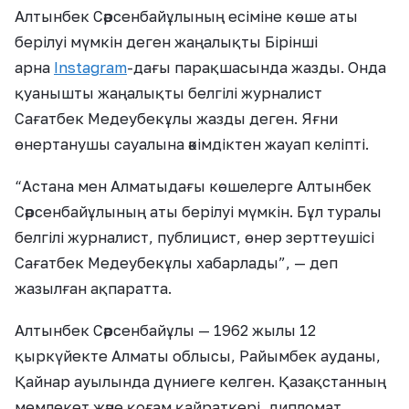
Алтынбек Сәрсенбайұлының есіміне көше аты
берілуі мүмкін деген жаңалықты Бірінші
арна
Іnstagram
-дағы парақшасында жазды. Онда
қуанышты жаңалықты белгілі журналист
Сағатбек Медеубекұлы жазды деген. Яғни
өнертанушы сауалына әкімдіктен жауап келіпті.
“Астана мен Алматыдағы көшелерге Алтынбек
Сәрсенбайұлының аты берілуі мүмкін. Бұл туралы
белгілі журналист, публицист, өнер зерттеушісі
Сағатбек Медеубекұлы хабарлады”, — деп
жазылған ақпаратта.
Алтынбек Сәрсенбайұлы — 1962 жылы 12
қыркүйекте Алматы облысы, Райымбек ауданы,
Қайнар ауылында дүниеге келген. Қазақстанның
мемлекет және қоғам қайраткері, дипломат,