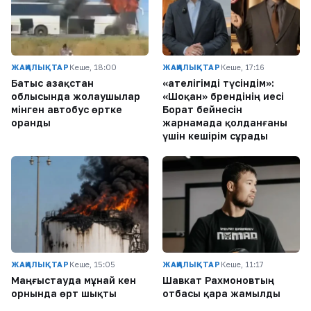
ЖАҢАЛЫҚТАР
Кеше, 18:00
ЖАҢАЛЫҚТАР
Кеше, 17:16
Батыс Қазақстан
«Қателігімді түсіндім»:
облысында жолаушылар
«Шоқан» брендінің иесі
мінген автобус өртке
Борат бейнесін
оранды
жарнамада қолданғаны
үшін кешірім сұрады
ЖАҢАЛЫҚТАР
Кеше, 15:05
ЖАҢАЛЫҚТАР
Кеше, 11:17
Маңғыстауда мұнай кен
Шавкат Рахмоновтың
орнында өрт шықты
отбасы қара жамылды