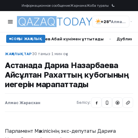
Информационное сообщение
Жарнама
Жоба туралы
+28°
Алматы
Жомарт Тоқаев Абай күнімен құттықтады
•
Дублинде ирлан
СОҢҒЫ ЖАҢАЛЫҚ
30 тамыз
·
1 мин оқу
ЖАҢАЛЫҚТАР
Астанада Дариға Назарбаева
Айсұлтан Рахаттың кубогының
иегерін марапаттады
Алмас Жарасхан
Бөлісу:
@
Парламент Мәжілісінің экс-депутаты Дариға