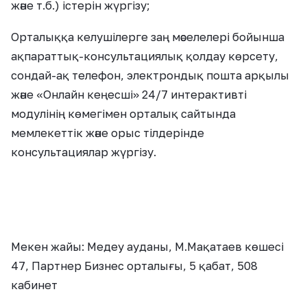
және т.б.) істерін жүргізу;
Орталыққа келушілерге заң мәселелері бойынша
ақпараттық-консультациялық қолдау көрсету,
сондай-ақ телефон, электрондық пошта арқылы
және «Онлайн кеңесші» 24/7 интерактивті
модулінің көмегімен орталық сайтында
мемлекеттік және орыс тілдерінде
консультациялар жүргізу.
Мекен жайы: Медеу ауданы, М.Мақатаев көшесі
47, Партнер Бизнес орталығы, 5 қабат, 508
кабинет