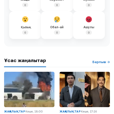
0
0
0
Қызық
Обал-ай
Ашулы
0
0
0
Ұқсас жаңалықтар
Барлығы →
ЖАҢАЛЫҚТАР
Кеше, 18:00
ЖАҢАЛЫҚТАР
Кеше, 17:16