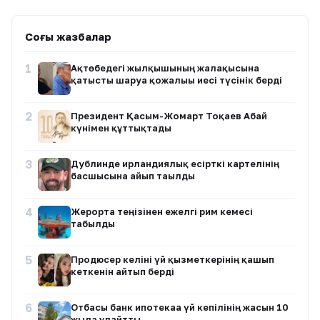
Соңғы жазбалар
1
Ақтөбедегі жылқышының жалақысына
қатысты шаруа қожалығы иесі түсінік берді
2
Президент Қасым-Жомарт Тоқаев Абай
күнімен құттықтады
3
Дублинде ирландиялық есірткі картелінің
басшысына айып тағылды
4
Жерорта теңізінен ежелгі рим кемесі
табылды
5
Продюсер келіні үй қызметкерінің қашып
кеткенін айтып берді
6
Отбасы банк ипотекаға үй кепілінің жасын 10
жылға ұлғайтты