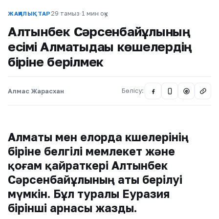
29 тамыз
·
1 мин оқу
ЖАҢАЛЫҚТАР
Алтынбек Сәрсенбайұлының
есімі Алматыдағы көшелердің
біріне берілмек
Алмас Жарасхан
Бөлісу:
@
Алматы мен елорда көшелерінің
біріне белгілі мемлекет және
қоғам қайраткері Алтынбек
Сәрсенбайұлының аты берілуі
мүмкін. Бұл туралы Еуразия
бірінші арнасы жазды.