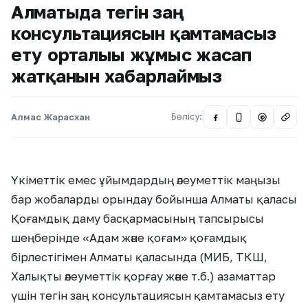
Алматыда тегін заң
консультациясын қамтамасыз
ету орталығы жұмыс жасап
жатқанын хабарлаймыз
Алмас Жарасхан
Бөлісу:
@
Үкіметтік емес ұйымдардың әлеуметтік маңызы
бар жобаларды орындау бойынша Алматы қаласы
Қоғамдық даму басқармасының тапсырысы
шеңберінде «Адам және қоғам» қоғамдық
бірлестігімен Алматы қаласында (МИБ, ТКШ,
Халықты әлеуметтік қорғау және т.б.) азаматтар
үшін тегін заң консультациясын қамтамасыз ету