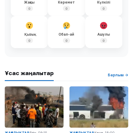
Жақсы
Керемет
Күлкілі
0
0
0
Қызық
Обал-ай
Ашулы
0
0
0
Ұқсас жаңалықтар
Барлығы →
ЖАҢАЛЫҚТАР
Бүгін, 09:15
ЖАҢАЛЫҚТАР
Кеше, 18:00