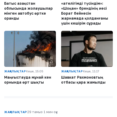
Батыс Қазақстан
«Қателігімді түсіндім»:
облысында жолаушылар
«Шоқан» брендінің иесі
мінген автобус өртке
Борат бейнесін
оранды
жарнамада қолданғаны
үшін кешірім сұрады
ЖАҢАЛЫҚТАР
Кеше, 15:05
ЖАҢАЛЫҚТАР
Кеше, 11:17
Маңғыстауда мұнай кен
Шавкат Рахмоновтың
орнында өрт шықты
отбасы қара жамылды
29 тамыз
·
1 мин оқу
ЖАҢАЛЫҚТАР