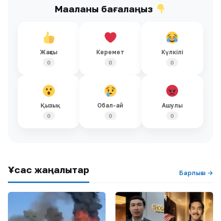
Мақаланы бағалаңыз
Жақсы
Керемет
Күлкілі
0
0
0
Қызық
Обал-ай
Ашулы
0
0
0
Ұқсас жаңалықтар
Барлығы →