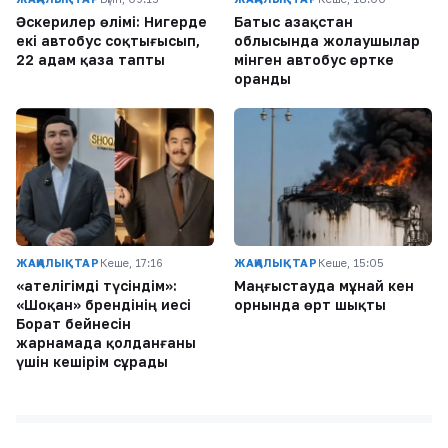
Әскерилер өлімі: Нигерде
Батыс Қазақстан
екі автобус соқтығысып,
облысында жолаушылар
22 адам қаза тапты
мінген автобус өртке
оранды
ЖАҢАЛЫҚТАР
Кеше, 17:16
ЖАҢАЛЫҚТАР
Кеше, 15:05
«Қателігімді түсіндім»:
Маңғыстауда мұнай кен
«Шоқан» брендінің иесі
орнында өрт шықты
Борат бейнесін
жарнамада қолданғаны
үшін кешірім сұрады