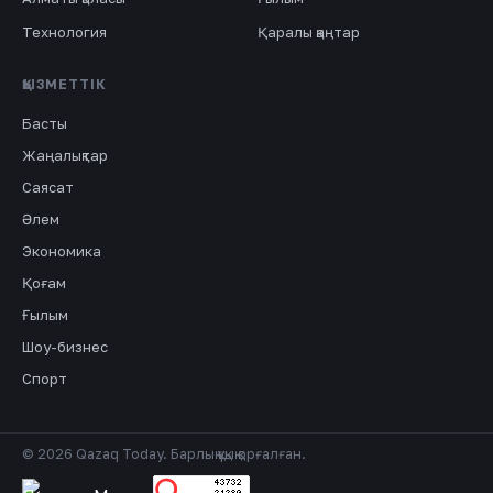
Технология
Қаралы қаңтар
ҚЫЗМЕТТІК
Басты
Жаңалықтар
Саясат
Әлем
Экономика
Қоғам
Ғылым
Шоу-бизнес
Спорт
© 2026 Qazaq Today. Барлық құқық қорғалған.