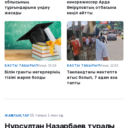
облысының
кинорежиссер Ардақ
тұрғындарына үндеу
Әмірқұловтың отбасына
жасады
көңіл айтты
БАСТЫ ТАҚЫРЫП
Кеше, 15:18
БАСТЫ ТАҚЫРЫП
Кеше, 12:52
Білім гранты иегерлерінің
Таиландтағы мектепте
тізімі жария болды
атыс болып, 7 адам қаза
тапты
25 тамыз
·
1 мин оқу
ЖАҢАЛЫҚТАР
Нұрсұлтан Назарбаев туралы