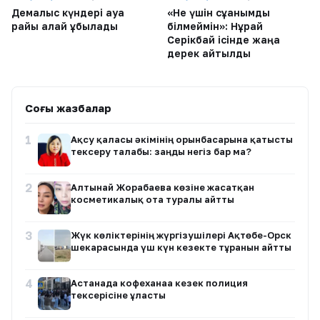
Демалыс күндері ауа
«Не үшін сұққанымды
райы қалай құбылады
білмеймін»: Нұрай
Серікбай ісінде жаңа
дерек айтылды
Соңғы жазбалар
1
Ақсу қаласы әкімінің орынбасарына қатысты
тексеру талабы: заңды негіз бар ма?
2
Алтынай Жорабаева көзіне жасатқан
косметикалық ота туралы айтты
3
Жүк көліктерінің жүргізушілері Ақтөбе-Орск
шекарасында үш күн кезекте тұрғанын айтты
4
Астанада кофеханаға кезек полиция
тексерісіне ұласты