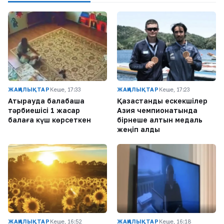
ЖАҢАЛЫҚТАР
Кеше, 17:33
ЖАҢАЛЫҚТАР
Кеше, 17:23
Атырауда балабақша
Қазақстандық ескекшілер
тәрбиешісі 1 жасар
Азия чемпионатында
балаға күш көрсеткен
бірнеше алтын медаль
жеңіп алды
ЖАҢАЛЫҚТАР
Кеше, 16:52
ЖАҢАЛЫҚТАР
Кеше, 16:18