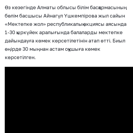
Өз кезегінде Алматы облысы білім басқармасының
бөлім басшысы Айнагүл Үшкемпірова жыл сайын
«Мектепке жол» республикалық акциясы аясында
1-30 қыркүйек аралығында балаларды мектепке
дайындауға көмек көрсетілетінін атап өтті. Биыл
өңірде 30 мыңнан астам оқушыға көмек
көрсетілген.