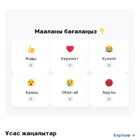
Мақаланы бағалаңыз
Жақсы
Керемет
Күлкілі
0
0
0
Қызық
Обал-ай
Ашулы
0
0
0
Ұқсас жаңалықтар
Барлығы →