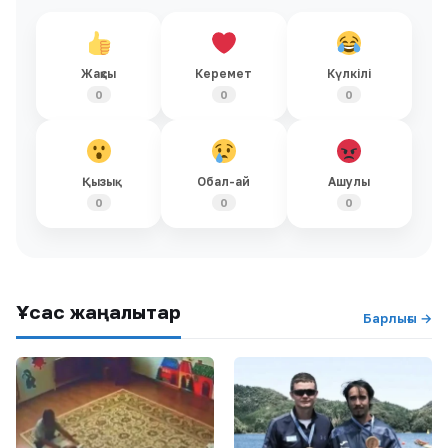
Жақсы
Керемет
Күлкілі
0
0
0
Қызық
Обал-ай
Ашулы
0
0
0
Ұқсас жаңалықтар
Барлығы →