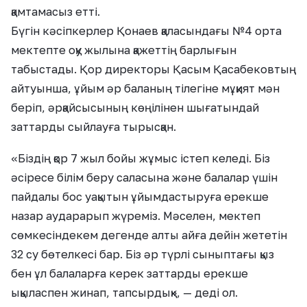
қамтамасыз етті.
Бүгін кәсіпкерлер Қонаев қаласындағы №4 орта
мектепте оқу жылына қажеттің барлығын
табыстады. Қор директоры Қасым Қасабековтың
айтуынша, ұйым әр баланың тілегіне мұқият мән
беріп, әрқайсысының көңілінен шығатындай
заттарды сыйлауға тырысқан.
«Біздің қор 7 жыл бойы жұмыс істеп келеді. Біз
әсіресе білім беру саласына және балалар үшін
пайдалы бос уақытын ұйымдастыруға ерекше
назар аударарып жүреміз. Мәселен, мектеп
сөмкесіндекем дегенде алты айға дейін жететін
32 су бөтелкесі бар. Біз әр түрлі сыныптағы қыз
бен ұл балаларға керек заттарды ерекше
ықыласпен жинап, тапсырдық», — деді ол.