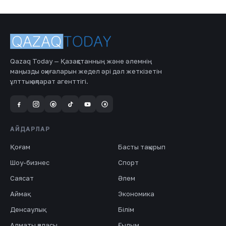
Qazaq Today — Қазақстанның және әлемнің
маңызды оқиғаларын жедел әрі дәл жеткізетін
ұлттық ақпарат агенттігі.
a
@
АЙДАРЛАР
Қоғам
Басты тақырып
Шоу-бизнес
Спорт
Саясат
Әлем
Аймақ
Экономика
Денсаулық
Білім
Алматы қаласы
Ғылым