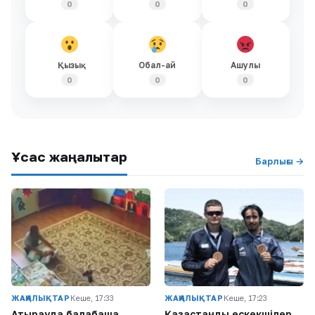
0
0
0
Қызық
Обал-ай
Ашулы
0
0
0
Ұқсас жаңалықтар
Барлығы →
ЖАҢАЛЫҚТАР
Кеше, 17:33
ЖАҢАЛЫҚТАР
Кеше, 17:23
Атырауда балабақша
Қазақстандық ескекшілер