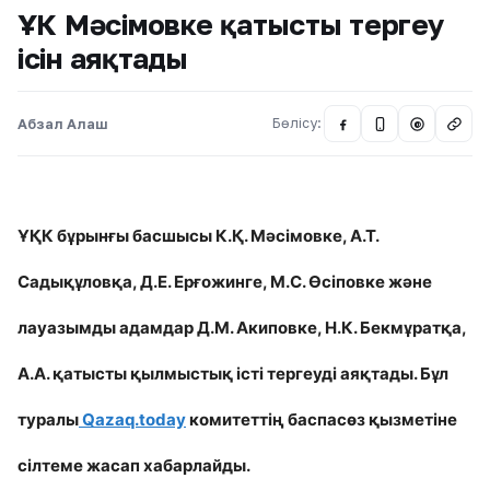
ҰҚК Мәсімовке қатысты тергеу
ісін аяқтады
Абзал Алаш
Бөлісу:
@
ҰҚК бұрынғы басшысы К.Қ. Мәсімовке, А.Т.
Садықұловқа, Д.Е. Ерғожинге, М.С. Өсіповке және
лауазымды адамдар Д.М. Акиповке, Н.К. Бекмұратқа,
А.А. қатысты қылмыстық істі тергеуді аяқтады. Бұл
туралы
Qazaq.today
комитеттің баспасөз қызметіне
сілтеме жасап хабарлайды.