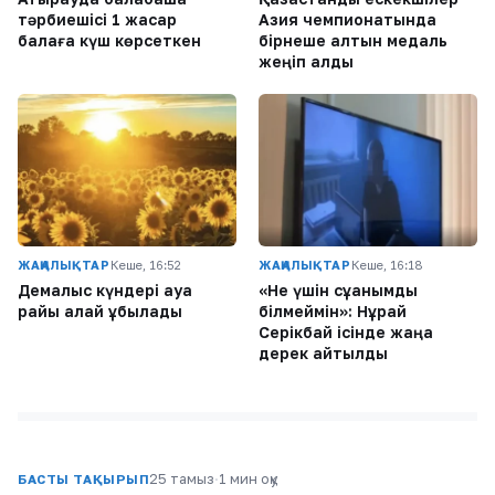
тәрбиешісі 1 жасар
Азия чемпионатында
балаға күш көрсеткен
бірнеше алтын медаль
жеңіп алды
ЖАҢАЛЫҚТАР
Кеше, 16:52
ЖАҢАЛЫҚТАР
Кеше, 16:18
Демалыс күндері ауа
«Не үшін сұққанымды
райы қалай құбылады
білмеймін»: Нұрай
Серікбай ісінде жаңа
дерек айтылды
25 тамыз
·
1 мин оқу
БАСТЫ ТАҚЫРЫП