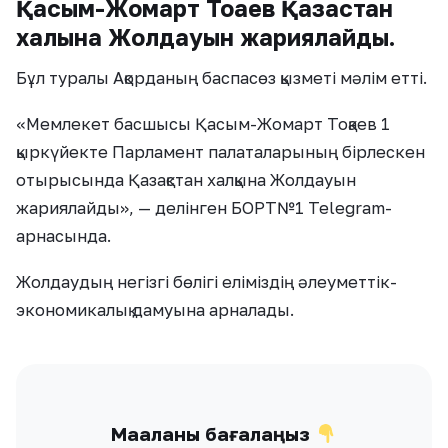
Қасым-Жомарт Тоқаев Қазақстан
халқына Жолдауын жариялайды.
Бұл туралы Ақорданың баспасөз қызметі мәлім етті.
«Мемлекет басшысы Қасым-Жомарт Тоқаев 1
қыркүйекте Парламент палаталарының бірлескен
отырысында Қазақстан халқына Жолдауын
жариялайды», — делінген БОРТ№1 Telegram-
арнасында.
Жолдаудың негізгі бөлігі еліміздің әлеуметтік-
экономикалық дамуына арналады.
Мақаланы бағалаңыз