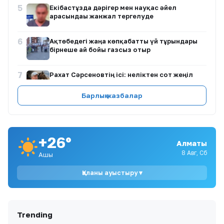
5
Екібастұзда дәрігер мен науқас әйел
арасындағы жанжал тергелуде
6
Ақтөбедегі жаңа көпқабатты үй тұрғындары
бірнеше ай бойы газсыз отыр
7
Рахат Сәрсеновтің ісі: неліктен сот жеңіл
жаза тағайындады?
Барлық жазбалар
8
БАӘ ОПЕК-тен шығып, мұнай өндіруді арттыру
стратегиясын жеделдетті
+26°
9
Нұрлан имам: «Харам ба?» — музыка мен
Алматы
діннің арақатынасы туралы пікір
8 Авг, Сб
Ашық
Қаланы ауыстыру ▾
10
Армения премьер-министрі ЕАЭО-ны сынға
алды
Trending