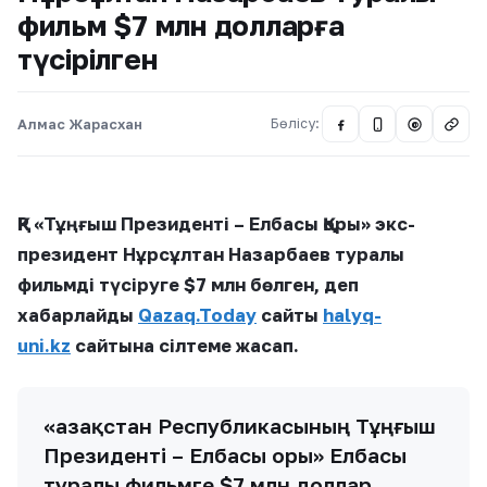
фильм $7 млн долларға
түсірілген
Алмас Жарасхан
Бөлісу:
@
ҚР «Тұңғыш Президенті – Елбасы Қоры» экс-
президент Нұрсұлтан Назарбаев туралы
фильмді түсіруге $7 млн бөлген, деп
хабарлайды
Qazaq.Today
сайты
halyq-
uni.kz
сайтына сілтеме жасап.
«Қазақстан Республикасының Тұңғыш
Президенті – Елбасы Қоры» Елбасы
туралы фильмге $7 млн доллар