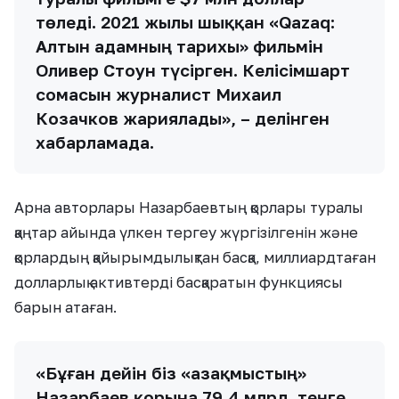
төледі. 2021 жылы шыққан «Qazaq:
Алтын адамның тарихы» фильмін
Оливер Стоун түсірген. Келісімшарт
сомасын журналист Михаил
Козачков жариялады», – делінген
хабарламада.
Арна авторлары Назарбаевтың қорлары туралы
қаңтар айында үлкен тергеу жүргізілгенін және
қорлардың қайырымдылықтан басқа, миллиардтаған
долларлық активтерді басқаратын функциясы
барын атаған.
«Бұған дейін біз «Қазақмыстың»
Назарбаев қорына 79,4 млрд. теңге