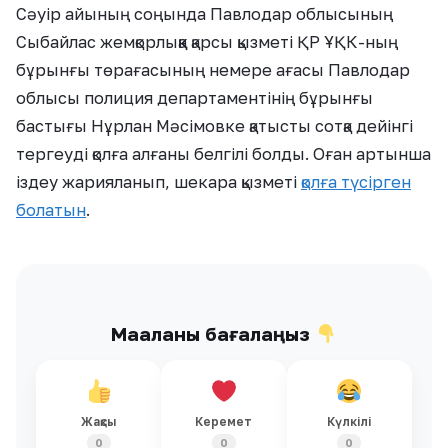
Сәуір айының соңында Павлодар облысының
Сыбайлас жемқорлыққа қарсы қызметі ҚР ҰҚК-ның
бұрынғы төрағасының немере ағасы Павлодар
облысы полиция департаментінің бұрынғы
бастығы Нұрлан Мәсімовке қатысты сотқа дейінгі
тергеуді қолға алғаны белгілі болды. Оған артынша
іздеу жарияланып, шекара қызметі
қолға түсірген
болатын
.
Мақаланы бағалаңыз
Жақсы
Керемет
Күлкілі
0
0
0