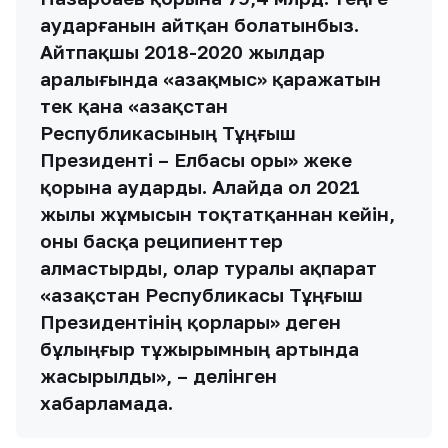
аударғанын айтқан болатынбыз.
Айтпақшы 2018-2020 жылдар
аралығында «Қазақмыс» қаражатын
тек қана «Қазақстан
Республикасының Тұңғыш
Президенті – Елбасы Қоры» жеке
қорына аударды. Алайда ол 2021
жылы жұмысын тоқтатқаннан кейін,
оны басқа реципиенттер
алмастырды, олар туралы ақпарат
«Қазақстан Республикасы Тұңғыш
Президентінің қорлары» деген
бұлыңғыр тұжырымның артында
жасырылды», – делінген
хабарламада.