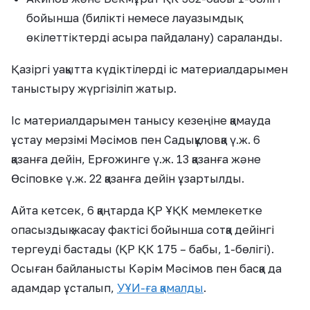
бойынша (билікті немесе лауазымдық
өкілеттіктерді асыра пайдалану) сараланды.
Қазіргі уақытта күдіктілерді іс материалдарымен
таныстыру жүргізіліп жатыр.
Іс материалдарымен танысу кезеңіне қамауда
ұстау мерзімі Мәсімов пен Садықұловқа ү.ж. 6
қазанға дейін, Ерғожинге ү.ж. 13 қазанға және
Өсіповке ү.ж. 22 қазанға дейін ұзартылды.
Айта кетсек, 6 қаңтарда ҚР ҰҚК мемлекетке
опасыздық жасау фактісі бойынша сотқа дейінгі
тергеуді бастады (ҚР ҚК 175 – бабы, 1-бөлігі).
Осыған байланысты Кәрім Мәсімов пен басқа да
адамдар ұсталып,
УҰИ-ға қамалды
.