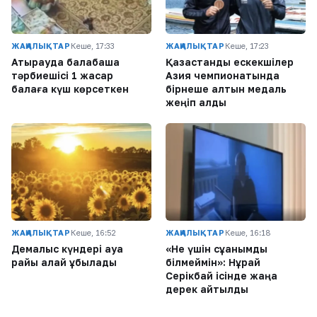
ЖАҢАЛЫҚТАР
Кеше, 17:33
ЖАҢАЛЫҚТАР
Кеше, 17:23
Атырауда балабақша
Қазақстандық ескекшілер
тәрбиешісі 1 жасар
Азия чемпионатында
балаға күш көрсеткен
бірнеше алтын медаль
жеңіп алды
ЖАҢАЛЫҚТАР
Кеше, 16:52
ЖАҢАЛЫҚТАР
Кеше, 16:18
Демалыс күндері ауа
«Не үшін сұққанымды
райы қалай құбылады
білмеймін»: Нұрай
Серікбай ісінде жаңа
дерек айтылды