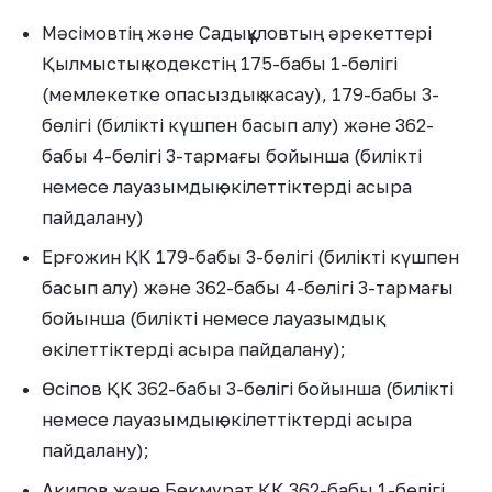
Мәсімовтің және Садықұловтың әрекеттері
Қылмыстық кодекстің 175-бабы 1-бөлігі
(мемлекетке опасыздық жасау), 179-бабы 3-
бөлігі (билікті күшпен басып алу) және 362-
бабы 4-бөлігі 3-тармағы бойынша (билікті
немесе лауазымдық өкілеттіктерді асыра
пайдалану)
Ерғожин ҚК 179-бабы 3-бөлігі (билікті күшпен
басып алу) және 362-бабы 4-бөлігі 3-тармағы
бойынша (билікті немесе лауазымдық
өкілеттіктерді асыра пайдалану);
Өсіпов ҚК 362-бабы 3-бөлігі бойынша (билікті
немесе лауазымдық өкілеттіктерді асыра
пайдалану);
Акипов және Бекмұрат ҚК 362-бабы 1-бөлігі