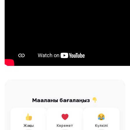
Мақаланы бағалаңыз
Жақсы
Керемет
Күлкілі