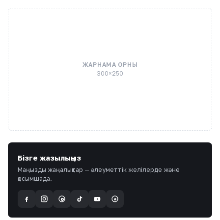
ЖАРНАМА ОРНЫ
300×250
Бізге жазылыңыз
Маңызды жаңалықтар — әлеуметтік желілерде және
қосымшада.
a
@