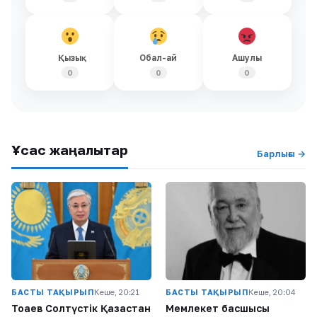
Қызық
Обал-ай
Ашулы
0
0
0
Ұқсас жаңалықтар
Барлығы →
БАСТЫ ТАҚЫРЫП
Кеше, 20:21
БАСТЫ ТАҚЫРЫП
Кеше, 20:04
Тоқаев Солтүстік Қазақстан
Мемлекет басшысы