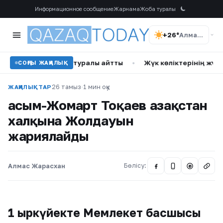
Информационное сообщение
Жарнама
Жоба туралы
+26°
Алматы
калық ота туралы айтты
•
Жүк көліктерінің жүргізушілері
СОҢҒЫ ЖАҢАЛЫҚ
26 тамыз
·
1 мин оқу
ЖАҢАЛЫҚТАР
Қасым-Жомарт Тоқаев Қазақстан
халқына Жолдауын
жариялайды
Алмас Жарасхан
Бөлісу:
@
1 қыркүйекте Мемлекет басшысы