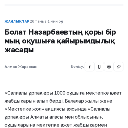
26 тамыз
·
1 мин оқу
ЖАҢАЛЫҚТАР
Болат Назарбаевтың қоры бір
мың оқушыға қайырымдылық
жасады
Алмас Жарасхан
Бөлісу:
@
«Салиқалы ұрпақ» қоры 1000 оқушыға мектепке қажет
жабдықтарын алып берді. Балалар жылы және
«Мектепке жол» акциясы аясында «Салиқалы
ұрпақ» қоры Алматы қаласы мен облысының
оқушыларына мектепке қажет жабдықтармен