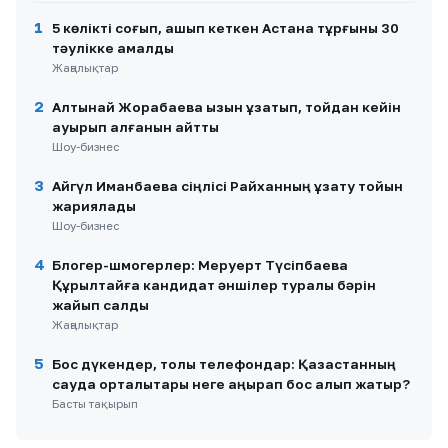
1
5 көлікті соғып, қашып кеткен Астана тұрғыны 30
тәулікке қамалды
Жаңалықтар
2
Алтынай Жорабаева қызын ұзатып, тойдан кейін
ауырып қалғанын айтты
Шоу-бизнес
3
Айгүл Иманбаева сіңлісі Райханның ұзату тойын
жариялады
Шоу-бизнес
4
Блогер-шмогерлер: Меруерт Түсіпбаева
Құрылтайға кандидат әншілер туралы бәрін
жайып салды
Жаңалықтар
5
Бос дүкендер, толы телефондар: Қазақстанның
сауда орталықтары неге қаңырап бос қалып жатыр?
Басты тақырып