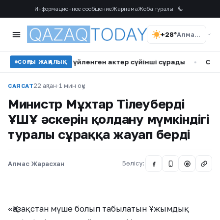
Информационное сообщение
Жарнама
Жоба туралы
+28°
Алматы
с кіші қызға үйленген актер сүйінші сұрады
•
Самат Смақо
СОҢҒЫ ЖАҢАЛЫҚ
22 ақпан
·
1 мин оқу
САЯСАТ
Министр Мұхтар Тілеуберді
ҰҚШҰ әскерін қолдану мүмкіндігі
туралы сұраққа жауап берді
Алмас Жарасхан
Бөлісу:
@
«Қазақстан мүше болып табылатын Ұжымдық