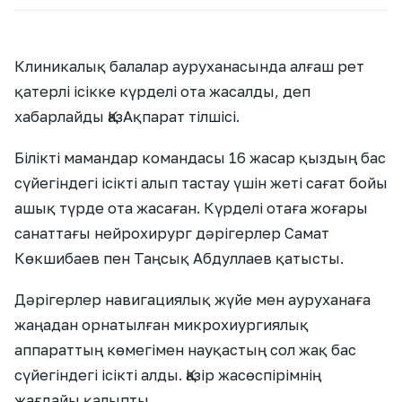
Клиникалық балалар ауруханасында алғаш рет
қатерлі ісікке күрделі ота жасалды, деп
хабарлайды ҚазАқпарат тілшісі.
Білікті мамандар командасы 16 жасар қыздың бас
сүйегіндегі ісікті алып тастау үшін жеті сағат бойы
ашық түрде ота жасаған. Күрделі отаға жоғары
санаттағы нейрохирург дәрігерлер Самат
Көкшибаев пен Таңсық Абдуллаев қатысты.
Дәрігерлер навигациялық жүйе мен ауруханаға
жаңадан орнатылған микрохиургиялық
аппараттың көмегімен науқастың сол жақ бас
сүйегіндегі ісікті алды. Қазір жасөспірімнің
жағдайы қалыпты.