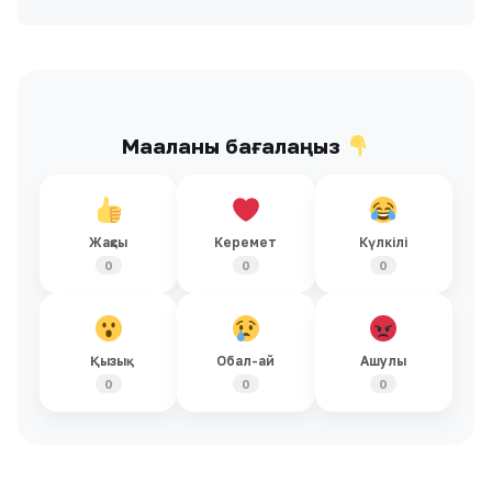
Мақаланы бағалаңыз
Жақсы
Керемет
Күлкілі
0
0
0
Қызық
Обал-ай
Ашулы
0
0
0