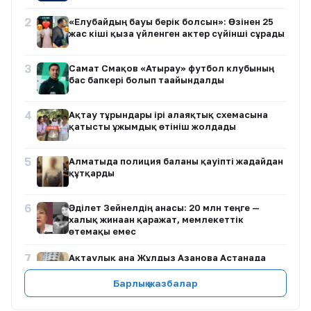
2
«Елубайдың бауы берік болсын»: Өзінен 25
жас кіші қызға үйленген актер сүйінші сұрады
3
Самат Смақов «Атырау» футбол клубының
бас бапкері болып тағайындалды
4
Ақтау тұрғындары ірі алаяқтық схемасына
қатысты ұжымдық өтініш жолдады
5
Алматыда полиция баланы қауіпті жағдайдан
құтқарды
6
Әділет Зейнелдің анасы: 20 млн теңге —
халық жинаған қаражат, мемлекеттік
өтемақы емес
7
Ақтаулық ана Жұлдыз Азанова Астанада
денсаулық сақтау министрімен кездесуді
талап етуде
Барлық жазбалар
8
Астанада түнгі салют атқан екі азамат бес