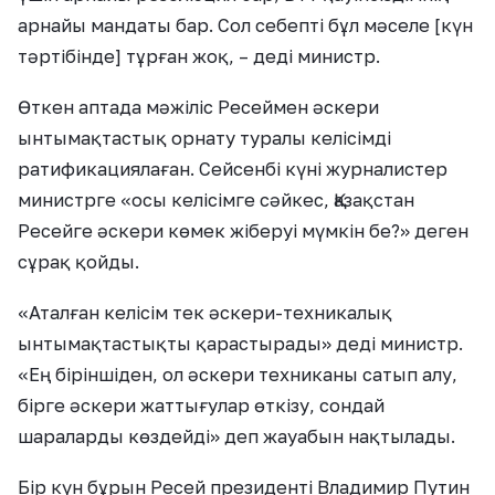
арнайы мандаты бар. Сол себепті бұл мәселе [күн
тәртібінде] тұрған жоқ, – деді министр.
Өткен аптада мәжіліс Ресеймен әскери
ынтымақтастық орнату туралы келісімді
ратификациялаған. Сейсенбі күні журналистер
министрге «осы келісімге сәйкес, Қазақстан
Ресейге әскери көмек жіберуі мүмкін бе?» деген
сұрақ қойды.
«Аталған келісім тек әскери-техникалық
ынтымақтастықты қарастырады» деді министр.
«Ең біріншіден, ол әскери техниканы сатып алу,
бірге әскери жаттығулар өткізу, сондай
шараларды көздейді» деп жауабын нақтылады.
Бір күн бұрын Ресей президенті Владимир Путин