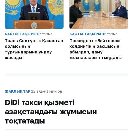
БАСТЫ ТАҚЫРЫП
7 тамыз
БАСТЫ ТАҚЫРЫП
5 тамыз
Тоқаев Солтүстік Қазақстан
Президент «Бәйтерек»
облысының
холдингінің басшысын
тұрғындарына үндеу
қабылдап, даму
жасады
жоспарларын тыңдады
22 ақпан
·
1 мин оқу
ЖАҢАЛЫҚТАР
DiDi такси қызметі
Қазақстандағы жұмысын
тоқтатады