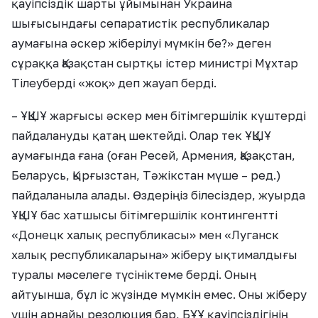
қауіпсіздік шарты ұйымынан Украина
шығысындағы сепаратистік республикалар
аумағына әскер жіберілуі мүмкін бе?» деген
сұраққа Қазақстан сыртқы істер министрі Мұхтар
Тілеуберді «жоқ» деп жауап берді.
– ҰҚШҰ жарғысы әскер мен бітімгершілік күштерді
пайдалануды қатаң шектейді. Олар тек ҰҚШҰ
аумағында ғана (оған Ресей, Армения, Қазақстан,
Беларусь, Қырғызстан, Тәжікстан мүше – ред.)
пайдаланыла алады. Өздеріңіз білесіздер, жуырда
ҰҚШҰ бас хатшысы бітімгершілік контингентті
«Донецк халық республикасы» мен «Луганск
халық республикаларына» жіберу ықтималдығы
туралы мәселеге түсініктеме берді. Оның
айтуынша, бұл іс жүзінде мүмкін емес. Оны жіберу
үшін арнайы резолюция бар, БҰҰ қауіпсіздігінің