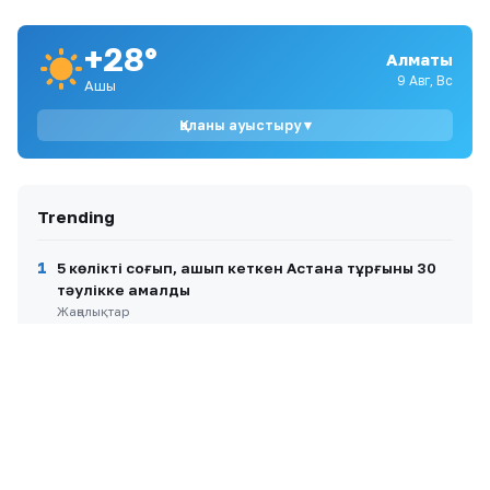
тәулікке қамалды
+28°
Алматы
9
Иран Ормуз бұғазындағы транзит шектеулерін
9 Авг, Вс
Ашық
АҚШ көзқарасын өзгертпейінше
жеңілдетпейді
Қаланы ауыстыру ▾
10
9 тамызда бірнеше өңірде өрт қаупі жоғары —
синоптиктер ескертеді
Trending
1
5 көлікті соғып, қашып кеткен Астана тұрғыны 30
тәулікке қамалды
Жаңалықтар
2
Алтынай Жорабаева қызын ұзатып, тойдан кейін
ауырып қалғанын айтты
Шоу-бизнес
3
Айгүл Иманбаева сіңлісі Райханның ұзату тойын
жариялады
Шоу-бизнес