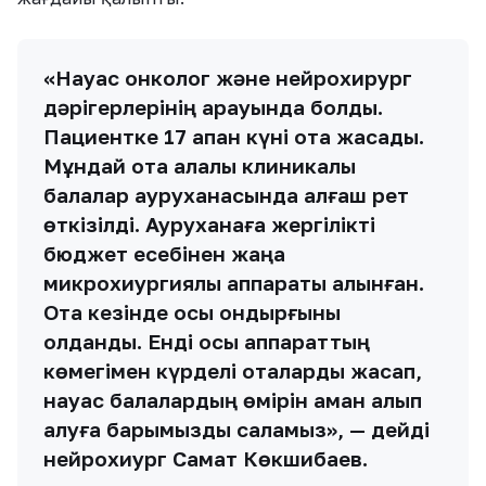
«Науқас онколог және нейрохирург
дәрігерлерінің қарауында болды.
Пациентке 17 ақпан күні ота жасадық.
Мұндай ота қалалық клиникалық
балалар ауруханасында алғаш рет
өткізілді. Ауруханаға жергілікті
бюджет есебінен жаңа
микрохиургиялық аппараты алынған.
Ота кезінде осы қондырғыны
қолдандық. Енді осы аппараттың
көмегімен күрделі оталарды жасап,
науқас балалардың өмірін аман алып
қалуға барымызды саламыз», — дейді
нейрохиург Самат Көкшибаев.