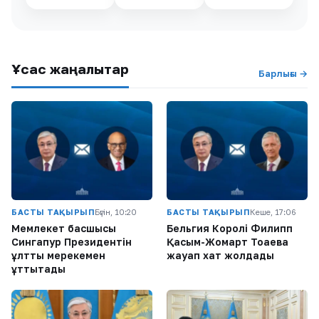
Ұқсас жаңалықтар
Барлығы →
БАСТЫ ТАҚЫРЫП
Бүгін, 10:20
БАСТЫ ТАҚЫРЫП
Кеше, 17:06
Мемлекет басшысы
Бельгия Королі Филипп
Сингапур Президентін
Қасым-Жомарт Тоқаевқа
ұлттық мерекемен
жауап хат жолдады
құттықтады