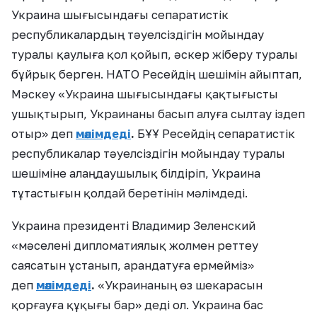
Украина шығысындағы сепаратистік
республикалардың тәуелсіздігін мойындау
туралы қаулыға қол қойып, әскер жіберу туралы
бұйрық берген. НАТО Ресейдің шешімін айыптап,
Мәскеу «Украина шығысындағы қақтығысты
ушықтырып, Украинаны басып алуға сылтау іздеп
отыр» деп
мәлімдеді
.
БҰҰ Ресейдің сепаратистік
республикалар тәуелсіздігін мойындау туралы
шешіміне алаңдаушылық білдіріп, Украина
тұтастығын қолдай беретінін мәлімдеді.
Украина президенті Владимир Зеленский
«мәселені дипломатиялық жолмен реттеу
саясатын ұстанып, арандатуға ермейміз»
деп
мәлімдеді
.
«Украинаның өз шекарасын
қорғауға құқығы бар» деді ол. Украина бас