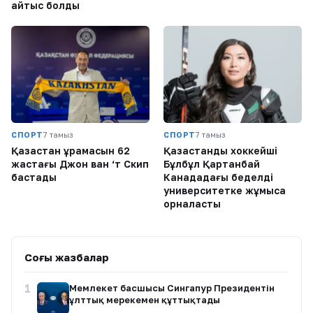
қайтыс болды
СПОРТ
7 тамыз
СПОРТ
7 тамыз
Қазақстан құрамасын 62
Қазақстандық хоккейші
жастағы Джон ван ‘т Скип
Бұлбұл Қартанбай
бастады
Канададағы беделді
университетке жұмысқа
орналасты
Соңғы жазбалар
1
Мемлекет басшысы Сингапур Президентін
ұлттық мерекемен құттықтады