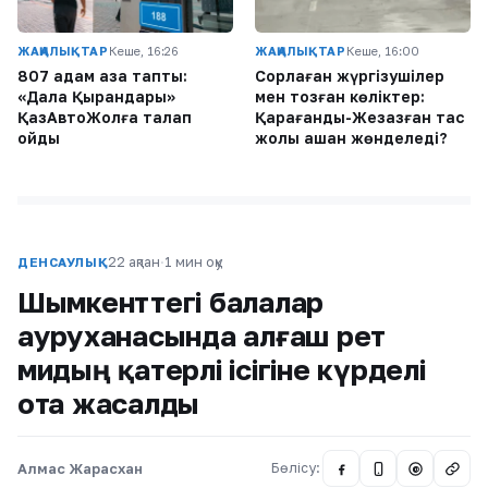
ЖАҢАЛЫҚТАР
Кеше, 16:26
ЖАҢАЛЫҚТАР
Кеше, 16:00
807 адам қаза тапты:
Сорлаған жүргізушілер
«Дала Қырандары»
мен тозған көліктер:
ҚазАвтоЖолға талап
Қарағанды-Жезқазған тас
қойды
жолы қашан жөнделеді?
22 ақпан
·
1 мин оқу
ДЕНСАУЛЫҚ
Шымкенттегі балалар
ауруханасында алғаш рет
мидың қатерлі ісігіне күрделі
ота жасалды
Алмас Жарасхан
Бөлісу:
@