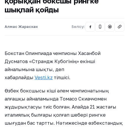
қорыққан боксшы рингке
шықпай қойды
Алмас Жарасхан
Бөлісу:
@
Бокстан Олимпиада чемпионы Хасанбой
Дусматов «Страндж Кубогінің» екінші
айналымына шықты, деп
хабарлайды
Vesti.kz
тілшісі.
Өзбек боксшысы кіші әлем чемпионатының
алғашқы айналамында Томасо Скиаччомен
жұдырықтасуы тиіс болған. Алайда 21 жастағы
италиялық былғары қолғап шебері рингке
шығудан бас тартты. Нәтижесінде өзбекстандық