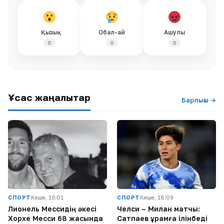
Қызық
Обал-ай
Ашулы
0
0
0
Ұқсас жаңалықтар
Барлығы →
СПОРТ
Кеше, 19:01
СПОРТ
Кеше, 18:09
Лионель Мессидің әкесі
Челси – Милан матчы:
Хорхе Месси 68 жасында
Сатпаев құрамға ілінбеді