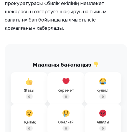
прокуратурасы «билік өкілінің мемлекет
шекарасын өзгертуге шақыруына тыйым
салатын» бап бойынша қылмыстық іс
қозғалғанын хабарлады.
Мақаланы бағалаңыз
Жақсы
Керемет
Күлкілі
0
0
0
Қызық
Обал-ай
Ашулы
0
0
0