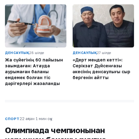
ДЕНСАУЛЫҚ
28 шілде
ДЕНСАУЛЫҚ
27 шілде
Жақ сүйегінің 60 пайызын
«Дерт меңдеп кетті»:
зақымдаған: Ақтауда
Серікзат Дүйсенғазы
аурымаған баланы
әкесінің денсаулығы сыр
емдемек болған тіс
бергенін айтты
дәрігерлері жазаланды
22 ақпан
·
1 мин оқу
СПОРТ
Олимпиада чемпионынан