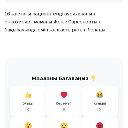
16 жастағы пациент енді аурухананың
онкохирург маманы Жеңіс Сарсеновтың
бақылауында емін жалғастыратын болады.
Мақаланы бағалаңыз
Жақсы
Керемет
Күлкілі
0
0
0