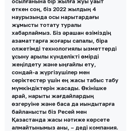
қосылғанына бір жылға жуық уақыт
өткен соң, біз 2022 жылдың 4
наурызында осы нарықтардағы
жұмысты тоқтату туралы
хабарлаймыз. Біз әрқашан өзіміздің
азаматтарға жоғары сапалы, бірақ
қолжетімді технологиялық қызметтерді
ұсыну арқылы күнделікті өмірді
жеңілдету және ыңғайлы ету,
сондай-ақ жүргізушілер мен
серіктестер үшін ең жақсы табыс табу
мүмкіндіктерін жасадық. Өкінішке
қарай, нарықтық жағдайлардың
өзгеруіне және басқа да қиындықтарға
байланысты біз Ресей мен
Қазақстанда жақсы нәтиже көрсете
алмайтынымыз анық, – деді компания.