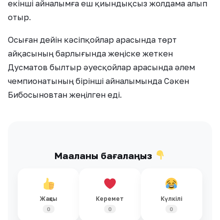
екінші айналымға еш қиындықсыз жолдама алып
отыр.
Осыған дейін кәсіпқойлар арасында төрт
айқасының барлығында жеңіске жеткен
Дусматов былтыр әуесқойлар арасында әлем
чемпионатының бірінші айналымында Сәкен
Бибосыновтан жеңілген еді.
Мақаланы бағалаңыз
Жақсы
Керемет
Күлкілі
0
0
0