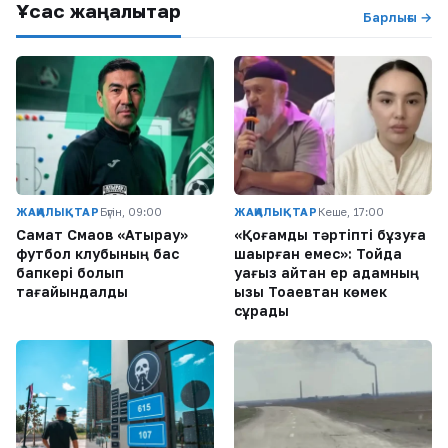
Ұқсас жаңалықтар
Барлығы →
ЖАҢАЛЫҚТАР
Бүгін, 09:00
ЖАҢАЛЫҚТАР
Кеше, 17:00
Самат Смақов «Атырау»
«Қоғамдық тәртіпті бұзуға
футбол клубының бас
шақырған емес»: Тойда
бапкері болып
уағыз айтқан ер адамның
тағайындалды
қызы Тоқаевтан көмек
сұрады