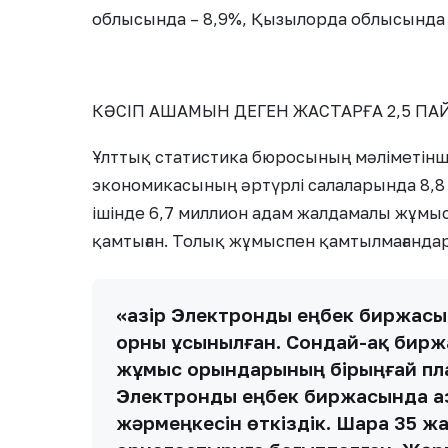
облысында – 8,9%, Қызылорда облысында 8
КӘСІП АШАМЫН ДЕГЕН ЖАСТАРҒА 2,5 ПА
Ұлттық статистика бюросының мәліметінш
экономикасының әртүрлі салаларында 8,
ішінде 6,7 миллион адам жалдамалы жұмыс 
қамтыған. Толық жұмыспен қамтылмағандар
«Қазір Электронды еңбек биржас
орны ұсынылған. Сондай-ақ бир
жұмыс орындарының бірыңғай пла
Электронды еңбек биржасында Қа
жәрмеңкесін өткіздік. Шара 35 ж