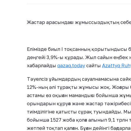
Жастар арасындағы жұмыссыздықтың себе
Елімізде биыл І тоқсанның қорытындысы
деңгейі 3,9%-ы құрады. Жыл сайын еңбек н
хабарлайды
qazaq.today
сайты
Azattyq Ruh
Тәуелсіз ұйымдардың сауалнамасына сәйке
12%-ның әлі тұрақты жұмысы жоқ. Жоғары 
астамы өз оқыған мамандығы бойынша жұмы
орындарын құруға және жастар тәжірибес
тиімділігіне қатысты сұрақ туындайды. М
бойынша 1527 жоба қолға алынып 9,1 трлн т
жетпей тоқтап қалған. Бұған дейінгі бағда