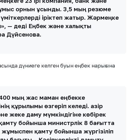
еңкеге 23 ірі компания, банк және
жұмыс орнын ұсынды. 3,5 мың резюме
р үміткерлерді іріктеп жатыр. Жәрмеңке
, — деді Еңбек және халықты
ра Дүйсенова.
сында дүниеге келген буын еңбек нарығына
400 мың жас маман еңбекке
ң құрылымы өзгеріп келеді. Қазір
не жеке даму мүмкіндігіне көбірек
қамту бойынша министрлік 8 бағытта
 жұмыспен қамту бойынша жүргізіліп
ы бағыты – Кәсіпкерлікті дамыту