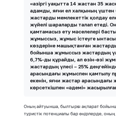
«Қазіргі уақытта 14 жастан 35 жас
адамды, яғни ел халқының үштен 
жастарды мемлекеттік қолдау ел
жүйелі шараларды талап етеді. 
қамтамасыз ету мәселелері басты
жұмыссыз, жұмыс істеуге ынтасы
көздеріне машықтанған жастарды
бойынша жұмыссыз жастардың үле
6,7%-ды құрайды, ал өзін-өзі жұ
жастардың үлесі – 25% деңгейінд
арасындағы жұмыспен қамтылу пр
екенін, яғни жастар арасындағы
көрсеткішпен «әдемі» жасырылған
Оның айтуынша, былтырғы ақпарат бойынша
туристік потенциалы бар өңірлерде, оның 