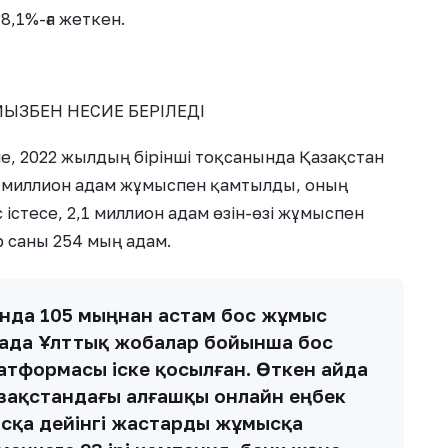
,1%-ға жеткен.
ЙЫЗБЕН НЕСИЕ БЕРІЛЕДІ
е, 2022 жылдың бірінші тоқсанында Қазақстан
8 миллион адам жұмыспен қамтылды, оның
істесе, 2,1 миллион адам өзін-өзі жұмыспен
 саны 254 мың адам.
ында 105 мыңнан астам бос жұмыс
жада Ұлттық жобалар бойынша бос
тформасы іске қосылған. Өткен айда
зақстандағы алғашқы онлайн еңбек
асқа дейінгі жастарды жұмысқа