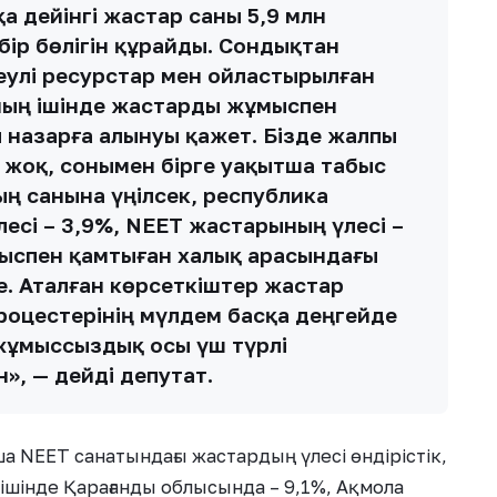
қа дейінгі жастар саны 5,9 млн
бір бөлігін құрайды. Сондықтан
еулі ресурстар мен ойластырылған
Оның ішінде жастарды жұмыспен
 назарға алынуы қажет. Бізде жалпы
 жоқ, сонымен бірге уақытша табыс
ң санына үңілсек, республика
сі – 3,9%, NEET жастарының үлесі –
мыспен қамтыған халық арасындағы
е. Аталған көрсеткіштер жастар
оцестерінің мүлдем басқа деңгейде
 жұмыссыздық осы үш түрлі
», — дейді депутат.
 NEET санатындағы жастардың үлесі өндірістік,
ішінде Қарағанды облысында – 9,1%, Ақмола