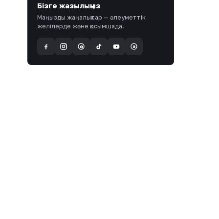
Бізге жазылыңыз
Маңызды жаңалықтар — әлеуметтік
желілерде және қосымшада.
a
@