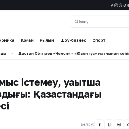
@
Іздеу
номика
Қоғам
Ғылым
Шоу-бизнес
Спорт
Дастан Сәтпаев «Челси» – «Ювентус» матчынан кейін қанда
ыс істемеу, уақытша
дығы: Қазақстандағы
сі
Бөлісу:
@