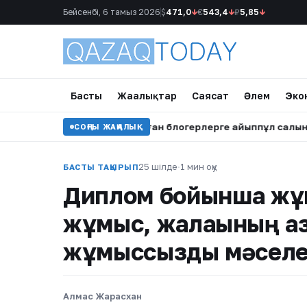
Бейсенбі, 6 тамыз 2026
$
471,0
↓
€
543,4
↓
₽
5,85
↓
Басты
Жаңалықтар
Саясат
Әлем
Эко
Астанада тәртіп бұзған блогерлерге айыппұл салынды
•
СОҢҒЫ ЖАҢАЛЫҚ
25 шілде
·
1 мин оқу
БАСТЫ ТАҚЫРЫП
Диплом бойынша жұм
жұмыс, жалақының аз
жұмыссыздық мәселе
Алмас Жарасхан