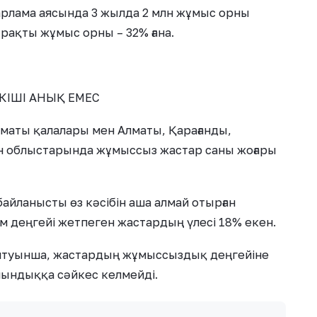
дарлама аясында 3 жылда 2 млн жұмыс орны
рақты жұмыс орны – 32% ғана.
ІШІ АНЫҚ ЕМЕС
маты қалалары мен Алматы, Қарағанды,
ан облыстарында жұмыссыз жастар саны жоғары
айланысты өз кәсібін аша алмай отырған
ілім деңгейі жетпеген жастардың үлесі 18% екен.
айтуынша, жастардың жұмыссыздық деңгейіне
ындыққа сәйкес келмейді.