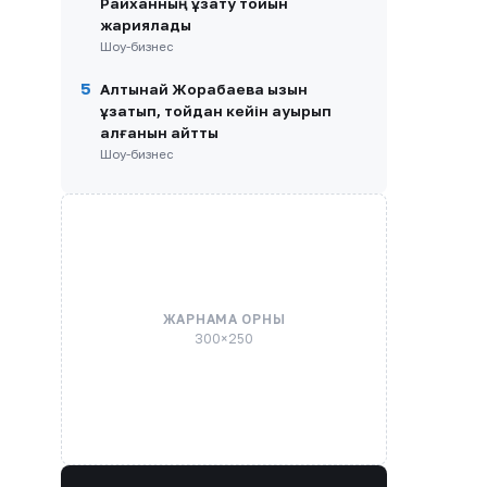
Райханның ұзату тойын
жариялады
Шоу-бизнес
5
Алтынай Жорабаева қызын
ұзатып, тойдан кейін ауырып
қалғанын айтты
Шоу-бизнес
ЖАРНАМА ОРНЫ
300×250