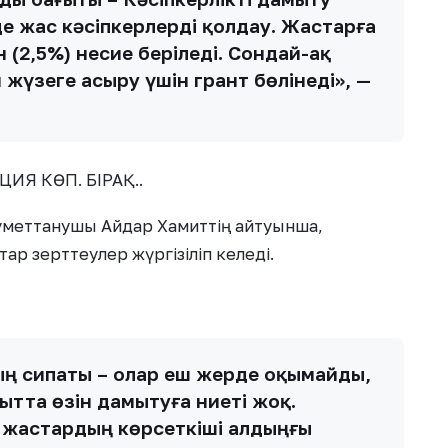
е жас кәсіпкерлерді қолдау. Жастарға
н (2,5%) несие беріледі. Сондай-ақ
үзеге асыру үшін грант бөлінеді», —
ИЯ КӨП. БІРАҚ..
уметтанушы Айдар Хамиттің айтуынша,
ар зерттеулер жүргізіліп келеді.
ың сипаты – олар еш жерде оқымайды,
ытта өзін дамытуға ниеті жоқ.
н жастардың көрсеткіші алдыңғы