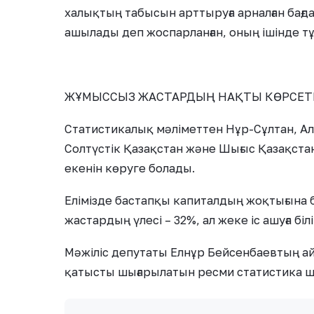
халықтың табысын арттыруға арналған бағ
ашылады деп жоспарланған, оның ішінде тұ
ЖҰМЫССЫЗ ЖАСТАРДЫҢ НАҚТЫ КӨРСЕТК
Статистикалық мәліметтен Нұр-Сұлтан, Ал
Солтүстік Қазақстан және Шығыс Қазақст
екенін көруге болады.
Елімізде бастапқы капиталдың жоқтығына б
жастардың үлесі – 32%, ал жеке іс ашуға б
Мәжіліс депутаты Елнұр Бейсенбаевтың 
қатысты шығарылатын ресми статистика ш