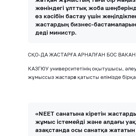
жөніндегі ұлттық жоба шеңберінд
өз кәсібін бастау үшін жеңілдікпе
жастардың бизнес-бастамаларын ж
деді министр.
СҚО-ДА ЖАСТАРҒА АРНАЛҒАН БОС ВАКАНЦ
КАЗГЮУ университетінің оқытушысы, әле
жұмыссыз жастарға қатысты елімізде бірқат
«NEET санатына кіретін жастард
жұмыс істемейді және алдағы уақ
Қазақстанда осы санатқа жататы