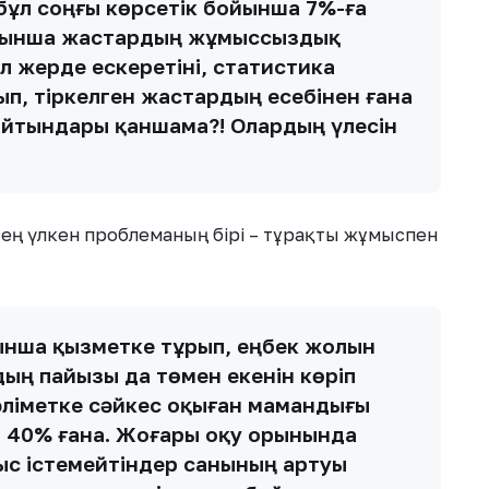
бұл соңғы көрсетік бойынша 7%-ға
бойынша жастардың жұмыссыздық
л жерде ескеретіні, статистика
п, тіркелген жастардың есебінен ғана
йтындары қаншама?! Олардың үлесін
ы ең үлкен проблеманың бірі – тұрақты жұмыспен
нша қызметке тұрып, еңбек жолын
ың пайызы да төмен екенін көріп
әліметке сәйкес оқыған мамандығы
і 40% ғана. Жоғары оқу орынында
с істемейтіндер санының артуы