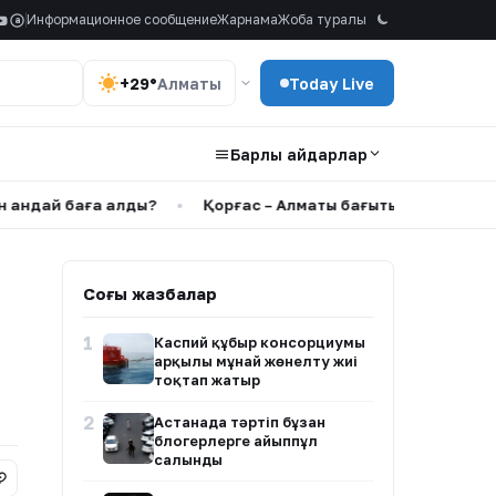
Информационное сообщение
Жарнама
Жоба туралы
a
+29°
Алматы
Today Live
Барлық айдарлар
й баға алды?
•
Қорғас – Алматы бағытында көлік қозғалысы
Соңғы жазбалар
1
Каспий құбыр консорциумы
арқылы мұнай жөнелту жиі
тоқтап жатыр
2
Астанада тәртіп бұзған
блогерлерге айыппұл
салынды