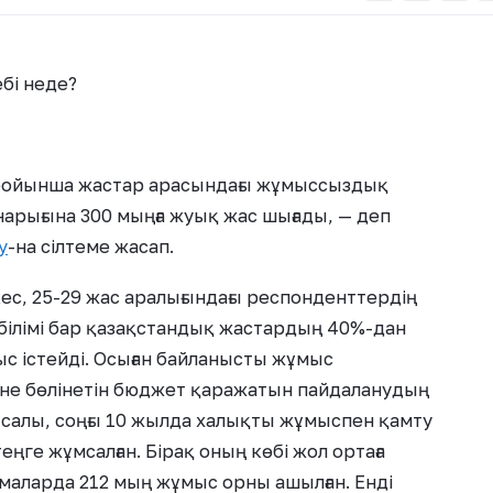
бі неде?
 бойынша жастар арасындағы жұмыссыздық
арығына 300 мыңға жуық жас шығады, — деп
y
-на сілтеме жасап.
с, 25-29 жас аралығындағы респонденттердің
білімі бар қазақстандық жастардың 40%-дан
с істейді. Осыған байланысты жұмыс
іне бөлінетін бюджет қаражатын пайдаланудың
ысалы, соңғы 10 жылда халықты жұмыспен қамту
еңге жұмсалған. Бірақ оның көбі жол ортаға
рламаларда 212 мың жұмыс орны ашылған. Енді