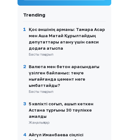
9
Астанада атпен жүрген
блогерге айыппұл салынды
Trending
10
Алматыда заңсыз жүрген 35
1
Қос әншінің арманы: Тамара Асар
шетел азаматы елден
мен Аша Матай Құрылтайдың
шығарылды
депутаттары атану үшін саяси
додаға қатыспақ
Басты тақырып
2
Валюта мен бетон арасындағы
үзілген байланыс: теңге
нығайғанда цемент неге
қымбаттайды?
Басты тақырып
3
5 көлікті соғып, қашып кеткен
Астана тұрғыны 30 тәулікке
қамалды
Жаңалықтар
4
Айгүл Иманбаева сіңлісі