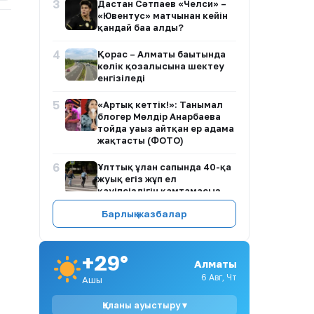
3
Дастан Сәтпаев «Челси» –
«Ювентус» матчынан кейін
қандай баға алды?
4
Қорғас – Алматы бағытында
көлік қозғалысына шектеу
енгізіледі
5
«Артық кеттік!»: Танымал
блогер Мөлдір Анарбаева
тойда уағыз айтқан ер адамға
жақтасты (ФОТО)
6
Ұлттық ұлан сапында 40-қа
жуық егіз жұп ел
қауіпсіздігін қамтамасыз
етіп жүр
Барлық жазбалар
7
Көкшетауда жүргізуші төрт
баланы қағып кетті
+29°
Алматы
8
Дүлей дауыл: Өскеменде 25
6 Авг, Чт
Ашық
мыңға жуық абонент
жарықсыз қалды
Қаланы ауыстыру ▾