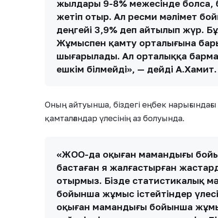
жылдары 9-8% межесінде болса, 
жетіп отыр. Ал ресми мәлімет 
деңгейі 3,9% деп айтылып жүр. Бұ
Жұмыспен қамту орталығына бары
шығарылады. Ал орталыққа барма
ешкім білмейді», — дейді А.Хамит.
Оның айтуынша, біздегі еңбек нарығындағ
қамталғандар үлесінің аз болуында.
«ЖОО-да оқыған мамандығы бойы
бастаған я жалғастырған жастард
отырмыз. Бізде статистикалық м
бойынша жұмыс істейтіндер үлес
оқыған мамандығы бойынша жұмы