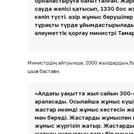
орналастыруға бағытталған. Жәрм
сауда желісі қатысып, 1330 бос 
келіп түсті. Қазір жұмыс берушіле
тұрақты түрде ұйымдастырылады»
әлеуметтік қорғау министрі Тама
Министрдің айтуынша, 2000 жылдардың ба
шыға бастаған.
«Алдағы уақытта жыл сайын 300-
араласады. Осылайша жұмыс күшіні
жастар икемді жұмыс кестесін жә
мән береді. Жастарды жұмыспен 
жұмыс жүргізіп жатыр. Жастарды
жатқан жұмыстың тағы бір маңызд