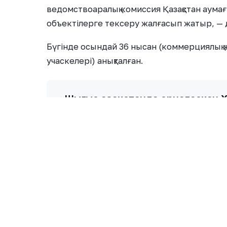
ведомствоаралық комиссия Қазақстан аумағ
объектілерге тексеру жалғасып жатыр, — 
Бүгінде осындай 36 нысан (коммерциялық
учаскелері) анықталған.
«Шығыс Қазақстанда орналасқан Х
туралы атқарушылық іс жүргізу қо
Сондай-ақ, Жоғарғы сот билікті басып алу
зауытының иесі Тоқтар Төлешовтің активт
қаласындағы профилакторий) заңсыз қайта
кассациялық өтінішін қарастырып жатыр.
Сонымен қатар, олигополиялардың пайдасы