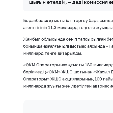
шығын өтелді», – деді комиссия өк
Боранбаевқа қатысты істі тергеу барысын
агенттігінің 11,3 миллиард теңгеге жуық шы
Жамбыл облысында сеніп тапсырылған бөте
бойынша қозғалған қылмыстық іс аясында 
миллиард теңге қайтарылды.
«ӨКМ Операторына» қатысты 180 миллиард 
берілмеді («ӨКМ» ЖШС шотынан «Жасыл 
Операторы» ЖШС акцияларының 100 пайызы
миллиардқа жуығы жеңілдетілген автонеси