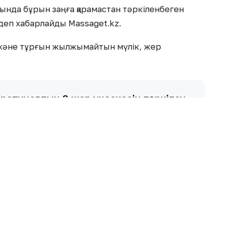
ында бұрын заңға қарамастан тәркіленбеген
деп хабарлайды Massaget.kz.
 және тұрғын жылжымайтын мүлік, жер
рапуновтың 8 жер учаскесін тәркілеу
зғалды», — деді комиссия өкілдері.
ға әрекет жасағаны үшін сотталған бұрынғы сыра
ерін (Шымкенттегі балабақша мен Сарыағаш
 ресімдеуді алып тастау туралы прокуратураның
на қабылданған сот актілері бойынша Жоғарғы