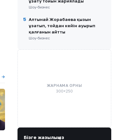
ұзату тойын жариялады
Шоу-бизнес
5
Алтынай Жорабаева қызын
ұзатып, тойдан кейін ауырып
қалғанын айтты
Шоу-бизнес
ы →
ЖАРНАМА ОРНЫ
300×250
Бізге жазылыңыз