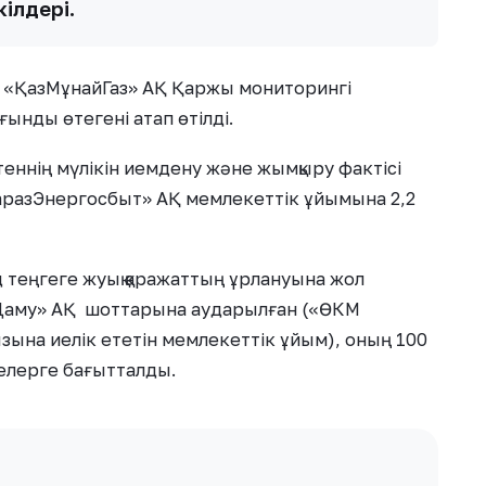
ілдері.
да «ҚазМұнайГаз» АҚ Қаржы мониторингі
ғынды өтегені атап өтілді.
ннің мүлікін иемдену және жымқыру фактісі
«ТаразЭнергосбыт» АҚ мемлекеттік ұйымына 2,2
теңгеге жуық қаражаттың ұрлануына жол
Даму» АҚ шоттарына аударылған («ӨКМ
на иелік ететін мемлекеттік ұйым), оның 100
елерге бағытталды.