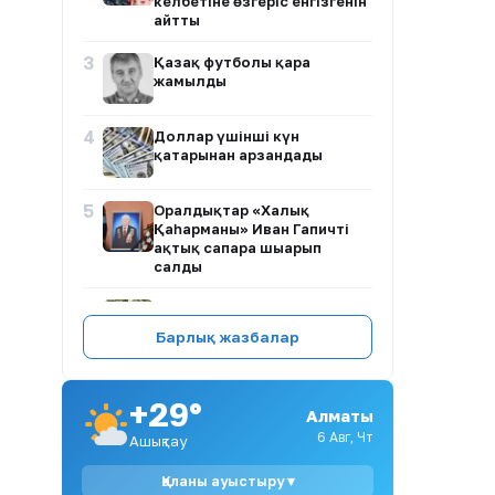
келбетіне өзгеріс енгізгенін
айтты
3
Қазақ футболы қара
жамылды
4
Доллар үшінші күн
қатарынан арзандады
5
Оралдықтар «Халық
Қаһарманы» Иван Гапичті
ақтық сапарға шығарып
салды
6
«Отан ошақтан басталады»:
Алмат Сақатов қыз тәрбиесі
Барлық жазбалар
туралы айтты
7
Каспий құбыр консорциумы
+29°
арқылы мұнай жөнелту жиі
Алматы
тоқтап жатыр
6 Авг, Чт
Ашықтау
8
Астанада тәртіп бұзған
Қаланы ауыстыру ▾
блогерлерге айыппұл