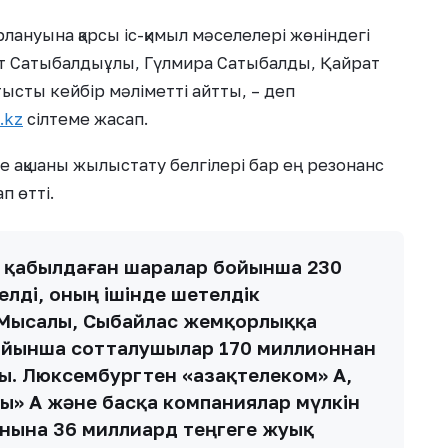
ануына қарсы іс-қимыл мәселелері жөніндегі
ат Сатыбалдыұлы, Гүлмира Сатыбалды, Қайрат
ысты кейбір мәліметті айтты, – деп
.kz
сілтеме жасап.
е ақшаны жылыстату белгілері бар ең резонанс
п өтті.
ры қабылдаған шаралар бойынша 230
лді, оның ішінде шетелдік
Мысалы, Сыбайлас жемқорлыққа
бойынша сотталушылар 170 миллионнан
. Люксембургтен «Қазақтелеком» АҚ,
ы» АҚ және басқа компаниялар мүлкін
анына 36 миллиард теңгеге жуық