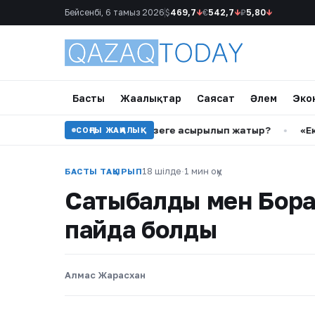
Бейсенбі, 6 тамыз 2026
$
469,7
↓
€
542,7
↓
₽
5,80
↓
Басты
Жаңалықтар
Саясат
Әлем
Эко
аттарды қолдау қалай жүзеге асырылып жатыр?
•
«Екі көзі
СОҢҒЫ ЖАҢАЛЫҚ
18 шілде
·
1 мин оқу
БАСТЫ ТАҚЫРЫП
Сатыбалды мен Боран
пайда болды
Алмас Жарасхан