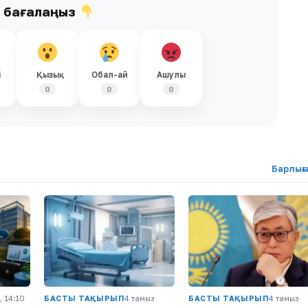
ы бағалаңыз
і
Қызық
Обал-ай
Ашулы
0
0
0
Барлығ
, 14:10
БАСТЫ ТАҚЫРЫП
4 тамыз
БАСТЫ ТАҚЫРЫП
4 тамыз