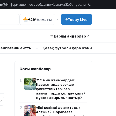
Информационное сообщение
Жарнама
Жоба туралы
a
+29°
Алматы
Today Live
Барлық айдарлар
енін айтты
•
Қазақ футболы қара жамылды
•
Доллар ү
Соңғы жазбалар
1
719 мың жанға жәрдем:
Қазақстанда ерекше
қажеттіліктері бар
азаматтарды қолдау қалай
жүзеге асырылып жатыр?
2
«Екі көзімді де аяқтады»:
Алтынай Жорабаева