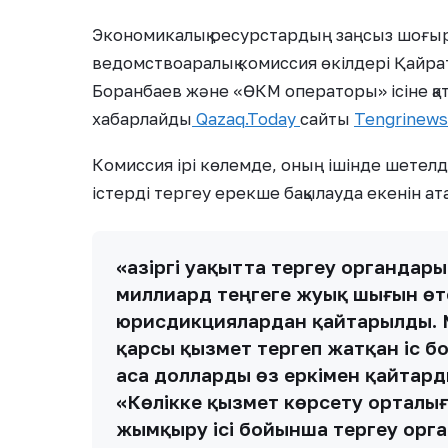
Экономикалық ресурстардың заңсыз шоғырл
ведомствоаралық комиссия өкілдері Қайр
Боранбаев және «ӨКМ операторы» ісіне қат
хабарлайды
Qazaq.Today
сайты
Tengrinews
Комиссия ірі көлемде, оның ішінде шетелд
істерді тергеу ерекше бақылауда екенін ата
«Қазіргі уақытта тергеу органда
миллиард теңгеге жуық шығын өте
юрисдикциялардан қайтарылды. 
қарсы қызмет тергеп жатқан іс 
аса долларды өз еркімен қайтарды
«Көлікке қызмет көрсету орталығ
жымқыру ісі бойынша тергеу орг