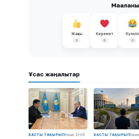
Мақалан
Жақсы
Керемет
Күлкіл
0
0
0
Ұқсас жаңалықтар
БАСТЫ ТАҚЫРЫП
Кеше, 17:05
БАСТЫ ТАҚЫРЫП
Кеше