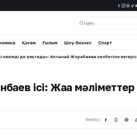
@
Іздеу
номика
Қоғам
Ғылым
Шоу-бизнес
Спорт
мді де аяқтады»: Алтынай Жорабаева келбетіне өзгеріс енгізг
баев ісі: Жаңа мәліметтер
Бөлісу:
@