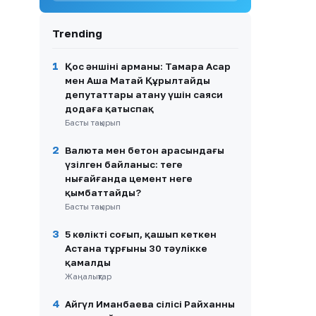
салынды
Trending
9
Дастан Сәтпаев «Челси» –
«Ювентус» матчынан кейін
қандай баға алды?
1
Қос әншінің арманы: Тамара Асар
мен Аша Матай Құрылтайдың
10
Қорғас – Алматы бағытында
депутаттары атану үшін саяси
көлік қозғалысына шектеу
енгізіледі
додаға қатыспақ
Басты тақырып
2
Валюта мен бетон арасындағы
үзілген байланыс: теңге
нығайғанда цемент неге
қымбаттайды?
Басты тақырып
3
5 көлікті соғып, қашып кеткен
Астана тұрғыны 30 тәулікке
қамалды
Жаңалықтар
4
Айгүл Иманбаева сіңлісі Райханның