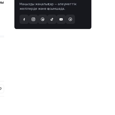
ны
Маңызды жаңалықтар — әлеуметтік
желілерде және қосымшада.
a
@