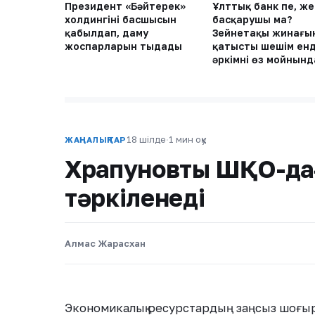
Президент «Бәйтерек»
Ұлттық банк пе, же
холдингінің басшысын
басқарушы ма?
қабылдап, даму
Зейнетақы жинағы
жоспарларын тыңдады
қатысты шешім енд
әркімнің өз мойнынд
18 шілде
·
1 мин оқу
ЖАҢАЛЫҚТАР
Храпуновтың ШҚО-да
тәркіленеді
Алмас Жарасхан
Экономикалық ресурстардың заңсыз шоғырл