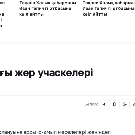
ке
Тоқаев Халық қаһарманы
Тоқаев Халық қаһарма
Иван Гапичтің отбасына
Иван Гапичтің отбасына
на
көңіл айтты
көңіл айтты
і
а
ғы жер учаскелері
Бөлісу:
@
ануына қарсы іс-қимыл мәселелері жөніндегі