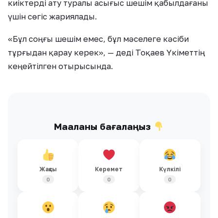
киіктерді ату туралы асығыс шешім қабылдағаны
үшін сөгіс жариялады.
«Бұл соңғы шешім емес, бұл мәселеге кәсіби
тұрғыдан қарау керек», — деді Тоқаев Үкіметтің
кеңейтілген отырысында.
Мақаланы бағалаңыз
Жақсы
Керемет
Күлкілі
0
0
0