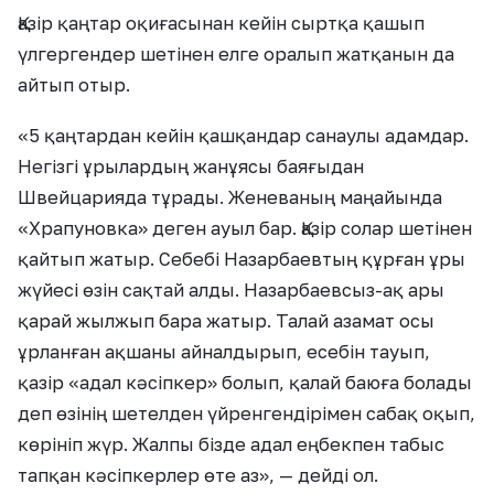
Қазір қаңтар оқиғасынан кейін сыртқа қашып
үлгергендер шетінен елге оралып жатқанын да
айтып отыр.
«5 қаңтардан кейін қашқандар санаулы адамдар.
Негізгі ұрылардың жанұясы баяғыдан
Швейцарияда тұрады. Женеваның маңайында
«Храпуновка» деген ауыл бар. Қазір солар шетінен
қайтып жатыр. Себебі Назарбаевтың құрған ұры
жүйесі өзін сақтай алды. Назарбаевсыз-ақ ары
қарай жылжып бара жатыр. Талай азамат осы
ұрланған ақшаны айналдырып, есебін тауып,
қазір «адал кәсіпкер» болып, қалай баюға болады
деп өзінің шетелден үйренгендірімен сабақ оқып,
көрініп жүр. Жалпы бізде адал еңбекпен табыс
тапқан кәсіпкерлер өте аз», — дейді ол.