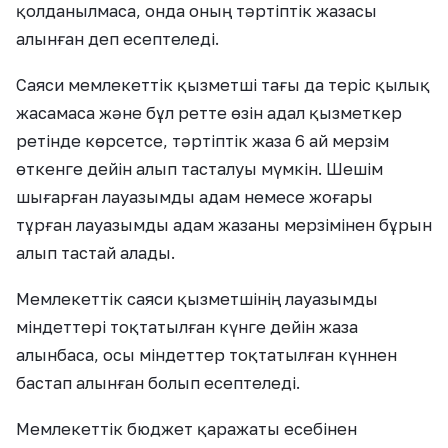
қолданылмаса, онда оның тәртіптік жазасы
алынған деп есептеледі.
Саяси мемлекеттік қызметші тағы да теріс қылық
жасамаса және бұл ретте өзін адал қызметкер
ретінде көрсетсе, тәртіптік жаза 6 ай мерзім
өткенге дейін алып тасталуы мүмкін. Шешім
шығарған лауазымды адам немесе жоғары
тұрған лауазымды адам жазаны мерзімінен бұрын
алып тастай алады.
Мемлекеттік саяси қызметшінің лауазымды
міндеттері тоқтатылған күнге дейін жаза
алынбаса, осы міндеттер тоқтатылған күннен
бастап алынған болып есептеледі.
Мемлекеттік бюджет қаражаты есебінен