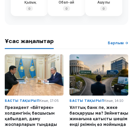
Қызық
Обал-ай
Ашулы
0
0
0
Ұқсас жаңалықтар
Барлығы →
БАСТЫ ТАҚЫРЫП
Кеше, 17:05
БАСТЫ ТАҚЫРЫП
Кеше, 14:10
Президент «Бәйтерек»
Ұлттық банк пе, жеке
холдингінің басшысын
басқарушы ма? Зейнетақы
қабылдап, даму
жинағына қатысты шешім
жоспарларын тыңдады
енді әркімнің өз мойнында