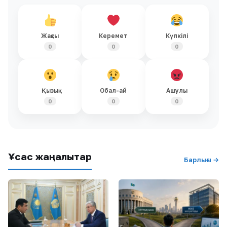
Жақсы
Керемет
Күлкілі
0
0
0
Қызық
Обал-ай
Ашулы
0
0
0
Ұқсас жаңалықтар
Барлығы →