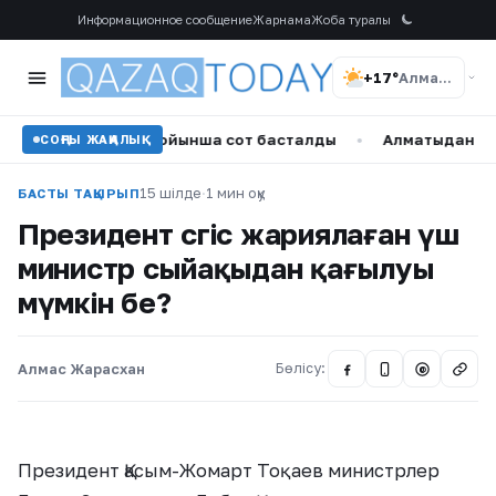
Информационное сообщение
Жарнама
Жоба туралы
+17°
Алматы
ға шабуылы бойынша сот басталды
•
Алматыдан Үндістанн
СОҢҒЫ ЖАҢАЛЫҚ
15 шілде
·
1 мин оқу
БАСТЫ ТАҚЫРЫП
Президент сөгіс жариялаған үш
министр сыйақыдан қағылуы
мүмкін бе?
Алмас Жарасхан
Бөлісу:
@
Президент Қасым-Жомарт Тоқаев министрлер