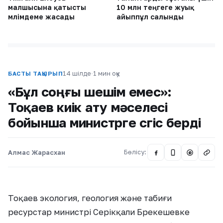
малшысына қатысты
10 млн теңгеге жуық
мәлімдеме жасады
айыппұл салынды
14 шілде
·
1 мин оқу
БАСТЫ ТАҚЫРЫП
«Бұл соңғы шешім емес»:
Тоқаев киік ату мәселесі
бойынша министрге сөгіс берді
Алмас Жарасхан
Бөлісу:
@
Тоқаев экология, геология және табиғи
ресурстар министрі Серікқали Брекешевке