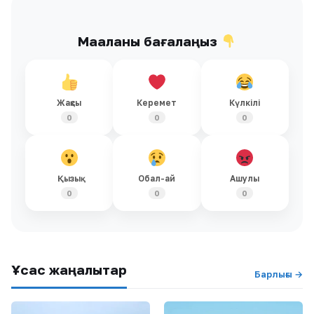
Мақаланы бағалаңыз
Жақсы
Керемет
Күлкілі
0
0
0
Қызық
Обал-ай
Ашулы
0
0
0
Ұқсас жаңалықтар
Барлығы →