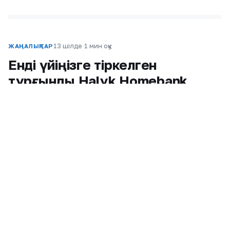
13 шілде
·
1 мин оқу
ЖАҢАЛЫҚТАР
Енді үйіңізге тіркелген
тұрғынды Halyk Homebank
қосымшасында шығаруға
болады
Алмас Жарасхан
Бөлісу:
@
Енді пәтер иесі тек смартфон және Halyk
Homebank қосымшасын пайдалана отырып,
үйіңізге тіркелген адамды тіркеуден онлайн