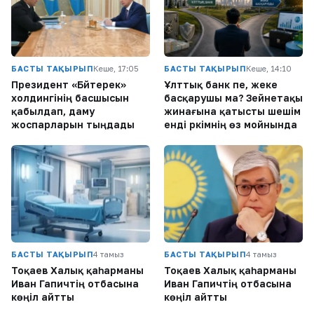
БАСТЫ ТАҚЫРЫП
Кеше, 17:05
БАСТЫ ТАҚЫРЫП
Кеше, 14:10
Президент «Бәйтерек»
Ұлттық банк пе, жеке
холдингінің басшысын
басқарушы ма? Зейнетақы
қабылдап, даму
жинағына қатысты шешім
жоспарларын тыңдады
енді әркімнің өз мойнында
БАСТЫ ТАҚЫРЫП
4 тамыз
БАСТЫ ТАҚЫРЫП
4 тамыз
Тоқаев Халық қаһарманы
Тоқаев Халық қаһарманы
Иван Гапичтің отбасына
Иван Гапичтің отбасына
көңіл айтты
көңіл айтты