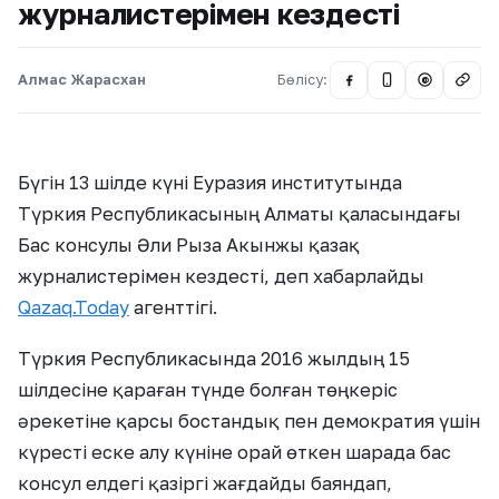
журналистерімен кездесті
Алмас Жарасхан
Бөлісу:
@
Бүгін 13 шілде күні Еуразия институтында
Түркия Республикасының Алматы қаласындағы
Бас консулы Әли Рыза Акынжы қазақ
журналистерімен кездесті, деп хабарлайды
Qazaq.Today
агенттігі.
Түркия Республикасында 2016 жылдың 15
шілдесіне қараған түнде болған төңкеріс
әрекетіне қарсы бостандық пен демократия үшін
күресті еске алу күніне орай өткен шарада бас
консул елдегі қазіргі жағдайды баяндап,