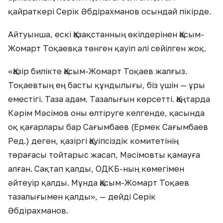
қайраткері Серік Әбдірахманов осындай пікірде.
Айтуынша, ескі Қазақстанның өкілдерінен Қасым-
Жомарт Тоқаевқа төнген қауіп әлі сейілген жоқ.
«Қазір билікте Қасым-Жомарт Тоқаев жалғыз.
Тоқаевтың ең басты құндылығы, біз үшін — ұры
еместігі. Таза адам. Тазалығын көрсетті. Қаңтарда
Кәрім Мәсімов оны өлтіруге келгенде, қасында
оқ қағарлары бар Сағымбаев (Ермек Сағымбаев
Ред.) деген, қазіргі Қауіпсіздік комитетінің
төрағасы тойтарыс жасап, Мәсімовты қамауға
алған. Сақтап қалды, ОДКБ-ның көмегімен
әйтеуір қалды. Мұнда Қасым-Жомарт Тоқаев
тазалығымен қалды», — дейді Серік
Әбдірахманов.