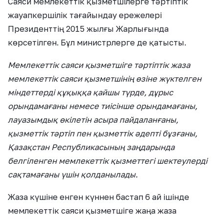
Саяси мемлекеттік қызметшілерге тәртіптік
жауапкершілік тағайындау ережелері
Президенттің 2015 жылғы Жарлығында
көрсетілген. Бұл министрлерге де қатысты.
Мемлекеттік саяси қызметшіге тәртіптік жаза
мемлекеттік саяси қызметшінің өзіне жүктелген
міндеттерді құқыққа қайшы түрде, дұрыс
орындамағаны немесе тиісінше орындамағаны,
лауазымдық өкілетін асыра пайдаланғаны,
қызметтік тәртіп пен қызметтік әдепті бұзғаны,
Қазақстан Республикасының заңдарында
белгіленген мемлекеттік қызметтегі шектеулерді
сақтамағаны үшін қолданылады.
Жаза күшіне енген күннен бастап 6 ай ішінде
мемлекеттік саяси қызметшіге жаңа жаза