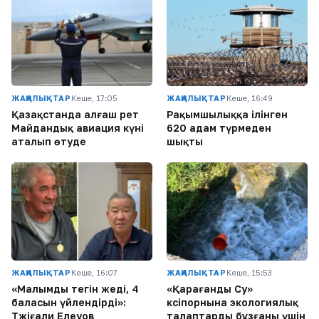
ЖАҢАЛЫҚТАР
Кеше, 17:05
ЖАҢАЛЫҚТАР
Кеше, 16:49
Қазақстанда алғаш рет
Рақымшылыққа ілінген
Майдандық авиация күні
620 адам түрмеден
аталып өтуде
шықты
ЖАҢАЛЫҚТАР
Кеше, 16:07
ЖАҢАЛЫҚТАР
Кеше, 15:53
«Малымды тегін жеді, 4
«Қарағанды Су»
баласын үйлендірді»:
кәсіпорнына экологиялық
Тәжіғали Елеуов
талаптарды бұзғаны үшін