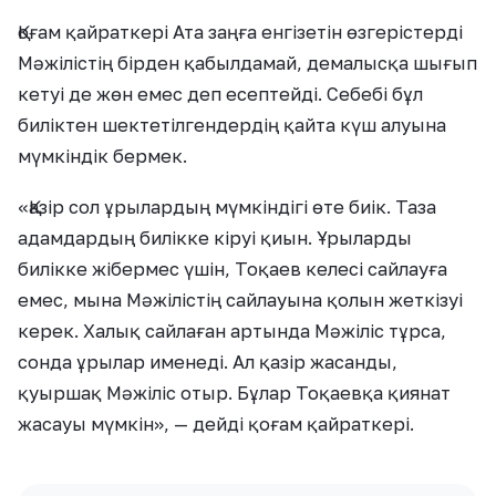
Қоғам қайраткері Ата заңға енгізетін өзгерістерді
Мәжілістің бірден қабылдамай, демалысқа шығып
кетуі де жөн емес деп есептейді. Себебі бұл
биліктен шектетілгендердің қайта күш алуына
мүмкіндік бермек.
«Қазір сол ұрылардың мүмкіндігі өте биік. Таза
адамдардың билікке кіруі қиын. Ұрыларды
билікке жібермес үшін, Тоқаев келесі сайлауға
емес, мына Мәжілістің сайлауына қолын жеткізуі
керек. Халық сайлаған артында Мәжіліс тұрса,
сонда ұрылар именеді. Ал қазір жасанды,
қуыршақ Мәжіліс отыр. Бұлар Тоқаевқа қиянат
жасауы мүмкін», — дейді қоғам қайраткері.