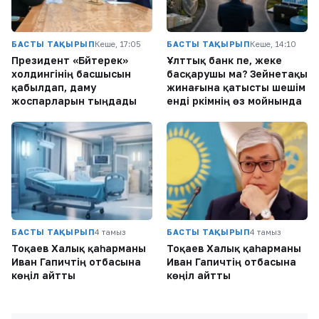
БАСТЫ ТАҚЫРЫП
Кеше, 17:05
БАСТЫ ТАҚЫРЫП
Кеше, 14:10
Президент «Бәйтерек»
Ұлттық банк пе, жеке
холдингінің басшысын
басқарушы ма? Зейнетақы
қабылдап, даму
жинағына қатысты шешім
жоспарларын тыңдады
енді әркімнің өз мойнында
БАСТЫ ТАҚЫРЫП
4 тамыз
БАСТЫ ТАҚЫРЫП
4 тамыз
Тоқаев Халық қаһарманы
Тоқаев Халық қаһарманы
Иван Гапичтің отбасына
Иван Гапичтің отбасына
көңіл айтты
көңіл айтты