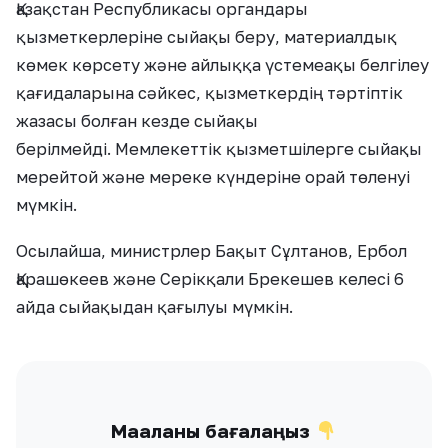
Қазақстан Республикасы органдары
қызметкерлеріне сыйақы беру, материалдық
көмек көрсету және айлыққа үстемеақы белгілеу
қағидаларына сәйкес, қызметкердің тәртіптік
жазасы болған кезде сыйақы
берілмейді. Мемлекеттік қызметшілерге сыйақы
мерейтой және мереке күндеріне орай төленуі
мүмкін.
Осылайша, министрлер Бақыт Сұлтанов, Ербол
Қарашөкеев және Серікқали Брекешев келесі 6
айда сыйақыдан қағылуы мүмкін.
Мақаланы бағалаңыз