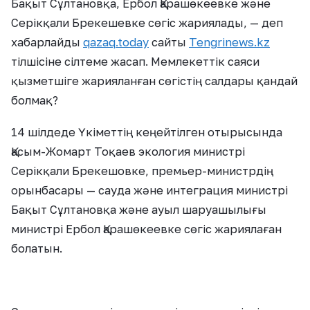
Бақыт Сұлтановқа, Ербол Қарашөкеевке және
Серікқали Брекешевке сөгіс жариялады, — деп
хабарлайды
qazaq.today
сайты
Tengrinews.kz
тілшісіне сілтеме жасап. Мемлекеттік саяси
қызметшіге жарияланған сөгістің салдары қандай
болмақ?
14 шілдеде Үкіметтің кеңейтілген отырысында
Қасым-Жомарт Тоқаев экология министрі
Серікқали Брекешовке, премьер-министрдің
орынбасары — сауда және интеграция министрі
Бақыт Сұлтановқа және ауыл шаруашылығы
министрі Ербол Қарашөкеевке сөгіс жариялаған
болатын.