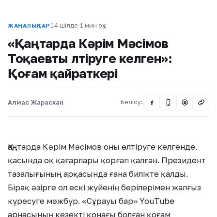
14 шілде
·
1 мин оқу
ЖАҢАЛЫҚТАР
«Қаңтарда Кәрім Мәсімов
Тоқаевты өлтіруге келген»:
Қоғам қайраткері
Алмас Жарасхан
Бөлісу:
@
Қаңтарда Кәрім Мәсімов оны өлтіруге келгенде,
қасында оқ қағарлары қорғап қалған. Президент
тазалығының арқасында ғана билікте қалды.
Бірақ әзірге ол ескі жүйенің бөрілерімен жалғыз
күресуге мәжбүр. «Сұрауы бар» YouTube
арнасының кезекті қонағы болған қоғам