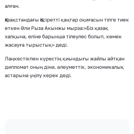
алған.
Қазақстандағы Қасіретті қаңтар оқиғасын тілге тиек
еткен Әли Рыза Акынжы мырза:»Біз қазақ
халқына, еліне барынша тілеулес болып, көмек
жасауға тырыстық» деді.
Лаңкестікпен күрестің қиындығы жайлы айтқан
дипломат оның діни, әлеуметтік, экономикалық
астарына үңілу керек деді.