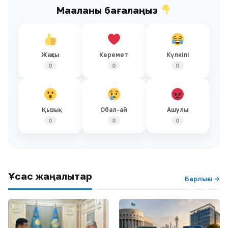
Мақаланы бағалаңыз
Жақсы
Керемет
Күлкілі
0
0
0
Қызық
Обал-ай
Ашулы
0
0
0
Ұқсас жаңалықтар
Барлығы →