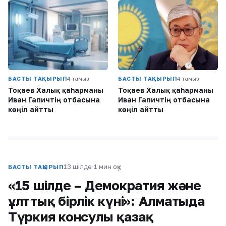
БАСТЫ ТАҚЫРЫП
4 тамыз
БАСТЫ ТАҚЫРЫП
4 тамыз
Тоқаев Халық қаһарманы
Тоқаев Халық қаһарманы
Иван Гапичтің отбасына
Иван Гапичтің отбасына
көңіл айтты
көңіл айтты
13 шілде
·
1 мин оқу
БАСТЫ ТАҚЫРЫП
«15 шілде – Демократия және
ұлттық бірлік күні»: Алматыда
Түркия консулы қазақ