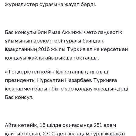
журналистер сұрағына жауап берді.
Бас консулы Әли Рыза Акынжы Фето лаңкестік
ұйымының әрекеттері туралы баяндап,
Қазақстанның 2016 жылы Түркия еліне көрсеткен
қолдауы жайлы айырықша тоқталды.
«Төңкерістен кейін Қазақстанның тұңғыш
президенты Нұрсұлтан Назарбаев Түркияға
іссапармен барып бізге зор қолдау жасады» деді
Бас консул.
Айта кетейік, 15 шілде оқиғасында 251 адам
қайтыс болып, 2700-ден аса адам түрлі жарақат