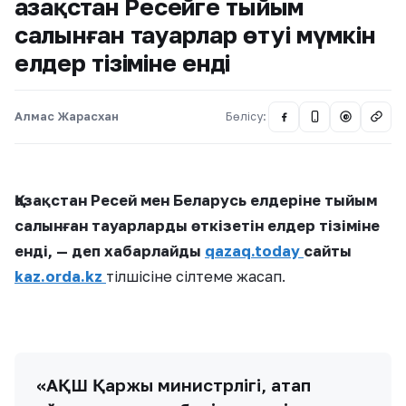
Қазақстан Ресейге тыйым
салынған тауарлар өтуі мүмкін
елдер тізіміне енді
Алмас Жарасхан
Бөлісу:
@
Қазақстан Ресей мен Беларусь елдеріне тыйым
салынған тауарларды өткізетін елдер тізіміне
енді, — деп хабарлайды
qazaq.today
сайты
kaz.orda.kz
тілшісіне сілтеме жасап.
«АҚШ Қаржы министрлігі, атап