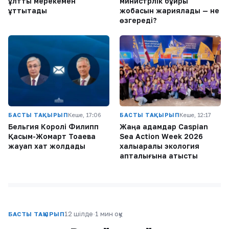
ұлттық мерекемен
министрлік бұйрық
құттықтады
жобасын жариялады — не
өзгереді?
БАСТЫ ТАҚЫРЫП
Кеше, 17:06
БАСТЫ ТАҚЫРЫП
Кеше, 12:17
Бельгия Королі Филипп
Жаңа адамдар Caspian
Қасым-Жомарт Тоқаевқа
Sea Action Week 2026
жауап хат жолдады
халықаралық экология
апталығына қатысты
12 шілде
·
1 мин оқу
БАСТЫ ТАҚЫРЫП