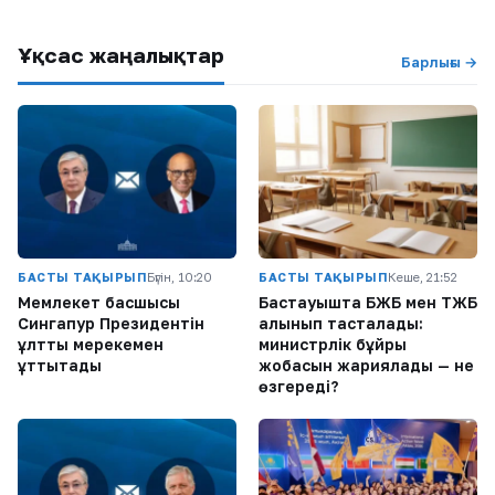
Ұқсас жаңалықтар
Барлығы →
БАСТЫ ТАҚЫРЫП
Бүгін, 10:20
БАСТЫ ТАҚЫРЫП
Кеше, 21:52
Мемлекет басшысы
Бастауышта БЖБ мен ТЖБ
Сингапур Президентін
алынып тасталады:
ұлттық мерекемен
министрлік бұйрық
құттықтады
жобасын жариялады — не
өзгереді?