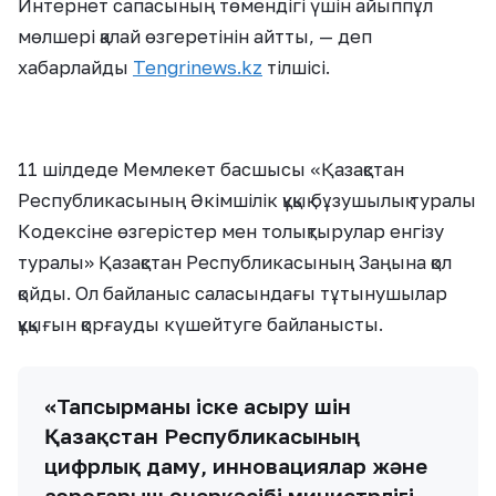
Интернет сапасының төмендігі үшін айыппұл
мөлшері қалай өзгеретінін айтты, — деп
хабарлайды
Tengrinews.kz
тілшісі.
11 шілдеде Мемлекет басшысы «Қазақстан
Республикасының Әкімшілік құқық бұзушылық туралы
Кодексіне өзгерістер мен толықтырулар енгізу
туралы» Қазақстан Республикасының Заңына қол
қойды. Ол байланыс саласындағы тұтынушылар
құқығын қорғауды күшейтуге байланысты.
«Тапсырманы іске асыру үшін
Қазақстан Республикасының
цифрлық даму, инновациялар және
аэроғарыш өнеркәсібі министрлігі