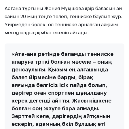
Астана тұрғыны Жәния Мұқышева қазір баласын ай
сайын 20 мың теңге төлеп, тенниске баулып жүр.
Үйірмеден бөлек, ол тенниске арналған аяқ киім
мен құралдың қымбат екенін айтады.
«Ата-ана ретінде баламды тенниске
апаруға түрткі болған мәселе – оның
денсаулығы. Қызым ең алғашында
балет үйірмесіне барды, бірақ
аяғында белгісіз ісік пайда болып,
дәрігер оған спортпен шұғылдану
керек дегенді айтты. Жасы кішкене
болған соң жүзуге бара алмады.
Зерттей келе, дәрігердің айтқанын
ескеріп, адамның бүкіл бұлшық еті