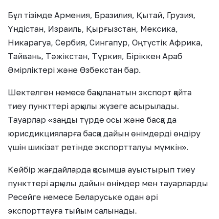
Бұл тізімде Армения, Бразилия, Қытай, Грузия,
Үндістан, Израиль, Қырғызстан, Мексика,
Никарагуа, Сербия, Сингапур, Оңтүстік Африка,
Тайвань, Тәжікстан, Түркия, Біріккен Араб
Әмірліктері және Өзбекстан бар.
Шектелген немесе бақыланатын экспорт қайта
тиеу пункттері арқылы жүзеге асырылады.
Тауарлар «заңды түрде осы және басқа да
юрисдикцияларға басқа дайын өнімдерді өндіру
үшін шикізат ретінде экспортталуы мүмкін».
Кейбір жағдайларда қосымша ауыстырып тиеу
пункттері арқылы дайын өнімдер мен тауарларды
Ресейге немесе Беларуське одан әрі
экспорттауға тыйым салынады.