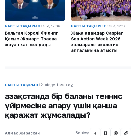
БАСТЫ ТАҚЫРЫП
Кеше, 17:06
БАСТЫ ТАҚЫРЫП
Кеше, 12:17
Бельгия Королі Филипп
Жаңа адамдар Caspian
Қасым-Жомарт Тоқаевқа
Sea Action Week 2026
жауап хат жолдады
халықаралық экология
апталығына қатысты
12 шілде
·
1 мин оқу
БАСТЫ ТАҚЫРЫП
Қазақстанда бір баланы теннис
үйірмесіне апару үшін қанша
қаражат жұмсалады?
Алмас Жарасхан
Бөлісу:
@