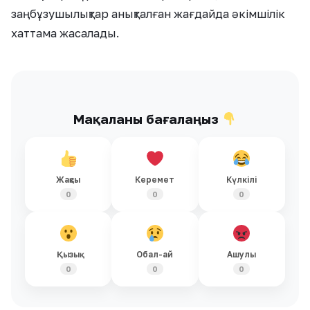
заңбұзушылықтар анықталған жағдайда әкімшілік
хаттама жасалады.
Мақаланы бағалаңыз
Жақсы
Керемет
Күлкілі
0
0
0
Қызық
Обал-ай
Ашулы
0
0
0