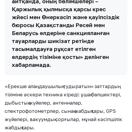
айтқанда, оның бөлімшелері –
Қаржылық қылмысқа қарсы күрес
жүйесі мен Өнеркәсіп және қауіпсіздік
бюросы Қазақстанды Ресей мен
Беларусь елдеріне санкцияланған
тауарларды шикізат ретінде
тасымалдауға рұқсат етілген
елдердің тізіміне қосты» делінген
хабарламада.
«Ерекше алаңдаушылық тудыратын» заттардың
тізіміне әскери техника кіреді: ұшақ бөлшектері,
дыбыстық жүйелер, антенналар,
спектрофотометрлер, сынақ жабдықтары, GPS
жүйелері, вакуумдық сорғылар, мұнай кәсіпшілік
жабдықтары.