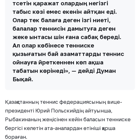
түсетін қаражат олардың негізгі
табыс көзі емес екенін айтқан еді.
Олар тек балаға деген ізгі ниеті,
балалар теннисін дамытуға деген
жеке ынтасы үшін ғана сабақ береді.
Ал олар көбінесе тенниске
қызығатын бай азаматтарды теннис
ойнауға үйреткеннен көп ақша
табатын көрінеді», — дейді Думан
Бықай.
Қазақстанның теннис федерациясының вице-
президенті Юрий Польскийдің айтуынша,
Рыбакинаның жеңісінен кейін баласын тенниске
бергісі келетін ата-аналардан өтініші қарша
бораған.