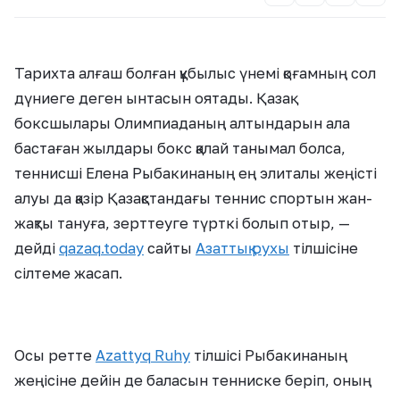
Тарихта алғаш болған құбылыс үнемі қоғамның сол
дүниеге деген ынтасын оятады. Қазақ
боксшылары Олимпиаданың алтындарын ала
бастаған жылдары бокс қалай танымал болса,
теннисші Елена Рыбакинаның ең элиталы жеңісті
алуы да қазір Қазақстандағы теннис спортын жан-
жақты тануға, зерттеуге түрткі болып отыр, —
дейді
qazaq.today
сайты
Азаттық рухы
тілшісіне
сілтеме жасап.
Осы ретте
Azattyq Ruhy
тілшісі Рыбакинаның
жеңісіне дейін де баласын тенниске беріп, оның