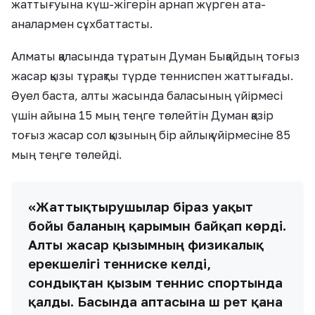
жаттығуына күш-жігерін арнап жүрген ата-
аналармен сұхбаттасты.
Алматы қаласында тұратын Думан Бықайдың тоғыз
жасар қызы тұрақты түрде тенниспен жаттығады.
Әуел баста, алты жасында баласының үйірмесі
үшін айына 15 мың теңге төлейтін Думан қазір
тоғыз жасар сол қызының бір айлық үйірмесіне 85
мың теңге төлейді.
«Жаттықтырушылар біраз уақыт
бойы баланың қарымын байқап көрді.
Алты жасар қызымның физикалық
ерекшелігі тенниске келді,
сондықтан қызым теннис спортында
қалды. Басында аптасына үш рет қана