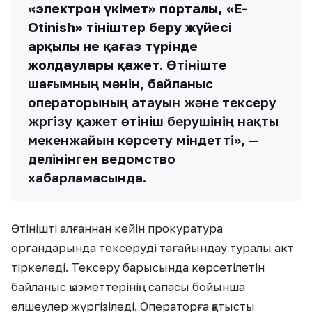
«электрон үкімет» порталы, «Е-
Оtinish» өтініштер беру жүйесі
арқылы не қағаз түрінде
жолдаулары қажет
. Өтініште
шағымның мәнін, байланыс
операторының атауын және тексеру
жүргізу қажет өтініш берушінің нақты
мекенжайын көрсету міндетті», —
делінінген ведомство
хабарламасында.
Өтінішті алғаннан кейін прокуратура
органдарында тексеруді тағайындау туралы акт
тіркеледі. Тексеру барысында көрсетілетін
байланыс қызметтерінің сапасы бойынша
өлшеулер жүргізіледі. Операторға қатысты