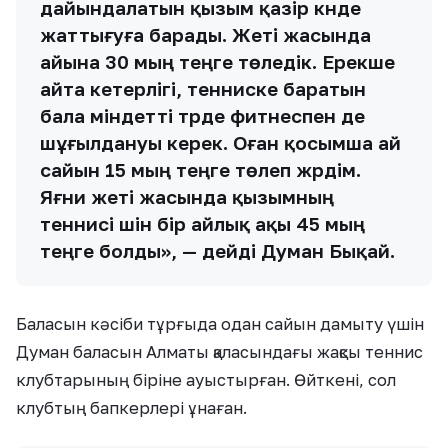
дайындалатын қызым қазір күнде
жаттығуға барады. Жеті жасында
айына 30 мың теңге төледік. Ерекше
айта кетерлігі, тенниске баратын
бала міндетті түрде фитнеспен де
шұғылдануы керек. Оған қосымша ай
сайын 15 мың теңге төлеп жүрдім.
Яғни жеті жасында қызымның
теннисі үшін бір айлық ақы 45 мың
теңге болды», — дейді Думан Бықай.
Баласын кәсіби тұрғыда одан сайын дамыту үшін
Думан баласын Алматы қаласындағы жақсы теннис
клубтарының біріне ауыстырған. Өйткені, сол
клубтың бапкерлері ұнаған.