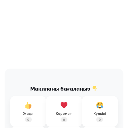
Мақаланы бағалаңыз
Жақсы
Керемет
Күлкілі
0
0
0