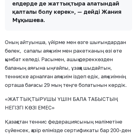
елдерде де жаттықтыра алатындай
қалталы болу керек», — дейді Жания
Мұқышева.
Оның айтуынша, үйірме мен өзге шығындардан
бөлек, сапалы аяқ киім мен ракетканың өзі өте
қымбат келеді. Расымен, ашық дереккөзден
баланың аяғына ыңғайлы, ұзаққа шыдайтын,
тенниске арналған аяқ киім іздеп едік, аяқ киімнің
орташа бағасы 29 мың теңге болатынын көрдік.
«ЖАТТЫҚТЫРУШЫ ҮШІН БАЛА ТАБЫСТЫҢ
НЕГІЗГІ КӨЗІ ЕМЕС»
Қазақстан теннис федерациясының мәліметіне
сүйенсек, қазір елімізде сертификаты бар 200-ден