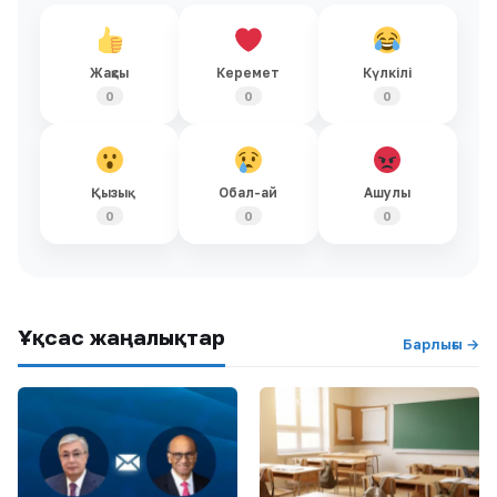
Жақсы
Керемет
Күлкілі
0
0
0
Қызық
Обал-ай
Ашулы
0
0
0
Ұқсас жаңалықтар
Барлығы →