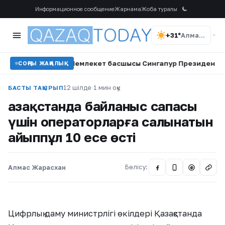
Информационное сообщение
Жарнама
Жоба туралы
+31°
Алматы
лды
•
Мемлекет басшысы Сингапур Президентін ұлттық м
СОҢҒЫ ЖАҢАЛЫҚ
12 шілде
·
1 мин оқу
БАСТЫ ТАҚЫРЫП
Қазақстанда байланыс сапасы
үшін операторларға салынатын
айыппұл 10 есе өсті
Алмас Жарасхан
Бөлісу:
@
Цифрлық даму министрлігі өкілдері Қазақстанда