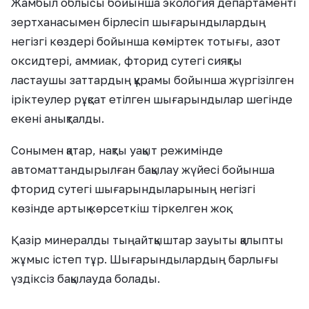
Жамбыл облысы бойынша экология департаменті
зертханасымен бірлесіп шығарындылардың
негізгі көздері бойынша көміртек тотығы, азот
оксидтері, аммиак, фторид сутегі сияқты
ластаушы заттардың құрамы бойынша жүргізілген
іріктеулер рұқсат етілген шығарындылар шегінде
екені анықталды.
Сонымен қатар, нақты уақыт режимінде
автоматтандырылған бақылау жүйесі бойынша
фторид сутегі шығарындыларының негізгі
көзінде артық көрсеткіш тіркелген жоқ.
Қазір минералды тыңайтқыштар зауыты қалыпты
жұмыс істеп тұр. Шығарындылардың барлығы
үздіксіз бақылауда болады.