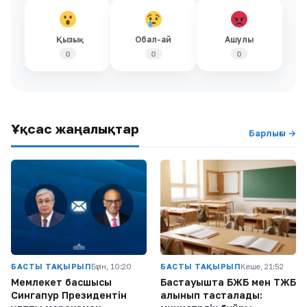
Қызық
Обал-ай
Ашулы
0
0
0
Ұқсас жаңалықтар
Барлығы →
БАСТЫ ТАҚЫРЫП
Бүгін, 10:20
БАСТЫ ТАҚЫРЫП
Кеше, 21:52
Мемлекет басшысы
Бастауышта БЖБ мен ТЖБ
Сингапур Президентін
алынып тасталады: