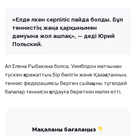
«Елде үлкен серпіліс пайда болды. Бұл
теннистің жаңа қарқынымен
дамуына жол ашпақ», — деді Юрий
Польский.
Ал Елена Рыбакина болса, Уимблдон матчынан
түскен қаражаттың бір бөлігін және Қазақстанның
теннис федерациясы берген сыйақыны түгелдей
балалар теннисін қолдауға беретінін мәлім етті.
Мақаланы бағалаңыз