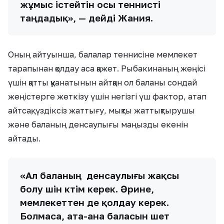
жұмыс істейтін осы теннисті
таңдадық», — дейді Жания.
Оның айтуынша, балалар теннисіне мемлекет
тарапынан қолдау аса қажет. Рыбакинаның жеңісі
үшін қатты қуанатынын айтқан ол баланы сондай
жеңістерге жеткізу үшін негізгі үш фактор, атап
айтсақ, үздіксіз жаттығу, мықты жаттықтырушы
және баланың денсаулығы маңызды екенін
айтады.
«Ал баланың денсаулығы жақсы
болу үшін күтім керек. Әрине,
мемлекеттен де қолдау керек.
Болмаса, ата-ана баласын шет