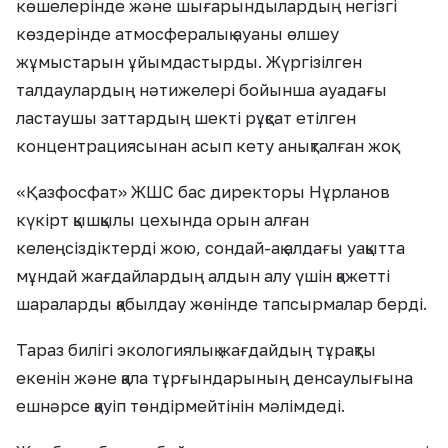
көшелерінде және шығарындылардың негізгі
көздерінде атмосфералық ауаны өлшеу
жұмыстарын ұйымдастырды. Жүргізілген
талдаулардың нәтижелері бойынша ауадағы
ластаушы заттардың шекті рұқсат етілген
концентрациясынан асып кету анықталған жоқ.
«Қазфосфат» ЖШС бас директоры Нұрланов
күкірт қышқылы цехында орын алған
келеңсіздіктерді жою, сондай-ақ алдағы уақытта
мұндай жағдайлардың алдын алу үшін қажетті
шараларды қабылдау жөнінде тапсырмалар берді.
Тараз билігі экологиялық жағдайдың тұрақты
екенін және қала тұрғындарының денсаулығына
ешнәрсе қауіп төндірмейтінін мәлімдеді.