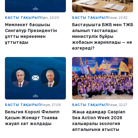
БАСТЫ ТАҚЫРЫП
Бүгін, 10:20
БАСТЫ ТАҚЫРЫП
Кеше, 21:52
Мемлекет басшысы
Бастауышта БЖБ мен ТЖБ
Сингапур Президентін
алынып тасталады:
ұлттық мерекемен
министрлік бұйрық
құттықтады
жобасын жариялады — не
өзгереді?
БАСТЫ ТАҚЫРЫП
Кеше, 17:06
БАСТЫ ТАҚЫРЫП
Кеше, 12:17
Бельгия Королі Филипп
Жаңа адамдар Caspian
Қасым-Жомарт Тоқаевқа
Sea Action Week 2026
жауап хат жолдады
халықаралық экология
апталығына қатысты