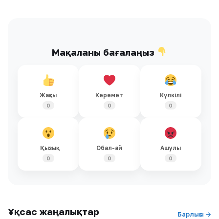
Мақаланы бағалаңыз
Жақсы
Керемет
Күлкілі
0
0
0
Қызық
Обал-ай
Ашулы
0
0
0
Ұқсас жаңалықтар
Барлығы →