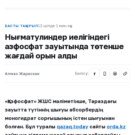
12 шілде
·
1 мин оқу
БАСТЫ ТАҚЫРЫП
Нығматулиндер иелігіндегі
Қазфосфат зауытында төтенше
жағдай орын алды
Алмас Жарасхан
Бөлісу:
@
«Қазфосфат» ЖШС мәліметінше, Тараздағы
зауытта түтіннің шығуы абсорбердің
моногидрат сорғышының істен шығуынан
болған. Бұл туралы
qazaq.today
сайты
orda.kz