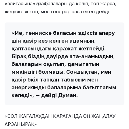
«элитасына» қазақ балалары да келіп, топ жарса,
жеңіске жетіп, мол гонорар алса екен дейді.
«Иә, тенниске баласын үздіксіз апару
үшін қазір кез келген адамның
қалтасындағы қаражат жетпейді.
Бірақ біздің дәуірде ата-анамыздың
балаларын оқытып, дамытатын
мүмкіндігі болмады. Сондықтан, мен
қазір бүкіл тапқан табысым мен
энергиямды балаларыма бағыттағым
келеді», — дейді Думан.
«СОЛ ЖАҒАЛАУДАН ҚАРАҒАНДА ОҢ ЖАҢАЛАУ
АРЗАНЫРАҚ»