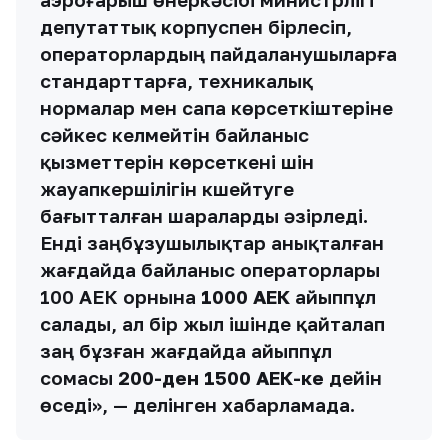
депутаттық корпуспен бірлесіп,
операторлардың пайдаланушыларға
стандарттарға, техникалық
нормалар мен сапа көрсеткіштеріне
сәйкес келмейтін байланыс
қызметтерін көрсеткені үшін
жауапкершілігін күшейтуге
бағытталған шараларды әзірледі.
Енді заңбұзушылықтар анықталған
жағдайда байланыс операторлары
100 АЕК орнына
1000 АЕК
айыппұл
салады, ал бір жыл ішінде қайталап
заң бұзған жағдайда айыппұл
сомасы
200-ден 1500 АЕК-ке
дейін
өседі», — делінген хабарламада.