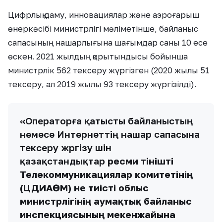
Цифрлық даму, инновациялар және аэроғарыш
өнеркәсібі министрлігі мәліметінше, байланыс
сапасының нашарлығына шағымдар саны 10 есе
өскен. 2021 жылдың қорытындысы бойынша
министрлік 562 тексеру жүргізген (2020 жылы 51
тексеру, ал 2019 жылы 93 тексеру жүргізілді).
«Операторға қатысты байланыстың
немесе Интернеттің нашар сапасына
тексеру жүргізу үшін
қазақстандықтар
ресми өтінішті
Телекоммуникациялар комитетінің
(ЦДИАӨМ) не тиісті облыс
министрлігінің аумақтық байланыс
инспекциясының мекенжайына