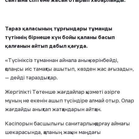
сайтына сілтеме жасай отырып хабарлайды.
Тараз қаласының тұрғындары тұманды
түтіннің бірнеше күн бойы қаланы басып
қалғанын айтып дабыл қағуда.
«Түсініксіз тұманнан айнала анық көрінбейді,
қолаңсы иіс тамақты ашытып, көзден жас ағызады»,
— дейді тараздықтар.
Жергілікті Төтенше жағдайлар қызметі әзірге
мұның не екенін ашып түсіндіре алмай отыр. Олар
жағдайды анықтап жатқандарын айтқан.
Кәсіпорын басшылығы санитарлық-қорғау аймағы
шекарасында, қаланың жақын маңдағы