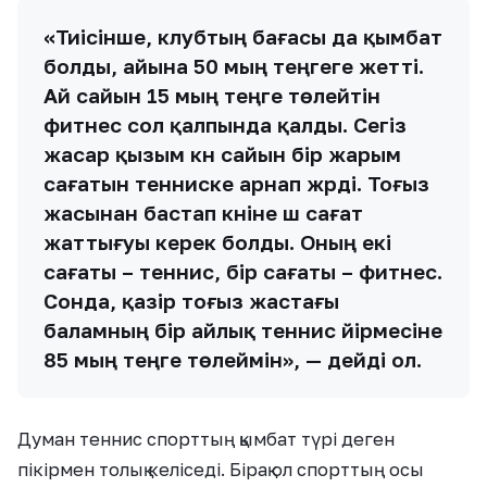
«Тиісінше, клубтың бағасы да қымбат
болды, айына 50 мың теңгеге жетті.
Ай сайын 15 мың теңге төлейтін
фитнес сол қалпында қалды. Сегіз
жасар қызым күн сайын бір жарым
сағатын тенниске арнап жүрді. Тоғыз
жасынан бастап күніне үш сағат
жаттығуы керек болды. Оның екі
сағаты – теннис, бір сағаты – фитнес.
Сонда, қазір тоғыз жастағы
баламның бір айлық теннис үйірмесіне
85 мың теңге төлеймін», — дейді ол.
Думан теннис спорттың қымбат түрі деген
пікірмен толық келіседі. Бірақ ол спорттың осы