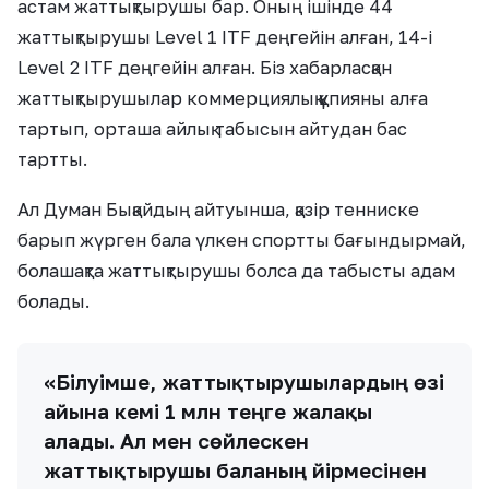
астам жаттықтырушы бар. Оның ішінде 44
жаттықтырушы Level 1 ITF деңгейін алған, 14-і
Level 2 ITF деңгейін алған. Біз хабарласқан
жаттықтырушылар коммерциялық құпияны алға
тартып, орташа айлық табысын айтудан бас
тартты.
Ал Думан Бықайдың айтуынша, қазір тенниске
барып жүрген бала үлкен спортты бағындырмай,
болашақта жаттықтырушы болса да табысты адам
болады.
«Білуімше, жаттықтырушылардың өзі
айына кемі 1 млн теңге жалақы
алады. Ал мен сөйлескен
жаттықтырушы баланың үйірмесінен